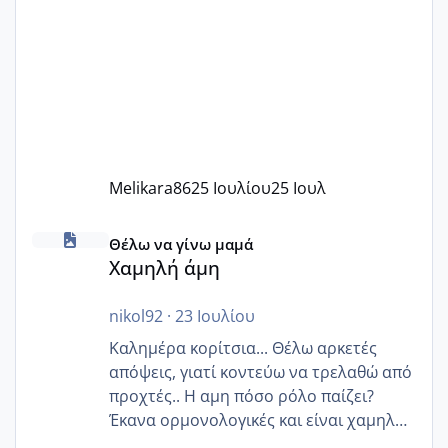
Melikara86
25 Ιουλίου
25 Ιουλ
Χαμηλή άμη
Θέλω να γίνω μαμά
Χαμηλή άμη
nikol92
·
23 Ιουλίου
Καλημέρα κορίτσια... Θέλω αρκετές
απόψεις, γιατί κοντεύω να τρελαθώ από
προχτές.. Η αμη πόσο ρόλο παίζει?
Έκανα ορμονολογικές και είναι χαμηλή
για την ηλικία μου.. Είχα ήδη μια