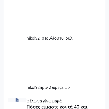
nikol92
10 Ιουλίου
10 Ιουλ
nikol92
πριν 2 ώρες
2 ωρ
Πόσες είμαστε κοντά 40 και προσπαθούμε;;
Θέλω να γίνω μαμά
Πόσες είμαστε κοντά 40 και