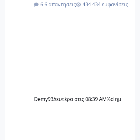
@Elk @Melikara86 @Παρασκευαιδου
6 απαντήσεις
434 εμφανίσεις
@Zenia z @melitiniღ @Christi.D.
@flowerv @Riaa @Ngsofia
Demy93
Δευτέρα στις 08:39 AM
%d ημ