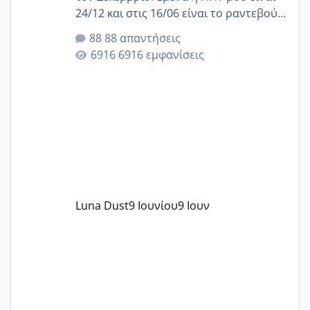
24/12 και στις 16/06 είναι το ραντεβού
της αυχενικής διαφάνειας. Έχω αρκετό
88 απαντήσεις
άγχος και οι μέρες δεν φαίνεται να
6916 εμφανίσεις
περνάνε με τίποτα.
Luna Dust
9 Ιουνίου
9 Ιουν