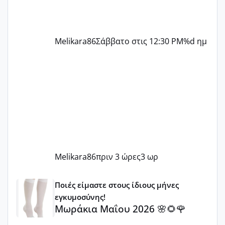
Melikara86
Σάββατο στις 12:30 PM
%d ημ
Melikara86
πριν 3 ώρες
3 ωρ
Μωράκια Μαΐου 2026 🌸🌻🌹
Ποιές είμαστε στους ίδιους μήνες
εγκυμοσύνης!
Μωράκια Μαΐου 2026 🌸🌻🌹