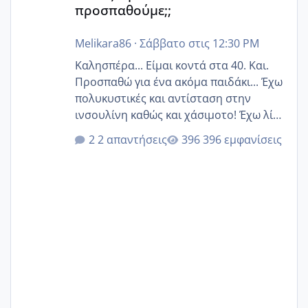
προσπαθούμε;;
Melikara86
·
Σάββατο στις 12:30 PM
Καλησπέρα... Είμαι κοντά στα 40. Και.
Προσπαθώ για ένα ακόμα παιδάκι... Έχω
πολυκυστικές και αντίσταση στην
ινσουλίνη καθώς και χάσιμοτο! Έχω λίγα
κιλά παραπάνω και όσο κ αν προσπαθώ
2 απαντήσεις
396 εμφανίσεις
δεν χάνω εύκολα! Προσπαθώ για ακόμη
ένα παιδί εδώ και 1,5 χρόνο! Θέλετε να
γράψετε όσες κοπέλες είστε σε
παρόμοια φάση;; Αυτή την στιγμή έχω
δύο χαμένους κύκλους δεν έχω έρθει
περίοδο αυτό τον μήνα περίμενα 20 δεν
ήρθα απλά είδα λίγα ροζ έκανα υπέρηχο
την επομενη μέρα και το ενδομήτριό
ήταν 11,1 χιλιοστά πολύ κα