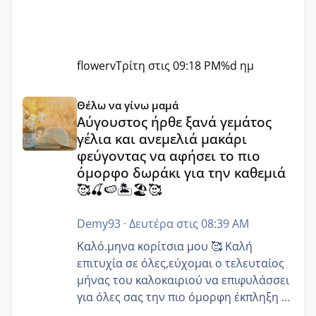
flowerv
Τρίτη στις 09:18 PM
%d ημ
Αύγουστος ήρθε ξανά γεμάτος γέλια και ανεμελιά μακάρι 
Θέλω να γίνω μαμά
Αύγουστος ήρθε ξανά γεμάτος
γέλια και ανεμελιά μακάρι
φεύγοντας να αφήσει το πιο
όμορφο δωράκι για την καθεμιά
🥰🍒🍉🏝️🏖️🥰
Demy93
·
Δευτέρα στις 08:39 AM
Καλό.μηνα κορίτσια μου 🥰 Καλή
επιτυχία σε όλες,εύχομαι ο τελευταίος
μήνας του καλοκαιριού να επιφυλάσσει
για όλες σας την πιο όμορφη έκπληξη 🧿
@Elk @Melikara86 @Παρασκευαιδου