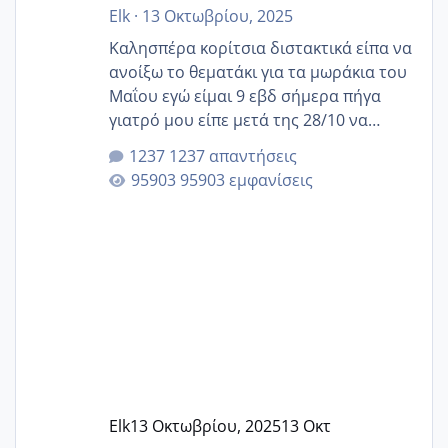
Elk
·
13 Οκτωβρίου, 2025
Καλησπέρα κορίτσια διστακτικά είπα να
ανοίξω το θεματάκι για τα μωράκια του
Μαΐου εγώ είμαι 9 εβδ σήμερα πήγα
γιατρό μου είπε μετά της 28/10 να
κλείσω ραντεβού για την αυχενική είναι
1237 απαντήσεις
καμιά άλλη κοπέλα να γεννάει Μάιο ;;
95903 εμφανίσεις
Elk
13 Οκτωβρίου, 2025
13 Οκτ