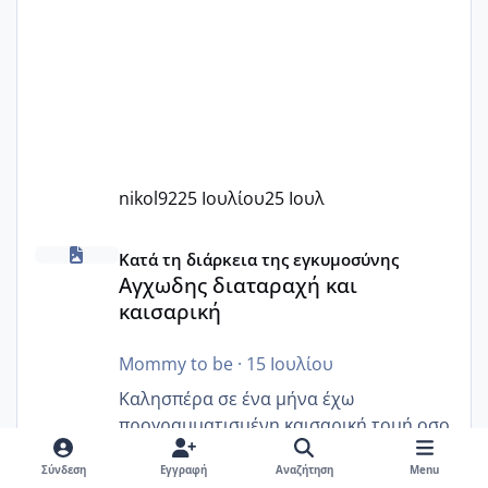
nikol92
25 Ιουλίου
25 Ιουλ
Αγχωδης διαταραχή και καισαρική
Κατά τη διάρκεια της εγκυμοσύνης
Αγχωδης διαταραχή και
καισαρική
Mommy to be
·
15 Ιουλίου
Καλησπέρα σε ένα μήνα έχω
προγραμματισμένη καισαρική τομή.οσο
ο καιρός πλησιάζει τόσο αγχώνομαι ..
Σύνδεση
Εγγραφή
Αναζήτηση
Menu
Υπάρχει κάποια κοπέλα που να έχει