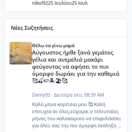
nikol92
25 Ιουλίου
25 Ιουλ
Νέες Συζητήσεις
Αύγουστος ήρθε ξανά γεμάτος γέλια και ανεμελιά μακάρι 
Θέλω να γίνω μαμά
Αύγουστος ήρθε ξανά γεμάτος
γέλια και ανεμελιά μακάρι
φεύγοντας να αφήσει το πιο
όμορφο δωράκι για την καθεμιά
🥰🍒🍉🏝️🏖️🥰
Demy93
·
Δευτέρα στις 08:39 AM
Καλό.μηνα κορίτσια μου 🥰 Καλή
επιτυχία σε όλες,εύχομαι ο τελευταίος
μήνας του καλοκαιριού να επιφυλάσσει
για όλες σας την πιο όμορφη έκπληξη 🧿