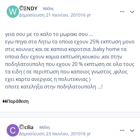
comment_522649
Author stats
WENDY
Μέλη
Δημοσίευση
21 Ιουνίου, 2010
16 yr
γεια σου με το καλο το μωρακι σου ...
εγω πηγα στα Λητω τα οποια εχουν 25% εκπτωση μονο
στις κουνιες και σε καποια καροτσια ,baby home τα
οποια δεν εχουν καμια εκπτωση,κουκου ,και στην
ποδηλατουπολη που εχουν 20 % εκπτωση σε ολα τους
τα ειδη ( σε περιπτωση που καποιος γνωστος ,φιλος
εχει καρτα ανεργιας η πολυτεκνιας )
οποτε κατεληξα στην ποδηλατουπολη ...!
Παράθεση
comment_524404
Author stats
cecilia
Μέλη
Δημοσίευση
23 Ιουνίου, 2010
16 yr