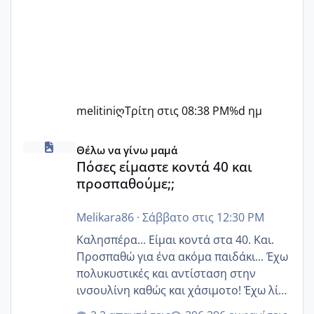
melitiniღ
Τρίτη στις 08:38 PM
%d ημ
Πόσες είμαστε κοντά 40 και προσπαθούμε;;
Θέλω να γίνω μαμά
Πόσες είμαστε κοντά 40 και
προσπαθούμε;;
Melikara86
·
Σάββατο στις 12:30 PM
Καλησπέρα... Είμαι κοντά στα 40. Και.
Προσπαθώ για ένα ακόμα παιδάκι... Έχω
πολυκυστικές και αντίσταση στην
ινσουλίνη καθώς και χάσιμοτο! Έχω λίγα
κιλά παραπάνω και όσο κ αν προσπαθώ