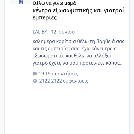
Θέλω να γίνω μαμά
κέντρα εξωσωματικής και γιατροί
εμπερίες
LALIBY
·
12 Ιουνίου
καλημέρα κορίτσια θέλω τη βοήθειά σας
και τις εμπειρίες σας. έχω κάνει τρεις
εξωσωματικές και θέλω να αλλάξω
γιατρό έχετε να μου προτείνετε κάποιον
που μείνατε ευχαριστημένες και είχατε
19 απαντήσεις
επιιτυχία? έκανα στο υγεία με τον
2122 εμφανίσεις
ζερβομανωλάκη (δεν το εψαξε καθόλου
το θέμα δεν μου άρεσε καθο΄λου) και
στο γένεσις με τον πάντο