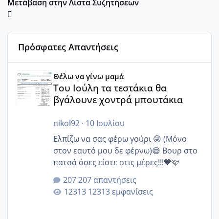
Μετάβαση στην Λίστα Συζητήσεων
Πρόσφατες Απαντήσεις
Του Ιούλη τα τεστάκια θα βγάλουνε χοντρά μπουτάκια
Θέλω να γίνω μαμά
Του Ιούλη τα τεστάκια θα
βγάλουνε χοντρά μπουτάκια
nikol92
·
10 Ιουλίου
Ελπίζω να σας φέρω γούρι 😜 (Μόνο
στον εαυτό μου δε φέρνω)😅 Βουρ στο
πατσά όσες είστε στις μέρες!!!💙🩷
207 απαντήσεις
12313 εμφανίσεις