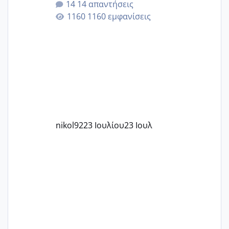
14 απαντήσεις
εγκυμοσύνη, που έπρεπε να τερματιστεί
1160 εμφανίσεις
στην 27η εβδομάδα και προσπαθώ 7
μήνες ήδη και αρχίζω να αγχώνομαι με
το 1,18... Είμαι 33.. Κάποια που να έμεινε
με χαμηλή άμη???
nikol92
23 Ιουλίου
23 Ιουλ