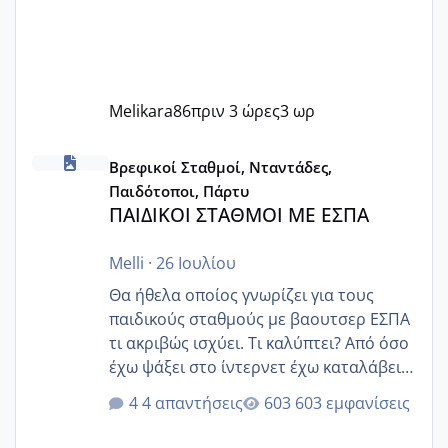
Melikara86
πριν 3 ώρες
3 ωρ
ΠΑΙΔΙΚΟΙ ΣΤΑΘΜΟΙ ΜΕ ΕΣΠΑ
Βρεφικοί Σταθμοί, Νταντάδες,
Παιδότοποι, Πάρτυ
ΠΑΙΔΙΚΟΙ ΣΤΑΘΜΟΙ ΜΕ ΕΣΠΑ
Melli
·
26 Ιουλίου
Θα ήθελα οποίος γνωρίζει για τους
παιδικούς σταθμούς με βαουτσερ ΕΣΠΑ
τι ακριβώς ισχύει. Τι καλύπτει? Από όσο
έχω ψάξει στο ίντερνετ έχω καταλάβει
ότι το βαουτσερ καλύπτει όλα τα
4 απαντήσεις
603 εμφανίσεις
δίδακτρα και τα τροφεια του ιδιωτικού
παιδικού σταθμού για όποιον το έχει