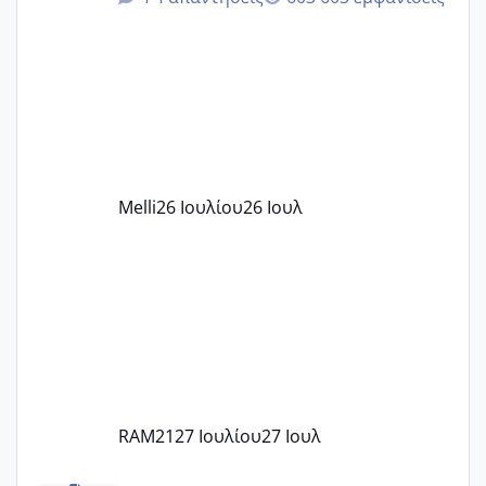
δίδακτρα και τα τροφεια του ιδιωτικού
παιδικού σταθμού για όποιον το έχει
πάρει. Οι παιδικοί σταθμοί έχουν
υπογράψει σύμβαση με την ΕΕΤΑΑ ότι
δέχονται παιδιά με βαουτσερ και ότι
αυτό τα καλύπτει όλα εκτός από έξτρα
όπως σχολικό λεωφορείο κτλ. Είναι
παράνομο να χρεώνουν κάτι επιπλέον.
Melli
26 Ιουλίου
26 Ιουλ
Εγώ πήγα σε έναν ιδιωτικό παιδικό στ
RAM21
27 Ιουλίου
27 Ιουλ
κέντρα εξωσωματικής και γιατροί εμπερίες