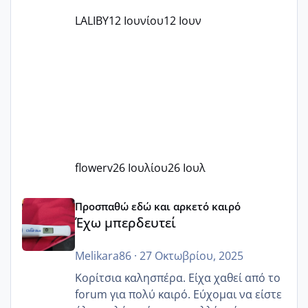
LALIBY
12 Ιουνίου
12 Ιουν
flowerv
26 Ιουλίου
26 Ιουλ
Έχω μπερδευτεί
Προσπαθώ εδώ και αρκετό καιρό
Έχω μπερδευτεί
Melikara86
·
27 Οκτωβρίου, 2025
Κορίτσια καλησπέρα. Είχα χαθεί από το
forum για πολύ καιρό. Εύχομαι να είστε