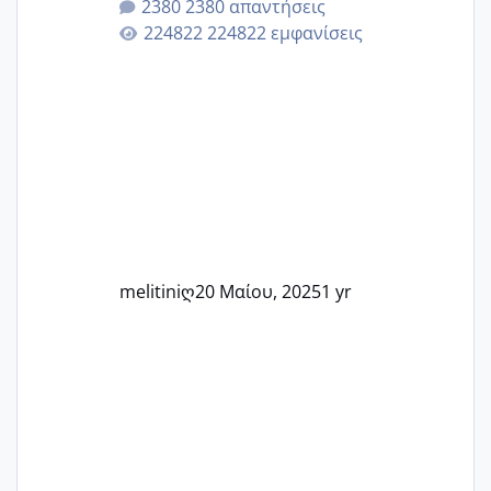
2380 απαντήσεις
Εδώ θα μοιραστούμε αγωνίες, χαρές,
224822 εμφανίσεις
εμπειρίες και κάθε μικρή ή μεγάλη
στιγμή αυτού του ξεχωριστού ταξιδιού.
Καμία δεν είναι μόνη – όλες μαζί
μπορούμε να στηρίξουμε η μία την
άλλη, να δώσουμε κουράγιο στις
δύσκολες στιγμές και να γιορτάσουμε
τις μικρές και μεγάλες νίκες. Είτε είστε
στο στάδιο της προετοιμασίας, είτε
ετοιμάζεστε
melitiniღ
20 Μαίου, 2025
1 yr