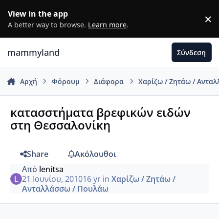
Μετάβαση σε περιεχόμενο
View in the app
×
D
A better way to browse.
Learn more
.
mammyland
Σύνδεση
Αρχή
Φόρουμ
Διάφορα
Χαρίζω / Ζητάω / Αντα
κατασστήματα βρεφικών ειδών
στη Θεσσαλονίκη
Share
Ακόλουθοι
Από
lenitsa
21 Ιουνίου, 2010
16 yr
in
Χαρίζω / Ζητάω /
Ανταλλάσσω / Πουλάω