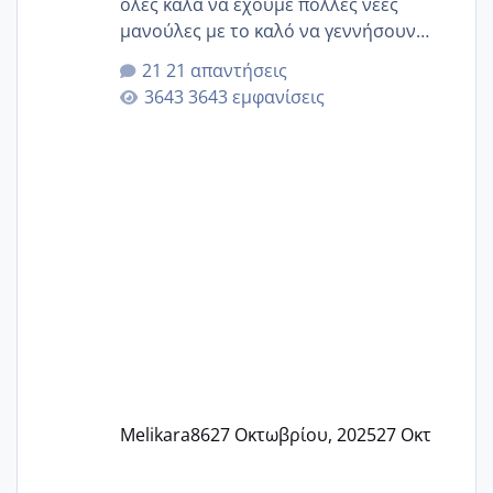
όλες καλά να έχουμε πολλές νέες
μανούλες με το καλό να γεννήσουν
αυτές που ήδη περιμένουν. Να πάρουν
21 απαντήσεις
γερα μωράκια στην αγκαλίτσα τους
3643 εμφανίσεις
🙏🏼🙏🏼 Ας πάμε λοιπόν στο θέμα μου.
Τελευταία περίοδο 25 σεπτεμβρίου
Εδώ και τέσσερις πέντε μέρες νιώθω
αρρωστη δεν έχω κουράγιο για τίποτα
πονάει πολύ το στήθος μου και τα δύο
και βάζω θερμόμετρο και έχω συνεχώς
37 με 37, 3 Έτσι λοιπόν είπα να κάνω
ένα τεστ την παρασ
Melikara86
27 Οκτωβρίου, 2025
27 Οκτ