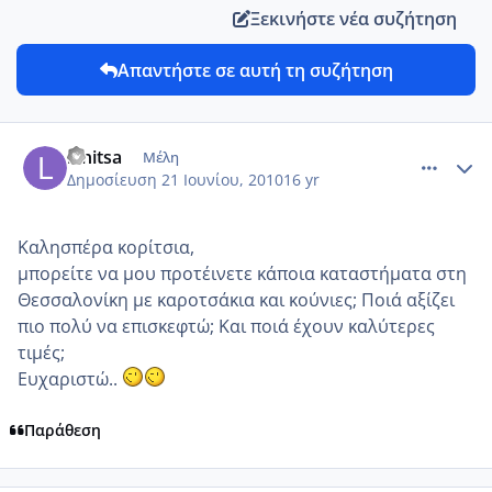
Ξεκινήστε νέα συζήτηση
Απαντήστε σε αυτή τη συζήτηση
comment_14073
Author stats
lenitsa
Μέλη
Δημοσίευση
21 Ιουνίου, 2010
16 yr
Καλησπέρα κορίτσια,
μπορείτε να μου προτέινετε κάποια καταστήματα στη
Θεσσαλονίκη με καροτσάκια και κούνιες; Ποιά αξίζει
πιο πολύ να επισκεφτώ; Και ποιά έχουν καλύτερες
τιμές;
Ευχαριστώ..
Παράθεση