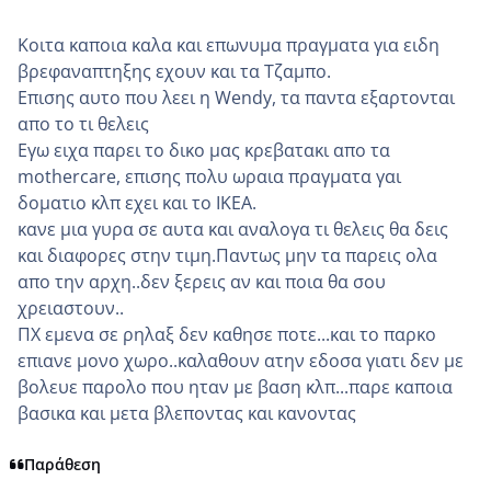
Κοιτα καποια καλα και επωνυμα πραγματα για ειδη
βρεφαναπτηξης εχουν και τα Τζαμπο.
Επισης αυτο που λεει η Wendy, τα παντα εξαρτονται
απο το τι θελεις
Εγω ειχα παρει το δικο μας κρεβατακι απο τα
mothercare, επισης πολυ ωραια πραγματα γαι
δοματιο κλπ εχει και το ΙΚΕΑ.
κανε μια γυρα σε αυτα και αναλογα τι θελεις θα δεις
και διαφορες στην τιμη.Παντως μην τα παρεις ολα
απο την αρχη..δεν ξερεις αν και ποια θα σου
χρειαστουν..
ΠΧ εμενα σε ρηλαξ δεν καθησε ποτε...και το παρκο
επιανε μονο χωρο..καλαθουν ατην εδοσα γιατι δεν με
βολευε παρολο που ηταν με βαση κλπ...παρε καποια
βασικα και μετα βλεποντας και κανοντας
Παράθεση