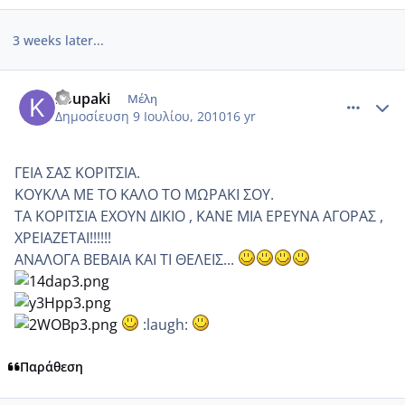
3 weeks later...
comment_540260
Author stats
koupaki
Μέλη
Δημοσίευση
9 Ιουλίου, 2010
16 yr
ΓΕΙΑ ΣΑΣ ΚΟΡΙΤΣΙΑ.
ΚΟΥΚΛΑ ΜΕ ΤΟ ΚΑΛΟ ΤΟ ΜΩΡΑΚΙ ΣΟΥ.
ΤΑ ΚΟΡΙΤΣΙΑ ΕΧΟΥΝ ΔΙΚΙΟ , ΚΑΝΕ ΜΙΑ ΕΡΕΥΝΑ ΑΓΟΡΑΣ ,
ΧΡΕΙΑΖΕΤΑΙ!!!!!!
ΑΝΑΛΟΓΑ ΒΕΒΑΙΑ ΚΑΙ ΤΙ ΘΕΛΕΙΣ...
:laugh:
Παράθεση