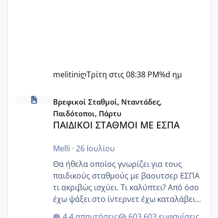
melitiniღ
Τρίτη στις 08:38 PM
%d ημ
ΠΑΙΔΙΚΟΙ ΣΤΑΘΜΟΙ ΜΕ ΕΣΠΑ
Βρεφικοί Σταθμοί, Νταντάδες,
Παιδότοποι, Πάρτυ
ΠΑΙΔΙΚΟΙ ΣΤΑΘΜΟΙ ΜΕ ΕΣΠΑ
Melli
·
26 Ιουλίου
Θα ήθελα οποίος γνωρίζει για τους
παιδικούς σταθμούς με βαουτσερ ΕΣΠΑ
τι ακριβώς ισχύει. Τι καλύπτει? Από όσο
έχω ψάξει στο ίντερνετ έχω καταλάβει
ότι το βαουτσερ καλύπτει όλα τα
4 απαντήσεις
603 εμφανίσεις