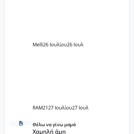
πάρει. Οι παιδικοί σταθμοί έχουν
υπογράψει σύμβαση με την ΕΕΤΑΑ ότι
δέχονται παιδιά με βαουτσερ και ότι
αυτό τα καλύπτει όλα εκτός από έξτρα
όπως σχολικό λεωφορείο κτλ. Είναι
παράνομο να χρεώνουν κάτι επιπλέον.
Melli
26 Ιουλίου
26 Ιουλ
Εγώ πήγα σε έναν ιδιωτικό παιδικό στ
RAM21
27 Ιουλίου
27 Ιουλ
Χαμηλή άμη
Θέλω να γίνω μαμά
Χαμηλή άμη