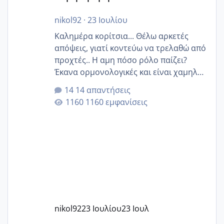
nikol92
·
23 Ιουλίου
Καλημέρα κορίτσια... Θέλω αρκετές
απόψεις, γιατί κοντεύω να τρελαθώ από
προχτές.. Η αμη πόσο ρόλο παίζει?
Έκανα ορμονολογικές και είναι χαμηλή
για την ηλικία μου.. Είχα ήδη μια
14 απαντήσεις
εγκυμοσύνη, που έπρεπε να τερματιστεί
1160 εμφανίσεις
στην 27η εβδομάδα και προσπαθώ 7
μήνες ήδη και αρχίζω να αγχώνομαι με
το 1,18... Είμαι 33.. Κάποια που να έμεινε
με χαμηλή άμη???
nikol92
23 Ιουλίου
23 Ιουλ