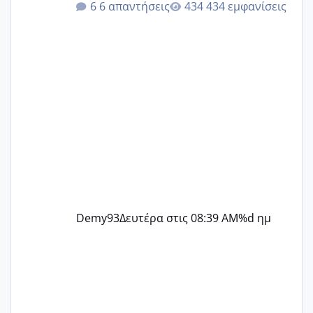
6 απαντήσεις
434 εμφανίσεις
@Zenia z @melitiniღ @Christi.D.
@flowerv @Riaa @Ngsofia
Demy93
Δευτέρα στις 08:39 AM
%d ημ