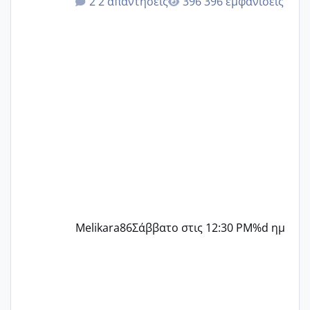
2 απαντήσεις
396 εμφανίσεις
δεν χάνω εύκολα! Προσπαθώ για ακόμη
ένα παιδί εδώ και 1,5 χρόνο! Θέλετε να
γράψετε όσες κοπέλες είστε σε
παρόμοια φάση;; Αυτή την στιγμή έχω
δύο χαμένους κύκλους δεν έχω έρθει
περίοδο αυτό τον μήνα περίμενα 20 δεν
ήρθα απλά είδα λίγα ροζ έκανα υπέρηχο
την επομενη μέρα και το ενδομήτριό
ήταν 11,1 χιλιοστά πολύ κα
Melikara86
Σάββατο στις 12:30 PM
%d ημ