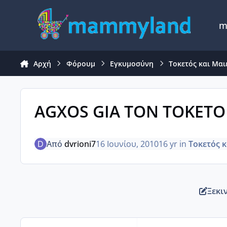
Μετάβαση σε περιεχόμενο
m
Αρχή
Φόρουμ
Εγκυμοσύνη
Τοκετός και Μαι
AGXOS GIA TON TOKETO
Από
dvrioni7
16 Ιουνίου, 2010
16 yr
in
Τοκετός 
Ξεκι