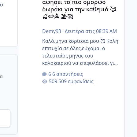
αφήσει το πιο όμορφο
ου
δωράκι για την καθεμιά 🥰
🍒🍉🏝️🏖️🥰
Demy93
·
Δευτέρα στις 08:39 AM
Καλό.μηνα κορίτσια μου 🥰 Καλή
επιτυχία σε όλες,εύχομαι ο
τελευταίος μήνας του
καλοκαιριού να επιφυλάσσει για
όλες σας την πιο όμορφη
6 απαντήσεις
ρα
έκπληξη 🧿 @Elk @Melikara86
509 εμφανίσεις
@Παρασκευαιδου @Zenia z
@melitiniღ @Christi.D. @flowerv
@Riaa @Ngsofia