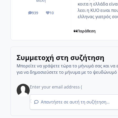
Μέλη
κοιτα η ελλάδα είνα
λεει η KUO ειναι πο
939
10
posts
Reputation
ελληνας γιατρός σου
Παράθεση
Συμμετοχή στη συζήτηση
Μπορείτε να γράψετε τώρα το μήνυμά σας και να 
για να δημοσιεύσετε το μήνυμα με το ψευδώνυμό 
Απαντήστε σε αυτή τη συζήτηση...