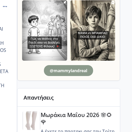
comment_14008
AI
LH
GOS
S
@mammylandreal
META
TH
Απαντήσεις
Μωράκια Μαΐου 2026 🌸🌻🌹
Μωράκια Μαΐου 2026 🌸🌻
🌹
Α έχετε το παρτακι σας την Τρίτη