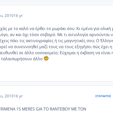
ου, 2010
16 yr
άς με το καλό να έρθει το μωράκι σου. Κι εμένα για ολική 
όγο, αν και όχι τόσο σοβαρό. Με τι αιτιολογία αρνούνται 
έχεις πάει τις ακτινογραφίες ή τις μαγνητικές σου; Ο Έλλην
ρεί να συνεννοηθεί μαζί τους να τους εξηγήσει πώς έχει η
πευθυνθεί σε άλλο νοσοκομείο; Εύχομαι η έκβαση να είναι 
σε ταλαιπωρήσουν άλλο
ου, 2010
16 yr
ΣΥΝΤΆΚΤΗΣ
ERIMENA 15 MERES GIA TO RANTEBOY ME TON