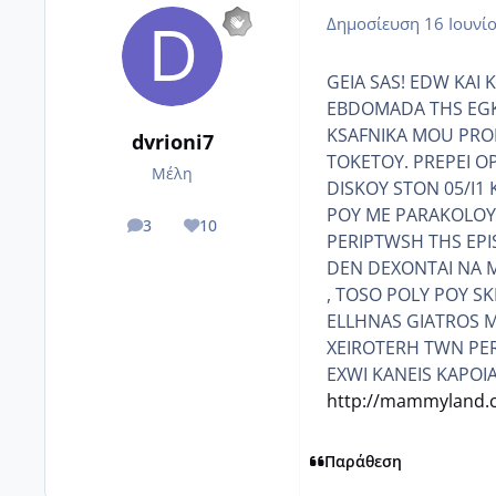
Δημοσίευση
16 Ιουνί
GEIA SAS! EDW KAI
EBDOMADA THS EGK
KSAFNIKA MOU PRO
dvrioni7
TOKETOY. PREPEI 
Μέλη
DISKOY STON 05/I1
POY ME PARAKOLOYT
3
10
posts
Reputation
PERIPTWSH THS EPI
DEN DEXONTAI NA M
, TOSO POLY POY S
ELLHNAS GIATROS M
XEIROTERH TWN PE
EXWI KANEIS KAPOI
http://mammyland.c
Παράθεση