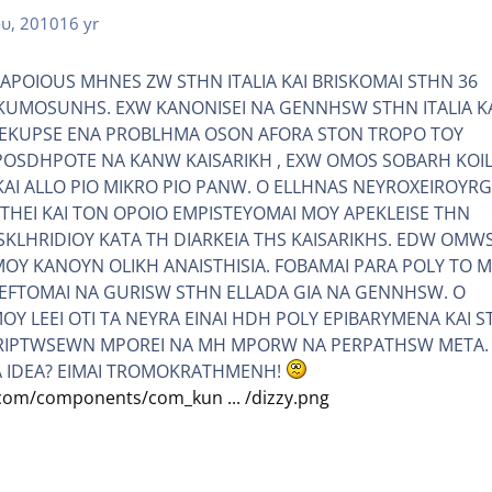
ου, 2010
16 yr
 KAPOIOUS MHNES ZW STHN ITALIA KAI BRISKOMAI STHN 36
UMOSUNHS. EXW KANONISEI NA GENNHSW STHN ITALIA K
EKUPSE ENA PROBLHMA OSON AFORA STON TROPO TOY
OPOSDHPOTE NA KANW KAISARIKH , EXW OMOS SOBARH KOI
 KAI ALLO PIO MIKRO PIO PANW. O ELLHNAS NEYROXEIROYR
HEI KAI TON OPOIO EMPISTEYOMAI MOY APEKLEISE THN
SKLHRIDIOY KATA TH DIARKEIA THS KAISARIKHS. EDW OMW
OY KANOYN OLIKH ANAISTHISIA. FOBAMAI PARA POLY TO 
KEFTOMAI NA GURISW STHN ELLADA GIA NA GENNHSW. O
OY LEEI OTI TA NEYRA EINAI HDH POLY EPIBARYMENA KAI S
RIPTWSEWN MPOREI NA MH MPORW NA PERPATHSW META.
A IDEA? EIMAI TROMOKRATHMENH!
om/components/com_kun ... /dizzy.png