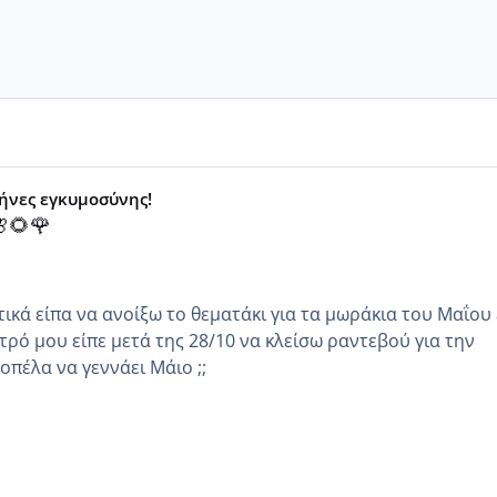
μήνες εγκυμοσύνης!
🌻🌹
κά είπα να ανοίξω το θεματάκι για τα μωράκια του Μαΐου εγώ
τρό μου είπε μετά της 28/10 να κλείσω ραντεβού για την
άλλη κοπέλα να γεννάει Μάιο ;;