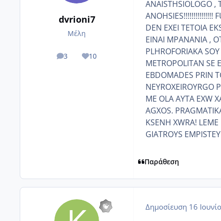
ANAISTHSIOLOGO , 
ANOHSIES!!!!!!!!!!!
dvrioni7
DEN EXEI TETOIA E
Μέλη
EINAI MPANANIA , 
PLHROFORIAKA SOY 
3
10
posts
Reputation
METROPOLITAN SE 
EBDOMADES PRIN T
NEYROXEIROYRGO P
ME OLA AYTA EXW X
AGXOS. PRAGMATIK
KSENH XWRA! LEME 
GIATROYS EMPISTEY
Παράθεση
Δημοσίευση
16 Ιουνί