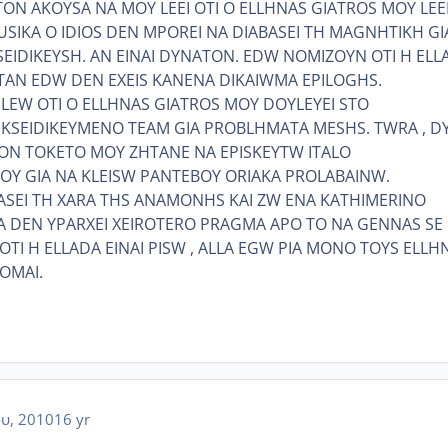
TON AKOYSA NA MOY LEEI OTI O ELLHNAS GIATROS MOY LEE
!!!! FUSIKA O IDIOS DEN MPOREI NA DIABASEI TH MAGNHTIKH GI
KSEIDIKEYSH. AN EINAI DYNATON. EDW NOMIZOYN OTI H ELL
OTAN EDW DEN EXEIS KANENA DIKAIWMA EPILOGHS.
LEW OTI O ELLHNAS GIATROS MOY DOYLEYEI STO
EKSEIDIKEYMENO TEAM GIA PROBLHMATA MESHS. TWRA , D
ON TOKETO MOY ZHTANE NA EPISKEYTW ITALO
OY GIA NA KLEISW PANTEBOY ORIAKA PROLABAINW.
ASEI TH XARA THS ANAMONHS KAI ZW ENA KATHIMERINO
A DEN YPARXEI XEIROTERO PRAGMA APO TO NA GENNAS SE
OTI H ELLADA EINAI PISW , ALLA EGW PIA MONO TOYS ELLH
OMAI.
ου, 2010
16 yr