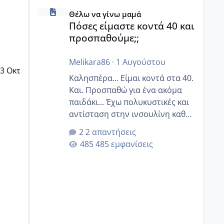
Πόσες είμαστε κοντά 40 και προσπαθούμε;;
Θέλω να γίνω μαμά
Πόσες είμαστε κοντά 40 και
προσπαθούμε;;
Melikara86
·
1 Αυγούστου
3 Οκτ
Καλησπέρα... Είμαι κοντά στα 40.
Και. Προσπαθώ για ένα ακόμα
παιδάκι... Έχω πολυκυστικές και
αντίσταση στην ινσουλίνη καθώς
και χάσιμοτο! Έχω λίγα κιλά
2 απαντήσεις
παραπάνω και όσο κ αν
485 εμφανίσεις
προσπαθώ δεν χάνω εύκολα!
Προσπαθώ για ακόμη ένα παιδί
εδώ και 1,5 χρόνο! Θέλετε να
γράψετε όσες κοπέλες είστε σε
παρόμοια φάση;; Αυτή την
στιγμή έχω δύο χαμένους
κύκλους δεν έχω έρθει περίοδο