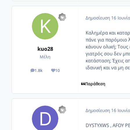
Δημοσίευση
16 Ιουνί
Καλημέρα και καταρχ
πάνε για παρόμοιο λ
κάνουν ολική; Τους 
kuo28
γιατρός σου δεν μπο
Μέλη
κατάσταση; Έχεις α
ιδανική και να μη 
1.8k
10
posts
Reputation
Παράθεση
Δημοσίευση
16 Ιουνί
DYSTYXWS , AFOY P