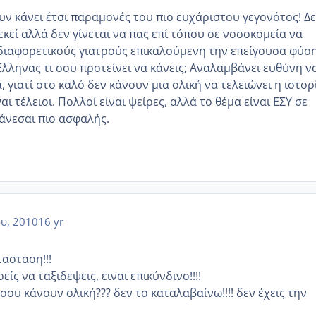
υν κάνει έτσι παραμονές του πιο ευχάριστου γεγονότος! Δ
κεί αλλά δεν γίνεται να πας επί τόπου σε νοσοκομεία να
διαφορετικούς γιατρούς επικαλούμενη την επείγουσα φύσ
λληνας τι σου προτείνει να κάνεις; Αναλαμβάνει ευθύνη ν
, γιατί στο καλό δεν κάνουν μια ολική να τελειώνει η ιστορ
ναι τέλειοι. Πολλοί είναι ψείρες, αλλά το θέμα είναι ΕΣΥ σε
θάνεσαι πιο ασφαλής.
ου, 2010
16 yr
τασταση!!!
ίς να ταξιδεψεις, ειναι επικύνδινο!!!!
 σου κάνουν ολική??? δεν το καταλαβαίνω!!!! δεν έχεις την