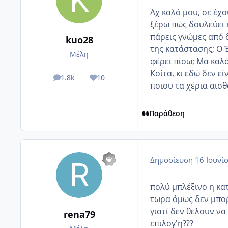
Αχ καλό μου, σε έχο
ξέρω πώς δουλεύει ε
πάρεις γνώμες από 
kuo28
της κατάστασης; Ο Έ
Μέλη
φέρει πίσω; Μα καλά
Κοίτα, κι εδώ δεν εί
1.8k
10
posts
Reputation
ποιου τα χέρια αισ
Παράθεση
Δημοσίευση
16 Ιουνί
πολύ μπλέξινο η κα
τωρα όμως δεν μπορε
γιατί δεν θελουν να
rena79
επιλογ'η???