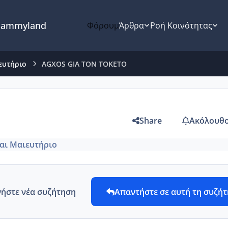
ammyland
Φόρουμ
Άρθρα
Ροή Κοινότητας
ευτήριο
AGXOS GIA TON TOKETO
Share
Ακόλουθο
και Μαιευτήριο
νήστε νέα συζήτηση
Απαντήστε σε αυτή τη συζή