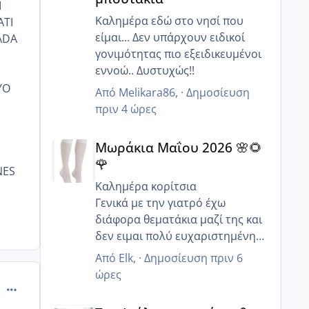
πρόβλημα, είναι λόγω
I
εγκυμοσύνης - κάναμε κι
Καλημέρα εδώ στο νησί που
ATI
επόμενο τσεκ στον 5ο μήνα,
είμαι... Δεν υπάρχουν ειδικοί
ADA
αλλά προβληματίζομαι γιατί δεν
γονιμότητας πιο εξειδικευμένοι
παίρνω πολύ βάρος όπως νόμιζα
εννοώ.. Δυστυχώς!!
:/
YO
Από
Melikara86
, ·
Δημοσίευση
πριν 4 ώρες
Μωράκια Μαΐου 2026 🌸🌻🌹
Μωράκια Μαΐου 2026 🌸🌻
🌹
NES
Καλημέρα κορίτσια
Γενικά με την γιατρό έχω
διάφορα θεματάκια μαζί της και
δεν ειμαι πολύ ευχαριστημένη
αλλά τουλάχιστον στο κομμάτι
Από
Elk
, ·
Δημοσίευση
πριν 6
θηλασμός είναι καλή δεν
ώρες
προωθεί καθόλου το ξένο γάλα
comment_518561
Του Ιούλη τα τεστάκια θα βγάλουνε χοντρά μπουτά
όταν η μαμά θέλει να θηλάσει ..