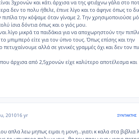
ίναι 3χρονών και κάτι άρχισα να της φτιάχνω γάλα στο πο
ίτερα δεν το πολυ ήθελε, έπινε λίγο και το άφηνε όπως το δι
ν πιπίλα την κόψαμε όταν γίναμε 2. Την χρησιμοποιούσε μ
πολύ ίσια δόντια όπως και ο γιός μου.
ναι λίγο μικρά τα παιδάκια για να αποχωρηστούν την πιπίλ
 το μπιμπερό είτε για τον ύπνο τους. Όπως επίσης και την
ο πετυχαίνουμε αλλά σε γενικές γραμμές όχι και δεν τον π
που άρχισα από 2,5χρονών είχε καλύτερο αποτέλεσμα και
ου, 2010
16 yr
ΣΥΝΤΆΚΤΗΣ
ου απλα λεω μηπως ειμαι η μονη...γιατι κ καλα στα βιβλια 
υμε το μπιμπερο πολυ νωρις...θα του παρω ενα ωραιο ποτη