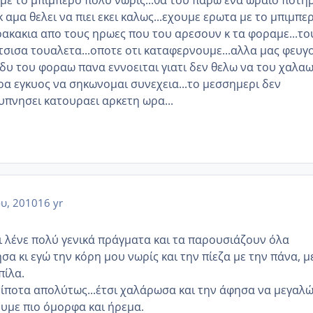
 αμα θελει να πιει εκει καλως...εχουμε ερωτα με το μπιμπερ
ρακακια απο τους ηρωες που του αρεσουν κ τα φοραμε...το
 τσισα τουαλετα...οποτε οτι καταφερνουμε...αλλα μας φευγ
αδυ του φοραω πανα εννοειται γιατι δεν θελω να του χαλαω
ρα εγκυος να σηκωνομαι συνεχεια...το μεσσημερι δεν
υπνησει κατουραει αρκετη ωρα...
ου, 2010
16 yr
τι λένε πολύ γενικά πράγματα και τα παρουσιάζουν όλα
ησα κι εγώ την κόρη μου νωρίς και την πίεζα με την πάνα, μ
πίλα.
 τίποτα απολύτως...έτσι χαλάρωσα και την άφησα να μεγαλώ
ουμε πιο όμορφα και ήρεμα.