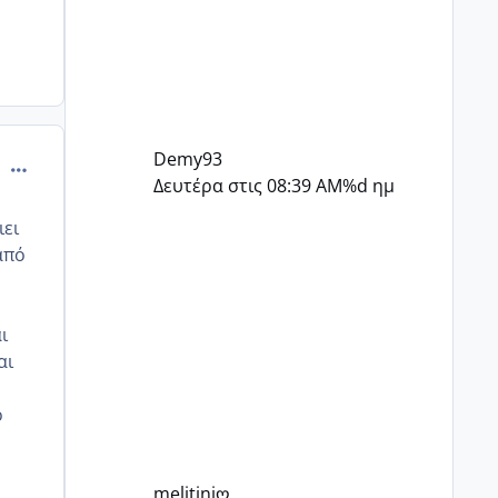
Demy93
comment_522659
Δευτέρα στις 08:39 AM
%d ημ
ιει
από
ι
αι
ο
melitiniღ