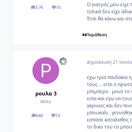
Ο γιατρός μου είχε 
3.7k
10
posts
Reputation
τελικά δεν είχε άδι
Έτσι θα κάνω και στο
Παράθεση
Δημοσίευση
21 Ιουνί
εχω τρια παιδακια ηλ
τους ... ετσι ο πρω
μπιμπερο . μονο το 
ρουλα 3
ειπα και εγω να του
Μέλη
γκρινιες και δεν πι
μπουκαλι . γεννηθηκ
648
10
posts
Reputation
εσπασε καταλαθος ο 
το δικο του το μπο