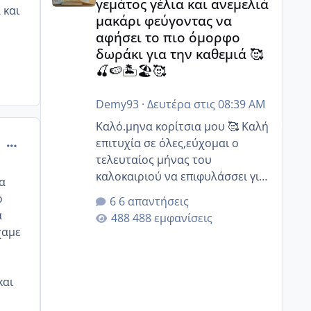
γεμάτος γέλια και ανεμελιά
 και
μακάρι φεύγοντας να
αφήσει το πιο όμορφο
δωράκι για την καθεμιά 🥰
🍒🍉🏝️🏖️🥰
Demy93
·
Δευτέρα στις 08:39 AM
Καλό.μηνα κορίτσια μου 🥰 Καλή
comment_522551
επιτυχία σε όλες,εύχομαι ο
τελευταίος μήνας του
καλοκαιριού να επιφυλάσσει για
ια
όλες σας την πιο όμορφη
ο
6 απαντήσεις
έκπληξη 🧿 @Elk @Melikara86
α
488 εμφανίσεις
@Παρασκευαιδου @Zenia z
χαμε
@melitiniღ @Christi.D. @flowerv
@Riaa @Ngsofia
και