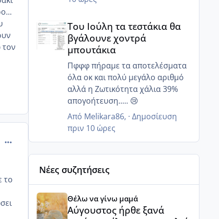
μόνο 20% ζουν και 12 ώρες μετά
ο...
Του Ιούλη τα τεστάκια θα βγάλουνε χοντρά μπουτά
κανένα..
υ
Του Ιούλη τα τεστάκια θα
Γι αυτό μας είπε να κάνουμε πιο
ουν
βγάλουνε χοντρά
στοχευμένα επαφή..
 τον
μπουτάκια
Μετά από κάποιες ώρες πόσα
ζουν?
Πφφφ πήραμε τα αποτελέσματα
όλα οκ και πολύ μεγάλο αριθμό
αλλά η Ζωτικότητα χάλια 39%
απογοήτευση..... 😢
Από
Melikara86
, ·
Δημοσίευση
πριν 10 ώρες
comment_517861
Νέες συζητήσεις
ε το
Αύγουστος ήρθε ξανά γεμάτος γέλια και ανεμελιά μ
Θέλω να γίνω μαμά
σει
Αύγουστος ήρθε ξανά