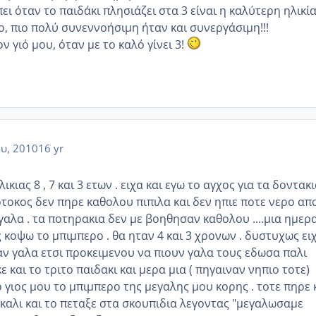
πει όταν το παιδάκι πλησιάζει στα 3 είναι η καλύτερη ηλικία
κο, πιο πολύ συνεννοήσιμη ήταν και συνεργάσιμη!!!
ν γιό μου, όταν με το καλό γίνει 3!
ου, 2010
16 yr
ικιας 8 , 7 και 3 ετων . ειχα και εγω το αγχος για τα δοντακ
τοτοκος δεν πηρε καθολου πιπιλα και δεν ηπιε ποτε νερο απ
γαλα . τα ποτηρακια δεν με βοηθησαν καθολου ....μια ημερ
ς κοψω το μπιμπερο . θα ηταν 4 και 3 χρονων . δυστυχως ει
ναν γαλα ετσι προκειμενου να πιουν γαλα τους εδωσα παλι
ε και το τριτο παιδακι και μερα μια ( πηγαιναν νηπιο τοτε)
γιος μου το μπιμπερο της μεγαλης μου κορης . τοτε πηρε 
υκαλι και το πεταξε στα σκουπιδια λεγοντας "μεγαλωσαμε