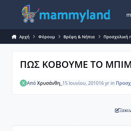
Μετάβαση σε περιεχόμενο
m
Αρχή
Φόρουμ
Βρέφη & Νήπια
Προσχολική η
ΠΩΣ ΚΟΒΟΥΜΕ ΤΟ ΜΠΙ
Από
Χρυσάνθη_
15 Ιουνίου, 2010
16 yr
in
Προσχο
Ξεκι