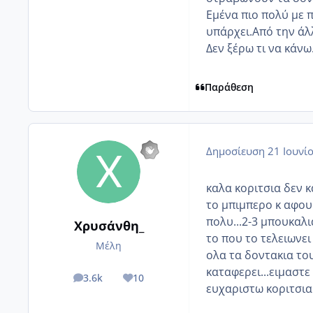
Εμένα πιο πολύ με 
υπάρχει.Από την άλλ
Δεν ξέρω τι να κάνω
Παράθεση
Δημοσίευση
21 Ιουνί
καλα κοριτσια δεν κ
το μπιμπερο κ αφου
πολυ...2-3 μπουκαλια
Χρυσάνθη_
το που το τελειωνει
Μέλη
ολα τα δοντακια του
καταφερει...ειμαστε
3.6k
10
posts
Reputation
ευχαριστω κοριτσια