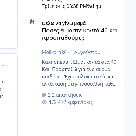
Τρίτη στις 08:38 PM
%d ημ
Πόσες είμαστε κοντά 40 και προσπαθούμε;;
Θέλω να γίνω μαμά
Πόσες είμαστε κοντά 40 και
προσπαθούμε;;
Melikara86
·
1 Αυγούστου
Καλησπέρα... Είμαι κοντά στα 40.
comment_522720
Και. Προσπαθώ για ένα ακόμα
παιδάκι... Έχω πολυκυστικές και
 με
αντίσταση στην ινσουλίνη καθώς
κ
και χάσιμοτο! Έχω λίγα κιλά
2 απαντήσεις
με
παραπάνω και όσο κ αν
472 εμφανίσεις
προσπαθώ δεν χάνω εύκολα!
Προσπαθώ για ακόμη ένα παιδί
εδώ και 1,5 χρόνο! Θέλετε να
γράψετε όσες κοπέλες είστε σε
παρόμοια φάση;; Αυτή την