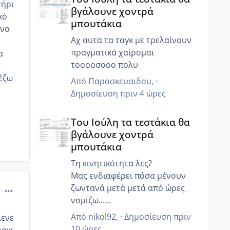
τήρι
βγάλουνε χοντρά
κό
μπουτάκια
όνο
Αχ αυτα τα ταγκ με τρελαίνουν
πραγματικά χαίρομαι
α
τοοοοσοοο πολυ
ιέζω
Από
Παρασκευαιδου
, ·
Δημοσίευση
πριν 4 ώρες
Του Ιούλη τα τεστάκια θα βγάλουνε χοντρά μπουτά
Του Ιούλη τα τεστάκια θα
βγάλουνε χοντρά
μπουτάκια
Τη κινητικότητα λες?
Μας ενδιαφέρει πόσα μένουν
ζωντανά μετά μετά από ώρες
comment_517851
νομίζω...
Γιατί ο άντρας μου έχει 85%
Από
nikol92
, ·
Δημοσίευση
πριν
λενε
κινητικότητα, αλλα 6 ώρες μετά
10 ώρες
ρακι