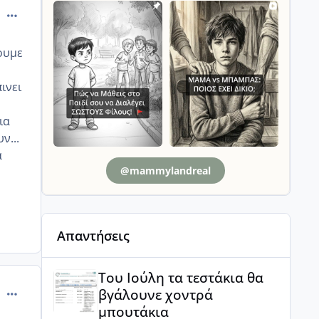
comment_14000
ουμε
ινει
ια
ν...
α
@mammylandreal
Απαντήσεις
Του Ιούλη τα τεστάκια θα βγάλουνε χοντρά μπουτά
Του Ιούλη τα τεστάκια θα
comment_517741
βγάλουνε χοντρά
μπουτάκια