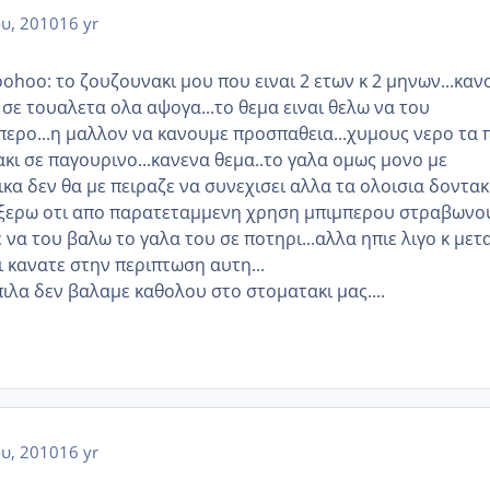
ου, 2010
16 yr
ohoo: το ζουζουνακι μου που ειναι 2 ετων κ 2 μηνων...καν
 σε τουαλετα ολα αψογα...το θεμα ειναι θελω να του
ερο...η μαλλον να κανουμε προσπαθεια...χυμους νερο τα π
κι σε παγουρινο...κανενα θεμα..το γαλα ομως μονο με
κα δεν θα με πειραζε να συνεχισει αλλα τα ολοισια δοντακ
ξερω οτι απο παρατεταμμενη χρηση μπιμπερου στραβωνου
να του βαλω το γαλα του σε ποτηρι...αλλα ηπιε λιγο κ μετ
τι κανατε στην περιπτωση αυτη...
ιλα δεν βαλαμε καθολου στο στοματακι μας....
ου, 2010
16 yr