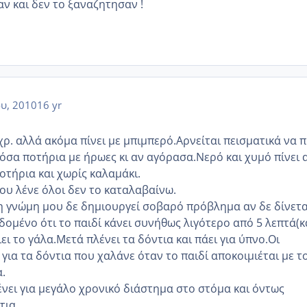
αν και δεν το ξαναζητησαν !
ου, 2010
16 yr
 χρ. αλλά ακόμα πίνει με μπιμπερό.Αρνείται πεισματικά να π
 όσα ποτήρια με ήρωες κι αν αγόρασα.Νερό και χυμό πίνει 
οτήρια και χωρίς καλαμάκι.
ου λένε όλοι δεν το καταλαβαίνω.
η γνώμη μου δε δημιουργεί σοβαρό πρόβλημα αν δε δίνετα
δομένο ότι το παιδί κάνει συνήθως λιγότερο από 5 λεπτά(κ
ιει το γάλα.Μετά πλένει τα δόντια και πάει για ύπνο.Οι
για τα δόντια που χαλάνε όταν το παιδί αποκοιμιέται με τ
.
ένει για μεγάλο χρονικό διάστημα στο στόμα και όντως
τια.