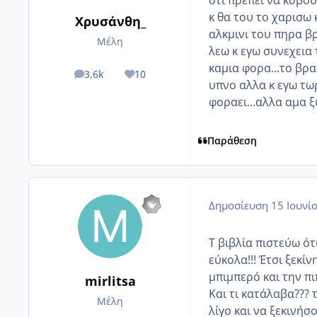
κ θα του το χαρισω κ
Χρυσάνθη_
αλκμινι του πηρα β
Μέλη
λεω κ εγω συνεχεια
καμια φορα...το βρ
3.6k
10
posts
Reputation
υπνο αλλα κ εγω τω
φοραει...αλλα αμα ξ
Παράθεση
Δημοσίευση
15 Ιουνί
Τ βιβλία πιστεύω ό
εύκολα!!! Έτσι ξεκίν
μπιμπερό και την πι
mirlitsa
Και τι κατάλαβα???
Μέλη
λίγο και να ξεκινήσ