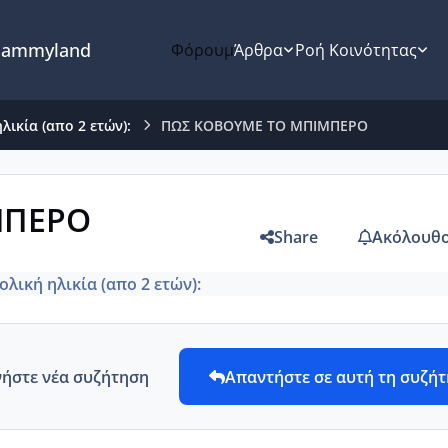
ammyland
Φόρουμ
Άρθρα
Ροή Κοινότητας
λικία (απο 2 ετών):
ΠΩΣ ΚΟΒΟΥΜΕ ΤΟ ΜΠΙΜΠΕΡΟ
ΜΠΕΡΟ
Share
Ακόλουθο
λική ηλικία (απο 2 ετών):
νήστε νέα συζήτηση
Απαντήστε σε αυτή τη συζή