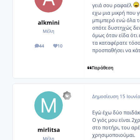
γειά σου ραφαέλ
εχω μια μικρή που γ
μπιμπερό ενώ όλα τα
alkmini
οπότε δυστηχώς δεν
Μέλη
όμως όταν είδα ότι 
τα καταφέρατε τόσο
44
10
posts
Reputation
προσπαθήσει να κά
Παράθεση
Δημοσίευση
15 Ιουνί
Eγώ έχω δύο παιδάκ
Ο γιός μου είναι 2χ
στο ποτήρι, του αρέ
mirlitsa
χρησιμοποιούμαι.
Μέλη