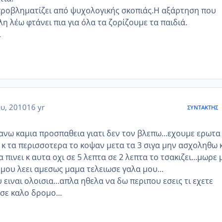
προβληματίζει από ψυχολογικής σκοπιάς.Η αξάρτηση που
η λέω φτάνει πια για όλα τα ζορίζουμε τα παιδιά.
.
ου, 2010
16 yr
ΣΥΝΤΆΚΤΗΣ
ανω καμια προσπαθεια γιατι δεν τον βλεπω...εχουμε ερωτα
 κ τα περισσοτερα το κοψαν μετα τα 3 σιγα μην ασχοληθω 
 πινει κ αυτα οχι σε 5 λεπτα σε 2 λεπτα το τσακιζει...μωρε 
 μου λεει αμεσως μαμα τελειωσε γαλα μου...
 ειναι ολοισια...απλα ηθελα να δω περιπου εσεις τι εχετε
 σε καλο δρομο...