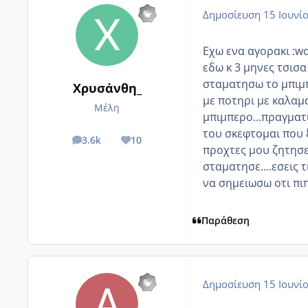
Δημοσίευση
15 Ιουνί
Εχω ενα αγορακι :wo
εδω κ 3 μηνες τσισα
σταματησω το μπιμπ
Χρυσάνθη_
με ποτηρι με καλαμα
Μέλη
μπιμπερο...πραγματι
του σκεφτομαι που 
3.6k
10
posts
Reputation
προχτες μου ζητησε 
σταματησε....εσεις 
να σημειωσω οτι πιπ
Παράθεση
Δημοσίευση
15 Ιουνί