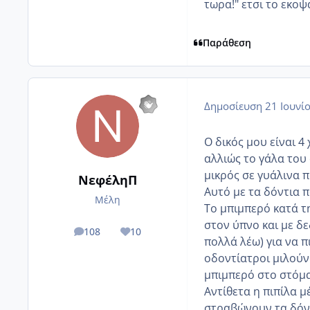
τωρα!" ετσι το εκοψ
Παράθεση
Δημοσίευση
21 Ιουνί
Ο δικός μου είναι 4
αλλιώς το γάλα του
μικρός σε γυάλινα π
ΝεφέληΠ
Αυτό με τα δόντια π
Μέλη
Το μπιμπερό κατά τ
στον ύπνο και με δε
108
10
posts
Reputation
πολλά λέω) για να π
οδοντίατροι μιλούν 
μπιμπερό στο στόμα
Αντίθετα η πιπίλα μ
στραβώνουν τα δόν