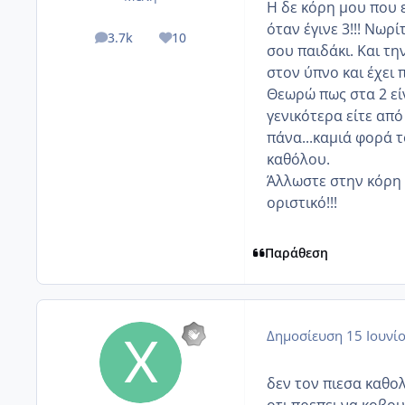
Η δε κόρη μου που ε
όταν έγινε 3!!! Νωρ
3.7k
10
posts
Reputation
σου παιδάκι. Και τη
στον ύπνο και έχει 
Θεωρώ πως στα 2 εί
γενικότερα είτε από
πάνα...καμιά φορά τ
καθόλου.
Άλλωστε στην κόρη 
οριστικό!!!
Παράθεση
Δημοσίευση
15 Ιουνί
δεν τον πιεσα καθολ
οτι πρεπει να κοβο