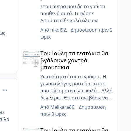
Στου άντρα μου δε το γράφει
πουθενά αυτό. Τι φάση?
Αφού τα είδε καλά όλα οκ!
Από
nikol92
, ·
Δημοσίευση
πριν 2
πως
ώρες
Του Ιούλη τα τεστάκια θα βγάλουνε χοντρά μπουτά
Του Ιούλη τα τεστάκια θα
βγάλουνε χοντρά
μπουτάκια
Ζωτικότητα έτσι το γράφει.. Η
γυναικολόγος μου είπε ότι τα
comment_517773
αποτελέσματα είναι καλά... Αλλά
δεν ξέρω.. Θα στο ανεβάσω να το
δεις κ εσύ
Από
Melikara86
, ·
Δημοσίευση
ου
πριν 3 ώρες
ιπίλα
Του Ιούλη τα τεστάκια θα βγάλουνε χοντρά μπουτά
Του Ιούλη τα τεστάκια θα