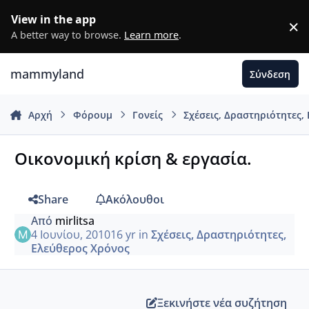
Μετάβαση σε περιεχόμενο
View in the app
×
D
A better way to browse.
Learn more
.
mammyland
Σύνδεση
Αρχή
Φόρουμ
Γονείς
Σχέσεις, Δραστηριότητες,
Οικονομική κρίση & εργασία.
Share
Ακόλουθοι
Από
mirlitsa
4 Ιουνίου, 2010
16 yr
in
Σχέσεις, Δραστηριότητες,
Ελεύθερος Χρόνος
Ξεκινήστε νέα συζήτηση