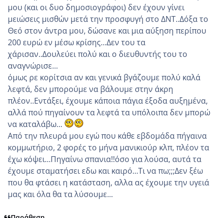
μου (και οι δυο δημοσιογράφοι) δεν έχουν γίνει
μειώσεις μισθών μετά την προσφυγή στο ΔΝΤ..Δόξα το
Θεό στον άντρα μου, δώσανε και μια αύξηση περίπου
200 ευρώ εν μέσω κρίσης...Δεν του τα
χάρισαν..Δουλεύει πολύ και ο διευθυντής του το
αναγνώρισε...
όμως ρε κορίτσια αν και γενικά βγάζουμε πολύ καλά
λεφτά, δεν μπορούμε να βάλουμε στην άκρη
πλέον..Εντάξει, έχουμε κάποια πάγια έξοδα αυξημένα,
αλλά πού πηγαίνουν τα λεφτά τα υπόλοιπα δεν μπορώ
να καταλάβω...
Από την πλευρά μου εγώ που κάθε εβδομάδα πήγαινα
κομμωτήριο, 2 φορές το μήνα μανικιούρ κλπ, πλέον τα
έχω κόψει...Πηγαίνω σπανια!!όσο για λούσα, αυτά τα
έχουμε σταματήσει εδω και καιρό...Τι να πω;;;Δεν ξέω
που θα φτάσει η κατάσταση, αλλα ας έχουμε την υγειά
μας και όλα θα τα λύσουμε...
Παράθεση