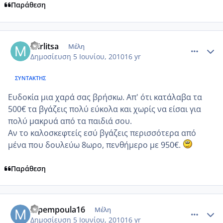
Παράθεση
comment_508869
Author stats
mirlitsa
Μέλη
Δημοσίευση
5 Ιουνίου, 2010
16 yr
ΣΥΝΤΆΚΤΗΣ
Ευδοκία μια χαρά σας βρήσκω. Απ' ότι κατάλαβα τα
500€ τα βγάζεις πολύ εύκολα και χωρίς να είσαι για
πολύ μακρυά από τα παιδιά σου.
Αν το καλοσκεφτείς εσύ βγάζεις περισσότερα από
μένα που δουλεύω 8ωρο, πενθήμερο με 950€.
Παράθεση
comment_508922
Author stats
mpempoula16
Μέλη
Δημοσίευση
5 Ιουνίου, 2010
16 yr