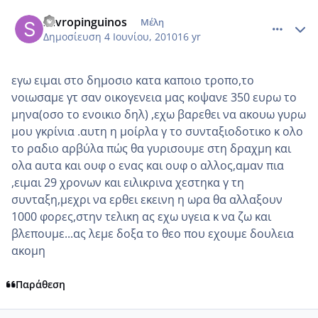
comment_508614
Author stats
savropinguinos
Μέλη
Δημοσίευση
4 Ιουνίου, 2010
16 yr
εγω ειμαι στο δημοσιο κατα καποιο τροπο,το
νοιωσαμε γτ σαν οικογενεια μας κοψανε 350 ευρω το
μηνα(οσο το ενοικιο δηλ) ,εχω βαρεθει να ακουω γυρω
μου γκρίνια .αυτη η μοίρλα γ το συνταξιοδοτικο κ ολο
το ραδιο αρβύλα πώς θα γυρισουμε στη δραχμη και
ολα αυτα και ουφ ο ενας και ουφ ο αλλος,αμαν πια
,ειμαι 29 χρονων και ειλικρινα χεστηκα γ τη
συνταξη,μεχρι να ερθει εκεινη η ωρα θα αλλαξουν
1000 φορες,στην τελικη ας εχω υγεια κ να ζω και
βλεπουμε...ας λεμε δοξα το θεο που εχουμε δουλεια
ακομη
Παράθεση