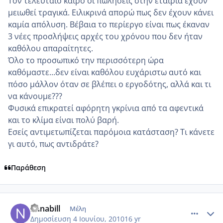
Τον τελευταίο καιρό οι πωλήσεις στην εταιρία έχουν
μειωθεί τραγικά. Ειλικρινά απορώ πως δεν έχουν κάνει
καμία απόλυση. Βέβαια το περίεργο είναι πως έκαναν
3 νέες προσλήψεις αρχές του χρόνου που δεν ήταν
καθόλου απαραίτητες.
Όλο το προσωπικό την περισσότερη ώρα
καθόμαστε...δεν είναι καθόλου ευχάριστω αυτό και
πόσο μάλλον όταν σε βλέπει ο εργοδότης, αλλά και τι
να κάνουμε???
Φυσικά επικρατεί αφόρητη γκρίνια από τα αφεντικά
και το κλίμα είναι πολύ βαρή.
Εσείς αντιμετωπίζεται παρόμοια κατάσταση? Τι κάνετε
γι αυτό, πως αντιδράτε?
Παράθεση
comment_508597
Author stats
nanabill
Μέλη
Δημοσίευση
4 Ιουνίου, 2010
16 yr