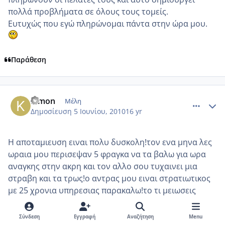
πολλά προβλήματα σε όλους τους τομείς.
Ευτυχώς που εγώ πληρώνομαι πάντα στην ώρα μου.
Παράθεση
comment_508972
Author stats
Kimon
Μέλη
Δημοσίευση
5 Ιουνίου, 2010
16 yr
Η αποταμιευση ειναι πολυ δυσκολη!τον ενα μηνα λες
ωραια μου περισεψαν 5 φραγκα να τα βαλω για ωρα
αναγκης στην ακρη και τον αλλο σου τυχαινει μια
στραβη και τα τρως!ο αντρας μου ειναι στρατιωτικος
με 25 χρονια υπηρεσιας παρακαλω!το τι μειωσεις
εχουμε ουτε φανταζεστε!Και τα παιδια?που εχουν τις
δραστηριοτηρες τους? που θελουν τα μπανια τους?τις
Σύνδεση
Εγγραφή
Αναζήτηση
Menu