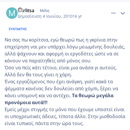
comment_508641
Author stats
mirlitsa
Μέλη
Δημοσίευση
4 Ιουνίου, 2010
16 yr
ΣΥΝΤΆΚΤΗΣ
Να σας πω κορίτσια, εγώ θεωρώ πως η γκρίνια στην
επιχείρηση ναι μεν υπάρχει λόγω μειωμένης δουλειάς,
αλλά ψάχνουν και αφορμή οι εργοδότες ώστε να σε
κάνουν να παραίτηθείς από μόνος σου.
Όσο να πείς κάτι τέτοιο, είναι μια ανάσα γι αυτούς.
Αλλά δεν θα τους γίνει η χάρη.
Ένας εργαζόμενος που έχει ανάγκη, γιατί κακά τα
ψέμματα κανένας δεν δουλεύει από χόμπι, ξέρει να
κάνει υπομονή και να αντέχει.
Τα θεωρώ μεγάλα
προνόμοια αυτά!!!
Εμείς μέχρι στιγμής το μόνο που έχουμε υποστεί είναι
οι υποχρεωτικές άδειες, τίποτα άλλο. Στην μισθοδοσία
είναι τυπικοί, πάντα στην ώρα τους.