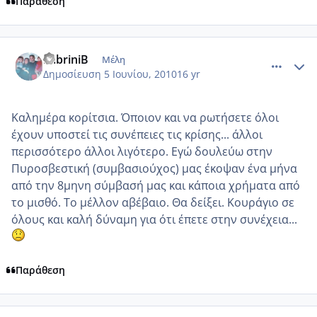
Παράθεση
comment_508714
Author stats
LabriniB
Μέλη
Δημοσίευση
5 Ιουνίου, 2010
16 yr
Καλημέρα κορίτσια. Όποιον και να ρωτήσετε όλοι
έχουν υποστεί τις συνέπειες τις κρίσης... άλλοι
περισσότερο άλλοι λιγότερο. Εγώ δουλεύω στην
Πυροσβεστική (συμβασιούχος) μας έκοψαν ένα μήνα
από την 8μηνη σύμβασή μας και κάποια χρήματα από
το μισθό. Το μέλλον αβέβαιο. Θα δείξει. Κουράγιο σε
όλους και καλή δύναμη για ότι έπετε στην συνέχεια...
Παράθεση
comment_508717
Author stats