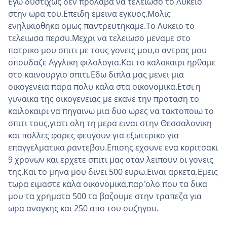
Εγω δυστιχως δεν προλαβα να τελειωσο το Λυκειο
στην ωρα του.Επειδη εμεινα εγκυος.Μολις
ενηλικιοθηκα ομως παντρευτηκαμε.Το Λυκειο το
τελειωσα περσυ.Μεχρι να τελειωσο μεναμε στο
πατρικο μου σπιτι με τους γονεις μου,ο αντρας μου
σπουδαζε Αγγλικη φιλολογια.Και το καλοκαιρι ηρθαμε
στο καινουργιο σπιτι.Εδω διπλα μας μενει μια
οικογενεια παρα πολυ καλα στα οικονομικα.Ετσι η
γυναικα της οικογενειας με εκανε την προταση το
καιλοκαιρι να πηγαινω μια δυο ωρες να τακτοποιω το
σπιτι τους,γιατι ολη τη μερα ειναι στην Θεσσαλονικη
και πολλες φορες φευγουν για εξωτερικο για
επαγγελματικα ραντεβου.Επισης εχουνε ενα κοριτσακι
9 χρονων και ερχετε σπιτι μας οταν λειπουν οι γονεις
της.Και το μηνα μου δινει 500 ευρω.Ειναι αρκετα.Εμεις
τωρα ειμαστε καλα οικονομικα,παρ'ολο που τα δικα
μου τα χρηματα 500 τα βαζουμε στην τραπεζα για
ωρα αναγκης και 250 απο του συζηγου.