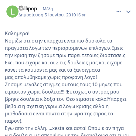
comment_508733
Author stats
Lollipop
Μέλη
Δημοσίευση
5 Ιουνίου, 2010
16 yr
Καλημερα!
Νομιζω οτι στην επαρχια ειναι πιο δυσκολα τα
πραγματα λογω των περιορισμενων επιλογων.Εμεις
την κριση την ζησαμε πριν παρει τετοιες διαστασεις!
Εκει που ειχαμε και οι 2 τις δουλειες μας και ειχαμε
κανει τα κουμαντα μας και τα ξανοιγματα
μας,απολυθηκαμε χωρις προφανη λογο!
Ζησαμε μεγαλες στιγμες αυτους τους 10 μηνες που
ειμασταν χωρις δουλεια!!!!!Ευτυχως ο αντρας μου
βρηκε δουλεια κ δοξα τον Θεο ειμαστε καλα!Υπαρχει
βεβαια η σχετικη γκρινια λογω κρισης αλλα η
μισθοδοσια ειναι παντα στην ωρα της (προς το
παρον).
Εγω απο την αλλη.....xesta και αστα! Οπου κ αν πηγα
για δουλεια, με απεριψαν με την δικαιολογια οτι ειμαι