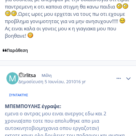
παντρεμενη κ οτι καποια στιγμη θα κανω παιδια
.Ωρες ωρες μου ερχεται να τους πω οτι εχουμε
προβλημα γονιμοτητας για να μην ανησυχουν!!!!!
Ας ειναι καλα οι γονεις μου κ η γιαγιακα μου που
βοηθανε!
Παράθεση
comment_508734
Author stats
mirlitsa
Μέλη
Δημοσίευση
5 Ιουνίου, 2010
16 yr
ΣΥΝΤΆΚΤΗΣ
ΜΠΕΜΠΟΥΛΗΣ έγραψε:
εμενα ο αντρας μου ειναι ανεργος εδω και 2
χρονια(απο τοτε που απολυθηκε απο μια
αυτοκινητοβιομηχανια οπου εργαζοταν)
εκτοτε κανει ολο δουλειες του ποδαριου και φυσικα