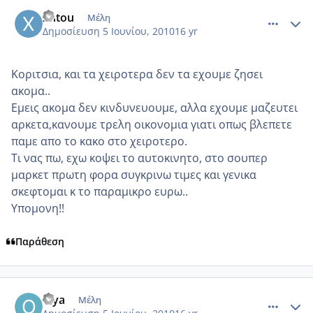
comment_508739
Author stats
xntou
Μέλη
Δημοσίευση
5 Ιουνίου, 2010
16 yr
Κοριτσια, και τα χειροτερα δεν τα εχουμε ζησει
ακομα..
Εμεις ακομα δεν κινδυνευουμε, αλλα εχουμε μαζευτει
αρκετα,κανουμε τρελη οικονομια γιατι οπως βλεπετε
παμε απο το κακο στο χειροτερο.
Τι νας πω, εχω κοψει το αυτοκινητο, στο σουπερ
μαρκετ πρωτη φορα συγκρινω τιμες και γενικα
σκεφτομαι κ το παραμικρο ευρω..
Υπομονη!!
Παράθεση
comment_508750
Author stats
olya
Μέλη