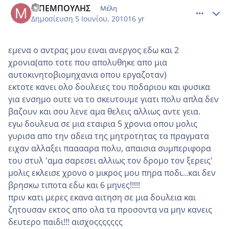
ΜΠΕΜΠΟΥΛΗΣ
Μέλη
Δημοσίευση
5 Ιουνίου, 2010
16 yr
εμενα ο αντρας μου ειναι ανεργος εδω και 2
χρονια(απο τοτε που απολυθηκε απο μια
αυτοκινητοβιομηχανια οπου εργαζοταν)
εκτοτε κανει ολο δουλειες του ποδαριου και φυσικα
για ενσημο ουτε να το σκευτουμε γιατι πολυ απλα δεν
βαζουν και σου λενε αμα θελεις αλλιως αντε γεια.
εγω δουλευα σε μια εταιρια 5 χρονια οπου μολις
γυρισα απο την αδεια της μητροτητας τα πραγματα
ειχαν αλλαξει πααααρα πολυ, απαισια συμπεριφορα
του στυλ 'αμα σαρεσει αλλιως τον δρομο τον ξερεις'
μολις εκλεισε χρονο ο μικρος μου πηρα ποδι...και δεν
βρησκω τιποτα εδω και 6 μηνες!!!!!
πριν κατι μερες εκανα αιτηση σε μια δουλεια και
ζητουσαν εκτος απο ολα τα προσοντα να μην κανεις
δευτερο παιδι!!! αισχοςςςςςςς