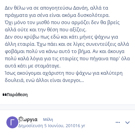
Δεν θέλω να σε απογοητεύσω Δανάη, αλλά τα
πράγματα για σένα είναι ακόμα δυσκολότερα.
Όχι μόνο τον μισθό που σου αρμόζει δεν θα βρείς
αλλά ούτε και την θέση που αξίζεις.
Δεν σου κρύβω πως εδώ και κάτι μήνες ψάχνω για
άλλη εταιρία. Έχω πάει και σε λίγες συνεντεύξεις αλλά
φοβάμαι πολύ να κάνω αυτό το βήμα. Αν και άκουγα
πολύ καλά λόγια για τις εταιρίες που πήγαινα παρ' όλα
αυτά κάτι με σταμάταγε.
Ίσως ακούγομαι αχάριστη που ψάχνω για καλύτερη
δουλειά, ενώ άλλοι είναι άνεργοι...
Παράθεση
comment_508697
Author stats
γιωργια
Μέλη
Δημοσίευση
5 Ιουνίου, 2010
16 yr