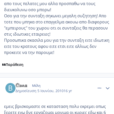
απο τους πελατες μου αλλα προσπαθω να τους
διευκολυνω οσο μπορω!
Οσο για την συνταξη σηκωνει μεγαλη συζητηση! Απο
τοτε που μπηκα στο επαγγελμα ακουω απο διαφορους
"εμπειρους" του χωρου οτι οι συνταξεις θα περασουν
στις ιδιωτικες εταιρειες!
Προσωπικα σκασιλα μου για την συνταξη ειτε ιδιωτικη
ειτε του κρατους αφου ειτε ετσι ειτε αλλιως δεν
προκειτε να την παρουμε!
Παράθεση
comment_508698
Author stats
Βανια
Μέλη
Δημοσίευση
5 Ιουνίου, 2010
16 yr
εμεις βρισκομαστε σε κατασταση πολυ εκρεμει οπως
ξερετε εγω δνε εργαζομαι μονιμα οι κυριες εδω και 6