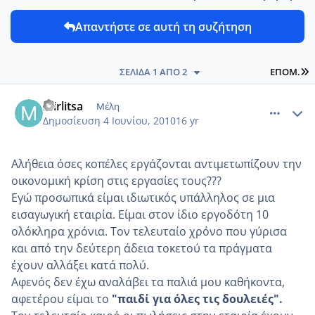
Απαντήστε σε αυτή τη συζήτηση
L
ΣΕΛΊΔΑ 1 ΑΠΌ 2
ΕΠΌΜ.
comment_13833
Author stats
mirlitsa
Μέλη
Δημοσίευση
4 Ιουνίου, 2010
16 yr
Αλήθεια όσες κοπέλες εργάζονται αντιμετωπίζουν την
οικονομική κρίση στις εργασίες τους???
Εγώ προσωπικά είμαι ιδιωτικός υπάλληλος σε μια
εισαγωγική εταιρία. Είμαι στον ίδιο εργοδότη 10
ολόκληρα χρόνια. Τον τελευταίο χρόνο που γύρισα
και από την δεύτερη άδεια τοκετού τα πράγματα
έχουν αλλάξει κατά πολύ.
Αφενός δεν έχω αναλάβει τα παλιά μου καθήκοντα,
αφετέρου είμαι το
"παιδί για όλες τις δουλειές".