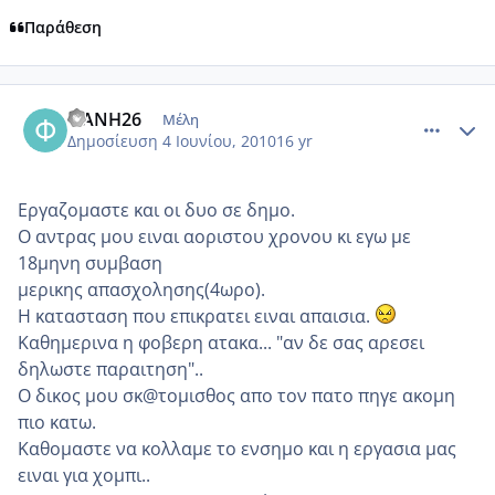
Παράθεση
comment_508642
Author stats
ΦΑΝΗ26
Μέλη
Δημοσίευση
4 Ιουνίου, 2010
16 yr
Εργαζομαστε και οι δυο σε δημο.
Ο αντρας μου ειναι αοριστου χρονου κι εγω με
18μηνη συμβαση
μερικης απασχολησης(4ωρο).
Η κατασταση που επικρατει ειναι απαισια.
Καθημερινα η φοβερη ατακα... "αν δε σας αρεσει
δηλωστε παραιτηση"..
Ο δικος μου σκ@τομισθος απο τον πατο πηγε ακομη
πιο κατω.
Καθομαστε να κολλαμε το ενσημο και η εργασια μας
ειναι για χομπι..