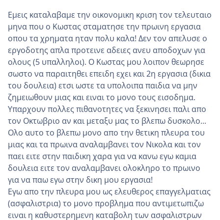
Εμεις καταλαβαμε την οικονομικη κριση τον τελευταιο
μηνα που ο Κωστας σταματησε την πρωινη εργασια
οπου τα χρηματα ηταν πολυ καλα! Δεν τον απελυσε ο
εργοδοτης απλα προτεινε αδειες ανευ αποδοχων για
ολους (5 υπαλληλοι). Ο Κωστας μου λοιπον θεωρησε
σωστο να παραιτηθει επειδη εχει και 2η εργασια (δικια
του δουλεια) ετσι ωστε τα υπολοιπα παιδια να μην
ζημειωθουν μιας και ειναι το μονο τους εισοδημα.
Υπαρχουν πολλες πιθανοτητες να ξεκινησει παλι απο
τον Οκτωβριο αν και μεταξυ μας το βλεπω δυσκολο...
Ολο αυτο το βλεπω μονο απο την θετικη πλευρα του
μιας και τα πρωινα αναλαμβανει τον Νικολα και τον
παει ειτε στην παιδικη χαρα για να κανω εγω καμια
δουλεια ειτε τον αναλαμβανει ολοκληρο το πρωινο
για να παω εγω στην δικη μου εργασια!
Εγω απο την πλευρα μου ως ελευθερος επαγγελματιας
(ασφαλιστρια) το μονο προβλημα που αντιμετωπιζω
ειναι η καθυστερημενη καταβολη των ασφαλιστρων