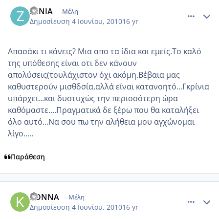
comment_508602
Author stats
ΖΕΝΙΑ
Μέλη
Δημοσίευση
4 Ιουνίου, 2010
16 yr
Απασάκι τι κάνεις? Μια απο τα ίδια και εμείς.Το καλό
της υπόθεσης είναι οτι δεν κάνουν
απολύσεις(τουλάχιστον όχι ακόμη.Βέβαια μας
καθυστερούν μισθδσία,αλλά είναι κατανοητό...Γκρίνια
υπάρχει...και δυστυχώς την περισσότερη ώρα
καθόμαστε....Πραγματικά δε ξέρω που θα καταλήξει
όλο αυτό...Να σου πω την αλήθεια μου αγχώνομαι
λίγο.....
Παράθεση
comment_508609
Author stats
KONNA
Μέλη
Δημοσίευση
4 Ιουνίου, 2010
16 yr