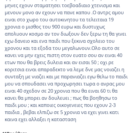
μηνες εχουν σταματησει τοεβοαδιαιο χτενισμα και
μενουν μονο αν εχουν να πανε καπου .Ο αντρς αμου
ειναι στο χωρο του αυτοκινητου τα τελειταια 19
χρονια ο μισθος του 900 ευρω και δυστυχως
απολυουν κοσμο αν τον διωξουν δεν ξερω τη θα γινει
εχω δανειο και ενα παιδι που ξεκινα σχολειο του
χρονου και τα εξοδα του μεγαλωνουν.Ολο αυτο σε
κανει να μην εχεις πιστη στον ευατο σου αν ειναι 40
ετων που θα βρεις δυλεια και αν εισαι 50 ; οχι ρε
κοριτσια ειναι απαραδεκτο να λεμε δνε μας νοιαζει η
συνταξη με νιαζει και με παρανιαζει εγω θελω το παιδι
μου να σπουδασει να προχωρησει τωρα ο ανρας μου
ειναι 40 σχεδον σε 20 χρονια που θα ειναι 60 τι θα
κανει θα μπορει αν δουλευει ; πως θα βοηθησω το
παιδι μου ; και καποιες οικογενειες που εχουν 2-3
παιδια , βεβαι ελπιζω σε 5 χρονια να εχει γινει κατι
καινα εχει αλλαξει η κατασταση