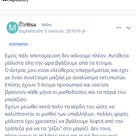
comment_508965
Author stats
mirlitsa
Μέλη
Δημοσίευση
5 Ιουνίου, 2010
16 yr
ΣΥΝΤΆΚΤΗΣ
Εμείς πάλι αποταμίευση δεν κάνουμε πλέον. Αντίθετα
μάλιστα όλη την ώρα βγάζουμε από τα έτοιμα.
Ο άντρας μου είναι ελεύθερος επαγγελματίας και έχει
με έναν συνέταιρο μαζαγί με αναλώσιμα εκτυπωτών.
Επίσης έχουν 3 άτομα προσωπικό και ίσα-ίσα
βγαίνουν κάθε μήνα οι μισθοδοσίες και τα πάγια του
μαγαζιού.
Έχουν μειωθεί κατά πολύ τα κέρδη του ώστε να
καλύπτονται οι μισθοί των υπαλλήλων, πολλές φορές
μάλιστα έχει χρειαστεί να βγάλουμε λεφτά από την
τράπεζα για να τα "ρίξει" στο μαγαζί. Δεν τους
πληρώνουν οι πελάτες τους και αυτό δημιουργεί