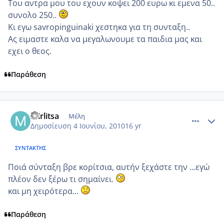
Του αντρα μου του εχουν κοψει 200 ευρω κι εμενα 50..
συνολο 250..
Κι εγω savropinguinaki χεστηκα για τη συνταξη..
Ας ειμαστε καλα να μεγαλωνουμε τα παιδια μας και
εχει ο θεος.
Παράθεση
comment_508648
Author stats
mirlitsa
Μέλη
Δημοσίευση
4 Ιουνίου, 2010
16 yr
ΣΥΝΤΆΚΤΗΣ
Ποιά σύνταξη βρε κορίτσια, αυτήν ξεχάστε την ...εγώ
πλέον δεν ξέρω τι σημαίνει.
και μη χειρότερα...
Παράθεση