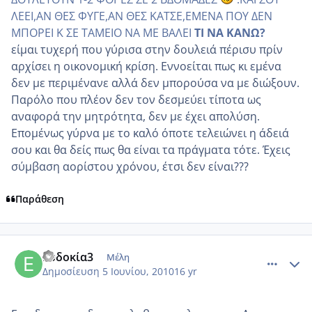
ΛΕΕΙ,ΑΝ ΘΕΣ ΦΥΓΕ,ΑΝ ΘΕΣ ΚΑΤΣΕ,ΕΜΕΝΑ ΠΟΥ ΔΕΝ
ΜΠΟΡΕΙ Κ ΣΕ ΤΑΜΕΙΟ ΝΑ ΜΕ ΒΑΛΕΙ
ΤΙ ΝΑ ΚΑΝΩ?
είμαι τυχερή που γύρισα στην δουλειά πέρισυ πρίν
αρχίσει η οικονομική κρίση. Εννοείται πως κι εμένα
δεν με περιμένανε αλλά δεν μπορούσα να με διώξουν.
Παρόλο που πλέον δεν τον δεσμεύει τίποτα ως
αναφορά την μητρότητα, δεν με έχει απολύση.
Επομένως γύρνα με το καλό όποτε τελειώνει η άδειά
σου και θα δείς πως θα είναι τα πράγματα τότε. Έχεις
σύμβαση αορίστου χρόνου, έτσι δεν είναι???
Παράθεση
comment_508864
Author stats
Ευδοκία3
Μέλη
Δημοσίευση
5 Ιουνίου, 2010
16 yr