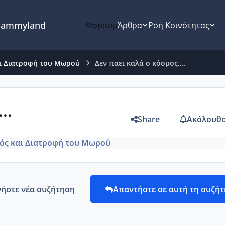
ammyland
Φόρουμ
Άρθρα
Ροή Κοινότητας
ι Διατροφή του Μωρού
Δεν παει καλά ο κόσμος....
..
Share
Ακόλουθο
ός και Διατροφή του Μωρού
νήστε νέα συζήτηση
Απαντήστε σε αυτή τη συζή