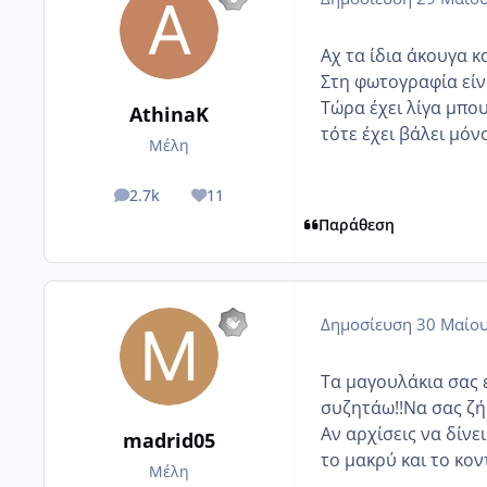
Αχ τα ίδια άκουγα κα
Στη φωτογραφία είνα
Τώρα έχει λίγα μπου
AthinaK
τότε έχει βάλει μόνο
Μέλη
2.7k
11
posts
Reputation
Παράθεση
Δημοσίευση
30 Μαίου
Τα μαγουλάκια σας ε
συζητάω!!Να σας ζή
Αν αρχίσεις να δίνε
madrid05
το μακρύ και το κον
Μέλη