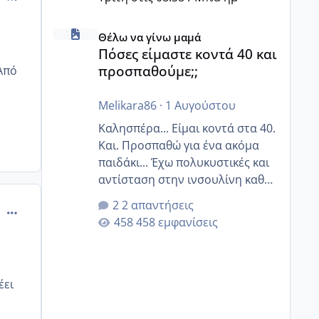
Πόσες είμαστε κοντά 40 και προσπαθούμε;;
Θέλω να γίνω μαμά
Πόσες είμαστε κοντά 40 και
προσπαθούμε;;
 Από
Melikara86
·
1 Αυγούστου
Καλησπέρα... Είμαι κοντά στα 40.
Και. Προσπαθώ για ένα ακόμα
παιδάκι... Έχω πολυκυστικές και
αντίσταση στην ινσουλίνη καθώς
και χάσιμοτο! Έχω λίγα κιλά
2 απαντήσεις
comment_503209
παραπάνω και όσο κ αν
458 εμφανίσεις
προσπαθώ δεν χάνω εύκολα!
Προσπαθώ για ακόμη ένα παιδί
εδώ και 1,5 χρόνο! Θέλετε να
γράψετε όσες κοπέλες είστε σε
έει
παρόμοια φάση;; Αυτή την
στιγμή έχω δύο χαμένους