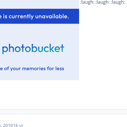
:laugh: :laugh: :laugh:
, 2010
16 yr