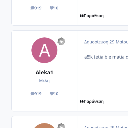
919
10
posts
Reputation
Παράθεση
Δημοσίευση
29 Μαίου
a!!!k tetia ble mati
Aleka1
Μέλη
919
10
posts
Reputation
Παράθεση
Δημοσίευση
29 Μαίου