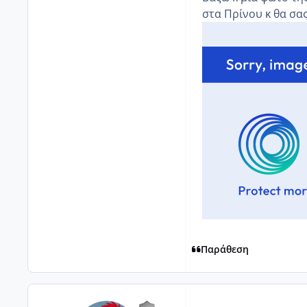
στα Πρίνου κ θα σας β
Παράθεση