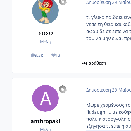
Δημοσίευση
29 Μαίου
τι γλυκο παιδακι ειν
χεσε τη θεια και καθ
αφου δε σε ειπε να τ
ΣΩΣΩ
του να μην ειναι πρ
Μέλη
9.3k
13
posts
Reputation
Παράθεση
Δημοσίευση
29 Μαίου
Μωρε χεσμένους του
fit :laugh: ... με κ
πολύ κ στρογγυλη στ
anthropaki
εξηγησα τι είπε η συ
Μέλη