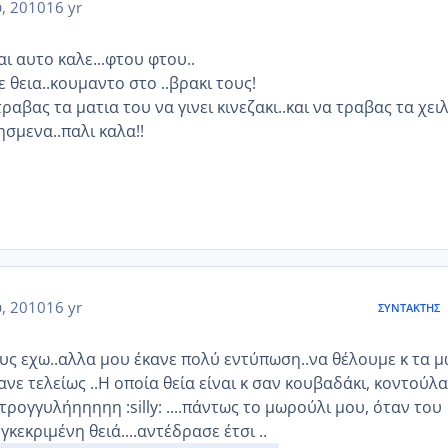
, 2010
16 yr
αι αυτο καλε...φτου φτου..
ε θεια..κουμαντο στο ..βρακι τους!
ραβας τα ματια του να γινει κινεζακι..και να τραβας τα χει
ησμενα..παλι καλα!!
, 2010
16 yr
ΣΥΝΤΆΚΤΗΣ
ς εχω..αλλα μου έκανε πολύ εντύπωση..να θέλουμε κ τα 
ούφανε τελείως ..H οποία θεία είναι κ σαν κουβαδάκι, κοντούλα
ρογγυλήηηηηη :silly: ....πάντως το μωρούλι μου, όταν του
γκεκριμένη θειά....αντέδρασε έτσι ..