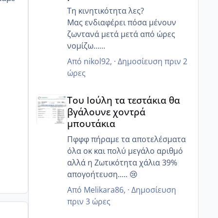
Τη κινητικότητα λες?
Μας ενδιαφέρει πόσα μένουν
ζωντανά μετά μετά από ώρες
νομίζω...
Γιατί ο άντρας μου έχει 85%
Από
nikol92
, ·
Δημοσίευση
πριν 2
κινητικότητα, αλλα 6 ώρες μετά
ώρες
μόνο 20% ζουν και 12 ώρες μετά
Του Ιούλη τα τεστάκια θα βγάλουνε χοντρά μπουτά
κανένα..
Του Ιούλη τα τεστάκια θα
Γι αυτό μας είπε να κάνουμε πιο
βγάλουνε χοντρά
στοχευμένα επαφή..
μπουτάκια
Μετά από κάποιες ώρες πόσα
ζουν?
Πφφφ πήραμε τα αποτελέσματα
όλα οκ και πολύ μεγάλο αριθμό
αλλά η Ζωτικότητα χάλια 39%
απογοήτευση..... 😢
Από
Melikara86
, ·
Δημοσίευση
πριν 3 ώρες