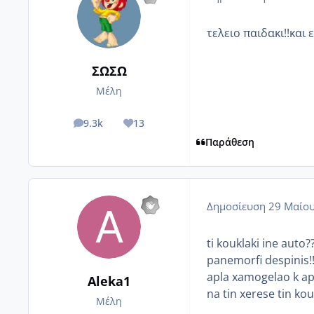
τελειο παιδακι!!και
ΣΩΣΩ
Μέλη
9.3k
13
posts
Reputation
Παράθεση
Δημοσίευση
29 Μαίου
ti kouklaki ine auto?
panemorfi despinis!!!
apla xamogelao k ap
Aleka1
na tin xerese tin kouk
Μέλη