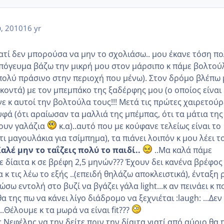
, 2010
16 yr
ιατί δεν μπορούσα να μην το σχολιάσω.. μου έκανε τόση π
απόγευμα βάζω την μικρή μου στον μάρσιπο κ πάμε βολτού
ι πολύ πράσινο στην περιοχή που μένω). Στον δρόμο βλέπω 
 κοντά) με τον μπεμπάκο της ξαδέρφης μου (ο οποίος είναι
ε κ αυτοί την βολτούλα τους!!! Μετά τις πρώτες χαιρετούρ
φά (ότι αραίωσαν τα μαλλιά της μπέμπας, ότι τα μάτια της
νουν γαλάζια
κ.α)..αυτό που με κούφανε τελείως είναι το
τι μαγουλάκια για τσίμπημα), τα πιάνει λοιπόν κ μου λέει τ
αλέ μην το ταΐζεις πολύ το παιδί..
..Μα καλά πάμε
 δίαιτα κ σε βρέφη 2,5 μηνών??? Έχουν δει κανένα βρέφος
 κ τις λέω το εξής ..(επειδή θηλάζω αποκλειστικά), ένταξη 
ώσω εντολή στο βυζί να βγάζει γάλα light...κ αν πεινάει κ π
 θα της πω να κάνει λίγο διάδρομο να ξεχνιέται :laugh: ...Δεν
.Θέλουμε κ τα μωρά να είναι fit???
 Νεφέλης να την δείτε πριν την δίαιτα γιατί από αύριο θα 