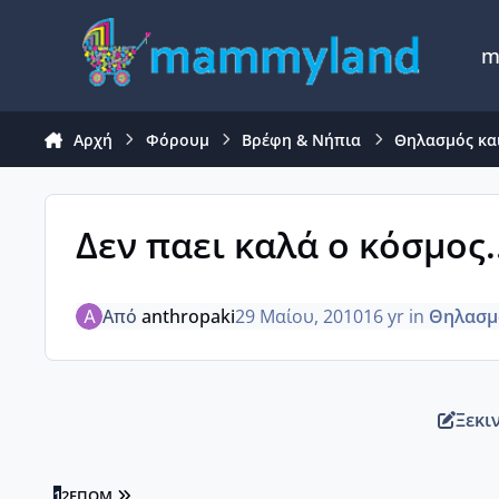
Μετάβαση σε περιεχόμενο
m
Αρχή
Φόρουμ
Βρέφη & Νήπια
Θηλασμός κα
Δεν παει καλά ο κόσμος..
Από
anthropaki
29 Μαίου, 2010
16 yr
in
Θηλασμ
Ξεκι
LAST PAGE
1
2
ΕΠΌΜ.