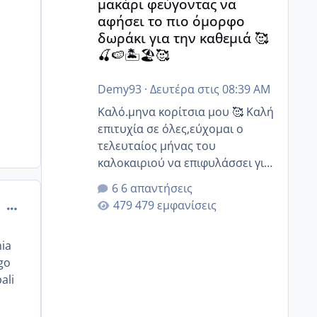
μακάρι φεύγοντας να
αφήσει το πιο όμορφο
δωράκι για την καθεμιά 🥰
🍒🍉🏝️🏖️🥰
Demy93
·
Δευτέρα στις 08:39 AM
Καλό.μηνα κορίτσια μου 🥰 Καλή
επιτυχία σε όλες,εύχομαι ο
τελευταίος μήνας του
καλοκαιριού να επιφυλάσσει για
όλες σας την πιο όμορφη
6 απαντήσεις
έκπληξη 🧿 @Elk @Melikara86
comment_503197
479 εμφανίσεις
@Παρασκευαιδου @Zenia z
@melitiniღ @Christi.D. @flowerv
mia
@Riaa @Ngsofia
ego
ali