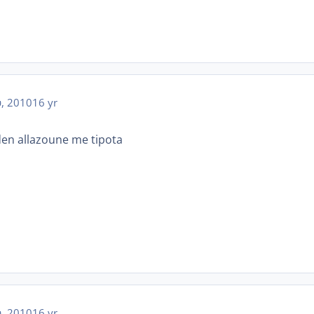
, 2010
16 yr
a den allazoune me tipota
, 2010
16 yr