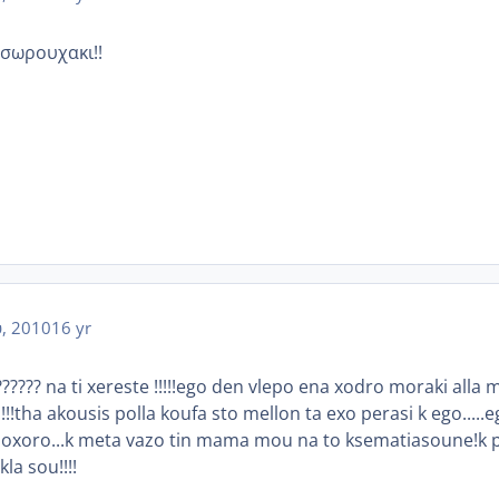
 εσωρουχακι!!
, 2010
16 yr
?????? na ti xereste !!!!!ego den vlepo ena xodro moraki alla 
!!tha akousis polla koufa sto mellon ta exo perasi k ego.....
oxoro...k meta vazo tin mama mou na to ksematiasoune!k p
la sou!!!!