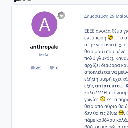
Δημοσίευση
29 Μαίου
ΕΕΕΕ άνοιξα θέμα γ
εντύπωση
.. Το 
στην γειτονιά (έχε
anthropaki
θεία μου (που μένει
Μέλη
πολύ γλυκός). Κάναν
αρχίζει διάφορα κου
685
10
posts
Reputation
αποκλείεται να μεί
εξής(η μικρή έχει κά
εξής
απίστευτο
... :
Κ
καλά???? Θα κάνουμε
γωνίες
?? Τα πήρα
θεία από αύριο θα δ
δεν θα τις δίνω
,
πάμε καθόλου καλά..
Βάζω κ μια φώτο της