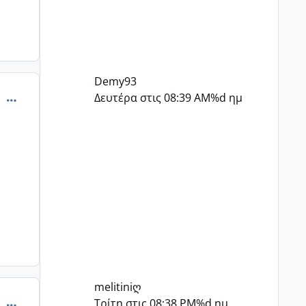
Demy93
comment_503198
Δευτέρα στις 08:39 AM
%d ημ
melitiniღ
comment_503200
Τρίτη στις 08:38 PM
%d ημ