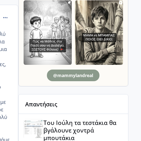
comment_13715
ολύ
λα
μια
ες,
@mammylandreal
ο
 με
Απαντήσεις
ρε
ολύ
Του Ιούλη τα τεστάκια θα βγάλουνε χοντρά μπουτά
Του Ιούλη τα τεστάκια θα
βγάλουνε χοντρά
μπουτάκια
πάμε