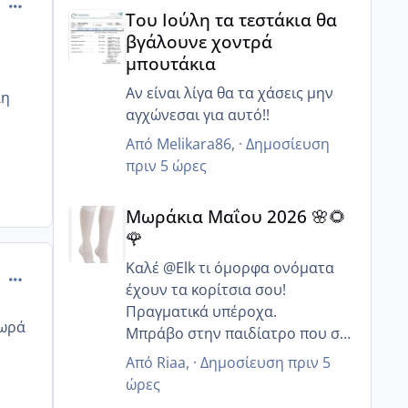
comment_503190
Του Ιούλη τα τεστάκια θα βγάλουνε χοντρά μπουτά
Του Ιούλη τα τεστάκια θα
βγάλουνε χοντρά
μπουτάκια
Αν είναι λίγα θα τα χάσεις μην
λη
αγχώνεσαι για αυτό!!
Από
Melikara86
, ·
Δημοσίευση
πριν 5 ώρες
Μωράκια Μαΐου 2026 🌸🌻🌹
Μωράκια Μαΐου 2026 🌸🌻
🌹
Καλέ @Elk τι όμορφα ονόματα
comment_503193
έχουν τα κορίτσια σου!
Πραγματικά υπέροχα.
μωρά
Μπράβο στην παιδίατρο που σε
συμβούλευσε να συνεχίσεις με
Από
Riaa
, ·
Δημοσίευση
πριν 5
αποκλειστικό θηλασμό γιατί
ώρες
συνήθως οι περισσότεροι λένε