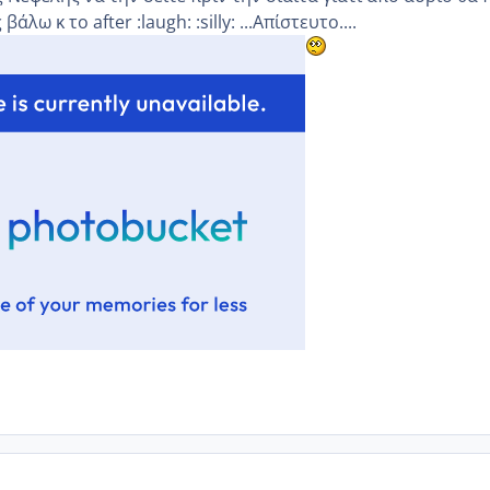
άλω κ το after :laugh: :silly: ...Απίστευτο....