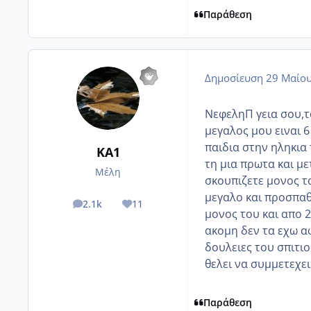
Παράθεση
Δημοσίευση
29 Μαίου
ΝεφεληΠ γεια σου,το
μεγαλος μου ειναι 
παιδια στην ηληκια 
KA1
τη μια πρωτα και μ
Μέλη
σκουπιζετε μονος τ
μεγαλο και προσπαθ
2.1k
11
posts
Reputation
μονος του και απο 
ακομη δεν τα εχω α
δουλειες του σπιτι
θελει να συμμετεχει 
Παράθεση