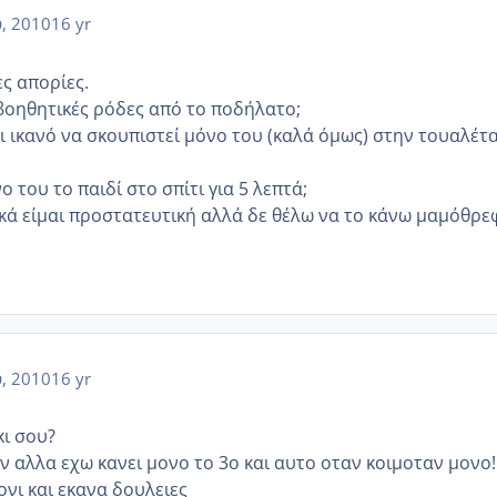
, 2010
16 yr
ς απορίες.
 βοηθητικές ρόδες από το ποδήλατο;
αι ικανό να σκουπιστεί μόνο του (καλά όμως) στην τουαλέτ
 του το παιδί στο σπίτι για 5 λεπτά;
ικά είμαι προστατευτική αλλά δε θέλω να το κάνω μαμόθρε
, 2010
16 yr
κι σου?
ν αλλα εχω κανει μονο το 3ο και αυτο οταν κοιμοταν μονο!!
ονι και εκανα δουλειες