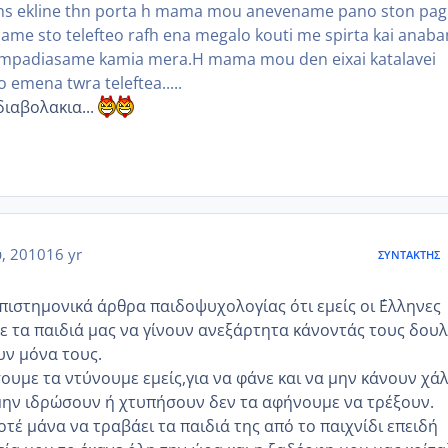
hs ekline thn porta h mama mou anevename pano ston pa
aname sto telefteo rafh ena megalo kouti me spirta kai anab
 lampadiasame kamia mera.H mama mou den eixai katalavei
 emena twra teleftea.....
διαβολακια...
, 2010
16 yr
ΣΥΝΤΆΚΤΗΣ
πιστημονικά άρθρα παιδοψυχολογίας ότι εμείς οι ΄Ελληνες
ε τα παιδιά μας να γίνουν ανεξάρτητα κάνοντάς τους δουλ
υν μόνα τους.
ουμε τα ντύνουμε εμείς,για να φάνε και να μην κάνουν χάλ
 μην ιδρώσουν ή χτυπήσουν δεν τα αφήνουμε να τρέξουν.
οτέ μάνα να τραβάει τα παιδιά της από το παιχνίδι επειδή