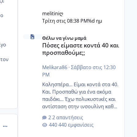
ζε
melitiniღ
το
Τρίτη στις 08:38 PM
%d ημ
Πόσες είμαστε κοντά 40 και προσπαθούμε;;
Θέλω να γίνω μαμά
Πόσες είμαστε κοντά 40 και
ίγο
προσπαθούμε;;
 τον
Melikara86
·
Σάββατο στις 12:30
PM
Καλησπέρα... Είμαι κοντά στα 40.
Και. Προσπαθώ για ένα ακόμα
παιδάκι... Έχω πολυκυστικές και
αντίσταση στην ινσουλίνη καθώς
και χάσιμοτο! Έχω λίγα κιλά
2 απαντήσεις
παραπάνω και όσο κ αν
comment_502860
440 εμφανίσεις
προσπαθώ δεν χάνω εύκολα!
Προσπαθώ για ακόμη ένα παιδί