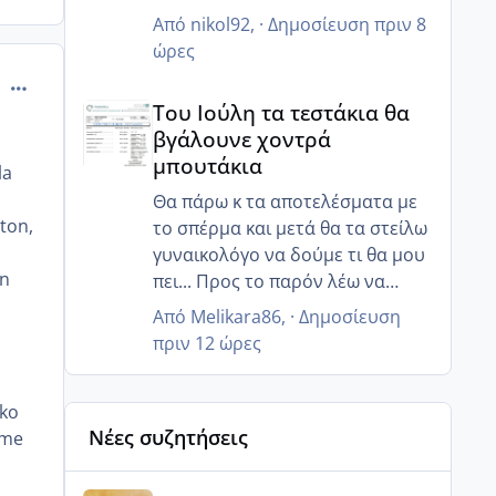
τουλάχιστον τώρα ο άντρας μου
Από
nikol92
, ·
Δημοσίευση
πριν 8
κατάλαβε ότι πρέπει να πάμε πιο
ώρες
στοχευμένα, αλλιώς ζορίζουν τα
comment_502615
Του Ιούλη τα τεστάκια θα βγάλουνε χοντρά μπουτά
πράγματα...
Του Ιούλη τα τεστάκια θα
βγάλουνε χοντρά
μπουτάκια
la
Θα πάρω κ τα αποτελέσματα με
ton,
το σπέρμα και μετά θα τα στείλω
n
γυναικολόγο να δούμε τι θα μου
an
πει... Προς το παρόν λέω να
χαλαρώσω όσο μπορώ και να
Από
Melikara86
, ·
Δημοσίευση
προσπαθήσω με διατροφή και
πριν 12 ώρες
κάτι ενέσακια να ρυθμίσω αυτά
που πρέπει!! Και ελπίζω να έρθει
gko
σε όλες μας αυτό που
Νέες συζητήσεις
ame
επιθυμούμε τόσο πολύ!!
Αύγουστος ήρθε ξανά γεμάτος γέλια και ανεμελιά μ