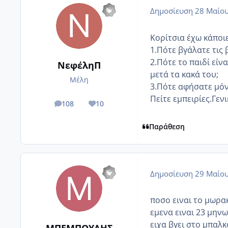
Δημοσίευση
28 Μαίου
Κορίτσια έχω κάποιε
1.Πότε βγάλατε τις
2.Πότε το παιδί είν
ΝεφέληΠ
μετά τα κακά του;
Μέλη
3.Πότε αφήσατε μόνο
Πείτε εμπειρίες.Γεν
108
10
posts
Reputation
Παράθεση
Δημοσίευση
29 Μαίου
ποσο ειναι το μωρα
εμενα ειναι 23 μηνω
ειχα βγει στο μπαλκ
ΜΠΕΜΠΟΥΛΗΣ