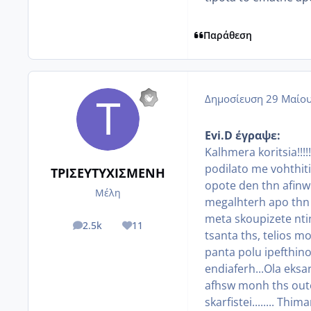
Παράθεση
Δημοσίευση
29 Μαίου
Evi.D έγραψε:
Kalhmera koritsia!!!
podilato me vohthiti
ΤΡΙΣΕΥΤΥΧΙΣΜΕΝΗ
opote den thn afinw
Μέλη
megalhterh apo thn 
meta skoupizete nti
2.5k
11
posts
Reputation
tsanta ths, telios 
panta polu ipefthino
endiaferh...Ola eksa
afhsw monh ths oute
skarfistei........ Th