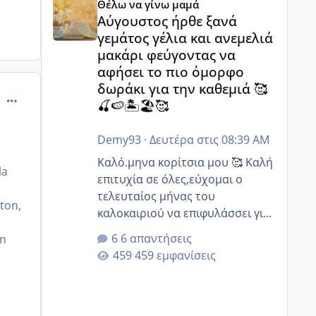
Θέλω να γίνω μαμά
Αύγουστος ήρθε ξανά
γεμάτος γέλια και ανεμελιά
μακάρι φεύγοντας να
αφήσει το πιο όμορφο
δωράκι για την καθεμιά 🥰
comment_502647
🍒🍉🏝️🏖️🥰
Demy93
·
Δευτέρα στις 08:39 AM
Καλό.μηνα κορίτσια μου 🥰 Καλή
la
επιτυχία σε όλες,εύχομαι ο
τελευταίος μήνας του
ton,
καλοκαιριού να επιφυλάσσει για
n
όλες σας την πιο όμορφη
6 απαντήσεις
an
έκπληξη 🧿 @Elk @Melikara86
459 εμφανίσεις
@Παρασκευαιδου @Zenia z
@melitiniღ @Christi.D. @flowerv
@Riaa @Ngsofia