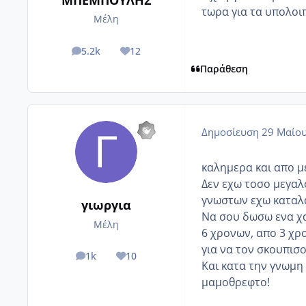
τωρα για τα υπολοιπ
Μέλη
5.2k
12
posts
Reputation
Παράθεση
Δημοσίευση
29 Μαίου
καλημερα και απο μ
Δεν εχω τοσο μεγαλο
γνωστων εχω καταλαβ
γιωργια
Να σου δωσω ενα χα
Μέλη
6 χρονων, απο 3 χρ
για να τον σκουπισ
1k
10
posts
Reputation
Και κατα την γνωμη
μαμοθρεφτο!