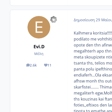
Δημοσίευση
29 Μαίου
Kalhmera koritsia!!!
podilato me vohthiti
opote den thn afinw
Evi.D
megalhterh apo thn 
Μέλη
meta skoupizete nti
tsanta ths, telios 
2.6k
11
posts
Reputation
panta polu ipefthino
endiaferh...Ola eksa
afhsw monh ths oute
skarfistei........ Th
megaliterh egw.Mol
ths kouzinas kai ft
foties,,eftixos den
tipota to emathe apo