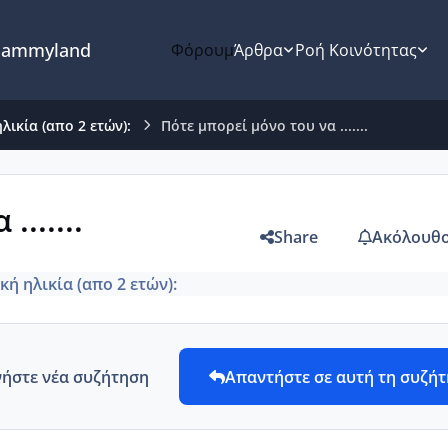
ammyland
Φόρουμ
Άρθρα
Ροή Κοινότητας
λικία (απο 2 ετών):
Πότε μπορεί μόνο του να .......
......
Share
Ακόλουθο
ή ηλικία (απο 2 ετών):
νήστε νέα συζήτηση
Απαντήστε σε αυτή τη συζή