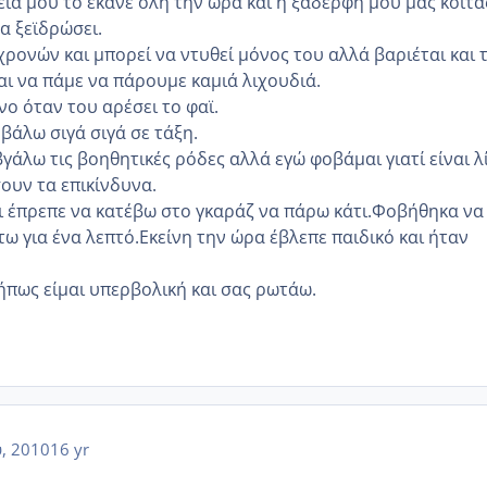
εία μου το έκανε όλη την ώρα και η ξαδέρφη μου μας κοίτα
α ξεϊδρώσει.
 χρονών και μπορεί να ντυθεί μόνος του αλλά βαριέται και 
αι να πάμε να πάρουμε καμιά λιχουδιά.
ο όταν του αρέσει το φαϊ.
βάλω σιγά σιγά σε τάξη.
γάλω τις βοηθητικές ρόδες αλλά εγώ φοβάμαι γιατί είναι λ
ουν τα επικίνδυνα.
αι έπρεπε να κατέβω στο γκαράζ να πάρω κάτι.Φοβήθηκα να
ω για ένα λεπτό.Εκείνη την ώρα έβλεπε παιδικό και ήταν
ήπως είμαι υπερβολική και σας ρωτάω.
, 2010
16 yr