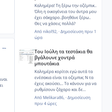
Καλημέρα! Τη ξέρω την οζέμπικ..
Όλη η οικογένεια του άντρα μου
έχει σάκχαρο..βοηθάνε ξέρω..
Θες να χάσεις πολλά?
Από
nikol92
, ·
Δημοσίευση
πριν 1
ώρα
comment_502593
Του Ιούλη τα τεστάκια θα βγάλουνε χοντρά μπουτά
Του Ιούλη τα τεστάκια θα
βγάλουνε χοντρά
μπουτάκια
Καλημέρα κορίτσι εγώ αυτά τα
ενέσακια είναι τα οζεμπικ; Ν τα
ιναι
έχεις ακούσει... Το κάνουν για να
ει
ρυθμίσουν ζάχαρο και δε
κάποιους βοηθάει να χάσουν
Από
Melikara86
, ·
Δημοσίευση
κιλά!!
πριν 4 ώρες
Ναι την έχω ξανακούσει την