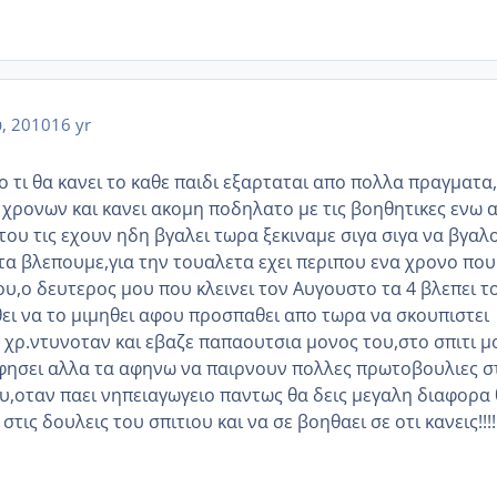
, 2010
16 yr
 τι θα κανει το καθε παιδι εξαρταται απο πολλα πραγματα
6 χρονων και κανει ακομη ποδηλατο με τις βοηθητικες ενω 
του τις εχουν ηδη βγαλει τωρα ξεκιναμε σιγα σιγα να βγαλ
ετα βλεπουμε,για την τουαλετα εχει περιπου ενα χρονο που
ου,ο δευτερος μου που κλεινει τον Αυγουστο τα 4 βλεπει τ
ει να το μιμηθει αφου προσπαθει απο τωρα να σκουπιστει
2 χρ.ντυνοταν και εβαζε παπαουτσια μονος του,στο σπιτι μ
φησει αλλα τα αφηνω να παιρνουν πολλες πρωτοβουλιες σ
ου,οταν παει νηπειαγωγειο παντως θα δεις μεγαλη διαφορα
στις δουλεις του σπιτιου και να σε βοηθαει σε οτι κανεις!!!!