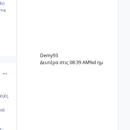
gko
ame
Demy93
Δευτέρα στις 08:39 AM
%d ημ
comment_502843
ειές
ια