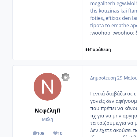
megaliterh egw.Mol
ths kouzinas kai ft
foties,,eftixos den
tipota to emathe apo
:woohoo: :woohoo: 
Παράθεση
Δημοσίευση
29 Μαίου
Γενικά διαβάζω σε ε
γονείς δεν αφήνουμ
που πρέπει να κάνο
ΝεφέληΠ
πχ για να μην αργήσ
Μέλη
τα ταίζουμε,για να
Δεν έχετε ακούσει π
108
10
posts
Reputation