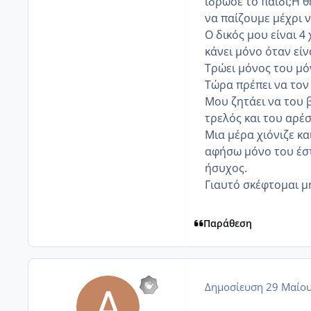
ίδρωσε το παιδί;Η θ
να παίζουμε μέχρι ν
Ο δικός μου είναι 4
κάνει μόνο όταν είν
Τρώει μόνος του μόν
Τώρα πρέπει να τον 
Μου ζητάει να του β
τρελός και του αρέσ
Μια μέρα χιόνιζε κ
αφήσω μόνο του έστ
ήσυχος.
Γιαυτό σκέφτομαι μ
Παράθεση
Δημοσίευση
29 Μαίου