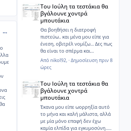
Του Ιούλη τα τεστάκια θα βγάλουνε χοντρά μπουτά
ένεση που λες... Πιστεύω αξίζει
Του Ιούλη τα τεστάκια θα
να το συζητήσετε για πρόκληση
βγάλουνε χοντρά
ωορρηξίας έτσι ώστε να εισια
μπουτάκια
μέσα σίγουρη! Κάποια στιγμή
όταν φτιάξουν όλα ίσως το
Θα βοηθήσει η διατροφή
comment_502614
κάνουμε κ εμείς μου είχε πει!!
πιστεύω.. και μένα μου είπε για
ένεση, οβιτρέλ νομίζω... Δες πως
,ο
θα είναι το σπέρμα και
αλλα
ενημέρωσε! Ελπίζω να έχεις καλά
Από
nikol92
, ·
Δημοσίευση
πριν 8
ουμε
αποτελέσματα 💘
ώρες
ον
Του Ιούλη τα τεστάκια θα βγάλουνε χοντρά μπουτά
Του Ιούλη τα τεστάκια θα
βγάλουνε χοντρά
ονα
μπουτάκια
τις
 θα
Έκανα μου είπε ωορρηξία αυτό
το μήνα και καλή μάλιστα, αλλά
με μία μόνο επαφή δεν έχω
καμία ελπίδα για εγκυμοσύνη..