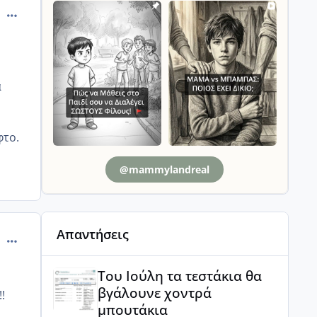
comment_13696
α
φτο.
@mammylandreal
Απαντήσεις
comment_502575
Του Ιούλη τα τεστάκια θα βγάλουνε χοντρά μπουτά
Του Ιούλη τα τεστάκια θα
βγάλουνε χοντρά
!
μπουτάκια