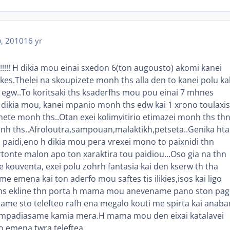
, 2010
16 yr
!!!!!!! H dikia mou einai sxedon 6(ton augousto) akomi kanei
kes.Thelei na skoupizete monh ths alla den to kanei polu ka
 egw..To koritsaki ths ksaderfhs mou pou einai 7 mhnes
dikia mou, kanei mpanio monh ths edw kai 1 xrono toulaxis
nete monh ths..Otan exei kolimvitirio etimazei monh ths th
monh ths..Afroloutra,sampouan,malaktikh,petseta..Genika ht
 paidi,eno h dikia mou pera vrexei mono to paixnidi thn
rtonte malon apo ton xaraktira tou paidiou...Oso gia na thn
 kouventa, exei polu zohrh fantasia kai den kserw th tha
imame emena kai ton aderfo mou saftes tis ilikies,isos kai ligo
hs ekline thn porta h mama mou anevename pano ston pa
aname sto telefteo rafh ena megalo kouti me spirta kai anab
 lampadiasame kamia mera.H mama mou den eixai katalavei
 emena twra teleftea.....