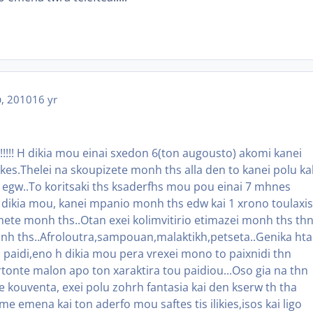
, 2010
16 yr
!!!!!!! H dikia mou einai sxedon 6(ton augousto) akomi kanei
kes.Thelei na skoupizete monh ths alla den to kanei polu ka
 egw..To koritsaki ths ksaderfhs mou pou einai 7 mhnes
dikia mou, kanei mpanio monh ths edw kai 1 xrono toulaxis
nete monh ths..Otan exei kolimvitirio etimazei monh ths th
monh ths..Afroloutra,sampouan,malaktikh,petseta..Genika ht
 paidi,eno h dikia mou pera vrexei mono to paixnidi thn
rtonte malon apo ton xaraktira tou paidiou...Oso gia na thn
 kouventa, exei polu zohrh fantasia kai den kserw th tha
imame emena kai ton aderfo mou saftes tis ilikies,isos kai ligo