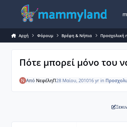
Μετάβαση σε περιεχόμενο
m
Αρχή
Φόρουμ
Βρέφη & Νήπια
Προσχολική η
Πότε μπορεί μόνο του να .
Από
ΝεφέληΠ
28 Μαίου, 2010
16 yr
in
Προσχολικ
Ξεκι