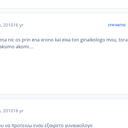
, 2010
16 yr
ΣΥΝΤΆΚΤΗΣ
na nic os prin ena xrono kai eixa ton ginaikologo mou, tora
aksimo akomi....
, 2010
16 yr
μου να προτεινω εναν εξαιρετο γυναικολογο