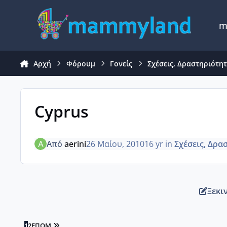
Μετάβαση σε περιεχόμενο
m
Αρχή
Φόρουμ
Γονείς
Σχέσεις, Δραστηριότη
Cyprus
Από
aerini
26 Μαίου, 2010
16 yr
in
Σχέσεις, Δρα
Ξεκι
LAST PAGE
1
2
ΕΠΌΜ.