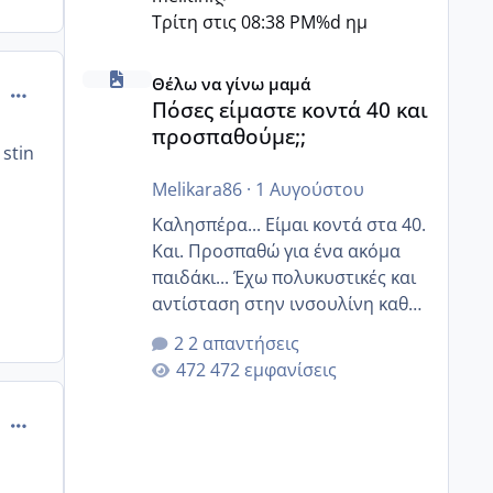
Τρίτη στις 08:38 PM
%d ημ
Πόσες είμαστε κοντά 40 και προσπαθούμε;;
Θέλω να γίνω μαμά
comment_500150
Πόσες είμαστε κοντά 40 και
προσπαθούμε;;
 stin
Melikara86
·
1 Αυγούστου
Καλησπέρα... Είμαι κοντά στα 40.
Και. Προσπαθώ για ένα ακόμα
παιδάκι... Έχω πολυκυστικές και
αντίσταση στην ινσουλίνη καθώς
και χάσιμοτο! Έχω λίγα κιλά
2 απαντήσεις
παραπάνω και όσο κ αν
472 εμφανίσεις
προσπαθώ δεν χάνω εύκολα!
Προσπαθώ για ακόμη ένα παιδί
comment_502206
εδώ και 1,5 χρόνο! Θέλετε να
γράψετε όσες κοπέλες είστε σε
παρόμοια φάση;; Αυτή την