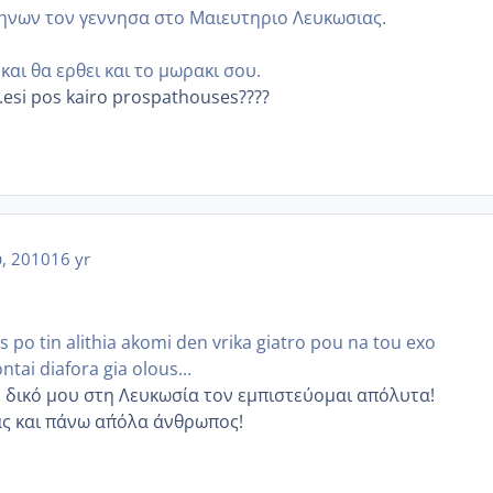
μηνων τον γεννησα στο Μαιευτηριο Λευκωσιας.
!
και θα ερθει και το μωρακι σου.
.esi pos kairo prospathouses????
, 2010
16 yr
s po tin alithia akomi den vrika giatro pou na tou exo
tai diafora gia olous...
ν δικό μου στη Λευκωσία τον εμπιστεύομαι απόλυτα!
ς και πάνω απ΄όλα άνθρωπος!