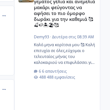
γεμάτος γέλια και ανεμελιά
μακάρι φεύγοντας να
αφήσει το πιο όμορφο
comment_500035
δωράκι για την καθεμιά 🥰
🍒🍉🏝️🏖️🥰
Demy93
·
Δευτέρα στις 08:39 AM
Καλό.μηνα κορίτσια μου 🥰 Καλή
επιτυχία σε όλες,εύχομαι ο
τελευταίος μήνας του
καλοκαιριού να επιφυλάσσει για
όλες σας την πιο όμορφη
6 απαντήσεις
έκπληξη 🧿 @Elk @Melikara86
488 εμφανίσεις
@Παρασκευαιδου @Zenia z
@melitiniღ @Christi.D. @flowerv
comment_500038
@Riaa @Ngsofia