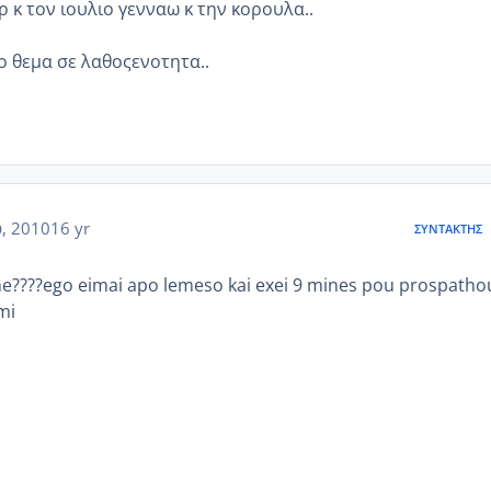
ρ κ τον ιουλιο γενναω κ την κορουλα..
ο θεμα σε λαθοςενοτητα..
, 2010
16 yr
ΣΥΝΤΆΚΤΗΣ
e????ego eimai apo lemeso kai exei 9 mines pou prospath
mi