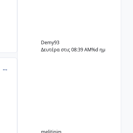
Demy93
Δευτέρα στις 08:39 AM
%d ημ
comment_500144
melitiniღ