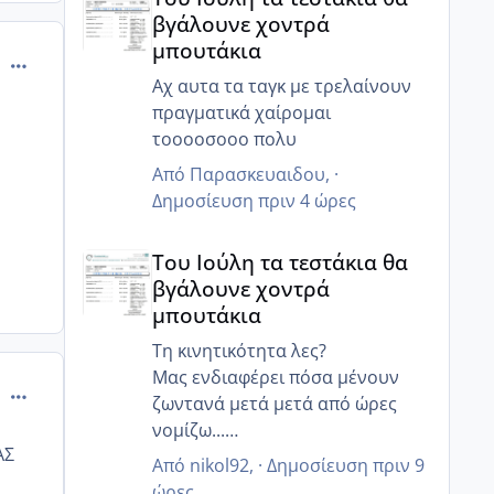
βγάλουνε χοντρά
μπουτάκια
comment_500017
Αχ αυτα τα ταγκ με τρελαίνουν
πραγματικά χαίρομαι
τοοοοσοοο πολυ
Από
Παρασκευαιδου
, ·
Δημοσίευση
πριν 4 ώρες
Του Ιούλη τα τεστάκια θα βγάλουνε χοντρά μπουτά
Του Ιούλη τα τεστάκια θα
βγάλουνε χοντρά
μπουτάκια
Τη κινητικότητα λες?
Μας ενδιαφέρει πόσα μένουν
comment_500025
ζωντανά μετά μετά από ώρες
νομίζω...
ΑΣ
Γιατί ο άντρας μου έχει 85%
Από
nikol92
, ·
Δημοσίευση
πριν 9
κινητικότητα, αλλα 6 ώρες μετά
ώρες