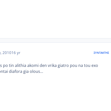
, 2010
16 yr
ΣΥΝΤΆΚΤΗΣ
s po tin alithia akomi den vrika giatro pou na tou exo
tai diafora gia olous...