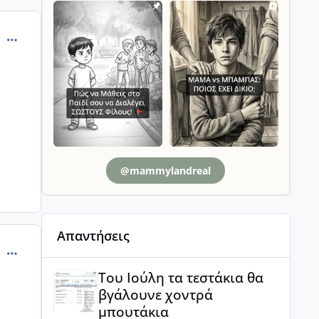
comment_13661
@mammylandreal
Απαντήσεις
comment_499989
Του Ιούλη τα τεστάκια θα βγάλουνε χοντρά μπουτά
Του Ιούλη τα τεστάκια θα
βγάλουνε χοντρά
μπουτάκια