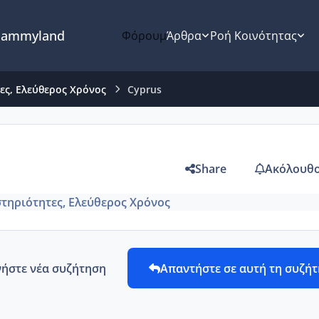
ammyland
Φόρουμ
Άρθρα
Ροή Κοινότητας
τες, Ελεύθερος Χρόνος
Cyprus
Share
Ακόλουθο
στηριότητες, Ελεύθερος Χρόνος
νήστε νέα συζήτηση
Απαντήστε σε αυτή τη συζή