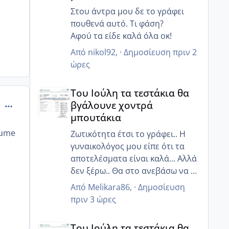
Στου άντρα μου δε το γράφει
πουθενά αυτό. Τι φάση?
Αφού τα είδε καλά όλα οκ!
Από
nikol92
, ·
Δημοσίευση
πριν 2
ώρες
Του Ιούλη τα τεστάκια θα βγάλουνε χοντρά μπουτά
Του Ιούλη τα τεστάκια θα
βγάλουνε χοντρά
comment_500000
μπουτάκια
oume
Ζωτικότητα έτσι το γράφει.. Η
γυναικολόγος μου είπε ότι τα
αποτελέσματα είναι καλά... Αλλά
δεν ξέρω.. Θα στο ανεβάσω να το
δεις κ εσύ
Από
Melikara86
, ·
Δημοσίευση
πριν 3 ώρες
Του Ιούλη τα τεστάκια θα βγάλουνε χοντρά μπουτά
Του Ιούλη τα τεστάκια θα