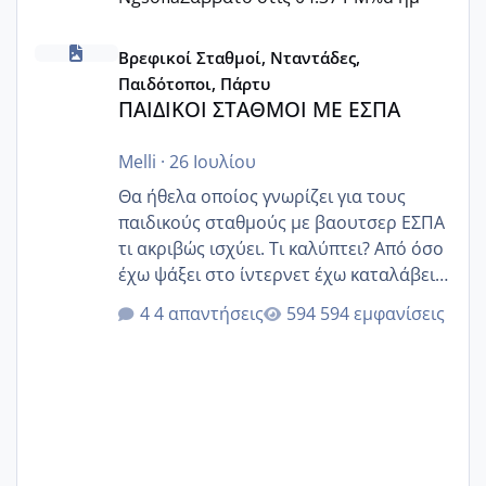
ΠΑΙΔΙΚΟΙ ΣΤΑΘΜΟΙ ΜΕ ΕΣΠΑ
Βρεφικοί Σταθμοί, Νταντάδες,
Παιδότοποι, Πάρτυ
ΠΑΙΔΙΚΟΙ ΣΤΑΘΜΟΙ ΜΕ ΕΣΠΑ
Melli
·
26 Ιουλίου
Θα ήθελα οποίος γνωρίζει για τους
παιδικούς σταθμούς με βαουτσερ ΕΣΠΑ
τι ακριβώς ισχύει. Τι καλύπτει? Από όσο
έχω ψάξει στο ίντερνετ έχω καταλάβει
ότι το βαουτσερ καλύπτει όλα τα
4 απαντήσεις
594 εμφανίσεις
δίδακτρα και τα τροφεια του ιδιωτικού
παιδικού σταθμού για όποιον το έχει
πάρει. Οι παιδικοί σταθμοί έχουν
υπογράψει σύμβαση με την ΕΕΤΑΑ ότι
δέχονται παιδιά με βαουτσερ και ότι
αυτό τα καλύπτει όλα εκτός από έξτρα
όπως σχολικό λεωφορείο κτλ. Είναι