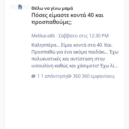
Πόσες είμαστε κοντά 40 και προσπαθούμε;;
Θέλω να γίνω μαμά
Πόσες είμαστε κοντά 40 και
προσπαθούμε;;
Melikara86
·
Σάββατο στις 12:30 PM
Καλησπέρα... Είμαι κοντά στα 40. Και.
Προσπαθώ για ένα ακόμα παιδάκι... Έχω
πολυκυστικές και αντίσταση στην
ινσουλίνη καθώς και χάσιμοτο! Έχω λίγα
κιλά παραπάνω και όσο κ αν προσπαθώ
1 απάντηση
360 εμφανίσεις
δεν χάνω εύκολα! Προσπαθώ για ακόμη
ένα παιδί εδώ και 1,5 χρόνο! Θέλετε να
γράψετε όσες κοπέλες είστε σε
παρόμοια φάση;; Αυτή την στιγμή έχω
δύο χαμένους κύκλους δεν έχω έρθει
περίοδο αυτό τον μήνα περίμενα 20 δεν
ήρθα απλά είδα λίγα ροζ έκανα υπέρηχο
την επομενη μέρα και το ενδομήτριό