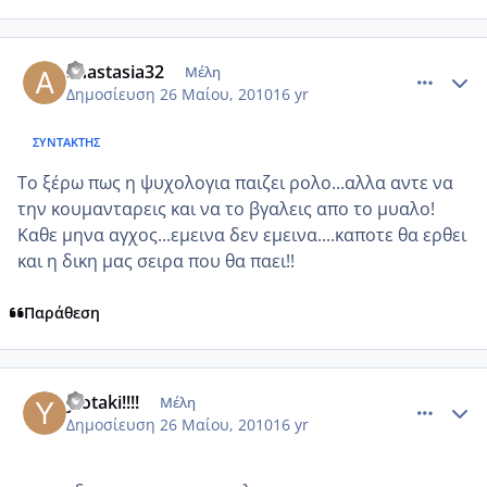
comment_500211
Author stats
anastasia32
Μέλη
Δημοσίευση
26 Μαίου, 2010
16 yr
ΣΥΝΤΆΚΤΗΣ
Το ξέρω πως η ψυχολογια παιζει ρολο...αλλα αντε να
την κουμανταρεις και να το βγαλεις απο το μυαλο!
Καθε μηνα αγχος...εμεινα δεν εμεινα....καποτε θα ερθει
και η δικη μας σειρα που θα παει!!
Παράθεση
comment_500220
Author stats
yiotaki!!!!
Μέλη
Δημοσίευση
26 Μαίου, 2010
16 yr