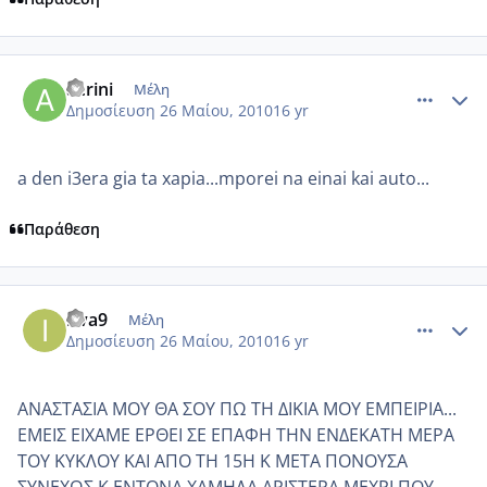
comment_499967
Author stats
aerini
Μέλη
Δημοσίευση
26 Μαίου, 2010
16 yr
a den i3era gia ta xapia...mporei na einai kai auto...
Παράθεση
comment_499968
Author stats
irva9
Μέλη
Δημοσίευση
26 Μαίου, 2010
16 yr
ΑΝΑΣΤΑΣΙΑ ΜΟΥ ΘΑ ΣΟΥ ΠΩ ΤΗ ΔΙΚΙΑ ΜΟΥ ΕΜΠΕΙΡΙΑ...
ΕΜΕΙΣ ΕΙΧΑΜΕ ΕΡΘΕΙ ΣΕ ΕΠΑΦΗ ΤΗΝ ΕΝΔΕΚΑΤΗ ΜΕΡΑ
ΤΟΥ ΚΥΚΛΟΥ ΚΑΙ ΑΠΟ ΤΗ 15Η Κ ΜΕΤΑ ΠΟΝΟΥΣΑ
ΣΥΝΕΧΩΣ Κ ΕΝΤΟΝΑ ΧΑΜΗΛΑ ΑΡΙΣΤΕΡΑ.ΜΕΧΡΙ ΠΟΥ