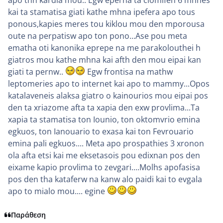
kai ta stamatisa giati kathe mhna ipefera apo tous
ponous,kapies meres tou kiklou mou den mporousa
oute na perpatisw apo ton pono...Ase pou meta
ematha oti kanonika eprepe na me parakolouthei h
giatros mou kathe mhna kai afth den mou eipai kan
giati ta pernw..
Egw frontisa na mathw
leptomeries apo to internet kai apo to mammy...Opos
katalaveneis alaksa giatro o kainourios mou eipai pos
den ta xriazome afta ta xapia den exw provlima...Ta
xapia ta stamatisa ton Iounio, ton oktomvrio emina
egkuos, ton Ianouario to exasa kai ton Fevrouario
emina pali egkuos.... Meta apo prospathies 3 xronon
ola afta etsi kai me eksetasois pou edixnan pos den
eixame kapio provlima to zevgari....Molhs apofasisa
pos den tha kataferw na kanw alo paidi kai to evgala
apo to mialo mou.... egine
Παράθεση