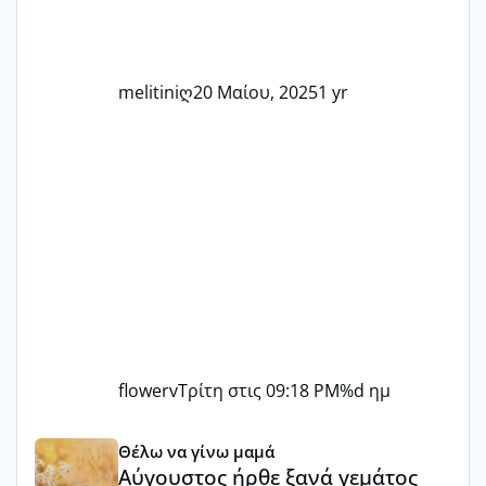
τις μικρές και μεγάλες νίκες. Είτε είστε
στο στάδιο της προετοιμασίας, είτε
ετοιμάζεστε
melitiniღ
20 Μαίου, 2025
1 yr
flowerv
Τρίτη στις 09:18 PM
%d ημ
Αύγουστος ήρθε ξανά γεμάτος γέλια και ανεμελιά μακάρι 
Θέλω να γίνω μαμά
Αύγουστος ήρθε ξανά γεμάτος