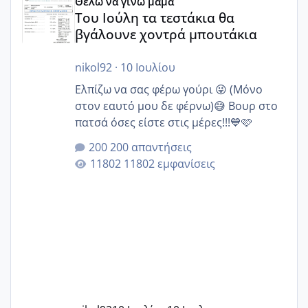
Θέλω να γίνω μαμά
Του Ιούλη τα τεστάκια θα
βγάλουνε χοντρά μπουτάκια
nikol92
·
10 Ιουλίου
Ελπίζω να σας φέρω γούρι 😜 (Μόνο
στον εαυτό μου δε φέρνω)😅 Βουρ στο
πατσά όσες είστε στις μέρες!!!💙🩷
200 απαντήσεις
11802 εμφανίσεις