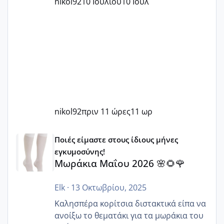
nikol92
10 Ιουλίου
10 Ιουλ
nikol92
πριν 11 ώρες
11 ωρ
Μωράκια Μαΐου 2026 🌸🌻🌹
Ποιές είμαστε στους ίδιους μήνες
εγκυμοσύνης!
Μωράκια Μαΐου 2026 🌸🌻🌹
Elk
·
13 Οκτωβρίου, 2025
Καλησπέρα κορίτσια διστακτικά είπα να
ανοίξω το θεματάκι για τα μωράκια του