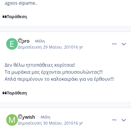
agxos eipame..
Παράθεση
comment_503149
Author stats
elpro
Μέλη
Δημοσίευση
29 Μαίου, 2010
16 yr
Δεν θέλω ηττοπάθειες κορίτσια!
Τα μωράκια μας έρχονται μπουσουλώντας!!!
Απλά περιμένουν το καλοκαιράκι για να έρθουν!!!
Παράθεση
comment_503345
Author stats
mywish
Μέλη
Δημοσίευση
30 Μαίου, 2010
16 yr