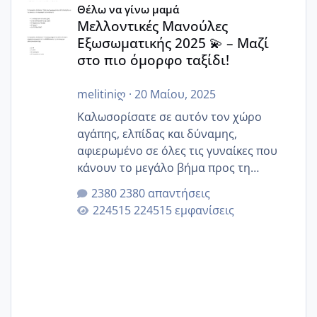
Θέλω να γίνω μαμά
Μελλοντικές Μανούλες
Εξωσωματικής 2025 💫 – Μαζί
στο πιο όμορφο ταξίδι!
melitiniღ
·
20 Μαίου, 2025
Καλωσορίσατε σε αυτόν τον χώρο
αγάπης, ελπίδας και δύναμης,
αφιερωμένο σε όλες τις γυναίκες που
κάνουν το μεγάλο βήμα προς τη
μητρότητα μέσω εξωσωματικής το 2025.
2380 απαντήσεις
Εδώ θα μοιραστούμε αγωνίες, χαρές,
224515 εμφανίσεις
εμπειρίες και κάθε μικρή ή μεγάλη
στιγμή αυτού του ξεχωριστού ταξιδιού.
Καμία δεν είναι μόνη – όλες μαζί
μπορούμε να στηρίξουμε η μία την
άλλη, να δώσουμε κουράγιο στις
δύσκολες στιγμές και να γιορτάσουμε