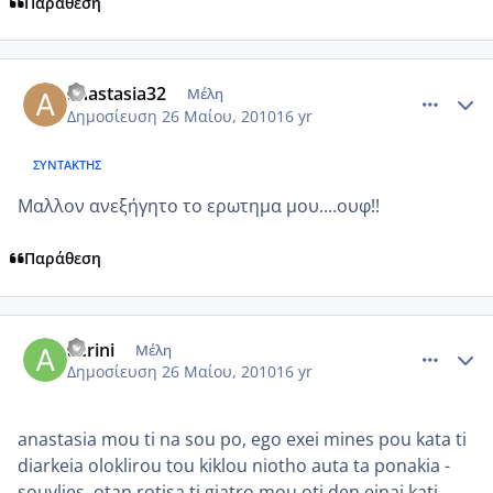
Παράθεση
comment_499954
Author stats
anastasia32
Μέλη
Δημοσίευση
26 Μαίου, 2010
16 yr
ΣΥΝΤΆΚΤΗΣ
Μαλλον ανεξήγητο το ερωτημα μου....ουφ!!
Παράθεση
comment_499962
Author stats
aerini
Μέλη
Δημοσίευση
26 Μαίου, 2010
16 yr
anastasia mou ti na sou po, ego exei mines pou kata ti
diarkeia oloklirou tou kiklou niotho auta ta ponakia -
souvlies, otan rotisa ti giatro mou oti den einai kati