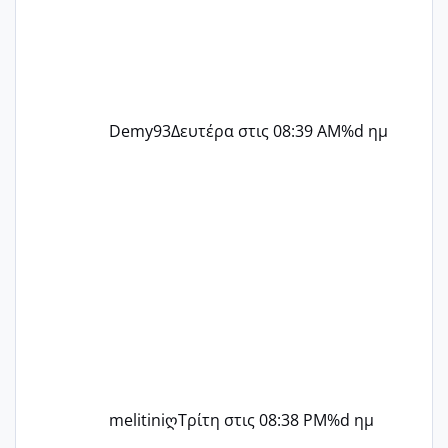
Demy93
Δευτέρα στις 08:39 AM
%d ημ
melitiniღ
Τρίτη στις 08:38 PM
%d ημ