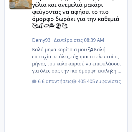
γέλια και ανεμελιά μακάρι
φεύγοντας να αφήσει το πιο
όμορφο δωράκι για την καθεμιά
🥰🍒🍉🏝️🏖️🥰
Demy93
·
Δευτέρα στις 08:39 AM
Καλό.μηνα κορίτσια μου 🥰 Καλή
επιτυχία σε όλες,εύχομαι ο τελευταίος
μήνας του καλοκαιριού να επιφυλάσσει
για όλες σας την πιο όμορφη έκπληξη 🧿
@Elk @Melikara86 @Παρασκευαιδου
6 απαντήσεις
405 εμφανίσεις
@Zenia z @melitiniღ @Christi.D.
@flowerv @Riaa @Ngsofia