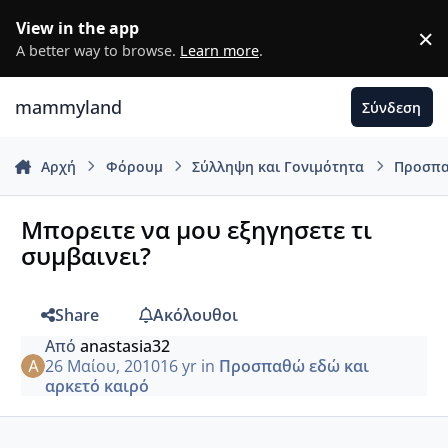
Μετάβαση σε περιεχόμενο
View in the app
×
D
A better way to browse.
Learn more
.
mammyland
Σύνδεση
Αρχή
Φόρουμ
Σύλληψη και Γονιμότητα
Προσπα
Μπορειτε να μου εξηγησετε τι
συμβαινει?
Share
Ακόλουθοι
Από
anastasia32
26 Μαίου, 2010
16 yr
in
Προσπαθώ εδώ και
αρκετό καιρό