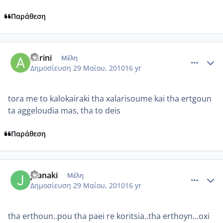
Παράθεση
comment_503114
Author stats
aerini
Μέλη
Δημοσίευση
29 Μαίου, 2010
16 yr
tora me to kalokairaki tha xalarisoume kai tha ertgoun
ta aggeloudia mas, tha to deis
Παράθεση
comment_503141
Author stats
joanaki
Μέλη
Δημοσίευση
29 Μαίου, 2010
16 yr
tha erthoun..pou tha paei re koritsia..tha erthoyn...oxi