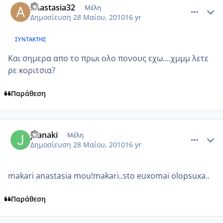
anastasia32
Μέλη
Δημοσίευση
28 Μαίου, 2010
16 yr
ΣΥΝΤΆΚΤΗΣ
Και σημερα απο το πρωι ολο πονους εχω....χμμμ λετε
ρε κοριτσια?
Παράθεση
comment_501945
Author stats
joanaki
Μέλη
Δημοσίευση
28 Μαίου, 2010
16 yr
makari anastasia mou!makari..sto euxomai olopsuxa..
Παράθεση