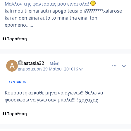
Μαλλον της φαντασιας μου ειναι ολα!
kali mou ti einai auti i apogoiteusi oli?????????xalarose
kai an den einai auto to mina tha einai ton
epomeno......
Παράθεση
comment_503103
Author stats
anastasia32
Μέλη
Δημοσίευση
29 Μαίου, 2010
16 yr
ΣΥΝΤΆΚΤΗΣ
Κουραστηκα καθε μηνα να αγωνιω!!!Θελω να
φουσκωσω να γινω σαν μπαλα!!!!! χαχαχαχ
Παράθεση