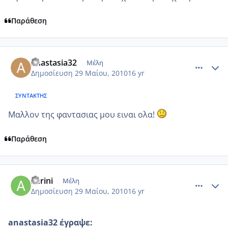
Παράθεση
comment_503092
Author stats
anastasia32
Μέλη
Δημοσίευση
29 Μαίου, 2010
16 yr
ΣΥΝΤΆΚΤΗΣ
Μαλλον της φαντασιας μου ειναι ολα!
Παράθεση
comment_503100
Author stats
aerini
Μέλη
Δημοσίευση
29 Μαίου, 2010
16 yr
anastasia32 έγραψε: