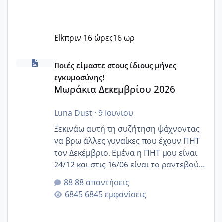
Elk
πριν 16 ώρες
16 ωρ
Μωράκια Δεκεμβρίου 2026
Ποιές είμαστε στους ίδιους μήνες
εγκυμοσύνης!
Μωράκια Δεκεμβρίου 2026
Luna Dust
·
9 Ιουνίου
Ξεκινάω αυτή τη συζήτηση ψάχνοντας
να βρω άλλες γυναίκες που έχουν ΠΗΤ
τον Δεκέμβριο. Εμένα η ΠΗΤ μου είναι
24/12 και στις 16/06 είναι το ραντεβού
της αυχενικής διαφάνειας. Έχω αρκετό
88 απαντήσεις
άγχος και οι μέρες δεν φαίνεται να
6845 εμφανίσεις
περνάνε με τίποτα.