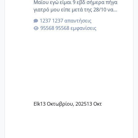
Μαΐου εγώ είμαι 9 εβδ σήμερα πήγα
γιατρό μου είπε μετά της 28/10 να
κλείσω ραντεβού για την αυχενική είναι
1237 απαντήσεις
καμιά άλλη κοπέλα να γεννάει Μάιο ;;
95568 εμφανίσεις
Elk
13 Οκτωβρίου, 2025
13 Οκτ