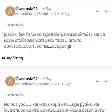
comment_502364
Author stats
anastasia32
Μέλη
Δημοσίευση
28 Μαίου, 2010
16 yr
ΣΥΝΤΆΚΤΗΣ
joanaki δεν θελω να εχω παλι ψευτικες ελπιδες και να
κανω υποθεσεις γιατι μετα πεφτω απο τα
συννεφα...ουφ τι να πω....αναμονη!!
Παράθεση
comment_502404
Author stats
anastasia32
Μέλη
Δημοσίευση
28 Μαίου, 2010
16 yr
ΣΥΝΤΆΚΤΗΣ
Να σας γραψω και κατι ακομα νεο....εχω βγαλει και
λιγα σπυρακια στα μουτρα...εχουν καμια σχεση αυτα?