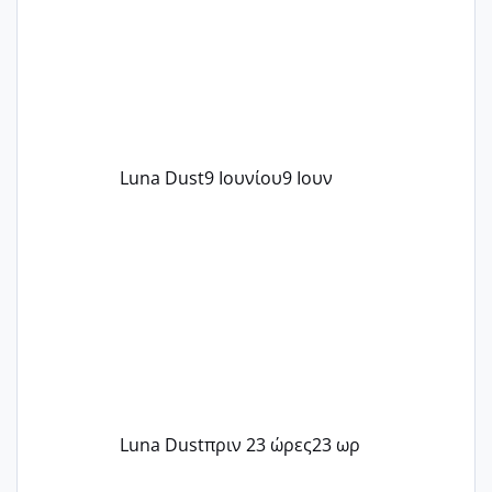
Luna Dust
9 Ιουνίου
9 Ιουν
Luna Dust
πριν 23 ώρες
23 ωρ
Μελλοντικές Μανούλες Εξωσωματικής 2025 💫 – Μαζί στο