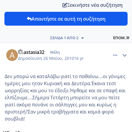
Ξεκινήστε νέα συζήτηση
Απαντήστε σε αυτή τη συζήτηση
L
ΣΕΛΊΔΑ 1 ΑΠΌ 2
ΕΠΌΜ.
comment_13658
Author stats
anastasia32
Μέλη
Δημοσίευση
26 Μαίου, 2010
16 yr
Δεν μπορώ να καταλάβω γιατί το παθαίνω....οι γόνιμες
ημέρες μου ηταν Κυριακή και Δευτέρα.Έκανα τεστ
ωορρηξίας και μου το έδειξε.Ήρθαμε και σε επαφή και
ελπίζουμε....Σήμερα Τετάρτη μπορείτε να μου πείτε
γιατί ακόμα πονάνε οι σάλπιγγες μου και κυρίως η
αριστερή?Σαν μικρά τραβήγματα και καμιά φορά
σουβλιά!