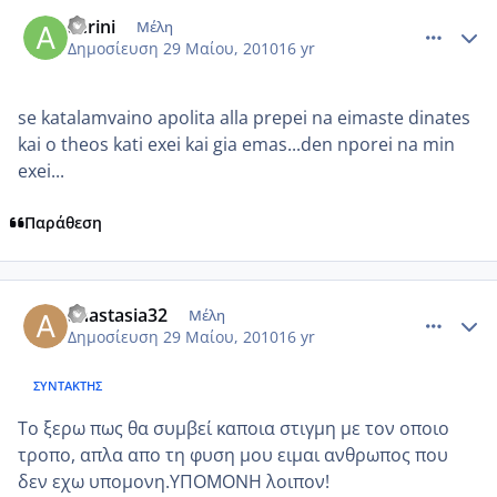
comment_503105
Author stats
aerini
Μέλη
Δημοσίευση
29 Μαίου, 2010
16 yr
se katalamvaino apolita alla prepei na eimaste dinates
kai o theos kati exei kai gia emas...den nporei na min
exei...
Παράθεση
comment_503111
Author stats
anastasia32
Μέλη
Δημοσίευση
29 Μαίου, 2010
16 yr
ΣΥΝΤΆΚΤΗΣ
Το ξερω πως θα συμβεί καποια στιγμη με τον οποιο
τροπο, απλα απο τη φυση μου ειμαι ανθρωπος που
δεν εχω υπομονη.ΥΠΟΜΟΝΗ λοιπον!