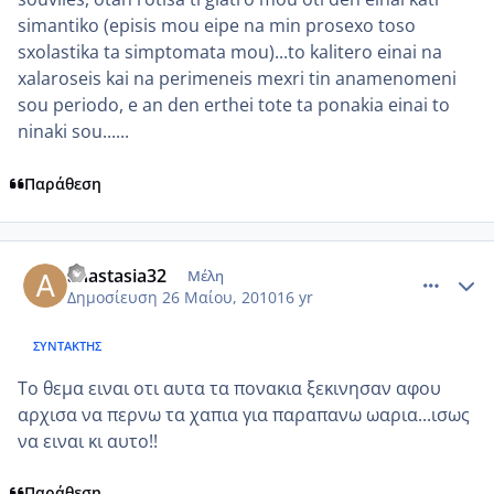
simantiko (episis mou eipe na min prosexo toso
sxolastika ta simptomata mou)...to kalitero einai na
xalaroseis kai na perimeneis mexri tin anamenomeni
sou periodo, e an den erthei tote ta ponakia einai to
ninaki sou......
Παράθεση
comment_499965
Author stats
anastasia32
Μέλη
Δημοσίευση
26 Μαίου, 2010
16 yr
ΣΥΝΤΆΚΤΗΣ
Το θεμα ειναι οτι αυτα τα πονακια ξεκινησαν αφου
αρχισα να περνω τα χαπια για παραπανω ωαρια...ισως
να ειναι κι αυτο!!
Παράθεση