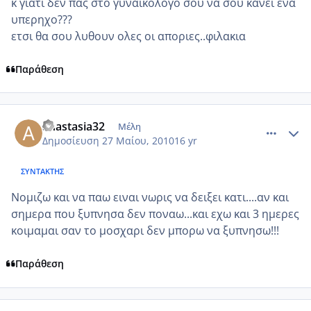
κ γιατι δεν πας στο γυναικολογο σου να σου κανει ενα
υπερηχο???
ετσι θα σου λυθουν ολες οι αποριες..φιλακια
Παράθεση
comment_500616
Author stats
anastasia32
Μέλη
Δημοσίευση
27 Μαίου, 2010
16 yr
ΣΥΝΤΆΚΤΗΣ
Νομιζω και να παω ειναι νωρις να δειξει κατι....αν και
σημερα που ξυπνησα δεν ποναω...και εχω και 3 ημερες
κοιμαμαι σαν το μοσχαρι δεν μπορω να ξυπνησω!!!
Παράθεση
comment_501870
Author stats