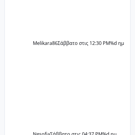
ήταν 11,1 χιλιοστά πολύ κα
Melikara86
Σάββατο στις 12:30 PM
%d ημ
Ngsofia
Σάββατο στις 04:37 PM
%d ημ