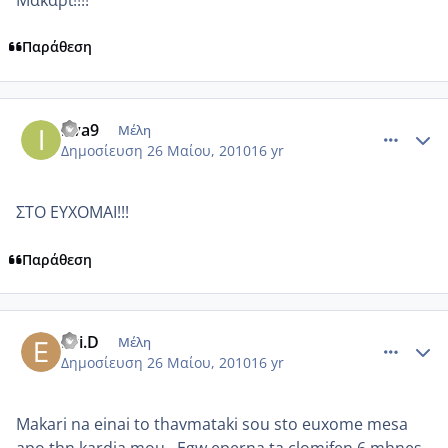
Παράθεση
comment_500008
Author stats
irva9
Μέλη
Δημοσίευση
26 Μαίου, 2010
16 yr
ΣΤΟ ΕΥΧΟΜΑΙ!!!
Παράθεση
comment_500019
Author stats
Evi.D
Μέλη
Δημοσίευση
26 Μαίου, 2010
16 yr
Makari na einai to thavmataki sou sto euxome mesa
apo thn kardia mou.. Egw eperna ta clomifen 6 mhnes