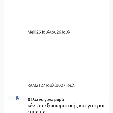
υπογράψει σύμβαση με την ΕΕΤΑΑ ότι
δέχονται παιδιά με βαουτσερ και ότι
αυτό τα καλύπτει όλα εκτός από έξτρα
όπως σχολικό λεωφορείο κτλ. Είναι
παράνομο να χρεώνουν κάτι επιπλέον.
Melli
26 Ιουλίου
26 Ιουλ
Εγώ πήγα σε έναν ιδιωτικό παιδικό στ
RAM21
27 Ιουλίου
27 Ιουλ
κέντρα εξωσωματικής και γιατροί εμπερίες
Θέλω να γίνω μαμά
κέντρα εξωσωματικής και γιατροί
εμπερίες