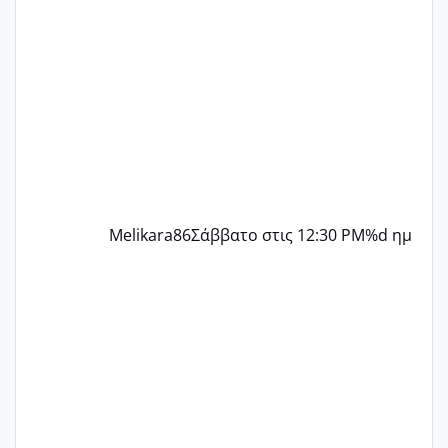
δύο χαμένους κύκλους δεν έχω έρθει
περίοδο αυτό τον μήνα περίμενα 20 δεν
ήρθα απλά είδα λίγα ροζ έκανα υπέρηχο
την επομενη μέρα και το ενδομήτριό
ήταν 11,1 χιλιοστά πολύ κα
Melikara86
Σάββατο στις 12:30 PM
%d ημ