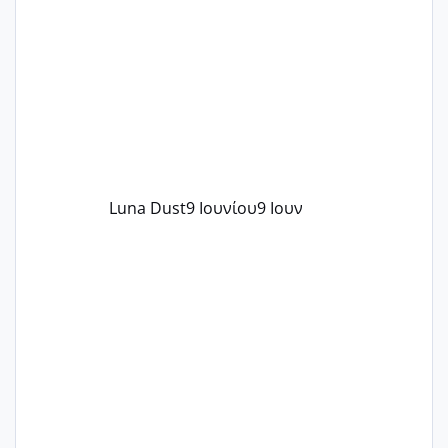
περνάνε με τίποτα.
Luna Dust
9 Ιουνίου
9 Ιουν