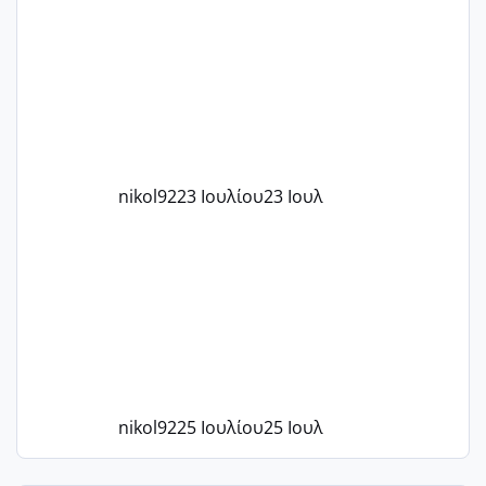
μήνες ήδη και αρχίζω να αγχώνομαι με
το 1,18... Είμαι 33.. Κάποια που να έμεινε
με χαμηλή άμη???
nikol92
23 Ιουλίου
23 Ιουλ
nikol92
25 Ιουλίου
25 Ιουλ