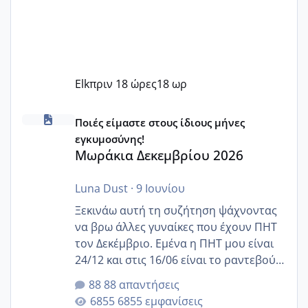
Elk
πριν 18 ώρες
18 ωρ
Μωράκια Δεκεμβρίου 2026
Ποιές είμαστε στους ίδιους μήνες
εγκυμοσύνης!
Μωράκια Δεκεμβρίου 2026
Luna Dust
·
9 Ιουνίου
Ξεκινάω αυτή τη συζήτηση ψάχνοντας
να βρω άλλες γυναίκες που έχουν ΠΗΤ
τον Δεκέμβριο. Εμένα η ΠΗΤ μου είναι
24/12 και στις 16/06 είναι το ραντεβού
της αυχενικής διαφάνειας. Έχω αρκετό
88 απαντήσεις
άγχος και οι μέρες δεν φαίνεται να
6855 εμφανίσεις