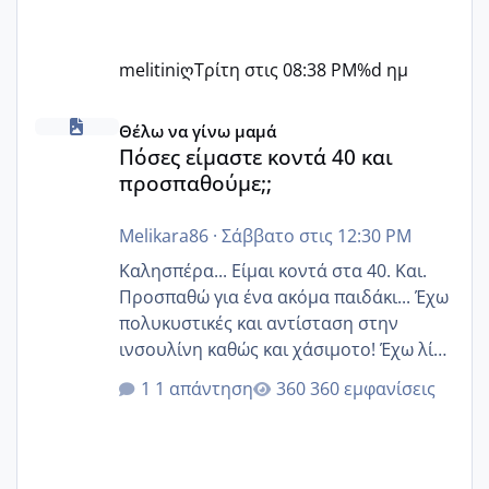
melitiniღ
Τρίτη στις 08:38 PM
%d ημ
Πόσες είμαστε κοντά 40 και προσπαθούμε;;
Θέλω να γίνω μαμά
Πόσες είμαστε κοντά 40 και
προσπαθούμε;;
Melikara86
·
Σάββατο στις 12:30 PM
Καλησπέρα... Είμαι κοντά στα 40. Και.
Προσπαθώ για ένα ακόμα παιδάκι... Έχω
πολυκυστικές και αντίσταση στην
ινσουλίνη καθώς και χάσιμοτο! Έχω λίγα
κιλά παραπάνω και όσο κ αν προσπαθώ
1 απάντηση
360 εμφανίσεις
δεν χάνω εύκολα! Προσπαθώ για ακόμη
ένα παιδί εδώ και 1,5 χρόνο! Θέλετε να
γράψετε όσες κοπέλες είστε σε
παρόμοια φάση;; Αυτή την στιγμή έχω