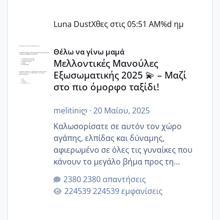
Luna Dust
Χθες στις 05:51 AM
%d ημ
Μελλοντικές Μανούλες Εξωσωματικής 2025 💫 – Μαζί στο
Θέλω να γίνω μαμά
Μελλοντικές Μανούλες
Εξωσωματικής 2025 💫 – Μαζί
στο πιο όμορφο ταξίδι!
melitiniღ
·
20 Μαίου, 2025
Καλωσορίσατε σε αυτόν τον χώρο
αγάπης, ελπίδας και δύναμης,
αφιερωμένο σε όλες τις γυναίκες που
κάνουν το μεγάλο βήμα προς τη
μητρότητα μέσω εξωσωματικής το 2025.
2380 απαντήσεις
Εδώ θα μοιραστούμε αγωνίες, χαρές,
224539 εμφανίσεις
εμπειρίες και κάθε μικρή ή μεγάλη
στιγμή αυτού του ξεχωριστού ταξιδιού.