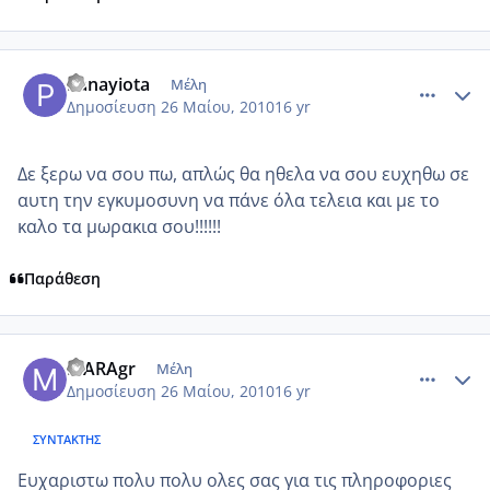
comment_499373
Author stats
Panayiota
Μέλη
Δημοσίευση
26 Μαίου, 2010
16 yr
Δε ξερω να σου πω, απλώς θα ηθελα να σου ευχηθω σε
αυτη την εγκυμοσυνη να πάνε όλα τελεια και με το
καλο τα μωρακια σου!!!!!!
Παράθεση
comment_499443
Author stats
MARAgr
Μέλη
Δημοσίευση
26 Μαίου, 2010
16 yr
ΣΥΝΤΆΚΤΗΣ
Ευχαριστω πολυ πολυ ολες σας για τις πληροφοριες