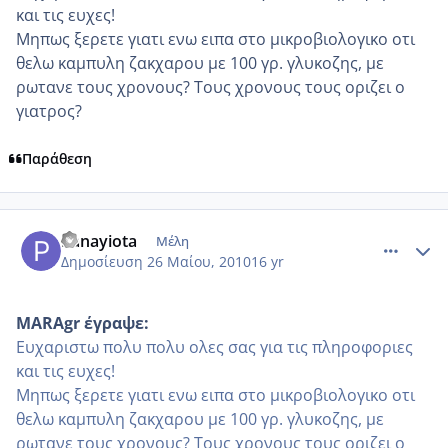
και τις ευχες!
Μηπως ξερετε γιατι ενω ειπα στο μικροβιολογικο οτι
θελω καμπυλη ζακχαρου με 100 γρ. γλυκοζης, με
ρωτανε τους χρονους? Τους χρονους τους οριζει ο
γιατρος?
Παράθεση
comment_499452
Author stats
Panayiota
Μέλη
Δημοσίευση
26 Μαίου, 2010
16 yr
MARAgr έγραψε:
Ευχαριστω πολυ πολυ ολες σας για τις πληροφοριες
και τις ευχες!
Μηπως ξερετε γιατι ενω ειπα στο μικροβιολογικο οτι
θελω καμπυλη ζακχαρου με 100 γρ. γλυκοζης, με
ρωτανε τους χρονους? Τους χρονους τους οριζει ο