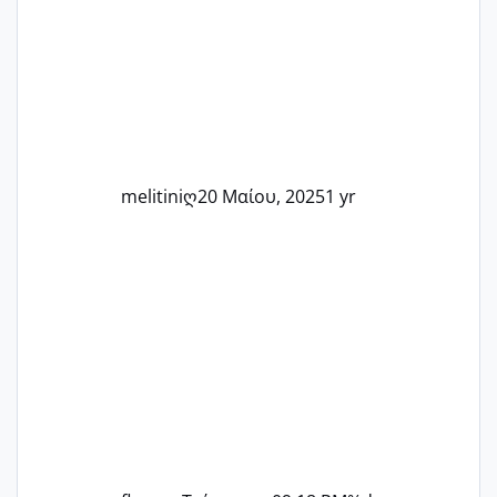
Καμία δεν είναι μόνη – όλες μαζί
μπορούμε να στηρίξουμε η μία την
άλλη, να δώσουμε κουράγιο στις
δύσκολες στιγμές και να γιορτάσουμε
τις μικρές και μεγάλες νίκες. Είτε είστε
στο στάδιο της προετοιμασίας, είτε
ετοιμάζεστε
melitiniღ
20 Μαίου, 2025
1 yr