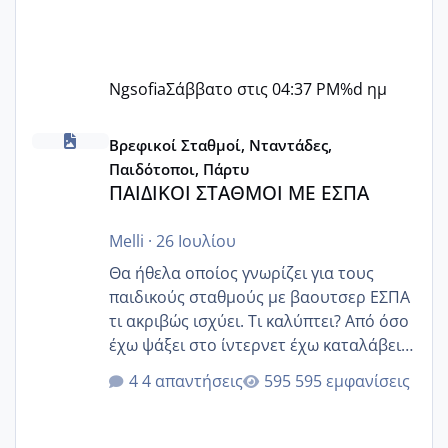
Ngsofia
Σάββατο στις 04:37 PM
%d ημ
ΠΑΙΔΙΚΟΙ ΣΤΑΘΜΟΙ ΜΕ ΕΣΠΑ
Βρεφικοί Σταθμοί, Νταντάδες,
Παιδότοποι, Πάρτυ
ΠΑΙΔΙΚΟΙ ΣΤΑΘΜΟΙ ΜΕ ΕΣΠΑ
Melli
·
26 Ιουλίου
Θα ήθελα οποίος γνωρίζει για τους
παιδικούς σταθμούς με βαουτσερ ΕΣΠΑ
τι ακριβώς ισχύει. Τι καλύπτει? Από όσο
έχω ψάξει στο ίντερνετ έχω καταλάβει
ότι το βαουτσερ καλύπτει όλα τα
4 απαντήσεις
595 εμφανίσεις
δίδακτρα και τα τροφεια του ιδιωτικού
παιδικού σταθμού για όποιον το έχει
πάρει. Οι παιδικοί σταθμοί έχουν