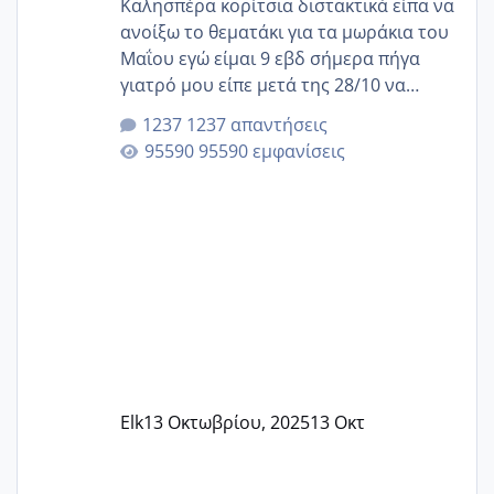
Καλησπέρα κορίτσια διστακτικά είπα να
ανοίξω το θεματάκι για τα μωράκια του
Μαΐου εγώ είμαι 9 εβδ σήμερα πήγα
γιατρό μου είπε μετά της 28/10 να
κλείσω ραντεβού για την αυχενική είναι
1237 απαντήσεις
καμιά άλλη κοπέλα να γεννάει Μάιο ;;
95590 εμφανίσεις
Elk
13 Οκτωβρίου, 2025
13 Οκτ