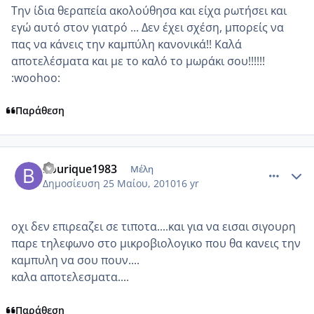
Την ίδια θεραπεία ακολούθησα και είχα ρωτήσει και
εγώ αυτό στον γιατρό ... Δεν έχει σχέση, μπορείς να
πας να κάνεις την καμπύλη κανονικά!! Καλά
αποτελέσματα και με το καλό το μωράκι σου!!!!!!
:woohoo:
Παράθεση
comment_499228
Author stats
bourique1983
Μέλη
Δημοσίευση
25 Μαίου, 2010
16 yr
οχι δεν επιρεαζει σε τιποτα....και για να εισαι σιγουρη
παρε τηλεφωνο στο μικροβιολογικο που θα κανεις την
καμπυλη να σου πουν....
καλα αποτελεσματα....
Παράθεση