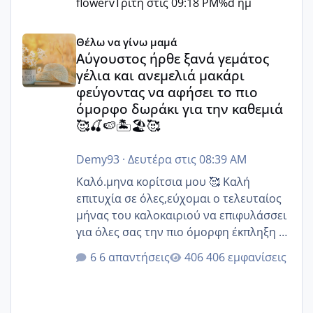
flowerv
Τρίτη στις 09:18 PM
%d ημ
Αύγουστος ήρθε ξανά γεμάτος γέλια και ανεμελιά μακάρι 
Θέλω να γίνω μαμά
Αύγουστος ήρθε ξανά γεμάτος
γέλια και ανεμελιά μακάρι
φεύγοντας να αφήσει το πιο
όμορφο δωράκι για την καθεμιά
🥰🍒🍉🏝️🏖️🥰
Demy93
·
Δευτέρα στις 08:39 AM
Καλό.μηνα κορίτσια μου 🥰 Καλή
επιτυχία σε όλες,εύχομαι ο τελευταίος
μήνας του καλοκαιριού να επιφυλάσσει
για όλες σας την πιο όμορφη έκπληξη 🧿
@Elk @Melikara86 @Παρασκευαιδου
6 απαντήσεις
406 εμφανίσεις
@Zenia z @melitiniღ @Christi.D.
@flowerv @Riaa @Ngsofia