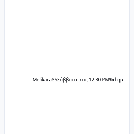
παρόμοια φάση;; Αυτή την στιγμή έχω
δύο χαμένους κύκλους δεν έχω έρθει
περίοδο αυτό τον μήνα περίμενα 20 δεν
ήρθα απλά είδα λίγα ροζ έκανα υπέρηχο
την επομενη μέρα και το ενδομήτριό
ήταν 11,1 χιλιοστά πολύ κα
Melikara86
Σάββατο στις 12:30 PM
%d ημ