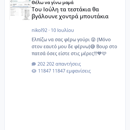
Θέλω να γίνω μαμά
Του Ιούλη τα τεστάκια θα
βγάλουνε χοντρά μπουτάκια
nikol92
·
10 Ιουλίου
Ελπίζω να σας φέρω γούρι 😜 (Μόνο
στον εαυτό μου δε φέρνω)😅 Βουρ στο
πατσά όσες είστε στις μέρες!!!💙🩷
202 απαντήσεις
11847 εμφανίσεις