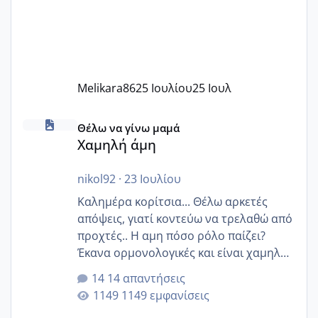
Melikara86
25 Ιουλίου
25 Ιουλ
Χαμηλή άμη
Θέλω να γίνω μαμά
Χαμηλή άμη
nikol92
·
23 Ιουλίου
Καλημέρα κορίτσια... Θέλω αρκετές
απόψεις, γιατί κοντεύω να τρελαθώ από
προχτές.. Η αμη πόσο ρόλο παίζει?
Έκανα ορμονολογικές και είναι χαμηλή
για την ηλικία μου.. Είχα ήδη μια
14 απαντήσεις
εγκυμοσύνη, που έπρεπε να τερματιστεί
1149 εμφανίσεις
στην 27η εβδομάδα και προσπαθώ 7