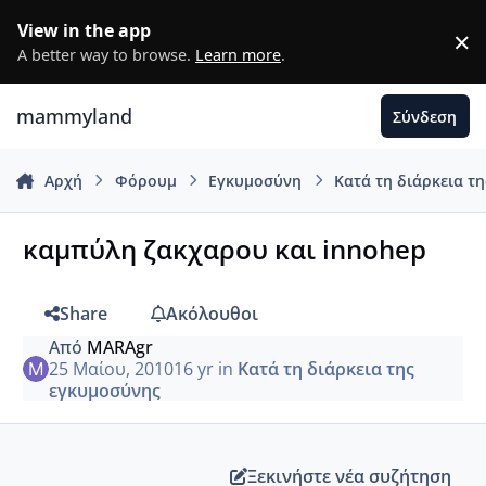
Μετάβαση σε περιεχόμενο
View in the app
×
D
A better way to browse.
Learn more
.
mammyland
Σύνδεση
Αρχή
Φόρουμ
Εγκυμοσύνη
Κατά τη διάρκεια τ
καμπύλη ζακχαρου και innohep
Share
Ακόλουθοι
Από
MARAgr
25 Μαίου, 2010
16 yr
in
Κατά τη διάρκεια της
εγκυμοσύνης
Ξεκινήστε νέα συζήτηση