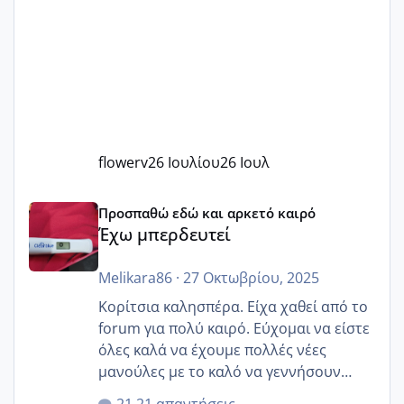
flowerv
26 Ιουλίου
26 Ιουλ
Έχω μπερδευτεί
Προσπαθώ εδώ και αρκετό καιρό
Έχω μπερδευτεί
Melikara86
·
27 Οκτωβρίου, 2025
Κορίτσια καλησπέρα. Είχα χαθεί από το
forum για πολύ καιρό. Εύχομαι να είστε
όλες καλά να έχουμε πολλές νέες
μανούλες με το καλό να γεννήσουν
αυτές που ήδη περιμένουν. Να πάρουν