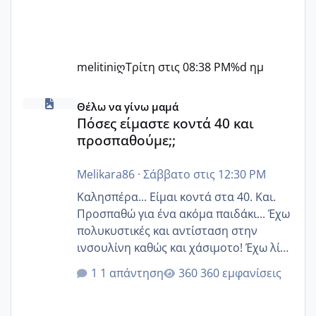
melitiniღ
Τρίτη στις 08:38 PM
%d ημ
Πόσες είμαστε κοντά 40 και προσπαθούμε;;
Θέλω να γίνω μαμά
Πόσες είμαστε κοντά 40 και
προσπαθούμε;;
Melikara86
·
Σάββατο στις 12:30 PM
Καλησπέρα... Είμαι κοντά στα 40. Και.
Προσπαθώ για ένα ακόμα παιδάκι... Έχω
πολυκυστικές και αντίσταση στην
ινσουλίνη καθώς και χάσιμοτο! Έχω λίγα
κιλά παραπάνω και όσο κ αν προσπαθώ
1 απάντηση
360 εμφανίσεις
δεν χάνω εύκολα! Προσπαθώ για ακόμη
ένα παιδί εδώ και 1,5 χρόνο! Θέλετε να
γράψετε όσες κοπέλες είστε σε