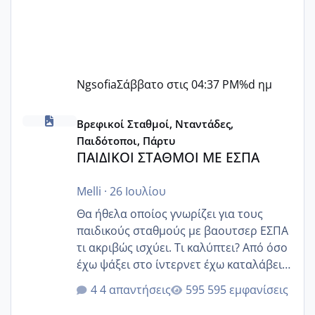
Ngsofia
Σάββατο στις 04:37 PM
%d ημ
ΠΑΙΔΙΚΟΙ ΣΤΑΘΜΟΙ ΜΕ ΕΣΠΑ
Βρεφικοί Σταθμοί, Νταντάδες,
Παιδότοποι, Πάρτυ
ΠΑΙΔΙΚΟΙ ΣΤΑΘΜΟΙ ΜΕ ΕΣΠΑ
Melli
·
26 Ιουλίου
Θα ήθελα οποίος γνωρίζει για τους
παιδικούς σταθμούς με βαουτσερ ΕΣΠΑ
τι ακριβώς ισχύει. Τι καλύπτει? Από όσο
έχω ψάξει στο ίντερνετ έχω καταλάβει
ότι το βαουτσερ καλύπτει όλα τα
4 απαντήσεις
595 εμφανίσεις
δίδακτρα και τα τροφεια του ιδιωτικού
παιδικού σταθμού για όποιον το έχει