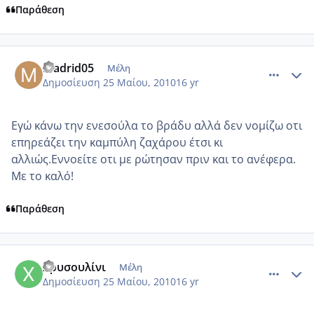
Παράθεση
comment_499223
Author stats
madrid05
Μέλη
Δημοσίευση
25 Μαίου, 2010
16 yr
Εγώ κάνω την ενεσούλα το βράδυ αλλά δεν νομίζω οτι
επηρεάζει την καμπύλη ζαχάρου έτσι κι
αλλιώς.Εννοείτε οτι με ρώτησαν πριν και το ανέφερα.
Με το καλό!
Παράθεση
comment_499227
Author stats
Χρυσουλίνι
Μέλη
Δημοσίευση
25 Μαίου, 2010
16 yr