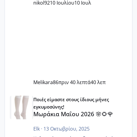
nikol92
10 Ιουλίου
10 Ιουλ
Melikara86
πριν 40 λεπτά
40 λεπ
Μωράκια Μαΐου 2026 🌸🌻🌹
Ποιές είμαστε στους ίδιους μήνες
εγκυμοσύνης!
Μωράκια Μαΐου 2026 🌸🌻🌹
Elk
·
13 Οκτωβρίου, 2025