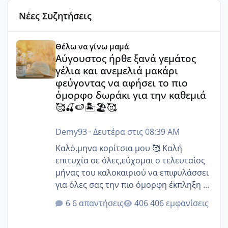
Νέες Συζητήσεις
Αύγουστος ήρθε ξανά γεμάτος γέλια και ανεμελιά μακάρι 
Θέλω να γίνω μαμά
Αύγουστος ήρθε ξανά γεμάτος
γέλια και ανεμελιά μακάρι
φεύγοντας να αφήσει το πιο
όμορφο δωράκι για την καθεμιά
🥰🍒🍉🏝️🏖️🥰
Demy93
·
Δευτέρα στις 08:39 AM
Καλό.μηνα κορίτσια μου 🥰 Καλή
επιτυχία σε όλες,εύχομαι ο τελευταίος
μήνας του καλοκαιριού να επιφυλάσσει
για όλες σας την πιο όμορφη έκπληξη 🧿
@Elk @Melikara86 @Παρασκευαιδου
6 απαντήσεις
406 εμφανίσεις
@Zenia z @melitiniღ @Christi.D.
@flowerv @Riaa @Ngsofia