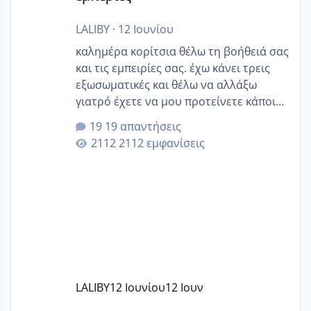
LALIBY
·
12 Ιουνίου
καλημέρα κορίτσια θέλω τη βοήθειά σας
και τις εμπειρίες σας. έχω κάνει τρεις
εξωσωματικές και θέλω να αλλάξω
γιατρό έχετε να μου προτείνετε κάποιον
που μείνατε ευχαριστημένες και είχατε
19 απαντήσεις
επιιτυχία? έκανα στο υγεία με τον
2112 εμφανίσεις
ζερβομανωλάκη (δεν το εψαξε καθόλου
το θέμα δεν μου άρεσε καθο΄λου) και
στο γένεσις με τον πάντο
LALIBY
12 Ιουνίου
12 Ιουν