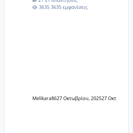
21 απαντήσεις
γερα μωράκια στην αγκαλίτσα τους
3635 εμφανίσεις
🙏🏼🙏🏼 Ας πάμε λοιπόν στο θέμα μου.
Τελευταία περίοδο 25 σεπτεμβρίου
Εδώ και τέσσερις πέντε μέρες νιώθω
αρρωστη δεν έχω κουράγιο για τίποτα
πονάει πολύ το στήθος μου και τα δύο
και βάζω θερμόμετρο και έχω συνεχώς
37 με 37, 3 Έτσι λοιπόν είπα να κάνω
ένα τεστ την παρασ
Melikara86
27 Οκτωβρίου, 2025
27 Οκτ