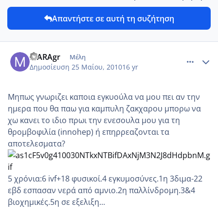
Απαντήστε σε αυτή τη συζήτηση
comment_13641
Author stats
MARAgr
Μέλη
Δημοσίευση
25 Μαίου, 2010
16 yr
Μηπως γνωριζει καποια εγκυούλα να μου πει αν την
ημερα που θα παω για καμπυλη ζακχαρου μπορω να
χω κανει το ιδιο πρωι την ενεσουλα μου για τη
θρομβοφιλία (innohep) ή επηρρεαζονται τα
αποτελεσματα?
5 χρόνια:6 ivf+18 φυσικοί.4 εγκυμοσύνες.1η 3διμα-22
εβδ εσπασαν νερά από αμνιο.2η παλλίνδρομη.3&4
βιοχημικές.5η σε εξελιξη...