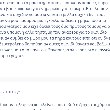
τοιχεια απο τα μαιευτηρια καισ ε παιρνουν καποιες φορες 
αντεβου καικααλα για ενημερωση για το μωρο .Ετσι λοιπον
μενα και αρχιζαν να μου λενε κατι τρελλα αρχικα δνε τους
ν να μου πασαρου μια εγκυκλοπαιδεια τη μηεα που απο
ου γιατρος μου ειχε δωσει τους δυο πρωτους τομους να ρ
κανα υπομονη αλλα τηστιγμη που αναφερε για το αιφνιδιο
ει αν συμβει σο μωρο μου τα πηρα και τους ειπα οτι αν δν
δευτερολεπο θα παθαιναν αυτες αιφνιδι θανατο και βαζω μ
ειτονας μου απο πανω ο κ.Θανασης νταλικερης στο επαγγε
κομα τρεχουν .....
, 2010
16 yr
αίρνουν τηλέφωνο και κλείνεις ραντεβού ή έρχονται χύμα 