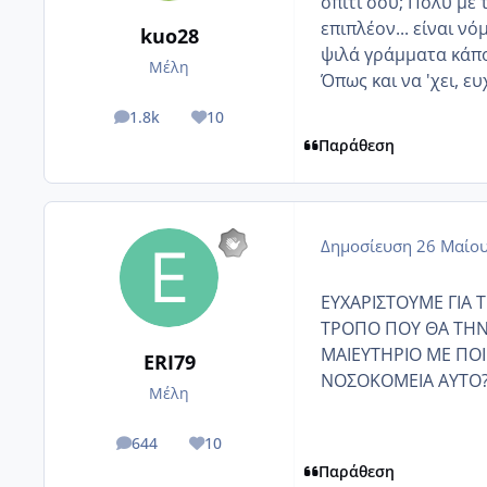
σπίτι σου; Πολύ με τ
επιπλέον... είναι ν
kuo28
ψιλά γράμματα κάπο
Μέλη
Όπως και να 'χει, 
1.8k
10
posts
Reputation
Παράθεση
Δημοσίευση
26 Μαίου
ΕΥΧΑΡΙΣΤΟΥΜΕ ΓΙΑ
ΤΡΟΠΟ ΠΟΥ ΘΑ ΤΗΝ 
ΜΑΙΕΥΤΗΡΙΟ ΜΕ ΠΟΙΟ
ERI79
ΝΟΣΟΚΟΜΕΙΑ ΑΥΤΟ
Μέλη
644
10
posts
Reputation
Παράθεση