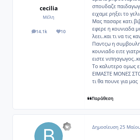
σπουδαζε παιδαγωγο
cecilia
ειχαμε ρηξει το γελ
Μέλη
Μας πασαρε κατι βι
εφερε η κουνιαδα μ
14.1k
10
posts
Reputation
λεει..και τι να τις κ
Παντςω η συμβουλη 
κουνιαδο ειτε γιατρ
ειστε νιπηαγωγος..κ
Το καλυτερο ομως 
ΕΙΜΑΣΤΕ ΜΟΝΕΣ ΣΤΟ 
τι θα πουνε για μας
Παράθεση
Δημοσίευση
25 Μαίου