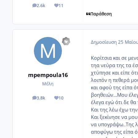
2.6k
11
posts
Reputation
Παράθεση
Δημοσίευση
25 Μαίου
Κορίτσια και σε μεν
τηα νεύρα της τα έσ
χτύπησε και είπε ότ
mpempoula16
λοιπόν η πεθερά μου
Μέλη
και αφού της είπα 
βοηθειών...Μου έλεγε
3.8k
10
posts
Reputation
έλεγα εγώ ότι δε θα 
Και της λέω έχω την 
Και ξεκίνησε να μου
να υπογράψω..Της λέ
αποφύγω της είπα ό