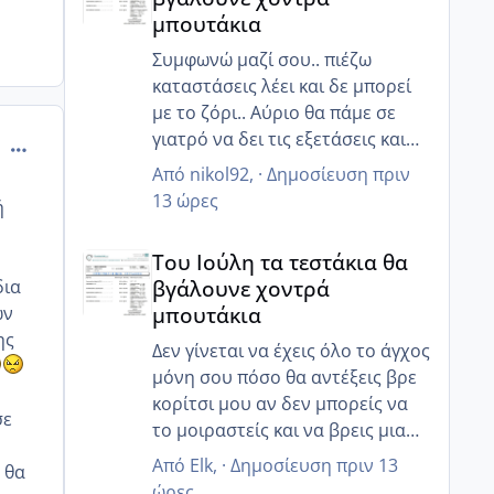
ρυθμιστεί όλο αυτό... Εχθές
μπουτάκια
ήμουν μέσα στα νεύρα... Έκλαιγα
και δεν ήθελα να μου μιλήσει
Συμφωνώ μαζί σου.. πιέζω
άνθρωπος και έκλαιγα με
καταστάσεις λέει και δε μπορεί
αφορμή αλλά πράγματα άσχετα,
με το ζόρι.. Αύριο θα πάμε σε
απλά ξέσπασα....
γιατρό να δει τις εξετάσεις και
comment_498631
ίσως καταλάβει ότι πρέπει να
Από
nikol92
, ·
Δημοσίευση
πριν
βιαστούμε.. 😒
13 ώρες
ή
Του Ιούλη τα τεστάκια θα βγάλουνε χοντρά μπουτά
Του Ιούλη τα τεστάκια θα
βγάλουνε χοντρά
δια
μπουτάκια
ων
ης
Δεν γίνεται να έχεις όλο το άγχος
μόνη σου πόσο θα αντέξεις βρε
κορίτσι μου αν δεν μπορείς να
σε
το μοιραστείς και να βρεις μια
κατανόηση από τον άντρα σου
Από
Elk
, ·
Δημοσίευση
πριν 13
 θα
ποιος θα σε καταλάβει ;
ώρες