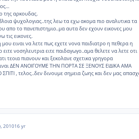
ς...
ιο της αρκουδας.
βλοια ψυχολογιας..της λεω τα εχω ακομα πιο αναλυτικα τα
ου απο το πανεπιστημιο..μα αυτα δεν εχουν εικονες μου
ανω τις εικονες.
μου ειναι να λετε πως εχετε νονα παιδιατρο η πεθερα η
ο ειτε νοσηλευτρια ειτε παιδαγωγο..αμα θελετε να λετε οτι
ατι τεοια πιανουν και ξεκολανε σχετικα γρηγορα
ειναι ΔΕΝ ΑΝΟΙΓΟΥΜΕ ΤΗΝ ΠΟΡΤΑ ΣΕ ΞΕΝΟΥΣ ΕΙΔΙΚΑ ΑΜΑ
ΣΠΙΤΙ , τελος..δεν δινουμε σημεια ζωης και δεν μας απασχ
, 2010
16 yr