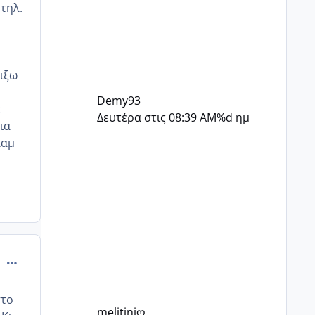
βιάζομαι. Νιώθω πως κανείς δε
τηλ.
με καταλαβαίνει...
ιξω
Demy93
ε
Δευτέρα στις 08:39 AM
%d ημ
ια
λαμ
comment_499472
στο
melitiniღ