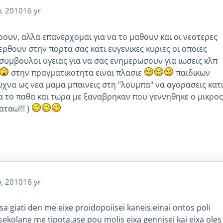
, 2010
16 yr
ρουν, αλλα επανερχομαι για να το μαθουν και οι νεοτερες
ρθουν στην πορτα σας κατι ευγενικες κυριες οι οποιες
υμβουλοι υγειας για να σας ενημερωσουν για ιωσεις κλπ
στην πραγματικοτητα ειναι πλασιε
παιδικων
υχνα ως νεα μαμα μπαινεις στη "λουμπα" να αγορασεις κατ
α το παθα και τωρα με ξαναβρηκαν που γεννηθηκε ο μικρος
ταω!!! )
, 2010
16 yr
isa giati den me eixe proidopoiisei kaneis.einai ontos poli
ksekolane me tipota.ase pou molis eixa gennisei kai eixa oles 