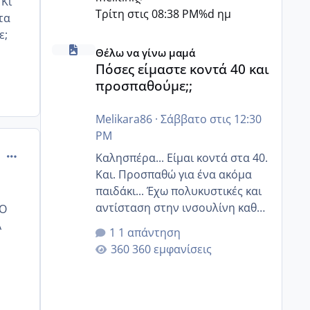
 Κι
Τρίτη στις 08:38 PM
%d ημ
τα
ε;
Πόσες είμαστε κοντά 40 και προσπαθούμε;;
Θέλω να γίνω μαμά
Πόσες είμαστε κοντά 40 και
προσπαθούμε;;
Melikara86
·
Σάββατο στις 12:30
PM
comment_499494
Καλησπέρα... Είμαι κοντά στα 40.
Και. Προσπαθώ για ένα ακόμα
παιδάκι... Έχω πολυκυστικές και
αντίσταση στην ινσουλίνη καθώς
ΤΟ
και χάσιμοτο! Έχω λίγα κιλά
Α
1 απάντηση
παραπάνω και όσο κ αν
360 εμφανίσεις
προσπαθώ δεν χάνω εύκολα!
Προσπαθώ για ακόμη ένα παιδί
εδώ και 1,5 χρόνο! Θέλετε να
γράψετε όσες κοπέλες είστε σε