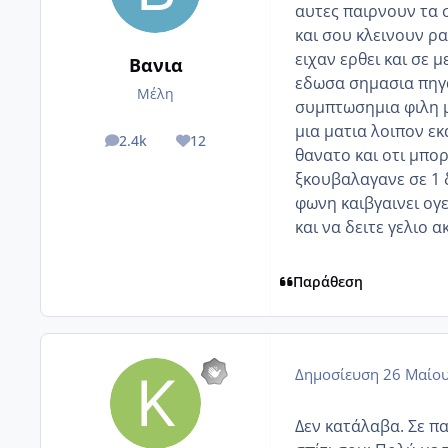
αυτες παιρνουν τα σ
και σου κλεινουν ρ
ειχαν ερθει και σε 
Βανια
εδωσα σημασια πηγα
Μέλη
συμπτωσημια φιλη μ
μια ματια λοιπον ε
2.4k
12
posts
Reputation
θανατο και οτι μπορ
ξκουβαλαγανε σε 1 
φωνη καιβγαινει ογ
και να δειτε γελιο α
Παράθεση
Δημοσίευση
26 Μαίου
Δεν κατάλαβα. Σε π