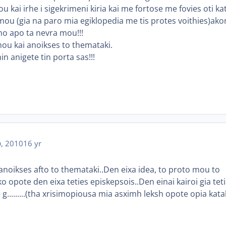
 kai irhe i sigekrimeni kiria kai me fortose me fovies oti kat
mou (gia na paro mia egiklopedia me tis protes voithies)ak
mo apo ta nevra mou!!!
mou kai anoikses to themataki.
 anigete tin porta sas!!!
, 2010
16 yr
anoikses afto to themataki..Den eixa idea, to proto mou to
o opote den eixa teties episkepsois..Den einai kairoi gia tet
g.........(tha xrisimopiousa mia asximh leksh opote opia kata