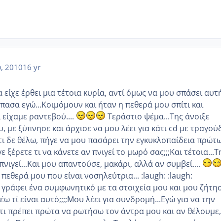
, 2010
16 yr
α είχε έρθει μια τέτοια κυρία, αντί όμως να μου σπάσει αυτ
πασα εγώ...Κοιμόμουν και ήταν η πεθερά μου σπίτι και
ι είχαμε ραντεβού....
Τεράστιο ψέμα...Της άνοιξε
, με ξύπνησε και άρχισε να μου λέει για κάτι cd με τραγού
ότι δε θέλω, πήγε να μου πασάρει την εγκυκλοπαίδεια πρώτ
 ξέρετε τι να κάνετε αν πνιγεί το μωρό σας;;;Και τέτοια...Τ
πνιγεί...Και μου απαντούσε, μακάρι, αλλά αν συμβεί....
πεθερά μου που είναι νοσηλεύτρια... :laugh: :laugh:
 γράφει ένα συμφωνητικό με τα στοιχεία μου και μου ζήτη
ω τί είναι αυτό;;;;Μου λέει για συνδρομή...Εγώ για να την
τι πρέπει πρώτα να ρωτήσω τον άντρα μου και αν θέλουμε,