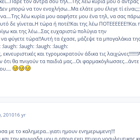
εκεί...Πάρε τον άντρα σου τηλ...Της λέω κυρία μου ο άντρας
.Δεν μπορώ να τον ενοχλήσω...Μα ελάτε μου έλεγε τί είναι;;
να....Της λέω κυρία μου ααφήστε μου ένα τηλ, να σας πάρω
αυτό δε γίνεται.Η τώρα ή ποτέ!Και της λέω ΠΟΤΕΕΕΕΕΕ!!Και
ίγω και της λέω...Σας ευχαριστώ πολυ΄για την
να φύγετε τώρα!!Αυτή τα έχασε, μάζεψε τα μπογαλάκια της
 :laugh: :laugh: :laugh: :laugh:
, εκνευριστικές και τγρομοκρατούν άδικα τις λαιχώνες!!!!!!
ν ότι θα πνιγούν τα παιδιά μας...Οι φαρμακόγλωσσες...άντε
ου....
, 2010
16 yr
σα με το καλημερα...γιατι ημουν ενημερωμενη!!!
και την κουνιαδα μου η οποια εχει πτυχιο νοσυλευτικης κ