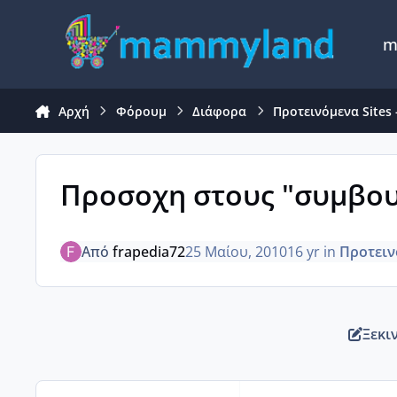
Μετάβαση σε περιεχόμενο
m
Αρχή
Φόρουμ
Διάφορα
Προτεινόμενα Sites
Προσοχη στους "συμβουλ
Από
frapedia72
25 Μαίου, 2010
16 yr
in
Προτειν
Ξεκι