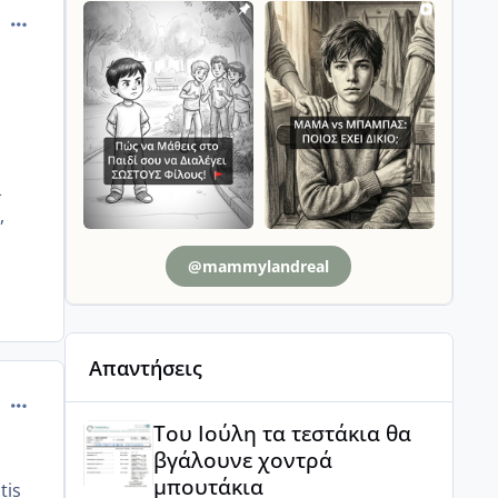
comment_13622
ι
,
@mammylandreal
Απαντήσεις
comment_498559
Του Ιούλη τα τεστάκια θα βγάλουνε χοντρά μπουτά
Του Ιούλη τα τεστάκια θα
βγάλουνε χοντρά
μπουτάκια
tis