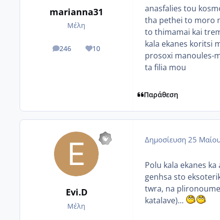
anasfalies tou kosmou
marianna31
tha pethei to moro 
Μέλη
to thimamai kai tre
kala ekanes koritsi 
246
10
posts
Reputation
prosoxi manoules-min
ta filia mou
Παράθεση
Δημοσίευση
25 Μαίου
Polu kala ekanes ka 
genhsa sto eksoterik
twra, na plironoume 
Evi.D
katalave)...
Μέλη