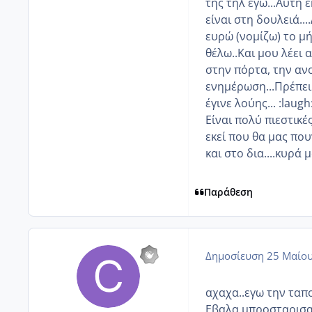
της τηλ εγώ...Αυτή 
είναι στη δουλειά...
ευρώ (νομίζω) το μή
θέλω..Και μου λέει 
στην πόρτα, την ανο
ενημέρωση...Πρέπει 
έγινε λούης... :laugh:
Είναι πολύ πιεστικές
εκεί που θα μας που
και στο δια....κυρά μ
Παράθεση
Δημοσίευση
25 Μαίου
αχαχα..εγω την ταπο
Εβαλα μπροσταρισα 