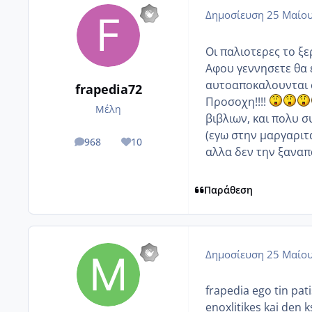
Δημοσίευση
25 Μαίου
Οι παλιοτερες το ξε
Αφου γεννησετε θα ε
αυτοαποκαλουνται σ
frapedia72
Προσοχη!!!!
Μέλη
βιβλιων, και πολυ σ
(εγω στην μαργαριτ
968
10
posts
Reputation
αλλα δεν την ξαναπα
Παράθεση
Δημοσίευση
25 Μαίου
frapedia ego tin pat
enoxlitikes kai den 