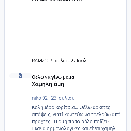
Εγώ πήγα σε έναν ιδιωτικό παιδικό στ
RAM21
27 Ιουλίου
27 Ιουλ
Χαμηλή άμη
Θέλω να γίνω μαμά
Χαμηλή άμη
nikol92
·
23 Ιουλίου
Καλημέρα κορίτσια... Θέλω αρκετές
απόψεις, γιατί κοντεύω να τρελαθώ από
προχτές.. Η αμη πόσο ρόλο παίζει?
Έκανα ορμονολογικές και είναι χαμηλή