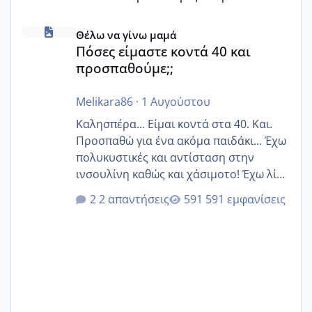
Πόσες είμαστε κοντά 40 και προσπαθούμε;;
Θέλω να γίνω μαμά
Πόσες είμαστε κοντά 40 και
προσπαθούμε;;
Melikara86
·
1 Αυγούστου
Καλησπέρα... Είμαι κοντά στα 40. Και.
Προσπαθώ για ένα ακόμα παιδάκι... Έχω
πολυκυστικές και αντίσταση στην
ινσουλίνη καθώς και χάσιμοτο! Έχω λίγα
κιλά παραπάνω και όσο κ αν προσπαθώ
2 απαντήσεις
591 εμφανίσεις
δεν χάνω εύκολα! Προσπαθώ για ακόμη
ένα παιδί εδώ και 1,5 χρόνο! Θέλετε να
γράψετε όσες κοπέλες είστε σε
παρόμοια φάση;; Αυτή την στιγμή έχω
δύο χαμένους κύκλους δεν έχω έρθει
περίοδο αυτό τον μήνα περίμενα 20 δεν
ήρθα απλά είδα λίγα ροζ έκανα υπέρηχο