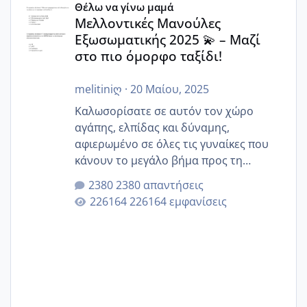
Θέλω να γίνω μαμά
Μελλοντικές Μανούλες
Εξωσωματικής 2025 💫 – Μαζί
στο πιο όμορφο ταξίδι!
melitiniღ
·
20 Μαίου, 2025
Καλωσορίσατε σε αυτόν τον χώρο
αγάπης, ελπίδας και δύναμης,
αφιερωμένο σε όλες τις γυναίκες που
κάνουν το μεγάλο βήμα προς τη
μητρότητα μέσω εξωσωματικής το 2025.
2380 απαντήσεις
Εδώ θα μοιραστούμε αγωνίες, χαρές,
226164 εμφανίσεις
εμπειρίες και κάθε μικρή ή μεγάλη
στιγμή αυτού του ξεχωριστού ταξιδιού.
Καμία δεν είναι μόνη – όλες μαζί
μπορούμε να στηρίξουμε η μία την
άλλη, να δώσουμε κουράγιο στις
δύσκολες στιγμές και να γιορτάσουμε