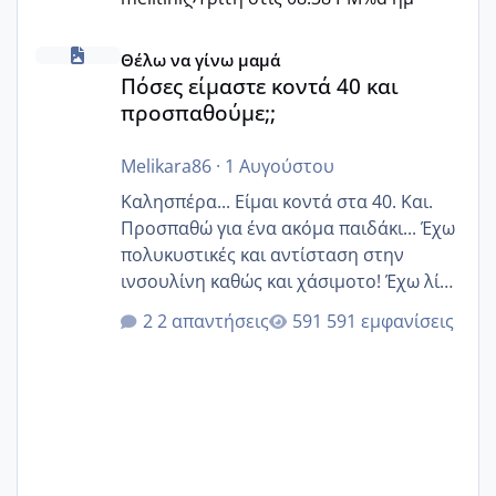
Πόσες είμαστε κοντά 40 και προσπαθούμε;;
Θέλω να γίνω μαμά
Πόσες είμαστε κοντά 40 και
προσπαθούμε;;
Melikara86
·
1 Αυγούστου
Καλησπέρα... Είμαι κοντά στα 40. Και.
Προσπαθώ για ένα ακόμα παιδάκι... Έχω
πολυκυστικές και αντίσταση στην
ινσουλίνη καθώς και χάσιμοτο! Έχω λίγα
κιλά παραπάνω και όσο κ αν προσπαθώ
2 απαντήσεις
591 εμφανίσεις
δεν χάνω εύκολα! Προσπαθώ για ακόμη
ένα παιδί εδώ και 1,5 χρόνο! Θέλετε να
γράψετε όσες κοπέλες είστε σε
παρόμοια φάση;; Αυτή την στιγμή έχω
δύο χαμένους κύκλους δεν έχω έρθει
περίοδο αυτό τον μήνα περίμενα 20 δεν
ήρθα απλά είδα λίγα ροζ έκανα υπέρηχο