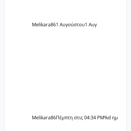
την επομενη μέρα και το ενδομήτριό
ήταν 11,1 χιλιοστά πολύ κα
Melikara86
1 Αυγούστου
1 Αυγ
Melikara86
Πέμπτη στις 04:34 PM
%d ημ
Μελλοντικές Μανούλες Εξωσωματικής 2025 💫 – Μαζί στο