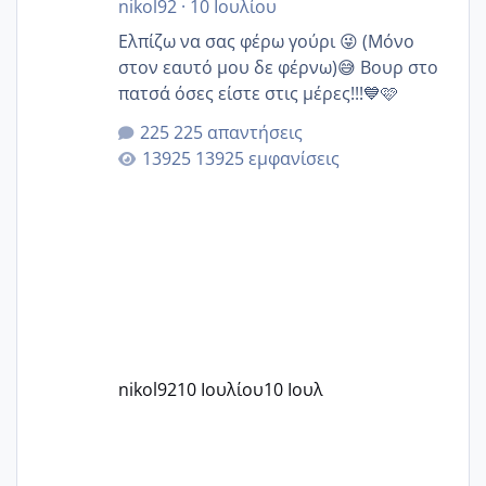
nikol92
·
10 Ιουλίου
Ελπίζω να σας φέρω γούρι 😜 (Μόνο
στον εαυτό μου δε φέρνω)😅 Βουρ στο
πατσά όσες είστε στις μέρες!!!💙🩷
225 απαντήσεις
13925 εμφανίσεις
nikol92
10 Ιουλίου
10 Ιουλ