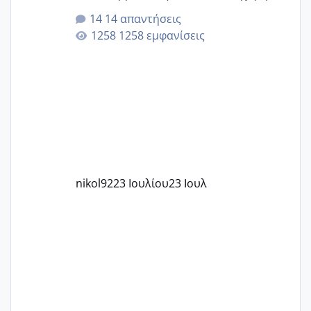
για την ηλικία μου.. Είχα ήδη μια
14 απαντήσεις
εγκυμοσύνη, που έπρεπε να τερματιστεί
1258 εμφανίσεις
στην 27η εβδομάδα και προσπαθώ 7
μήνες ήδη και αρχίζω να αγχώνομαι με
το 1,18... Είμαι 33.. Κάποια που να έμεινε
με χαμηλή άμη???
nikol92
23 Ιουλίου
23 Ιουλ