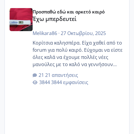
Έχω μπερδευτεί
Προσπαθώ εδώ και αρκετό καιρό
Έχω μπερδευτεί
Melikara86
·
27 Οκτωβρίου, 2025
Κορίτσια καλησπέρα. Είχα χαθεί από το
forum για πολύ καιρό. Εύχομαι να είστε
όλες καλά να έχουμε πολλές νέες
μανούλες με το καλό να γεννήσουν
αυτές που ήδη περιμένουν. Να πάρουν
21 απαντήσεις
γερα μωράκια στην αγκαλίτσα τους
3844 εμφανίσεις
🙏🏼🙏🏼 Ας πάμε λοιπόν στο θέμα μου.
Τελευταία περίοδο 25 σεπτεμβρίου
Εδώ και τέσσερις πέντε μέρες νιώθω
αρρωστη δεν έχω κουράγιο για τίποτα
πονάει πολύ το στήθος μου και τα δύο
και βάζω θερμόμετρο και έχω συνεχώς
37 με 37, 3 Έτσι λοιπόν είπα να κάνω