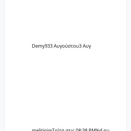
Demy93
3 Αυγούστου
3 Αυγ
melitiniღ
Τρίτη στις 08:38 PM
%d ημ