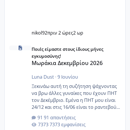
nikol92
πριν 2 ώρες
2 ωρ
Μωράκια Δεκεμβρίου 2026
Ποιές είμαστε στους ίδιους μήνες
εγκυμοσύνης!
Μωράκια Δεκεμβρίου 2026
Luna Dust
·
9 Ιουνίου
Ξεκινάω αυτή τη συζήτηση ψάχνοντας
να βρω άλλες γυναίκες που έχουν ΠΗΤ
τον Δεκέμβριο. Εμένα η ΠΗΤ μου είναι
24/12 και στις 16/06 είναι το ραντεβού
της αυχενικής διαφάνειας. Έχω αρκετό
91 απαντήσεις
άγχος και οι μέρες δεν φαίνεται να
7373 εμφανίσεις
περνάνε με τίποτα.