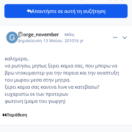
Απαντήστε σε αυτή τη συζήτηση
comment_13394
Author stats
george_november
Μέλη
Δημοσίευση
13 Μαίου, 2010
16 yr
καλημερα,.
να ρωτησω, μηπως ξερει καμια σας, που μπορω να
βρω ντοκυμαντερ για την πορεια και την αναπτυξη
του μωρου μεσα στην μητρα.
ξερει καμια σας κανενα λινκ να κατεβασω?
ευχαριστω εκ των προτερων
φωτεινη (μαμα του γιωργη)
Παράθεση