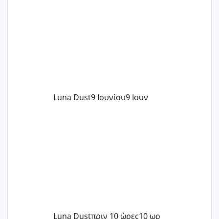
Luna Dust
9 Ιουνίου
9 Ιουν
Luna Dust
πριν 10 ώρες
10 ωρ