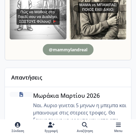
@mammylandreal
Απαντήσεις
Μωράκια Μαρτίου 2026
Μωράκια Μαρτίου 2026
Ναι. Αυριο γινεται 5 μηνων η μπεμπα και
μπαινουμε στις στερεες τροφες. Θα
ξεκινησουμε με φρουτα και μετα απο
μια εβδομαδα θα βαλουμε τα λαχανικα
Σύνδεση
Εγγραφή
Αναζήτηση
Menu
και το κρεας.