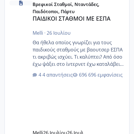
Βρεφικοί Σταθμοί, Νταντάδες,
Παιδότοποι, Πάρτυ
ΠΑΙΔΙΚΟΙ ΣΤΑΘΜΟΙ ΜΕ ΕΣΠΑ
Melli
·
26 Ιουλίου
Θα ήθελα οποίος γνωρίζει για τους
παιδικούς σταθμούς με βαουτσερ ΕΣΠΑ
τι ακριβώς ισχύει. Τι καλύπτει? Από όσο
έχω ψάξει στο ίντερνετ έχω καταλάβει
ότι το βαουτσερ καλύπτει όλα τα
4 απαντήσεις
696 εμφανίσεις
δίδακτρα και τα τροφεια του ιδιωτικού
παιδικού σταθμού για όποιον το έχει
πάρει. Οι παιδικοί σταθμοί έχουν
υπογράψει σύμβαση με την ΕΕΤΑΑ ότι
δέχονται παιδιά με βαουτσερ και ότι
αυτό τα καλύπτει όλα εκτός από έξτρα
όπως σχολικό λεωφορείο κτλ. Είναι
παράνομο να χρεώνουν κάτι επιπλέον.
Melli
26 Ιουλίου
26 Ιουλ