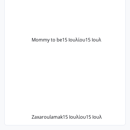
λόγους της δεδομένης στιγμής.
Mommy to be
15 Ιουλίου
15 Ιουλ
Zaxaroulamak
15 Ιουλίου
15 Ιουλ