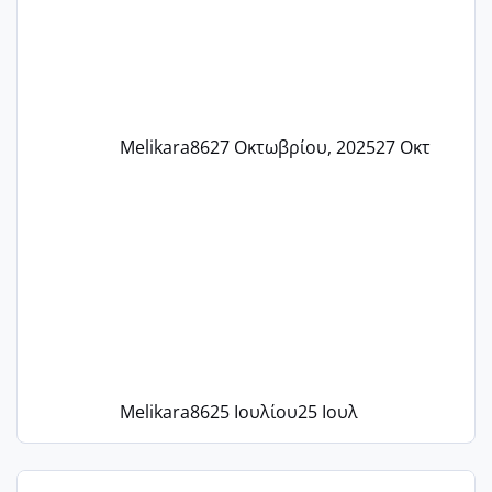
ένα τεστ την παρασ
Melikara86
27 Οκτωβρίου, 2025
27 Οκτ
Melikara86
25 Ιουλίου
25 Ιουλ