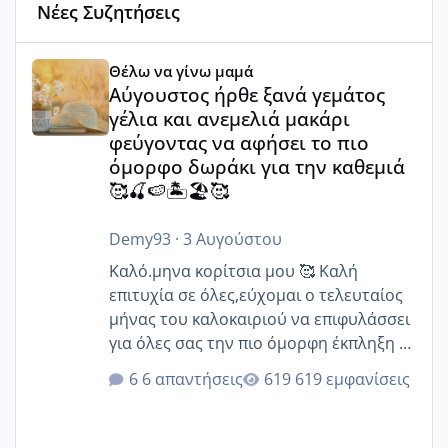
Νέες Συζητήσεις
Αύγουστος ήρθε ξανά γεμάτος γέλια και ανεμελιά μακάρι 
Θέλω να γίνω μαμά
Αύγουστος ήρθε ξανά γεμάτος
γέλια και ανεμελιά μακάρι
φεύγοντας να αφήσει το πιο
όμορφο δωράκι για την καθεμιά
🥰🍒🍉🏝️🏖️🥰
Demy93
·
3 Αυγούστου
Καλό.μηνα κορίτσια μου 🥰 Καλή
επιτυχία σε όλες,εύχομαι ο τελευταίος
μήνας του καλοκαιριού να επιφυλάσσει
για όλες σας την πιο όμορφη έκπληξη 🧿
@Elk @Melikara86 @Παρασκευαιδου
6 απαντήσεις
619 εμφανίσεις
@Zenia z @melitiniღ @Christi.D.
@flowerv @Riaa @Ngsofia