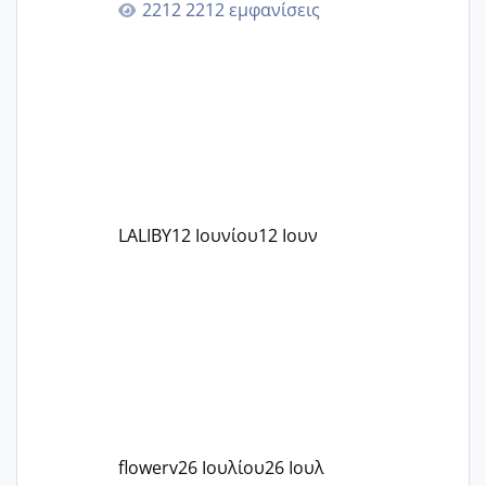
2212 εμφανίσεις
ζερβομανωλάκη (δεν το εψαξε καθόλου
το θέμα δεν μου άρεσε καθο΄λου) και
στο γένεσις με τον πάντο
LALIBY
12 Ιουνίου
12 Ιουν
flowerv
26 Ιουλίου
26 Ιουλ