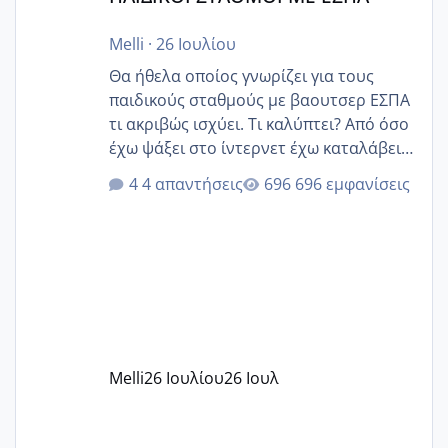
Melli
·
26 Ιουλίου
Θα ήθελα οποίος γνωρίζει για τους
παιδικούς σταθμούς με βαουτσερ ΕΣΠΑ
τι ακριβώς ισχύει. Τι καλύπτει? Από όσο
έχω ψάξει στο ίντερνετ έχω καταλάβει
ότι το βαουτσερ καλύπτει όλα τα
4 απαντήσεις
696 εμφανίσεις
δίδακτρα και τα τροφεια του ιδιωτικού
παιδικού σταθμού για όποιον το έχει
πάρει. Οι παιδικοί σταθμοί έχουν
υπογράψει σύμβαση με την ΕΕΤΑΑ ότι
δέχονται παιδιά με βαουτσερ και ότι
αυτό τα καλύπτει όλα εκτός από έξτρα
όπως σχολικό λεωφορείο κτλ. Είναι
παράνομο να χρεώνουν κάτι επιπλέον.
Melli
26 Ιουλίου
26 Ιουλ
Εγώ πήγα σε έναν ιδιωτικό παιδικό στ