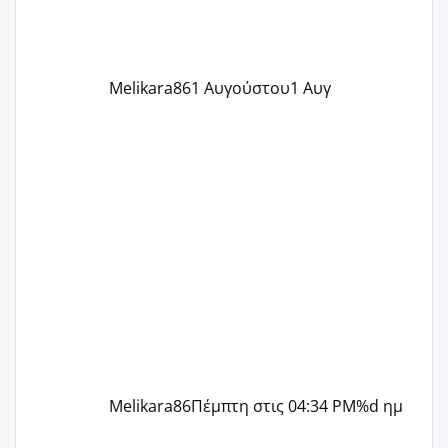
την επομενη μέρα και το ενδομήτριό
ήταν 11,1 χιλιοστά πολύ κα
Melikara86
1 Αυγούστου
1 Αυγ
Melikara86
Πέμπτη στις 04:34 PM
%d ημ
ΠΑΙΔΙΚΟΙ ΣΤΑΘΜΟΙ ΜΕ ΕΣΠΑ