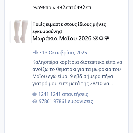
eva96
πριν 49 λεπτά
49 λεπ
Μωράκια Μαΐου 2026 🌸🌻🌹
Ποιές είμαστε στους ίδιους μήνες
εγκυμοσύνης!
Μωράκια Μαΐου 2026 🌸🌻🌹
Elk
·
13 Οκτωβρίου, 2025
Καλησπέρα κορίτσια διστακτικά είπα να
ανοίξω το θεματάκι για τα μωράκια του
Μαΐου εγώ είμαι 9 εβδ σήμερα πήγα
γιατρό μου είπε μετά της 28/10 να
κλείσω ραντεβού για την αυχενική είναι
1241 απαντήσεις
καμιά άλλη κοπέλα να γεννάει Μάιο ;;
97861 εμφανίσεις