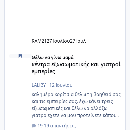
RAM21
27 Ιουλίου
27 Ιουλ
κέντρα εξωσωματικής και γιατροί εμπερίες
Θέλω να γίνω μαμά
κέντρα εξωσωματικής και γιατροί
εμπερίες
LALIBY
·
12 Ιουνίου
καλημέρα κορίτσια θέλω τη βοήθειά σας
και τις εμπειρίες σας. έχω κάνει τρεις
εξωσωματικές και θέλω να αλλάξω
γιατρό έχετε να μου προτείνετε κάποιον
που μείνατε ευχαριστημένες και είχατε
19 απαντήσεις
επιιτυχία? έκανα στο υγεία με τον