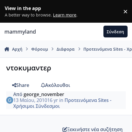
Μετάβαση σε περιεχόμενο
View in the app
×
D
A better way to browse.
Learn more
.
mammyland
Σύνδεση
Αρχή
Φόρουμ
Διάφορα
Προτεινόμενα Sites - Χ
ντοκυμαντερ
Share
Ακόλουθοι
Από
george_november
13 Μαίου, 2010
16 yr
in
Προτεινόμενα Sites -
Χρήσιμοι Σύνδεσμοι
Ξεκινήστε νέα συζήτηση