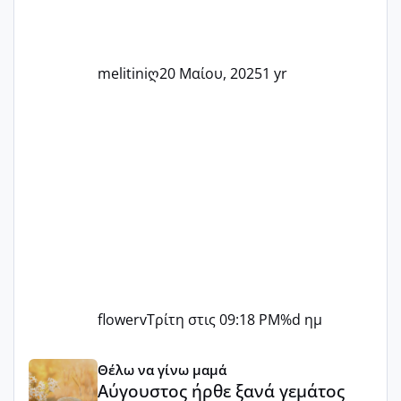
τις μικρές και μεγάλες νίκες. Είτε είστε
στο στάδιο της προετοιμασίας, είτε
ετοιμάζεστε
melitiniღ
20 Μαίου, 2025
1 yr
flowerv
Τρίτη στις 09:18 PM
%d ημ
Αύγουστος ήρθε ξανά γεμάτος γέλια και ανεμελιά μακάρι 
Θέλω να γίνω μαμά
Αύγουστος ήρθε ξανά γεμάτος