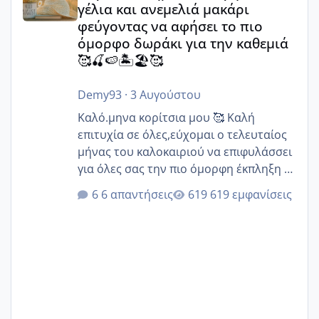
γέλια και ανεμελιά μακάρι
φεύγοντας να αφήσει το πιο
όμορφο δωράκι για την καθεμιά
🥰🍒🍉🏝️🏖️🥰
Demy93
·
3 Αυγούστου
Καλό.μηνα κορίτσια μου 🥰 Καλή
επιτυχία σε όλες,εύχομαι ο τελευταίος
μήνας του καλοκαιριού να επιφυλάσσει
για όλες σας την πιο όμορφη έκπληξη 🧿
@Elk @Melikara86 @Παρασκευαιδου
6 απαντήσεις
619 εμφανίσεις
@Zenia z @melitiniღ @Christi.D.
@flowerv @Riaa @Ngsofia