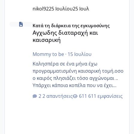
nikol92
25 Ιουλίου
25 Ιουλ
Αγχωδης διαταραχή και καισαρική
Κατά τη διάρκεια της εγκυμοσύνης
Αγχωδης διαταραχή και
καισαρική
Mommy to be
·
15 Ιουλίου
Καλησπέρα σε ένα μήνα έχω
προγραμματισμένη καισαρική τομή.οσο
ο καιρός πλησιάζει τόσο αγχώνομαι ..
Υπάρχει κάποια κοπέλα που να έχει
παρόμοιο ιστορικό να μας πει την
2 απαντήσεις
611 εμφανίσεις
εμπειρία της;Να σημειώσω είναι η
δεύτερη εγκυμοσύνη μου και καισαρική
στην πρώτη είχα κάνει ολική νάρκωση
..βέβαια δεν είχα κανένα άγχος και
στρες ήταν επιλογή για ιατρικούς