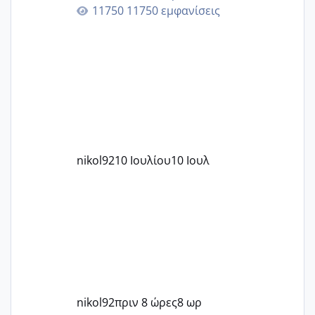
11750 εμφανίσεις
nikol92
10 Ιουλίου
10 Ιουλ
nikol92
πριν 8 ώρες
8 ωρ