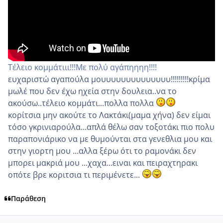
Τέλειο κομμάτιιι!!!Με πολύ αγάπηηηη!!!!
ευχαριστώ αγαπούλα μουυυυυυυυυυυυυυ!!!!!!!!!κρίμα
μωλέ που δεν έχω ηχεία στην δουλεια..να το
ακούσω..τέλειο κομμάτι...πολλα πολλα
κορίτσια μην ακούτε το Λακτάκι(μαμα χήνα) δεν είμαι
τόσο γκρινιαρούλα...απλά θέλω σαν τοξοτάκι πιο πολυ
παραπονιάρικο να με θυμούνται στα γενεθλια μου και
στην γιορτη μου ...αλλα ξέρω ότι το ραμονάκι δεν
μπορει μακριά μου ...χαχα...ειναι και πειραχτηρακι
οπότε βρε κοριτσια τι περιμένετε...
Παράθεση