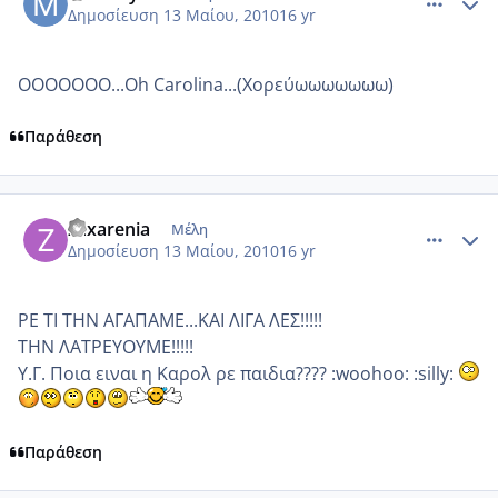
Δημοσίευση
13 Μαίου, 2010
16 yr
ΟΟΟΟΟΟΟ...Οh Carolina...(Χορεύωωωωωωω)
Παράθεση
comment_486756
Author stats
zaxarenia
Μέλη
Δημοσίευση
13 Μαίου, 2010
16 yr
ΡΕ ΤΙ ΤΗΝ ΑΓΑΠΑΜΕ...ΚΑΙ ΛΙΓΑ ΛΕΣ!!!!!
ΤΗΝ ΛΑΤΡΕΥΟΥΜΕ!!!!!
Υ.Γ. Ποια ειναι η Καρολ ρε παιδια???? :woohoo: :silly:
Παράθεση