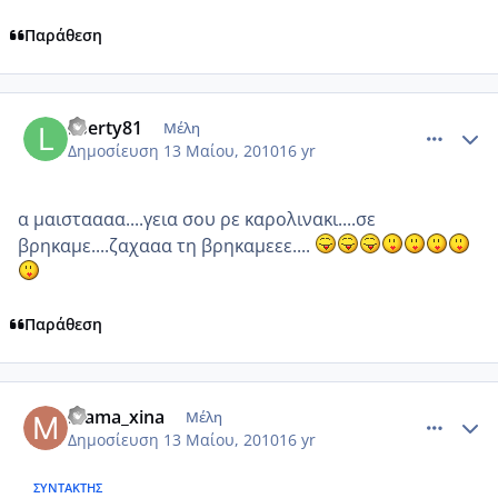
Παράθεση
comment_486802
Author stats
liberty81
Μέλη
Δημοσίευση
13 Μαίου, 2010
16 yr
α μαισταααα....γεια σου ρε καρολινακι....σε
βρηκαμε....ζαχααα τη βρηκαμεεε....
Παράθεση
comment_486811
Author stats
mama_xina
Μέλη
Δημοσίευση
13 Μαίου, 2010
16 yr
ΣΥΝΤΆΚΤΗΣ