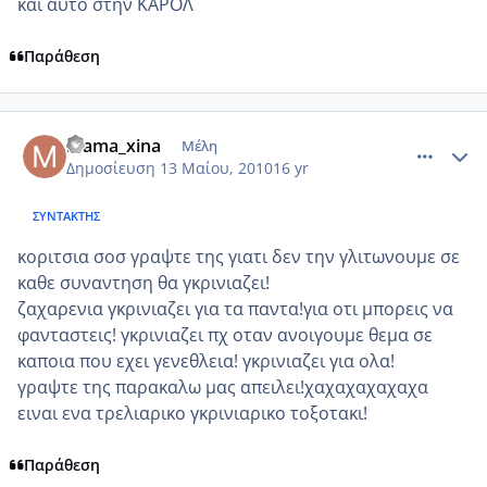
και αυτο στην ΚΑΡΟΛ
Παράθεση
comment_486788
Author stats
mama_xina
Μέλη
Δημοσίευση
13 Μαίου, 2010
16 yr
ΣΥΝΤΆΚΤΗΣ
κοριτσια σοσ γραψτε της γιατι δεν την γλιτωνουμε σε
καθε συναντηση θα γκρινιαζει!
ζαχαρενια γκρινιαζει για τα παντα!για οτι μπορεις να
φανταστεις! γκρινιαζει πχ οταν ανοιγουμε θεμα σε
καποια που εχει γενεθλεια! γκρινιαζει για ολα!
γραψτε της παρακαλω μας απειλει!χαχαχαχαχαχα
ειναι ενα τρελιαρικο γκρινιαρικο τοξοτακι!
Παράθεση