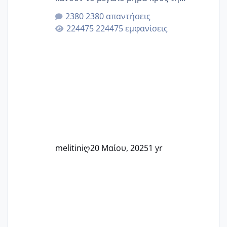
μητρότητα μέσω εξωσωματικής το 2025.
2380 απαντήσεις
Εδώ θα μοιραστούμε αγωνίες, χαρές,
224475 εμφανίσεις
εμπειρίες και κάθε μικρή ή μεγάλη
στιγμή αυτού του ξεχωριστού ταξιδιού.
Καμία δεν είναι μόνη – όλες μαζί
μπορούμε να στηρίξουμε η μία την
άλλη, να δώσουμε κουράγιο στις
δύσκολες στιγμές και να γιορτάσουμε
τις μικρές και μεγάλες νίκες. Είτε είστε
στο στάδιο της προετοιμασίας, είτε
ετοιμάζεστε
melitiniღ
20 Μαίου, 2025
1 yr