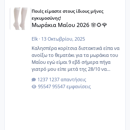
Μωράκια Μαΐου 2026 🌸🌻🌹
Ποιές είμαστε στους ίδιους μήνες
εγκυμοσύνης!
Μωράκια Μαΐου 2026 🌸🌻🌹
Elk
·
13 Οκτωβρίου, 2025
Καλησπέρα κορίτσια διστακτικά είπα να
ανοίξω το θεματάκι για τα μωράκια του
Μαΐου εγώ είμαι 9 εβδ σήμερα πήγα
γιατρό μου είπε μετά της 28/10 να
κλείσω ραντεβού για την αυχενική είναι
1237 απαντήσεις
καμιά άλλη κοπέλα να γεννάει Μάιο ;;
95547 εμφανίσεις