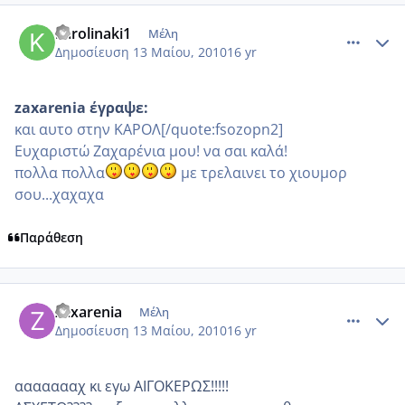
comment_486822
Author stats
karolinaki1
Μέλη
Δημοσίευση
13 Μαίου, 2010
16 yr
zaxarenia έγραψε:
και αυτο στην ΚΑΡΟΛ[/quote:fsozopn2]
Ευχαριστώ Ζαχαρένια μου! να σαι καλά!
πολλα πολλα
με τρελαινει το χιουμορ
σου...χαχαχα
Παράθεση
comment_486832
Author stats
zaxarenia
Μέλη
Δημοσίευση
13 Μαίου, 2010
16 yr
αααααααχ κι εγω ΑΙΓΟΚΕΡΩΣ!!!!!