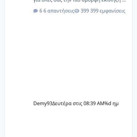
@Elk @Melikara86 @Παρασκευαιδου
6 απαντήσεις
399 εμφανίσεις
@Zenia z @melitiniღ @Christi.D.
@flowerv @Riaa @Ngsofia
Demy93
Δευτέρα στις 08:39 AM
%d ημ