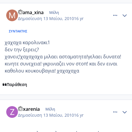
comment_486763
Author stats
mama_xina
Μέλη
Δημοσίευση
13 Μαίου, 2010
16 yr
ΣΥΝΤΆΚΤΗΣ
χαχαχα καρολινακι1
δεν την ξερεις?
χανεις!χαχαχαχα μιλαει ασταματητα!γελαει δυνατα!
κινητε συνεχεια! γκρινιαζει νον στοπ! και δεν ειναι
καθολου κουκουβαγια! χαχαχαχα
Παράθεση
comment_486769
Author stats
zaxarenia
Μέλη
Δημοσίευση
13 Μαίου, 2010
16 yr