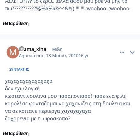
ΑΣΧΕΤΟ???? το ξερω....αλλα αφου μου ρθε να μην το
πω???????????!@%$%$&^^&*((!!!!!!!! :woohoo: :woohoo:
Παράθεση
comment_486836
Author stats
mama_xina
Μέλη
Δημοσίευση
13 Μαίου, 2010
16 yr
ΣΥΝΤΆΚΤΗΣ
χαχαχαχαχαχαχαχα
δεν εχω λογια!
κωσταντινουλινα μου παραπονιαρο! παρε ενα φιλι!
καρολ! σε φανταζομαι να χαχανιζεις στη δουλεια και
να σε κοιτανε περιεργα χαχαχαχαχα
ζαχαρενια με τι ωροσκοπο?
Παράθεση