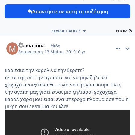
Απαντήστε σε αυτή τη συζήτηση
L
ΣΕΛΊΔΑ 1 ΑΠΌ 3
ΕΠΌΜ.
comment_13390
Author stats
mama_xina
Μέλη
Δημοσίευση
13 Μαίου, 2010
16 yr
κοριτσια την καρολινα την ξερετε?
πειτε της οτι την αγαπατε για να μην ζηλευει!
χαχαχα ανοιξα ενα θεμα για να της γραψουμε ολες
την αγαπη μας γιατι ειναι μια ζηλιαρο! χαχαχαχα
καρολ χαρα μου εισαι ενα υπεροχο πλασμα ασε που η
μικρη σου ειναι μια κουκλα!