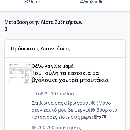
Share
Ακόλουθοι
Μετάβαση στην Λίστα Συζητήσεων
Πρόσφατες Απαντήσεις
Του Ιούλη τα τεστάκια θα βγάλουνε χοντρά μπουτάκια
Θέλω να γίνω μαμά
Του Ιούλη τα τεστάκια θα
βγάλουνε χοντρά μπουτάκια
nikol92
·
10 Ιουλίου
Ελπίζω να σας φέρω γούρι 😜 (Μόνο
στον εαυτό μου δε φέρνω)😅 Βουρ στο
πατσά όσες είστε στις μέρες!!!💙🩷
200 απαντήσεις