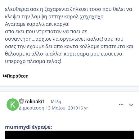
ελευθερια ασε η ζαχαρενια ζηλευει τοσο που θελει να
κλεψει την λαμψη απτην καρολ χαχαχαχα
Αγαπαμε καρολινακι καργα!
απο εκει που ντρεποταν να παει σε
συναντηση...αρχισε να οργανωνει κιολας! ασε που
οσες την εχουμε δει απο κοντα κολλαμε απιστευτα και
θελουμε κι αλλο κι αλλο! κοριτσαρα μου εισαι ενα
υπεροχο πλασμα τελος!
Παράθεση
comment_486812
Author stats
karolinaki1
Μέλη
Δημοσίευση
13 Μαίου, 2010
16 yr
mummydi έγραψε: