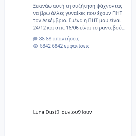
Ξεκινάω αυτή τη συζήτηση ψάχνοντας
να βρω άλλες γυναίκες που έχουν ΠΗΤ
τον Δεκέμβριο. Εμένα η ΠΗΤ μου είναι
24/12 και στις 16/06 είναι το ραντεβού
της αυχενικής διαφάνειας. Έχω αρκετό
88 απαντήσεις
άγχος και οι μέρες δεν φαίνεται να
6842 εμφανίσεις
περνάνε με τίποτα.
Luna Dust
9 Ιουνίου
9 Ιουν