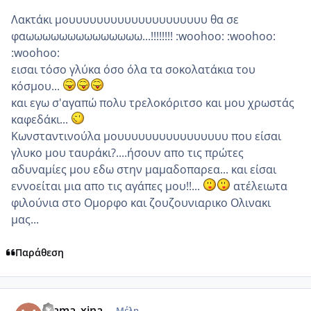
Λακτάκι μουυυυυυυυυυυυυυυυυυυυ θα σε
φαωωωωωωωωωωωωωω...!!!!!!!! :woohoo: :woohoo:
:woohoo:
εισαι τόσο γλύκα όσο όλα τα σοκολατάκια του
κόσμου...
και εγω σ'αγαπώ πολυ τρελοκόριτσο και μου χρωστάς
καφεδάκι...
Κωνσταντινούλα μουυυυυυυυυυυυυυυυ που είσαι
γλυκο μου ταυράκι?....ήσουν απο τις πρώτες
αδυναμίες μου εδω στην μαμαδοπαρεα... και είσαι
εννοείται μια απο τις αγάπες μου!!...
ατέλειωτα
φιλούνια στο Ομορφο και ζουζουνιαρικο Ολινακι
μας...
Παράθεση
comment_486799
Author stats
mama_xina
Μέλη