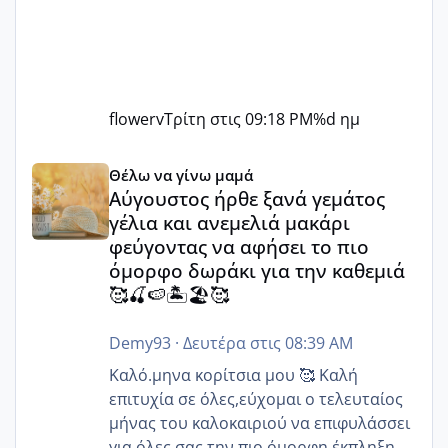
flowerv
Τρίτη στις 09:18 PM
%d ημ
Αύγουστος ήρθε ξανά γεμάτος γέλια και ανεμελιά μακάρι 
Θέλω να γίνω μαμά
Αύγουστος ήρθε ξανά γεμάτος
γέλια και ανεμελιά μακάρι
φεύγοντας να αφήσει το πιο
όμορφο δωράκι για την καθεμιά
🥰🍒🍉🏝️🏖️🥰
Demy93
·
Δευτέρα στις 08:39 AM
Καλό.μηνα κορίτσια μου 🥰 Καλή
επιτυχία σε όλες,εύχομαι ο τελευταίος
μήνας του καλοκαιριού να επιφυλάσσει
για όλες σας την πιο όμορφη έκπληξη 🧿