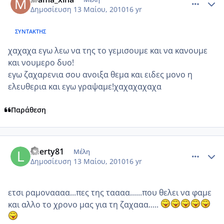
Δημοσίευση
13 Μαίου, 2010
16 yr
ΣΥΝΤΆΚΤΗΣ
χαχαχα εγω λεω να της το γεμισουμε και να κανουμε
και νουμερο δυο!
εγω ζαχαρενια σου ανοιξα θεμα και ειδες μονο η
ελευθερια και εγω γραψαμε!χαχαχαχαχα
Παράθεση
comment_486801
Author stats
liberty81
Μέλη
Δημοσίευση
13 Μαίου, 2010
16 yr
ετσι ραμοναααα...πες της ταααα......που θελει να φαμε
και αλλο το χρονο μας για τη ζαχααα.....