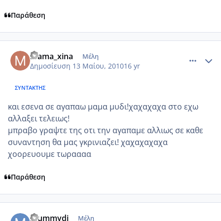
Παράθεση
comment_486734
Author stats
mama_xina
Μέλη
Δημοσίευση
13 Μαίου, 2010
16 yr
ΣΥΝΤΆΚΤΗΣ
και εσενα σε αγαπαω μαμα μυδι!χαχαχαχα στο εχω
αλλαξει τελειως!
μπραβο γραψτε της οτι την αγαπαμε αλλιως σε καθε
συναντηση θα μας γκρινιαζει! χαχαχαχαχα
χοορευουμε τωραααα
Παράθεση
comment_486749
Author stats
mummydi
Μέλη