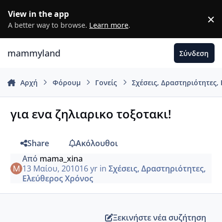
Μετάβαση σε περιεχόμενο
View in the app
×
D
A better way to browse.
Learn more
.
mammyland
Σύνδεση
Αρχή
Φόρουμ
Γονείς
Σχέσεις, Δραστηριότητες,
για ενα ζηλιαρικο τοξοτακι!
Share
Ακόλουθοι
Από
mama_xina
13 Μαίου, 2010
16 yr
in
Σχέσεις, Δραστηριότητες,
Ελεύθερος Χρόνος
Ξεκινήστε νέα συζήτηση