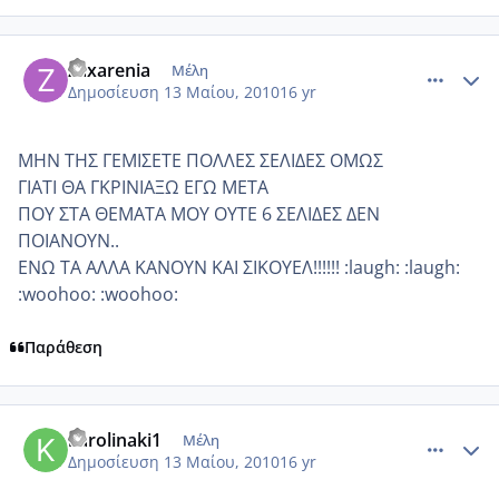
comment_486791
Author stats
zaxarenia
Μέλη
Δημοσίευση
13 Μαίου, 2010
16 yr
ΜΗΝ ΤΗΣ ΓΕΜΙΣΕΤΕ ΠΟΛΛΕΣ ΣΕΛΙΔΕΣ ΟΜΩΣ
ΓΙΑΤΙ ΘΑ ΓΚΡΙΝΙΑΞΩ ΕΓΩ ΜΕΤΑ
ΠΟΥ ΣΤΑ ΘΕΜΑΤΑ ΜΟΥ ΟΥΤΕ 6 ΣΕΛΙΔΕΣ ΔΕΝ
ΠΟΙΑΝΟΥΝ..
ΕΝΩ ΤΑ ΑΛΛΑ ΚΑΝΟΥΝ ΚΑΙ ΣΙΚΟΥΕΛ!!!!!! :laugh: :laugh:
:woohoo: :woohoo:
Παράθεση
comment_486798
Author stats
karolinaki1
Μέλη
Δημοσίευση
13 Μαίου, 2010
16 yr