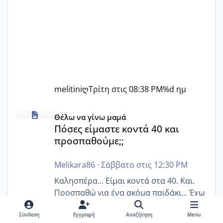
melitiniღ
Τρίτη στις 08:38 PM
%d ημ
Πόσες είμαστε κοντά 40 και προσπαθούμε;;
Θέλω να γίνω μαμά
Πόσες είμαστε κοντά 40 και
προσπαθούμε;;
Melikara86
·
Σάββατο στις 12:30 PM
Καλησπέρα... Είμαι κοντά στα 40. Και.
Προσπαθώ για ένα ακόμα παιδάκι... Έχω
πολυκυστικές και αντίσταση στην
ινσουλίνη καθώς και χάσιμοτο! Έχω λίγα
Σύνδεση
Εγγραφή
Αναζήτηση
Menu