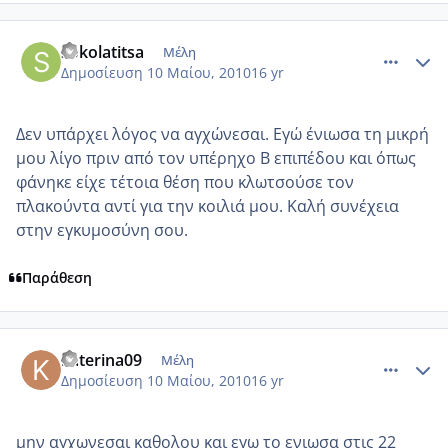
comment_484233
Author stats
sokolatitsa
Μέλη
Δημοσίευση
10 Μαίου, 2010
16 yr
Δεν υπάρχει λόγος να αγχώνεσαι. Εγώ ένιωσα τη μικρή
μου λίγο πριν από τον υπέρηχο Β επιπέδου και όπως
φάνηκε είχε τέτοια θέση που κλωτσούσε τον
πλακούντα αντί για την κοιλιά μου. Καλή συνέχεια
στην εγκυμοσύνη σου.
Παράθεση
comment_484280
Author stats
katerina09
Μέλη
Δημοσίευση
10 Μαίου, 2010
16 yr
μην αγχωνεσαι καθολου και εγω το ενιωσα στις 22