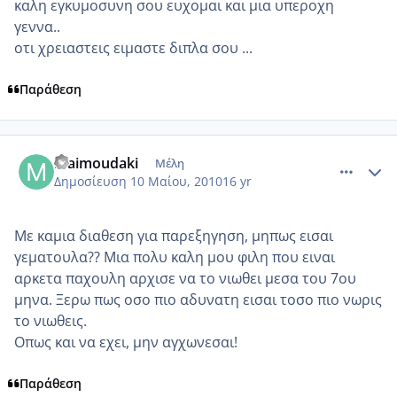
καλη εγκυμοσυνη σου ευχομαι και μια υπεροχη
γεννα..
οτι χρειαστεις ειμαστε διπλα σου ...
Παράθεση
comment_484157
Author stats
Maimoudaki
Μέλη
Δημοσίευση
10 Μαίου, 2010
16 yr
Με καμια διαθεση για παρεξηγηση, μηπως εισαι
γεματουλα?? Μια πολυ καλη μου φιλη που ειναι
αρκετα παχουλη αρχισε να το νιωθει μεσα του 7ου
μηνα. Ξερω πως οσο πιο αδυνατη εισαι τοσο πιο νωρις
το νιωθεις.
Οπως και να εχει, μην αγχωνεσαι!
Παράθεση