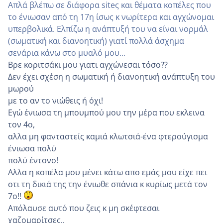
Απλά βλέπω σε διάφορα siteς και θέματα κοπέλες που
το ένιωσαν από τη 17η ίσως κ νωρίτερα και αγχώνομαι
υπερβολικά. Ελπίζω η ανάπτυξή του να είναι νορμάλ
(σωματική και διανοητική) γιατί πολλά άσχημα
σενάρια κάνω στο μυαλό μου...
Bρε κοριτσάκι μου γιατι αγχώνεσαι τόσο??
Δεν έχει σχέση η σωματική ή διανοητική ανάπτυξη του
μωρού
με το αν το νιώθεις ή όχι!
Εγώ ένιωσα τη μπουμπού μου την μέρα που εκλεινα
τον 4ο,
αλλα μη φανταστείς καμιά κλωτσιά-ένα φτερούγισμα
ένιωσα πολύ
πολύ έντονο!
Αλλα η κοπέλα μου μένει κάτω απο εμάς μου είχε πει
οτι τη δικιά της την ένιωθε σπάνια κ κυρίως μετά τον
7ο!!
Απόλαυσε αυτό που ζεις κ μη σκέφτεσαι
χαζομαρίτσες..