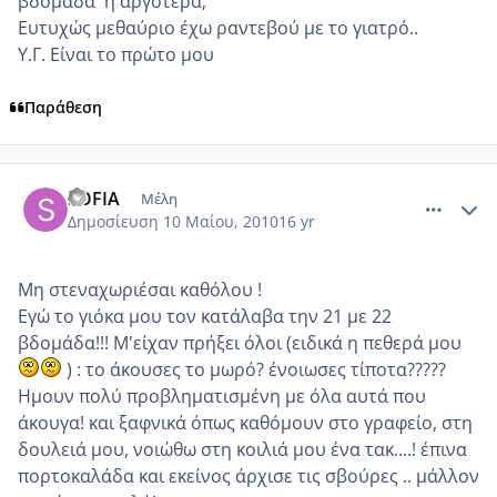
βδομάδα 'ή αργότερα;
Ευτυχώς μεθαύριο έχω ραντεβού με το γιατρό..
Υ.Γ. Είναι το πρώτο μου
Παράθεση
comment_484046
Author stats
SOFIA
Μέλη
Δημοσίευση
10 Μαίου, 2010
16 yr
Mη στεναχωριέσαι καθόλου !
Εγώ το γιόκα μου τον κατάλαβα την 21 με 22
βδομάδα!!! Μ'είχαν πρήξει όλοι (ειδικά η πεθερά μου
) : το άκουσες το μωρό? ένοιωσες τίποτα?????
Ημουν πολύ προβληματισμένη με όλα αυτά που
άκουγα! και ξαφνικά όπως καθόμουν στο γραφείο, στη
δουλειά μου, νοιώθω στη κοιλιά μου ένα τακ....! έπινα
πορτοκαλάδα και εκείνος άρχισε τις σβούρες .. μάλλον