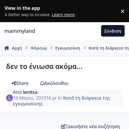
Μετάβαση σε περιεχόμενο
View in the app
×
D
A better way to browse.
Learn more
.
mammyland
Σύνδεση
Αρχή
Φόρουμ
Εγκυμοσύνη
Κατά τη διάρκεια τ
δεν το ένιωσα ακόμα...
Share
Ακόλουθοι
Από
lenitsa
10 Μαίου, 2010
16 yr
in
Κατά τη διάρκεια της
εγκυμοσύνης
Ξεκινήστε νέα συζήτηση