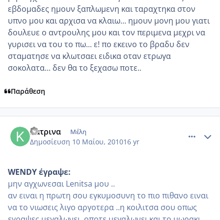
εβδομαδες ημουν ξαπλωμενη και ταραχτηκα στον
υπνο μου και αρχισα να κλαιω... ημουν μονη μου γιατι
δουλευε ο αντρουλης μου και τον περιμενα μεχρι να
γυρισει να του το πω... ε! πο εκεινο το βραδυ δεν
σταματησε να κλωτσαει ειδικα οταν ετρωγα
σοκολατα... δεν θα το ξεχασω ποτε..
Παράθεση
comment_484283
Author stats
Κατρινα
Μέλη
Δημοσίευση
10 Μαίου, 2010
16 yr
WENDY έγραψε:
μην αγχωνεσαι Lenitsa μου ..
αν ειναι η πρωτη σου εγκυμοσυνη το πιο πιθανο ειναι
να το νιωσεις λιγο αργοτερα ..η κοιλιτσα σου οπως
εγραψες μεγαλωνει ,οποτε μεγαλωνει και το μωρακι