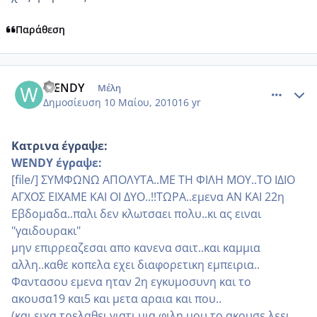
Παράθεση
comment_484371
Author stats
WENDY
Μέλη
Δημοσίευση
10 Μαίου, 2010
16 yr
Κατρινα έγραψε:
WENDY έγραψε:
[file/] ΣΥΜΦΩΝΩ ΑΠΟΛΥΤΑ..ΜΕ ΤΗ ΦΙΛΗ ΜΟΥ..ΤΟ ΙΔΙΟ
ΑΓΧΟΣ ΕΙΧΑΜΕ ΚΑΙ ΟΙ ΔΥΟ..!!ΤΩΡΑ..εμενα ΑΝ ΚΑΙ 22η
Εβδομαδα..παλι δεν κλωτσαει πολυ..κι ας ειναι
"γαιδουρακι"
μην επιρρεαζεσαι απο κανενα σαιτ..και καμμια
αλλη..καθε κοπελα εχει διαφορετικη εμπειρια..
Φαντασου εμενα ηταν 2η εγκυμοσυνη και το
ακουσα19 και5 και μετα αραια και που..
(και ειχα τρελαθει γιατι μια φιλη μου το ακουσε λεει