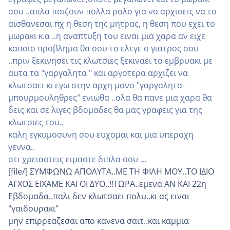
σου ..απλα παιζουν πολλα ρολο για να αρχισεις να το
αισθανεσαι πχ η θεση της μητρας, η θεση που εχει το
μωρακι κ.α ..η αναπτυξη του ειναι μια χαρα αν ειχε
καποιο προβλημα θα σου το ελεγε ο γιατρος σου
..πριν ξεκινησει τις κλωτσιες ξεκιναει το εμβρυακι με
αυτα τα "γαργαλητα " και αργοτερα αρχιζει να
κλωτσαει κι εγω στην αρχη μονο "γαργαλητα-
μπουρμουληθρες" ενιωθα ..ολα θα πανε μια χαρα θα
δεις και σε λιγες βδομαδες θα μας γραφεις για της
κλωτσιες του..
καλη εγκυμοσυνη σου ευχομαι και μια υπεροχη
γεννα..
οτι χρειαστεις ειμαστε διπλα σου ...
[file/] ΣΥΜΦΩΝΩ ΑΠΟΛΥΤΑ..ΜΕ ΤΗ ΦΙΛΗ ΜΟΥ..ΤΟ ΙΔΙΟ
ΑΓΧΟΣ ΕΙΧΑΜΕ ΚΑΙ ΟΙ ΔΥΟ..!!ΤΩΡΑ..εμενα ΑΝ ΚΑΙ 22η
Εβδομαδα..παλι δεν κλωτσαει πολυ..κι ας ειναι
"γαιδουρακι"
μην επιρρεαζεσαι απο κανενα σαιτ..και καμμια