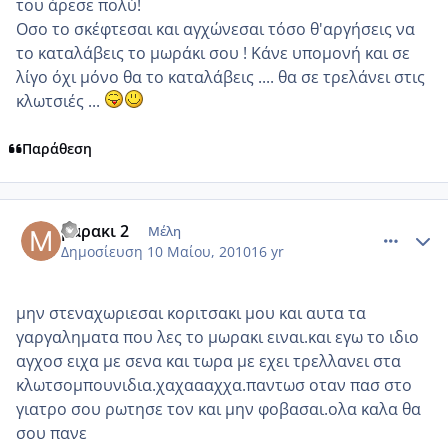
του άρεσε πολύ!
Οσο το σκέφτεσαι και αγχώνεσαι τόσο θ'αργήσεις να
το καταλάβεις το μωράκι σου ! Κάνε υπομονή και σε
λίγο όχι μόνο θα το καταλάβεις .... θα σε τρελάνει στις
κλωτσιές ...
Παράθεση
comment_484068
Author stats
μαρακι 2
Μέλη
Δημοσίευση
10 Μαίου, 2010
16 yr
μην στεναχωριεσαι κοριτσακι μου και αυτα τα
γαργαληματα που λες το μωρακι ειναι.και εγω το ιδιο
αγχοσ ειχα με σενα και τωρα με εχει τρελλανει στα
κλωτσομπουνιδια.χαχαααχχα.παντωσ οταν πασ στο
γιατρο σου ρωτησε τον και μην φοβασαι.ολα καλα θα
σου πανε