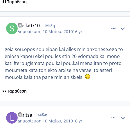
Παράθεση
comment_484373
Author stats
stella0710
Μέλη
Δημοσίευση
10 Μαίου, 2010
16 yr
geia sou.opos sou eipan kai alles min anxonese.ego to
eniosa kapou ekei pou les stin 20 vdomada kai mono
kati fterougismata pou kai pou.kai mena itan to proto
mou.meta kata ton ekto arxise na varaei to asteri
mou.ola kala tha pane min anisixeis.
Παράθεση
comment_484456
Author stats
lenitsa
Μέλη
Δημοσίευση
10 Μαίου, 2010
16 yr