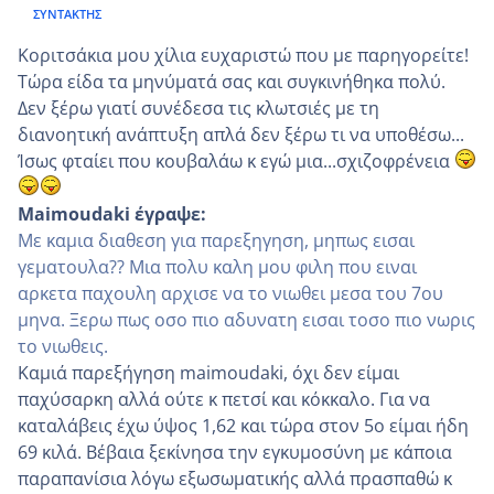
ΣΥΝΤΆΚΤΗΣ
Κοριτσάκια μου χίλια ευχαριστώ που με παρηγορείτε!
Τώρα είδα τα μηνύματά σας και συγκινήθηκα πολύ.
Δεν ξέρω γιατί συνέδεσα τις κλωτσιές με τη
διανοητική ανάπτυξη απλά δεν ξέρω τι να υποθέσω...
Ίσως φταίει που κουβαλάω κ εγώ μια...σχιζοφρένεια
Maimoudaki έγραψε:
Με καμια διαθεση για παρεξηγηση, μηπως εισαι
γεματουλα?? Μια πολυ καλη μου φιλη που ειναι
αρκετα παχουλη αρχισε να το νιωθει μεσα του 7ου
μηνα. Ξερω πως οσο πιο αδυνατη εισαι τοσο πιο νωρις
το νιωθεις.
Καμιά παρεξήγηση maimoudaki, όχι δεν είμαι
παχύσαρκη αλλά ούτε κ πετσί και κόκκαλο. Για να
καταλάβεις έχω ύψος 1,62 και τώρα στον 5ο είμαι ήδη
69 κιλά. Βέβαια ξεκίνησα την εγκυμοσύνη με κάποια
παραπανίσια λόγω εξωσωματικής αλλά πρασπαθώ κ