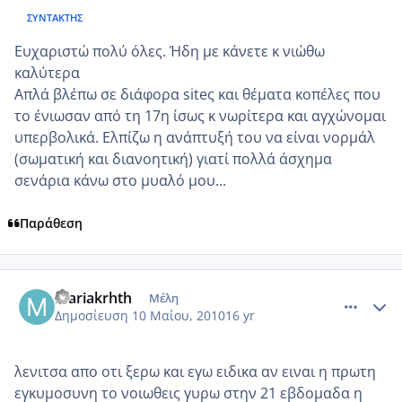
ΣΥΝΤΆΚΤΗΣ
Ευχαριστώ πολύ όλες. Ήδη με κάνετε κ νιώθω
καλύτερα
Απλά βλέπω σε διάφορα siteς και θέματα κοπέλες που
το ένιωσαν από τη 17η ίσως κ νωρίτερα και αγχώνομαι
υπερβολικά. Ελπίζω η ανάπτυξή του να είναι νορμάλ
(σωματική και διανοητική) γιατί πολλά άσχημα
σενάρια κάνω στο μυαλό μου...
Παράθεση
comment_484118
Author stats
mariakrhth
Μέλη
Δημοσίευση
10 Μαίου, 2010
16 yr
λενιτσα απο οτι ξερω και εγω ειδικα αν ειναι η πρωτη
εγκυμοσυνη το νοιωθεις γυρω στην 21 εβδομαδα η