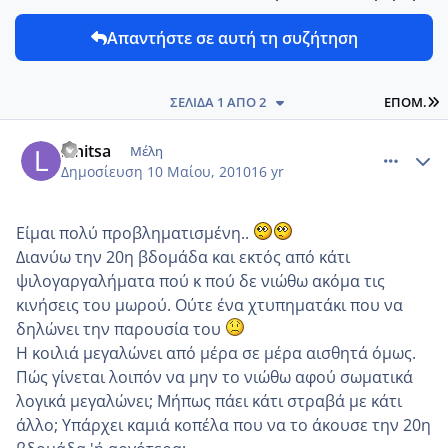
Απαντήστε σε αυτή τη συζήτηση
L
ΣΕΛΊΔΑ 1 ΑΠΌ 2
ΕΠΌΜ.
comment_13324
Author stats
lenitsa
Μέλη
Δημοσίευση
10 Μαίου, 2010
16 yr
Είμαι πολύ προβληματισμένη..
Διανύω την 20η βδομάδα και εκτός από κάτι
ψιλογαργαλήματα πού κ πού δε νιώθω ακόμα τις
κινήσεις του μωρού. Ούτε ένα χτυπηματάκι που να
δηλώνει την παρουσία του
Η κοιλιά μεγαλώνει από μέρα σε μέρα αισθητά όμως.
Πώς γίνεται λοιπόν να μην το νιώθω αφού σωματικά
λογικά μεγαλώνει; Μήπως πάει κάτι στραβά με κάτι
άλλο; Υπάρχει καμιά κοπέλα που να το άκουσε την 20η