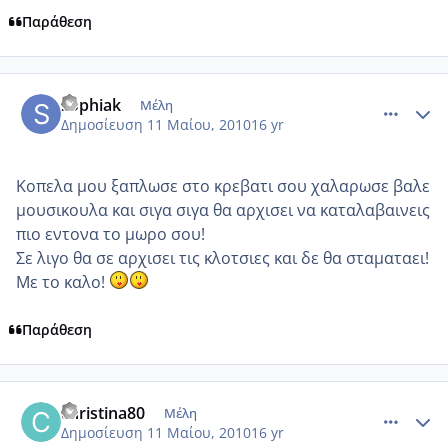
Παράθεση
comment_484686
Author stats
sophiak
Μέλη
Δημοσίευση
11 Μαίου, 2010
16 yr
Κοπελα μου ξαπλωσε στο κρεβατι σου χαλαρωσε βαλε
μουσικουλα και σιγα σιγα θα αρχισει να καταλαβαινεις
πιο εντονα το μωρο σου!
Σε λιγο θα σε αρχισει τις κλοτσιες και δε θα σταματαει!
Με το καλο!
Παράθεση
comment_485168
Author stats
christina80
Μέλη
Δημοσίευση
11 Μαίου, 2010
16 yr