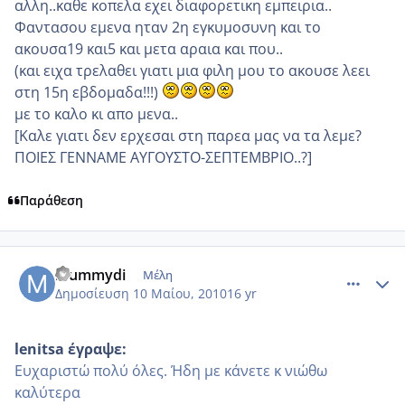
αλλη..καθε κοπελα εχει διαφορετικη εμπειρια..
Φαντασου εμενα ηταν 2η εγκυμοσυνη και το
ακουσα19 και5 και μετα αραια και που..
(και ειχα τρελαθει γιατι μια φιλη μου το ακουσε λεει
στη 15η εβδομαδα!!!)
με το καλο κι απο μενα..
[Καλε γιατι δεν ερχεσαι στη παρεα μας να τα λεμε?
ΠΟΙΕΣ ΓΕΝΝΑΜΕ ΑΥΓΟΥΣΤΟ-ΣΕΠΤΕΜΒΡΙΟ..?]
Παράθεση
comment_484326
Author stats
mummydi
Μέλη
Δημοσίευση
10 Μαίου, 2010
16 yr
lenitsa έγραψε:
Ευχαριστώ πολύ όλες. Ήδη με κάνετε κ νιώθω
καλύτερα