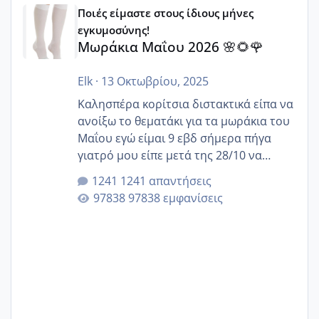
Μωράκια Μαΐου 2026 🌸🌻🌹
Ποιές είμαστε στους ίδιους μήνες
εγκυμοσύνης!
Μωράκια Μαΐου 2026 🌸🌻🌹
Elk
·
13 Οκτωβρίου, 2025
Καλησπέρα κορίτσια διστακτικά είπα να
ανοίξω το θεματάκι για τα μωράκια του
Μαΐου εγώ είμαι 9 εβδ σήμερα πήγα
γιατρό μου είπε μετά της 28/10 να
κλείσω ραντεβού για την αυχενική είναι
1241 απαντήσεις
καμιά άλλη κοπέλα να γεννάει Μάιο ;;
97838 εμφανίσεις