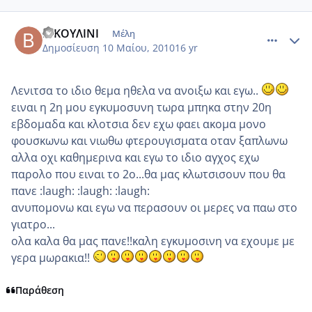
comment_484221
Author stats
ΒΙΚΟΥΛΙΝΙ
Μέλη
Δημοσίευση
10 Μαίου, 2010
16 yr
Λενιτσα το ιδιο θεμα ηθελα να ανοιξω και εγω..
ειναι η 2η μου εγκυμοσυνη τωρα μπηκα στην 20η
εβδομαδα και κλοτσια δεν εχω φαει ακομα μονο
φουσκωνω και νιωθω φτερουγισματα οταν ξαπλωνω
αλλα οχι καθημερινα και εγω το ιδιο αγχος εχω
παρολο που ειναι το 2ο...θα μας κλωτσισουν που θα
πανε :laugh: :laugh: :laugh:
ανυπομονω και εγω να περασουν οι μερες να παω στο
γιατρο...
ολα καλα θα μας πανε!!καλη εγκυμοσινη να εχουμε με
γερα μωρακια!!
Παράθεση