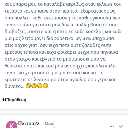
κουμπαρα μου το καταλαβε ακριβως οταν εκλεινε τον
τεταρτο και εμπαινε στον πεμπτο...εξαρταται ομως
απο πολλα ...καθε εγκυμοσυνη και καθε εγκυουλα δεν
ειναι το ιδιο για αυτο μην δινεις πολλη βαση σε οσα
διαβαζεις...αυτα ειναι εμπειριες καθε κοπελας και καθε
μια μας λειτουργει διαφορετικα...εγω ανυσηχουσα
στις αρχες γιατι δεν ειχα ποτε ουτε ζαλαδες ουτε
εμετους τιποτα και ειχα φρικαρει μεχρι που πηγαινα
στον γιατρο και εβλεπα το μπουμπουκι μου να
θεριευει οποτε και εσυ μην ανυσηχεις και ολα καλα
ειναι...να χαιρεσαι το μπεμπακι σου και να το
κρατησεις σε λιγο καιρο στην αγκαλια σου γερο και
δυνατο...
Παράθεση
comment_484125
Author stats
Κικιτσα22
Μέλη