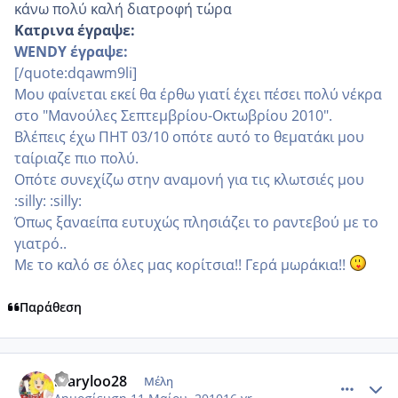
κάνω πολύ καλή διατροφή τώρα
Κατρινα έγραψε:
WENDY έγραψε:
[/quote:dqawm9li]
Μου φαίνεται εκεί θα έρθω γιατί έχει πέσει πολύ νέκρα
στο "Μανούλες Σεπτεμβρίου-Οκτωβρίου 2010".
Βλέπεις έχω ΠΗΤ 03/10 οπότε αυτό το θεματάκι μου
ταίριαζε πιο πολύ.
Οπότε συνεχίζω στην αναμονή για τις κλωτσιές μου
:silly: :silly:
Όπως ξαναείπα ευτυχώς πλησιάζει το ραντεβού με το
γιατρό..
Με το καλό σε όλες μας κορίτσια!! Γερά μωράκια!!
Παράθεση
comment_484618
Author stats
maryloo28
Μέλη