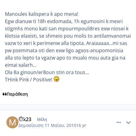
Manoules kalispera k apo mena!
Egw dianuw ti 18h evdomada, 1h egumosini k mexri
stigmhs mono kati san mpourmpouli8res exw niosei k
klotsia elaxisti, se shmeio pou molis to antilamvanomai
vazw to xeri k perimenw alla tipota. Araiaaaaa...mi sas
pw psemmata oti den exw ligo agxos-anupomonisia
alla sto lepto ta vgazw apo to mualo mou auta gia na
eimai xalarh...
Ola 8a ginoun/er8oun stin ora tous...
THink Pink / Positive!
Παράθεση
comment_485245
Author stats
mk23
Μέλη
Δημοσίευση
11 Μαίου, 2010
16 yr