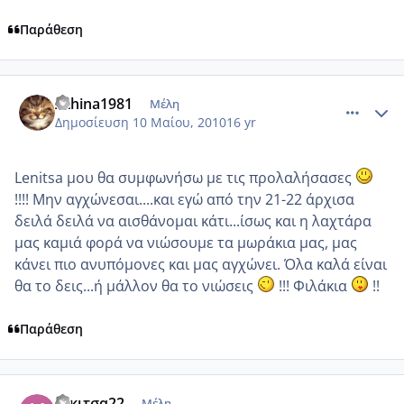
Παράθεση
comment_484075
Author stats
Athina1981
Μέλη
Δημοσίευση
10 Μαίου, 2010
16 yr
Lenitsa μου θα συμφωνήσω με τις προλαλήσασες
!!!! Μην αγχώνεσαι....και εγώ από την 21-22 άρχισα
δειλά δειλά να αισθάνομαι κάτι...ίσως και η λαχτάρα
μας καμιά φορά να νιώσουμε τα μωράκια μας, μας
κάνει πιο ανυπόμονες και μας αγχώνει. Όλα καλά είναι
θα το δεις...ή μάλλον θα το νιώσεις
!!! Φιλάκια
!!
Παράθεση
comment_484079
Author stats
Κικιτσα22
Μέλη