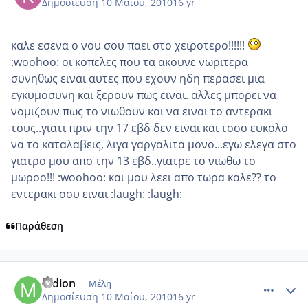
Δημοσίευση
10 Μαίου, 2010
16 yr
καλε εσενα ο νου σου παει στο χειροτερο!!!!!!
:woohoo: οι κοπελες που τα ακουνε νωριτερα
συνηθως ειναι αυτες που εχουν ηδη περασει μια
εγκυμοσυνη και ξερουν πως ειναι. αλλες μπορει να
νομιζουν πως το νιωθουν και να ειναι το αντερακι
τους..γιατι πριν την 17 εβδ δεν ειναι και τοσο ευκολο
να το καταλαβεις, λιγα γαργαλιτα μονο...εγω ελεγα στο
γιατρο μου απο την 13 εβδ..γιατρε το νιωθω το
μωροο!!! :woohoo: και μου λεει απο τωρα καλε?? το
εντερακι σου ειναι :laugh: :laugh:
Παράθεση
comment_484133
Author stats
mdion
Μέλη
Δημοσίευση
10 Μαίου, 2010
16 yr