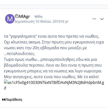
comment_484206
Author stats
MARAgr
Μέλη
Δημοσίευση
10 Μαίου, 2010
16 yr
τα "γαργαληματα" ειναι αυτα που πρεπει να νιωθεις.
Οχι κλωτσιες ακομα. Στην πρωτη μου εγκυμοσυνη ειχα
νιωσει κατι την 20η εβδομαδα που μοιαζει με
...πεταλουδιτσες.
Τωρα ομως νιωθω... μπουρμπουληθρες εδω και μια
βδομαδουλα περιπου. Λενε αν δεν ειναι η πρωτη σου
εγκυμοσυνη μπορεις να τα νιωσεις και λιγο νωριτερα.
Μην ανησυχεις, αυτο ειναι που νιωθεις. Με το καλο!
Παράθεση