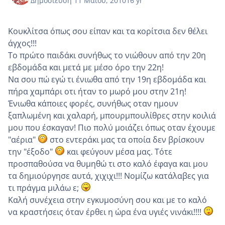
Δημοσίευση
11 Μαίου, 2010
16 yr
Κουκλίτσα όπως σου είπαν και τα κορίτσια δεν θέλει
άγχος!!!
Το πρώτο παιδάκι συνήθως το νιώθουν από την 20η
εβδομάδα και μετά με μέσο όρο την 22η!
Να σου πώ εγώ τι ένιωθα από την 19η εβδομάδα και
πήρα χαμπάρι οτι ήταν το μωρό μου στην 21η!
Ένιωθα κάποιες φορές, συνήθως οταν ημουν
ξαπλωμένη και χαλαρή, μπουρμπουλίθρες στην κοιλιά
μου που έσκαγαν! Πιο πολύ μοιάζει όπως οταν έχουμε
"αέρια"
στο εντεράκι μας τα οποία δεν βρίσκουν
την "έξοδο"
και φεύγουν μέσα μας. Τότε
προσπαθούσα να θυμηθώ τι στο καλό έφαγα και μου
τα δημιούργησε αυτά, χιχιχι!!! Νομίζω κατάλαβες για
τι πράγμα μιλάω ε;
Καλή συνέχεια στην εγκυμοσύνη σου και με το καλό
να κραστήσεις όταν έρθει η ώρα ένα υγιές νινάκι!!!!