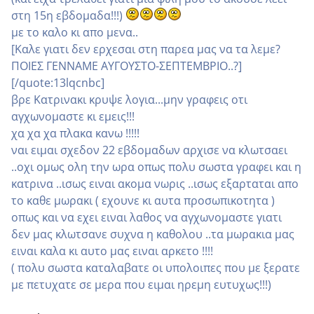
στη 15η εβδομαδα!!!)
με το καλο κι απο μενα..
[Καλε γιατι δεν ερχεσαι στη παρεα μας να τα λεμε?
ΠΟΙΕΣ ΓΕΝΝΑΜΕ ΑΥΓΟΥΣΤΟ-ΣΕΠΤΕΜΒΡΙΟ..?]
[/quote:13lqcnbc]
βρε Κατρινακι κρυψε λογια...μην γραφεις οτι
αγχωνομαστε κι εμεις!!!
χα χα χα πλακα κανω !!!!!
ναι ειμαι σχεδον 22 εβδομαδων αρχισε να κλωτσαει
..οχι ομως ολη την ωρα οπως πολυ σωστα γραφει και η
κατρινα ..ισως ειναι ακομα νωρις ..ισως εξαρταται απο
το καθε μωρακι ( εχουνε κι αυτα προσωπικοτητα )
οπως και να εχει ειναι λαθος να αγχωνομαστε γιατι
δεν μας κλωτσανε συχνα η καθολου ..τα μωρακια μας
ειναι καλα κι αυτο μας ειναι αρκετο !!!!
( πολυ σωστα καταλαβατε οι υπολοιπες που με ξερατε
με πετυχατε σε μερα που ειμαι ηρεμη ευτυχως!!!)