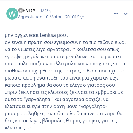
comment_484155
Author stats
WENDY
Μέλη
Δημοσίευση
10 Μαίου, 2010
16 yr
μην αγχωνεσαι Lenitsa μου ..
αν ειναι η πρωτη σου εγκυμοσυνη το πιο πιθανο ειναι
να το νιωσεις λιγο αργοτερα ..η κοιλιτσα σου οπως
εγραψες μεγαλωνει ,οποτε μεγαλωνει και το μωρακι
σου ..απλα παιζουν πολλα ρολο για να αρχισεις να το
αισθανεσαι πχ η θεση της μητρας, η θεση που εχει το
μωρακι κ.α ..η αναπτυξη του ειναι μια χαρα αν ειχε
καποιο προβλημα θα σου το ελεγε ο γιατρος σου
..πριν ξεκινησει τις κλωτσιες ξεκιναει το εμβρυακι με
αυτα τα "γαργαλητα " και αργοτερα αρχιζει να
κλωτσαει κι εγω στην αρχη μονο "γαργαλητα-
μπουρμουληθρες" ενιωθα ..ολα θα πανε μια χαρα θα
δεις και σε λιγες βδομαδες θα μας γραφεις για της
κλωτσιες του..