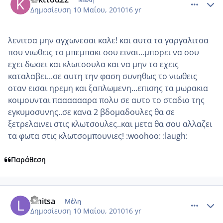
Δημοσίευση
10 Μαίου, 2010
16 yr
λενιτσα μην αγχωνεσαι καλε! και αυτα τα γαργαλιτσα
που νιωθεις το μπεμπακι σου ειναι...μπορει να σου
εχει δωσει και κλωτσουλα και να μην το εχεις
καταλαβει...σε αυτη την φαση συνηθως το νιωθεις
οταν εισαι ηρεμη και ξαπλωμενη...επισης τα μωρακια
κοιμουνται πααααααρα πολυ σε αυτο το σταδιο της
εγκυμοσυνης..σε κανα 2 βδομαδουλες θα σε
ξετρελαινει στις κλωτσουλες..και μετα θα σου αλλαζει
τα φωτα στις κλωτσομπουνιες! :woohoo: :laugh:
Παράθεση
comment_484086
Author stats
lenitsa
Μέλη
Δημοσίευση
10 Μαίου, 2010
16 yr