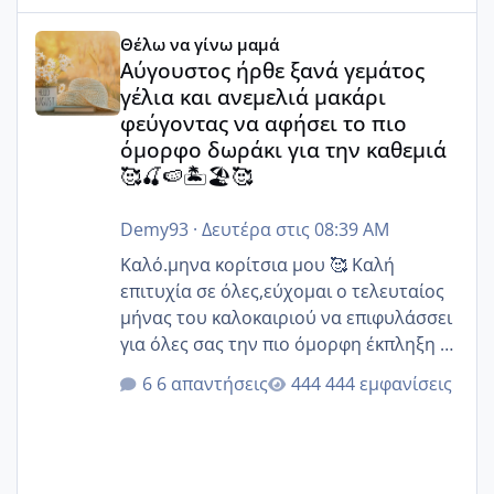
Αύγουστος ήρθε ξανά γεμάτος γέλια και ανεμελιά μακάρι 
Θέλω να γίνω μαμά
Αύγουστος ήρθε ξανά γεμάτος
γέλια και ανεμελιά μακάρι
φεύγοντας να αφήσει το πιο
όμορφο δωράκι για την καθεμιά
🥰🍒🍉🏝️🏖️🥰
Demy93
·
Δευτέρα στις 08:39 AM
Καλό.μηνα κορίτσια μου 🥰 Καλή
επιτυχία σε όλες,εύχομαι ο τελευταίος
μήνας του καλοκαιριού να επιφυλάσσει
για όλες σας την πιο όμορφη έκπληξη 🧿
@Elk @Melikara86 @Παρασκευαιδου
6 απαντήσεις
444 εμφανίσεις
@Zenia z @melitiniღ @Christi.D.
@flowerv @Riaa @Ngsofia