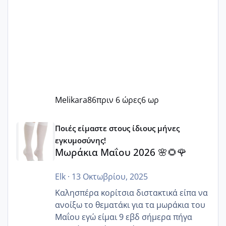
Melikara86
πριν 6 ώρες
6 ωρ
Μωράκια Μαΐου 2026 🌸🌻🌹
Ποιές είμαστε στους ίδιους μήνες
εγκυμοσύνης!
Μωράκια Μαΐου 2026 🌸🌻🌹
Elk
·
13 Οκτωβρίου, 2025
Καλησπέρα κορίτσια διστακτικά είπα να
ανοίξω το θεματάκι για τα μωράκια του
Μαΐου εγώ είμαι 9 εβδ σήμερα πήγα