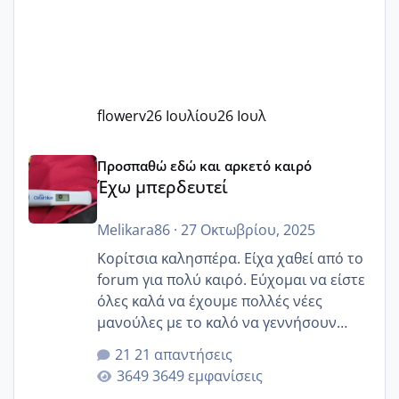
flowerv
26 Ιουλίου
26 Ιουλ
Έχω μπερδευτεί
Προσπαθώ εδώ και αρκετό καιρό
Έχω μπερδευτεί
Melikara86
·
27 Οκτωβρίου, 2025
Κορίτσια καλησπέρα. Είχα χαθεί από το
forum για πολύ καιρό. Εύχομαι να είστε
όλες καλά να έχουμε πολλές νέες
μανούλες με το καλό να γεννήσουν
αυτές που ήδη περιμένουν. Να πάρουν
21 απαντήσεις
γερα μωράκια στην αγκαλίτσα τους
3649 εμφανίσεις
🙏🏼🙏🏼 Ας πάμε λοιπόν στο θέμα μου.