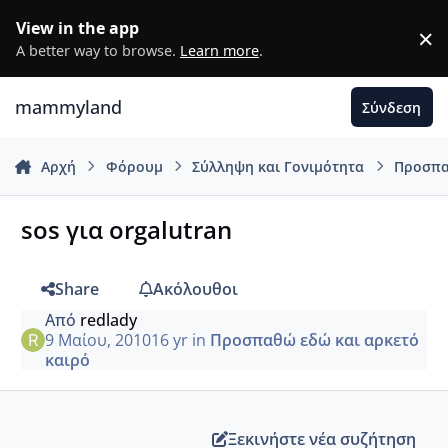
Μετάβαση σε περιεχόμενο
View in the app
×
D
A better way to browse.
Learn more
.
mammyland
Σύνδεση
Αρχή
Φόρουμ
Σύλληψη και Γονιμότητα
Προσπα
sos για orgalutran
Share
Ακόλουθοι
Από
redlady
9 Μαίου, 2010
16 yr
in
Προσπαθώ εδώ και αρκετό
καιρό
Ξεκινήστε νέα συζήτηση