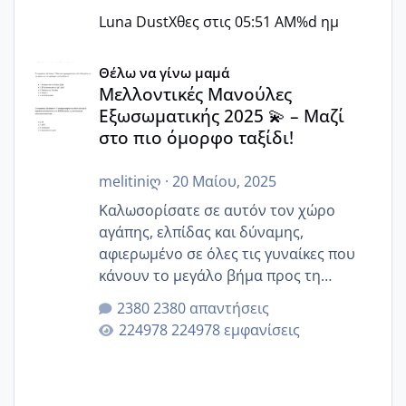
Luna Dust
Χθες στις 05:51 AM
%d ημ
Μελλοντικές Μανούλες Εξωσωματικής 2025 💫 – Μαζί στο
Θέλω να γίνω μαμά
Μελλοντικές Μανούλες
Εξωσωματικής 2025 💫 – Μαζί
στο πιο όμορφο ταξίδι!
melitiniღ
·
20 Μαίου, 2025
Καλωσορίσατε σε αυτόν τον χώρο
αγάπης, ελπίδας και δύναμης,
αφιερωμένο σε όλες τις γυναίκες που
κάνουν το μεγάλο βήμα προς τη
μητρότητα μέσω εξωσωματικής το 2025.
2380 απαντήσεις
Εδώ θα μοιραστούμε αγωνίες, χαρές,
224978 εμφανίσεις
εμπειρίες και κάθε μικρή ή μεγάλη
στιγμή αυτού του ξεχωριστού ταξιδιού.
Καμία δεν είναι μόνη – όλες μαζί
μπορούμε να στηρίξουμε η μία την