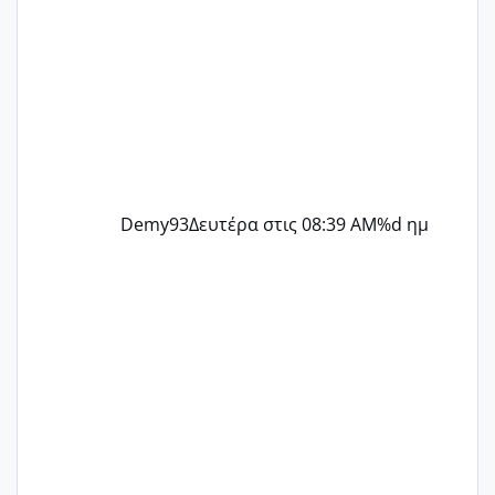
Demy93
Δευτέρα στις 08:39 AM
%d ημ