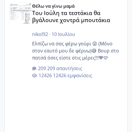
Του Ιούλη τα τεστάκια θα βγάλουνε χοντρά μπουτάκια
Θέλω να γίνω μαμά
Του Ιούλη τα τεστάκια θα
βγάλουνε χοντρά μπουτάκια
nikol92
·
10 Ιουλίου
Ελπίζω να σας φέρω γούρι 😜 (Μόνο
στον εαυτό μου δε φέρνω)😅 Βουρ στο
πατσά όσες είστε στις μέρες!!!💙🩷
209 απαντήσεις
12426 εμφανίσεις