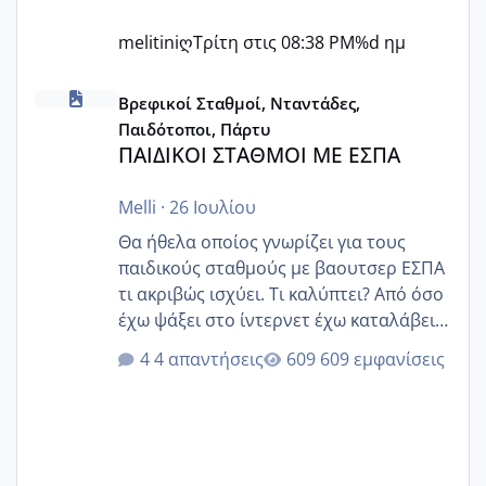
melitiniღ
Τρίτη στις 08:38 PM
%d ημ
ΠΑΙΔΙΚΟΙ ΣΤΑΘΜΟΙ ΜΕ ΕΣΠΑ
Βρεφικοί Σταθμοί, Νταντάδες,
Παιδότοποι, Πάρτυ
ΠΑΙΔΙΚΟΙ ΣΤΑΘΜΟΙ ΜΕ ΕΣΠΑ
Melli
·
26 Ιουλίου
Θα ήθελα οποίος γνωρίζει για τους
παιδικούς σταθμούς με βαουτσερ ΕΣΠΑ
τι ακριβώς ισχύει. Τι καλύπτει? Από όσο
έχω ψάξει στο ίντερνετ έχω καταλάβει
ότι το βαουτσερ καλύπτει όλα τα
4 απαντήσεις
609 εμφανίσεις
δίδακτρα και τα τροφεια του ιδιωτικού
παιδικού σταθμού για όποιον το έχει
πάρει. Οι παιδικοί σταθμοί έχουν
υπογράψει σύμβαση με την ΕΕΤΑΑ ότι
δέχονται παιδιά με βαουτσερ και ότι