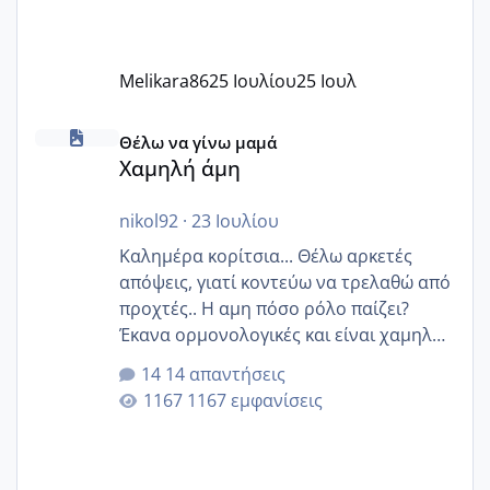
Melikara86
25 Ιουλίου
25 Ιουλ
Χαμηλή άμη
Θέλω να γίνω μαμά
Χαμηλή άμη
nikol92
·
23 Ιουλίου
Καλημέρα κορίτσια... Θέλω αρκετές
απόψεις, γιατί κοντεύω να τρελαθώ από
προχτές.. Η αμη πόσο ρόλο παίζει?
Έκανα ορμονολογικές και είναι χαμηλή
για την ηλικία μου.. Είχα ήδη μια
14 απαντήσεις
εγκυμοσύνη, που έπρεπε να τερματιστεί
1167 εμφανίσεις
στην 27η εβδομάδα και προσπαθώ 7
μήνες ήδη και αρχίζω να αγχώνομαι με
το 1,18... Είμαι 33.. Κάποια που να έμεινε