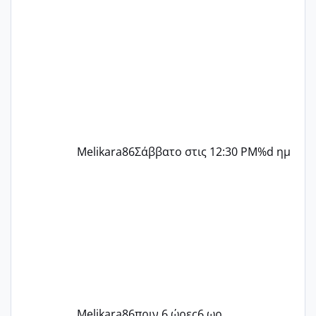
περίοδο αυτό τον μήνα περίμενα 20 δεν
ήρθα απλά είδα λίγα ροζ έκανα υπέρηχο
την επομενη μέρα και το ενδομήτριό
ήταν 11,1 χιλιοστά πολύ κα
Melikara86
Σάββατο στις 12:30 PM
%d ημ
Melikara86
πριν 6 ώρες
6 ωρ