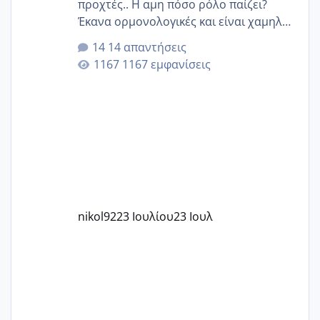
προχτές.. Η αμη πόσο ρόλο παίζει?
Έκανα ορμονολογικές και είναι χαμηλή
για την ηλικία μου.. Είχα ήδη μια
14 απαντήσεις
εγκυμοσύνη, που έπρεπε να τερματιστεί
1167 εμφανίσεις
στην 27η εβδομάδα και προσπαθώ 7
μήνες ήδη και αρχίζω να αγχώνομαι με
το 1,18... Είμαι 33.. Κάποια που να έμεινε
με χαμηλή άμη???
nikol92
23 Ιουλίου
23 Ιουλ