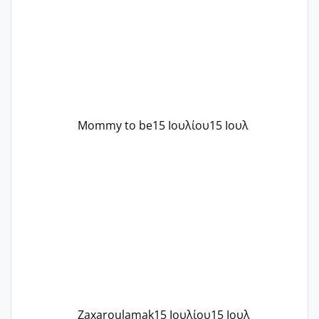
στρες ήταν επιλογή για ιατρικούς
λόγους της δεδομένης στιγμής.
Mommy to be
15 Ιουλίου
15 Ιουλ
Zaxaroulamak
15 Ιουλίου
15 Ιουλ