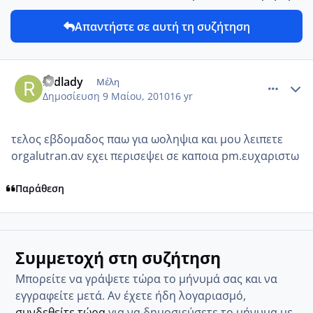
Απαντήστε σε αυτή τη συζήτηση
comment_13308
Author stats
redlady
Μέλη
Δημοσίευση
9 Μαίου, 2010
16 yr
τελος εβδομαδος παω για ωοληψια και μου λειπετε
orgalutran.αν εχει περισεψει σε καποια pm.ευχαριστω
Παράθεση
Συμμετοχή στη συζήτηση
Μπορείτε να γράψετε τώρα το μήνυμά σας και να
εγγραφείτε μετά. Αν έχετε ήδη λογαριασμό,
συνδεθείτε τώρα
για να δημοσιεύσετε το μήνυμα με