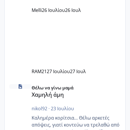
παράνομο να χρεώνουν κάτι επιπλέον.
Melli
26 Ιουλίου
26 Ιουλ
Εγώ πήγα σε έναν ιδιωτικό παιδικό στ
RAM21
27 Ιουλίου
27 Ιουλ
Χαμηλή άμη
Θέλω να γίνω μαμά
Χαμηλή άμη
nikol92
·
23 Ιουλίου
Καλημέρα κορίτσια... Θέλω αρκετές
απόψεις, γιατί κοντεύω να τρελαθώ από