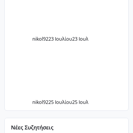
με χαμηλή άμη???
nikol92
23 Ιουλίου
23 Ιουλ
nikol92
25 Ιουλίου
25 Ιουλ
Νέες Συζητήσεις