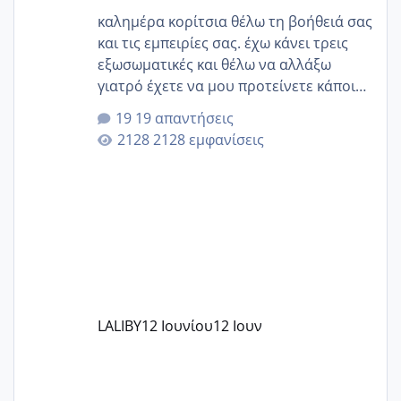
καλημέρα κορίτσια θέλω τη βοήθειά σας
και τις εμπειρίες σας. έχω κάνει τρεις
εξωσωματικές και θέλω να αλλάξω
γιατρό έχετε να μου προτείνετε κάποιον
που μείνατε ευχαριστημένες και είχατε
19 απαντήσεις
επιιτυχία? έκανα στο υγεία με τον
2128 εμφανίσεις
ζερβομανωλάκη (δεν το εψαξε καθόλου
το θέμα δεν μου άρεσε καθο΄λου) και
στο γένεσις με τον πάντο
LALIBY
12 Ιουνίου
12 Ιουν