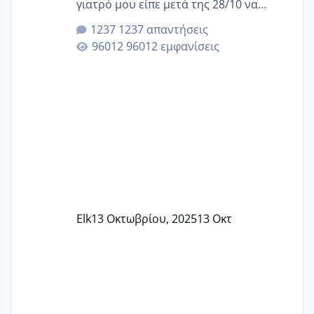
γιατρό μου είπε μετά της 28/10 να
κλείσω ραντεβού για την αυχενική είναι
1237 απαντήσεις
καμιά άλλη κοπέλα να γεννάει Μάιο ;;
96012 εμφανίσεις
Elk
13 Οκτωβρίου, 2025
13 Οκτ