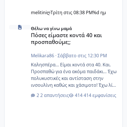
melitiniღ
Τρίτη στις 08:38 PM
%d ημ
Πόσες είμαστε κοντά 40 και προσπαθούμε;;
Θέλω να γίνω μαμά
Πόσες είμαστε κοντά 40 και
προσπαθούμε;;
Melikara86
·
Σάββατο στις 12:30 PM
Καλησπέρα... Είμαι κοντά στα 40. Και.
Προσπαθώ για ένα ακόμα παιδάκι... Έχω
πολυκυστικές και αντίσταση στην
ινσουλίνη καθώς και χάσιμοτο! Έχω λίγα
κιλά παραπάνω και όσο κ αν προσπαθώ
2 απαντήσεις
414 εμφανίσεις
δεν χάνω εύκολα! Προσπαθώ για ακόμη
ένα παιδί εδώ και 1,5 χρόνο! Θέλετε να
γράψετε όσες κοπέλες είστε σε
παρόμοια φάση;; Αυτή την στιγμή έχω
δύο χαμένους κύκλους δεν έχω έρθει