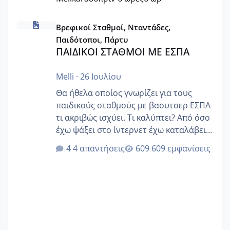
ΠΑΙΔΙΚΟΙ ΣΤΑΘΜΟΙ ΜΕ ΕΣΠΑ
Βρεφικοί Σταθμοί, Νταντάδες,
Παιδότοποι, Πάρτυ
ΠΑΙΔΙΚΟΙ ΣΤΑΘΜΟΙ ΜΕ ΕΣΠΑ
Melli
·
26 Ιουλίου
Θα ήθελα οποίος γνωρίζει για τους
παιδικούς σταθμούς με βαουτσερ ΕΣΠΑ
τι ακριβώς ισχύει. Τι καλύπτει? Από όσο
έχω ψάξει στο ίντερνετ έχω καταλάβει
ότι το βαουτσερ καλύπτει όλα τα
4 απαντήσεις
609 εμφανίσεις
δίδακτρα και τα τροφεια του ιδιωτικού
παιδικού σταθμού για όποιον το έχει
πάρει. Οι παιδικοί σταθμοί έχουν
υπογράψει σύμβαση με την ΕΕΤΑΑ ότι
δέχονται παιδιά με βαουτσερ και ότι
αυτό τα καλύπτει όλα εκτός από έξτρα
όπως σχολικό λεωφορείο κτλ. Είναι