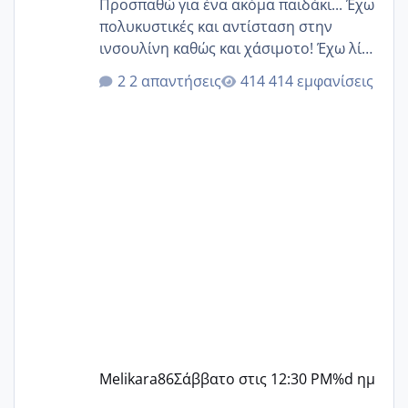
Προσπαθώ για ένα ακόμα παιδάκι... Έχω
πολυκυστικές και αντίσταση στην
ινσουλίνη καθώς και χάσιμοτο! Έχω λίγα
κιλά παραπάνω και όσο κ αν προσπαθώ
2 απαντήσεις
414 εμφανίσεις
δεν χάνω εύκολα! Προσπαθώ για ακόμη
ένα παιδί εδώ και 1,5 χρόνο! Θέλετε να
γράψετε όσες κοπέλες είστε σε
παρόμοια φάση;; Αυτή την στιγμή έχω
δύο χαμένους κύκλους δεν έχω έρθει
περίοδο αυτό τον μήνα περίμενα 20 δεν
ήρθα απλά είδα λίγα ροζ έκανα υπέρηχο
την επομενη μέρα και το ενδομήτριό
ήταν 11,1 χιλιοστά πολύ κα
Melikara86
Σάββατο στις 12:30 PM
%d ημ