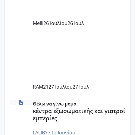
αυτό τα καλύπτει όλα εκτός από έξτρα
όπως σχολικό λεωφορείο κτλ. Είναι
παράνομο να χρεώνουν κάτι επιπλέον.
Melli
26 Ιουλίου
26 Ιουλ
Εγώ πήγα σε έναν ιδιωτικό παιδικό στ
RAM21
27 Ιουλίου
27 Ιουλ
κέντρα εξωσωματικής και γιατροί εμπερίες
Θέλω να γίνω μαμά
κέντρα εξωσωματικής και γιατροί
εμπερίες
LALIBY
·
12 Ιουνίου