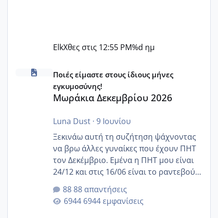
Elk
Χθες στις 12:55 PM
%d ημ
Μωράκια Δεκεμβρίου 2026
Ποιές είμαστε στους ίδιους μήνες
εγκυμοσύνης!
Μωράκια Δεκεμβρίου 2026
Luna Dust
·
9 Ιουνίου
Ξεκινάω αυτή τη συζήτηση ψάχνοντας
να βρω άλλες γυναίκες που έχουν ΠΗΤ
τον Δεκέμβριο. Εμένα η ΠΗΤ μου είναι
24/12 και στις 16/06 είναι το ραντεβού
της αυχενικής διαφάνειας. Έχω αρκετό
88 απαντήσεις
άγχος και οι μέρες δεν φαίνεται να
6944 εμφανίσεις
περνάνε με τίποτα.