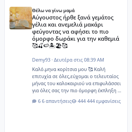
Αύγουστος ήρθε ξανά γεμάτος γέλια και ανεμελιά μακάρι 
Θέλω να γίνω μαμά
Αύγουστος ήρθε ξανά γεμάτος
γέλια και ανεμελιά μακάρι
φεύγοντας να αφήσει το πιο
όμορφο δωράκι για την καθεμιά
🥰🍒🍉🏝️🏖️🥰
Demy93
·
Δευτέρα στις 08:39 AM
Καλό.μηνα κορίτσια μου 🥰 Καλή
επιτυχία σε όλες,εύχομαι ο τελευταίος
μήνας του καλοκαιριού να επιφυλάσσει
για όλες σας την πιο όμορφη έκπληξη 🧿
@Elk @Melikara86 @Παρασκευαιδου
6 απαντήσεις
444 εμφανίσεις
@Zenia z @melitiniღ @Christi.D.
@flowerv @Riaa @Ngsofia