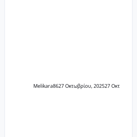
Τελευταία περίοδο 25 σεπτεμβρίου
Εδώ και τέσσερις πέντε μέρες νιώθω
αρρωστη δεν έχω κουράγιο για τίποτα
πονάει πολύ το στήθος μου και τα δύο
και βάζω θερμόμετρο και έχω συνεχώς
37 με 37, 3 Έτσι λοιπόν είπα να κάνω
ένα τεστ την παρασ
Melikara86
27 Οκτωβρίου, 2025
27 Οκτ