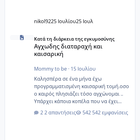
nikol92
25 Ιουλίου
25 Ιουλ
Αγχωδης διαταραχή και καισαρική
Κατά τη διάρκεια της εγκυμοσύνης
Αγχωδης διαταραχή και
καισαρική
Mommy to be
·
15 Ιουλίου
Καλησπέρα σε ένα μήνα έχω
προγραμματισμένη καισαρική τομή.οσο
ο καιρός πλησιάζει τόσο αγχώνομαι ..
Υπάρχει κάποια κοπέλα που να έχει
παρόμοιο ιστορικό να μας πει την
2 απαντήσεις
542 εμφανίσεις
εμπειρία της;Να σημειώσω είναι η
δεύτερη εγκυμοσύνη μου και καισαρική
στην πρώτη είχα κάνει ολική νάρκωση
..βέβαια δεν είχα κανένα άγχος και