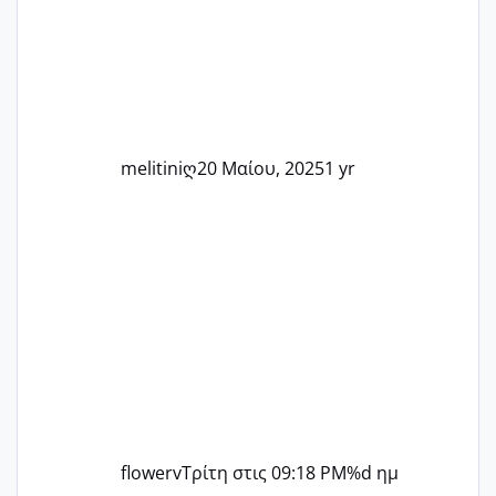
άλλη, να δώσουμε κουράγιο στις
δύσκολες στιγμές και να γιορτάσουμε
τις μικρές και μεγάλες νίκες. Είτε είστε
στο στάδιο της προετοιμασίας, είτε
ετοιμάζεστε
melitiniღ
20 Μαίου, 2025
1 yr
flowerv
Τρίτη στις 09:18 PM
%d ημ