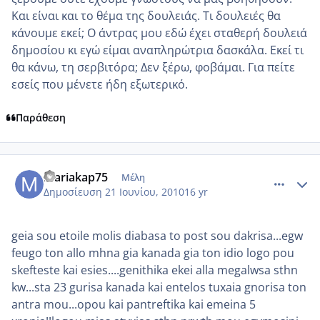
Και είναι και το θέμα της δουλειάς. Τι δουλειές θα
κάνουμε εκεί; Ο άντρας μου εδώ έχει σταθερή δουλειά
δημοσίου κι εγώ είμαι αναπληρώτρια δασκάλα. Εκεί τι
θα κάνω, τη σερβιτόρα; Δεν ξέρω, φοβάμαι. Για πείτε
εσείς που μένετε ήδη εξωτερικό.
Παράθεση
comment_522426
Author stats
mariakap75
Μέλη
Δημοσίευση
21 Ιουνίου, 2010
16 yr
geia sou etoile molis diabasa to post sou dakrisa...egw
feugo ton allo mhna gia kanada gia ton idio logo pou
skefteste kai esies....genithika ekei alla megalwsa sthn
kw...sta 23 gurisa kanada kai entelos tuxaia gnorisa ton
antra mou...opou kai pantreftika kai emeina 5