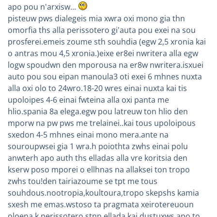
apo pou n'arxisw...
pisteuw pws dialegeis mia xwra oxi mono gia thn
omorfia ths alla perissotero gi'auta pou exei na sou
prosferei.emeis zoume sth souhdia (egw 2,5 xronia kai
o antras mou 4,5 xronia.)eixe er8ei nwritera alla egw
logw spoudwn den mporousa na er8w nwritera.isxuei
auto pou sou eipan manoula3 oti exei 6 mhnes nuxta
alla oxi olo to 24wro.18-20 wres einai nuxta kai tis
upoloipes 4-6 einai fwteina alla oxi panta me
hlio.spania 8a elega.egw pou latreuw ton hlio den
mporw na pw pws me trelainei..kai tous upoloipous
sxedon 4-5 mhnes einai mono mera.ante na
souroupwsei gia 1 wra.h poiothta zwhs einai polu
anwterh apo auth ths elladas alla vre koritsia den
kserw poso mporei o ellhnas na allaksei ton tropo
zwhs tou!den tairiazoume se tpt me tous
souhdous.nootropia,koultoura,tropo skepshs kamia
sxesh me emas.wstoso ta pragmata xeirotereuoun
oloena k perissotero stnn ellada kai dustuxws apo to