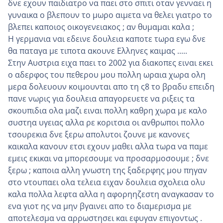
δνε εχουν παιδιατρο να παει στο σπιτι οταν γενναει η
γυναικα ο βλεπουν το μωρο αιμετα να θελει γιατρο το
βλεπει καποιος οικογενειακος ; αν θυμαμαι καλα ;
Η γερμανια ναι εδεινε δουλεια καποτε τωρα εγω δνε
θα παταγα με τιποτα ακουνε Ελληνες καιμας .....
Στην Αυστρια ειχα παει το 2002 για διακοπες ειναι εκει
ο αδερφος του πεθερου μου πολλη ωραια χωρα ολη
μερα δολευουν κοιμουνται απο τη ς8 το βραδυ επειδη
πανε νωρις για δουλεια απαγορευετε να ριξεις τα
σκουπιδια ολα μαζι ειναι πολλη καθρη χωρα με καλο
συστηα υγειας αλλα ρε κοριτσια οι ανθρωποι πολλο
τσουρεκια δνε ξερω απολυτοι ζουνε με κανονες
καικαλα κανουν ετσι εχουν μαθει αλλα τωρα να παμε
εμεις εκικαι να μπορεσουμε να προσαρμοσουμε ; δνε
ξερω ; καποια αλλη γνωστη της ξαδερφης μου πηγαν
στο ντουπαει ολα τελεια ειχαν δουλεια σχολεια ολυ
καλα πολλα λεφτα αλλα η αφορηηζεστη αναγκασαν το
ενα γιοτ ης να μην βγαινει απο το διαμερισμα με
αποτελεσμα να αρρωστησει και εφυγαν επιγοντως .