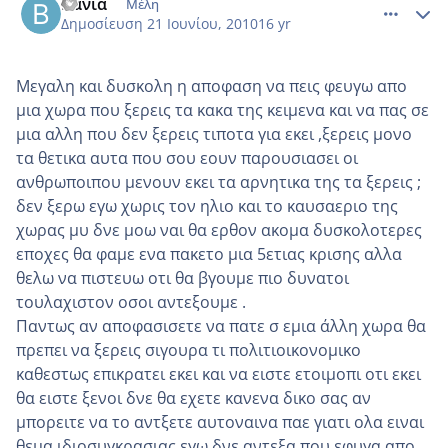
Βανια
Μέλη
Δημοσίευση
21 Ιουνίου, 2010
16 yr
Μεγαλη και δυσκολη η αποφαση να πεις φευγω απο
μια χωρα που ξερεις τα κακα της κειμενα και να πας σε
μια αλλη που δεν ξερεις τιποτα για εκει ,ξερεις μονο
τα θετικα αυτα που σου εουν παρουσιασει οι
ανθρωποιπου μενουν εκει τα αρνητικα της τα ξερεις ;
δεν ξερω εγω χωρις τον ηλιο και το καυσαεριο της
χωρας μυ δνε μοω ναι θα ερθον ακομα δυσκολοτερες
εποχες θα φαμε ενα πακετο μια 5ετιας κρισης αλλα
θελω να πιστευω οτι θα βγουμε πιο δυνατοι
τουλαχιστον οσοι αντεξουμε .
Παντως αν αποφασισετε να πατε σ εμια άλλη χωρα θα
πρεπει να ξερεις σιγουρα τι πολιτιοικονομικο
καθεστως επικρατει εκει και να ειστε ετοιμοπι οτι εκει
θα ειστε ξενοι δνε θα εχετε κανενα δικο σας αν
μπορειτε να το αντξετε αυτοναινα παε γιατι ολα ειναι
θεμα ιδιοσυγκρασιας εγω δνε αντεξα που εφυγα απο