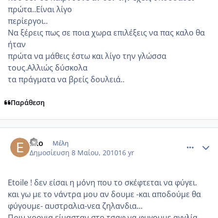
πρώτα..Είναι λίγο
περίεργοι..
Να ξέρεις πως σε ποια χωρα επιλέξεις να πας καλο θα
ήταν
πρώτα να μάθεις έστω και λίγο την γλώσσα
τους.Αλλιώς δύσκολα
τα πράγματα να βρείς δουλειά..
Παράθεση
comment_482556
Author stats
Eko
Μέλη
Δημοσίευση
8 Μαίου, 2010
16 yr
Etoile ! δεν είσαι η μόνη που το σκέφτεται να φύγει.
και γω με το νάντρα μου αν δουμε -και αποδούμε θα
φύγουμε- αυστραλια-νεα ζηλανδια...
Πριν χρονια είμασταν στο τσαφ να φυγουμε αγγλία.