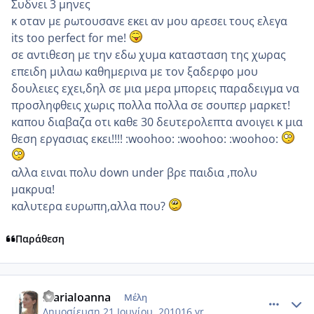
Συδνει 3 μηνες
κ οταν με ρωτουσανε εκει αν μου αρεσει τους ελεγα
its too perfect for me!
σε αντιθεση με την εδω χυμα κατασταση της χωρας
επειδη μιλαω καθημερινα με τον ξαδερφο μου
δουλειες εχει,δηλ σε μια μερα μπορεις παραδειγμα να
προσληφθεις χωρις πολλα πολλα σε σουπερ μαρκετ!
καπου διαβαζα οτι καθε 30 δευτερολεπτα ανοιγει κ μια
θεση εργασιας εκει!!!! :woohoo: :woohoo: :woohoo:
αλλα ειναι πολυ down under βρε παιδια ,πολυ
μακρυα!
καλυτερα ευρωπη,αλλα που?
Παράθεση
comment_522473
Author stats
MariaIoanna
Μέλη
Δημοσίευση
21 Ιουνίου, 2010
16 yr