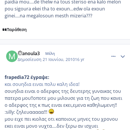
paidia mou....de thelw na tous steriso ena kalo melon
pou sigoura ekei tha to exoun...edw ola exoun
ginei....na megalosoun mesth mizeria???
Παράθεση
comment_522594
Author stats
manoula3
Μέλη
Δημοσίευση
21 Ιουνίου, 2010
16 yr
frapedia72 έγραψε:
και σουηδια ειναι πολυ καλη ιδεα!
σουηδια ειναι ο αδερφος της δευτερης γυναικας του
πατερα μου!!οποτε μου μιλουσε για τη ζωη που κανει
ο αδερφος της κ πως ειναι εκει,εμενα καθηλωμενη!!
:silly: ζηλευααααα!!!
μου ειχε πει κιολας οτι καποιους μηνες του χρονου
εκει ειναι μονο νυχτα....δεν ξερω αν ισχυει