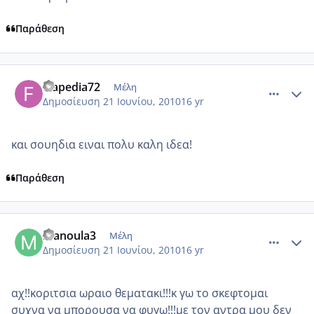
Παράθεση
comment_522583
Author stats
frapedia72
Μέλη
Δημοσίευση
21 Ιουνίου, 2010
16 yr
και σουηδια ειναι πολυ καλη ιδεα!
Παράθεση
comment_522584
Author stats
manoula3
Μέλη
Δημοσίευση
21 Ιουνίου, 2010
16 yr
αχ!!κοριτσια ωραιο θεματακι!!!κ γω το σκεφτομαι
συχνα να μπορουσα να φυγω!!!με τον αντρα μου δεν