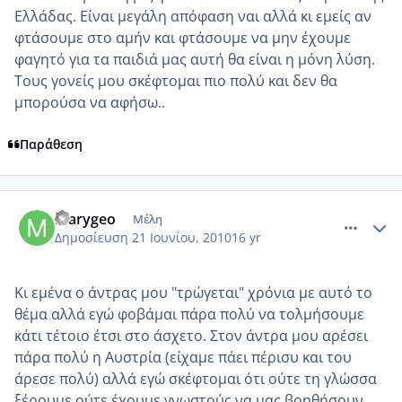
Ελλάδας. Είναι μεγάλη απόφαση ναι αλλά κι εμείς αν
φτάσουμε στο αμήν και φτάσουμε να μην έχουμε
φαγητό για τα παιδιά μας αυτή θα είναι η μόνη λύση.
Τους γονείς μου σκέφτομαι πιο πολύ και δεν θα
μπορούσα να αφήσω..
Παράθεση
comment_522333
Author stats
marygeo
Μέλη
Δημοσίευση
21 Ιουνίου, 2010
16 yr
Κι εμένα ο άντρας μου "τρώγεται" χρόνια με αυτό το
θέμα αλλά εγώ φοβάμαι πάρα πολύ να τολμήσουμε
κάτι τέτοιο έτσι στο άσχετο. Στον άντρα μου αρέσει
πάρα πολύ η Αυστρία (είχαμε πάει πέρισυ και του
άρεσε πολύ) αλλά εγώ σκέφτομαι ότι ούτε τη γλώσσα
ξέρουμε ούτε έχουμε γνωστούς να μας βοηθήσουν.