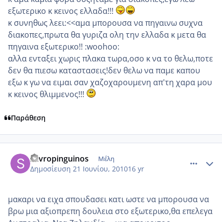
εξωτερικο κ κεινος ελλαδα!!!
κ συνηθως λεει:<<αμα μπορουσα να πηγαινω συχνα
διακοπες,πρωτα θα γυριζα ολη την ελλαδα κ μετα θα
πηγαινα εξωτερικο!! :woohoo:
αλλα ενταξει χωρις πλακα τωρα,οσο κ να το θελω,ποτε
δεν θα πιεσω καταστασεις!δεν θελω να παμε καπου
εξω κ γω να ειμαι σαν χαζοχαρουμενη απ'τη χαρα μου
κ κεινος θλιμμενος!!!
Παράθεση
comment_522903
Author stats
savropinguinos
Μέλη
Δημοσίευση
21 Ιουνίου, 2010
16 yr
μακαρι να ειχα σπουδασει κατι ωστε να μπορουσα να
βρω μια αξιοπρεπη δουλεια στο εξωτερικο,θα επελεγα