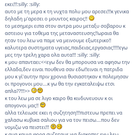
εκει!!!:silly: :silly:
αυτο με τη μερα κ τη νυχτα πολυ μου αρεσει!!!κ γενικα
δηλαδη μ'αρεσει ο μουντος καιρος!!
το μεσημερι ειπα στον αντρα μου μεταξυ σοβαρου κ
αστειου για τοθεμα της μεταναστευσης!!ωραια θα
ηταν του λεω να παμε να μεινουμε εξωτερικο!!
καλυτερα συστηματα υγειας,παιδειας,εργασιας!!!!!εγω
μες την τρελη χαρα ολα αυτα!!! :silly: :silly:
κ μου απανταει:<<εγω δεν θα μπορουσα να αφησω την
ελλαδα,δεν ειναι πουθενα σαν εδω!!ειναι η πατριδα
μου κ γι΄'αυτην πριν χρονια θυσιαστηκαν κ πολεμησαν
οι προγονοι μου....κ γω θα την εγκαταλειψω ετσι
απλα??!!!>>
κ του λεω μα σε λιγο καιρο θα κινδυνευουν κ οι
απογονοι μας!!
αλλα τελειωσε εκει η συζητηση!!!πιστευω πρεπει να
χαλασω κυβικα σαλιου για να τον πεισω....που δεν
νομιζω να πειστει!!!
κ αμα καμια φορα συζηταμε για διακοπες,εγω λεω