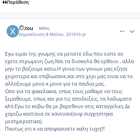
Παράθεση
comment_482709
Author stats
xntou
Μέλη
Δημοσίευση
8 Μαίου, 2010
16 yr
Eγω ειμαι της γνωμης να μεινετε εδω που ειστε αν
εχετε στρωμενη ζωη.Ναι τα δυσκολα θα ερθουν , αλλα
μην το βαζουμε κατω.Η γενια των γονιων μας εζησε
χειροτερα και επιβιωσανε,και στο χερι μας ειναι να το
αλλαξουμε μονο κ μονο για τα παιδια μας.
Οσο για τα φακελακια, οπως τους μαθαμε να τους
ξεμαθουμε, οπως και για τις αποδειξεις, τα λαδωματα
κλπ.Εγω το κοβω θα με βαρεθουν στις καταγγελιες.Δε
χαριζω καστανα σε κανεναν(ουφ συγχηστηκα
μεσημεριατικα).
Παντως οτι κ να αποφασισετε καλη τυχη!!!