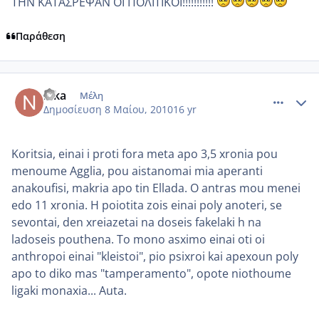
ΤΗΝ ΚΑΤΑΣΡΕΨΑΝ ΟΙ ΠΟΛΙΤΙΚΟΙ!!!!!!!!!!!
Παράθεση
comment_482701
Author stats
nika
Μέλη
Δημοσίευση
8 Μαίου, 2010
16 yr
Koritsia, einai i proti fora meta apo 3,5 xronia pou
menoume Agglia, pou aistanomai mia aperanti
anakoufisi, makria apo tin Ellada. O antras mou menei
edo 11 xronia. H poiotita zois einai poly anoteri, se
sevontai, den xreiazetai na doseis fakelaki h na
ladoseis pouthena. To mono asximo einai oti oi
anthropoi einai "kleistoi", pio psixroi kai apexoun poly
apo to diko mas "tamperamento", opote niothoume
ligaki monaxia... Auta.