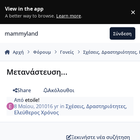
Μετάβαση σε περιεχόμενο
View in the app
×
D
A better way to browse.
Learn more
.
mammyland
Σύνδεση
Αρχή
Φόρουμ
Γονείς
Σχέσεις, Δραστηριότητες,
Μετανάστευση...
Share
Ακόλουθοι
Από
etoile!
8 Μαίου, 2010
16 yr
in
Σχέσεις, Δραστηριότητες,
Ελεύθερος Χρόνος
Ξεκινήστε νέα συζήτηση