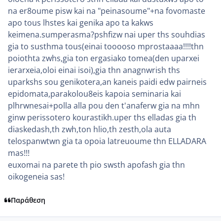
na er8oume pisw kai na "peinasoume"+na fovomaste
apo tous lhstes kai genika apo ta kakws
keimena.sumperasma?pshfizw nai uper ths souhdias
gia to susthma tous(einai tooooso mprostaaaa!!!!thn
poiothta zwhs,gia ton ergasiako tomea(den uparxei
ierarxeia,oloi einai isoi),gia thn anagnwrish ths
uparkshs sou genikotera,an kaneis paidi edw pairneis
epidomata,parakolou8eis kapoia seminaria kai
plhrwnesai+polla alla pou den t'anaferw gia na mhn
ginw perissotero kourastikh.uper ths elladas gia th
diaskedash,th zwh,ton hlio,th zesth,ola auta
telospanwtwn gia ta opoia latreuoume thn ELLADARA
mas!!!
euxomai na parete th pio swsth apofash gia thn
oikogeneia sas!
Παράθεση