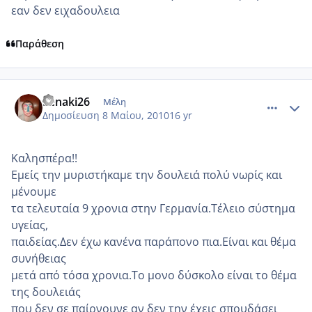
εαν δεν ειχαδουλεια
Παράθεση
comment_482554
Author stats
Lenaki26
Μέλη
Δημοσίευση
8 Μαίου, 2010
16 yr
Καλησπέρα!!
Εμείς την μυριστήκαμε την δουλειά πολύ νωρίς και
μένουμε
τα τελευταία 9 χρονια στην Γερμανία.Τέλειο σύστημα
υγείας,
παιδείας.Δεν έχω κανένα παράπονο πια.Είναι και θέμα
συνήθειας
μετά από τόσα χρονια.Το μονο δύσκολο είναι το θέμα
της δουλειάς
που δεν σε παίρνουνε αν δεν την έχεις σπουδάσει