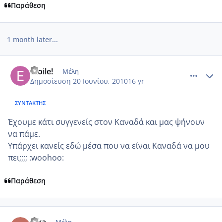
Παράθεση
1 month later...
comment_522133
Author stats
etoile!
Μέλη
Δημοσίευση
20 Ιουνίου, 2010
16 yr
ΣΥΝΤΆΚΤΗΣ
Έχουμε κάτι συγγενείς στον Καναδά και μας ψήνουν
να πάμε.
Υπάρχει κανείς εδώ μέσα που να είναι Καναδά να μου
πει;;;; :woohoo:
Παράθεση
comment_522220
Author stats
nika
Μέλη