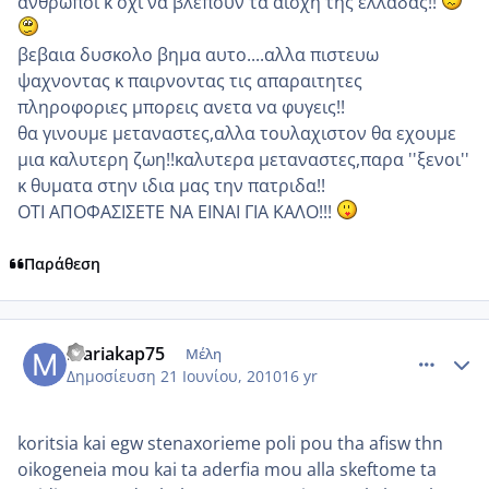
ανθρωποι κ οχι να βλεπουν τα αισχη της ελλαδας!!
βεβαια δυσκολο βημα αυτο....αλλα πιστευω
ψαχνοντας κ παιρνοντας τις απαραιτητες
πληροφοριες μπορεις ανετα να φυγεις!!
θα γινουμε μεταναστες,αλλα τουλαχιστον θα εχουμε
μια καλυτερη ζωη!!καλυτερα μεταναστες,παρα ''ξενοι''
κ θυματα στην ιδια μας την πατριδα!!
ΟΤΙ ΑΠΟΦΑΣΙΣΕΤΕ ΝΑ ΕΙΝΑΙ ΓΙΑ ΚΑΛΟ!!!
Παράθεση
comment_522587
Author stats
mariakap75
Μέλη
Δημοσίευση
21 Ιουνίου, 2010
16 yr
koritsia kai egw stenaxorieme poli pou tha afisw thn
oikogeneia mou kai ta aderfia mou alla skeftome ta