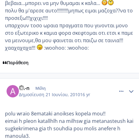
βεβαια...μπορει να μην θυμαμαι κ καλα...
πολυ θα μ'αρεσε αυτο!!!!!!!!!μηπως ειμαι μαζοχα??να το
προσεξω!!!χιχιχι!!!!
υπαρχουν τοσο ωραια πραγματα που γινονται μονο
στο εξωτερικο κ καμια φορα σκεφτομαι οτι ετσι κ παμε
να μεινουμε,θα μου φαινεται οτι παιζω σε ταινια!!!
χααχαχαχα!!!
:woohoo: :woohoo:
Παράθεση
comment_522759
Author stats
an-n
Μέλη
Δημοσίευση
21 Ιουνίου, 2010
16 yr
polu wraio 8emataki anoikses kopela mou!!
eimai h pleon katallhlh na milhsw gia metanasteush kai
sugkekrimena gia th souhdia pou molis anefere h
manoula3.