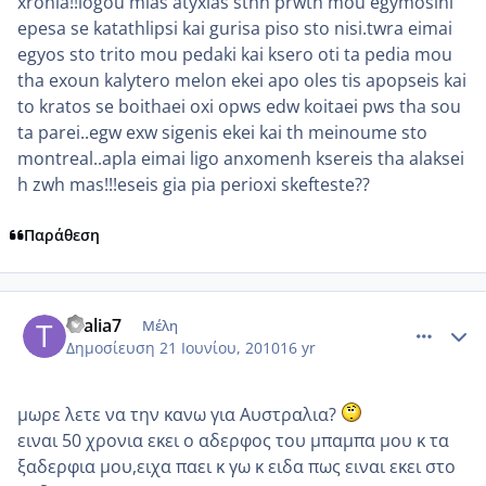
xronia!!logou mias atyxias sthn prwth mou egymosini
epesa se katathlipsi kai gurisa piso sto nisi.twra eimai
egyos sto trito mou pedaki kai ksero oti ta pedia mou
tha exoun kalytero melon ekei apo oles tis apopseis kai
to kratos se boithaei oxi opws edw koitaei pws tha sou
ta parei..egw exw sigenis ekei kai th meinoume sto
montreal..apla eimai ligo anxomenh ksereis tha alaksei
h zwh mas!!!eseis gia pia perioxi skefteste??
Παράθεση
comment_522448
Author stats
thalia7
Μέλη
Δημοσίευση
21 Ιουνίου, 2010
16 yr
μωρε λετε να την κανω για Αυστραλια?
ειναι 50 χρονια εκει ο αδερφος του μπαμπα μου κ τα
ξαδερφια μου,ειχα παει κ γω κ ειδα πως ειναι εκει στο