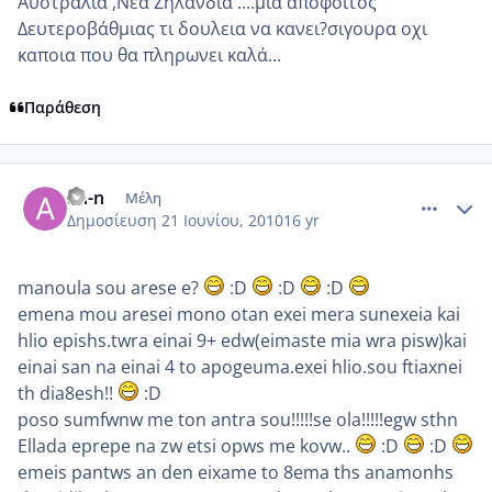
Αυστραλια ,Νεα Ζηλανδία ....μια αποφοιτος
Δευτεροβάθμιας τι δουλεια να κανει?σιγουρα οχι
καποια που θα πληρωνει καλά...
Παράθεση
comment_522923
Author stats
an-n
Μέλη
Δημοσίευση
21 Ιουνίου, 2010
16 yr
manoula sou arese e?
:D
:D
:D
emena mou aresei mono otan exei mera sunexeia kai
hlio epishs.twra einai 9+ edw(eimaste mia wra pisw)kai
einai san na einai 4 to apogeuma.exei hlio.sou ftiaxnei
th dia8esh!!
:D
poso sumfwnw me ton antra sou!!!!!se ola!!!!!egw sthn
Ellada eprepe na zw etsi opws me kovw..
:D
:D
emeis pantws an den eixame to 8ema ths anamonhs