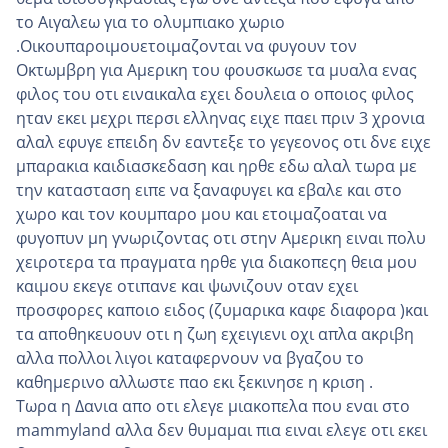
το Αιγαλεω για το ολυμπιακο χωριο
.Οικουπαροιμουετοιμαζονται να φυγουν τον
Οκτωμβρη για Αμερικη του φουσκωσε τα μυαλα ενας
φιλος του οτι ειναικαλα εχει δουλεια ο οποιος φιλος
ηταν εκει μεχρι περσι ελληνας ειχε παει πριν 3 χρονια
αλαλ εφυγε επειδη δν εαντεξε το γεγεονος οτι δνε ειχε
μπαρακια καιδιασκεδαση και ηρθε εδω αλαλ τωρα με
την κατασταση ειπε να ξαναφυγει κα εβαλε και στο
χωρο και τον κουμπαρο μου και ετοιμαζοαται να
φυγοπυν μη γνωριζοντας οτι στην Αμερικη ειναι πολυ
χειροτερα τα πραγματα ηρθε για διακοπεςη θεια μου
καιμου εκεγε οτιπανε και ψωνιζουν οταν εχει
προσφορες καποιο ειδος (ζυμαρικα καφε διαφορα )και
τα αποθηκευουν οτι η ζωη εχειγιενι οχι απλα ακριβη
αλλα πολλοι λιγοι καταφερνουν να βγαζου το
καθημερινο αλλωστε παο εκι ξεκινησε η κριση .
Τωρα η Δανια απο οτι ελεγε μιακοπελα που εναι στο
mammyland αλλα δεν θυμαμαι πια ειναι ελεγε οτι εκει