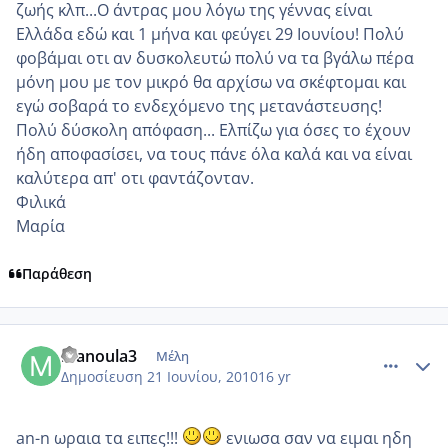
ζωής κλπ...Ο άντρας μου λόγω της γέννας είναι
Ελλάδα εδώ και 1 μήνα και φεύγει 29 Ιουνίου! Πολύ
φοβάμαι οτι αν δυσκολευτώ πολύ να τα βγάλω πέρα
μόνη μου με τον μικρό θα αρχίσω να σκέφτομαι και
εγώ σοβαρά το ενδεχόμενο της μετανάστευσης!
Πολύ δύσκολη απόφαση... Ελπίζω για όσες το έχουν
ήδη αποφασίσει, να τους πάνε όλα καλά και να είναι
καλύτερα απ' οτι φαντάζονταν.
Φιλικά
Μαρία
Παράθεση
comment_522884
Author stats
manoula3
Μέλη
Δημοσίευση
21 Ιουνίου, 2010
16 yr
an-n ωραια τα ειπες!!!
ενιωσα σαν να ειμαι ηδη