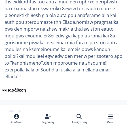
ths eidikothtas tou antra mou den uphrxe periptwsh
na erxomastan ekswteriko.8ewrw ton eauto mou se
pleonektikh 8esh gia ola auta pou anaferame alla kai
auth pou steroumaste thn Ellada.nomizw pragmatika
pws den mporw na zhsw makria ths.lew ston eauto
mou pws exoume er8ei edw gia kapoia xronia kai 8a
gurisoume pisw.kai etsi einai.mia fora eipa ston antra
mou les na ksemeinoume kai emeis opws kanoun
polloi?kai mou leei egw edw den menw perissotero apo
to "kanonismeno".den mporoume na zhsoume!!
exei polla kala oi Souhdia fusika alla h ellada einai
ellada!!!
Παράθεση
comment_522963
Author stats
thalia7
Μέλη
Δημοσίευση
21 Ιουνίου, 2010
16 yr
Σύνδεση
Εγγραφή
Αναζήτηση
Menu