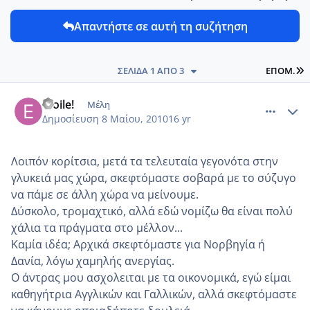
Απαντήστε σε αυτή τη συζήτηση
L
ΣΕΛΊΔΑ 1 ΑΠΌ 3
ΕΠΌΜ.
comment_13292
Author stats
etoile!
Μέλη
Δημοσίευση
8 Μαίου, 2010
16 yr
Λοιπόν κορίτσια, μετά τα τελευταία γεγονότα στην
γλυκειά μας χώρα, σκεφτόμαστε σοβαρά με το σύζυγο
να πάμε σε άλλη χώρα να μείνουμε.
Δύσκολο, τρομαχτικό, αλλά εδώ νομίζω θα είναι πολύ
χάλια τα πράγματα στο μέλλον...
Καμία ιδέα; Αρχικά σκεφτόμαστε για Νορβηγία ή
Δανία, λόγω χαμηλής ανεργίας.
Ο άντρας μου ασχολειται με τα οικονομικά, εγώ είμαι
καθηγήτρια Αγγλικών και Γαλλικών, αλλά σκεφτόμαστε