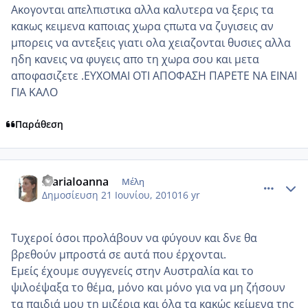
Ακογονται απελπιστικα αλλα καλυτερα να ξερις τα
κακως κειμενα καποιας χωρα ςπωτα να ζυγισεις αν
μπορεις να αντεξεις γιατι ολα χειαζονται θυσιες αλλα
ηδη κανεις να φυγεις απο τη χωρα σου και μετα
αποφασιζετε .ΕΥΧΟΜΑΙ ΟΤΙ ΑΠΟΦΑΣΗ ΠΑΡΕΤΕ ΝΑ ΕΙΝΑΙ
ΓΙΑ ΚΑΛΟ
Παράθεση
comment_522308
Author stats
MariaIoanna
Μέλη
Δημοσίευση
21 Ιουνίου, 2010
16 yr
Τυχεροί όσοι προλάβουν να φύγουν και δνε θα
βρεθούν μπροστά σε αυτά που έρχονται.
Εμείς έχουμε συγγενείς στην Αυστραλία και το
ψιλοέψαξα το θέμα, μόνο και μόνο για να μη ζήσουν
τα παιδιά μου τη μιζέρια και όλα τα κακώς κείμενα της