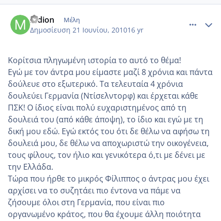
comment_522800
Author stats
mdion
Μέλη
Δημοσίευση
21 Ιουνίου, 2010
16 yr
Κορίτσια πληγωμένη ιστορία το αυτό το θέμα!
Εγώ με τον άντρα μου είμαστε μαζί 8 χρόνια και πάντα
δούλευε στο εξωτερικό. Τα τελευταία 4 χρόνια
δουλεύει Γερμανία (Ντίσελντορφ) και έρχεται κάθε
ΠΣΚ! Ο ίδιος είναι πολύ ευχαριστημένος από τη
δουλειά του (από κάθε άποψη), το ίδιο και εγώ με τη
δική μου εδώ. Εγώ εκτός του ότι δε θέλω να αφήσω τη
δουλειά μου, δε θέλω να αποχωριστώ την οικογένεια,
τους φίλους, τον ήλιο και γενικότερα ό,τι με δένει με
την Ελλάδα.
Τώρα που ήρθε το μικρός Φίλιππος ο άντρας μου έχει
αρχίσει να το συζητάει πιο έντονα να πάμε να
ζήσουμε όλοι στη Γερμανία, που είναι πιο
οργανωμένο κράτος, που θα έχουμε άλλη ποιότητα