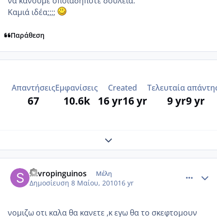
να κάνουμε οποιαδήποτε δουλειά.
Καμιά ιδέα;;;;
Παράθεση
Απαντήσεις
Εμφανίσεις
Created
Τελευταία απάντη
67
10.6k
16 yr
16 yr
9 yr
9 yr
Expand topic overview
comment_482534
Author stats
savropinguinos
Μέλη
Δημοσίευση
8 Μαίου, 2010
16 yr
νομιζω οτι καλα θα κανετε ,κ εγω θα το σκεφτομουν