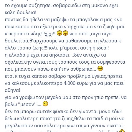
το εχουμε συζητησει σοβαρα.εδω στη μυκονο εχει
καλη δουλεια!
παντως θα ηθελα να μαζεψω τα μπογαλακια μας κ να
παω καπου στο εξωτερικο ν'αρχισω μια νεα ζωη!ειμαι
κ περιπετειωδης!!!χιχι!!
νεο σπιτι,σιγα σιγα
δουλειτσα,θ'αρχισουμε να μαθαινουμε τη γλωσσα κ
αλλο τροπο ζωης!!!πολυ μ'αρεσει αυτη η ιδεα!!
η ελλαδα μ'εχει πια αηδιασει....δεν αντεχω τα
σχολεια,την υγεια,τους τροπους τους,τα συμφεροντα
που μπαινουν πανω κ απ'την ανθρωπια...
ετσι κ τυχει καποιο σοβαρο προβλημα υγειας,πρεπει
να καλεσουμε ελικοπτερο 4.000 ευρω για να μας παει
αθηνα!
για να γραψω τον μεγαλο μου στο προνηπιο πρεπει να
βαλω ''μεσον''....
δεν τα μπορω αυτα!κ φυσικα δεν γινονται μονο εδω!
θελω καλυτερη ποιοτητα ζωης,θελω τα παιδια μου να
μεγαλωσουν οσο καλυτερα γινεται,να γινουν σωστοι