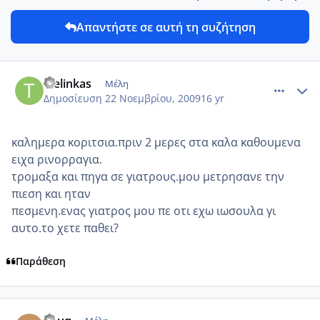
Απαντήστε σε αυτή τη συζήτηση
comment_9354
Author stats
tselinkas
Μέλη
Δημοσίευση
22 Νοεμβρίου, 2009
16 yr
καλημερα κοριτσια.πριν 2 μερες στα καλα καθουμενα
ειχα ρινορραγια.
τρομαξα και πηγα σε γιατρους.μου μετρησανε την
πιεση και ηταν
πεσμενη.ενας γιατρος μου πε οτι εχω ιωσουλα γι
αυτο.το χετε παθει?
Παράθεση
comment_322017
Author stats