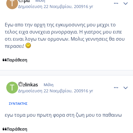
Τόμα
Μέλη
Δημοσίευση
22 Νοεμβρίου, 2009
16 yr
Εγω απο την αρχη της εγκυμοσυνης μου μεχρι το
τελος ειχα συνεχεια ρινορραγια. Η γιατρος μου ειπε
οτι ειναι λογω των ορμονων. Μολις γεννησεις θα σου
περασει!
Παράθεση
comment_322038
Author stats
tselinkas
Μέλη
Δημοσίευση
22 Νοεμβρίου, 2009
16 yr
ΣΥΝΤΆΚΤΗΣ
εγω τομα μου πρωτη φορα στη ζωη μου το παθαινω
Παράθεση