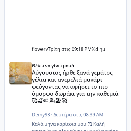
flowerv
Τρίτη στις 09:18 PM
%d ημ
Αύγουστος ήρθε ξανά γεμάτος γέλια και ανεμελιά μακάρι 
Θέλω να γίνω μαμά
Αύγουστος ήρθε ξανά γεμάτος
γέλια και ανεμελιά μακάρι
φεύγοντας να αφήσει το πιο
όμορφο δωράκι για την καθεμιά
🥰🍒🍉🏝️🏖️🥰
Demy93
·
Δευτέρα στις 08:39 AM
Καλό.μηνα κορίτσια μου 🥰 Καλή