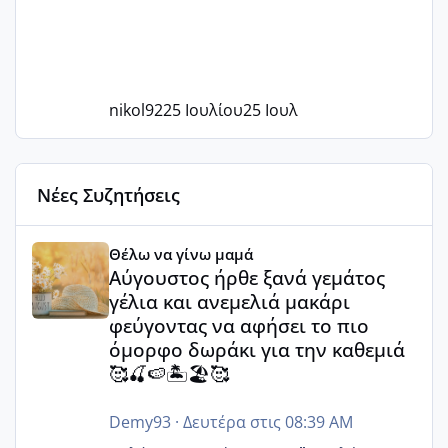
nikol92
25 Ιουλίου
25 Ιουλ
Νέες Συζητήσεις
Αύγουστος ήρθε ξανά γεμάτος γέλια και ανεμελιά μακάρι 
Θέλω να γίνω μαμά
Αύγουστος ήρθε ξανά γεμάτος
γέλια και ανεμελιά μακάρι
φεύγοντας να αφήσει το πιο
όμορφο δωράκι για την καθεμιά
🥰🍒🍉🏝️🏖️🥰
Demy93
·
Δευτέρα στις 08:39 AM