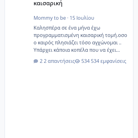
καισαρική
Mommy to be
·
15 Ιουλίου
Καλησπέρα σε ένα μήνα έχω
προγραμματισμένη καισαρική τομή.οσο
ο καιρός πλησιάζει τόσο αγχώνομαι ..
Υπάρχει κάποια κοπέλα που να έχει
παρόμοιο ιστορικό να μας πει την
2 απαντήσεις
534 εμφανίσεις
εμπειρία της;Να σημειώσω είναι η
δεύτερη εγκυμοσύνη μου και καισαρική
στην πρώτη είχα κάνει ολική νάρκωση
..βέβαια δεν είχα κανένα άγχος και
στρες ήταν επιλογή για ιατρικούς
λόγους της δεδομένης στιγμής.