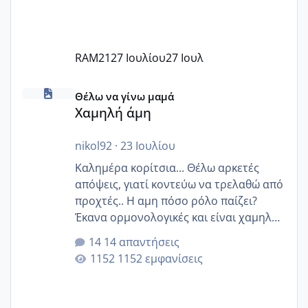
RAM21
27 Ιουλίου
27 Ιουλ
Χαμηλή άμη
Θέλω να γίνω μαμά
Χαμηλή άμη
nikol92
·
23 Ιουλίου
Καλημέρα κορίτσια... Θέλω αρκετές
απόψεις, γιατί κοντεύω να τρελαθώ από
προχτές.. Η αμη πόσο ρόλο παίζει?
Έκανα ορμονολογικές και είναι χαμηλή
για την ηλικία μου.. Είχα ήδη μια
14 απαντήσεις
εγκυμοσύνη, που έπρεπε να τερματιστεί
1152 εμφανίσεις
στην 27η εβδομάδα και προσπαθώ 7
μήνες ήδη και αρχίζω να αγχώνομαι με
το 1,18... Είμαι 33.. Κάποια που να έμεινε