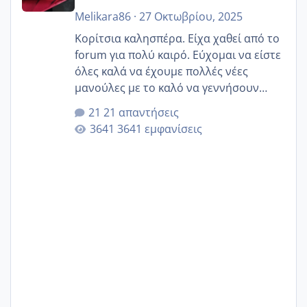
Melikara86
·
27 Οκτωβρίου, 2025
Κορίτσια καλησπέρα. Είχα χαθεί από το
forum για πολύ καιρό. Εύχομαι να είστε
όλες καλά να έχουμε πολλές νέες
μανούλες με το καλό να γεννήσουν
αυτές που ήδη περιμένουν. Να πάρουν
21 απαντήσεις
γερα μωράκια στην αγκαλίτσα τους
3641 εμφανίσεις
🙏🏼🙏🏼 Ας πάμε λοιπόν στο θέμα μου.
Τελευταία περίοδο 25 σεπτεμβρίου
Εδώ και τέσσερις πέντε μέρες νιώθω
αρρωστη δεν έχω κουράγιο για τίποτα
πονάει πολύ το στήθος μου και τα δύο
και βάζω θερμόμετρο και έχω συνεχώς
37 με 37, 3 Έτσι λοιπόν είπα να κάνω
ένα τεστ την παρασ