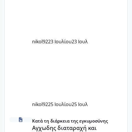
με χαμηλή άμη???
nikol92
23 Ιουλίου
23 Ιουλ
nikol92
25 Ιουλίου
25 Ιουλ
Αγχωδης διαταραχή και καισαρική
Κατά τη διάρκεια της εγκυμοσύνης
Αγχωδης διαταραχή και