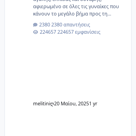
αφιερωμένο σε όλες τις γυναίκες που
κάνουν το μεγάλο βήμα προς τη
μητρότητα μέσω εξωσωματικής το 2025.
2380 απαντήσεις
Εδώ θα μοιραστούμε αγωνίες, χαρές,
224657 εμφανίσεις
εμπειρίες και κάθε μικρή ή μεγάλη
στιγμή αυτού του ξεχωριστού ταξιδιού.
Καμία δεν είναι μόνη – όλες μαζί
μπορούμε να στηρίξουμε η μία την
άλλη, να δώσουμε κουράγιο στις
δύσκολες στιγμές και να γιορτάσουμε
τις μικρές και μεγάλες νίκες. Είτε είστε
στο στάδιο της προετοιμασίας, είτε
ετοιμάζεστε
melitiniღ
20 Μαίου, 2025
1 yr