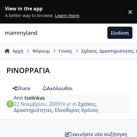
Μετάβαση σε περιεχόμενο
View in the app
×
D
A better way to browse.
Learn more
.
mammyland
Σύνδεση
Αρχή
Φόρουμ
Γονείς
Σχέσεις, Δραστηριότητες,
ΡΙΝΟΡΡΑΓΙΑ
Share
Ακόλουθοι
Από
tselinkas
22 Νοεμβρίου, 2009
16 yr
in
Σχέσεις,
Δραστηριότητες, Ελεύθερος Χρόνος
Ξεκινήστε νέα συζήτηση