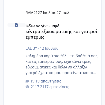
RAM21
27 Ιουλίου
27 Ιουλ
κέντρα εξωσωματικής και γιατροί εμπερίες
Θέλω να γίνω μαμά
κέντρα εξωσωματικής και γιατροί
εμπερίες
LALIBY
·
12 Ιουνίου
καλημέρα κορίτσια θέλω τη βοήθειά σας
και τις εμπειρίες σας. έχω κάνει τρεις
εξωσωματικές και θέλω να αλλάξω
γιατρό έχετε να μου προτείνετε κάποιον
που μείνατε ευχαριστημένες και είχατε
19 απαντήσεις
επιιτυχία? έκανα στο υγεία με τον
2117 εμφανίσεις
ζερβομανωλάκη (δεν το εψαξε καθόλου
το θέμα δεν μου άρεσε καθο΄λου) και
στο γένεσις με τον πάντο