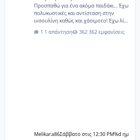
Προσπαθώ για ένα ακόμα παιδάκι... Έχω
πολυκυστικές και αντίσταση στην
ινσουλίνη καθώς και χάσιμοτο! Έχω λίγα
κιλά παραπάνω και όσο κ αν προσπαθώ
1 απάντηση
362 εμφανίσεις
δεν χάνω εύκολα! Προσπαθώ για ακόμη
ένα παιδί εδώ και 1,5 χρόνο! Θέλετε να
γράψετε όσες κοπέλες είστε σε
παρόμοια φάση;; Αυτή την στιγμή έχω
δύο χαμένους κύκλους δεν έχω έρθει
περίοδο αυτό τον μήνα περίμενα 20 δεν
ήρθα απλά είδα λίγα ροζ έκανα υπέρηχο
την επομενη μέρα και το ενδομήτριό
ήταν 11,1 χιλιοστά πολύ κα
Melikara86
Σάββατο στις 12:30 PM
%d ημ