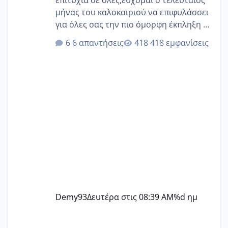
επιτυχία σε όλες,εύχομαι ο τελευταίος
μήνας του καλοκαιριού να επιφυλάσσει
για όλες σας την πιο όμορφη έκπληξη 🧿
@Elk @Melikara86 @Παρασκευαιδου
6 απαντήσεις
418 εμφανίσεις
@Zenia z @melitiniღ @Christi.D.
@flowerv @Riaa @Ngsofia
Demy93
Δευτέρα στις 08:39 AM
%d ημ