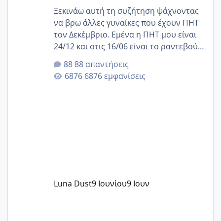
Ξεκινάω αυτή τη συζήτηση ψάχνοντας
να βρω άλλες γυναίκες που έχουν ΠΗΤ
τον Δεκέμβριο. Εμένα η ΠΗΤ μου είναι
24/12 και στις 16/06 είναι το ραντεβού
της αυχενικής διαφάνειας. Έχω αρκετό
88 απαντήσεις
άγχος και οι μέρες δεν φαίνεται να
6876 εμφανίσεις
περνάνε με τίποτα.
Luna Dust
9 Ιουνίου
9 Ιουν