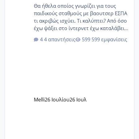
Θα ήθελα οποίος γνωρίζει για τους
παιδικούς σταθμούς με βαουτσερ ΕΣΠΑ
τι ακριβώς ισχύει. Τι καλύπτει? Από όσο
έχω ψάξει στο ίντερνετ έχω καταλάβει
ότι το βαουτσερ καλύπτει όλα τα
4 απαντήσεις
599 εμφανίσεις
δίδακτρα και τα τροφεια του ιδιωτικού
παιδικού σταθμού για όποιον το έχει
πάρει. Οι παιδικοί σταθμοί έχουν
υπογράψει σύμβαση με την ΕΕΤΑΑ ότι
δέχονται παιδιά με βαουτσερ και ότι
αυτό τα καλύπτει όλα εκτός από έξτρα
όπως σχολικό λεωφορείο κτλ. Είναι
παράνομο να χρεώνουν κάτι επιπλέον.
Melli
26 Ιουλίου
26 Ιουλ
Εγώ πήγα σε έναν ιδιωτικό παιδικό στ