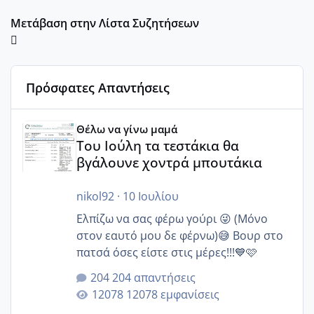
Μετάβαση στην Λίστα Συζητήσεων
Πρόσφατες Απαντήσεις
Του Ιούλη τα τεστάκια θα βγάλουνε χοντρά μπουτάκια
Θέλω να γίνω μαμά
Του Ιούλη τα τεστάκια θα
βγάλουνε χοντρά μπουτάκια
nikol92
·
10 Ιουλίου
Ελπίζω να σας φέρω γούρι 😜 (Μόνο
στον εαυτό μου δε φέρνω)😅 Βουρ στο
πατσά όσες είστε στις μέρες!!!💙🩷
204 απαντήσεις
12078 εμφανίσεις