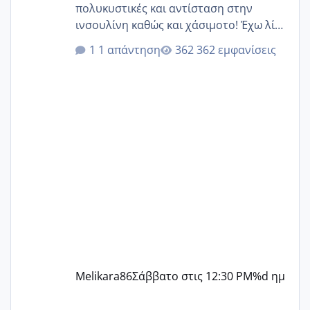
πολυκυστικές και αντίσταση στην
ινσουλίνη καθώς και χάσιμοτο! Έχω λίγα
κιλά παραπάνω και όσο κ αν προσπαθώ
1 απάντηση
362 εμφανίσεις
δεν χάνω εύκολα! Προσπαθώ για ακόμη
ένα παιδί εδώ και 1,5 χρόνο! Θέλετε να
γράψετε όσες κοπέλες είστε σε
παρόμοια φάση;; Αυτή την στιγμή έχω
δύο χαμένους κύκλους δεν έχω έρθει
περίοδο αυτό τον μήνα περίμενα 20 δεν
ήρθα απλά είδα λίγα ροζ έκανα υπέρηχο
την επομενη μέρα και το ενδομήτριό
ήταν 11,1 χιλιοστά πολύ κα
Melikara86
Σάββατο στις 12:30 PM
%d ημ