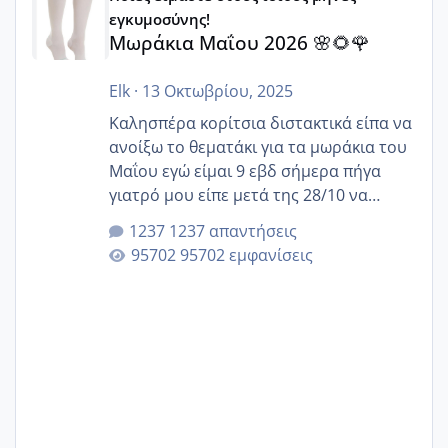
εγκυμοσύνης!
Μωράκια Μαΐου 2026 🌸🌻🌹
Elk
·
13 Οκτωβρίου, 2025
Καλησπέρα κορίτσια διστακτικά είπα να
ανοίξω το θεματάκι για τα μωράκια του
Μαΐου εγώ είμαι 9 εβδ σήμερα πήγα
γιατρό μου είπε μετά της 28/10 να
κλείσω ραντεβού για την αυχενική είναι
1237 απαντήσεις
καμιά άλλη κοπέλα να γεννάει Μάιο ;;
95702 εμφανίσεις