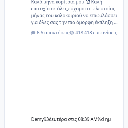
Καλό.μηνα κορίτσια μου 🥰 Καλή
επιτυχία σε όλες,εύχομαι ο τελευταίος
μήνας του καλοκαιριού να επιφυλάσσει
για όλες σας την πιο όμορφη έκπληξη 🧿
@Elk @Melikara86 @Παρασκευαιδου
6 απαντήσεις
418 εμφανίσεις
@Zenia z @melitiniღ @Christi.D.
@flowerv @Riaa @Ngsofia
Demy93
Δευτέρα στις 08:39 AM
%d ημ