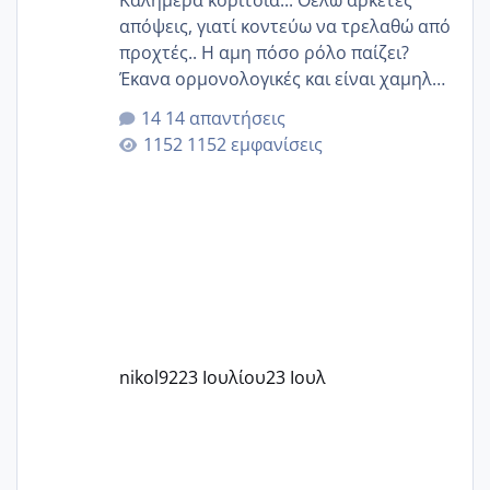
Καλημέρα κορίτσια... Θέλω αρκετές
απόψεις, γιατί κοντεύω να τρελαθώ από
προχτές.. Η αμη πόσο ρόλο παίζει?
Έκανα ορμονολογικές και είναι χαμηλή
για την ηλικία μου.. Είχα ήδη μια
14 απαντήσεις
εγκυμοσύνη, που έπρεπε να τερματιστεί
1152 εμφανίσεις
στην 27η εβδομάδα και προσπαθώ 7
μήνες ήδη και αρχίζω να αγχώνομαι με
το 1,18... Είμαι 33.. Κάποια που να έμεινε
με χαμηλή άμη???
nikol92
23 Ιουλίου
23 Ιουλ