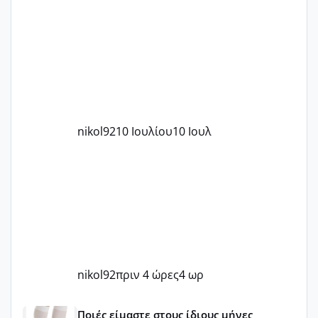
nikol92
10 Ιουλίου
10 Ιουλ
nikol92
πριν 4 ώρες
4 ωρ
Μωράκια Μαΐου 2026 🌸🌻🌹
Ποιές είμαστε στους ίδιους μήνες