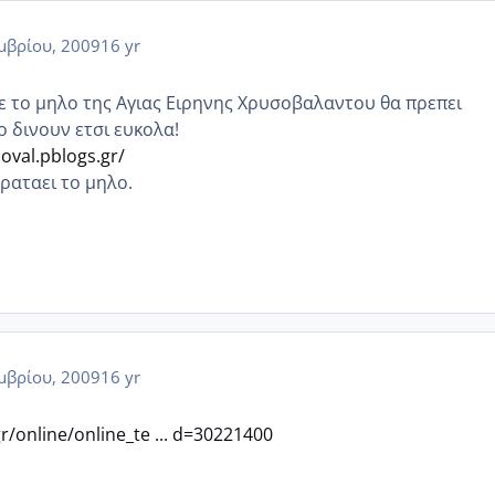
μβρίου, 2009
16 yr
τε το μηλο της Αγιας Ειρηνης Χρυσοβαλαντου θα πρεπει
ο δινουν ετσι ευκολα!
isoval.pblogs.gr/
κραταει το μηλο.
μβρίου, 2009
16 yr
gr/online/online_te ... d=30221400