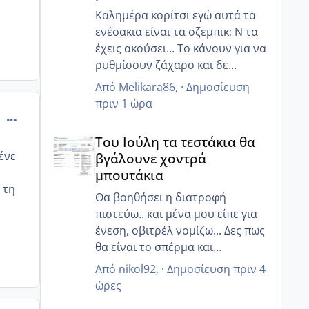
Καλημέρα κορίτσι εγώ αυτά τα
ενέσακια είναι τα οζεμπικ; Ν τα
έχεις ακούσει... Το κάνουν για να
ρυθμίσουν ζάχαρο και δε
κάποιους βοηθάει να χάσουν
Από
Melikara86
, ·
Δημοσίευση
κιλά!!
πριν 1 ώρα
Ναι την έχω ξανακούσει την
comment_274665
Του Ιούλη τα τεστάκια θα βγάλουνε χοντρά μπουτά
ένεση που λες... Πιστεύω αξίζει
Του Ιούλη τα τεστάκια θα
να το συζητήσετε για πρόκληση
ένε
βγάλουνε χοντρά
ωορρηξίας έτσι ώστε να εισια
μπουτάκια
μέσα σίγουρη! Κάποια στιγμή
 τη
όταν φτιάξουν όλα ίσως το
Θα βοηθήσει η διατροφή
κάνουμε κ εμείς μου είχε πει!!
πιστεύω.. και μένα μου είπε για
ένεση, οβιτρέλ νομίζω... Δες πως
θα είναι το σπέρμα και
ενημέρωσε! Ελπίζω να έχεις καλά
Από
nikol92
, ·
Δημοσίευση
πριν 4
αποτελέσματα 💘
ώρες