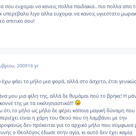
α σου ευχομαι να κανεις πολλα παιδακια...πιο πολλα απο τ
οκ υπερεβαλα λιγο αλλα ευχομαι να κανεις υγιεστατο μωρακ
το σπιτικο σου!
μβρίου, 2009
16 yr
ώ έχω φάει το μήλο μια φορά, αλλά στο άσχετο, έτσι γενικώς
άνα μου μια φίλη της, αλλά δε θυμάμαι πού το βρήκε! Η μά
 κοννέ της με τα εκκλησιαστικά!!!
ω ότι το μήλο ως μήλο δε φέρει κάποια μαγική δύναμη που
περιέχει είναι η χάρη του Θεού που τη λαμβάνει με την
(προφανώς δεν πρόκειται για το αρχικό μήλο που σύμφωνα 
ννης ο Θεολόγος έδωσε στην αγία, κι αυτό δεν έχει καμία