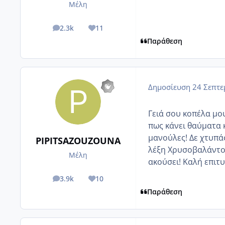
Μέλη
2.3k
11
posts
Reputation
Παράθεση
Δημοσίευση
24 Σεπτε
Γειά σου κοπέλα μου
πως κάνει θαύματα κ
μανούλες! Δε χτυπά
PIPITSAZOUZOUNA
λέξη Χρυσοβαλάντου?
Μέλη
ακούσει! Καλή επιτυχ
3.9k
10
posts
Reputation
Παράθεση