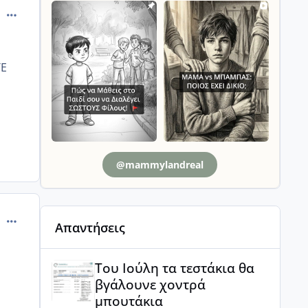
comment_7840
ΤΕ
@mammylandreal
comment_274650
Απαντήσεις
Του Ιούλη τα τεστάκια θα βγάλουνε χοντρά μπουτά
Του Ιούλη τα τεστάκια θα
βγάλουνε χοντρά
μπουτάκια