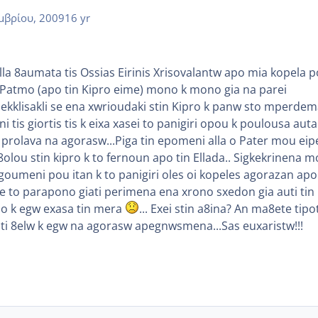
μβρίου, 2009
16 yr
la 8aumata tis Ossias Eirinis Xrisovalantw apo mia kopela 
n Patmo (apo tin Kipro eime) mono k mono gia na parei
 ekklisakli se ena xwrioudaki stin Kipro k panw sto mperde
tis giortis tis k eixa xasei to panigiri opou k poulousa auta
 prolava na agorasw...Piga tin epomeni alla o Pater mou eip
lou stin kipro k to fernoun apo tin Ellada.. Sigkekrinena 
igoumeni pou itan k to panigiri oles oi kopeles agorazan apo
re to parapono giati perimena ena xrono sxedon gia auti tin
ilo k egw exasa tin mera
... Exei stin a8ina? An ma8ete tipo
i 8elw k egw na agorasw apegnwsmena...Sas euxaristw!!!