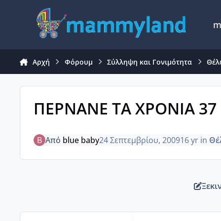
Μετάβαση σε περιεχόμενο
m
Αρχή
Φόρουμ
Σύλληψη και Γονιμότητα
Θέλ
ΠΕΡΝΑΝΕ ΤΑ ΧΡΟΝΙΑ 37
Από
blue baby
24 Σεπτεμβρίου, 2009
16 yr
in
Θέ
Ξεκι