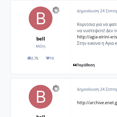
Δημοσίευση
24 Σεπτε
Κοριτσια για να φα
να νυστεψετε! Δεν τ
http://agia-eirini-xr
bell
Στην εικονα η Αγια 
Μέλη
2.7k
10
posts
Reputation
Παράθεση
Δημοσίευση
24 Σεπτε
http://archive.enet.
bell