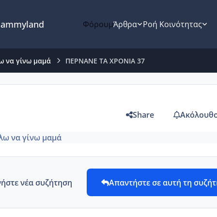
ammyland
Φόρουμ
Άρθρα
Ροή Κοινότητας
ω να γίνω μαμά
ΠΕΡΝΑΝΕ ΤΑ ΧΡΟΝΙΑ 37
Share
Ακόλουθο
λω να γίνω μαμά
νήστε νέα συζήτηση
Απαντήστε σε αυτή τη συζή