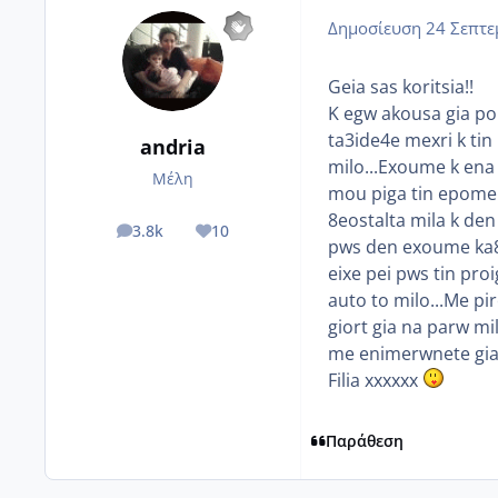
Δημοσίευση
24 Σεπτε
Geia sas koritsia!!
K egw akousa gia pol
ta3ide4e mexri k ti
andria
milo...Exoume k ena
Μέλη
mou piga tin epomeni 
8eostalta mila k den
3.8k
10
posts
Reputation
pws den exoume ka8o
eixe pei pws tin pro
auto to milo...Me pi
giort gia na parw m
me enimerwnete giat
Filia xxxxxx
Παράθεση