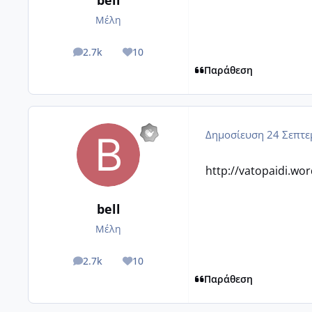
Μέλη
2.7k
10
posts
Reputation
Παράθεση
Δημοσίευση
24 Σεπτε
http://vatopaidi.wo
bell
Μέλη
2.7k
10
posts
Reputation
Παράθεση