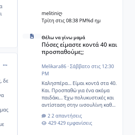
α
melitiniღ
ι
Τρίτη στις 08:38 PM
%d ημ
Πόσες είμαστε κοντά 40 και προσπαθούμε;;
Θέλω να γίνω μαμά
Πόσες είμαστε κοντά 40 και
προσπαθούμε;;
comment_274748
Melikara86
·
Σάββατο στις 12:30
PM
, δε
Καλησπέρα... Είμαι κοντά στα 40.
Και. Προσπαθώ για ένα ακόμα
να
παιδάκι... Έχω πολυκυστικές και
αντίσταση στην ινσουλίνη καθώς
 μας
και χάσιμοτο! Έχω λίγα κιλά
2 απαντήσεις
παραπάνω και όσο κ αν
429 εμφανίσεις
με
προσπαθώ δεν χάνω εύκολα!
Προσπαθώ για ακόμη ένα παιδί