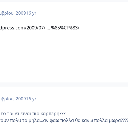
μβρίου, 2009
16 yr
rdpress.com/2009/07/ ... %85%CF%83/
μβρίου, 2009
16 yr
το τρωει ειναι πιο καρπερη???
ουν πολυ τα μηλα...αν φαω πολλα θα κανω πολλα μωρα???