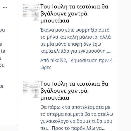
Του Ιούλη τα τεστάκια θα βγάλουνε χοντρά μπουτά
Του Ιούλη τα τεστάκια θα
comment_274698
βγάλουνε χοντρά
μπουτάκια
pou
Έκανα μου είπε ωορρηξία αυτό
το μήνα και καλή μάλιστα, αλλά
ma
με μία μόνο επαφή δεν έχω
 ta
καμία ελπίδα για εγκυμοσύνη..
e
τουλάχιστον τώρα ο άντρας μου
Από
nikol92
, ·
Δημοσίευση
πριν 4
mou
κατάλαβε ότι πρέπει να πάμε πιο
ώρες
στοχευμένα, αλλιώς ζορίζουν τα
Του Ιούλη τα τεστάκια θα βγάλουνε χοντρά μπουτά
πράγματα...
Του Ιούλη τα τεστάκια θα
te
βγάλουνε χοντρά
μπουτάκια
Θα πάρω κ τα αποτελέσματα με
το σπέρμα και μετά θα τα στείλω
γυναικολόγο να δούμε τι θα μου
πει... Προς το παρόν λέω να