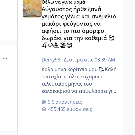
Θέλω να γίνω μαμά
στοχευμένα;;
Αύγουστος ήρθε ξανά
γεμάτος γέλια και ανεμελιά
μακάρι φεύγοντας να
αφήσει το πιο όμορφο
δωράκι για την καθεμιά 🥰
🍒🍉🏝️🏖️🥰
comment_274741
Demy93
·
Δευτέρα στις 08:39 AM
Καλό.μηνα κορίτσια μου 🥰 Καλή
επιτυχία σε όλες,εύχομαι ο
τελευταίος μήνας του
καλοκαιριού να επιφυλάσσει για
όλες σας την πιο όμορφη
6 απαντήσεις
έκπληξη 🧿 @Elk @Melikara86
455 εμφανίσεις
@Παρασκευαιδου @Zenia z
@melitiniღ @Christi.D. @flowerv
@Riaa @Ngsofia