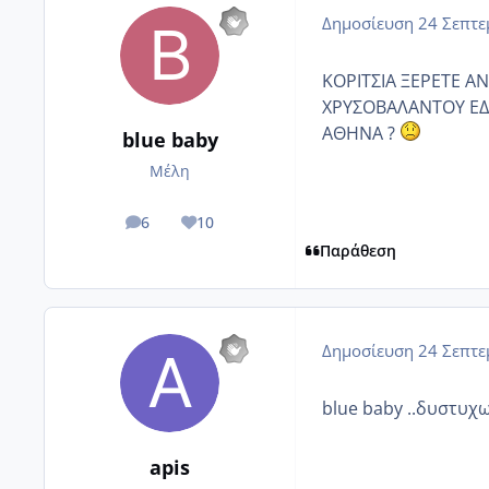
Δημοσίευση
24 Σεπτε
ΚΟΡΙΤΣΙΑ ΞΕΡΕΤΕ Α
ΧΡΥΣΟΒΑΛΑΝΤΟΥ ΕΔ
ΑΘΗΝΑ ?
blue baby
Μέλη
6
10
posts
Reputation
Παράθεση
Δημοσίευση
24 Σεπτε
blue baby ..δυστυχω
apis