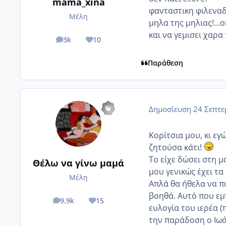
mama_xina
φανταστικη φιλεναδ
Μέλη
μηλα της μηλιας!...
και να γεμισει χαρα 
3k
10
posts
Reputation
Παράθεση
Δημοσίευση
24 Σεπτε
Κορίτσια μου, κι εγ
ζητούσα κάτι!
Το είχε δώσει στη μ
Θέλω να γίνω μαμά
μου γενικώς έχει τα
Μέλη
Απλά θα ήθελα να π
βοηθά. Αυτό που εμ
9.9k
15
posts
Reputation
ευλογία του ιερέα 
την παράδοση ο Ιωά