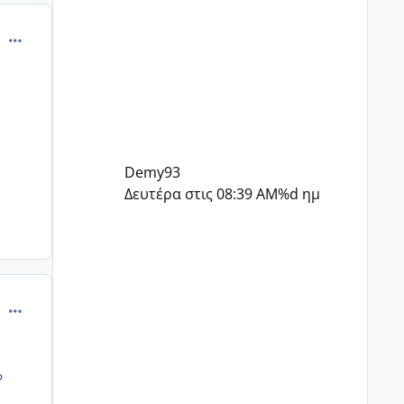
comment_274742
Demy93
Δευτέρα στις 08:39 AM
%d ημ
comment_274743
?