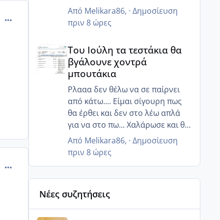
χαλαρώσω όσο μπορώ και να
Από
Melikara86
, ·
Δημοσίευση
comment_274733
προσπαθήσω με διατροφή και
πριν 8 ώρες
κάτι ενέσακια να ρυθμίσω αυτά
Του Ιούλη τα τεστάκια θα βγάλουνε χοντρά μπουτά
που πρέπει!! Και ελπίζω να έρθει
Του Ιούλη τα τεστάκια θα
σε όλες μας αυτό που
βγάλουνε χοντρά
επιθυμούμε τόσο πολύ!!
μπουτάκια
Ρλααα δεν θέλω να σε παίρνει
από κάτω.... Είμαι σίγουρη πως
θα έρθει και δεν στο λέω απλά
για να στο πω... Χαλάρωσε και θα
δεις. Σε καταλαβαίνω γτ ξέρεις
Από
Melikara86
, ·
Δημοσίευση
ότι κ εγώ στα ίδια πατώματα
πριν 8 ώρες
είμαι κάποιες φορές!! Αλλά έχει κ
comment_274738
τα θετικά του σκέψου... Το
σπέρμα είναι οκ απλά θέλει πιο
Νέες συζητήσεις
στοχευμένα!
Έχεις κάνει πρόκληση
Αύγουστος ήρθε ξανά γεμάτος γέλια και ανεμελιά μ
ωορρηξίαε;; έτσι ώστε να πας πιο