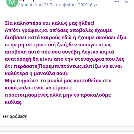
Δημοσίευση
21 Σεπτεμβρίου, 2009
16 yr
Σία καλησπέρα και καλώς μας ήλθες!
Απ'ότι γράφεις,κι απ'όσες αποβολές έχουμε
διαβάσει κατά καιρούς εδώ,ή έχουμε ακούσει έξω
στην μη ιντερνετική ζωή,δεν ακούγεται ως
αποβολή αυτό που σου συνέβη.Λογικά καμιά
αναταραχή θα είναι από την στεναχώρια που λες
ότι περάσατε(Παρεμπιπτόντως,ελπίζω να είναι
καλύτερα η μανούλα σου).
Μην πηγαίνει το μυαλό μας κατευθείαν στο
κακό,καλό είναι να είμαστε
προετοιμασμένες,αλλά μην το προκαλούμε
κιόλας.
Παράθεση