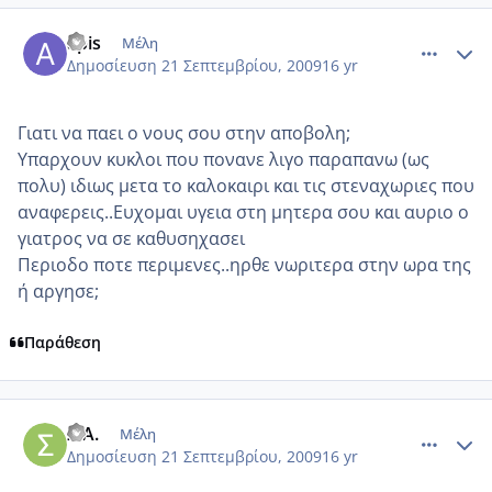
comment_272805
Author stats
apis
Μέλη
Δημοσίευση
21 Σεπτεμβρίου, 2009
16 yr
Γιατι να παει ο νους σου στην αποβολη;
Υπαρχουν κυκλοι που πονανε λιγο παραπανω (ως
πολυ) ιδιως μετα το καλοκαιρι και τις στεναχωριες που
αναφερεις..Ευχομαι υγεια στη μητερα σου και αυριο ο
γιατρος να σε καθυσηχασει
Περιοδο ποτε περιμενες..ηρθε νωριτερα στην ωρα της
ή αργησε;
Παράθεση
comment_272822
Author stats
ΣΙΑ.
Μέλη
Δημοσίευση
21 Σεπτεμβρίου, 2009
16 yr