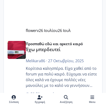
flowerv
26 Ιουλίου
26 Ιουλ
Έχω μπερδευτεί
Προσπαθώ εδώ και αρκετό καιρό
Έχω μπερδευτεί
Melikara86
·
27 Οκτωβρίου, 2025
Κορίτσια καλησπέρα. Είχα χαθεί από το
forum για πολύ καιρό. Εύχομαι να είστε
όλες καλά να έχουμε πολλές νέες
μανούλες με το καλό να γεννήσουν
αυτές που ήδη περιμένουν. Να πάρουν
21 απαντήσεις
γερα μωράκια στην αγκαλίτσα τους
3844 εμφανίσεις
🙏🏼🙏🏼 Ας πάμε λοιπόν στο θέμα μου.
Σύνδεση
Εγγραφή
Αναζήτηση
Menu