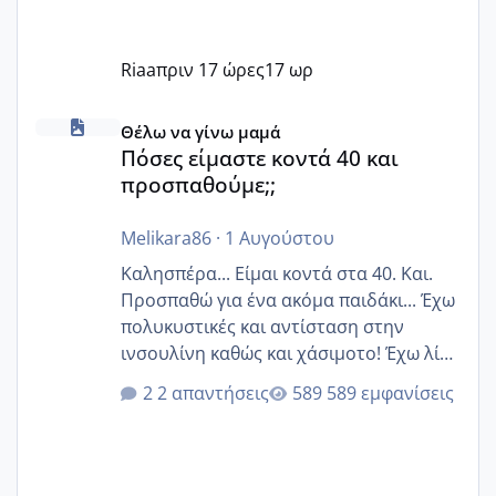
Riaa
πριν 17 ώρες
17 ωρ
Πόσες είμαστε κοντά 40 και προσπαθούμε;;
Θέλω να γίνω μαμά
Πόσες είμαστε κοντά 40 και
προσπαθούμε;;
Melikara86
·
1 Αυγούστου
Καλησπέρα... Είμαι κοντά στα 40. Και.
Προσπαθώ για ένα ακόμα παιδάκι... Έχω
πολυκυστικές και αντίσταση στην
ινσουλίνη καθώς και χάσιμοτο! Έχω λίγα
κιλά παραπάνω και όσο κ αν προσπαθώ
2 απαντήσεις
589 εμφανίσεις
δεν χάνω εύκολα! Προσπαθώ για ακόμη
ένα παιδί εδώ και 1,5 χρόνο! Θέλετε να
γράψετε όσες κοπέλες είστε σε
παρόμοια φάση;; Αυτή την στιγμή έχω