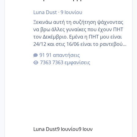
Luna Dust
·
9 Ιουνίου
Ξεκινάω αυτή τη συζήτηση ψάχνοντας
να βρω άλλες γυναίκες που έχουν ΠΗΤ
τον Δεκέμβριο. Εμένα η ΠΗΤ μου είναι
24/12 και στις 16/06 είναι το ραντεβού
της αυχενικής διαφάνειας. Έχω αρκετό
91 απαντήσεις
άγχος και οι μέρες δεν φαίνεται να
7363 εμφανίσεις
περνάνε με τίποτα.
Luna Dust
9 Ιουνίου
9 Ιουν