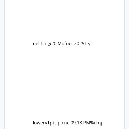
άλλη, να δώσουμε κουράγιο στις
δύσκολες στιγμές και να γιορτάσουμε
τις μικρές και μεγάλες νίκες. Είτε είστε
στο στάδιο της προετοιμασίας, είτε
ετοιμάζεστε
melitiniღ
20 Μαίου, 2025
1 yr
flowerv
Τρίτη στις 09:18 PM
%d ημ