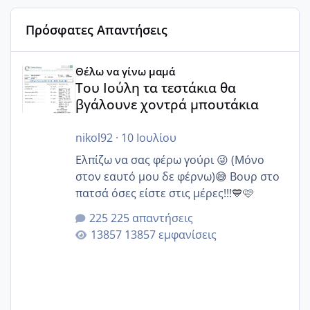
Πρόσφατες Απαντήσεις
Του Ιούλη τα τεστάκια θα βγάλουνε χοντρά μπουτάκια
Θέλω να γίνω μαμά
Του Ιούλη τα τεστάκια θα
βγάλουνε χοντρά μπουτάκια
nikol92
·
10 Ιουλίου
Ελπίζω να σας φέρω γούρι 😜 (Μόνο
στον εαυτό μου δε φέρνω)😅 Βουρ στο
πατσά όσες είστε στις μέρες!!!💙🩷
225 απαντήσεις
13857 εμφανίσεις