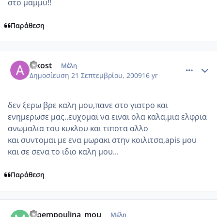
στο μαμμυ!!
Παράθεση
comment_272852
Author stats
alkost
Μέλη
Δημοσίευση
21 Σεπτεμβρίου, 2009
16 yr
δεν ξερω βρε καλη μου,πανε στο γιατρο και
ενημερωσε μας..ευχομαι να ειναι ολα καλα,μια ελφρια
ανωμαλια του κυκλου και τιποτα αλλο
και συντομαι με ενα μωρακι στην κοιλιτσα,apis μου
και σε σενα το ιδιο καλη μου...
Παράθεση
comment_272933
Author stats
Mpempoulina_mou
Μέλη