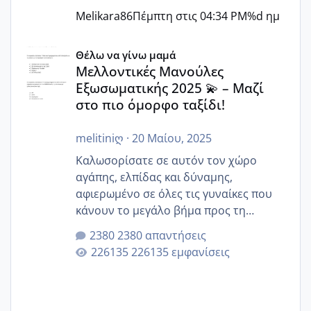
Melikara86
Πέμπτη στις 04:34 PM
%d ημ
Μελλοντικές Μανούλες Εξωσωματικής 2025 💫 – Μαζί στο
Θέλω να γίνω μαμά
Μελλοντικές Μανούλες
Εξωσωματικής 2025 💫 – Μαζί
στο πιο όμορφο ταξίδι!
melitiniღ
·
20 Μαίου, 2025
Καλωσορίσατε σε αυτόν τον χώρο
αγάπης, ελπίδας και δύναμης,
αφιερωμένο σε όλες τις γυναίκες που
κάνουν το μεγάλο βήμα προς τη
μητρότητα μέσω εξωσωματικής το 2025.
2380 απαντήσεις
Εδώ θα μοιραστούμε αγωνίες, χαρές,
226135 εμφανίσεις
εμπειρίες και κάθε μικρή ή μεγάλη
στιγμή αυτού του ξεχωριστού ταξιδιού.
Καμία δεν είναι μόνη – όλες μαζί
μπορούμε να στηρίξουμε η μία την