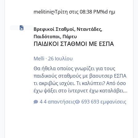
melitiniღ
Τρίτη στις 08:38 PM
%d ημ
ΠΑΙΔΙΚΟΙ ΣΤΑΘΜΟΙ ΜΕ ΕΣΠΑ
Βρεφικοί Σταθμοί, Νταντάδες,
Παιδότοποι, Πάρτυ
ΠΑΙΔΙΚΟΙ ΣΤΑΘΜΟΙ ΜΕ ΕΣΠΑ
Melli
·
26 Ιουλίου
Θα ήθελα οποίος γνωρίζει για τους
παιδικούς σταθμούς με βαουτσερ ΕΣΠΑ
τι ακριβώς ισχύει. Τι καλύπτει? Από όσο
έχω ψάξει στο ίντερνετ έχω καταλάβει
ότι το βαουτσερ καλύπτει όλα τα
4 απαντήσεις
693 εμφανίσεις
δίδακτρα και τα τροφεια του ιδιωτικού
παιδικού σταθμού για όποιον το έχει
πάρει. Οι παιδικοί σταθμοί έχουν
υπογράψει σύμβαση με την ΕΕΤΑΑ ότι
δέχονται παιδιά με βαουτσερ και ότι