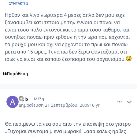
ΣΥΝΤΆΚΤΗΣ
Ηρθαν και λιγο νωριτερα 4 μερες απλα δεν μου ειχε
ξανασυμβει κατι τετοιο με την εννοια οι πονοι να
ειναι τοσο πολυ εντονοι και το αιμα τοσο καθαρο. και
συνηθως ποναω πριν ερθουν η την ωρα που ερχονται
τα ρουχα μου και οχι να ερχονται το πρωι και ποναω
μετα απο 15 ωρες. Τι να πω δεν ξερω φανταζομαι οτι
ισως να ειναι και καποιο ξεσπασμα του οργανισμου.
Παράθεση
comment_272828
Author stats
apis
Μέλη
Δημοσίευση
21 Σεπτεμβρίου, 2009
16 yr
Θα περιμενω τα νεα σου απο την επισκεψη στο γιατρο
..Ευχομαι συντομα μ ενα μωρακι!! ..ααα καλως ηρθες