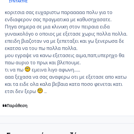
ΣΥΝΤΆΚΤΗΣ
κοριτσια σας ευχαριστω παρααααα πολυ για το
ενδιαφερον σας πραγματικα με καθυσηχασατε.
Πηγα σημερα σε μια κλινικη στον πειραια ειδα
γυναικολόγο ο οποιος με εξετασε χωρις πολλα πολλα.
επειδη βιαζοταν να με ξεπεταξει και γω ξενερωσα δε
εκατσα να του πω πολλα πολλα.
μου εγραψε να κανω εξετασεις αιμα,παπ,υπερηχο θα
παω αυριο το πρωι και βλεπουμε.
τι να πω
εμεινα λιγο αφωνη.....
ααα ξεχασα να σας αναφερω οτι με εξετασε απο κατω
και τα ειδε ολα καλα βεβαια κατα ποσο φενεται κατι
ετσι δεν ξερω
..
Παράθεση