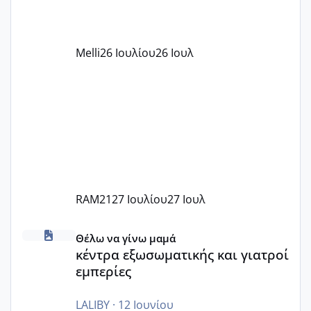
αυτό τα καλύπτει όλα εκτός από έξτρα
όπως σχολικό λεωφορείο κτλ. Είναι
παράνομο να χρεώνουν κάτι επιπλέον.
Melli
26 Ιουλίου
26 Ιουλ
Εγώ πήγα σε έναν ιδιωτικό παιδικό στ
RAM21
27 Ιουλίου
27 Ιουλ
κέντρα εξωσωματικής και γιατροί εμπερίες
Θέλω να γίνω μαμά
κέντρα εξωσωματικής και γιατροί
εμπερίες
LALIBY
·
12 Ιουνίου