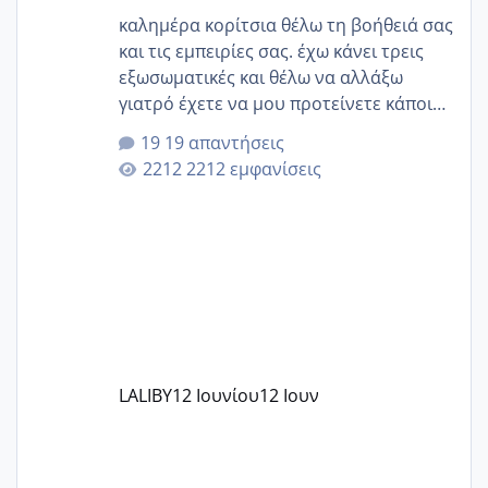
καλημέρα κορίτσια θέλω τη βοήθειά σας
και τις εμπειρίες σας. έχω κάνει τρεις
εξωσωματικές και θέλω να αλλάξω
γιατρό έχετε να μου προτείνετε κάποιον
που μείνατε ευχαριστημένες και είχατε
19 απαντήσεις
επιιτυχία? έκανα στο υγεία με τον
2212 εμφανίσεις
ζερβομανωλάκη (δεν το εψαξε καθόλου
το θέμα δεν μου άρεσε καθο΄λου) και
στο γένεσις με τον πάντο
LALIBY
12 Ιουνίου
12 Ιουν