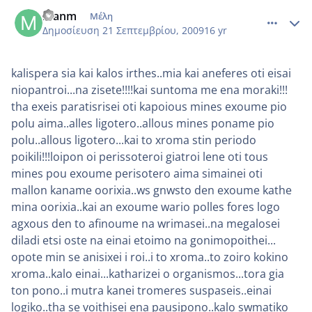
comment_272963
Author stats
manm
Μέλη
Δημοσίευση
21 Σεπτεμβρίου, 2009
16 yr
kalispera sia kai kalos irthes..mia kai aneferes oti eisai
niopantroi...na zisete!!!!kai suntoma me ena moraki!!!
tha exeis paratisrisei oti kapoious mines exoume pio
polu aima..alles ligotero..allous mines poname pio
polu..allous ligotero...kai to xroma stin periodo
poikili!!!loipon oi perissoteroi giatroi lene oti tous
mines pou exoume perisotero aima simainei oti
mallon kaname oorixia..ws gnwsto den exoume kathe
mina oorixia..kai an exoume wario polles fores logo
agxous den to afinoume na wrimasei..na megalosei
diladi etsi oste na einai etoimo na gonimopoithei...
opote min se anisixei i roi..i to xroma..to zoiro kokino
xroma..kalo einai...katharizei o organismos...tora gia
ton pono..i mutra kanei tromeres suspaseis..einai
logiko..tha se voithisei ena pausipono..kalo swmatiko