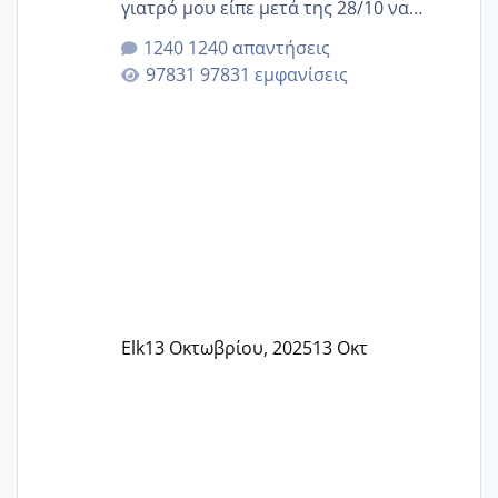
γιατρό μου είπε μετά της 28/10 να
κλείσω ραντεβού για την αυχενική είναι
1240 απαντήσεις
καμιά άλλη κοπέλα να γεννάει Μάιο ;;
97831 εμφανίσεις
Elk
13 Οκτωβρίου, 2025
13 Οκτ