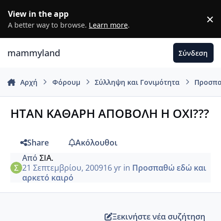
Μετάβαση σε περιεχόμενο
View in the app
×
D
A better way to browse.
Learn more
.
mammyland
Σύνδεση
Αρχή
Φόρουμ
Σύλληψη και Γονιμότητα
Προσπα
ΗΤΑΝ ΚΑΘΑΡΗ ΑΠΟΒΟΛΗ Η ΟΧΙ???
Share
Ακόλουθοι
Από
ΣΙΑ.
21 Σεπτεμβρίου, 2009
16 yr
in
Προσπαθώ εδώ και
αρκετό καιρό
Ξεκινήστε νέα συζήτηση