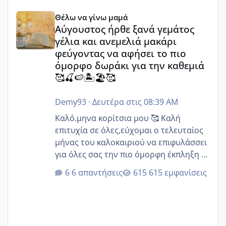
Αύγουστος ήρθε ξανά γεμάτος γέλια και ανεμελιά μακάρι 
Θέλω να γίνω μαμά
Αύγουστος ήρθε ξανά γεμάτος
γέλια και ανεμελιά μακάρι
φεύγοντας να αφήσει το πιο
όμορφο δωράκι για την καθεμιά
🥰🍒🍉🏝️🏖️🥰
Demy93
·
Δευτέρα στις 08:39 AM
Καλό.μηνα κορίτσια μου 🥰 Καλή
επιτυχία σε όλες,εύχομαι ο τελευταίος
μήνας του καλοκαιριού να επιφυλάσσει
για όλες σας την πιο όμορφη έκπληξη 🧿
@Elk @Melikara86 @Παρασκευαιδου
6 απαντήσεις
615 εμφανίσεις
@Zenia z @melitiniღ @Christi.D.
@flowerv @Riaa @Ngsofia