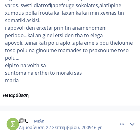
varos..swsti diatrofi(apefeuge sokolates,alati)pine
xumous polla frouta kai laxanika kai min xexnas tin
somatiki askisi..
i apovoli den erxetai prin tin anamenomeni
periodo...kai an ginei etsi den tha to elega
apovoli...einai kati polu aplo..apla emeis pou theloume
toso polu na ginoume mamades to psaxnoume toso
polu...
elpizo na voithisa
suntoma na erthei to moraki sas
maria
Παράθεση
comment_273527
Author stats
ΣΙΑ.
Μέλη
Δημοσίευση
22 Σεπτεμβρίου, 2009
16 yr