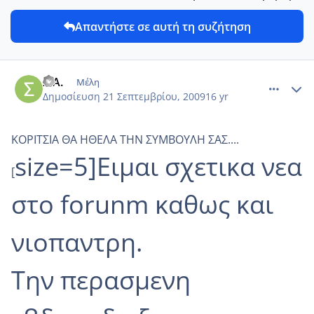
Απαντήστε σε αυτή τη συζήτηση
comment_7780
Author stats
ΣΙΑ.
Μέλη
Δημοσίευση
21 Σεπτεμβρίου, 2009
16 yr
ΚΟΡΙΤΣΙΑ ΘΑ ΗΘΕΛΑ ΤΗΝ ΣΥΜΒΟΥΛΗ ΣΑΣ....
size=5]Ειμαι σχετικα νεα
[
στο forunm καθως και
νιοπαντρη.
Την περασμενη