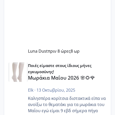
Luna Dust
πριν 8 ώρες
8 ωρ
Μωράκια Μαΐου 2026 🌸🌻🌹
Ποιές είμαστε στους ίδιους μήνες
εγκυμοσύνης!
Μωράκια Μαΐου 2026 🌸🌻🌹
Elk
·
13 Οκτωβρίου, 2025
Καλησπέρα κορίτσια διστακτικά είπα να
ανοίξω το θεματάκι για τα μωράκια του
Μαΐου εγώ είμαι 9 εβδ σήμερα πήγα