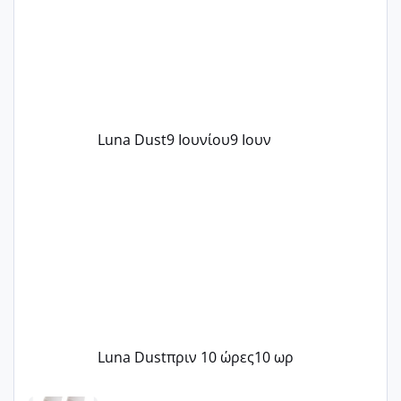
Luna Dust
9 Ιουνίου
9 Ιουν
Luna Dust
πριν 10 ώρες
10 ωρ
Μωράκια Μαΐου 2026 🌸🌻🌹