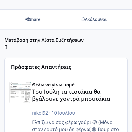
Share
Ακόλουθοι
Μετάβαση στην Λίστα Συζητήσεων
Πρόσφατες Απαντήσεις
Του Ιούλη τα τεστάκια θα βγάλουνε χοντρά μπουτάκια
Θέλω να γίνω μαμά
Του Ιούλη τα τεστάκια θα
βγάλουνε χοντρά μπουτάκια
nikol92
·
10 Ιουλίου
Ελπίζω να σας φέρω γούρι 😜 (Μόνο
στον εαυτό μου δε φέρνω)😅 Βουρ στο