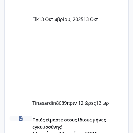
Elk
13 Οκτωβρίου, 2025
13 Οκτ
Tinasardin8689
πριν 12 ώρες
12 ωρ
Μωράκια Μαρτίου 2026
Ποιές είμαστε στους ίδιους μήνες
εγκυμοσύνης!