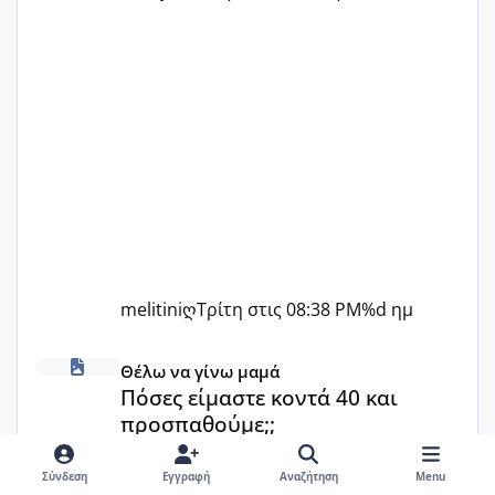
melitiniღ
Τρίτη στις 08:38 PM
%d ημ
Πόσες είμαστε κοντά 40 και προσπαθούμε;;
Θέλω να γίνω μαμά
Πόσες είμαστε κοντά 40 και
προσπαθούμε;;
Melikara86
·
1 Αυγούστου
Σύνδεση
Εγγραφή
Αναζήτηση
Menu