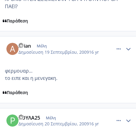
ΠΑΕΙ?
Παράθεση
comment_271488
Author stats
Arian
Μέλη
Δημοσίευση
19 Σεπτεμβρίου, 2009
16 yr
φερμουαρ...
το ειπε και η μενεγακη.
Παράθεση
comment_271951
Author stats
ΡΟΥΛΑ25
Μέλη
Δημοσίευση
20 Σεπτεμβρίου, 2009
16 yr