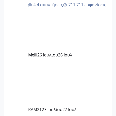
ότι το βαουτσερ καλύπτει όλα τα
4 απαντήσεις
711 εμφανίσεις
δίδακτρα και τα τροφεια του ιδιωτικού
παιδικού σταθμού για όποιον το έχει
πάρει. Οι παιδικοί σταθμοί έχουν
υπογράψει σύμβαση με την ΕΕΤΑΑ ότι
δέχονται παιδιά με βαουτσερ και ότι
αυτό τα καλύπτει όλα εκτός από έξτρα
όπως σχολικό λεωφορείο κτλ. Είναι
παράνομο να χρεώνουν κάτι επιπλέον.
Melli
26 Ιουλίου
26 Ιουλ
Εγώ πήγα σε έναν ιδιωτικό παιδικό στ
RAM21
27 Ιουλίου
27 Ιουλ