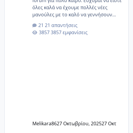
forum για πολύ καιρό. Εύχομαι να είστε
όλες καλά να έχουμε πολλές νέες
μανούλες με το καλό να γεννήσουν
αυτές που ήδη περιμένουν. Να πάρουν
21 απαντήσεις
γερα μωράκια στην αγκαλίτσα τους
3857 εμφανίσεις
🙏🏼🙏🏼 Ας πάμε λοιπόν στο θέμα μου.
Τελευταία περίοδο 25 σεπτεμβρίου
Εδώ και τέσσερις πέντε μέρες νιώθω
αρρωστη δεν έχω κουράγιο για τίποτα
πονάει πολύ το στήθος μου και τα δύο
και βάζω θερμόμετρο και έχω συνεχώς
37 με 37, 3 Έτσι λοιπόν είπα να κάνω
ένα τεστ την παρασ
Melikara86
27 Οκτωβρίου, 2025
27 Οκτ