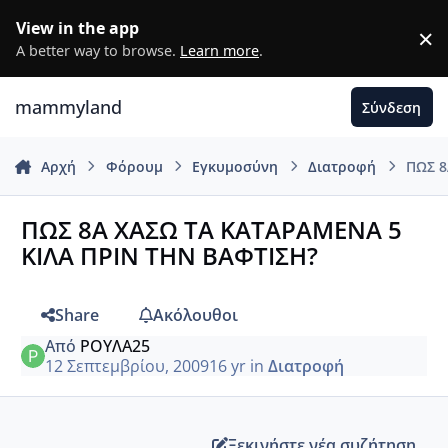
Μετάβαση σε περιεχόμενο
View in the app
×
D
A better way to browse.
Learn more
.
mammyland
Σύνδεση
Αρχή
Φόρουμ
Εγκυμοσύνη
Διατροφή
ΠΩΣ 8
ΠΩΣ 8Α ΧΑΣΩ ΤΑ ΚΑΤΑΡΑΜΕΝΑ 5
ΚΙΛΑ ΠΡΙΝ ΤΗΝ ΒΑΦΤΙΣΗ?
Share
Ακόλουθοι
Από
ΡΟΥΛΑ25
12 Σεπτεμβρίου, 2009
16 yr
in
Διατροφή
Ξεκινήστε νέα συζήτηση