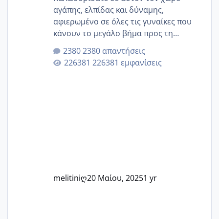
αγάπης, ελπίδας και δύναμης,
αφιερωμένο σε όλες τις γυναίκες που
κάνουν το μεγάλο βήμα προς τη
μητρότητα μέσω εξωσωματικής το 2025.
2380 απαντήσεις
Εδώ θα μοιραστούμε αγωνίες, χαρές,
226381 εμφανίσεις
εμπειρίες και κάθε μικρή ή μεγάλη
στιγμή αυτού του ξεχωριστού ταξιδιού.
Καμία δεν είναι μόνη – όλες μαζί
μπορούμε να στηρίξουμε η μία την
άλλη, να δώσουμε κουράγιο στις
δύσκολες στιγμές και να γιορτάσουμε
τις μικρές και μεγάλες νίκες. Είτε είστε
στο στάδιο της προετοιμασίας, είτε
ετοιμάζεστε
melitiniღ
20 Μαίου, 2025
1 yr