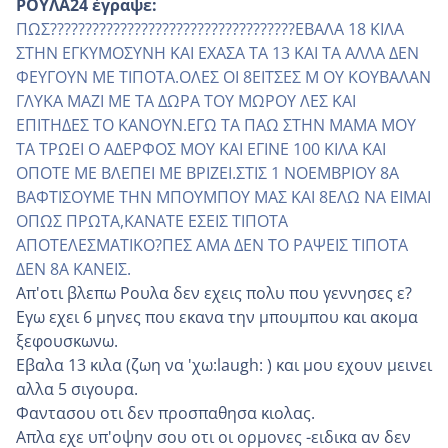
ΡΟΥΛΑ24 έγραψε:
ΠΩΣ???????????????????????????????????ΕΒΑΛΑ 18 ΚΙΛΑ
ΣΤΗΝ ΕΓΚΥΜΟΣΥΝΗ ΚΑΙ ΕΧΑΣΑ ΤΑ 13 ΚΑΙ ΤΑ ΑΛΛΑ ΔΕΝ
ΦΕΥΓΟΥΝ ΜΕ ΤΙΠΟΤΑ.ΟΛΕΣ ΟΙ 8ΕΙΤΣΕΣ Μ ΟΥ ΚΟΥΒΑΛΑΝ
ΓΛΥΚΑ ΜΑΖΙ ΜΕ ΤΑ ΔΩΡΑ ΤΟΥ ΜΩΡΟΥ ΛΕΣ ΚΑΙ
ΕΠΙΤΗΔΕΣ ΤΟ ΚΑΝΟΥΝ.ΕΓΩ ΤΑ ΠΑΩ ΣΤΗΝ ΜΑΜΑ ΜΟΥ
ΤΑ ΤΡΩΕΙ Ο ΑΔΕΡΦΟΣ ΜΟΥ ΚΑΙ ΕΓΙΝΕ 100 ΚΙΛΑ ΚΑΙ
ΟΠΟΤΕ ΜΕ ΒΛΕΠΕΙ ΜΕ ΒΡΙΖΕΙ.ΣΤΙΣ 1 ΝΟΕΜΒΡΙΟΥ 8Α
ΒΑΦΤΙΣΟΥΜΕ ΤΗΝ ΜΠΟΥΜΠΟΥ ΜΑΣ ΚΑΙ 8ΕΛΩ ΝΑ ΕΙΜΑΙ
ΟΠΩΣ ΠΡΩΤΑ,ΚΑΝΑΤΕ ΕΣΕΙΣ ΤΙΠΟΤΑ
ΑΠΟΤΕΛΕΣΜΑΤΙΚΟ?ΠΕΣ ΑΜΑ ΔΕΝ ΤΟ ΡΑΨΕΙΣ ΤΙΠΟΤΑ
ΔΕΝ 8Α ΚΑΝΕΙΣ.
Απ'οτι βλεπω Ρουλα δεν εχεις πολυ που γεννησες ε?
Εγω εχει 6 μηνες που εκανα την μπουμπου και ακομα
ξεφουσκωνω.
Εβαλα 13 κιλα (ζωη να 'χω:laugh: ) και μου εχουν μεινει
αλλα 5 σιγουρα.
Φαντασου οτι δεν προσπαθησα κιολας.
Απλα εχε υπ'οψην σου οτι οι ορμονες -ειδικα αν δεν