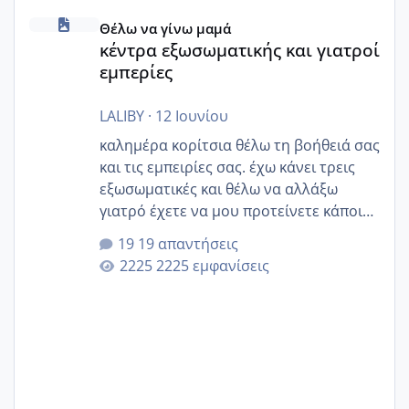
κέντρα εξωσωματικής και γιατροί εμπερίες
Θέλω να γίνω μαμά
κέντρα εξωσωματικής και γιατροί
εμπερίες
LALIBY
·
12 Ιουνίου
καλημέρα κορίτσια θέλω τη βοήθειά σας
και τις εμπειρίες σας. έχω κάνει τρεις
εξωσωματικές και θέλω να αλλάξω
γιατρό έχετε να μου προτείνετε κάποιον
που μείνατε ευχαριστημένες και είχατε
19 απαντήσεις
επιιτυχία? έκανα στο υγεία με τον
2225 εμφανίσεις
ζερβομανωλάκη (δεν το εψαξε καθόλου
το θέμα δεν μου άρεσε καθο΄λου) και
στο γένεσις με τον πάντο