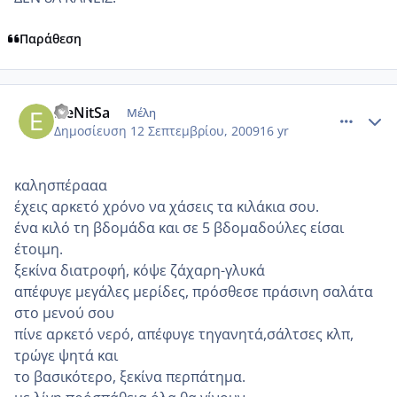
Παράθεση
comment_266787
Author stats
ΕleNitSa
Μέλη
Δημοσίευση
12 Σεπτεμβρίου, 2009
16 yr
καλησπέρααα
έχεις αρκετό χρόνο να χάσεις τα κιλάκια σου.
ένα κιλό τη βδομάδα και σε 5 βδομαδούλες είσαι
έτοιμη.
ξεκίνα διατροφή, κόψε ζάχαρη-γλυκά
απέφυγε μεγάλες μερίδες, πρόσθεσε πράσινη σαλάτα
στο μενού σου
πίνε αρκετό νερό, απέφυγε τηγανητά,σάλτσες κλπ,
τρώγε ψητά και
το βασικότερο, ξεκίνα περπάτημα.