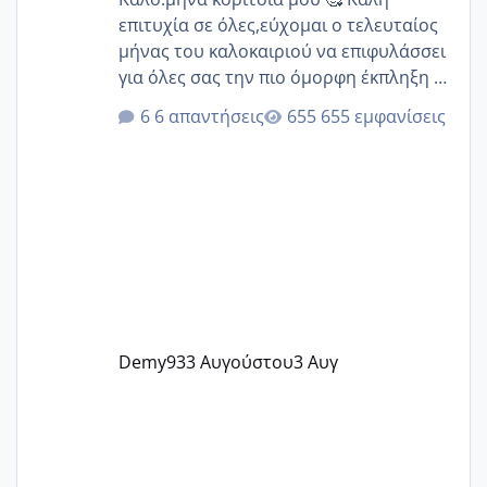
επιτυχία σε όλες,εύχομαι ο τελευταίος
μήνας του καλοκαιριού να επιφυλάσσει
για όλες σας την πιο όμορφη έκπληξη 🧿
@Elk @Melikara86 @Παρασκευαιδου
6 απαντήσεις
655 εμφανίσεις
@Zenia z @melitiniღ @Christi.D.
@flowerv @Riaa @Ngsofia
Demy93
3 Αυγούστου
3 Αυγ