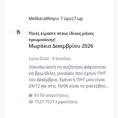
Melikara86
πριν 7 ώρες
7 ωρ
Μωράκια Δεκεμβρίου 2026
Ποιές είμαστε στους ίδιους μήνες
εγκυμοσύνης!
Μωράκια Δεκεμβρίου 2026
Luna Dust
·
9 Ιουνίου
Ξεκινάω αυτή τη συζήτηση ψάχνοντας
να βρω άλλες γυναίκες που έχουν ΠΗΤ
τον Δεκέμβριο. Εμένα η ΠΗΤ μου είναι
24/12 και στις 16/06 είναι το ραντεβού
της αυχενικής διαφάνειας. Έχω αρκετό
93 απαντήσεις
άγχος και οι μέρες δεν φαίνεται να
7527 εμφανίσεις
περνάνε με τίποτα.