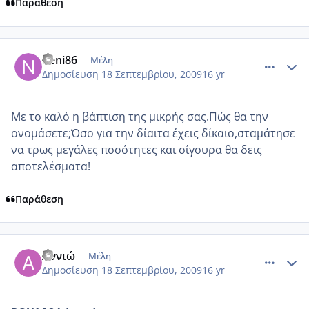
Παράθεση
comment_270569
Author stats
neni86
Μέλη
Δημοσίευση
18 Σεπτεμβρίου, 2009
16 yr
Με το καλό η βάπτιση της μικρής σας.Πώς θα την
ονομάσετε;Όσο για την δίαιτα έχεις δίκαιο,σταμάτησε
να τρως μεγάλες ποσότητες και σίγουρα θα δεις
αποτελέσματα!
Παράθεση
comment_270575
Author stats
Αννιώ
Μέλη
Δημοσίευση
18 Σεπτεμβρίου, 2009
16 yr