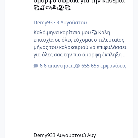
όμορφο δωράκι για την καθεμιά
🥰🍒🍉🏝️🏖️🥰
Demy93
·
3 Αυγούστου
Καλό.μηνα κορίτσια μου 🥰 Καλή
επιτυχία σε όλες,εύχομαι ο τελευταίος
μήνας του καλοκαιριού να επιφυλάσσει
για όλες σας την πιο όμορφη έκπληξη 🧿
@Elk @Melikara86 @Παρασκευαιδου
6 απαντήσεις
655 εμφανίσεις
@Zenia z @melitiniღ @Christi.D.
@flowerv @Riaa @Ngsofia
Demy93
3 Αυγούστου
3 Αυγ