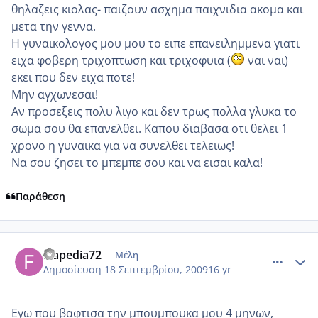
θηλαζεις κιολας- παιζουν ασχημα παιχνιδια ακομα και
μετα την γεννα.
Η γυναικολογος μου μου το ειπε επανειλημμενα γιατι
ειχα φοβερη τριχοπτωση και τριχοφυια (
ναι ναι)
εκει που δεν ειχα ποτε!
Μην αγχωνεσαι!
Αν προσεξεις πολυ λιγο και δεν τρως πολλα γλυκα το
σωμα σου θα επανελθει. Καπου διαβασα οτι θελει 1
χρονο η γυναικα για να συνελθει τελειως!
Να σου ζησει το μπεμπε σου και να εισαι καλα!
Παράθεση
comment_270583
Author stats
frapedia72
Μέλη
Δημοσίευση
18 Σεπτεμβρίου, 2009
16 yr
Εγω που βαφτισα την μπουμπουκα μου 4 μηνων,