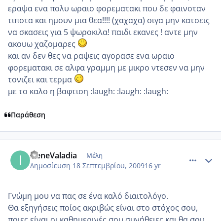
εραψα ενα πολυ ωραιο φορεματακι που δε φαινοταν
τιποτα και ημουν μια θεα!!!! (χαχαχα) σιγα μην κατσεις
να σκασεις για 5 ψωροκιλα! παιδι εκανες ! αντε μην
ακουω χαζομαρες
και αν δεν θες να ραψεις αγορασε ενα ωραιο
φορεματακι σε αλφα γραμμη με μικρο ντεσεν να μην
τονιζει και τερμα
με το καλο η βαφτιση :laugh: :laugh: :laugh:
Παράθεση
comment_270587
Author stats
IreneValadia
Μέλη
Δημοσίευση
18 Σεπτεμβρίου, 2009
16 yr
Γνώμη μου να πας σε ένα καλό διαιτολόγο.
Θα εξηγήσεις ποίος ακριβώς είναι στο στόχος σου,
ποιες είναι οι καθημερινές σου συνήθειες και θα σου