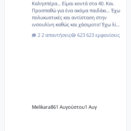
Καλησπέρα... Είμαι κοντά στα 40. Και.
Προσπαθώ για ένα ακόμα παιδάκι... Έχω
πολυκυστικές και αντίσταση στην
ινσουλίνη καθώς και χάσιμοτο! Έχω λίγα
κιλά παραπάνω και όσο κ αν προσπαθώ
2 απαντήσεις
623 εμφανίσεις
δεν χάνω εύκολα! Προσπαθώ για ακόμη
ένα παιδί εδώ και 1,5 χρόνο! Θέλετε να
γράψετε όσες κοπέλες είστε σε
παρόμοια φάση;; Αυτή την στιγμή έχω
δύο χαμένους κύκλους δεν έχω έρθει
περίοδο αυτό τον μήνα περίμενα 20 δεν
ήρθα απλά είδα λίγα ροζ έκανα υπέρηχο
την επομενη μέρα και το ενδομήτριό
ήταν 11,1 χιλιοστά πολύ κα
Melikara86
1 Αυγούστου
1 Αυγ