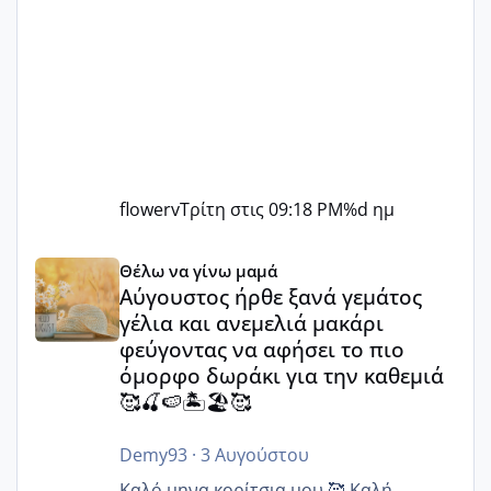
flowerv
Τρίτη στις 09:18 PM
%d ημ
Αύγουστος ήρθε ξανά γεμάτος γέλια και ανεμελιά μακάρι 
Θέλω να γίνω μαμά
Αύγουστος ήρθε ξανά γεμάτος
γέλια και ανεμελιά μακάρι
φεύγοντας να αφήσει το πιο
όμορφο δωράκι για την καθεμιά
🥰🍒🍉🏝️🏖️🥰
Demy93
·
3 Αυγούστου
Καλό.μηνα κορίτσια μου 🥰 Καλή