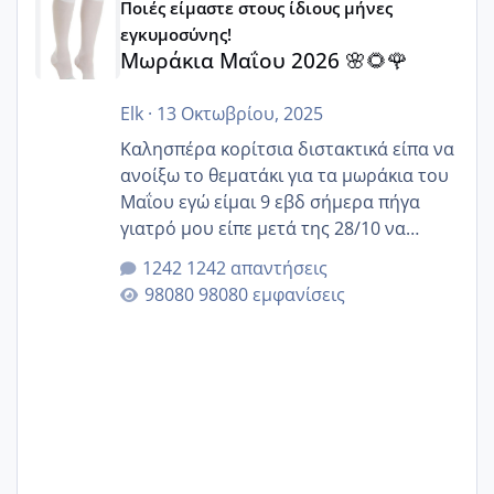
Ποιές είμαστε στους ίδιους μήνες
εγκυμοσύνης!
Μωράκια Μαΐου 2026 🌸🌻🌹
Elk
·
13 Οκτωβρίου, 2025
Καλησπέρα κορίτσια διστακτικά είπα να
ανοίξω το θεματάκι για τα μωράκια του
Μαΐου εγώ είμαι 9 εβδ σήμερα πήγα
γιατρό μου είπε μετά της 28/10 να
κλείσω ραντεβού για την αυχενική είναι
1242 απαντήσεις
καμιά άλλη κοπέλα να γεννάει Μάιο ;;
98080 εμφανίσεις