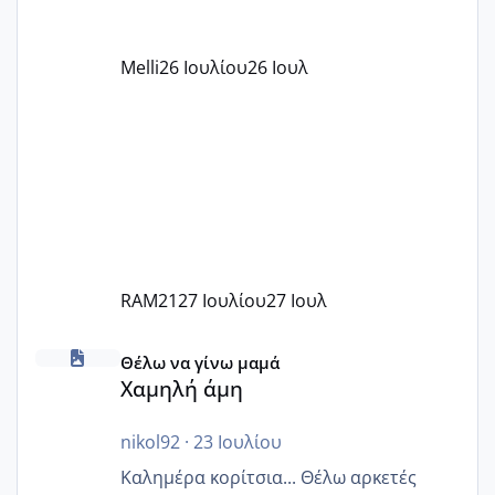
όπως σχολικό λεωφορείο κτλ. Είναι
παράνομο να χρεώνουν κάτι επιπλέον.
Melli
26 Ιουλίου
26 Ιουλ
Εγώ πήγα σε έναν ιδιωτικό παιδικό στ
RAM21
27 Ιουλίου
27 Ιουλ
Χαμηλή άμη
Θέλω να γίνω μαμά
Χαμηλή άμη
nikol92
·
23 Ιουλίου
Καλημέρα κορίτσια... Θέλω αρκετές