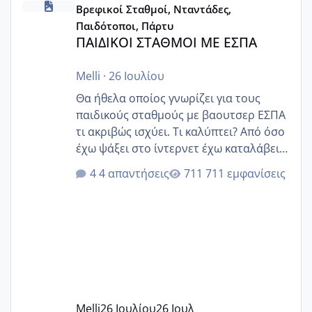
Βρεφικοί Σταθμοί, Νταντάδες,
Παιδότοποι, Πάρτυ
ΠΑΙΔΙΚΟΙ ΣΤΑΘΜΟΙ ΜΕ ΕΣΠΑ
Melli
·
26 Ιουλίου
Θα ήθελα οποίος γνωρίζει για τους
παιδικούς σταθμούς με βαουτσερ ΕΣΠΑ
τι ακριβώς ισχύει. Τι καλύπτει? Από όσο
έχω ψάξει στο ίντερνετ έχω καταλάβει
ότι το βαουτσερ καλύπτει όλα τα
4 απαντήσεις
711 εμφανίσεις
δίδακτρα και τα τροφεια του ιδιωτικού
παιδικού σταθμού για όποιον το έχει
πάρει. Οι παιδικοί σταθμοί έχουν
υπογράψει σύμβαση με την ΕΕΤΑΑ ότι
δέχονται παιδιά με βαουτσερ και ότι
αυτό τα καλύπτει όλα εκτός από έξτρα
όπως σχολικό λεωφορείο κτλ. Είναι
παράνομο να χρεώνουν κάτι επιπλέον.
Melli
26 Ιουλίου
26 Ιουλ