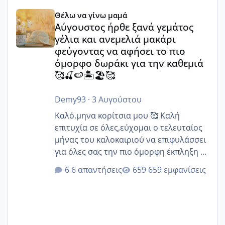
Αύγουστος ήρθε ξανά γεμάτος γέλια και ανεμελιά μακάρι 
Θέλω να γίνω μαμά
Αύγουστος ήρθε ξανά γεμάτος
γέλια και ανεμελιά μακάρι
φεύγοντας να αφήσει το πιο
όμορφο δωράκι για την καθεμιά
🥰🍒🍉🏝️🏖️🥰
Demy93
·
3 Αυγούστου
Καλό.μηνα κορίτσια μου 🥰 Καλή
επιτυχία σε όλες,εύχομαι ο τελευταίος
μήνας του καλοκαιριού να επιφυλάσσει
για όλες σας την πιο όμορφη έκπληξη 🧿
@Elk @Melikara86 @Παρασκευαιδου
6 απαντήσεις
659 εμφανίσεις
@Zenia z @melitiniღ @Christi.D.
@flowerv @Riaa @Ngsofia