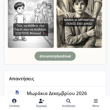
@mammylandreal
Απαντήσεις
Μωράκια Δεκεμβρίου 2026
Μωράκια Δεκεμβρίου 2026
Άστα @Luna Dust ήταν δύσκολα.
Έφτασα στα πρόθυρα νοσοκομείου-
Σύνδεση
Εγγραφή
Αναζήτηση
Menu