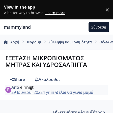
Μετάβαση σε περιεχόμενο
View in the app
×
D
A better way to browse.
Learn more
.
mammyland
Σύνδεση
Αρχή
Φόρουμ
Σύλληψη και Γονιμότητα
Θέλω ν
ΕΞΕΤΑΣΗ ΜΙΚΡΟΒΙΩΜΑΤΟΣ
ΜΗΤΡΑΣ ΚΑΙ ΥΔΡΟΣΑΛΠΙΓΓΑ
Share
Ακόλουθοι
Από
eirinigt
29 Ιουνίου, 2022
4 yr
in
Θέλω να γίνω μαμά
Ξεκινήστε νέα συζήτηση