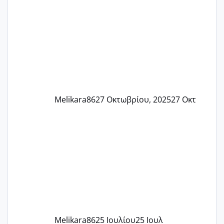
και βάζω θερμόμετρο και έχω συνεχώς
37 με 37, 3 Έτσι λοιπόν είπα να κάνω
ένα τεστ την παρασ
Melikara86
27 Οκτωβρίου, 2025
27 Οκτ
Melikara86
25 Ιουλίου
25 Ιουλ