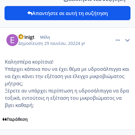
Απαντήστε σε αυτή τη συζήτηση
comment_1314465
Author stats
eirinigt
Μέλη
Δημοσίευση
29 Ιουνίου, 2022
4 yr
Καλησπέρα κορίτσια!
Υπάρχει κάποια που να έχει θέμα με υδροσάλπιγγα και
να έχει κάνει την εξέταση για έλεγχο μικροβιώματος
μήτρας;
Ξέρετε αν υπάρχει περίπτωση η υδροσάλπιγγα να δρα
τοξικά, εντούτοις η εξέταση του μικροβιώματος να
βγει καθαρή;
Παράθεση