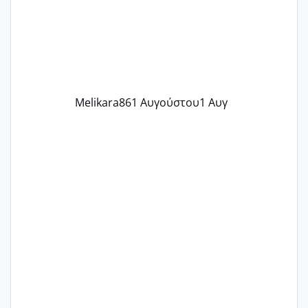
δύο χαμένους κύκλους δεν έχω έρθει
περίοδο αυτό τον μήνα περίμενα 20 δεν
ήρθα απλά είδα λίγα ροζ έκανα υπέρηχο
την επομενη μέρα και το ενδομήτριό
ήταν 11,1 χιλιοστά πολύ κα
Melikara86
1 Αυγούστου
1 Αυγ