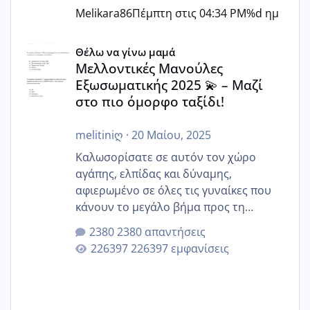
Melikara86
Πέμπτη στις 04:34 PM
%d ημ
Μελλοντικές Μανούλες Εξωσωματικής 2025 💫 – Μαζί στο
Θέλω να γίνω μαμά
Μελλοντικές Μανούλες
Εξωσωματικής 2025 💫 – Μαζί
στο πιο όμορφο ταξίδι!
melitiniღ
·
20 Μαίου, 2025
Καλωσορίσατε σε αυτόν τον χώρο
αγάπης, ελπίδας και δύναμης,
αφιερωμένο σε όλες τις γυναίκες που
κάνουν το μεγάλο βήμα προς τη
μητρότητα μέσω εξωσωματικής το 2025.
2380 απαντήσεις
Εδώ θα μοιραστούμε αγωνίες, χαρές,
226397 εμφανίσεις
εμπειρίες και κάθε μικρή ή μεγάλη
στιγμή αυτού του ξεχωριστού ταξιδιού.
Καμία δεν είναι μόνη – όλες μαζί
μπορούμε να στηρίξουμε η μία την