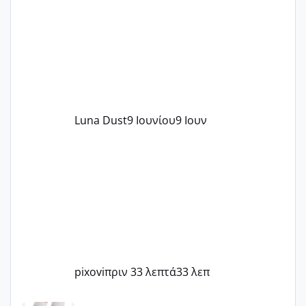
Luna Dust
9 Ιουνίου
9 Ιουν
pixovi
πριν 33 λεπτά
33 λεπ
Μωράκια Μαΐου 2026 🌸🌻🌹