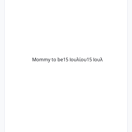
..βέβαια δεν είχα κανένα άγχος και
στρες ήταν επιλογή για ιατρικούς
λόγους της δεδομένης στιγμής.
Mommy to be
15 Ιουλίου
15 Ιουλ