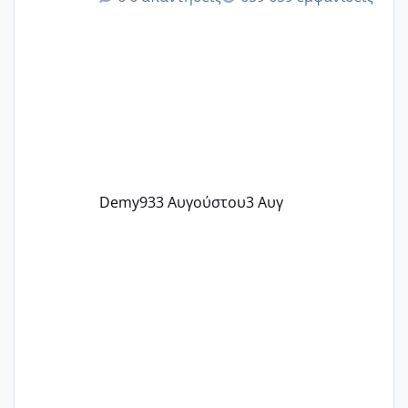
@Zenia z @melitiniღ @Christi.D.
@flowerv @Riaa @Ngsofia
Demy93
3 Αυγούστου
3 Αυγ