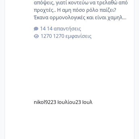
απόψεις, γιατί κοντεύω να τρελαθώ από
προχτές.. Η αμη πόσο ρόλο παίζει?
Έκανα ορμονολογικές και είναι χαμηλή
για την ηλικία μου.. Είχα ήδη μια
14 απαντήσεις
εγκυμοσύνη, που έπρεπε να τερματιστεί
1270 εμφανίσεις
στην 27η εβδομάδα και προσπαθώ 7
μήνες ήδη και αρχίζω να αγχώνομαι με
το 1,18... Είμαι 33.. Κάποια που να έμεινε
με χαμηλή άμη???
nikol92
23 Ιουλίου
23 Ιουλ