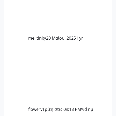
άλλη, να δώσουμε κουράγιο στις
δύσκολες στιγμές και να γιορτάσουμε
τις μικρές και μεγάλες νίκες. Είτε είστε
στο στάδιο της προετοιμασίας, είτε
ετοιμάζεστε
melitiniღ
20 Μαίου, 2025
1 yr
flowerv
Τρίτη στις 09:18 PM
%d ημ