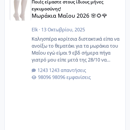
Ποιές είμαστε στους ίδιους μήνες
εγκυμοσύνης!
Μωράκια Μαΐου 2026 🌸🌻🌹
Elk
·
13 Οκτωβρίου, 2025
Καλησπέρα κορίτσια διστακτικά είπα να
ανοίξω το θεματάκι για τα μωράκια του
Μαΐου εγώ είμαι 9 εβδ σήμερα πήγα
γιατρό μου είπε μετά της 28/10 να
κλείσω ραντεβού για την αυχενική είναι
1243 απαντήσεις
καμιά άλλη κοπέλα να γεννάει Μάιο ;;
98096 εμφανίσεις