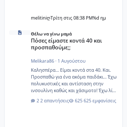
melitiniღ
Τρίτη στις 08:38 PM
%d ημ
Πόσες είμαστε κοντά 40 και προσπαθούμε;;
Θέλω να γίνω μαμά
Πόσες είμαστε κοντά 40 και
προσπαθούμε;;
Melikara86
·
1 Αυγούστου
Καλησπέρα... Είμαι κοντά στα 40. Και.
Προσπαθώ για ένα ακόμα παιδάκι... Έχω
πολυκυστικές και αντίσταση στην
ινσουλίνη καθώς και χάσιμοτο! Έχω λίγα
κιλά παραπάνω και όσο κ αν προσπαθώ
2 απαντήσεις
625 εμφανίσεις
δεν χάνω εύκολα! Προσπαθώ για ακόμη
ένα παιδί εδώ και 1,5 χρόνο! Θέλετε να
γράψετε όσες κοπέλες είστε σε
παρόμοια φάση;; Αυτή την στιγμή έχω