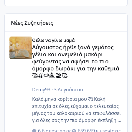
Νέες Συζητήσεις
Αύγουστος ήρθε ξανά γεμάτος γέλια και ανεμελιά μακάρι 
Θέλω να γίνω μαμά
Αύγουστος ήρθε ξανά γεμάτος
γέλια και ανεμελιά μακάρι
φεύγοντας να αφήσει το πιο
όμορφο δωράκι για την καθεμιά
🥰🍒🍉🏝️🏖️🥰
Demy93
·
3 Αυγούστου
Καλό.μηνα κορίτσια μου 🥰 Καλή
επιτυχία σε όλες,εύχομαι ο τελευταίος
μήνας του καλοκαιριού να επιφυλάσσει
για όλες σας την πιο όμορφη έκπληξη 🧿
@Elk @Melikara86 @Παρασκευαιδου
6 απαντήσεις
659 εμφανίσεις