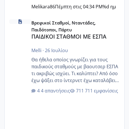
Melikara86
Πέμπτη στις 04:34 PM
%d ημ
ΠΑΙΔΙΚΟΙ ΣΤΑΘΜΟΙ ΜΕ ΕΣΠΑ
Βρεφικοί Σταθμοί, Νταντάδες,
Παιδότοποι, Πάρτυ
ΠΑΙΔΙΚΟΙ ΣΤΑΘΜΟΙ ΜΕ ΕΣΠΑ
Melli
·
26 Ιουλίου
Θα ήθελα οποίος γνωρίζει για τους
παιδικούς σταθμούς με βαουτσερ ΕΣΠΑ
τι ακριβώς ισχύει. Τι καλύπτει? Από όσο
έχω ψάξει στο ίντερνετ έχω καταλάβει
ότι το βαουτσερ καλύπτει όλα τα
4 απαντήσεις
711 εμφανίσεις
δίδακτρα και τα τροφεια του ιδιωτικού
παιδικού σταθμού για όποιον το έχει
πάρει. Οι παιδικοί σταθμοί έχουν
υπογράψει σύμβαση με την ΕΕΤΑΑ ότι
δέχονται παιδιά με βαουτσερ και ότι
αυτό τα καλύπτει όλα εκτός από έξτρα