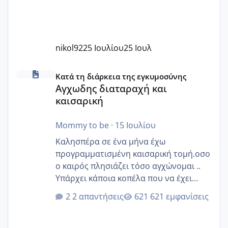
nikol92
25 Ιουλίου
25 Ιουλ
Αγχωδης διαταραχή και καισαρική
Κατά τη διάρκεια της εγκυμοσύνης
Αγχωδης διαταραχή και
καισαρική
Mommy to be
·
15 Ιουλίου
Καλησπέρα σε ένα μήνα έχω
προγραμματισμένη καισαρική τομή.οσο
ο καιρός πλησιάζει τόσο αγχώνομαι ..
Υπάρχει κάποια κοπέλα που να έχει
παρόμοιο ιστορικό να μας πει την
2 απαντήσεις
621 εμφανίσεις
εμπειρία της;Να σημειώσω είναι η
δεύτερη εγκυμοσύνη μου και καισαρική
στην πρώτη είχα κάνει ολική νάρκωση