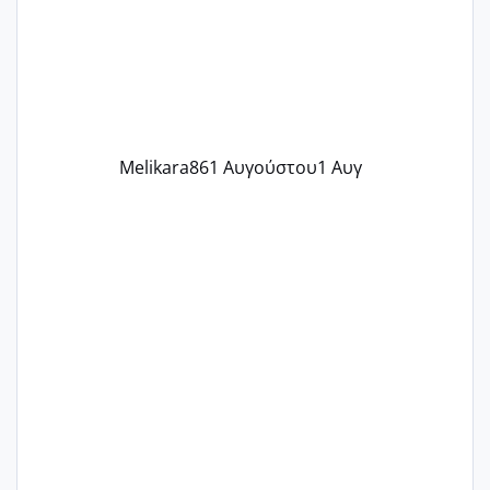
δύο χαμένους κύκλους δεν έχω έρθει
περίοδο αυτό τον μήνα περίμενα 20 δεν
ήρθα απλά είδα λίγα ροζ έκανα υπέρηχο
την επομενη μέρα και το ενδομήτριό
ήταν 11,1 χιλιοστά πολύ κα
Melikara86
1 Αυγούστου
1 Αυγ