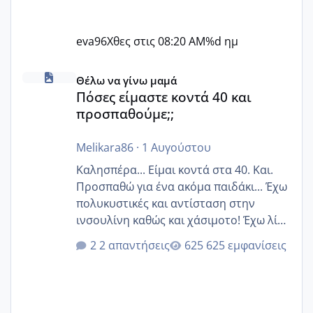
eva96
Χθες στις 08:20 AM
%d ημ
Πόσες είμαστε κοντά 40 και προσπαθούμε;;
Θέλω να γίνω μαμά
Πόσες είμαστε κοντά 40 και
προσπαθούμε;;
Melikara86
·
1 Αυγούστου
Καλησπέρα... Είμαι κοντά στα 40. Και.
Προσπαθώ για ένα ακόμα παιδάκι... Έχω
πολυκυστικές και αντίσταση στην
ινσουλίνη καθώς και χάσιμοτο! Έχω λίγα
κιλά παραπάνω και όσο κ αν προσπαθώ
2 απαντήσεις
625 εμφανίσεις
δεν χάνω εύκολα! Προσπαθώ για ακόμη
ένα παιδί εδώ και 1,5 χρόνο! Θέλετε να
γράψετε όσες κοπέλες είστε σε
παρόμοια φάση;; Αυτή την στιγμή έχω