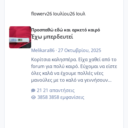
flowerv
26 Ιουλίου
26 Ιουλ
Έχω μπερδευτεί
Προσπαθώ εδώ και αρκετό καιρό
Έχω μπερδευτεί
Melikara86
·
27 Οκτωβρίου, 2025
Κορίτσια καλησπέρα. Είχα χαθεί από το
forum για πολύ καιρό. Εύχομαι να είστε
όλες καλά να έχουμε πολλές νέες
μανούλες με το καλό να γεννήσουν
αυτές που ήδη περιμένουν. Να πάρουν
21 απαντήσεις
γερα μωράκια στην αγκαλίτσα τους
3858 εμφανίσεις
🙏🏼🙏🏼 Ας πάμε λοιπόν στο θέμα μου.
Τελευταία περίοδο 25 σεπτεμβρίου
Εδώ και τέσσερις πέντε μέρες νιώθω
αρρωστη δεν έχω κουράγιο για τίποτα
πονάει πολύ το στήθος μου και τα δύο