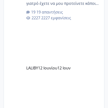
γιατρό έχετε να μου προτείνετε κάποιον
που μείνατε ευχαριστημένες και είχατε
19 απαντήσεις
επιιτυχία? έκανα στο υγεία με τον
2227 εμφανίσεις
ζερβομανωλάκη (δεν το εψαξε καθόλου
το θέμα δεν μου άρεσε καθο΄λου) και
στο γένεσις με τον πάντο
LALIBY
12 Ιουνίου
12 Ιουν