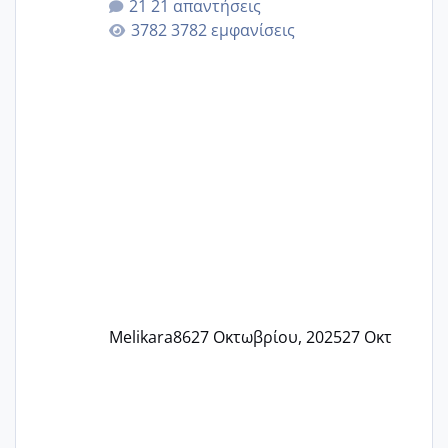
21 απαντήσεις
γερα μωράκια στην αγκαλίτσα τους
3782 εμφανίσεις
🙏🏼🙏🏼 Ας πάμε λοιπόν στο θέμα μου.
Τελευταία περίοδο 25 σεπτεμβρίου
Εδώ και τέσσερις πέντε μέρες νιώθω
αρρωστη δεν έχω κουράγιο για τίποτα
πονάει πολύ το στήθος μου και τα δύο
και βάζω θερμόμετρο και έχω συνεχώς
37 με 37, 3 Έτσι λοιπόν είπα να κάνω
ένα τεστ την παρασ
Melikara86
27 Οκτωβρίου, 2025
27 Οκτ