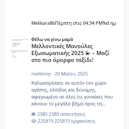
Melikara86
Πέμπτη στις 04:34 PM
%d ημ
Μελλοντικές Μανούλες Εξωσωματικής 2025 💫 – Μαζί στο
Θέλω να γίνω μαμά
Μελλοντικές Μανούλες
Εξωσωματικής 2025 💫 – Μαζί
στο πιο όμορφο ταξίδι!
melitiniღ
·
20 Μαίου, 2025
Καλωσορίσατε σε αυτόν τον χώρο
αγάπης, ελπίδας και δύναμης,
αφιερωμένο σε όλες τις γυναίκες που
κάνουν το μεγάλο βήμα προς τη
μητρότητα μέσω εξωσωματικής το 2025.
2380 απαντήσεις
Εδώ θα μοιραστούμε αγωνίες, χαρές,
225819 εμφανίσεις
εμπειρίες και κάθε μικρή ή μεγάλη