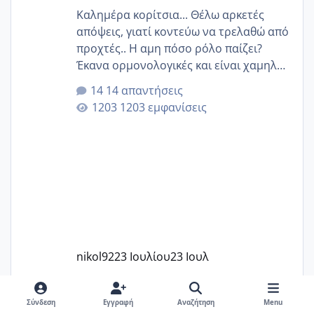
Καλημέρα κορίτσια... Θέλω αρκετές
απόψεις, γιατί κοντεύω να τρελαθώ από
προχτές.. Η αμη πόσο ρόλο παίζει?
Έκανα ορμονολογικές και είναι χαμηλή
για την ηλικία μου.. Είχα ήδη μια
14 απαντήσεις
εγκυμοσύνη, που έπρεπε να τερματιστεί
1203 εμφανίσεις
στην 27η εβδομάδα και προσπαθώ 7
μήνες ήδη και αρχίζω να αγχώνομαι με
το 1,18... Είμαι 33.. Κάποια που να έμεινε
με χαμηλή άμη???
nikol92
23 Ιουλίου
23 Ιουλ
Σύνδεση
Εγγραφή
Αναζήτηση
Menu