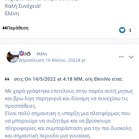
Καλή Συνέχεια!
Ελένη
Παράθεση
3
comment_1308550
Author stats
irini5
Μέλη
Δημοσίευση
16 Μαίου, 2022
4 yr
στις On 14/5/2022 at 4:18 ΜΜ, ο/η EleniVo είπε:
Με χαρά γράφτηκα επιτελους στην παρέα αυτή μηπως
και βρω λιγη παρηγοριά και δύναμη να συνεχίσω τις
προσπάθειες.
Είναι πολύ σημαντικη η υπαρξη μια πλατφόρμας που
να μποροιύμε να συζητάμε και να βρίσκουμε
πληροφορίες και συμπαράσταση για την πιο δυσκολη
και σημαντική περιοδο μια γυναίκας.