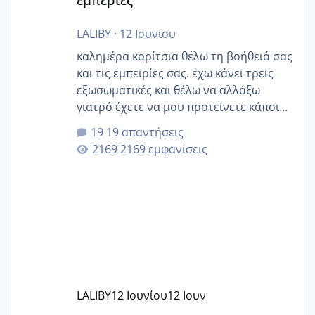
LALIBY
·
12 Ιουνίου
καλημέρα κορίτσια θέλω τη βοήθειά σας
και τις εμπειρίες σας. έχω κάνει τρεις
εξωσωματικές και θέλω να αλλάξω
γιατρό έχετε να μου προτείνετε κάποιον
που μείνατε ευχαριστημένες και είχατε
19 απαντήσεις
επιιτυχία? έκανα στο υγεία με τον
2169 εμφανίσεις
ζερβομανωλάκη (δεν το εψαξε καθόλου
το θέμα δεν μου άρεσε καθο΄λου) και
στο γένεσις με τον πάντο
LALIBY
12 Ιουνίου
12 Ιουν