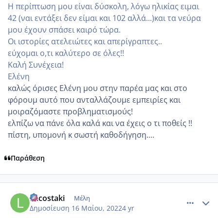
Η περίπτωση μου είναι δύσκολη, λόγω ηλικίας ειμαι
42 (ναι εντάξει δεν είμαι και 102 αλλά...)και τα νεύρα
μου έχουν σπάσει καιρό τώρα.
Οι ιστορίες ατελειώτες και απερίγραπτες..
εύχομαι ο,τι καλύτερο σε όλες!!
Καλή Συνέχεια!
Ελένη
καλώς όρισες Ελένη μου στην παρέα μας και στο
φόρουμ αυτό που ανταλλάζουμε εμπειρίες και
μοιραζόμαστε προβληματισμούς!
ελπίζω να πάνε όλα καλά και να έχεις ο τι ποθείς !!
πίστη, υπομονή κ σωστή καθοδήγηση....
Παράθεση
comment_1308634
Author stats
Lacostaki
Μέλη
Δημοσίευση
16 Μαίου, 2022
4 yr