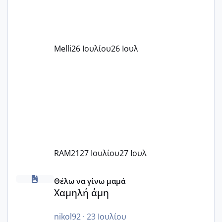
δέχονται παιδιά με βαουτσερ και ότι
αυτό τα καλύπτει όλα εκτός από έξτρα
όπως σχολικό λεωφορείο κτλ. Είναι
παράνομο να χρεώνουν κάτι επιπλέον.
Melli
26 Ιουλίου
26 Ιουλ
Εγώ πήγα σε έναν ιδιωτικό παιδικό στ
RAM21
27 Ιουλίου
27 Ιουλ
Χαμηλή άμη
Θέλω να γίνω μαμά
Χαμηλή άμη
nikol92
·
23 Ιουλίου