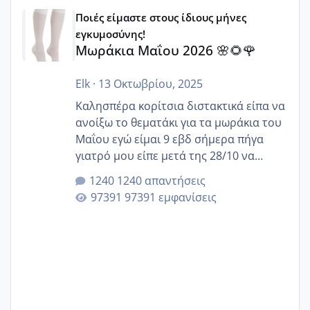
Μωράκια Μαΐου 2026 🌸🌻🌹
Ποιές είμαστε στους ίδιους μήνες
εγκυμοσύνης!
Μωράκια Μαΐου 2026 🌸🌻🌹
Elk
·
13 Οκτωβρίου, 2025
Καλησπέρα κορίτσια διστακτικά είπα να
ανοίξω το θεματάκι για τα μωράκια του
Μαΐου εγώ είμαι 9 εβδ σήμερα πήγα
γιατρό μου είπε μετά της 28/10 να
κλείσω ραντεβού για την αυχενική είναι
1240 απαντήσεις
καμιά άλλη κοπέλα να γεννάει Μάιο ;;
97391 εμφανίσεις