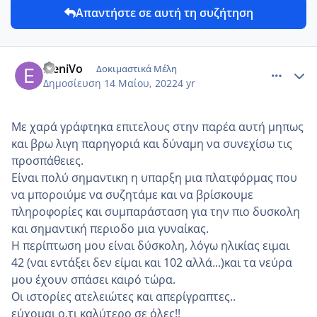
Απαντήστε σε αυτή τη συζήτηση
comment_1308300
Author stats
EleniVo
Δοκιμαστικά Μέλη
Δημοσίευση
14 Μαίου, 2022
4 yr
Με χαρά γράφτηκα επιτελους στην παρέα αυτή μηπως
και βρω λιγη παρηγοριά και δύναμη να συνεχίσω τις
προσπάθειες.
Είναι πολύ σημαντικη η υπαρξη μια πλατφόρμας που
να μποροιύμε να συζητάμε και να βρίσκουμε
πληροφορίες και συμπαράσταση για την πιο δυσκολη
και σημαντική περιοδο μια γυναίκας.
Η περίπτωση μου είναι δύσκολη, λόγω ηλικίας ειμαι
42 (ναι εντάξει δεν είμαι και 102 αλλά...)και τα νεύρα
μου έχουν σπάσει καιρό τώρα.
Οι ιστορίες ατελειώτες και απερίγραπτες..
εύχομαι ο,τι καλύτερο σε όλες!!