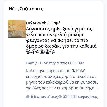
Νέες Συζητήσεις
Αύγουστος ήρθε ξανά γεμάτος γέλια και ανεμελιά μακάρι 
Θέλω να γίνω μαμά
Αύγουστος ήρθε ξανά γεμάτος
γέλια και ανεμελιά μακάρι
φεύγοντας να αφήσει το πιο
όμορφο δωράκι για την καθεμιά
🥰🍒🍉🏝️🏖️🥰
Demy93
·
Δευτέρα στις 08:39 AM
Καλό.μηνα κορίτσια μου 🥰 Καλή
επιτυχία σε όλες,εύχομαι ο τελευταίος
μήνας του καλοκαιριού να επιφυλάσσει
για όλες σας την πιο όμορφη έκπληξη 🧿
@Elk @Melikara86 @Παρασκευαιδου
6 απαντήσεις
534 εμφανίσεις
@Zenia z @melitiniღ @Christi.D.
@flowerv @Riaa @Ngsofia