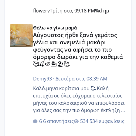
flowerv
Τρίτη στις 09:18 PM
%d ημ
Αύγουστος ήρθε ξανά γεμάτος γέλια και ανεμελιά μακάρι 
Θέλω να γίνω μαμά
Αύγουστος ήρθε ξανά γεμάτος
γέλια και ανεμελιά μακάρι
φεύγοντας να αφήσει το πιο
όμορφο δωράκι για την καθεμιά
🥰🍒🍉🏝️🏖️🥰
Demy93
·
Δευτέρα στις 08:39 AM
Καλό.μηνα κορίτσια μου 🥰 Καλή
επιτυχία σε όλες,εύχομαι ο τελευταίος
μήνας του καλοκαιριού να επιφυλάσσει
για όλες σας την πιο όμορφη έκπληξη 🧿
@Elk @Melikara86 @Παρασκευαιδου
6 απαντήσεις
534 εμφανίσεις
@Zenia z @melitiniღ @Christi.D.
@flowerv @Riaa @Ngsofia