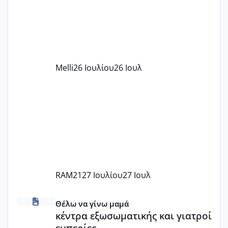
υπογράψει σύμβαση με την ΕΕΤΑΑ ότι
δέχονται παιδιά με βαουτσερ και ότι
αυτό τα καλύπτει όλα εκτός από έξτρα
όπως σχολικό λεωφορείο κτλ. Είναι
παράνομο να χρεώνουν κάτι επιπλέον.
Melli
26 Ιουλίου
26 Ιουλ
Εγώ πήγα σε έναν ιδιωτικό παιδικό στ
RAM21
27 Ιουλίου
27 Ιουλ
κέντρα εξωσωματικής και γιατροί εμπερίες
Θέλω να γίνω μαμά
κέντρα εξωσωματικής και γιατροί
εμπερίες