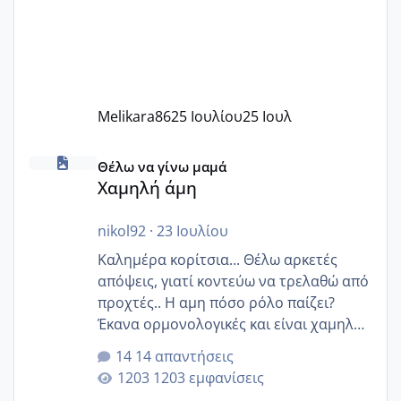
Melikara86
25 Ιουλίου
25 Ιουλ
Χαμηλή άμη
Θέλω να γίνω μαμά
Χαμηλή άμη
nikol92
·
23 Ιουλίου
Καλημέρα κορίτσια... Θέλω αρκετές
απόψεις, γιατί κοντεύω να τρελαθώ από
προχτές.. Η αμη πόσο ρόλο παίζει?
Έκανα ορμονολογικές και είναι χαμηλή
για την ηλικία μου.. Είχα ήδη μια
14 απαντήσεις
εγκυμοσύνη, που έπρεπε να τερματιστεί
1203 εμφανίσεις
στην 27η εβδομάδα και προσπαθώ 7