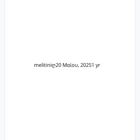
στιγμή αυτού του ξεχωριστού ταξιδιού.
Καμία δεν είναι μόνη – όλες μαζί
μπορούμε να στηρίξουμε η μία την
άλλη, να δώσουμε κουράγιο στις
δύσκολες στιγμές και να γιορτάσουμε
τις μικρές και μεγάλες νίκες. Είτε είστε
στο στάδιο της προετοιμασίας, είτε
ετοιμάζεστε
melitiniღ
20 Μαίου, 2025
1 yr