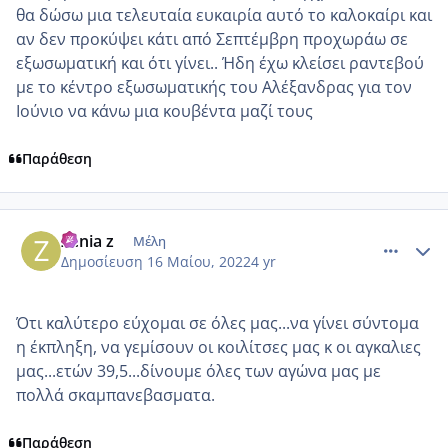
θα δώσω μια τελευταία ευκαιρία αυτό το καλοκαίρι και
αν δεν προκύψει κάτι από Σεπτέμβρη προχωράω σε
εξωσωματική και ότι γίνει.. Ήδη έχω κλείσει ραντεβού
με το κέντρο εξωσωματικής του Αλέξανδρας για τον
Ιούνιο να κάνω μια κουβέντα μαζί τους
Παράθεση
comment_1308635
Author stats
Zenia z
Μέλη
Δημοσίευση
16 Μαίου, 2022
4 yr
Ότι καλύτερο εύχομαι σε όλες μας...να γίνει σύντομα
η έκπληξη, να γεμίσουν οι κοιλίτσες μας κ οι αγκαλιες
μας...ετών 39,5...δίνουμε όλες των αγώνα μας με
πολλά σκαμπανεβασματα.
Παράθεση