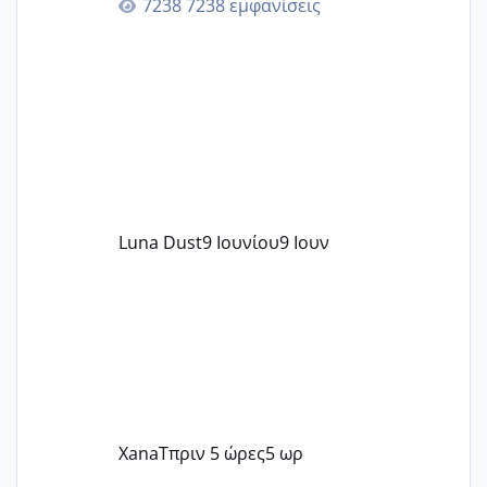
7238 εμφανίσεις
περνάνε με τίποτα.
Luna Dust
9 Ιουνίου
9 Ιουν
XanaT
πριν 5 ώρες
5 ωρ