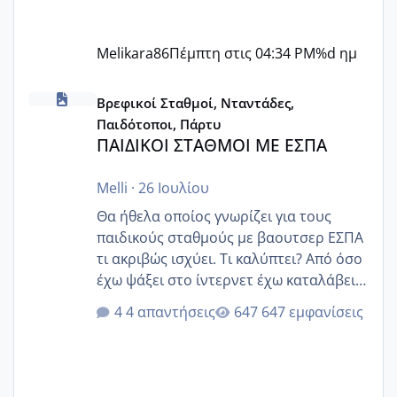
Melikara86
Πέμπτη στις 04:34 PM
%d ημ
ΠΑΙΔΙΚΟΙ ΣΤΑΘΜΟΙ ΜΕ ΕΣΠΑ
Βρεφικοί Σταθμοί, Νταντάδες,
Παιδότοποι, Πάρτυ
ΠΑΙΔΙΚΟΙ ΣΤΑΘΜΟΙ ΜΕ ΕΣΠΑ
Melli
·
26 Ιουλίου
Θα ήθελα οποίος γνωρίζει για τους
παιδικούς σταθμούς με βαουτσερ ΕΣΠΑ
τι ακριβώς ισχύει. Τι καλύπτει? Από όσο
έχω ψάξει στο ίντερνετ έχω καταλάβει
ότι το βαουτσερ καλύπτει όλα τα
4 απαντήσεις
647 εμφανίσεις
δίδακτρα και τα τροφεια του ιδιωτικού
παιδικού σταθμού για όποιον το έχει
πάρει. Οι παιδικοί σταθμοί έχουν
υπογράψει σύμβαση με την ΕΕΤΑΑ ότι