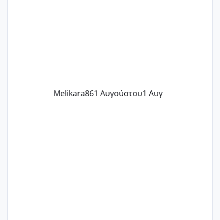
γράψετε όσες κοπέλες είστε σε
παρόμοια φάση;; Αυτή την στιγμή έχω
δύο χαμένους κύκλους δεν έχω έρθει
περίοδο αυτό τον μήνα περίμενα 20 δεν
ήρθα απλά είδα λίγα ροζ έκανα υπέρηχο
την επομενη μέρα και το ενδομήτριό
ήταν 11,1 χιλιοστά πολύ κα
Melikara86
1 Αυγούστου
1 Αυγ