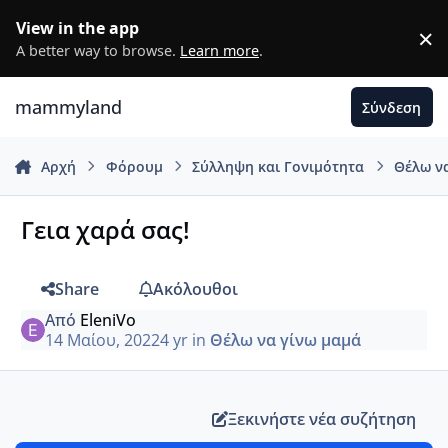
Μετάβαση σε περιεχόμενο
View in the app
×
D
A better way to browse.
Learn more
.
mammyland
Σύνδεση
Αρχή
Φόρουμ
Σύλληψη και Γονιμότητα
Θέλω ν
Γεια χαρά σας!
Share
Ακόλουθοι
Από
EleniVo
14 Μαίου, 2022
4 yr
in
Θέλω να γίνω μαμά
Ξεκινήστε νέα συζήτηση