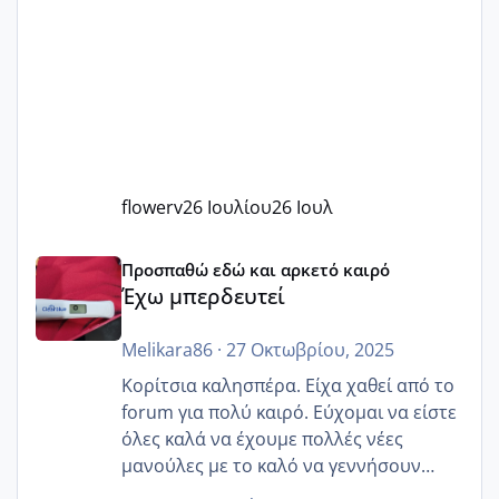
flowerv
26 Ιουλίου
26 Ιουλ
Έχω μπερδευτεί
Προσπαθώ εδώ και αρκετό καιρό
Έχω μπερδευτεί
Melikara86
·
27 Οκτωβρίου, 2025
Κορίτσια καλησπέρα. Είχα χαθεί από το
forum για πολύ καιρό. Εύχομαι να είστε
όλες καλά να έχουμε πολλές νέες
μανούλες με το καλό να γεννήσουν
αυτές που ήδη περιμένουν. Να πάρουν