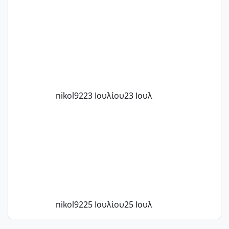
μήνες ήδη και αρχίζω να αγχώνομαι με
το 1,18... Είμαι 33.. Κάποια που να έμεινε
με χαμηλή άμη???
nikol92
23 Ιουλίου
23 Ιουλ
nikol92
25 Ιουλίου
25 Ιουλ