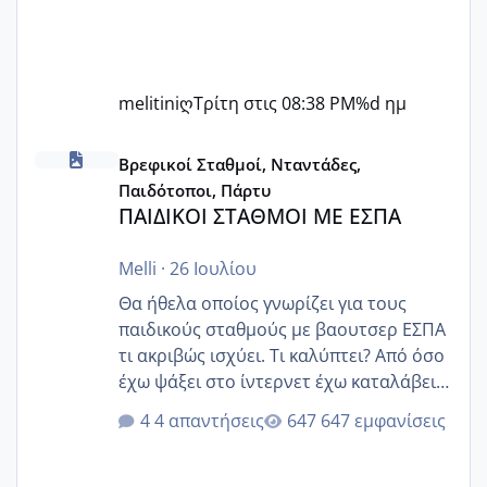
melitiniღ
Τρίτη στις 08:38 PM
%d ημ
ΠΑΙΔΙΚΟΙ ΣΤΑΘΜΟΙ ΜΕ ΕΣΠΑ
Βρεφικοί Σταθμοί, Νταντάδες,
Παιδότοποι, Πάρτυ
ΠΑΙΔΙΚΟΙ ΣΤΑΘΜΟΙ ΜΕ ΕΣΠΑ
Melli
·
26 Ιουλίου
Θα ήθελα οποίος γνωρίζει για τους
παιδικούς σταθμούς με βαουτσερ ΕΣΠΑ
τι ακριβώς ισχύει. Τι καλύπτει? Από όσο
έχω ψάξει στο ίντερνετ έχω καταλάβει
ότι το βαουτσερ καλύπτει όλα τα
4 απαντήσεις
647 εμφανίσεις
δίδακτρα και τα τροφεια του ιδιωτικού
παιδικού σταθμού για όποιον το έχει
πάρει. Οι παιδικοί σταθμοί έχουν