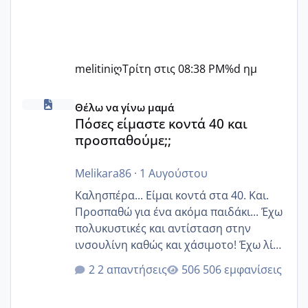
melitiniღ
Τρίτη στις 08:38 PM
%d ημ
Πόσες είμαστε κοντά 40 και προσπαθούμε;;
Θέλω να γίνω μαμά
Πόσες είμαστε κοντά 40 και
προσπαθούμε;;
Melikara86
·
1 Αυγούστου
Καλησπέρα... Είμαι κοντά στα 40. Και.
Προσπαθώ για ένα ακόμα παιδάκι... Έχω
πολυκυστικές και αντίσταση στην
ινσουλίνη καθώς και χάσιμοτο! Έχω λίγα
κιλά παραπάνω και όσο κ αν προσπαθώ
2 απαντήσεις
506 εμφανίσεις
δεν χάνω εύκολα! Προσπαθώ για ακόμη
ένα παιδί εδώ και 1,5 χρόνο! Θέλετε να