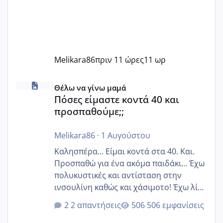
Melikara86
πριν 11 ώρες
11 ωρ
Πόσες είμαστε κοντά 40 και προσπαθούμε;;
Θέλω να γίνω μαμά
Πόσες είμαστε κοντά 40 και
προσπαθούμε;;
Melikara86
·
1 Αυγούστου
Καλησπέρα... Είμαι κοντά στα 40. Και.
Προσπαθώ για ένα ακόμα παιδάκι... Έχω
πολυκυστικές και αντίσταση στην
ινσουλίνη καθώς και χάσιμοτο! Έχω λίγα
κιλά παραπάνω και όσο κ αν προσπαθώ
2 απαντήσεις
506 εμφανίσεις
δεν χάνω εύκολα! Προσπαθώ για ακόμη
ένα παιδί εδώ και 1,5 χρόνο! Θέλετε να