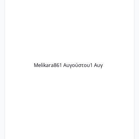
γράψετε όσες κοπέλες είστε σε
παρόμοια φάση;; Αυτή την στιγμή έχω
δύο χαμένους κύκλους δεν έχω έρθει
περίοδο αυτό τον μήνα περίμενα 20 δεν
ήρθα απλά είδα λίγα ροζ έκανα υπέρηχο
την επομενη μέρα και το ενδομήτριό
ήταν 11,1 χιλιοστά πολύ κα
Melikara86
1 Αυγούστου
1 Αυγ