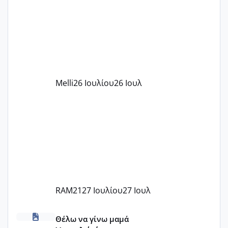
παιδικού σταθμού για όποιον το έχει
πάρει. Οι παιδικοί σταθμοί έχουν
υπογράψει σύμβαση με την ΕΕΤΑΑ ότι
δέχονται παιδιά με βαουτσερ και ότι
αυτό τα καλύπτει όλα εκτός από έξτρα
όπως σχολικό λεωφορείο κτλ. Είναι
παράνομο να χρεώνουν κάτι επιπλέον.
Melli
26 Ιουλίου
26 Ιουλ
Εγώ πήγα σε έναν ιδιωτικό παιδικό στ
RAM21
27 Ιουλίου
27 Ιουλ
Χαμηλή άμη
Θέλω να γίνω μαμά