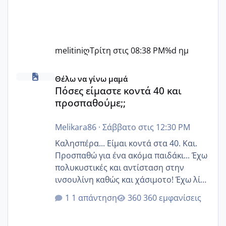
melitiniღ
Τρίτη στις 08:38 PM
%d ημ
Πόσες είμαστε κοντά 40 και προσπαθούμε;;
Θέλω να γίνω μαμά
Πόσες είμαστε κοντά 40 και
προσπαθούμε;;
Melikara86
·
Σάββατο στις 12:30 PM
Καλησπέρα... Είμαι κοντά στα 40. Και.
Προσπαθώ για ένα ακόμα παιδάκι... Έχω
πολυκυστικές και αντίσταση στην
ινσουλίνη καθώς και χάσιμοτο! Έχω λίγα
κιλά παραπάνω και όσο κ αν προσπαθώ
1 απάντηση
360 εμφανίσεις
δεν χάνω εύκολα! Προσπαθώ για ακόμη
ένα παιδί εδώ και 1,5 χρόνο! Θέλετε να