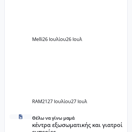
υπογράψει σύμβαση με την ΕΕΤΑΑ ότι
δέχονται παιδιά με βαουτσερ και ότι
αυτό τα καλύπτει όλα εκτός από έξτρα
όπως σχολικό λεωφορείο κτλ. Είναι
παράνομο να χρεώνουν κάτι επιπλέον.
Melli
26 Ιουλίου
26 Ιουλ
Εγώ πήγα σε έναν ιδιωτικό παιδικό στ
RAM21
27 Ιουλίου
27 Ιουλ
κέντρα εξωσωματικής και γιατροί εμπερίες
Θέλω να γίνω μαμά
κέντρα εξωσωματικής και γιατροί
εμπερίες