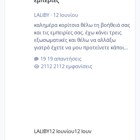
LALIBY
·
12 Ιουνίου
καλημέρα κορίτσια θέλω τη βοήθειά σας
και τις εμπειρίες σας. έχω κάνει τρεις
εξωσωματικές και θέλω να αλλάξω
γιατρό έχετε να μου προτείνετε κάποιον
που μείνατε ευχαριστημένες και είχατε
19 απαντήσεις
επιιτυχία? έκανα στο υγεία με τον
2112 εμφανίσεις
ζερβομανωλάκη (δεν το εψαξε καθόλου
το θέμα δεν μου άρεσε καθο΄λου) και
στο γένεσις με τον πάντο
LALIBY
12 Ιουνίου
12 Ιουν