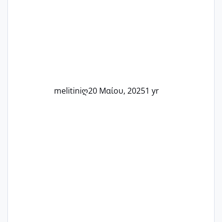
Καμία δεν είναι μόνη – όλες μαζί
μπορούμε να στηρίξουμε η μία την
άλλη, να δώσουμε κουράγιο στις
δύσκολες στιγμές και να γιορτάσουμε
τις μικρές και μεγάλες νίκες. Είτε είστε
στο στάδιο της προετοιμασίας, είτε
ετοιμάζεστε
melitiniღ
20 Μαίου, 2025
1 yr