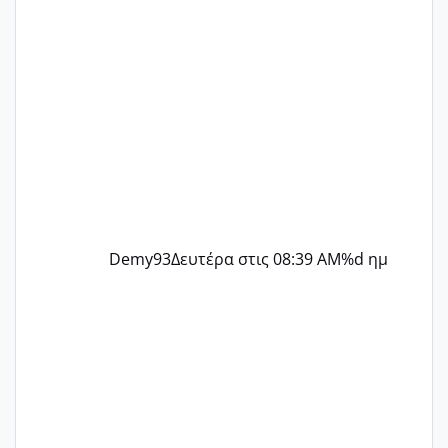
Demy93
Δευτέρα στις 08:39 AM
%d ημ