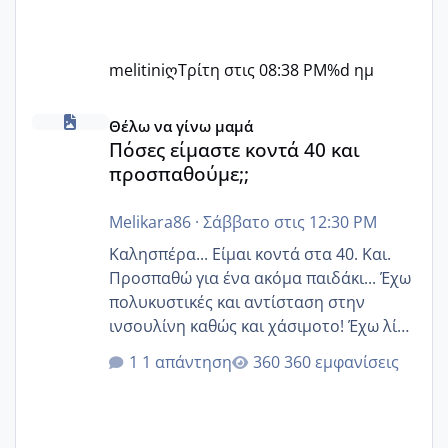
melitiniღ
Τρίτη στις 08:38 PM
%d ημ
Πόσες είμαστε κοντά 40 και προσπαθούμε;;
Θέλω να γίνω μαμά
Πόσες είμαστε κοντά 40 και
προσπαθούμε;;
Melikara86
·
Σάββατο στις 12:30 PM
Καλησπέρα... Είμαι κοντά στα 40. Και.
Προσπαθώ για ένα ακόμα παιδάκι... Έχω
πολυκυστικές και αντίσταση στην
ινσουλίνη καθώς και χάσιμοτο! Έχω λίγα
κιλά παραπάνω και όσο κ αν προσπαθώ
1 απάντηση
360 εμφανίσεις
δεν χάνω εύκολα! Προσπαθώ για ακόμη
ένα παιδί εδώ και 1,5 χρόνο! Θέλετε να
γράψετε όσες κοπέλες είστε σε
παρόμοια φάση;; Αυτή την στιγμή έχω