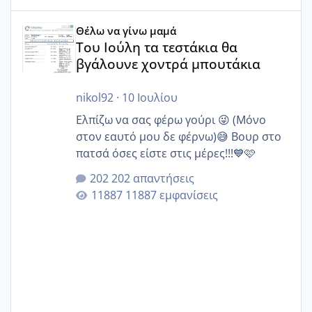
Του Ιούλη τα τεστάκια θα βγάλουνε χοντρά μπουτάκια
Θέλω να γίνω μαμά
Του Ιούλη τα τεστάκια θα
βγάλουνε χοντρά μπουτάκια
nikol92
·
10 Ιουλίου
Ελπίζω να σας φέρω γούρι 😜 (Μόνο
στον εαυτό μου δε φέρνω)😅 Βουρ στο
πατσά όσες είστε στις μέρες!!!💙🩷
202 απαντήσεις
11887 εμφανίσεις