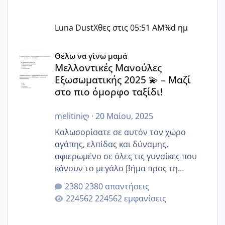
Luna Dust
Χθες στις 05:51 AM
%d ημ
Μελλοντικές Μανούλες Εξωσωματικής 2025 💫 – Μαζί στο
Θέλω να γίνω μαμά
Μελλοντικές Μανούλες
Εξωσωματικής 2025 💫 – Μαζί
στο πιο όμορφο ταξίδι!
melitiniღ
·
20 Μαίου, 2025
Καλωσορίσατε σε αυτόν τον χώρο
αγάπης, ελπίδας και δύναμης,
αφιερωμένο σε όλες τις γυναίκες που
κάνουν το μεγάλο βήμα προς τη
μητρότητα μέσω εξωσωματικής το 2025.
2380 απαντήσεις
Εδώ θα μοιραστούμε αγωνίες, χαρές,
224562 εμφανίσεις
εμπειρίες και κάθε μικρή ή μεγάλη
στιγμή αυτού του ξεχωριστού ταξιδιού.