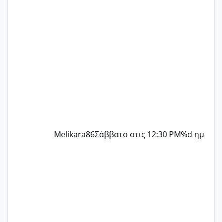
γράψετε όσες κοπέλες είστε σε
παρόμοια φάση;; Αυτή την στιγμή έχω
δύο χαμένους κύκλους δεν έχω έρθει
περίοδο αυτό τον μήνα περίμενα 20 δεν
ήρθα απλά είδα λίγα ροζ έκανα υπέρηχο
την επομενη μέρα και το ενδομήτριό
ήταν 11,1 χιλιοστά πολύ κα
Melikara86
Σάββατο στις 12:30 PM
%d ημ