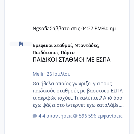
Ngsofia
Σάββατο στις 04:37 PM
%d ημ
ΠΑΙΔΙΚΟΙ ΣΤΑΘΜΟΙ ΜΕ ΕΣΠΑ
Βρεφικοί Σταθμοί, Νταντάδες,
Παιδότοποι, Πάρτυ
ΠΑΙΔΙΚΟΙ ΣΤΑΘΜΟΙ ΜΕ ΕΣΠΑ
Melli
·
26 Ιουλίου
Θα ήθελα οποίος γνωρίζει για τους
παιδικούς σταθμούς με βαουτσερ ΕΣΠΑ
τι ακριβώς ισχύει. Τι καλύπτει? Από όσο
έχω ψάξει στο ίντερνετ έχω καταλάβει
ότι το βαουτσερ καλύπτει όλα τα
4 απαντήσεις
596 εμφανίσεις
δίδακτρα και τα τροφεια του ιδιωτικού
παιδικού σταθμού για όποιον το έχει
πάρει. Οι παιδικοί σταθμοί έχουν