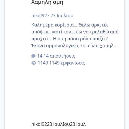
Χαμηλή άμη
nikol92
·
23 Ιουλίου
Καλημέρα κορίτσια... Θέλω αρκετές
απόψεις, γιατί κοντεύω να τρελαθώ από
προχτές.. Η αμη πόσο ρόλο παίζει?
Έκανα ορμονολογικές και είναι χαμηλή
για την ηλικία μου.. Είχα ήδη μια
14 απαντήσεις
εγκυμοσύνη, που έπρεπε να τερματιστεί
1149 εμφανίσεις
στην 27η εβδομάδα και προσπαθώ 7
μήνες ήδη και αρχίζω να αγχώνομαι με
το 1,18... Είμαι 33.. Κάποια που να έμεινε
με χαμηλή άμη???
nikol92
23 Ιουλίου
23 Ιουλ