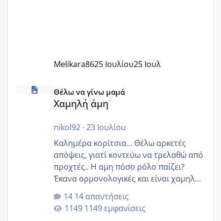
Melikara86
25 Ιουλίου
25 Ιουλ
Χαμηλή άμη
Θέλω να γίνω μαμά
Χαμηλή άμη
nikol92
·
23 Ιουλίου
Καλημέρα κορίτσια... Θέλω αρκετές
απόψεις, γιατί κοντεύω να τρελαθώ από
προχτές.. Η αμη πόσο ρόλο παίζει?
Έκανα ορμονολογικές και είναι χαμηλή
για την ηλικία μου.. Είχα ήδη μια
14 απαντήσεις
εγκυμοσύνη, που έπρεπε να τερματιστεί
1149 εμφανίσεις
στην 27η εβδομάδα και προσπαθώ 7