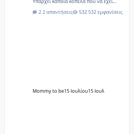
Υπάρχει κάποια κοπέλα που να έχει
παρόμοιο ιστορικό να μας πει την
2 απαντήσεις
532 εμφανίσεις
εμπειρία της;Να σημειώσω είναι η
δεύτερη εγκυμοσύνη μου και καισαρική
στην πρώτη είχα κάνει ολική νάρκωση
..βέβαια δεν είχα κανένα άγχος και
στρες ήταν επιλογή για ιατρικούς
λόγους της δεδομένης στιγμής.
Mommy to be
15 Ιουλίου
15 Ιουλ