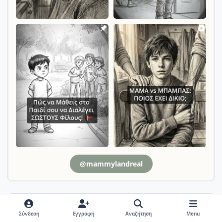
@mammylandreal
Απαντήσεις
Σύνδεση
Εγγραφή
Αναζήτηση
Menu