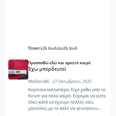
flowerv
26 Ιουλίου
26 Ιουλ
Έχω μπερδευτεί
Προσπαθώ εδώ και αρκετό καιρό
Έχω μπερδευτεί
Melikara86
·
27 Οκτωβρίου, 2025
Κορίτσια καλησπέρα. Είχα χαθεί από το
forum για πολύ καιρό. Εύχομαι να είστε
όλες καλά να έχουμε πολλές νέες
μανούλες με το καλό να γεννήσουν
αυτές που ήδη περιμένουν. Να πάρουν