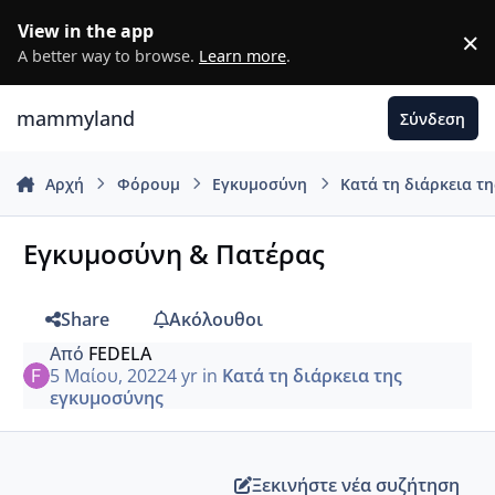
Μετάβαση σε περιεχόμενο
View in the app
×
D
A better way to browse.
Learn more
.
mammyland
Σύνδεση
Αρχή
Φόρουμ
Εγκυμοσύνη
Κατά τη διάρκεια τ
Εγκυμοσύνη & Πατέρας
Share
Ακόλουθοι
Από
FEDELA
5 Μαίου, 2022
4 yr
in
Κατά τη διάρκεια της
εγκυμοσύνης
Ξεκινήστε νέα συζήτηση