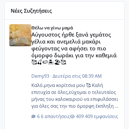
Νέες Συζητήσεις
Αύγουστος ήρθε ξανά γεμάτος γέλια και ανεμελιά μακάρι 
Θέλω να γίνω μαμά
Αύγουστος ήρθε ξανά γεμάτος
γέλια και ανεμελιά μακάρι
φεύγοντας να αφήσει το πιο
όμορφο δωράκι για την καθεμιά
🥰🍒🍉🏝️🏖️🥰
Demy93
·
Δευτέρα στις 08:39 AM
Καλό.μηνα κορίτσια μου 🥰 Καλή
επιτυχία σε όλες,εύχομαι ο τελευταίος
μήνας του καλοκαιριού να επιφυλάσσει
για όλες σας την πιο όμορφη έκπληξη 🧿
@Elk @Melikara86 @Παρασκευαιδου
6 απαντήσεις
409 εμφανίσεις
@Zenia z @melitiniღ @Christi.D.
@flowerv @Riaa @Ngsofia