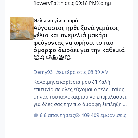
flowerv
Τρίτη στις 09:18 PM
%d ημ
Αύγουστος ήρθε ξανά γεμάτος γέλια και ανεμελιά μακάρι 
Θέλω να γίνω μαμά
Αύγουστος ήρθε ξανά γεμάτος
γέλια και ανεμελιά μακάρι
φεύγοντας να αφήσει το πιο
όμορφο δωράκι για την καθεμιά
🥰🍒🍉🏝️🏖️🥰
Demy93
·
Δευτέρα στις 08:39 AM
Καλό.μηνα κορίτσια μου 🥰 Καλή
επιτυχία σε όλες,εύχομαι ο τελευταίος
μήνας του καλοκαιριού να επιφυλάσσει
για όλες σας την πιο όμορφη έκπληξη 🧿
@Elk @Melikara86 @Παρασκευαιδου
6 απαντήσεις
409 εμφανίσεις
@Zenia z @melitiniღ @Christi.D.
@flowerv @Riaa @Ngsofia