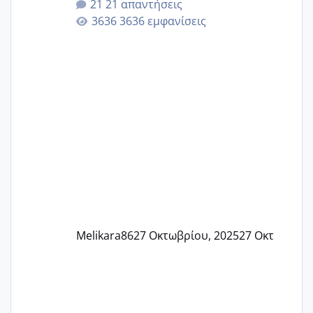
21 απαντήσεις
γερα μωράκια στην αγκαλίτσα τους
3636 εμφανίσεις
🙏🏼🙏🏼 Ας πάμε λοιπόν στο θέμα μου.
Τελευταία περίοδο 25 σεπτεμβρίου
Εδώ και τέσσερις πέντε μέρες νιώθω
αρρωστη δεν έχω κουράγιο για τίποτα
πονάει πολύ το στήθος μου και τα δύο
και βάζω θερμόμετρο και έχω συνεχώς
37 με 37, 3 Έτσι λοιπόν είπα να κάνω
ένα τεστ την παρασ
Melikara86
27 Οκτωβρίου, 2025
27 Οκτ