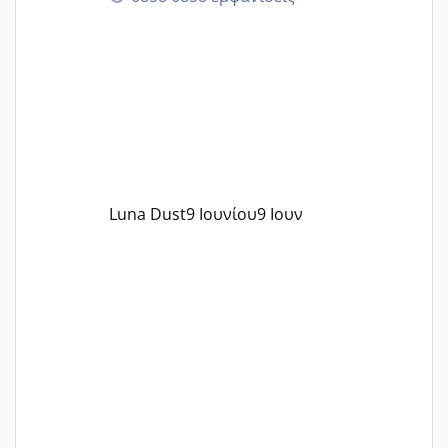
περνάνε με τίποτα.
Luna Dust
9 Ιουνίου
9 Ιουν