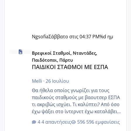
Ngsofia
Σάββατο στις 04:37 PM
%d ημ
ΠΑΙΔΙΚΟΙ ΣΤΑΘΜΟΙ ΜΕ ΕΣΠΑ
Βρεφικοί Σταθμοί, Νταντάδες,
Παιδότοποι, Πάρτυ
ΠΑΙΔΙΚΟΙ ΣΤΑΘΜΟΙ ΜΕ ΕΣΠΑ
Melli
·
26 Ιουλίου
Θα ήθελα οποίος γνωρίζει για τους
παιδικούς σταθμούς με βαουτσερ ΕΣΠΑ
τι ακριβώς ισχύει. Τι καλύπτει? Από όσο
έχω ψάξει στο ίντερνετ έχω καταλάβει
ότι το βαουτσερ καλύπτει όλα τα
4 απαντήσεις
596 εμφανίσεις
δίδακτρα και τα τροφεια του ιδιωτικού