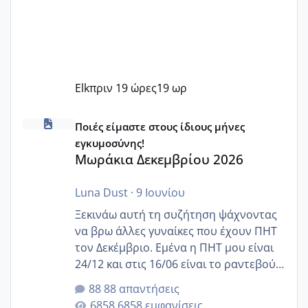
Elk
πριν 19 ώρες
19 ωρ
Μωράκια Δεκεμβρίου 2026
Ποιές είμαστε στους ίδιους μήνες
εγκυμοσύνης!
Μωράκια Δεκεμβρίου 2026
Luna Dust
·
9 Ιουνίου
Ξεκινάω αυτή τη συζήτηση ψάχνοντας
να βρω άλλες γυναίκες που έχουν ΠΗΤ
τον Δεκέμβριο. Εμένα η ΠΗΤ μου είναι
24/12 και στις 16/06 είναι το ραντεβού
της αυχενικής διαφάνειας. Έχω αρκετό
88 απαντήσεις
άγχος και οι μέρες δεν φαίνεται να
6858 εμφανίσεις