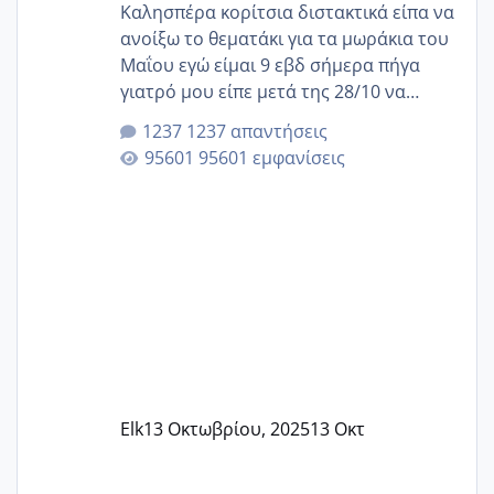
Καλησπέρα κορίτσια διστακτικά είπα να
ανοίξω το θεματάκι για τα μωράκια του
Μαΐου εγώ είμαι 9 εβδ σήμερα πήγα
γιατρό μου είπε μετά της 28/10 να
κλείσω ραντεβού για την αυχενική είναι
1237 απαντήσεις
καμιά άλλη κοπέλα να γεννάει Μάιο ;;
95601 εμφανίσεις
Elk
13 Οκτωβρίου, 2025
13 Οκτ