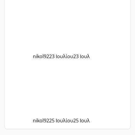
μήνες ήδη και αρχίζω να αγχώνομαι με
το 1,18... Είμαι 33.. Κάποια που να έμεινε
με χαμηλή άμη???
nikol92
23 Ιουλίου
23 Ιουλ
nikol92
25 Ιουλίου
25 Ιουλ