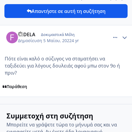
Απαντήστε σε αυτή τη συζήτηση
comment_1306337
Author stats
FEDELA
Δοκιμαστικά Μέλη
Δημοσίευση
5 Μαίου, 2022
4 yr
Πότε είναι καλό ο σύζυγος να σταματήσει να
ταξιδεύει για λόγους δουλειάς αφού μπω στον 9ο ή
πριν?
Παράθεση
Συμμετοχή στη συζήτηση
Μπορείτε να γράψετε τώρα το μήνυμά σας και να
εγγραφείτε μετά. Αν έχετε ήδη λογαριασμό,