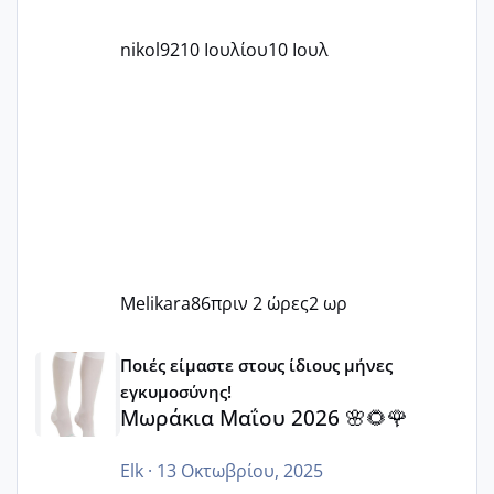
nikol92
10 Ιουλίου
10 Ιουλ
Melikara86
πριν 2 ώρες
2 ωρ
Μωράκια Μαΐου 2026 🌸🌻🌹
Ποιές είμαστε στους ίδιους μήνες
εγκυμοσύνης!
Μωράκια Μαΐου 2026 🌸🌻🌹
Elk
·
13 Οκτωβρίου, 2025