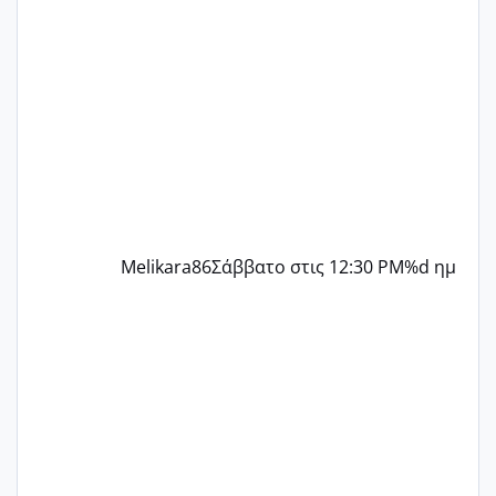
δύο χαμένους κύκλους δεν έχω έρθει
περίοδο αυτό τον μήνα περίμενα 20 δεν
ήρθα απλά είδα λίγα ροζ έκανα υπέρηχο
την επομενη μέρα και το ενδομήτριό
ήταν 11,1 χιλιοστά πολύ κα
Melikara86
Σάββατο στις 12:30 PM
%d ημ