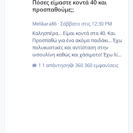
Πόσες είμαστε κοντά 40 και
προσπαθούμε;;
Melikara86
·
Σάββατο στις 12:30 PM
Καλησπέρα... Είμαι κοντά στα 40. Και.
Προσπαθώ για ένα ακόμα παιδάκι... Έχω
πολυκυστικές και αντίσταση στην
ινσουλίνη καθώς και χάσιμοτο! Έχω λίγα
κιλά παραπάνω και όσο κ αν προσπαθώ
1 απάντηση
360 εμφανίσεις
δεν χάνω εύκολα! Προσπαθώ για ακόμη
ένα παιδί εδώ και 1,5 χρόνο! Θέλετε να
γράψετε όσες κοπέλες είστε σε
παρόμοια φάση;; Αυτή την στιγμή έχω
δύο χαμένους κύκλους δεν έχω έρθει
περίοδο αυτό τον μήνα περίμενα 20 δεν
ήρθα απλά είδα λίγα ροζ έκανα υπέρηχο
την επομενη μέρα και το ενδομήτριό
ήταν 11,1 χιλιοστά πολύ κα