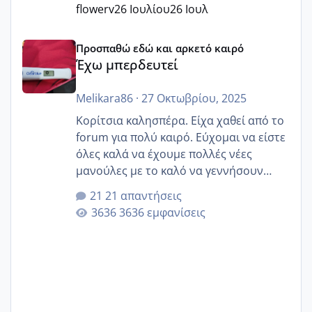
flowerv
26 Ιουλίου
26 Ιουλ
Έχω μπερδευτεί
Προσπαθώ εδώ και αρκετό καιρό
Έχω μπερδευτεί
Melikara86
·
27 Οκτωβρίου, 2025
Κορίτσια καλησπέρα. Είχα χαθεί από το
forum για πολύ καιρό. Εύχομαι να είστε
όλες καλά να έχουμε πολλές νέες
μανούλες με το καλό να γεννήσουν
αυτές που ήδη περιμένουν. Να πάρουν
21 απαντήσεις
γερα μωράκια στην αγκαλίτσα τους
3636 εμφανίσεις
🙏🏼🙏🏼 Ας πάμε λοιπόν στο θέμα μου.
Τελευταία περίοδο 25 σεπτεμβρίου
Εδώ και τέσσερις πέντε μέρες νιώθω
αρρωστη δεν έχω κουράγιο για τίποτα
πονάει πολύ το στήθος μου και τα δύο
και βάζω θερμόμετρο και έχω συνεχώς