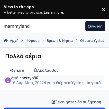
Μετάβαση σε περιεχόμενο
View in the app
×
D
A better way to browse.
Learn more
.
mammyland
Σύνδεση
Αρχή
Φόρουμ
Βρέφη & Νήπια
Θέματα Υγείας - 
Πολλά αέρια
Share
Ακόλουθοι
Από
cherryb90
16 Απριλίου, 2022
4 yr
in
Θέματα Υγείας - Ιατρικά
Ξεκινήστε νέα συζήτηση