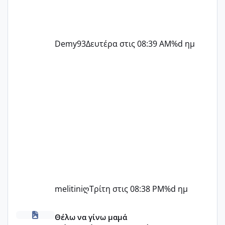
Demy93
Δευτέρα στις 08:39 AM
%d ημ
melitiniღ
Τρίτη στις 08:38 PM
%d ημ
Πόσες είμαστε κοντά 40 και προσπαθούμε;;
Θέλω να γίνω μαμά