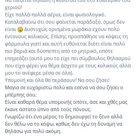
Να πιέζεται δηλαδή η κοιλίτσα του στο εσωτερικό του
χεριού!
Είχε πολλά-πολλά αέρια, είναι φυσιολογικό.
Καταλαβαίνω ότι σου φαίνεται παράδοξο, όμως δεν
είναι
Δυστυχώς ορισμένα μωράκια έχουν πολύ
έντονους κολικούς. Επίσης προσπάθησε να κόψεις τη
φόρμουλα γιατί και αυτή ευθύνεται διότι είναι πολύ
πιο βαριά και δύσπεπτη από το μητρικό, οπότε
επηρεάζει (αυτό μου το είχε πει σύμβουλος θηλασμού
που είχα φέρει για θέμα άσχετο με τους κολικούς αλλά
μου το ανέφερε μέσα σε όλα)
.
Υπομονή και όλα θα περάσουν! Να σου ζήσει!
Μαγια σε ευχαριστώ πολύ και εσένα να σου ζήσει ο
μπέμπης σου.
Είναι καθαρά θέμα υπομονής οπότε, άσε και χθές μας
έκανε άστατο ύπνο από τούς πόνους.
Γνωρίζω ότι ένα μέρος το δημιουργεί το ξένο αλλά
δεν θέλω να το κόψω, καθώς δεν έχω τη δύναμη να
θηλάσω για πολύ ακόμη.