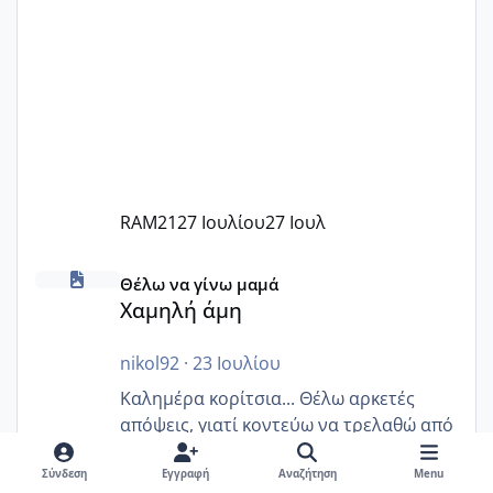
Εγώ πήγα σε έναν ιδιωτικό παιδικό στ
RAM21
27 Ιουλίου
27 Ιουλ
Χαμηλή άμη
Θέλω να γίνω μαμά
Χαμηλή άμη
nikol92
·
23 Ιουλίου
Καλημέρα κορίτσια... Θέλω αρκετές
απόψεις, γιατί κοντεύω να τρελαθώ από
προχτές.. Η αμη πόσο ρόλο παίζει?
Έκανα ορμονολογικές και είναι χαμηλή
Σύνδεση
Εγγραφή
Αναζήτηση
Menu