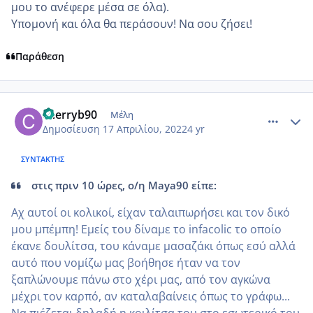
μου το ανέφερε μέσα σε όλα)
.
Υπομονή και όλα θα περάσουν! Να σου ζήσει!
Παράθεση
comment_1303222
Author stats
cherryb90
Μέλη
Δημοσίευση
17 Απριλίου, 2022
4 yr
ΣΥΝΤΆΚΤΗΣ
στις πριν 10 ώρες, ο/η Maya90 είπε:
Αχ αυτοί οι κολικοί, είχαν ταλαιπωρήσει και τον δικό
μου μπέμπη! Εμείς του δίναμε το infacolic το οποίο
έκανε δουλίτσα, του κάναμε μασαζάκι όπως εσύ αλλά
αυτό που νομίζω μας βοήθησε ήταν να τον
ξαπλώνουμε πάνω στο χέρι μας, από τον αγκώνα
μέχρι τον καρπό, αν καταλαβαίνεις όπως το γράφω...