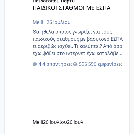
Παιδότοποι, Πάρτυ
ΠΑΙΔΙΚΟΙ ΣΤΑΘΜΟΙ ΜΕ ΕΣΠΑ
Melli
·
26 Ιουλίου
Θα ήθελα οποίος γνωρίζει για τους
παιδικούς σταθμούς με βαουτσερ ΕΣΠΑ
τι ακριβώς ισχύει. Τι καλύπτει? Από όσο
έχω ψάξει στο ίντερνετ έχω καταλάβει
ότι το βαουτσερ καλύπτει όλα τα
4 απαντήσεις
596 εμφανίσεις
δίδακτρα και τα τροφεια του ιδιωτικού
παιδικού σταθμού για όποιον το έχει
πάρει. Οι παιδικοί σταθμοί έχουν
υπογράψει σύμβαση με την ΕΕΤΑΑ ότι
δέχονται παιδιά με βαουτσερ και ότι
αυτό τα καλύπτει όλα εκτός από έξτρα
όπως σχολικό λεωφορείο κτλ. Είναι
παράνομο να χρεώνουν κάτι επιπλέον.
Melli
26 Ιουλίου
26 Ιουλ
Εγώ πήγα σε έναν ιδιωτικό παιδικό στ