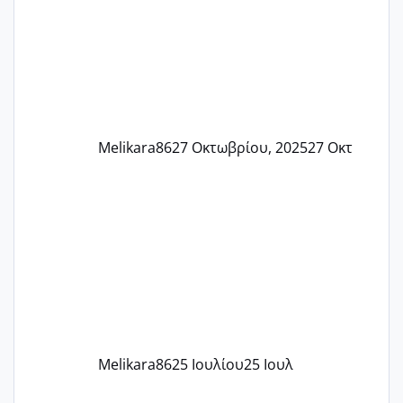
37 με 37, 3 Έτσι λοιπόν είπα να κάνω
ένα τεστ την παρασ
Melikara86
27 Οκτωβρίου, 2025
27 Οκτ
Melikara86
25 Ιουλίου
25 Ιουλ
Χαμηλή άμη