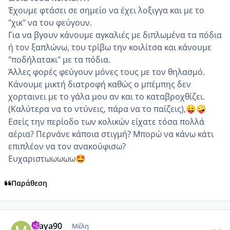
Έχουμε φτάσει σε σημείο να έχει λοξιγγα και με το
"χικ" να του φεύγουν.
Για να βγουν κάνουμε αγκαλιές με διπλωμένα τα πόδια
ή τον ξαπλώνω, του τρίβω την κοιλίτσα και κάνουμε
"ποδήλατακι" με τα πόδια.
Άλλες φορές φεύγουν μόνες τους με τον θηλασμό.
Κάνουμε μικτή διατροφή καθώς ο μπέμπης δεν
χορταινει με το γάλα μου αν και το καταβροχθίζει.
(Καλύτερα να το ντύνεις, πάρα να το παίζεις),
😛
🤪
Εσείς την περίοδο των κολικών είχατε τόσα πολλά
αέρια? Περνάνε κάποια στιγμή? Μπορώ να κάνω κάτι
επιπλέον να τον ανακούφισω?
Ευχαριστωωωωω
🤩
Παράθεση
comment_1303199
Author stats
Maya90
Μέλη