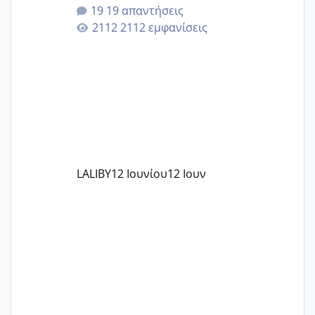
που μείνατε ευχαριστημένες και είχατε
19 απαντήσεις
επιιτυχία? έκανα στο υγεία με τον
2112 εμφανίσεις
ζερβομανωλάκη (δεν το εψαξε καθόλου
το θέμα δεν μου άρεσε καθο΄λου) και
στο γένεσις με τον πάντο
LALIBY
12 Ιουνίου
12 Ιουν