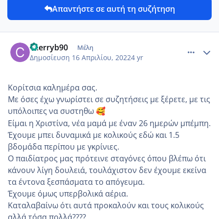
Απαντήστε σε αυτή τη συζήτηση
comment_1303057
Author stats
cherryb90
Μέλη
Δημοσίευση
16 Απριλίου, 2022
4 yr
Κορίτσια καλημέρα σας.
Με όσες έχω γνωρίστει σε συζητήσεις με ξέρετε, με τις
υπόλοιπες να συστηθω
🥰
Είμαι η Χριστίνα, νέα μαμά με έναν 26 ημερών μπέμπη.
Έχουμε μπει δυναμικά με κολικούς εδώ και 1.5
βδομάδα περίπου με γκρίνιες.
Ο παιδίατρος μας πρότεινε σταγόνες όπου βλέπω ότι
κάνουν λίγη δουλειά, τουλάχιστον δεν έχουμε εκείνα
τα έντονα ξεσπάσματα το απόγευμα.
Έχουμε όμως υπερβολικά αέρια.
Καταλαβαίνω ότι αυτά προκαλούν και τους κολικούς
αλλά τόσα πολλά????