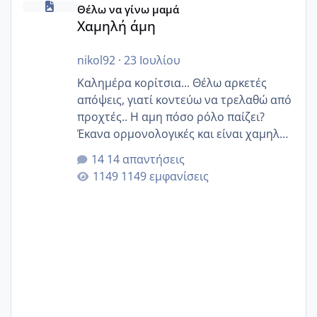
Θέλω να γίνω μαμά
Χαμηλή άμη
nikol92
·
23 Ιουλίου
Καλημέρα κορίτσια... Θέλω αρκετές
απόψεις, γιατί κοντεύω να τρελαθώ από
προχτές.. Η αμη πόσο ρόλο παίζει?
Έκανα ορμονολογικές και είναι χαμηλή
για την ηλικία μου.. Είχα ήδη μια
14 απαντήσεις
εγκυμοσύνη, που έπρεπε να τερματιστεί
1149 εμφανίσεις
στην 27η εβδομάδα και προσπαθώ 7
μήνες ήδη και αρχίζω να αγχώνομαι με
το 1,18... Είμαι 33.. Κάποια που να έμεινε
με χαμηλή άμη???