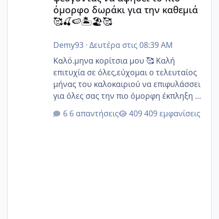
όμορφο δωράκι για την καθεμιά
🥰🍒🍉🏝️🏖️🥰
Demy93
·
Δευτέρα στις 08:39 AM
Καλό.μηνα κορίτσια μου 🥰 Καλή
επιτυχία σε όλες,εύχομαι ο τελευταίος
μήνας του καλοκαιριού να επιφυλάσσει
για όλες σας την πιο όμορφη έκπληξη 🧿
@Elk @Melikara86 @Παρασκευαιδου
6 απαντήσεις
409 εμφανίσεις
@Zenia z @melitiniღ @Christi.D.
@flowerv @Riaa @Ngsofia