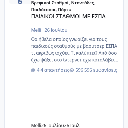
Βρεφικοί Σταθμοί, Νταντάδες,
Παιδότοποι, Πάρτυ
ΠΑΙΔΙΚΟΙ ΣΤΑΘΜΟΙ ΜΕ ΕΣΠΑ
Melli
·
26 Ιουλίου
Θα ήθελα οποίος γνωρίζει για τους
παιδικούς σταθμούς με βαουτσερ ΕΣΠΑ
τι ακριβώς ισχύει. Τι καλύπτει? Από όσο
έχω ψάξει στο ίντερνετ έχω καταλάβει
ότι το βαουτσερ καλύπτει όλα τα
4 απαντήσεις
596 εμφανίσεις
δίδακτρα και τα τροφεια του ιδιωτικού
παιδικού σταθμού για όποιον το έχει
πάρει. Οι παιδικοί σταθμοί έχουν
υπογράψει σύμβαση με την ΕΕΤΑΑ ότι
δέχονται παιδιά με βαουτσερ και ότι
αυτό τα καλύπτει όλα εκτός από έξτρα
όπως σχολικό λεωφορείο κτλ. Είναι
παράνομο να χρεώνουν κάτι επιπλέον.
Melli
26 Ιουλίου
26 Ιουλ