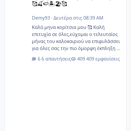
🥰🍒🍉🏝️🏖️🥰
Demy93
·
Δευτέρα στις 08:39 AM
Καλό.μηνα κορίτσια μου 🥰 Καλή
επιτυχία σε όλες,εύχομαι ο τελευταίος
μήνας του καλοκαιριού να επιφυλάσσει
για όλες σας την πιο όμορφη έκπληξη 🧿
@Elk @Melikara86 @Παρασκευαιδου
6 απαντήσεις
409 εμφανίσεις
@Zenia z @melitiniღ @Christi.D.
@flowerv @Riaa @Ngsofia