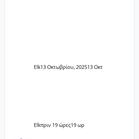
Elk
13 Οκτωβρίου, 2025
13 Οκτ
Elk
πριν 19 ώρες
19 ωρ
Μωράκια Δεκεμβρίου 2026