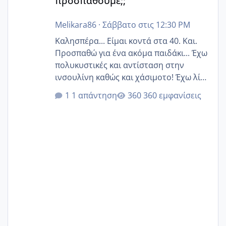
προσπαθούμε;;
Melikara86
·
Σάββατο στις 12:30 PM
Καλησπέρα... Είμαι κοντά στα 40. Και.
Προσπαθώ για ένα ακόμα παιδάκι... Έχω
πολυκυστικές και αντίσταση στην
ινσουλίνη καθώς και χάσιμοτο! Έχω λίγα
κιλά παραπάνω και όσο κ αν προσπαθώ
1 απάντηση
360 εμφανίσεις
δεν χάνω εύκολα! Προσπαθώ για ακόμη
ένα παιδί εδώ και 1,5 χρόνο! Θέλετε να
γράψετε όσες κοπέλες είστε σε
παρόμοια φάση;; Αυτή την στιγμή έχω
δύο χαμένους κύκλους δεν έχω έρθει
περίοδο αυτό τον μήνα περίμενα 20 δεν
ήρθα απλά είδα λίγα ροζ έκανα υπέρηχο
την επομενη μέρα και το ενδομήτριό
ήταν 11,1 χιλιοστά πολύ κα