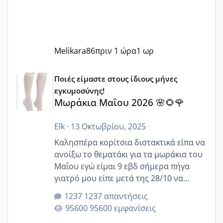
Melikara86
πριν 1 ώρα
1 ωρ
Μωράκια Μαΐου 2026 🌸🌻🌹
Ποιές είμαστε στους ίδιους μήνες
εγκυμοσύνης!
Μωράκια Μαΐου 2026 🌸🌻🌹
Elk
·
13 Οκτωβρίου, 2025
Καλησπέρα κορίτσια διστακτικά είπα να
ανοίξω το θεματάκι για τα μωράκια του
Μαΐου εγώ είμαι 9 εβδ σήμερα πήγα
γιατρό μου είπε μετά της 28/10 να
κλείσω ραντεβού για την αυχενική είναι
1237 απαντήσεις
καμιά άλλη κοπέλα να γεννάει Μάιο ;;
95600 εμφανίσεις