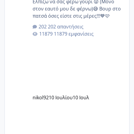
Ελπίζω να σας φέρω γούρι 😜 (Μόνο
στον εαυτό μου δε φέρνω)😅 Βουρ στο
πατσά όσες είστε στις μέρες!!!💙🩷
202 απαντήσεις
11879 εμφανίσεις
nikol92
10 Ιουλίου
10 Ιουλ