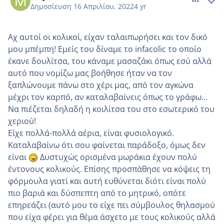
Δημοσίευση
16 Απριλίου, 2022
4 yr
Αχ αυτοί οι κολικοί, είχαν ταλαιπωρήσει και τον δικό
μου μπέμπη! Εμείς του δίναμε το infacolic το οποίο
έκανε δουλίτσα, του κάναμε μασαζάκι όπως εσύ αλλά
αυτό που νομίζω μας βοήθησε ήταν να τον
ξαπλώνουμε πάνω στο χέρι μας, από τον αγκώνα
μέχρι τον καρπό, αν καταλαβαίνεις όπως το γράφω...
Να πιέζεται δηλαδή η κοιλίτσα του στο εσωτερικό του
χεριού!
Είχε πολλά-πολλά αέρια, είναι φυσιολογικό.
Καταλαβαίνω ότι σου φαίνεται παράδοξο, όμως δεν
είναι
Δυστυχώς ορισμένα μωράκια έχουν πολύ
έντονους κολικούς. Επίσης προσπάθησε να κόψεις τη
φόρμουλα γιατί και αυτή ευθύνεται διότι είναι πολύ
πιο βαριά και δύσπεπτη από το μητρικό, οπότε
επηρεάζει (αυτό μου το είχε πει σύμβουλος θηλασμού
που είχα φέρει για θέμα άσχετο με τους κολικούς αλλά