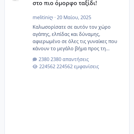
στο πιο όμορφο ταξίδι!
melitiniღ
·
20 Μαίου, 2025
Καλωσορίσατε σε αυτόν τον χώρο
αγάπης, ελπίδας και δύναμης,
αφιερωμένο σε όλες τις γυναίκες που
κάνουν το μεγάλο βήμα προς τη
μητρότητα μέσω εξωσωματικής το 2025.
2380 απαντήσεις
Εδώ θα μοιραστούμε αγωνίες, χαρές,
224562 εμφανίσεις
εμπειρίες και κάθε μικρή ή μεγάλη
στιγμή αυτού του ξεχωριστού ταξιδιού.
Καμία δεν είναι μόνη – όλες μαζί
μπορούμε να στηρίξουμε η μία την
άλλη, να δώσουμε κουράγιο στις
δύσκολες στιγμές και να γιορτάσουμε
τις μικρές και μεγάλες νίκες. Είτε είστε
στο στάδιο της προετοιμασίας, είτε
ετοιμάζεστε