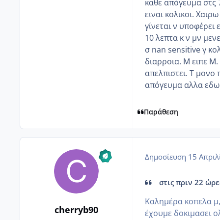
καθε απόγευμα στς 
ειναι κολικοι. Χαιρ
γίνεται ν υποφέρει 
10 λεπτα κ ν μν μεν
σ nan sensitive γ κο
διαρροια. Μ ειπε Μ.
απελπιστει. Τ μονο 
απόγευμα αλλα εδω 
Παράθεση
Δημοσίευση
15 Απριλ
στις πριν 22 ώρες
Καλημέρα κοπελα μ,
cherryb90
έχουμε δοκιμασει ολ