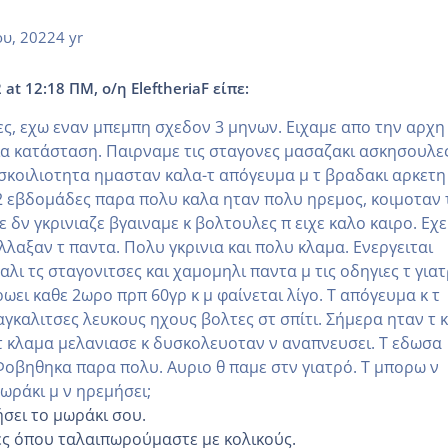
ου, 2022
4 yr
at 12:18 ΠΜ, ο/η EleftheriaF είπε:
, εχω εναν μπεμπη σχεδον 3 μηνων. Ειχαμε απο την αρχη
ια κατάσταση. Παιρναμε τις σταγονες μασαζακι ασκησουλες
υσκοιλιοτητα ημασταν καλα-τ απόγευμα μ τ βραδακι αρκετη
α 2 εβδομάδες παρα πολυ καλα ηταν πολυ ηρεμος, κοιμοταν 
ε δν γκρινιαζε βγαιναμε κ βολτουλες π ειχε καλο καιρο. Εχε
λαξαν τ παντα. Πολυ γκρινια και πολυ κλαμα. Ενεργειται
αλι τς σταγονιτσες και χαμομηλι παντα μ τις οδηγιες τ για
ωει καθε 2ωρο πρπ 60γρ κ μ φαίνεται λίγο. Τ απόγευμα κ τ
γκαλιτσες λευκους ηχους βολτες στ σπίτι. Σήμερα ηταν τ κ
τ κλαμα μελανιασε κ δυσκολευοταν ν αναπνευσει. Τ εδωσα
Φοβηθηκα παρα πολυ. Αυριο θ παμε στν γιατρό. Τ μπορω ν
ωράκι μ ν ηρεμήσει;
ήσει το μωράκι σου.
ρες όπου ταλαιπωρούμαστε με κολικούς.