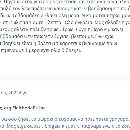
7. Πηγαμε στον γιατρό μας εξετασε μας ειπε ολα καλα αλλα
ω πολύ τον λεω πρέπει να κάνουμε κατι ν βοηθήσουμε τ παιδ
εδω κ 3 εβδομάδες ν κλαίει ολη μερα. Ν κοιμαται τ πρωι μο
ει στ φωλιτσα τ ουτε 1 λεπτό.. Ολο αγκαλια. Μας αλλαξε τ γ
λικους αλλα κ παλι δν τρωει. Τρωει 60γρ τ 2ωρο κ μ κανει
 Εβδομάδα ν τν παω ν τν ζυγισει βλέπουμε. Εγω εχω
π βοηθαει είναι η βόλτα μ τ καροτσι κ βγαίνουμε πρωι
π μενουμε 1 μερα εχει ηλιο 3 βρεχει.
ίου, 2022
4 yr
, ο/η EleftheriaF είπε:
 να σου ζησει το μωρακι σ ευχομαι να ηρεμησετε γρήγορα.
α. Μας ειχε δωσει τ biogaia κ εμας τ παιρναμε εγω τ το εδι