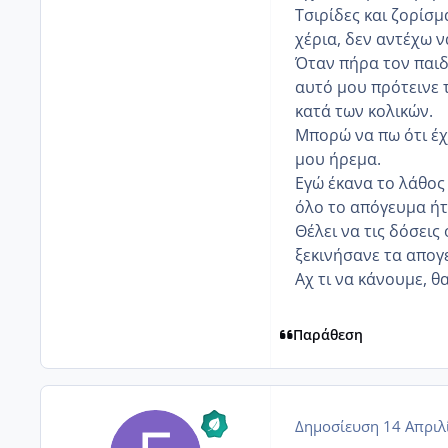
Τσιρίδες και ζορίσμ
χέρια, δεν αντέχω ν
Όταν πήρα τον παιδ
αυτό μου πρότεινε 
κατά των κολικών.
Μπορώ να πω ότι έχ
μου ήρεμα.
Εγώ έκανα το λάθος 
όλο το απόγευμα ήτ
Θέλει να τις δόσεις
ξεκινήσανε τα απογ
Αχ τι να κάνουμε, 
Παράθεση
Δημοσίευση
14 Απριλ