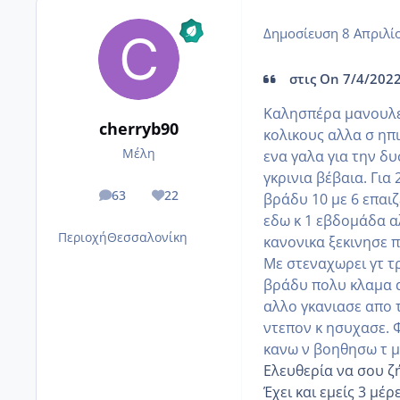
Δημοσίευση
8 Απριλί
στις On 7/4/2022 
Καλησπέρα μανουλες
cherryb90
κολικους αλλα σ ηπ
Μέλη
ενα γαλα για την δ
γκρινια βέβαια. Γι
63
22
βράδυ 10 με 6 επαιζ
posts
Reputation
εδω κ 1 εβδομάδα αλ
Περιοχή
Θεσσαλονίκη
κανονικα ξεκινησε π
Με στεναχωρει γτ τρ
βράδυ πολυ κλαμα α
αλλο γκανιασε απο 
ντεπον κ ησυχασε. 
κανω ν βοηθησω τ μ
Ελευθερία να σου ζ
Έχει και εμείς 3 μέ