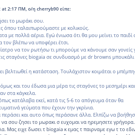
 at 2:17 ΠΜ, ο/η cherryb90 είπε:
ήσει το μωράκι σου.
ρες όπου ταλαιπωρούμαστε με κολικούς.
ατα με πολλά αέρια. Εγώ ένιωσα ότι θα μου μείνει το παιδί 
α τον βλέπω να υποφέρει έτσι.
ίατρο να τον ρωτήσω τι μπορούμε να κάνουμε σαν γονείς 
τις σταγόνες biogaia σε συνδυασμό με dr browns μπουκάλι
ει βελτιωθεί η κατάσταση. Τουλάχιστον κοιμάται ο μπέμπη
όμως και του έδωσα μια μέρα τις σταγόνες το μεσημέρι κα
αν στα κάγκελα.
 όπως κατάλαβα εκεί, κατά τις 5-6 το απόγευμα όταν θα
ευματινά γεύματα που έχουν την γκρίνια.
θα περάσει και αυτο όπως περάσανε άλλα. Ελπίζω να βοήθησ
 να σου ζησει το μωρακι σ ευχομαι να ηρεμησετε γρήγορα.
α. Μας ειχε δωσει τ biogaia κ εμας τ παιρναμε εγω τ το εδι