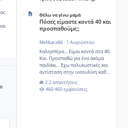
Πόσες είμαστε κοντά 40 και προσπαθούμε;;
μας
Θέλω να γίνω μαμά
Πόσες είμαστε κοντά 40 και
και
προσπαθούμε;;
Melikara86
·
1 Αυγούστου
Καλησπέρα... Είμαι κοντά στα 40.
Και. Προσπαθώ για ένα ακόμα
παιδάκι... Έχω πολυκυστικές και
αντίσταση στην ινσουλίνη καθώς
και χάσιμοτο! Έχω λίγα κιλά
2 απαντήσεις
παραπάνω και όσο κ αν
ρα
460 εμφανίσεις
προσπαθώ δεν χάνω εύκολα!
Προσπαθώ για ακόμη ένα παιδί
εδώ και 1,5 χρόνο! Θέλετε να
γράψετε όσες κοπέλες είστε σε
παρόμοια φάση;; Αυτή την
στιγμή έχω δύο χαμένους