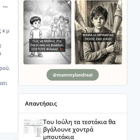
comment_1300689
 κ μ
τ
ι
τρού.
@mammylandreal
ατι
Απαντήσεις
Του Ιούλη τα τεστάκια θα βγάλουνε χοντρά μπουτά
Του Ιούλη τα τεστάκια θα
βγάλουνε χοντρά
μπουτάκια