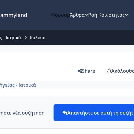
ammyland
Φόρουμ
Άρθρα
Ροή Κοινότητας
 - Ιατρικά
Κολικοι
Share
Ακόλουθο
Υγείας - Ιατρικά
νήστε νέα συζήτηση
Απαντήστε σε αυτή τη συζή