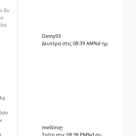
ι δν
νο
αλα
Demy93
Δευτέρα στις 08:39 AM
%d ημ
άλα
 όσο
ν
melitiniღ
ι
Τρίτη στις 08:38 PM
%d ημ