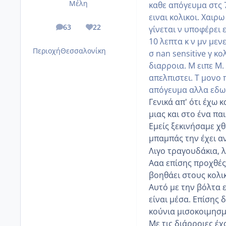
Μέλη
καθε απόγευμα στς 
ειναι κολικοι. Χαιρ
63
22
γίνεται ν υποφέρει 
posts
Reputation
10 λεπτα κ ν μν μεν
Περιοχή
Θεσσαλονίκη
σ nan sensitive γ κο
διαρροια. Μ ειπε Μ.
απελπιστει. Τ μονο 
απόγευμα αλλα εδω 
Γενικά απ' ότι έχω 
μιας και στο ένα παι
Εμείς ξεκινήσαμε χθ
μπαμπάς την έχει α
Λιγο τραγουδάκια, λ
Ααα επίσης προχθές
βοηθάει στους κολι
Αυτό με την βόλτα ε
είναι μέσα. Επίσης 
κούνια μισοκοιμησμε
Με τις διάρροιες έχ