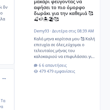
μακάρι φεύγοντας να
αφήσει το πιο όμορφο
ι δν
δωράκι για την καθεμιά 🥰
νο
🍒🍉🏝️🏖️🥰
αλα
Demy93
·
Δευτέρα στις 08:39 AM
Καλό.μηνα κορίτσια μου 🥰 Καλή
επιτυχία σε όλες,εύχομαι ο
τελευταίος μήνας του
καλοκαιριού να επιφυλάσσει για
όλες σας την πιο όμορφη
6 απαντήσεις
έκπληξη 🧿 @Elk @Melikara86
479 εμφανίσεις
@Παρασκευαιδου @Zenia z
comment_1302713
@melitiniღ @Christi.D. @flowerv
@Riaa @Ngsofia
 Τα
να