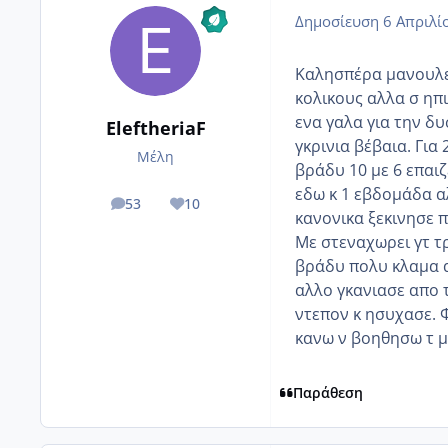
Δημοσίευση
6 Απριλί
Καλησπέρα μανουλες
κολικους αλλα σ ηπ
ενα γαλα για την δ
EleftheriaF
γκρινια βέβαια. Γι
Μέλη
βράδυ 10 με 6 επαιζ
εδω κ 1 εβδομάδα αλ
53
10
posts
Reputation
κανονικα ξεκινησε π
Με στεναχωρει γτ τρ
βράδυ πολυ κλαμα α
αλλο γκανιασε απο 
ντεπον κ ησυχασε. 
κανω ν βοηθησω τ μ
Παράθεση