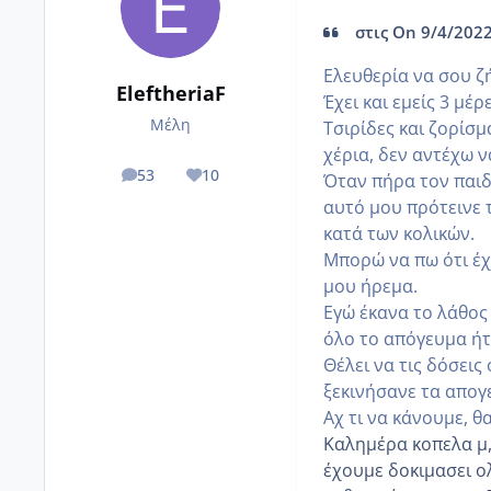
στις On 9/4/2022
Ελευθερία να σου ζ
EleftheriaF
Έχει και εμείς 3 μέ
Μέλη
Τσιρίδες και ζορίσμ
χέρια, δεν αντέχω ν
53
10
Όταν πήρα τον παιδ
posts
Reputation
αυτό μου πρότεινε 
κατά των κολικών.
Μπορώ να πω ότι έχ
μου ήρεμα.
Εγώ έκανα το λάθος 
όλο το απόγευμα ήτ
Θέλει να τις δόσεις
ξεκινήσανε τα απογ
Αχ τι να κάνουμε, 
Καλημέρα κοπελα μ,
έχουμε δοκιμασει ολ