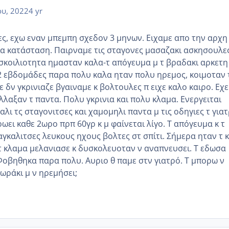
ου, 2022
4 yr
, εχω εναν μπεμπη σχεδον 3 μηνων. Ειχαμε απο την αρχη
ια κατάσταση. Παιρναμε τις σταγονες μασαζακι ασκησουλες
υσκοιλιοτητα ημασταν καλα-τ απόγευμα μ τ βραδακι αρκετη
α 2 εβδομάδες παρα πολυ καλα ηταν πολυ ηρεμος, κοιμοταν 
ε δν γκρινιαζε βγαιναμε κ βολτουλες π ειχε καλο καιρο. Εχε
λαξαν τ παντα. Πολυ γκρινια και πολυ κλαμα. Ενεργειται
αλι τς σταγονιτσες και χαμομηλι παντα μ τις οδηγιες τ για
ωει καθε 2ωρο πρπ 60γρ κ μ φαίνεται λίγο. Τ απόγευμα κ τ
γκαλιτσες λευκους ηχους βολτες στ σπίτι. Σήμερα ηταν τ κ
τ κλαμα μελανιασε κ δυσκολευοταν ν αναπνευσει. Τ εδωσα
Φοβηθηκα παρα πολυ. Αυριο θ παμε στν γιατρό. Τ μπορω ν
ωράκι μ ν ηρεμήσει;