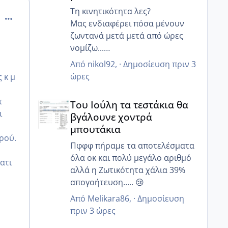
Τη κινητικότητα λες?
comment_1301129
Μας ενδιαφέρει πόσα μένουν
ζωντανά μετά μετά από ώρες
νομίζω...
Γιατί ο άντρας μου έχει 85%
Από
nikol92
, ·
Δημοσίευση
πριν 3
κινητικότητα, αλλα 6 ώρες μετά
ώρες
 κ μ
μόνο 20% ζουν και 12 ώρες μετά
Του Ιούλη τα τεστάκια θα βγάλουνε χοντρά μπουτά
κανένα..
τ
Του Ιούλη τα τεστάκια θα
Γι αυτό μας είπε να κάνουμε πιο
ι
βγάλουνε χοντρά
στοχευμένα επαφή..
μπουτάκια
Μετά από κάποιες ώρες πόσα
τρού.
ζουν?
Πφφφ πήραμε τα αποτελέσματα
όλα οκ και πολύ μεγάλο αριθμό
ατι
αλλά η Ζωτικότητα χάλια 39%
απογοήτευση..... 😢
Από
Melikara86
, ·
Δημοσίευση
πριν 3 ώρες