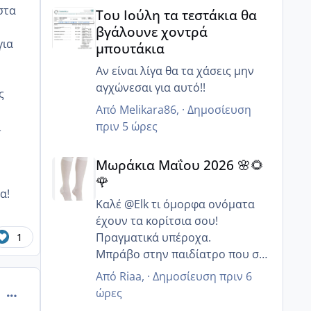
Του Ιούλη τα τεστάκια θα βγάλουνε χοντρά μπουτά
στα
Του Ιούλη τα τεστάκια θα
βγάλουνε χοντρά
για
μπουτάκια
Αν είναι λίγα θα τα χάσεις μην
αγχώνεσαι για αυτό!!
ς
Από
Melikara86
, ·
Δημοσίευση
πριν 5 ώρες
ι
Μωράκια Μαΐου 2026 🌸🌻🌹
Μωράκια Μαΐου 2026 🌸🌻
🌹
α!
Καλέ @Elk τι όμορφα ονόματα
έχουν τα κορίτσια σου!
Πραγματικά υπέροχα.
1
Μπράβο στην παιδίατρο που σε
συμβούλευσε να συνεχίσεις με
Από
Riaa
, ·
Δημοσίευση
πριν 6
αποκλειστικό θηλασμό γιατί
comment_1302486
ώρες
συνήθως οι περισσότεροι λένε