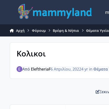
Μετάβαση σε περιεχόμενο
m
Αρχή
Φόρουμ
Βρέφη & Νήπια
Θέματα Υγείας
Κολικοι
Από
EleftheriaF
6 Απριλίου, 2022
4 yr
in
Θέματα 
Ξεκι