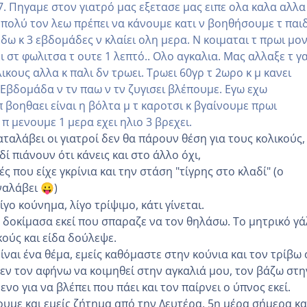
7. Πηγαμε στον γιατρό μας εξετασε μας ειπε ολα καλα αλλα
ω πολύ τον λεω πρέπει να κάνουμε κατι ν βοηθήσουμε τ παιδ
εδω κ 3 εβδομάδες ν κλαίει ολη μερα. Ν κοιμαται τ πρωι μο
ει στ φωλιτσα τ ουτε 1 λεπτό.. Ολο αγκαλια. Μας αλλαξε τ γ
λικους αλλα κ παλι δν τρωει. Τρωει 60γρ τ 2ωρο κ μ κανει
 Εβδομάδα ν τν παω ν τν ζυγισει βλέπουμε. Εγω εχω
π βοηθαει είναι η βόλτα μ τ καροτσι κ βγαίνουμε πρωι
π μενουμε 1 μερα εχει ηλιο 3 βρεχει.
καταλάβει οι γιατροί δεν θα πάρουν θέση για τους κολικούς,
δί πιάνουν ότι κάνεις και στο άλλο όχι,
ές που είχε γκρίνια και την στάση "τίγρης στο κλαδί" (ο
ναλάβει
)
😛
ίγο κούνημα, λίγο τρίψιμο, κάτι γίνεται.
 δοκίμασα εκεί που σπαραζε να τον θηλάσω. Το μητρικό γ
κούς και είδα δούλεψε.
ίναι ένα θέμα, εμείς καθόμαστε στην κούνια και τον τρίβω
δεν τον αφήνω να κοιμηθεί στην αγκαλιά μου, τον βάζω στη
νο για να βλέπει που πάει και τον παίρνει ο ύπνος εκεί.
ουμε και εμείς ζήτημα από την Δευτέρα, 5η μέρα σήμερα κα