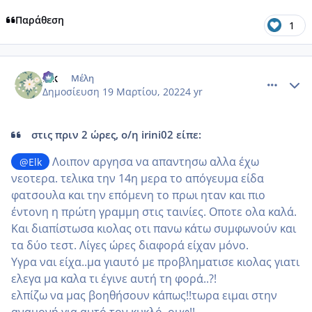
Παράθεση
1
comment_1296362
Author stats
Elk
Μέλη
Δημοσίευση
19 Μαρτίου, 2022
4 yr
στις πριν 2 ώρες, ο/η irini02 είπε:
Λοιπον αργησα να απαντησω αλλα έχω
@Elk
νεοτερα. τελικα την 14η μερα το απόγευμα είδα
φατσουλα και την επόμενη το πρωι ηταν και πιο
έντονη η πρώτη γραμμη στις ταινίες. Οποτε ολα καλά.
Και διαπίστωσα κιολας οτι πανω κάτω συμφωνούν και
τα δύο τεστ. Λίγες ώρες διαφορά είχαν μόνο.
Υγρα ναι είχα..μα γιαυτό με προβληματισε κιολας γιατι
ελεγα μα καλα τι έγινε αυτή τη φορά..?!
ελπίζω να μας βοηθήσουν κάπως!!τωρα ειμαι στην