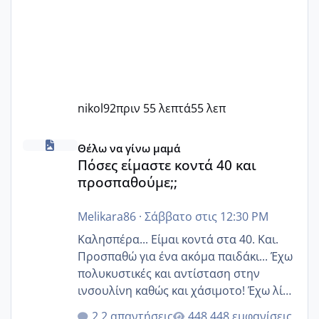
nikol92
πριν 55 λεπτά
55 λεπ
Πόσες είμαστε κοντά 40 και προσπαθούμε;;
Θέλω να γίνω μαμά
Πόσες είμαστε κοντά 40 και
προσπαθούμε;;
Melikara86
·
Σάββατο στις 12:30 PM
Καλησπέρα... Είμαι κοντά στα 40. Και.
Προσπαθώ για ένα ακόμα παιδάκι... Έχω
πολυκυστικές και αντίσταση στην
ινσουλίνη καθώς και χάσιμοτο! Έχω λίγα
κιλά παραπάνω και όσο κ αν προσπαθώ
2 απαντήσεις
448 εμφανίσεις