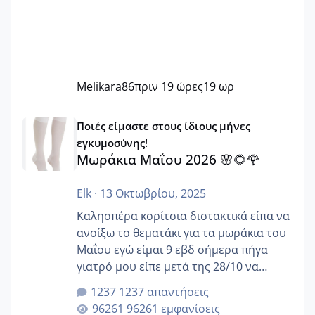
Melikara86
πριν 19 ώρες
19 ωρ
Μωράκια Μαΐου 2026 🌸🌻🌹
Ποιές είμαστε στους ίδιους μήνες
εγκυμοσύνης!
Μωράκια Μαΐου 2026 🌸🌻🌹
Elk
·
13 Οκτωβρίου, 2025
Καλησπέρα κορίτσια διστακτικά είπα να
ανοίξω το θεματάκι για τα μωράκια του
Μαΐου εγώ είμαι 9 εβδ σήμερα πήγα
γιατρό μου είπε μετά της 28/10 να
κλείσω ραντεβού για την αυχενική είναι
1237 απαντήσεις
καμιά άλλη κοπέλα να γεννάει Μάιο ;;
96261 εμφανίσεις