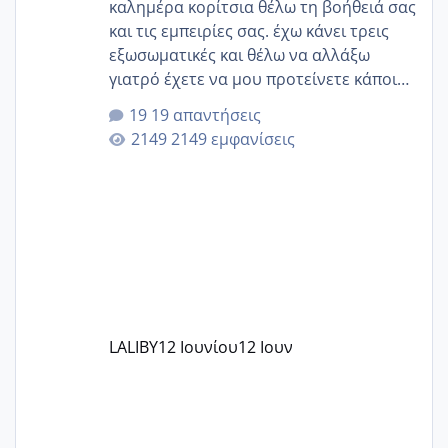
καλημέρα κορίτσια θέλω τη βοήθειά σας
και τις εμπειρίες σας. έχω κάνει τρεις
εξωσωματικές και θέλω να αλλάξω
γιατρό έχετε να μου προτείνετε κάποιον
που μείνατε ευχαριστημένες και είχατε
19 απαντήσεις
επιιτυχία? έκανα στο υγεία με τον
2149 εμφανίσεις
ζερβομανωλάκη (δεν το εψαξε καθόλου
το θέμα δεν μου άρεσε καθο΄λου) και
στο γένεσις με τον πάντο
LALIBY
12 Ιουνίου
12 Ιουν