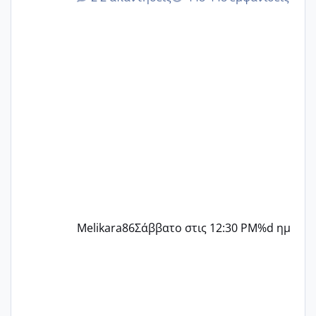
δεν χάνω εύκολα! Προσπαθώ για ακόμη
ένα παιδί εδώ και 1,5 χρόνο! Θέλετε να
γράψετε όσες κοπέλες είστε σε
παρόμοια φάση;; Αυτή την στιγμή έχω
δύο χαμένους κύκλους δεν έχω έρθει
περίοδο αυτό τον μήνα περίμενα 20 δεν
ήρθα απλά είδα λίγα ροζ έκανα υπέρηχο
την επομενη μέρα και το ενδομήτριό
ήταν 11,1 χιλιοστά πολύ κα
Melikara86
Σάββατο στις 12:30 PM
%d ημ