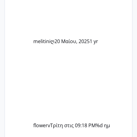
άλλη, να δώσουμε κουράγιο στις
δύσκολες στιγμές και να γιορτάσουμε
τις μικρές και μεγάλες νίκες. Είτε είστε
στο στάδιο της προετοιμασίας, είτε
ετοιμάζεστε
melitiniღ
20 Μαίου, 2025
1 yr
flowerv
Τρίτη στις 09:18 PM
%d ημ