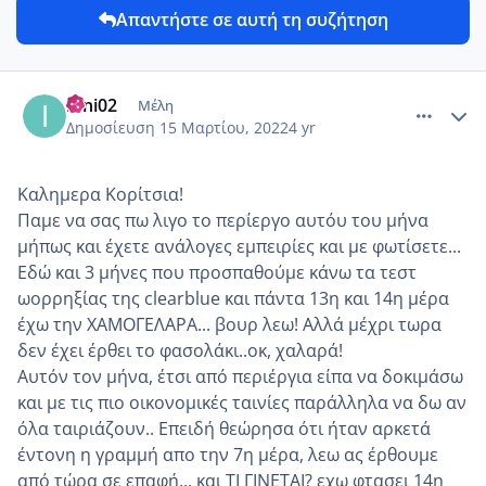
Απαντήστε σε αυτή τη συζήτηση
comment_1295025
Author stats
irini02
Μέλη
Δημοσίευση
15 Μαρτίου, 2022
4 yr
Καλημερα Κορίτσια!
Παμε να σας πω λιγο το περίεργο αυτόυ του μήνα
μήπως και έχετε ανάλογες εμπειρίες και με φωτίσετε...
Εδώ και 3 μήνες που προσπαθούμε κάνω τα τεστ
ωορρηξίας της clearblue και πάντα 13η και 14η μέρα
έχω την ΧΑΜΟΓΕΛΑΡΑ... βουρ λεω! Αλλά μέχρι τωρα
δεν έχει έρθει το φασολάκι..οκ, χαλαρά!
Αυτόν τον μήνα, έτσι από περιέργια είπα να δοκιμάσω
και με τις πιο οικονομικές ταινίες παράλληλα να δω αν
όλα ταιριάζουν.. Eπειδή θεώρησα ότι ήταν αρκετά
έντονη η γραμμή απο την 7η μέρα, λεω ας έρθουμε
από τώρα σε επαφή... και ΤΙ ΓΙΝΕΤΑΙ? εχω φτασει 14η