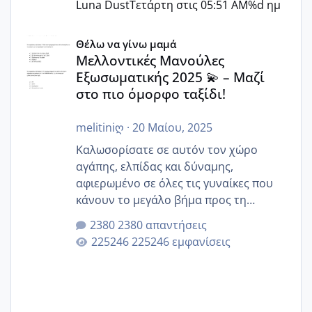
Luna Dust
Τετάρτη στις 05:51 AM
%d ημ
Μελλοντικές Μανούλες Εξωσωματικής 2025 💫 – Μαζί στο
Θέλω να γίνω μαμά
Μελλοντικές Μανούλες
Εξωσωματικής 2025 💫 – Μαζί
στο πιο όμορφο ταξίδι!
melitiniღ
·
20 Μαίου, 2025
Καλωσορίσατε σε αυτόν τον χώρο
αγάπης, ελπίδας και δύναμης,
αφιερωμένο σε όλες τις γυναίκες που
κάνουν το μεγάλο βήμα προς τη
μητρότητα μέσω εξωσωματικής το 2025.
2380 απαντήσεις
Εδώ θα μοιραστούμε αγωνίες, χαρές,
225246 εμφανίσεις
εμπειρίες και κάθε μικρή ή μεγάλη
στιγμή αυτού του ξεχωριστού ταξιδιού.
Καμία δεν είναι μόνη – όλες μαζί
μπορούμε να στηρίξουμε η μία την