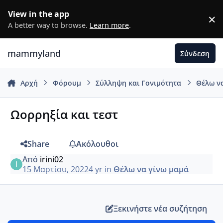
Μετάβαση σε περιεχόμενο
View in the app
×
D
A better way to browse.
Learn more
.
mammyland
Σύνδεση
Αρχή
Φόρουμ
Σύλληψη και Γονιμότητα
Θέλω ν
Ωορρηξία και τεστ
Share
Ακόλουθοι
Από
irini02
15 Μαρτίου, 2022
4 yr
in
Θέλω να γίνω μαμά
Ξεκινήστε νέα συζήτηση