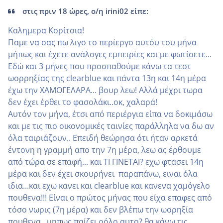
στις πριν 18 ώρες, ο/η irini02 είπε:
Καλημερα Κορίτσια!
Παμε να σας πω λιγο το περίεργο αυτόυ του μήνα
μήπως και έχετε ανάλογες εμπειρίες και με φωτίσετε...
Εδώ και 3 μήνες που προσπαθούμε κάνω τα τεστ
ωορρηξίας της clearblue και πάντα 13η και 14η μέρα
έχω την ΧΑΜΟΓΕΛΑΡΑ... βουρ λεω! Αλλά μέχρι τωρα
δεν έχει έρθει το φασολάκι..οκ, χαλαρά!
Αυτόν τον μήνα, έτσι από περιέργια είπα να δοκιμάσω
και με τις πιο οικονομικές ταινίες παράλληλα να δω αν
όλα ταιριάζουν.. Eπειδή θεώρησα ότι ήταν αρκετά
έντονη η γραμμή απο την 7η μέρα, λεω ας έρθουμε
από τώρα σε επαφή... και ΤΙ ΓΙΝΕΤΑΙ? εχω φτασει 14η
μέρα και δεν έχει σκουρήνει παραπάνω, ειναι όλα
ιδια...και εχω κανει και clearblue και κανενα χαμόγελο
πουθενα!!! Είναι ο πρώτος μήνας που είχα επαφες από
τόσο νωρις (7η μέρα) και δεν βλέπω την ωορηξία
πουθενα...μηπως παίζει ρόλο αυτο? θα κάνω τις