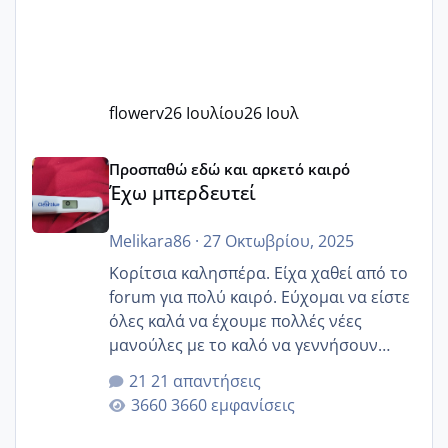
flowerv
26 Ιουλίου
26 Ιουλ
Έχω μπερδευτεί
Προσπαθώ εδώ και αρκετό καιρό
Έχω μπερδευτεί
Melikara86
·
27 Οκτωβρίου, 2025
Κορίτσια καλησπέρα. Είχα χαθεί από το
forum για πολύ καιρό. Εύχομαι να είστε
όλες καλά να έχουμε πολλές νέες
μανούλες με το καλό να γεννήσουν
αυτές που ήδη περιμένουν. Να πάρουν
21 απαντήσεις
γερα μωράκια στην αγκαλίτσα τους
3660 εμφανίσεις
🙏🏼🙏🏼 Ας πάμε λοιπόν στο θέμα μου.
Τελευταία περίοδο 25 σεπτεμβρίου