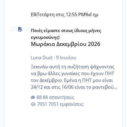
Elk
Τετάρτη στις 12:55 PM
%d ημ
Μωράκια Δεκεμβρίου 2026
Ποιές είμαστε στους ίδιους μήνες
εγκυμοσύνης!
Μωράκια Δεκεμβρίου 2026
Luna Dust
·
9 Ιουνίου
Ξεκινάω αυτή τη συζήτηση ψάχνοντας
να βρω άλλες γυναίκες που έχουν ΠΗΤ
τον Δεκέμβριο. Εμένα η ΠΗΤ μου είναι
24/12 και στις 16/06 είναι το ραντεβού
της αυχενικής διαφάνειας. Έχω αρκετό
88 απαντήσεις
άγχος και οι μέρες δεν φαίνεται να
7051 εμφανίσεις
περνάνε με τίποτα.