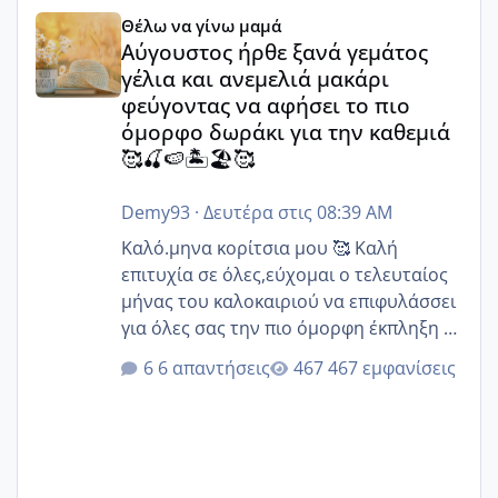
Αύγουστος ήρθε ξανά γεμάτος γέλια και ανεμελιά μακάρι 
Θέλω να γίνω μαμά
Αύγουστος ήρθε ξανά γεμάτος
γέλια και ανεμελιά μακάρι
φεύγοντας να αφήσει το πιο
όμορφο δωράκι για την καθεμιά
🥰🍒🍉🏝️🏖️🥰
Demy93
·
Δευτέρα στις 08:39 AM
Καλό.μηνα κορίτσια μου 🥰 Καλή
επιτυχία σε όλες,εύχομαι ο τελευταίος
μήνας του καλοκαιριού να επιφυλάσσει
για όλες σας την πιο όμορφη έκπληξη 🧿
@Elk @Melikara86 @Παρασκευαιδου
6 απαντήσεις
467 εμφανίσεις
@Zenia z @melitiniღ @Christi.D.
@flowerv @Riaa @Ngsofia