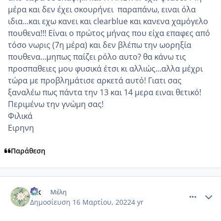
μέρα και δεν έχει σκουρήνει παραπάνω, ειναι όλα
ιδια...και εχω κανει και clearblue και κανενα χαμόγελο
πουθενα!!! Είναι ο πρώτος μήνας που είχα επαφες από
τόσο νωρις (7η μέρα) και δεν βλέπω την ωορηξία
πουθενα...μηπως παίζει ρόλο αυτο? θα κάνω τις
προσπαθειες μου φυσικά έτσι κι αλλιώς...αλλα μέχρι
τώρα με προβλημάτισε αρκετά αυτό! Γιατι σας
ξαναλέω πως πάντα την 13 και 14 μερα ειναι θετικό!
Περιμένω την γνώμη σας!
Φιλικά
Ειρηνη
Παράθεση
comment_1295243
Author stats
Elk
Μέλη
Δημοσίευση
16 Μαρτίου, 2022
4 yr