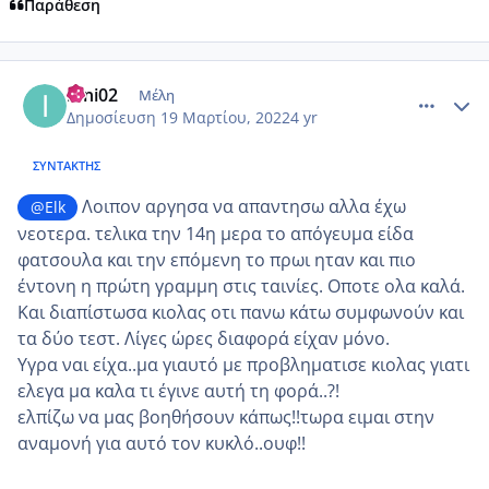
Παράθεση
comment_1296327
Author stats
irini02
Μέλη
Δημοσίευση
19 Μαρτίου, 2022
4 yr
ΣΥΝΤΆΚΤΗΣ
Λοιπον αργησα να απαντησω αλλα έχω
@Elk
νεοτερα. τελικα την 14η μερα το απόγευμα είδα
φατσουλα και την επόμενη το πρωι ηταν και πιο
έντονη η πρώτη γραμμη στις ταινίες. Οποτε ολα καλά.
Και διαπίστωσα κιολας οτι πανω κάτω συμφωνούν και
τα δύο τεστ. Λίγες ώρες διαφορά είχαν μόνο.
Υγρα ναι είχα..μα γιαυτό με προβληματισε κιολας γιατι
ελεγα μα καλα τι έγινε αυτή τη φορά..?!
ελπίζω να μας βοηθήσουν κάπως!!τωρα ειμαι στην
αναμονή για αυτό τον κυκλό..ουφ!!