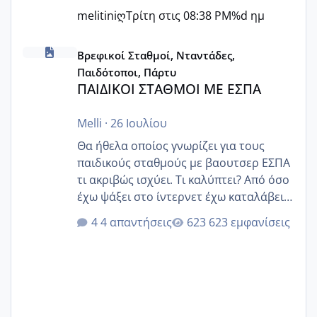
melitiniღ
Τρίτη στις 08:38 PM
%d ημ
ΠΑΙΔΙΚΟΙ ΣΤΑΘΜΟΙ ΜΕ ΕΣΠΑ
Βρεφικοί Σταθμοί, Νταντάδες,
Παιδότοποι, Πάρτυ
ΠΑΙΔΙΚΟΙ ΣΤΑΘΜΟΙ ΜΕ ΕΣΠΑ
Melli
·
26 Ιουλίου
Θα ήθελα οποίος γνωρίζει για τους
παιδικούς σταθμούς με βαουτσερ ΕΣΠΑ
τι ακριβώς ισχύει. Τι καλύπτει? Από όσο
έχω ψάξει στο ίντερνετ έχω καταλάβει
ότι το βαουτσερ καλύπτει όλα τα
4 απαντήσεις
623 εμφανίσεις
δίδακτρα και τα τροφεια του ιδιωτικού
παιδικού σταθμού για όποιον το έχει
πάρει. Οι παιδικοί σταθμοί έχουν
υπογράψει σύμβαση με την ΕΕΤΑΑ ότι
δέχονται παιδιά με βαουτσερ και ότι
αυτό τα καλύπτει όλα εκτός από έξτρα