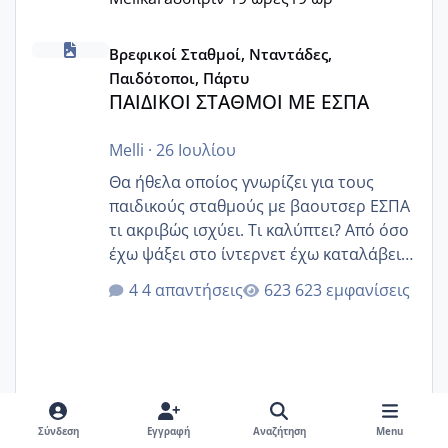
ΠΑΙΔΙΚΟΙ ΣΤΑΘΜΟΙ ΜΕ ΕΣΠΑ
Βρεφικοί Σταθμοί, Νταντάδες,
Παιδότοποι, Πάρτυ
ΠΑΙΔΙΚΟΙ ΣΤΑΘΜΟΙ ΜΕ ΕΣΠΑ
Melli
·
26 Ιουλίου
Θα ήθελα οποίος γνωρίζει για τους
παιδικούς σταθμούς με βαουτσερ ΕΣΠΑ
τι ακριβώς ισχύει. Τι καλύπτει? Από όσο
έχω ψάξει στο ίντερνετ έχω καταλάβει
ότι το βαουτσερ καλύπτει όλα τα
4 απαντήσεις
623 εμφανίσεις
δίδακτρα και τα τροφεια του ιδιωτικού
παιδικού σταθμού για όποιον το έχει
πάρει. Οι παιδικοί σταθμοί έχουν
υπογράψει σύμβαση με την ΕΕΤΑΑ ότι
δέχονται παιδιά με βαουτσερ και ότι
αυτό τα καλύπτει όλα εκτός από έξτρα
Σύνδεση
Εγγραφή
Αναζήτηση
Menu
όπως σχολικό λεωφορείο κτλ. Είναι