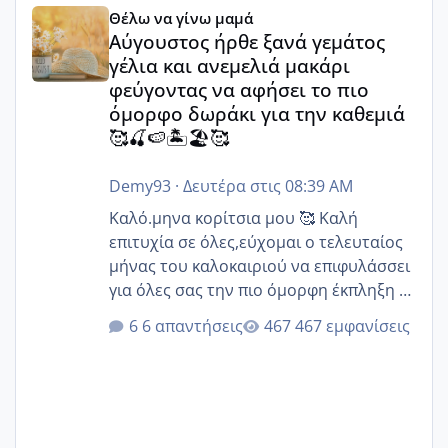
Αύγουστος ήρθε ξανά γεμάτος γέλια και ανεμελιά μακάρι 
Θέλω να γίνω μαμά
Αύγουστος ήρθε ξανά γεμάτος
γέλια και ανεμελιά μακάρι
φεύγοντας να αφήσει το πιο
όμορφο δωράκι για την καθεμιά
🥰🍒🍉🏝️🏖️🥰
Demy93
·
Δευτέρα στις 08:39 AM
Καλό.μηνα κορίτσια μου 🥰 Καλή
επιτυχία σε όλες,εύχομαι ο τελευταίος
μήνας του καλοκαιριού να επιφυλάσσει
για όλες σας την πιο όμορφη έκπληξη 🧿
@Elk @Melikara86 @Παρασκευαιδου
6 απαντήσεις
467 εμφανίσεις
@Zenia z @melitiniღ @Christi.D.
@flowerv @Riaa @Ngsofia