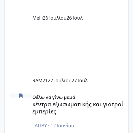
όπως σχολικό λεωφορείο κτλ. Είναι
παράνομο να χρεώνουν κάτι επιπλέον.
Melli
26 Ιουλίου
26 Ιουλ
Εγώ πήγα σε έναν ιδιωτικό παιδικό στ
RAM21
27 Ιουλίου
27 Ιουλ
κέντρα εξωσωματικής και γιατροί εμπερίες
Θέλω να γίνω μαμά
κέντρα εξωσωματικής και γιατροί
εμπερίες
LALIBY
·
12 Ιουνίου