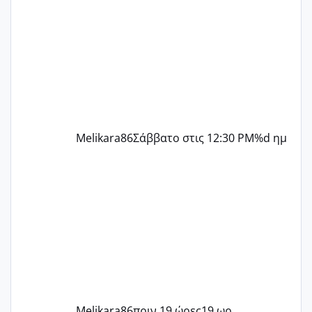
περίοδο αυτό τον μήνα περίμενα 20 δεν
ήρθα απλά είδα λίγα ροζ έκανα υπέρηχο
την επομενη μέρα και το ενδομήτριό
ήταν 11,1 χιλιοστά πολύ κα
Melikara86
Σάββατο στις 12:30 PM
%d ημ
Melikara86
πριν 19 ώρες
19 ωρ