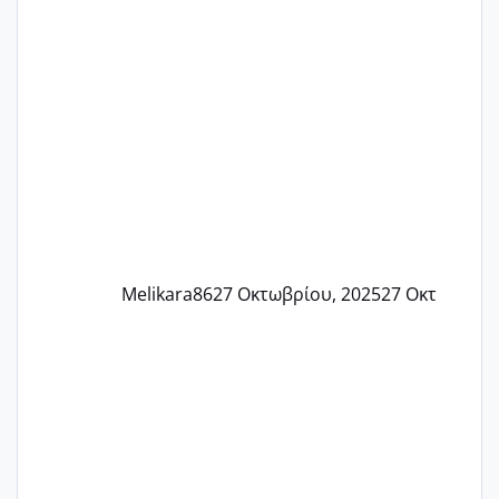
Εδώ και τέσσερις πέντε μέρες νιώθω
αρρωστη δεν έχω κουράγιο για τίποτα
πονάει πολύ το στήθος μου και τα δύο
και βάζω θερμόμετρο και έχω συνεχώς
37 με 37, 3 Έτσι λοιπόν είπα να κάνω
ένα τεστ την παρασ
Melikara86
27 Οκτωβρίου, 2025
27 Οκτ