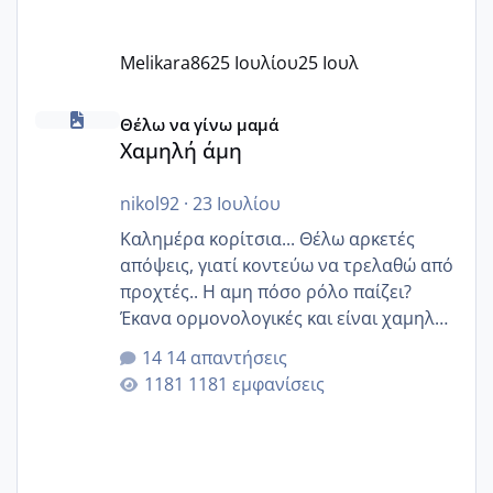
Melikara86
25 Ιουλίου
25 Ιουλ
Χαμηλή άμη
Θέλω να γίνω μαμά
Χαμηλή άμη
nikol92
·
23 Ιουλίου
Καλημέρα κορίτσια... Θέλω αρκετές
απόψεις, γιατί κοντεύω να τρελαθώ από
προχτές.. Η αμη πόσο ρόλο παίζει?
Έκανα ορμονολογικές και είναι χαμηλή
για την ηλικία μου.. Είχα ήδη μια
14 απαντήσεις
εγκυμοσύνη, που έπρεπε να τερματιστεί
1181 εμφανίσεις
στην 27η εβδομάδα και προσπαθώ 7
μήνες ήδη και αρχίζω να αγχώνομαι με
το 1,18... Είμαι 33.. Κάποια που να έμεινε
με χαμηλή άμη???