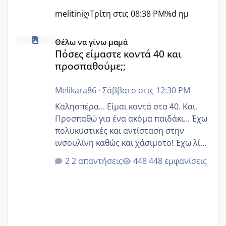
melitiniღ
Τρίτη στις 08:38 PM
%d ημ
Πόσες είμαστε κοντά 40 και προσπαθούμε;;
Θέλω να γίνω μαμά
Πόσες είμαστε κοντά 40 και
προσπαθούμε;;
Melikara86
·
Σάββατο στις 12:30 PM
Καλησπέρα... Είμαι κοντά στα 40. Και.
Προσπαθώ για ένα ακόμα παιδάκι... Έχω
πολυκυστικές και αντίσταση στην
ινσουλίνη καθώς και χάσιμοτο! Έχω λίγα
κιλά παραπάνω και όσο κ αν προσπαθώ
2 απαντήσεις
448 εμφανίσεις
δεν χάνω εύκολα! Προσπαθώ για ακόμη
ένα παιδί εδώ και 1,5 χρόνο! Θέλετε να
γράψετε όσες κοπέλες είστε σε
παρόμοια φάση;; Αυτή την στιγμή έχω
δύο χαμένους κύκλους δεν έχω έρθει