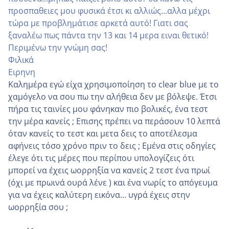
προσπαθειες μου φυσικά έτσι κι αλλιώς...αλλα μέχρι
τώρα με προβλημάτισε αρκετά αυτό! Γιατι σας
ξαναλέω πως πάντα την 13 και 14 μερα ειναι θετικό!
Περιμένω την γνώμη σας!
Φιλικά
Ειρηνη
Καλημέρα εγώ είχα χρησιμοποίηση το clear blue με το
χαμόγελο να σου πω την αλήθεια δεν με βόλεψε. Έτσι
πήρα τις ταινίες μου φάνηκαν πιο βολικές, ένα τεστ
την μέρα κανείς ; Επισης πρέπει να περάσουν 10 λεπτά
όταν κανείς το τεστ και μετα δεις το αποτέλεσμα
αφήνεις τόσο χρόνο πριν το δεις ; Εμένα στις οδηγίες
έλεγε ότι τις μέρες που περίπου υπολογίζεις ότι
μπορεί να έχεις ωορρηξία να κανείς 2 τεστ ένα πρωί
(όχι με πρωινά ουρά λένε ) και ένα νωρίς το απόγευμα
για να έχεις καλύτερη εικόνα… υγρά έχεις στην
ωορρηξία σου ;