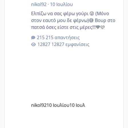
nikol92
·
10 Ιουλίου
Ελπίζω να σας φέρω γούρι 😜 (Μόνο
στον εαυτό μου δε φέρνω)😅 Βουρ στο
πατσά όσες είστε στις μέρες!!!💙🩷
215 απαντήσεις
12827 εμφανίσεις
nikol92
10 Ιουλίου
10 Ιουλ