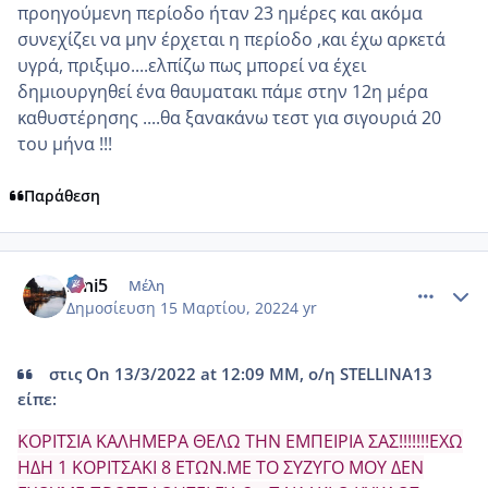
προηγούμενη περίοδο ήταν 23 ημέρες και ακόμα
συνεχίζει να μην έρχεται η περίοδο ,και έχω αρκετά
υγρά, πριξιμο....ελπίζω πως μπορεί να έχει
δημιουργηθεί ένα θαυματακι πάμε στην 12η μέρα
καθυστέρησης ....θα ξανακάνω τεστ για σιγουριά 20
του μήνα !!!
Παράθεση
comment_1294991
Author stats
irini5
Μέλη
Δημοσίευση
15 Μαρτίου, 2022
4 yr
στις On 13/3/2022 at 12:09 ΜΜ, ο/η STELLINA13
είπε:
ΚΟΡΙΤΣΙΑ ΚΑΛΗΜΕΡΑ ΘΕΛΩ ΤΗΝ ΕΜΠΕΙΡΙΑ ΣΑΣ!!!!!!!ΕΧΩ
ΗΔΗ 1 ΚΟΡΙΤΣΑΚΙ 8 ΕΤΩΝ.ΜΕ ΤΟ ΣΥΖΥΓΟ ΜΟΥ ΔΕΝ