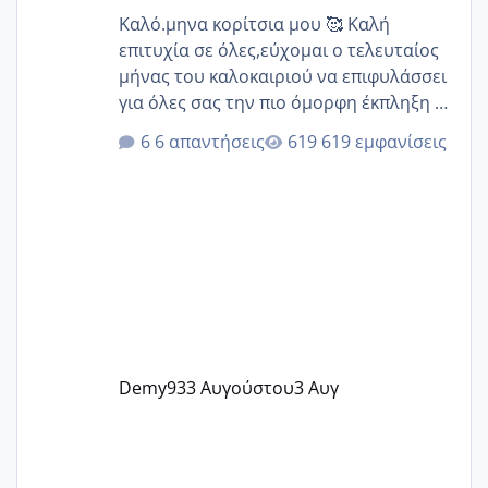
Καλό.μηνα κορίτσια μου 🥰 Καλή
επιτυχία σε όλες,εύχομαι ο τελευταίος
μήνας του καλοκαιριού να επιφυλάσσει
για όλες σας την πιο όμορφη έκπληξη 🧿
@Elk @Melikara86 @Παρασκευαιδου
6 απαντήσεις
619 εμφανίσεις
@Zenia z @melitiniღ @Christi.D.
@flowerv @Riaa @Ngsofia
Demy93
3 Αυγούστου
3 Αυγ