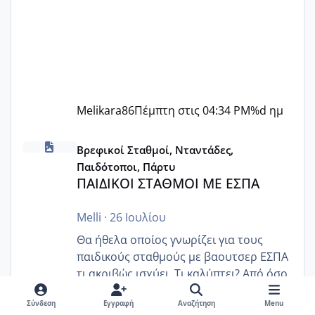
Melikara86
Πέμπτη στις 04:34 PM
%d ημ
ΠΑΙΔΙΚΟΙ ΣΤΑΘΜΟΙ ΜΕ ΕΣΠΑ
Βρεφικοί Σταθμοί, Νταντάδες,
Παιδότοποι, Πάρτυ
ΠΑΙΔΙΚΟΙ ΣΤΑΘΜΟΙ ΜΕ ΕΣΠΑ
Melli
·
26 Ιουλίου
Θα ήθελα οποίος γνωρίζει για τους
παιδικούς σταθμούς με βαουτσερ ΕΣΠΑ
τι ακριβώς ισχύει. Τι καλύπτει? Από όσο
έχω ψάξει στο ίντερνετ έχω καταλάβει
Σύνδεση
Εγγραφή
Αναζήτηση
Menu
ότι το βαουτσερ καλύπτει όλα τα