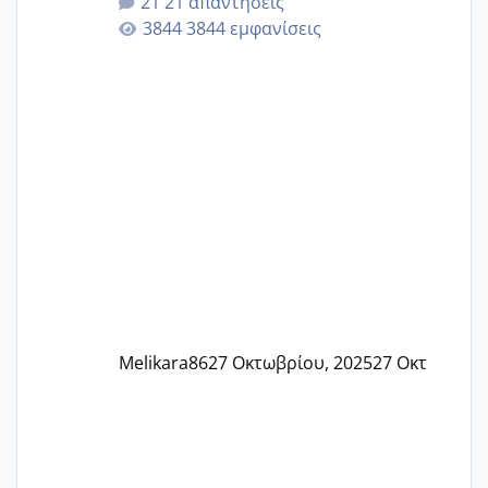
21 απαντήσεις
γερα μωράκια στην αγκαλίτσα τους
3844 εμφανίσεις
🙏🏼🙏🏼 Ας πάμε λοιπόν στο θέμα μου.
Τελευταία περίοδο 25 σεπτεμβρίου
Εδώ και τέσσερις πέντε μέρες νιώθω
αρρωστη δεν έχω κουράγιο για τίποτα
πονάει πολύ το στήθος μου και τα δύο
και βάζω θερμόμετρο και έχω συνεχώς
37 με 37, 3 Έτσι λοιπόν είπα να κάνω
ένα τεστ την παρασ
Melikara86
27 Οκτωβρίου, 2025
27 Οκτ