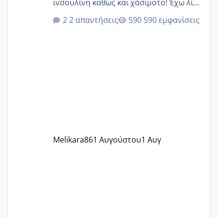
ινσουλίνη καθώς και χάσιμοτο! Έχω λίγα
κιλά παραπάνω και όσο κ αν προσπαθώ
2 απαντήσεις
590 εμφανίσεις
δεν χάνω εύκολα! Προσπαθώ για ακόμη
ένα παιδί εδώ και 1,5 χρόνο! Θέλετε να
γράψετε όσες κοπέλες είστε σε
παρόμοια φάση;; Αυτή την στιγμή έχω
δύο χαμένους κύκλους δεν έχω έρθει
περίοδο αυτό τον μήνα περίμενα 20 δεν
ήρθα απλά είδα λίγα ροζ έκανα υπέρηχο
την επομενη μέρα και το ενδομήτριό
ήταν 11,1 χιλιοστά πολύ κα
Melikara86
1 Αυγούστου
1 Αυγ