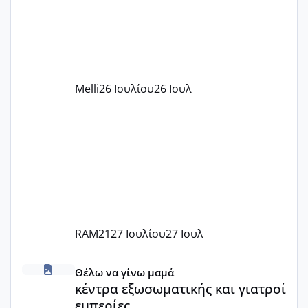
υπογράψει σύμβαση με την ΕΕΤΑΑ ότι
δέχονται παιδιά με βαουτσερ και ότι
αυτό τα καλύπτει όλα εκτός από έξτρα
όπως σχολικό λεωφορείο κτλ. Είναι
παράνομο να χρεώνουν κάτι επιπλέον.
Melli
26 Ιουλίου
26 Ιουλ
Εγώ πήγα σε έναν ιδιωτικό παιδικό στ
RAM21
27 Ιουλίου
27 Ιουλ
κέντρα εξωσωματικής και γιατροί εμπερίες
Θέλω να γίνω μαμά
κέντρα εξωσωματικής και γιατροί
εμπερίες