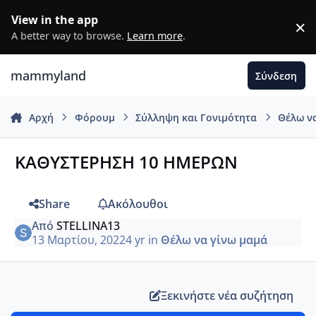
Μετάβαση σε περιεχόμενο
View in the app
×
D
A better way to browse.
Learn more
.
mammyland
Σύνδεση
Αρχή
Φόρουμ
Σύλληψη και Γονιμότητα
Θέλω ν
ΚΑΘΥΣΤΕΡΗΣΗ 10 ΗΜΕΡΩΝ
Share
Ακόλουθοι
Από
STELLINA13
13 Μαρτίου, 2022
4 yr
in
Θέλω να γίνω μαμά
Ξεκινήστε νέα συζήτηση