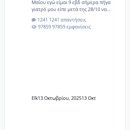
Μαΐου εγώ είμαι 9 εβδ σήμερα πήγα
γιατρό μου είπε μετά της 28/10 να
κλείσω ραντεβού για την αυχενική είναι
1241 απαντήσεις
καμιά άλλη κοπέλα να γεννάει Μάιο ;;
97859 εμφανίσεις
Elk
13 Οκτωβρίου, 2025
13 Οκτ