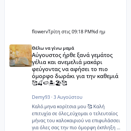
flowerv
Τρίτη στις 09:18 PM
%d ημ
Αύγουστος ήρθε ξανά γεμάτος γέλια και ανεμελιά μακάρι 
Θέλω να γίνω μαμά
Αύγουστος ήρθε ξανά γεμάτος
γέλια και ανεμελιά μακάρι
φεύγοντας να αφήσει το πιο
όμορφο δωράκι για την καθεμιά
🥰🍒🍉🏝️🏖️🥰
Demy93
·
3 Αυγούστου
Καλό.μηνα κορίτσια μου 🥰 Καλή
επιτυχία σε όλες,εύχομαι ο τελευταίος
μήνας του καλοκαιριού να επιφυλάσσει
για όλες σας την πιο όμορφη έκπληξη 🧿