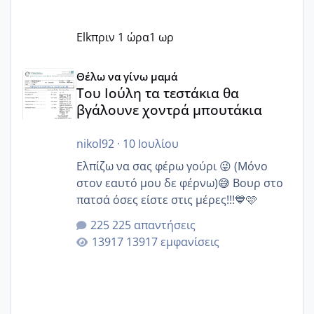
Elk
πριν 1 ώρα
1 ωρ
Του Ιούλη τα τεστάκια θα βγάλουνε χοντρά μπουτάκια
Θέλω να γίνω μαμά
Του Ιούλη τα τεστάκια θα
βγάλουνε χοντρά μπουτάκια
nikol92
·
10 Ιουλίου
Ελπίζω να σας φέρω γούρι 😜 (Μόνο
στον εαυτό μου δε φέρνω)😅 Βουρ στο
πατσά όσες είστε στις μέρες!!!💙🩷
225 απαντήσεις
13917 εμφανίσεις