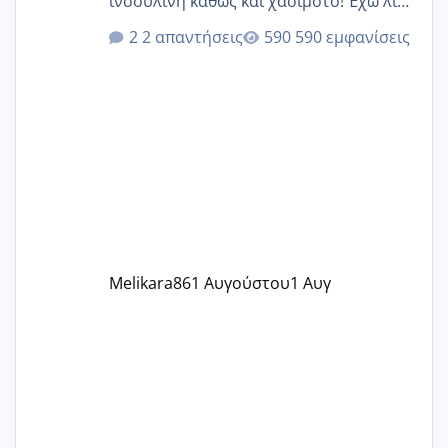
ινσουλίνη καθώς και χάσιμοτο! Έχω λίγα
κιλά παραπάνω και όσο κ αν προσπαθώ
2 απαντήσεις
590 εμφανίσεις
δεν χάνω εύκολα! Προσπαθώ για ακόμη
ένα παιδί εδώ και 1,5 χρόνο! Θέλετε να
γράψετε όσες κοπέλες είστε σε
παρόμοια φάση;; Αυτή την στιγμή έχω
δύο χαμένους κύκλους δεν έχω έρθει
περίοδο αυτό τον μήνα περίμενα 20 δεν
ήρθα απλά είδα λίγα ροζ έκανα υπέρηχο
την επομενη μέρα και το ενδομήτριό
ήταν 11,1 χιλιοστά πολύ κα
Melikara86
1 Αυγούστου
1 Αυγ