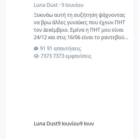
Luna Dust
·
9 Ιουνίου
Ξεκινάω αυτή τη συζήτηση ψάχνοντας
να βρω άλλες γυναίκες που έχουν ΠΗΤ
τον Δεκέμβριο. Εμένα η ΠΗΤ μου είναι
24/12 και στις 16/06 είναι το ραντεβού
της αυχενικής διαφάνειας. Έχω αρκετό
91 απαντήσεις
άγχος και οι μέρες δεν φαίνεται να
7373 εμφανίσεις
περνάνε με τίποτα.
Luna Dust
9 Ιουνίου
9 Ιουν