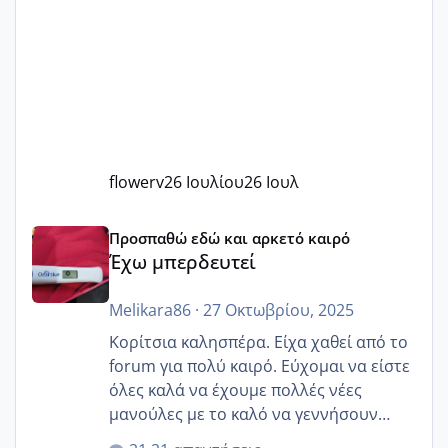
flowerv
26 Ιουλίου
26 Ιουλ
Έχω μπερδευτεί
Προσπαθώ εδώ και αρκετό καιρό
Έχω μπερδευτεί
Melikara86
·
27 Οκτωβρίου, 2025
Κορίτσια καλησπέρα. Είχα χαθεί από το
forum για πολύ καιρό. Εύχομαι να είστε
όλες καλά να έχουμε πολλές νέες
μανούλες με το καλό να γεννήσουν
αυτές που ήδη περιμένουν. Να πάρουν