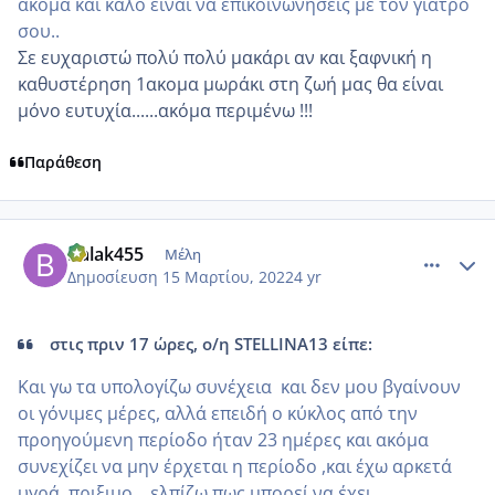
ακόμα και καλό είναι να επικοινωνησεις με τον γιατρό
σου..
Σε ευχαριστώ πολύ πολύ μακάρι αν και ξαφνική η
καθυστέρηση 1ακομα μωράκι στη ζωή μας θα είναι
μόνο ευτυχία......ακόμα περιμένω !!!
Παράθεση
comment_1295035
Author stats
Balak455
Μέλη
Δημοσίευση
15 Μαρτίου, 2022
4 yr
στις πριν 17 ώρες, ο/η STELLINA13 είπε:
Και γω τα υπολογίζω συνέχεια και δεν μου βγαίνουν
οι γόνιμες μέρες, αλλά επειδή ο κύκλος από την
προηγούμενη περίοδο ήταν 23 ημέρες και ακόμα
συνεχίζει να μην έρχεται η περίοδο ,και έχω αρκετά
υγρά, πριξιμο....ελπίζω πως μπορεί να έχει