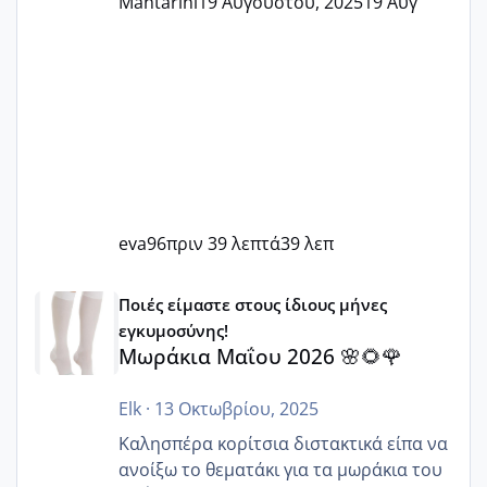
Mantarini
19 Αυγούστου, 2025
19 Αυγ
eva96
πριν 39 λεπτά
39 λεπ
Μωράκια Μαΐου 2026 🌸🌻🌹
Ποιές είμαστε στους ίδιους μήνες
εγκυμοσύνης!
Μωράκια Μαΐου 2026 🌸🌻🌹
Elk
·
13 Οκτωβρίου, 2025
Καλησπέρα κορίτσια διστακτικά είπα να
ανοίξω το θεματάκι για τα μωράκια του