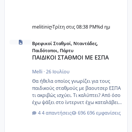
melitiniღ
Τρίτη στις 08:38 PM
%d ημ
ΠΑΙΔΙΚΟΙ ΣΤΑΘΜΟΙ ΜΕ ΕΣΠΑ
Βρεφικοί Σταθμοί, Νταντάδες,
Παιδότοποι, Πάρτυ
ΠΑΙΔΙΚΟΙ ΣΤΑΘΜΟΙ ΜΕ ΕΣΠΑ
Melli
·
26 Ιουλίου
Θα ήθελα οποίος γνωρίζει για τους
παιδικούς σταθμούς με βαουτσερ ΕΣΠΑ
τι ακριβώς ισχύει. Τι καλύπτει? Από όσο
έχω ψάξει στο ίντερνετ έχω καταλάβει
ότι το βαουτσερ καλύπτει όλα τα
4 απαντήσεις
696 εμφανίσεις
δίδακτρα και τα τροφεια του ιδιωτικού
παιδικού σταθμού για όποιον το έχει
πάρει. Οι παιδικοί σταθμοί έχουν