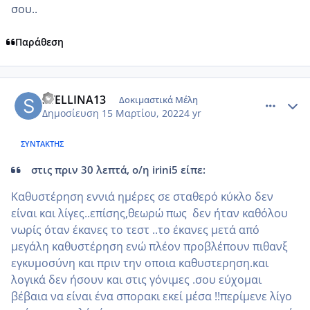
σου..
Παράθεση
comment_1295010
Author stats
STELLINA13
Δοκιμαστικά Μέλη
Δημοσίευση
15 Μαρτίου, 2022
4 yr
ΣΥΝΤΆΚΤΗΣ
στις πριν 30 λεπτά, ο/η irini5 είπε:
Καθυστέρηση εννιά ημέρες σε σταθερό κύκλο δεν
είναι και λίγες..επίσης,θεωρώ πως δεν ήταν καθόλου
νωρίς όταν έκανες το τεστ ..το έκανες μετά από
μεγάλη καθυστέρηση ενώ πλέον προβλέπουν πιθανξ
εγκυμοσύνη και πριν την οποια καθυστερηση.και
λογικά δεν ήσουν και στις γόνιμες .σου εύχομαι
βέβαια να είναι ένα σπορακι εκεί μέσα !!περίμενε λίγο