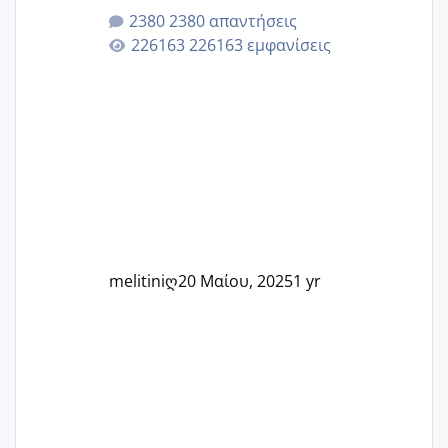
μητρότητα μέσω εξωσωματικής το 2025.
2380 απαντήσεις
Εδώ θα μοιραστούμε αγωνίες, χαρές,
226163 εμφανίσεις
εμπειρίες και κάθε μικρή ή μεγάλη
στιγμή αυτού του ξεχωριστού ταξιδιού.
Καμία δεν είναι μόνη – όλες μαζί
μπορούμε να στηρίξουμε η μία την
άλλη, να δώσουμε κουράγιο στις
δύσκολες στιγμές και να γιορτάσουμε
τις μικρές και μεγάλες νίκες. Είτε είστε
στο στάδιο της προετοιμασίας, είτε
ετοιμάζεστε
melitiniღ
20 Μαίου, 2025
1 yr