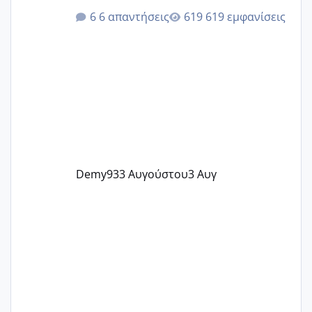
@Elk @Melikara86 @Παρασκευαιδου
6 απαντήσεις
619 εμφανίσεις
@Zenia z @melitiniღ @Christi.D.
@flowerv @Riaa @Ngsofia
Demy93
3 Αυγούστου
3 Αυγ