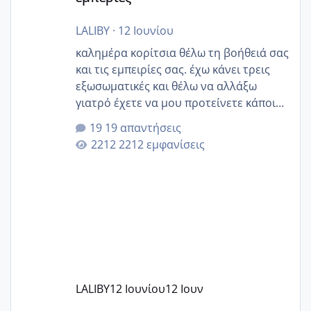
LALIBY
·
12 Ιουνίου
καλημέρα κορίτσια θέλω τη βοήθειά σας
και τις εμπειρίες σας. έχω κάνει τρεις
εξωσωματικές και θέλω να αλλάξω
γιατρό έχετε να μου προτείνετε κάποιον
που μείνατε ευχαριστημένες και είχατε
19 απαντήσεις
επιιτυχία? έκανα στο υγεία με τον
2212 εμφανίσεις
ζερβομανωλάκη (δεν το εψαξε καθόλου
το θέμα δεν μου άρεσε καθο΄λου) και
στο γένεσις με τον πάντο
LALIBY
12 Ιουνίου
12 Ιουν