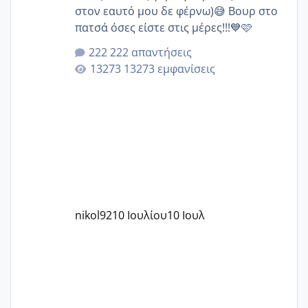
στον εαυτό μου δε φέρνω)😅 Βουρ στο
πατσά όσες είστε στις μέρες!!!💙🩷
222 απαντήσεις
13273 εμφανίσεις
nikol92
10 Ιουλίου
10 Ιουλ