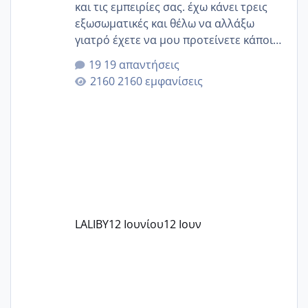
και τις εμπειρίες σας. έχω κάνει τρεις
εξωσωματικές και θέλω να αλλάξω
γιατρό έχετε να μου προτείνετε κάποιον
που μείνατε ευχαριστημένες και είχατε
19 απαντήσεις
επιιτυχία? έκανα στο υγεία με τον
2160 εμφανίσεις
ζερβομανωλάκη (δεν το εψαξε καθόλου
το θέμα δεν μου άρεσε καθο΄λου) και
στο γένεσις με τον πάντο
LALIBY
12 Ιουνίου
12 Ιουν