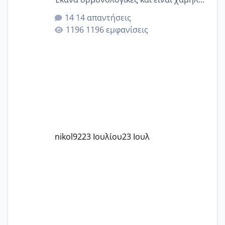
για την ηλικία μου.. Είχα ήδη μια
14 απαντήσεις
εγκυμοσύνη, που έπρεπε να τερματιστεί
1196 εμφανίσεις
στην 27η εβδομάδα και προσπαθώ 7
μήνες ήδη και αρχίζω να αγχώνομαι με
το 1,18... Είμαι 33.. Κάποια που να έμεινε
με χαμηλή άμη???
nikol92
23 Ιουλίου
23 Ιουλ