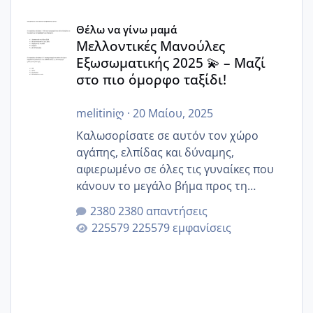
Μελλοντικές Μανούλες Εξωσωματικής 2025 💫 – Μαζί στο
Θέλω να γίνω μαμά
Μελλοντικές Μανούλες
Εξωσωματικής 2025 💫 – Μαζί
στο πιο όμορφο ταξίδι!
melitiniღ
·
20 Μαίου, 2025
Καλωσορίσατε σε αυτόν τον χώρο
αγάπης, ελπίδας και δύναμης,
αφιερωμένο σε όλες τις γυναίκες που
κάνουν το μεγάλο βήμα προς τη
μητρότητα μέσω εξωσωματικής το 2025.
2380 απαντήσεις
Εδώ θα μοιραστούμε αγωνίες, χαρές,
225579 εμφανίσεις
εμπειρίες και κάθε μικρή ή μεγάλη
στιγμή αυτού του ξεχωριστού ταξιδιού.
Καμία δεν είναι μόνη – όλες μαζί
μπορούμε να στηρίξουμε η μία την
άλλη, να δώσουμε κουράγιο στις