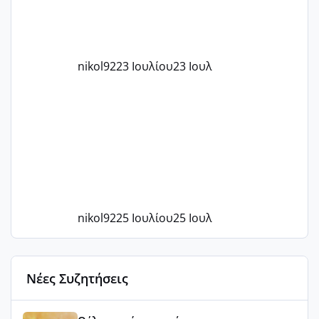
nikol92
23 Ιουλίου
23 Ιουλ
nikol92
25 Ιουλίου
25 Ιουλ
Νέες Συζητήσεις
Αύγουστος ήρθε ξανά γεμάτος γέλια και ανεμελιά μακάρι 