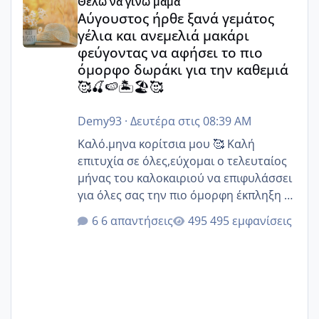
Θέλω να γίνω μαμά
Αύγουστος ήρθε ξανά γεμάτος
γέλια και ανεμελιά μακάρι
φεύγοντας να αφήσει το πιο
όμορφο δωράκι για την καθεμιά
🥰🍒🍉🏝️🏖️🥰
Demy93
·
Δευτέρα στις 08:39 AM
Καλό.μηνα κορίτσια μου 🥰 Καλή
επιτυχία σε όλες,εύχομαι ο τελευταίος
μήνας του καλοκαιριού να επιφυλάσσει
για όλες σας την πιο όμορφη έκπληξη 🧿
@Elk @Melikara86 @Παρασκευαιδου
6 απαντήσεις
495 εμφανίσεις
@Zenia z @melitiniღ @Christi.D.
@flowerv @Riaa @Ngsofia