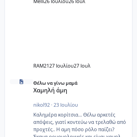
Melli
26 Ιουλίου
26 Ιουλ
Εγώ πήγα σε έναν ιδιωτικό παιδικό στ
RAM21
27 Ιουλίου
27 Ιουλ
Χαμηλή άμη
Θέλω να γίνω μαμά
Χαμηλή άμη
nikol92
·
23 Ιουλίου
Καλημέρα κορίτσια... Θέλω αρκετές
απόψεις, γιατί κοντεύω να τρελαθώ από
προχτές.. Η αμη πόσο ρόλο παίζει?
Έκανα ορμονολογικές και είναι χαμηλή