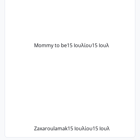
λόγους της δεδομένης στιγμής.
Mommy to be
15 Ιουλίου
15 Ιουλ
Zaxaroulamak
15 Ιουλίου
15 Ιουλ