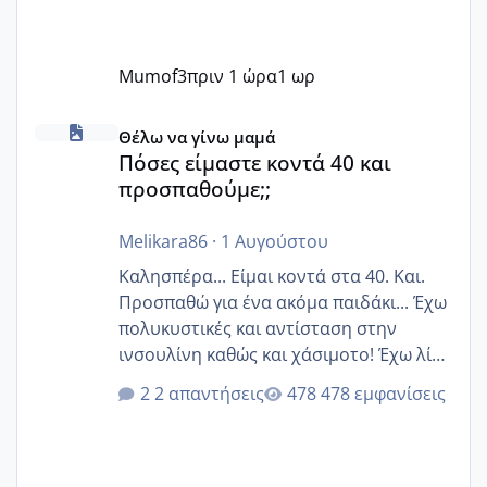
Mumof3
πριν 1 ώρα
1 ωρ
Πόσες είμαστε κοντά 40 και προσπαθούμε;;
Θέλω να γίνω μαμά
Πόσες είμαστε κοντά 40 και
προσπαθούμε;;
Melikara86
·
1 Αυγούστου
Καλησπέρα... Είμαι κοντά στα 40. Και.
Προσπαθώ για ένα ακόμα παιδάκι... Έχω
πολυκυστικές και αντίσταση στην
ινσουλίνη καθώς και χάσιμοτο! Έχω λίγα
κιλά παραπάνω και όσο κ αν προσπαθώ
2 απαντήσεις
478 εμφανίσεις
δεν χάνω εύκολα! Προσπαθώ για ακόμη
ένα παιδί εδώ και 1,5 χρόνο! Θέλετε να
γράψετε όσες κοπέλες είστε σε
παρόμοια φάση;; Αυτή την στιγμή έχω