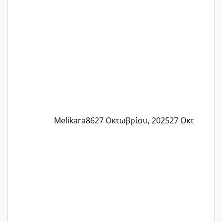
αρρωστη δεν έχω κουράγιο για τίποτα
πονάει πολύ το στήθος μου και τα δύο
και βάζω θερμόμετρο και έχω συνεχώς
37 με 37, 3 Έτσι λοιπόν είπα να κάνω
ένα τεστ την παρασ
Melikara86
27 Οκτωβρίου, 2025
27 Οκτ