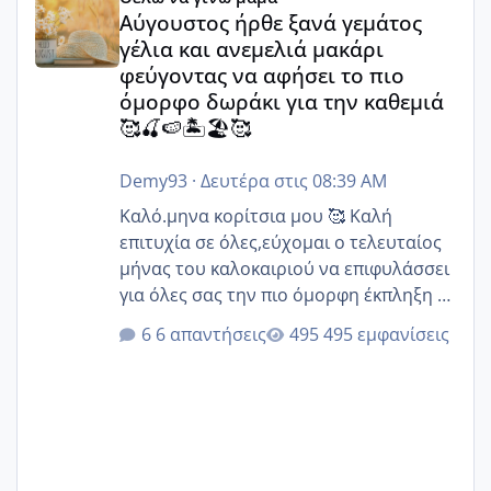
Αύγουστος ήρθε ξανά γεμάτος
γέλια και ανεμελιά μακάρι
φεύγοντας να αφήσει το πιο
όμορφο δωράκι για την καθεμιά
🥰🍒🍉🏝️🏖️🥰
Demy93
·
Δευτέρα στις 08:39 AM
Καλό.μηνα κορίτσια μου 🥰 Καλή
επιτυχία σε όλες,εύχομαι ο τελευταίος
μήνας του καλοκαιριού να επιφυλάσσει
για όλες σας την πιο όμορφη έκπληξη 🧿
@Elk @Melikara86 @Παρασκευαιδου
6 απαντήσεις
495 εμφανίσεις
@Zenia z @melitiniღ @Christi.D.
@flowerv @Riaa @Ngsofia