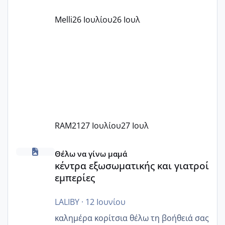
όπως σχολικό λεωφορείο κτλ. Είναι
παράνομο να χρεώνουν κάτι επιπλέον.
Melli
26 Ιουλίου
26 Ιουλ
Εγώ πήγα σε έναν ιδιωτικό παιδικό στ
RAM21
27 Ιουλίου
27 Ιουλ
κέντρα εξωσωματικής και γιατροί εμπερίες
Θέλω να γίνω μαμά
κέντρα εξωσωματικής και γιατροί
εμπερίες
LALIBY
·
12 Ιουνίου
καλημέρα κορίτσια θέλω τη βοήθειά σας