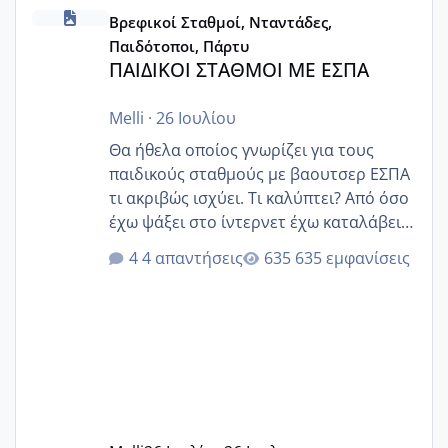
ΠΑΙΔΙΚΟΙ ΣΤΑΘΜΟΙ ΜΕ ΕΣΠΑ
Βρεφικοί Σταθμοί, Νταντάδες,
Παιδότοποι, Πάρτυ
ΠΑΙΔΙΚΟΙ ΣΤΑΘΜΟΙ ΜΕ ΕΣΠΑ
Melli
·
26 Ιουλίου
Θα ήθελα οποίος γνωρίζει για τους
παιδικούς σταθμούς με βαουτσερ ΕΣΠΑ
τι ακριβώς ισχύει. Τι καλύπτει? Από όσο
έχω ψάξει στο ίντερνετ έχω καταλάβει
ότι το βαουτσερ καλύπτει όλα τα
4 απαντήσεις
635 εμφανίσεις
δίδακτρα και τα τροφεια του ιδιωτικού
παιδικού σταθμού για όποιον το έχει
πάρει. Οι παιδικοί σταθμοί έχουν
υπογράψει σύμβαση με την ΕΕΤΑΑ ότι
δέχονται παιδιά με βαουτσερ και ότι
αυτό τα καλύπτει όλα εκτός από έξτρα
όπως σχολικό λεωφορείο κτλ. Είναι
παράνομο να χρεώνουν κάτι επιπλέον.