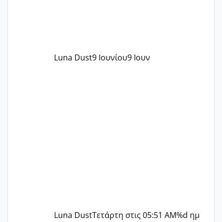
Luna Dust
9 Ιουνίου
9 Ιουν
Luna Dust
Τετάρτη στις 05:51 AM
%d ημ