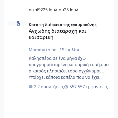
nikol92
25 Ιουλίου
25 Ιουλ
Αγχωδης διαταραχή και καισαρική
Κατά τη διάρκεια της εγκυμοσύνης
Αγχωδης διαταραχή και
καισαρική
Mommy to be
·
15 Ιουλίου
Καλησπέρα σε ένα μήνα έχω
προγραμματισμένη καισαρική τομή.οσο
ο καιρός πλησιάζει τόσο αγχώνομαι ..
Υπάρχει κάποια κοπέλα που να έχει
παρόμοιο ιστορικό να μας πει την
2 απαντήσεις
557 εμφανίσεις
εμπειρία της;Να σημειώσω είναι η
δεύτερη εγκυμοσύνη μου και καισαρική
στην πρώτη είχα κάνει ολική νάρκωση
..βέβαια δεν είχα κανένα άγχος και
στρες ήταν επιλογή για ιατρικούς