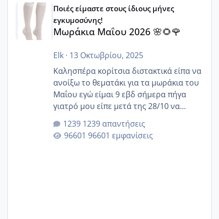
Μωράκια Μαΐου 2026 🌸🌻🌹
Ποιές είμαστε στους ίδιους μήνες
εγκυμοσύνης!
Μωράκια Μαΐου 2026 🌸🌻🌹
Elk
·
13 Οκτωβρίου, 2025
Καλησπέρα κορίτσια διστακτικά είπα να
ανοίξω το θεματάκι για τα μωράκια του
Μαΐου εγώ είμαι 9 εβδ σήμερα πήγα
γιατρό μου είπε μετά της 28/10 να
κλείσω ραντεβού για την αυχενική είναι
1239 απαντήσεις
καμιά άλλη κοπέλα να γεννάει Μάιο ;;
96601 εμφανίσεις