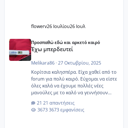
flowerv
26 Ιουλίου
26 Ιουλ
Έχω μπερδευτεί
Προσπαθώ εδώ και αρκετό καιρό
Έχω μπερδευτεί
Melikara86
·
27 Οκτωβρίου, 2025
Κορίτσια καλησπέρα. Είχα χαθεί από το
forum για πολύ καιρό. Εύχομαι να είστε
όλες καλά να έχουμε πολλές νέες
μανούλες με το καλό να γεννήσουν
αυτές που ήδη περιμένουν. Να πάρουν
21 απαντήσεις
γερα μωράκια στην αγκαλίτσα τους
3673 εμφανίσεις
🙏🏼🙏🏼 Ας πάμε λοιπόν στο θέμα μου.
Τελευταία περίοδο 25 σεπτεμβρίου
Εδώ και τέσσερις πέντε μέρες νιώθω