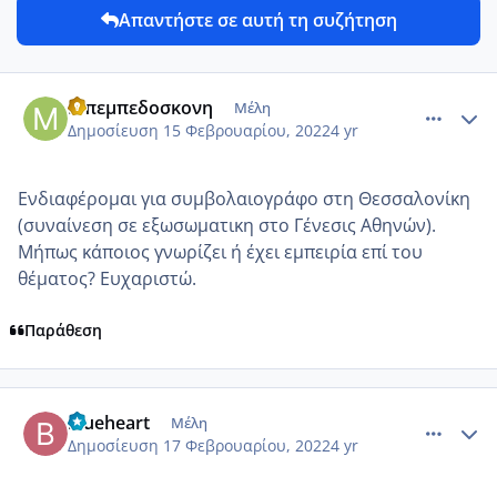
Απαντήστε σε αυτή τη συζήτηση
comment_1289465
Author stats
Μπεμπεδοσκονη
Μέλη
Δημοσίευση
15 Φεβρουαρίου, 2022
4 yr
Ενδιαφέρομαι για συμβολαιογράφο στη Θεσσαλονίκη
(συναίνεση σε εξωσωματικη στο Γένεσις Αθηνών).
Μήπως κάποιος γνωρίζει ή έχει εμπειρία επί του
θέματος? Ευχαριστώ.
Παράθεση
comment_1289879
Author stats
blueheart
Μέλη
Δημοσίευση
17 Φεβρουαρίου, 2022
4 yr