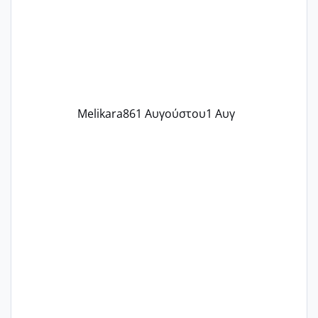
δύο χαμένους κύκλους δεν έχω έρθει
περίοδο αυτό τον μήνα περίμενα 20 δεν
ήρθα απλά είδα λίγα ροζ έκανα υπέρηχο
την επομενη μέρα και το ενδομήτριό
ήταν 11,1 χιλιοστά πολύ κα
Melikara86
1 Αυγούστου
1 Αυγ