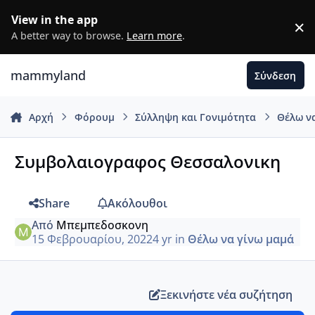
Μετάβαση σε περιεχόμενο
View in the app
×
D
A better way to browse.
Learn more
.
mammyland
Σύνδεση
Αρχή
Φόρουμ
Σύλληψη και Γονιμότητα
Θέλω ν
Συμβολαιογραφος Θεσσαλονικη
Share
Ακόλουθοι
Από
Μπεμπεδοσκονη
15 Φεβρουαρίου, 2022
4 yr
in
Θέλω να γίνω μαμά
Ξεκινήστε νέα συζήτηση