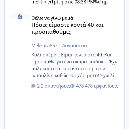
melitiniღ
Τρίτη στις 08:38 PM
%d ημ
Πόσες είμαστε κοντά 40 και προσπαθούμε;;
Θέλω να γίνω μαμά
Πόσες είμαστε κοντά 40 και
προσπαθούμε;;
Melikara86
·
1 Αυγούστου
Καλησπέρα... Είμαι κοντά στα 40. Και.
Προσπαθώ για ένα ακόμα παιδάκι... Έχω
πολυκυστικές και αντίσταση στην
ινσουλίνη καθώς και χάσιμοτο! Έχω λίγα
κιλά παραπάνω και όσο κ αν προσπαθώ
2 απαντήσεις
478 εμφανίσεις
δεν χάνω εύκολα! Προσπαθώ για ακόμη
ένα παιδί εδώ και 1,5 χρόνο! Θέλετε να
γράψετε όσες κοπέλες είστε σε
παρόμοια φάση;; Αυτή την στιγμή έχω
δύο χαμένους κύκλους δεν έχω έρθει
περίοδο αυτό τον μήνα περίμενα 20 δεν