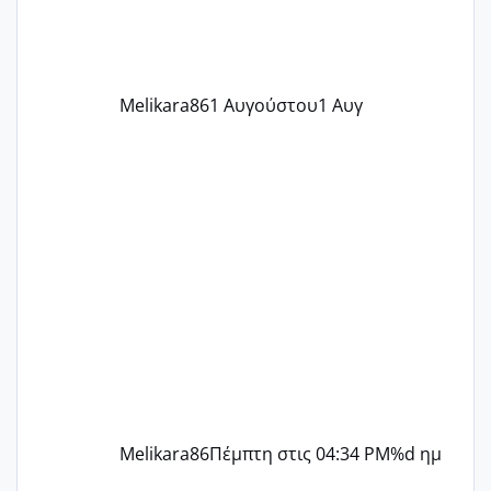
ήρθα απλά είδα λίγα ροζ έκανα υπέρηχο
την επομενη μέρα και το ενδομήτριό
ήταν 11,1 χιλιοστά πολύ κα
Melikara86
1 Αυγούστου
1 Αυγ
Melikara86
Πέμπτη στις 04:34 PM
%d ημ