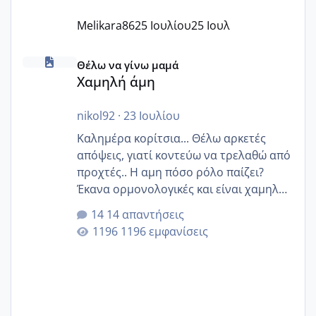
Melikara86
25 Ιουλίου
25 Ιουλ
Χαμηλή άμη
Θέλω να γίνω μαμά
Χαμηλή άμη
nikol92
·
23 Ιουλίου
Καλημέρα κορίτσια... Θέλω αρκετές
απόψεις, γιατί κοντεύω να τρελαθώ από
προχτές.. Η αμη πόσο ρόλο παίζει?
Έκανα ορμονολογικές και είναι χαμηλή
για την ηλικία μου.. Είχα ήδη μια
14 απαντήσεις
εγκυμοσύνη, που έπρεπε να τερματιστεί
1196 εμφανίσεις
στην 27η εβδομάδα και προσπαθώ 7
μήνες ήδη και αρχίζω να αγχώνομαι με
το 1,18... Είμαι 33.. Κάποια που να έμεινε
με χαμηλή άμη???