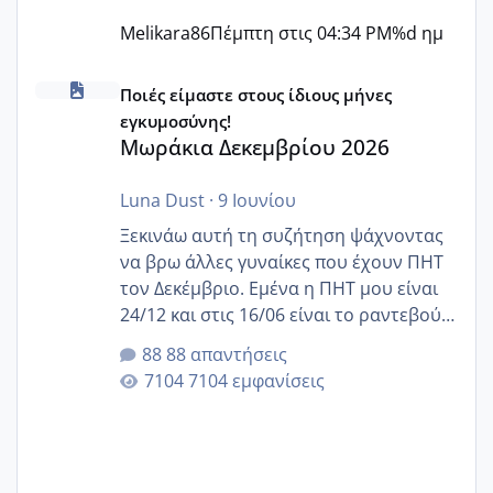
Melikara86
Πέμπτη στις 04:34 PM
%d ημ
Μωράκια Δεκεμβρίου 2026
Ποιές είμαστε στους ίδιους μήνες
εγκυμοσύνης!
Μωράκια Δεκεμβρίου 2026
Luna Dust
·
9 Ιουνίου
Ξεκινάω αυτή τη συζήτηση ψάχνοντας
να βρω άλλες γυναίκες που έχουν ΠΗΤ
τον Δεκέμβριο. Εμένα η ΠΗΤ μου είναι
24/12 και στις 16/06 είναι το ραντεβού
της αυχενικής διαφάνειας. Έχω αρκετό
88 απαντήσεις
άγχος και οι μέρες δεν φαίνεται να
7104 εμφανίσεις
περνάνε με τίποτα.