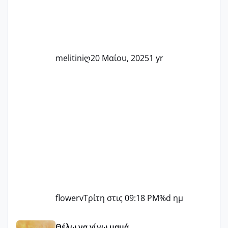
δύσκολες στιγμές και να γιορτάσουμε
τις μικρές και μεγάλες νίκες. Είτε είστε
στο στάδιο της προετοιμασίας, είτε
ετοιμάζεστε
melitiniღ
20 Μαίου, 2025
1 yr
flowerv
Τρίτη στις 09:18 PM
%d ημ
Αύγουστος ήρθε ξανά γεμάτος γέλια και ανεμελιά μακάρι 
Θέλω να γίνω μαμά