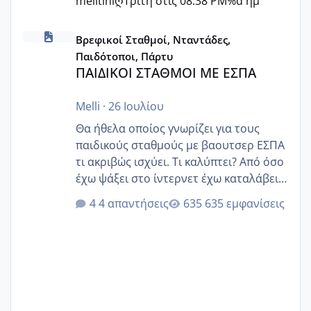
melitiniღ
Τρίτη στις 08:38 PM
%d ημ
ΠΑΙΔΙΚΟΙ ΣΤΑΘΜΟΙ ΜΕ ΕΣΠΑ
Βρεφικοί Σταθμοί, Νταντάδες,
Παιδότοποι, Πάρτυ
ΠΑΙΔΙΚΟΙ ΣΤΑΘΜΟΙ ΜΕ ΕΣΠΑ
Melli
·
26 Ιουλίου
Θα ήθελα οποίος γνωρίζει για τους
παιδικούς σταθμούς με βαουτσερ ΕΣΠΑ
τι ακριβώς ισχύει. Τι καλύπτει? Από όσο
έχω ψάξει στο ίντερνετ έχω καταλάβει
ότι το βαουτσερ καλύπτει όλα τα
4 απαντήσεις
635 εμφανίσεις
δίδακτρα και τα τροφεια του ιδιωτικού
παιδικού σταθμού για όποιον το έχει
πάρει. Οι παιδικοί σταθμοί έχουν
υπογράψει σύμβαση με την ΕΕΤΑΑ ότι
δέχονται παιδιά με βαουτσερ και ότι
αυτό τα καλύπτει όλα εκτός από έξτρα