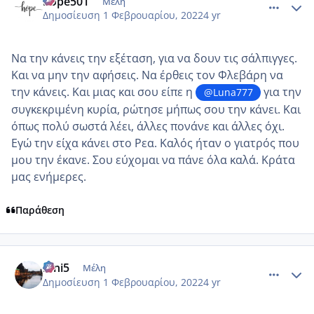
hope501
Μέλη
Δημοσίευση
1 Φεβρουαρίου, 2022
4 yr
Να την κάνεις την εξέταση, για να δουν τις σάλπιγγες.
Και να μην την αφήσεις. Να έρθεις τον Φλεβάρη να
την κάνεις. Και μιας και σου είπε η
για την
@Luna777
συγκεκριμένη κυρία, ρώτησε μήπως σου την κάνει. Και
όπως πολύ σωστά λέει, άλλες πονάνε και άλλες όχι.
Εγώ την είχα κάνει στο Ρεα. Καλός ήταν ο γιατρός που
μου την έκανε. Σου εύχομαι να πάνε όλα καλά. Κράτα
μας ενήμερες.
Παράθεση
comment_1286174
Author stats
irini5
Μέλη
Δημοσίευση
1 Φεβρουαρίου, 2022
4 yr