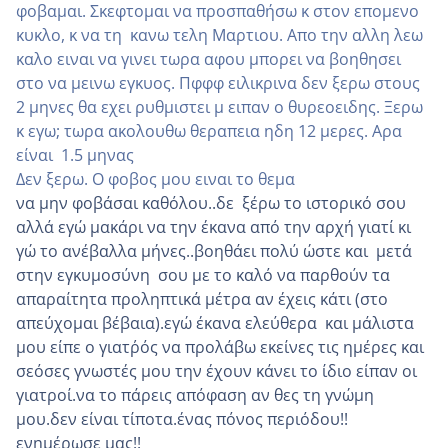
φοβαμαι. Σκεφτομαι να προσπαθήσω κ στον επομενο
κυκλο, κ να τη κανω τελη Μαρτιου. Απο την αλλη λεω
καλο ειναι να γινει τωρα αφου μπορει να βοηθησει
στο να μεινω εγκυος. Πφφφ ειλικρινα δεν ξερω στους
2 μηνες θα εχει ρυθμιστει μ ειπαν ο θυρεοειδης. Ξερω
κ εγω; τωρα ακολουθω θεραπεια ηδη 12 μερες. Αρα
είναι 1.5 μηνας
Δεν ξερω. Ο φοβος μου ειναι το θεμα
να μην φοβάσαι καθόλου..δε ξέρω το ιστορικό σου
αλλά εγώ μακάρι να την έκανα από την αρχή γιατί κι
γώ το ανέβαλλα μήνες..βοηθάει πολύ ώστε και μετά
στην εγκυμοσύνη σου με το καλό να παρθούν τα
απαραίτητα προληπτικά μέτρα αν έχεις κάτι (στο
απεύχομαι βέβαια).εγώ έκανα ελεύθερα και μάλιστα
μου είπε ο γιατρ΄ός να προλάβω εκείνες τις ημέρες και
σεόσες γνωστές μου την έχουν κάνει το ίδιο είπαν οι
γιατροί.να το πάρεις απόφαση αν θες τη γνώμη
μου.δεν είναι τίποτα.ένας πόνος περιόδου!!
ενημέρωσε μας!!