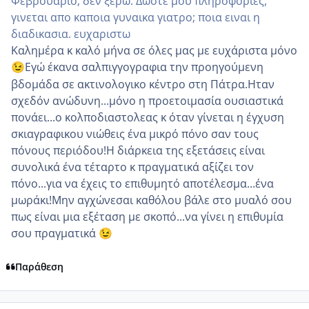
Φεβρουαριο; δεν ξερω. Δωστε μου πληροφοριες,
γινεται απο καποια γυναικα γιατρο; ποια ειναι η
διαδικασια. ευχαριστω
Καλημέρα κ καλό μήνα σε όλες μας με ευχάριστα μόνο
Εγώ έκανα σαλπιγγογραφια την προηγούμενη
😉
βδομάδα σε ακτινολογικο κέντρο στη Πάτρα.Ηταν
σχεδόν ανώδυνη...μόνο η προετοιμασία ουσιαστικά
πονάει...ο κολποδιαστολεας κ όταν γίνεται η έγχυση
σκιαγραφικου νιώθεις ένα μικρό πόνο σαν τους
πόνους περιόδου!Η διάρκεια της εξετάσεις είναι
συνολικά ένα τέταρτο κ πραγματικά αξίζει τον
πόνο...για να έχεις το επιθυμητό αποτέλεσμα...ένα
μωράκι!Μην αγχώνεσαι καθόλου βάλε στο μυαλό σου
πως είναι μια εξέταση με σκοπό...να γίνει η επιθυμία
σου πραγματικά
😉
Παράθεση