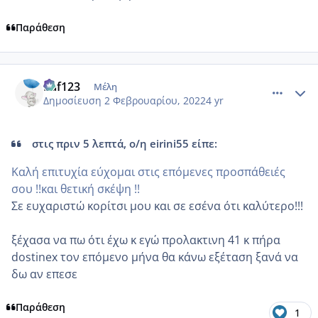
Παράθεση
comment_1286532
Author stats
Raf123
Μέλη
Δημοσίευση
2 Φεβρουαρίου, 2022
4 yr
στις πριν 5 λεπτά, ο/η eirini55 είπε:
Καλή επιτυχία εύχομαι στις επόμενες προσπάθειές
σου !!και θετική σκέψη !!
Σε ευχαριστώ κορίτσι μου και σε εσένα ότι καλύτερο!!!
ξέχασα να πω ότι έχω κ εγώ προλακτινη 41 κ πήρα
dostinex τον επόμενο μήνα θα κάνω εξέταση ξανά να
δω αν επεσε
Παράθεση
1