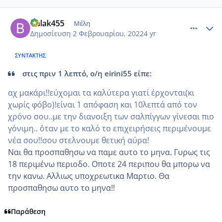
comment_1286414
Author stats
Balak455
Μέλη
Δημοσίευση
2 Φεβρουαρίου, 2022
4 yr
ΣΥΝΤΆΚΤΗΣ
στις πριν 1 λεπτό, ο/η eirini55 είπε:
αχ μακάρι!!εύχομαι τα καλύτερα γιατί έρχονται(κι
χωρίς φόβο)!είναι 1 απόφαση και 10λεπτά από τον
χρόνο σου..με την διανοιξη των σαλπίγγων γίνεσαι πιο
γόνιμη.. ΄΄οταν με το καλό το επιχειρήσεις περιμένουμε
νέα σου!!σου στελνουμε θετική αύρα!
Ναι θα προσπαθησω να παμε αυτο το μηνα. Γυρως τις
18 περιμένω περιοδο. Οποτε 24 περιπου θα μπορω να
την κανω. Αλλιως υποχρεωτικα Μαρτιο. Θα
προσπαθησω αυτο το μηνα!!
Παράθεση