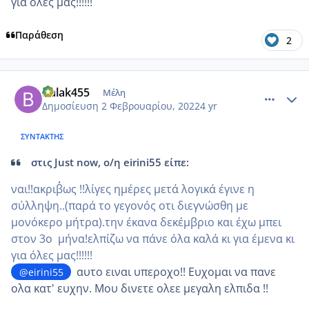
για όλες μας!!!!!!
Παράθεση
2
comment_1286409
Author stats
Balak455
Μέλη
Δημοσίευση
2 Φεβρουαρίου, 2022
4 yr
ΣΥΝΤΆΚΤΗΣ
στις Just now, ο/η eirini55 είπε:
ναι!!ακριβ΄΄ως !!λίγες ημέρες μετά λογικά έγινε η
σύλληψη..(παρά το γεγονός οτι διεγνώσθη με
μονόκερο μήτρα).την έκανα δεκέμβριο και έχω μπει
στον 3ο μήνα!ελπίζω να πάνε όλα καλά κι για έμενα κι
για όλες μας!!!!!!
αυτο ειναι υπεροχο!! Ευχομαι να πανε
@eirini55
ολα κατ' ευχην. Μου δινετε ολεε μεγαλη ελπιδα !!