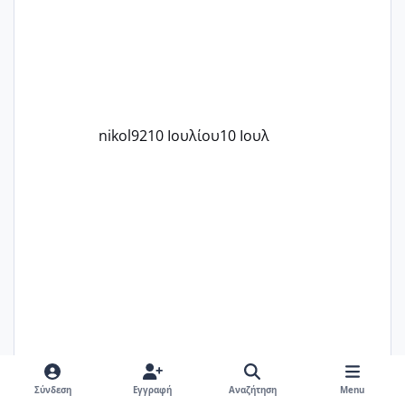
nikol92
10 Ιουλίου
10 Ιουλ
Melikara86
πριν 25 λεπτά
25 λεπ
Σύνδεση
Εγγραφή
Αναζήτηση
Menu