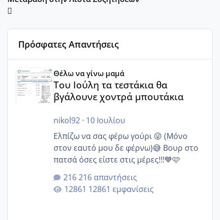
Πρόσφατες Απαντήσεις
Του Ιούλη τα τεστάκια θα βγάλουνε χοντρά μπουτάκια
Θέλω να γίνω μαμά
Του Ιούλη τα τεστάκια θα
βγάλουνε χοντρά μπουτάκια
nikol92
·
10 Ιουλίου
Ελπίζω να σας φέρω γούρι 😜 (Μόνο
στον εαυτό μου δε φέρνω)😅 Βουρ στο
πατσά όσες είστε στις μέρες!!!💙🩷
216 απαντήσεις
12861 εμφανίσεις