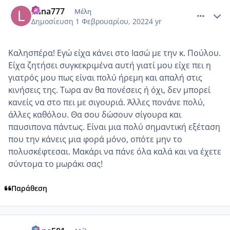
comment_1286107
Author stats
Luna777
Μέλη
Δημοσίευση
1 Φεβρουαρίου, 2022
4 yr
Καλησπέρα! Εγώ είχα κάνει στο Ιασώ με την κ. Πούλου.
Είχα ζητήσει συγκεκριμένα αυτή γιατί μου είχε πει η
γιατρός μου πως είναι πολύ ήρεμη και απαλή στις
κινήσεις της. Τωρα αν θα πονέσεις ή όχι, δεν μπορεί
κανείς να στο πει με σιγουριά. Άλλες πονάνε πολύ,
άλλες καθόλου. Θα σου δώσουν σίγουρα και
παυσιπονα πάντως. Είναι μια πολύ σημαντική εξέταση
που την κάνεις μια φορά μόνο, οπότε μην το
πολυσκέφτεσαι. Μακάρι να πάνε όλα καλά και να έχετε
σύντομα το μωράκι σας!
Παράθεση
comment_1286170
Author stats