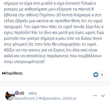
σήμερα το είχα στο μυαλό κ είχα ένταση! Τελικά ο
γιατρος με καθησύχασε μου εξήγησε τα πάντα! Κ
έβλεπα την οθόνη! Περίπου 20 λεπτά διήρκησε κ στο
τέλος έβγαλε μια ακτίνα σε πρόσθια θέση ότι το υγρό
προχωρεί. Την ώρα που πάει το υγρό πονάς λίγο λες κ
εχεις περίοδο! Και το ίδιο και μετά για λιγες ωρεσ. Εγώ
ρώτησα τον γιατρο σήμερα κ μου είπε να δώσω πονο
στις γόνιμες! Ως τότε λέει θα υποχωρήσει το υγρό.
Αξίζει να την κανεις για να ξερεις ότι όλα εκεί είναι
καλά και να αποκλείεις παράγοντες που συμβάλλουν
στην υπογονιμότητα!!
Παράθεση
1
comment_1286529
Author stats
irini5
Μέλη
Δημοσίευση
2 Φεβρουαρίου, 2022
4 yr