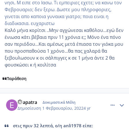
νησι. Μ ειπε στο Ιασω. Τι εμπειριες εχετε; να κανω τον
Φεβρουαριο; δεν ξερω. Δωστε μου πληροφοριες,
γινεται απο καποια γυναικα γιατρο; ποια ειναι η
διαδικασια. ευχαριστω
Καλό μήνα κορίτσι ..Μην αγχώνεσαι καθόλου...εγώ δεν
ένιωσα κάτι βέβαια πριν 11 χρόνια ε;; Μόνο ένα πόνο
σαν περιόδου...Και αμέσως μετά έπιασα τον γιόκα μου
που προσπαθούσα 1 χρόνο...θα πας χαλαρά θα
ξεβουλωσουν κ οι σάλπιγγες κ σε 1 μήνα άντε 2 θα
φουσκώσει κ ή κοιλίτσα
Παράθεση
comment_1286100
Author stats
Evapatra
Δοκιμαστικά Μέλη
Δημοσίευση
1 Φεβρουαρίου, 2022
4 yr
στις πριν 32 λεπτά, ο/η anli1978 είπε: