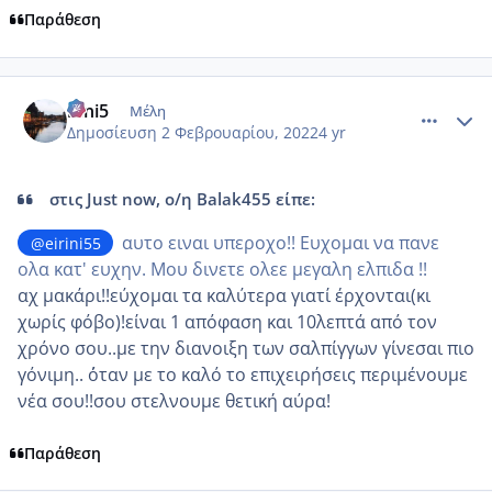
Παράθεση
comment_1286412
Author stats
irini5
Μέλη
Δημοσίευση
2 Φεβρουαρίου, 2022
4 yr
στις Just now, ο/η Balak455 είπε:
αυτο ειναι υπεροχο!! Ευχομαι να πανε
@eirini55
ολα κατ' ευχην. Μου δινετε ολεε μεγαλη ελπιδα !!
αχ μακάρι!!εύχομαι τα καλύτερα γιατί έρχονται(κι
χωρίς φόβο)!είναι 1 απόφαση και 10λεπτά από τον
χρόνο σου..με την διανοιξη των σαλπίγγων γίνεσαι πιο
γόνιμη.. ΄΄οταν με το καλό το επιχειρήσεις περιμένουμε
νέα σου!!σου στελνουμε θετική αύρα!
Παράθεση