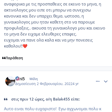
αναφορικα με τις προσπαθειες σε εκεινο το μηνα, η
ακτινολογος μου ειπε οτι μπορω να συνεχισω
κανονικα και δεν υπαρχει θεμα. ωστοσο, η
γυναικολογος μου ηταν καθετη στο να παρουμε
προφυλαξεις.. ακουσα τη γυναικολογο μου και εκεινο
το μηνα δεν ειχαμε ελευθερες επαφες.
ευχομαι να πανε ολα καλα και να μην πονεσεις
καθολου!!
❤️
Παράθεση
comment_1286309
Author stats
irini5
Μέλη
Δημοσίευση
2 Φεβρουαρίου, 2022
4 yr
στις πριν 12 ώρες, ο/η Balak455 είπε:
Αυτο ειναι πολυ ευχαριστο! Εγω αγχωνομαι πολυ κ