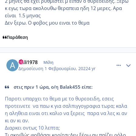
2 μηνες θα εχει ρυθμιστει μ ειπαν ο θυρεοειδης. Ξερω
κ εγω; τωρα ακολουθω θεραπεια ηδη 12 μερες. Αρα
είναι 1.5 μηνας
Δεν ξερω. Ο φοβος μου ειναι το θεμα
Παράθεση
comment_1286203
Author stats
anli1978
Μέλη
Δημοσίευση
1 Φεβρουαρίου, 2022
4 yr
στις πριν 1 ώρα, ο/η Balak455 είπε:
Παροτι υπαρχει το θεμα με το θυρεοειδη, εσεις
προτεινετε να παω κ για σαλπιγγογραφια τωρα; καλα
η αληθεια ειναι οτι καλιο να ξερεις παρα να λες κι αν
κι αν κι αν.
Διαρκει οντως 10 λεπτα;
Τι ακριβώς φοβάσαι κορίτσι;Δεν ξέρω αν παίζει ρόλο