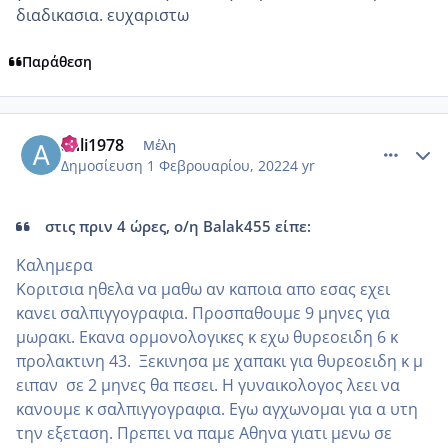
διαδικασια. ευχαριστω
Παράθεση
comment_1286089
Author stats
anli1978
Μέλη
Δημοσίευση
1 Φεβρουαρίου, 2022
4 yr
στις πριν 4 ώρες, ο/η Balak455 είπε:
Καλημερα
Κοριτσια ηθελα να μαθω αν καποια απο εσας εχει
κανει σαλπιγγογραφια. Προσπαθουμε 9 μηνες για
μωρακι. Εκανα ορμονολογικες κ εχω θυρεοειδη 6 κ
προλακτινη 43. Ξεκινησα με χαπακι για θυρεοειδη κ μ
ειπαν σε 2 μηνες θα πεσει. Η γυναικολογος λεει να
κανουμε κ σαλπιγγογραφια. Εγω αγχωνομαι για α υτη
την εξεταση. Πρεπει να παμε Αθηνα γιατι μενω σε