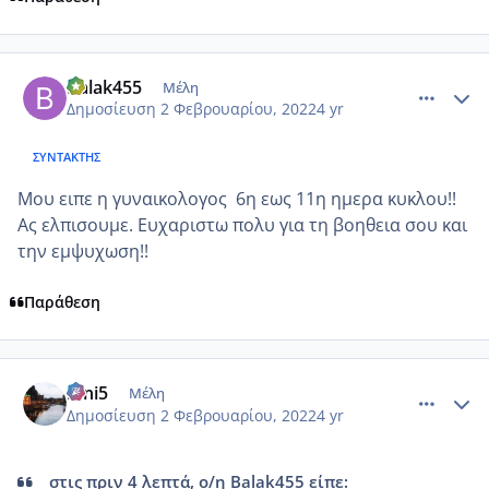
comment_1286424
Author stats
Balak455
Μέλη
Δημοσίευση
2 Φεβρουαρίου, 2022
4 yr
ΣΥΝΤΆΚΤΗΣ
Μου ειπε η γυναικολογος 6η εως 11η ημερα κυκλου!!
Ας ελπισουμε. Ευχαριστω πολυ για τη βοηθεια σου και
την εμψυχωση!!
Παράθεση
comment_1286429
Author stats
irini5
Μέλη
Δημοσίευση
2 Φεβρουαρίου, 2022
4 yr
στις πριν 4 λεπτά, ο/η Balak455 είπε: