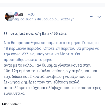
comment_1286418
Author stats
irini5
Μέλη
Δημοσίευση
2 Φεβρουαρίου, 2022
4 yr
στις Just now, ο/η Balak455 είπε:
Ναι θα προσπαθησω να παμε αυτο το μηνα. Γυρως τις
18 περιμένω περιοδο. Οποτε 24 περιπου θα μπορω να
την κανω. Αλλιως υποχρεωτικα Μαρτιο. Θα
προσπαθησω αυτο το μηνα!!
άντε με το καλό.. !!αν θυμάμαι γίνεται κοντά στην
10η-12η ημέρα του κύκλου.επίσης ο γιατρός μου μου
είχε δώσει και 2 κουτιά αντιβ΄΄ιωση νομίζω που τα
ξεκίνησα 2 ημέρες πριν την εξέταση !!καλά
αποτελέσματα εύχομαι ολόψυχα που τιςπερισσότερες
είναι θετικά!!!!
Παράθεση