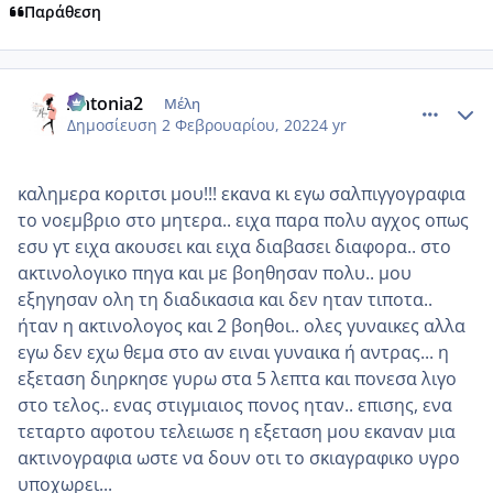
Παράθεση
comment_1286290
Author stats
Antonia2
Μέλη
Δημοσίευση
2 Φεβρουαρίου, 2022
4 yr
καλημερα κοριτσι μου!!! εκανα κι εγω σαλπιγγογραφια
το νοεμβριο στο μητερα.. ειχα παρα πολυ αγχος οπως
εσυ γτ ειχα ακουσει και ειχα διαβασει διαφορα.. στο
ακτινολογικο πηγα και με βοηθησαν πολυ.. μου
εξηγησαν ολη τη διαδικασια και δεν ηταν τιποτα..
ήταν η ακτινολογος και 2 βοηθοι.. ολες γυναικες αλλα
εγω δεν εχω θεμα στο αν ειναι γυναικα ή αντρας... η
εξεταση διηρκησε γυρω στα 5 λεπτα και πονεσα λιγο
στο τελος.. ενας στιγμιαιος πονος ηταν.. επισης, ενα
τεταρτο αφοτου τελειωσε η εξεταση μου εκαναν μια
ακτινογραφια ωστε να δουν οτι το σκιαγραφικο υγρο
υποχωρει...