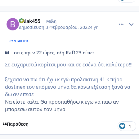
comment_1286802
Author stats
Balak455
Μέλη
Δημοσίευση
3 Φεβρουαρίου, 2022
4 yr
ΣΥΝΤΆΚΤΗΣ
στις πριν 22 ώρες, ο/η Raf123 είπε:
Σε ευχαριστώ κορίτσι μου και σε εσένα ότι καλύτερο!!!
ξέχασα να πω ότι έχω κ εγώ προλακτινη 41 κ πήρα
dostinex τον επόμενο μήνα θα κάνω εξέταση ξανά να
δω αν επεσε
Να είστε καλα. Θα προσπαθήσω κ εγω να παω αν
μπορεσω αυτον τον μηνα
Παράθεση
1