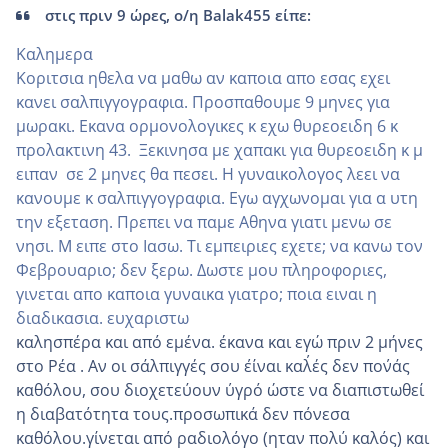
στις πριν 9 ώρες, ο/η Balak455 είπε:
Καλημερα
Κοριτσια ηθελα να μαθω αν καποια απο εσας εχει
κανει σαλπιγγογραφια. Προσπαθουμε 9 μηνες για
μωρακι. Εκανα ορμονολογικες κ εχω θυρεοειδη 6 κ
προλακτινη 43. Ξεκινησα με χαπακι για θυρεοειδη κ μ
ειπαν σε 2 μηνες θα πεσει. Η γυναικολογος λεει να
κανουμε κ σαλπιγγογραφια. Εγω αγχωνομαι για α υτη
την εξεταση. Πρεπει να παμε Αθηνα γιατι μενω σε
νησι. Μ ειπε στο Ιασω. Τι εμπειριες εχετε; να κανω τον
Φεβρουαριο; δεν ξερω. Δωστε μου πληροφοριες,
γινεται απο καποια γυναικα γιατρο; ποια ειναι η
διαδικασια. ευχαριστω
καλησπέρα και από εμένα. έκανα και εγώ πριν 2 μήνες
στο Ρέα . Αν οι σάλπιγγές σου ε΄ίναι καλ΄ές δεν πον΄άς
καθόλου, σου διοχετεύουν ΄υγρό ώστε να διαπιστωθεί
η διαβατότητα τους.προσωπικά δεν πόνεσα
καθόλου.γίνεται από ραδιολόγο (ηταν πολύ καλός) και