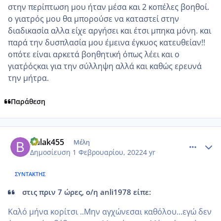
στην περίπτωση μου ήταν μέσα και 2 κοπέλες βοηθοί.
ο γιατρός μου θα μπορούσε να καταστεί στην
διαδικασία αλλα είχε αργήσει και έτσι μπηκα μόνη. και
παρά την δυσπλασία μου έμεινα έγκυος κατευθείαν!!
οπότε είναι αρκετά βοηθητική όπως λέει και ο
γιατρ΄όςκαι για την σύλληψη αλλά και καθώς ερευνά
την μήτρα.
Παράθεση
comment_1286180
Author stats
Balak455
Μέλη
Δημοσίευση
1 Φεβρουαρίου, 2022
4 yr
ΣΥΝΤΆΚΤΗΣ
στις πριν 7 ώρες, ο/η anli1978 είπε:
Καλό μήνα κορίτσι ..Μην αγχώνεσαι καθόλου...εγώ δεν