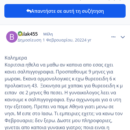
Απαντήστε σε αυτή τη συζήτηση
comment_1285996
Author stats
Balak455
Μέλη
Δημοσίευση
1 Φεβρουαρίου, 2022
4 yr
Καλημερα
Κοριτσια ηθελα να μαθω αν καποια απο εσας εχει
κανει σαλπιγγογραφια. Προσπαθουμε 9 μηνες για
μωρακι. Εκανα ορμονολογικες κ εχω θυρεοειδη 6 κ
προλακτινη 43. Ξεκινησα με χαπακι για θυρεοειδη κ μ
ειπαν σε 2 μηνες θα πεσει. Η γυναικολογος λεει να
κανουμε κ σαλπιγγογραφια. Εγω αγχωνομαι για α υτη
την εξεταση. Πρεπει να παμε Αθηνα γιατι μενω σε
νησι. Μ ειπε στο Ιασω. Τι εμπειριες εχετε; να κανω τον
Φεβρουαριο; δεν ξερω. Δωστε μου πληροφοριες,
γινεται απο καποια γυναικα γιατρο; ποια ειναι η