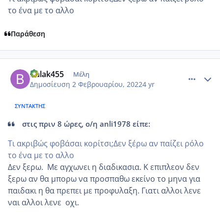
το ένα με το αλλο
Παράθεση
comment_1286243
Author stats
Balak455
Μέλη
Δημοσίευση
2 Φεβρουαρίου, 2022
4 yr
ΣΥΝΤΆΚΤΗΣ
στις πριν 8 ώρες, ο/η anli1978 είπε:
Τι ακριβώς φοβάσαι κορίτσι;Δεν ξέρω αν παίζει ρόλο
το ένα με το αλλο
Δεν ξερω. Με αγχωνει η διαδικασια. Κ επιπλεον δεν
ξερω αν θα μπορω να προσπαθω εκείνο το μηνα για
παιδακι η θα πρεπει με προφυλαξη. Γιατι αλλοι λενε
ναι αλλοι λενε οχι.