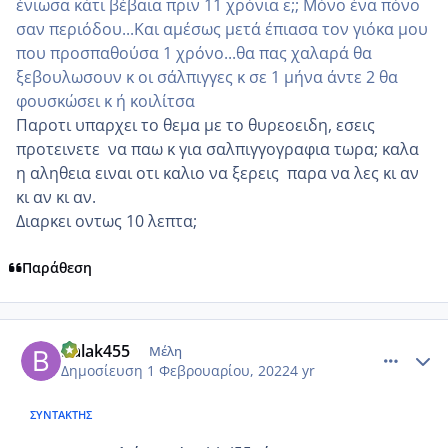
ένιωσα κάτι βέβαια πριν 11 χρόνια ε;; Μόνο ένα πόνο
σαν περιόδου...Και αμέσως μετά έπιασα τον γιόκα μου
που προσπαθούσα 1 χρόνο...θα πας χαλαρά θα
ξεβουλωσουν κ οι σάλπιγγες κ σε 1 μήνα άντε 2 θα
φουσκώσει κ ή κοιλίτσα
Παροτι υπαρχει το θεμα με το θυρεοειδη, εσεις
προτεινετε να παω κ για σαλπιγγογραφια τωρα; καλα
η αληθεια ειναι οτι καλιο να ξερεις παρα να λες κι αν
κι αν κι αν.
Διαρκει οντως 10 λεπτα;
Παράθεση
comment_1286191
Author stats
Balak455
Μέλη
Δημοσίευση
1 Φεβρουαρίου, 2022
4 yr
ΣΥΝΤΆΚΤΗΣ