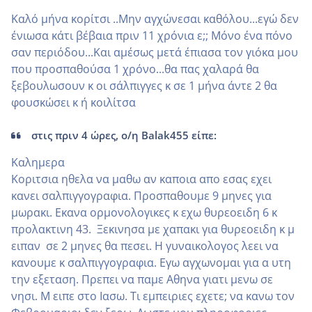
Καλό μήνα κορίτσι ..Μην αγχώνεσαι καθόλου...εγώ δεν
ένιωσα κάτι βέβαια πριν 11 χρόνια ε;; Μόνο ένα πόνο
σαν περιόδου...Και αμέσως μετά έπιασα τον γιόκα μου
που προσπαθούσα 1 χρόνο...θα πας χαλαρά θα
ξεβουλωσουν κ οι σάλπιγγες κ σε 1 μήνα άντε 2 θα
φουσκώσει κ ή κοιλίτσα
στις πριν 4 ώρες, ο/η Balak455 είπε:
Καλημερα
Κοριτσια ηθελα να μαθω αν καποια απο εσας εχει
κανει σαλπιγγογραφια. Προσπαθουμε 9 μηνες για
μωρακι. Εκανα ορμονολογικες κ εχω θυρεοειδη 6 κ
προλακτινη 43. Ξεκινησα με χαπακι για θυρεοειδη κ μ
ειπαν σε 2 μηνες θα πεσει. Η γυναικολογος λεει να
κανουμε κ σαλπιγγογραφια. Εγω αγχωνομαι για α υτη
την εξεταση. Πρεπει να παμε Αθηνα γιατι μενω σε
νησι. Μ ειπε στο Ιασω. Τι εμπειριες εχετε; να κανω τον