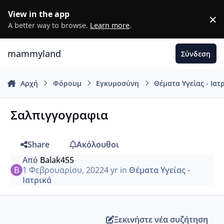
Μετάβαση σε περιεχόμενο
View in the app
×
D
A better way to browse.
Learn more
.
mammyland
Σύνδεση
Αρχή
Φόρουμ
Εγκυμοσύνη
Θέματα Υγείας - Ιατ
Σαλπιγγογραφια
Share
Ακόλουθοι
Από
Balak455
1 Φεβρουαρίου, 2022
4 yr
in
Θέματα Υγείας -
Ιατρικά
Ξεκινήστε νέα συζήτηση