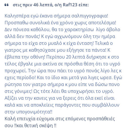
στις πριν 46 λεπτά, ο/η Raf123 είπε:
Καλησπέρα εγώ έκανα σήμερα σαλπιγγογραφια!
Προσπαθω συνολικά ένα χρόνο χωρις αποτελέσμα!
Δεν πόνεσα καθόλου, θα το χαρακτηρίσω λίγο άβολο
αλλά δεν πονάς! Κ εγώ αγχωνόμουν όλη την ημέρα
σήμερα το είχα στο μυαλό κ είχα ένταση! Τελικά ο
γιατρος με καθησύχασε μου εξήγησε τα πάντα! Κ
έβλεπα την οθόνη! Περίπου 20 λεπτά διήρκησε κ στο
τέλος έβγαλε μια ακτίνα σε πρόσθια θέση ότι το υγρό
προχωρεί. Την ώρα που πάει το υγρό πονάς λίγο λες κ
εχεις περίοδο! Και το ίδιο και μετά για λιγες ωρεσ. Εγώ
ρώτησα τον γιατρο σήμερα κ μου είπε να δώσω πονο
στις γόνιμες! Ως τότε λέει θα υποχωρήσει το υγρό.
Αξίζει να την κανεις για να ξερεις ότι όλα εκεί είναι
καλά και να αποκλείεις παράγοντες που συμβάλλουν
στην υπογονιμότητα!!
Καλή επιτυχία εύχομαι στις επόμενες προσπάθειές
σου !!και θετική σκέψη !!