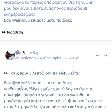
γιατροί.να το πάρεις απόφαση αν θες τη γνώμη
μου.δεν είναι τίποτα.ένας πόνος περιόδου!!
ενημέρωσε μας!!
Εσυ @eirini55 επιασες μετα παιδακι;
Παράθεση
comment_1286407
Author stats
irini5
Μέλη
Δημοσίευση
2 Φεβρουαρίου, 2022
4 yr
στις πριν 3 λεπτά, ο/η Balak455 είπε:
Εσυ @eirini55 επιασες μετα παιδακι;
ναι!!ακριβ΄΄ως !!λίγες ημέρες μετά λογικά έγινε η
σύλληψη..(παρά το γεγονός οτι διεγνώσθη με
μονόκερο μήτρα).την έκανα δεκέμβριο και έχω μπει
στον 3ο μήνα!ελπίζω να πάνε όλα καλά κι για έμενα κι