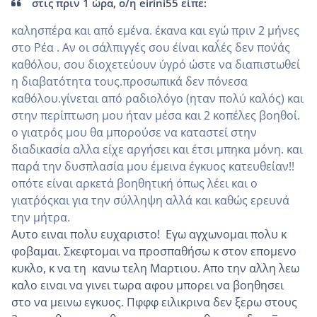
στις πριν 1 ώρα, ο/η eirini55 είπε:
καλησπέρα και από εμένα. έκανα και εγώ πριν 2 μήνες
στο Ρέα . Αν οι σάλπιγγές σου ε΄ίναι καλ΄ές δεν πον΄άς
καθόλου, σου διοχετεύουν ΄υγρό ώστε να διαπιστωθεί
η διαβατότητα τους.προσωπικά δεν πόνεσα
καθόλου.γίνεται από ραδιολόγο (ηταν πολύ καλός) και
στην περίπτωση μου ήταν μέσα και 2 κοπέλες βοηθοί.
ο γιατρός μου θα μπορούσε να καταστεί στην
διαδικασία αλλα είχε αργήσει και έτσι μπηκα μόνη. και
παρά την δυσπλασία μου έμεινα έγκυος κατευθείαν!!
οπότε είναι αρκετά βοηθητική όπως λέει και ο
γιατρ΄όςκαι για την σύλληψη αλλά και καθώς ερευνά
την μήτρα.
Αυτο ειναι πολυ ευχαριστο! Εγω αγχωνομαι πολυ κ
φοβαμαι. Σκεφτομαι να προσπαθήσω κ στον επομενο
κυκλο, κ να τη κανω τελη Μαρτιου. Απο την αλλη λεω
καλο ειναι να γινει τωρα αφου μπορει να βοηθησει
στο να μεινω εγκυος. Πφφφ ειλικρινα δεν ξερω στους