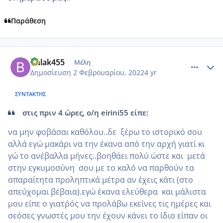
Παράθεση
comment_1286403
Author stats
Balak455
Μέλη
Δημοσίευση
2 Φεβρουαρίου, 2022
4 yr
ΣΥΝΤΆΚΤΗΣ
στις πριν 4 ώρες, ο/η eirini55 είπε:
να μην φοβάσαι καθόλου..δε ξέρω το ιστορικό σου
αλλά εγώ μακάρι να την έκανα από την αρχή γιατί κι
γώ το ανέβαλλα μήνες..βοηθάει πολύ ώστε και μετά
στην εγκυμοσύνη σου με το καλό να παρθούν τα
απαραίτητα προληπτικά μέτρα αν έχεις κάτι (στο
απεύχομαι βέβαια).εγώ έκανα ελεύθερα και μάλιστα
μου είπε ο γιατρ΄ός να προλάβω εκείνες τις ημέρες και
σεόσες γνωστές μου την έχουν κάνει το ίδιο είπαν οι