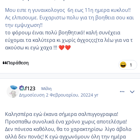
Μου ειπε η γυναικολογος 6η εως 11η ημερα κυκλου!!
Ας ελπισουμε. Ευχαριστω πολυ για τη βοηθεια σου και
την εμψυχωση!!
το φόρουμ ε΄ιναι πολύ βοηθητικό! καλή συνέχεια
εύχομαι τα καλύτερα κι χωρίς άγχοςςς(τα λέω για να τ
ακούσω κι εγώ χαχα !!!
❤️
❤️
Παράθεση
1
comment_1286520
Author stats
Raf123
Μέλη
Δημοσίευση
2 Φεβρουαρίου, 2022
4 yr
Καλησπέρα εγώ έκανα σήμερα σαλπιγγογραφια!
Προσπαθω συνολικά ένα χρόνο χωρις αποτελέσμα!
Δεν πόνεσα καθόλου, θα το χαρακτηρίσω λίγο άβολο
αλλά δεν πονάς! Κ εγώ αγχωνόμουν όλη την ημέρα