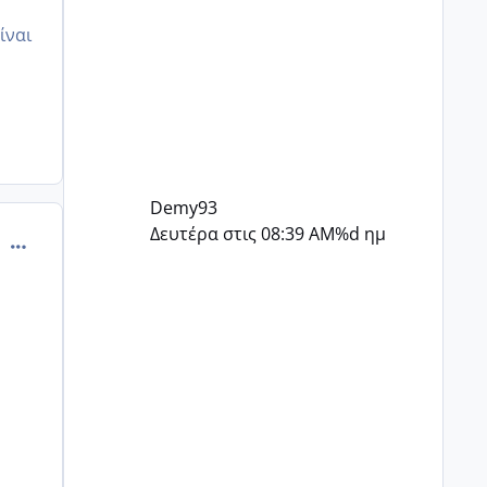
αισιόδοξος ήταν, εγώ πάλι
καθόλου...
ίναι
Demy93
Δευτέρα στις 08:39 AM
%d ημ
comment_1281260