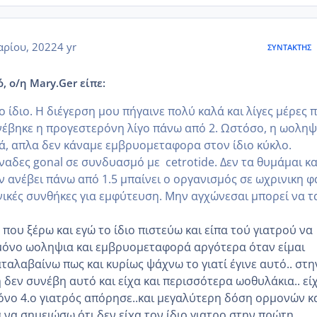
αρίου, 2022
4 yr
ΣΥΝΤΆΚΤΗΣ
, ο/η Mary.Ger είπε:
ο ίδιο. Η διέγερση μου πήγαινε πολύ καλά και λίγες μέρες 
έβηκε η προγεστερόνη λίγο πάνω από 2. Ωστόσο, η ωοληψ
λά, απλα δεν κάναμε εμβρυομεταφορα στον ίδιο κύκλο.
ναδες gonal σε συνδυασμό με cetrotide. Δεν τα θυμάμαι κα
ν ανέβει πάνω από 1.5 μπαίνει ο οργανισμός σε ωχρινικη 
ανικές συνθήκες για εμφύτευση. Μην αγχώνεσαι μπορεί να τ
 που ξέρω και εγώ το ίδιο πιστεύω και είπα τού γιατρού να
μόνο ωοληψια και εμβρυομεταφορά αργότερα όταν είμαι
αταλαβαίνω πως και κυρίως ψάχνω το γιατί έγινε αυτό.. στη
δεν συνέβη αυτό και είχα και περισσότερα ωοθυλάκια.. εί
μόνο 4.ο γιατρός απόρησε..και μεγαλύτερη δόση ορμονών κ
.να σημειώσω ότι δεν είχα τον ίδιο γιατρο στην πρώτη