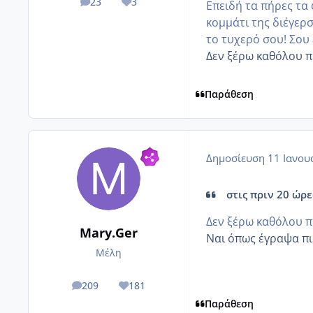
23
3
Επειδή τα πήρες τα
posts
Reputation
κομμάτι της διέγερση
το τυχερό σου! Σου
Δεν ξέρω καθόλου π
Παράθεση
Δημοσίευση
11 Ιανου
στις πριν 20 ώρες
Δεν ξέρω καθόλου π
Mary.Ger
Ναι όπως έγραψα πι
Μέλη
209
181
posts
Reputation
Παράθεση