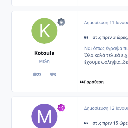
Δημοσίευση
11 Ιανου
στις πριν 3 ώρες,
Ναι όπως έγραψα πι
Kotoula
Όλα καλά τελικά ειχ
Μέλη
έχουμε ωοληψια..δε
23
3
posts
Reputation
Παράθεση
Δημοσίευση
12 Ιανου
στις πριν 15 ώρες