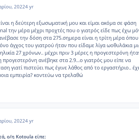
αρίου, 2022
4 yr
 είναι η δεύτερη εξωσωματική μου και είμαι ακόμα σε φάση
nal την μέρα μέχρι προχτές που ο γιατρός είδε πως έχω μό
ανέβασε την δόση στα 275.σημερα είναι η τρίτη μέρα όπου
μόνο άγχος του γιατρού ήταν που είδαμε λίγα ωοθυλάκια μι
 ηλικία 27 χρόνων.. μέχρι πριν 3 μέρες η προγεστερόνη ήτα
 προγεστερόνη ανέβηκε στα 2.9...ο γιατρός μου είπε να
ση γιατί πιστεύει πως έγινε λάθος από το εργαστήριο.. έχ
οια εμπειρία? κοντεύω να τρελαθώ
αρίου, 2022
4 yr
ά, ο/η Kotoula είπε: