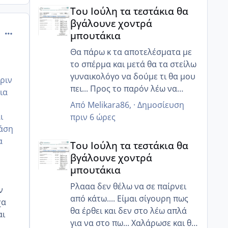
Του Ιούλη τα τεστάκια θα βγάλουνε χοντρά μπουτά
πράγματα...
Του Ιούλη τα τεστάκια θα
βγάλουνε χοντρά
comment_1280938
μπουτάκια
Θα πάρω κ τα αποτελέσματα με
το σπέρμα και μετά θα τα στείλω
γυναικολόγο να δούμε τι θα μου
πριν
πει... Προς το παρόν λέω να
ια
χαλαρώσω όσο μπορώ και να
Από
Melikara86
, ·
Δημοσίευση
προσπαθήσω με διατροφή και
ι
πριν 6 ώρες
κάτι ενέσακια να ρυθμίσω αυτά
φάση
Του Ιούλη τα τεστάκια θα βγάλουνε χοντρά μπουτά
που πρέπει!! Και ελπίζω να έρθει
α
Του Ιούλη τα τεστάκια θα
σε όλες μας αυτό που
βγάλουνε χοντρά
επιθυμούμε τόσο πολύ!!
μπουτάκια
Ρλααα δεν θέλω να σε παίρνει
ν
από κάτω.... Είμαι σίγουρη πως
χα
θα έρθει και δεν στο λέω απλά
αι
για να στο πω... Χαλάρωσε και θα