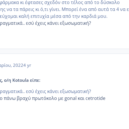
 φάρμακα κι έφτασες σχεδόν στο τέλος από το δύσκολο
ς να τα πάρεις κι ό,τι γίνει. Μπορεί ένα από αυτά τα 4 να ε
 εύχομαι καλή επιτυχία μέσα από την καρδιά μου.
ραγματικά.. εσύ έχεις κάνει εξωσωματική?
αρίου, 2022
4 yr
, ο/η Kotoula είπε:
ραγματικά.. εσύ έχεις κάνει εξωσωματική?
ο πάνω βραχύ πρωτόκολο με gonal και cetrotide