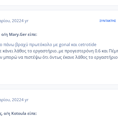
αρίου, 2022
4 yr
ΣΥΝΤΆΚΤΗΣ
 ο/η Mary.Ger είπε:
ο πάνω βραχύ πρωτόκολο με gonal και cetrotide
ε κάνει λάθος το εργαστήριο..με προγεστερόνη 0.6 και Πέμ
ν μπορώ να πιστέψω ότι όντως έκανε λάθος το εργαστήριο
αρίου, 2022
4 yr
, ο/η Kotoula είπε: