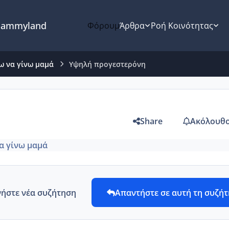
ammyland
Φόρουμ
Άρθρα
Ροή Κοινότητας
ω να γίνω μαμά
Υψηλή προγεστερόνη
Share
Ακόλουθο
α γίνω μαμά
νήστε νέα συζήτηση
Απαντήστε σε αυτή τη συζή