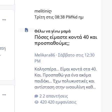
melitiniღ
Τρίτη στις 08:38 PM
%d ημ
comment_1281336
Πόσες είμαστε κοντά 40 και προσπαθούμε;;
Θέλω να γίνω μαμά
Πόσες είμαστε κοντά 40 και
προσπαθούμε;;
πτη
.
Melikara86
·
Σάββατο στις 12:30
PM
Καλησπέρα... Είμαι κοντά στα 40.
Και. Προσπαθώ για ένα ακόμα
παιδάκι... Έχω πολυκυστικές και
αντίσταση στην ινσουλίνη καθώς
και χάσιμοτο! Έχω λίγα κιλά
comment_1281509
2 απαντήσεις
παραπάνω και όσο κ αν
420 εμφανίσεις
προσπαθώ δεν χάνω εύκολα!
Προσπαθώ για ακόμη ένα παιδί