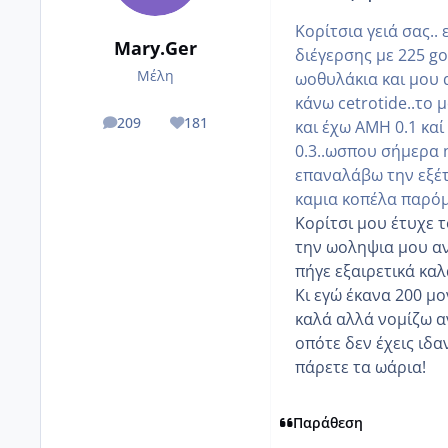
Κορίτσια γειά σας..
Mary.Ger
διέγερσης με 225 go
Μέλη
ωοθυλάκια και μου 
κάνω cetrotide..το 
209
181
και έχω ΑΜΗ 0.1 καί
posts
Reputation
0.3..ωσπου σήμερα η
επαναλάβω την εξέτα
καμια κοπέλα παρόμ
Κορίτσι μου έτυχε τ
την ωοληψια μου αν
πήγε εξαιρετικά κα
Κι εγώ έκανα 200 μο
καλά αλλά νομίζω α
οπότε δεν έχεις ιδ
πάρετε τα ωάρια!
Παράθεση