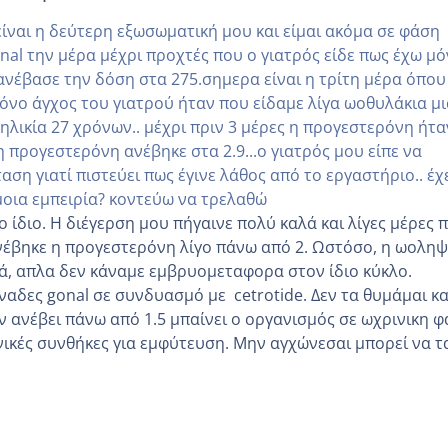
 είναι η δεύτερη εξωσωματική μου και είμαι ακόμα σε φάση
nal την μέρα μέχρι προχτές που ο γιατρός είδε πως έχω μό
ανέβασε την δόση στα 275.σημερα είναι η τρίτη μέρα όπου
μόνο άγχος του γιατρού ήταν που είδαμε λίγα ωοθυλάκια μι
 ηλικία 27 χρόνων.. μέχρι πριν 3 μέρες η προγεστερόνη ήτα
 προγεστερόνη ανέβηκε στα 2.9...ο γιατρός μου είπε να
ση γιατί πιστεύει πως έγινε λάθος από το εργαστήριο.. έχ
οια εμπειρία? κοντεύω να τρελαθώ
ο ίδιο. Η διέγερση μου πήγαινε πολύ καλά και λίγες μέρες 
έβηκε η προγεστερόνη λίγο πάνω από 2. Ωστόσο, η ωοληψ
λά, απλα δεν κάναμε εμβρυομεταφορα στον ίδιο κύκλο.
ναδες gonal σε συνδυασμό με cetrotide. Δεν τα θυμάμαι κα
ν ανέβει πάνω από 1.5 μπαίνει ο οργανισμός σε ωχρινικη 
ανικές συνθήκες για εμφύτευση. Μην αγχώνεσαι μπορεί να τ