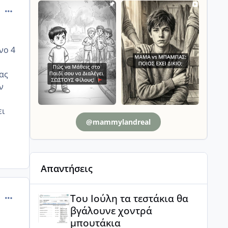
comment_1280921
νο 4
ας
ν
ει
@mammylandreal
Απαντήσεις
Του Ιούλη τα τεστάκια θα βγάλουνε χοντρά μπουτά
comment_1280930
Του Ιούλη τα τεστάκια θα
βγάλουνε χοντρά
μπουτάκια