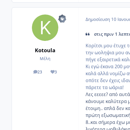
Δημοσίευση
10 Ιανου
στις πριν 1 λεπτό
Κορίτσι μου έτυχε τ
Kotoula
την ωοληψια μου αν
Μέλη
πήγε εξαιρετικά κα
Κι εγώ έκανα 200 μο
23
3
καλά αλλά νομίζω α
posts
Reputation
οπότε δεν έχεις ιδ
πάρετε τα ωάρια!
Λες εεεεε? από αυτά
κάνουμε καλύτερα 
έτοιμη.. απλά δεν κ
πρώτη εξωσωματική 
8..και σήμερα έχω 
λιγότερα ωοθυλάκια