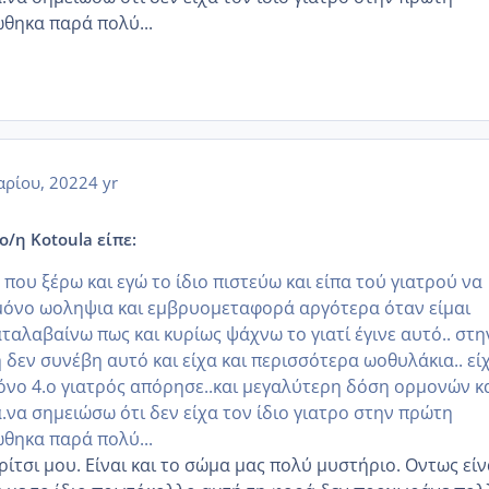
ωθηκα παρά πολύ...
αρίου, 2022
4 yr
ο/η Kotoula είπε:
 που ξέρω και εγώ το ίδιο πιστεύω και είπα τού γιατρού να
μόνο ωοληψια και εμβρυομεταφορά αργότερα όταν είμαι
αταλαβαίνω πως και κυρίως ψάχνω το γιατί έγινε αυτό.. στη
δεν συνέβη αυτό και είχα και περισσότερα ωοθυλάκια.. εί
μόνο 4.ο γιατρός απόρησε..και μεγαλύτερη δόση ορμονών κ
.να σημειώσω ότι δεν είχα τον ίδιο γιατρο στην πρώτη
ωθηκα παρά πολύ...
ρίτσι μου. Είναι και το σώμα μας πολύ μυστήριο. Οντως είν