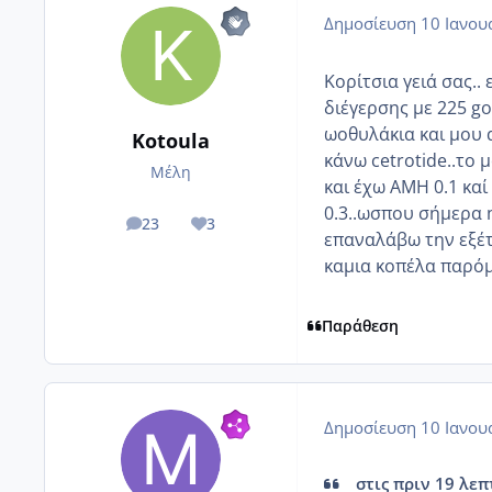
Δημοσίευση
10 Ιανου
Κορίτσια γειά σας..
διέγερσης με 225 go
ωοθυλάκια και μου 
Kotoula
κάνω cetrotide..το 
Μέλη
και έχω ΑΜΗ 0.1 καί
0.3..ωσπου σήμερα η
23
3
posts
Reputation
επαναλάβω την εξέτα
καμια κοπέλα παρόμ
Παράθεση
Δημοσίευση
10 Ιανου
στις πριν 19 λεπτ