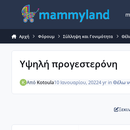
Μετάβαση σε περιεχόμενο
m
Αρχή
Φόρουμ
Σύλληψη και Γονιμότητα
Θέλ
Υψηλή προγεστερόνη
Από
Kotoula
10 Ιανουαρίου, 2022
4 yr
in
Θέλω ν
Ξεκι