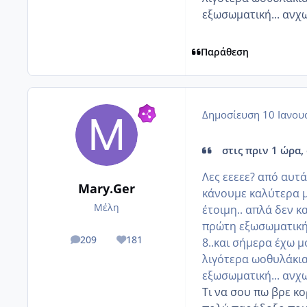
εξωσωματική... ανχ
Παράθεση
Δημοσίευση
10 Ιανου
στις πριν 1 ώρα, 
Λες εεεεε? από αυτά
Mary.Ger
κάνουμε καλύτερα 
Μέλη
έτοιμη.. απλά δεν κ
πρώτη εξωσωματική 
209
181
8..και σήμερα έχω 
posts
Reputation
λιγότερα ωοθυλάκια
εξωσωματική... ανχ
Τι να σου πω βρε κο