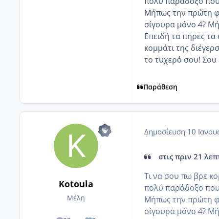
πολύ παράδοξο που
Μήπως την πρώτη φο
σίγουρα μόνο 4? Μήπ
Επειδή τα πήρες τα
κομμάτι της διέγερση
το τυχερό σου! Σου
Παράθεση
Δημοσίευση
10 Ιανου
στις πριν 21 λεπτ
Τι να σου πω βρε κο
Kotoula
πολύ παράδοξο που
Μέλη
Μήπως την πρώτη φο
σίγουρα μόνο 4? Μήπ