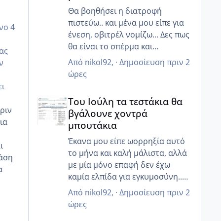
Θα βοηθήσει η διατροφή
πιστεύω.. και μένα μου είπε για
νο 4
ένεση, οβιτρέλ νομίζω... Δες πως
θα είναι το σπέρμα και
ας
ενημέρωσε! Ελπίζω να έχεις καλά
Από
nikol92
, ·
Δημοσίευση
πριν 2
ν
αποτελέσματα 💘
ώρες
ει
Του Ιούλη τα τεστάκια θα βγάλουνε χοντρά μπουτά
Του Ιούλη τα τεστάκια θα
πριν
βγάλουνε χοντρά
ια
μπουτάκια
Έκανα μου είπε ωορρηξία αυτό
ι
το μήνα και καλή μάλιστα, αλλά
φάση
με μία μόνο επαφή δεν έχω
α
καμία ελπίδα για εγκυμοσύνη..
τουλάχιστον τώρα ο άντρας μου
Από
nikol92
, ·
Δημοσίευση
πριν 2
κατάλαβε ότι πρέπει να πάμε πιο
ώρες
στοχευμένα, αλλιώς ζορίζουν τα