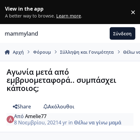
Μετάβαση σε περιεχόμενο
View in the app
×
D
A better way to browse.
Learn more
.
mammyland
Σύνδεση
Αρχή
Φόρουμ
Σύλληψη και Γονιμότητα
Θέλω ν
Αγωνία μετά από
εμβρυομεταφορά.. συμπάσχει
κάποιος;
Share
Ακόλουθοι
Από
Amelie77
8 Νοεμβρίου, 2021
4 yr
in
Θέλω να γίνω μαμά