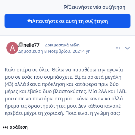
Ξεκινήστε νέα συζήτηση
Απαντήστε σε αυτή τη συζήτηση
comment_1262935
Author stats
Amelie77
Δοκιμαστικά Μέλη
Δημοσίευση
8 Νοεμβρίου, 2021
4 yr
Καλησπέρα σε όλες. Θέλω να παραθέσω την αγωνία
μου σε εσάς που συμπάσχετε. Είμαι αρκετά μεγάλη
(43) αλλά έκανα πρόκληση και κατάφερα πριν δύο
μέρες και έβαλα δυο βλαστοκύστες. Μία 2ΑΑ και 1ΑΒ..
μου ειπε να ποντάρω στη μία .. κάνω κανονικά αλλά
ήρεμα τις δραστηριότητες μου. Δεν κάθισα καναπέ
κρεβάτι μέχρι τη χοριακή. Ποια ειναι η γνώμη σας;
Παράθεση