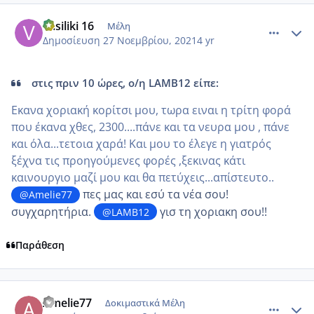
comment_1268883
Author stats
vasiliki 16
Μέλη
Δημοσίευση
27 Νοεμβρίου, 2021
4 yr
στις πριν 10 ώρες, ο/η LAMB12 είπε:
Εκανα χοριακή κορίτσι μου, τωρα ειναι η τρίτη φορά
που έκανα χθες, 2300....πάνε και τα νευρα μου , πάνε
και ο΄λα...τετοια χαρά! Και μου το έλεγε η γιατρός
ξέχνα τις προηγούμενες φορές ,ξεκινας κάτι
καινουργιο μαζί μου και θα πετύχεις...απίστευτο..
πες μας και εσύ τα νέα σου!
@Amelie77
συγχαρητήρια.
γισ τη χοριακη σου!!
@LAMB12
Παράθεση
comment_1268994
Author stats
Amelie77
Δοκιμαστικά Μέλη