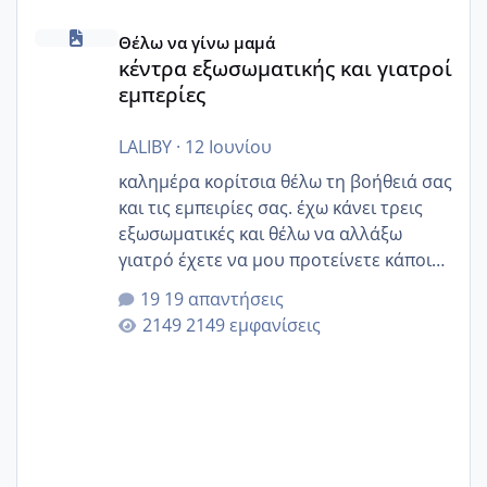
κέντρα εξωσωματικής και γιατροί εμπερίες
Θέλω να γίνω μαμά
κέντρα εξωσωματικής και γιατροί
εμπερίες
LALIBY
·
12 Ιουνίου
καλημέρα κορίτσια θέλω τη βοήθειά σας
και τις εμπειρίες σας. έχω κάνει τρεις
εξωσωματικές και θέλω να αλλάξω
γιατρό έχετε να μου προτείνετε κάποιον
που μείνατε ευχαριστημένες και είχατε
19 απαντήσεις
επιιτυχία? έκανα στο υγεία με τον
2149 εμφανίσεις
ζερβομανωλάκη (δεν το εψαξε καθόλου
το θέμα δεν μου άρεσε καθο΄λου) και
στο γένεσις με τον πάντο