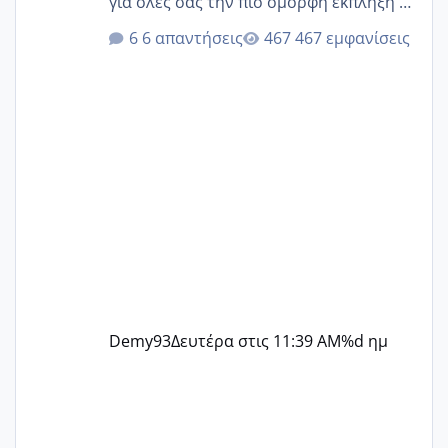
για όλες σας την πιο όμορφη έκπληξη 🧿
@Elk @Melikara86 @Παρασκευαιδου
6 απαντήσεις
467 εμφανίσεις
@Zenia z @melitiniღ @Christi.D.
@flowerv @Riaa @Ngsofia
Demy93
Δευτέρα στις 11:39 AM
%d ημ