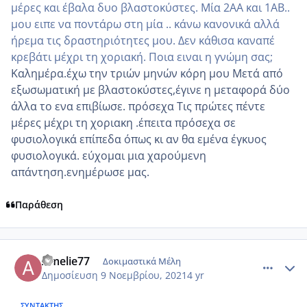
μέρες και έβαλα δυο βλαστοκύστες. Μία 2ΑΑ και 1ΑΒ..
μου ειπε να ποντάρω στη μία .. κάνω κανονικά αλλά
ήρεμα τις δραστηριότητες μου. Δεν κάθισα καναπέ
κρεβάτι μέχρι τη χοριακή. Ποια ειναι η γνώμη σας;
Καλημέρα.έχω την τριών μηνών κόρη μου Μετά από
εξωσωματική με βλαστοκύστες,έγινε η μεταφορά δύο
άλλα το ενα επιβίωσε. πρόσεχα Τις πρώτες πέντε
μέρες μέχρι τη χοριακη .έπειτα πρόσεχα σε
φυσιολογικά επίπεδα όπως κι αν θα εμένα έγκυος
φυσιολογικά. εύχομαι μια χαρούμενη
απάντηση.ενημέρωσε μας.
Παράθεση
comment_1263058
Author stats
Amelie77
Δοκιμαστικά Μέλη
Δημοσίευση
9 Νοεμβρίου, 2021
4 yr
ΣΥΝΤΆΚΤΗΣ