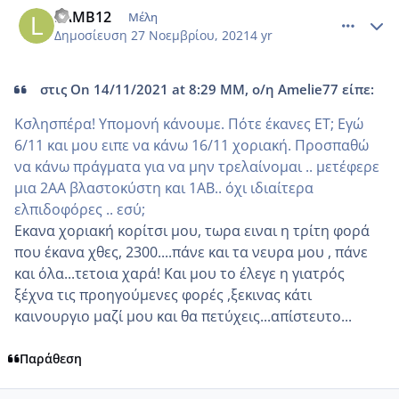
LAMB12
Μέλη
Δημοσίευση
27 Νοεμβρίου, 2021
4 yr
στις On 14/11/2021 at 8:29 ΜΜ, ο/η Amelie77 είπε:
Κσλησπέρα! Υπομονή κάνουμε. Πότε έκανες ΕΤ; Εγώ
6/11 και μου ειπε να κάνω 16/11 χοριακή. Προσπαθώ
να κάνω πράγματα για να μην τρελαίνομαι .. μετέφερε
μια 2ΑΑ βλαστοκύστη και 1ΑΒ.. όχι ιδιαίτερα
ελπιδοφόρες .. εσύ;
Εκανα χοριακή κορίτσι μου, τωρα ειναι η τρίτη φορά
που έκανα χθες, 2300....πάνε και τα νευρα μου , πάνε
και ο΄λα...τετοια χαρά! Και μου το έλεγε η γιατρός
ξέχνα τις προηγούμενες φορές ,ξεκινας κάτι
καινουργιο μαζί μου και θα πετύχεις...απίστευτο...
Παράθεση