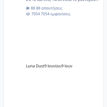
της αυχενικής διαφάνειας. Έχω αρκετό
88 απαντήσεις
άγχος και οι μέρες δεν φαίνεται να
7054 εμφανίσεις
περνάνε με τίποτα.
Luna Dust
9 Ιουνίου
9 Ιουν