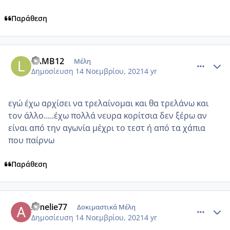
Παράθεση
comment_1264719
Author stats
LAMB12
Μέλη
Δημοσίευση
14 Νοεμβρίου, 2021
4 yr
εγώ έχω αρχίσει να τρελαίνομαι και θα τρελάνω και
τον άλλο.....έχω πολλά νευρα κορίτσια δεν ξέρω αν
είναι από την αγωνία μέχρι το τεστ ή από τα χάπια
που παίρνω
Παράθεση
comment_1264735
Author stats
Amelie77
Δοκιμαστικά Μέλη
Δημοσίευση
14 Νοεμβρίου, 2021
4 yr