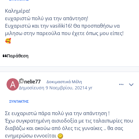
Καλημέρα!
ευχαριστώ πολύ για την απάντηση!
Ευχαριστώ και την vasiliki16! Θα προσπαθήσω να
μιλησω στην παρεούλα που έχετε όπως μου είπες!
🥰
Παράθεση
comment_1263193
Author stats
Amelie77
Δοκιμαστικά Μέλη
Δημοσίευση
9 Νοεμβρίου, 2021
4 yr
ΣΥΝΤΆΚΤΗΣ
Σε ευχαριστώ πάρα πολύ για την απάντηση !
Έχω συγκρατημένη αισιοδοξία με τις ταλαιπωρίες που
διαβάζω και ακούω από όλες τις γυναίκες .. θα σας
ενημερώσω εννοείται