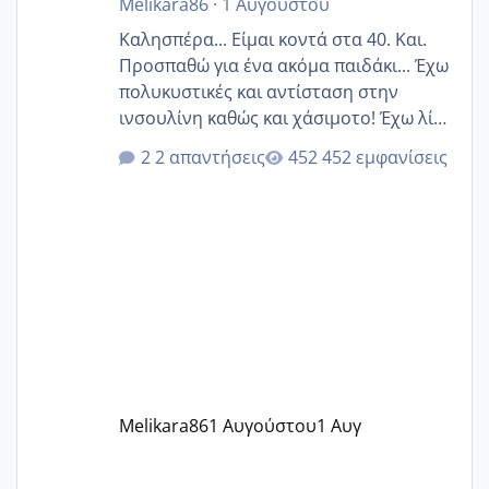
Melikara86
·
1 Αυγούστου
Καλησπέρα... Είμαι κοντά στα 40. Και.
Προσπαθώ για ένα ακόμα παιδάκι... Έχω
πολυκυστικές και αντίσταση στην
ινσουλίνη καθώς και χάσιμοτο! Έχω λίγα
κιλά παραπάνω και όσο κ αν προσπαθώ
2 απαντήσεις
452 εμφανίσεις
δεν χάνω εύκολα! Προσπαθώ για ακόμη
ένα παιδί εδώ και 1,5 χρόνο! Θέλετε να
γράψετε όσες κοπέλες είστε σε
παρόμοια φάση;; Αυτή την στιγμή έχω
δύο χαμένους κύκλους δεν έχω έρθει
περίοδο αυτό τον μήνα περίμενα 20 δεν
ήρθα απλά είδα λίγα ροζ έκανα υπέρηχο
την επομενη μέρα και το ενδομήτριό
ήταν 11,1 χιλιοστά πολύ κα
Melikara86
1 Αυγούστου
1 Αυγ