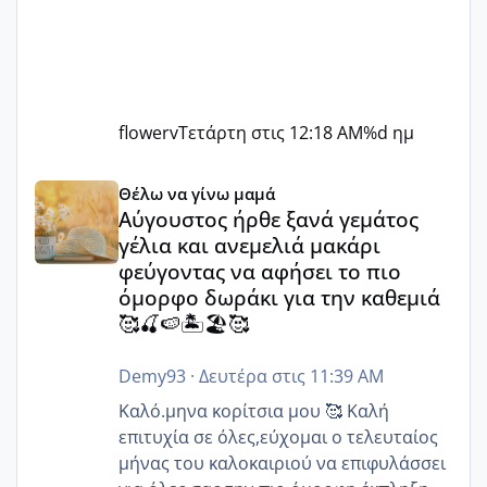
flowerv
Τετάρτη στις 12:18 AM
%d ημ
Αύγουστος ήρθε ξανά γεμάτος γέλια και ανεμελιά μακάρι 
Θέλω να γίνω μαμά
Αύγουστος ήρθε ξανά γεμάτος
γέλια και ανεμελιά μακάρι
φεύγοντας να αφήσει το πιο
όμορφο δωράκι για την καθεμιά
🥰🍒🍉🏝️🏖️🥰
Demy93
·
Δευτέρα στις 11:39 AM
Καλό.μηνα κορίτσια μου 🥰 Καλή
επιτυχία σε όλες,εύχομαι ο τελευταίος
μήνας του καλοκαιριού να επιφυλάσσει