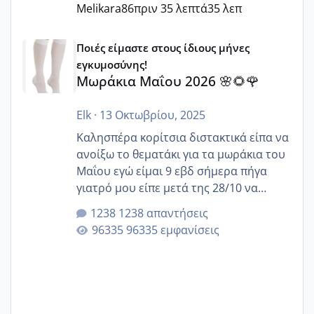
Melikara86
πριν 35 λεπτά
35 λεπ
Μωράκια Μαΐου 2026 🌸🌻🌹
Ποιές είμαστε στους ίδιους μήνες
εγκυμοσύνης!
Μωράκια Μαΐου 2026 🌸🌻🌹
Elk
·
13 Οκτωβρίου, 2025
Καλησπέρα κορίτσια διστακτικά είπα να
ανοίξω το θεματάκι για τα μωράκια του
Μαΐου εγώ είμαι 9 εβδ σήμερα πήγα
γιατρό μου είπε μετά της 28/10 να
κλείσω ραντεβού για την αυχενική είναι
1238 απαντήσεις
καμιά άλλη κοπέλα να γεννάει Μάιο ;;
96335 εμφανίσεις