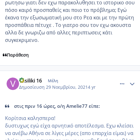
ρωτησω γιατι δεν εχω παρακολυθησει το ιστορικο σου
πόσο καιρό προσπαθείς και ποιο το πρόβλημα; Εγώ
έκανα την εξωσωματική μου στο Ρεα και με την πρώτη
προσπάθεια πέτυχε . Το γιατρο σου τον εχω ακουστα
αλλα δε γνωριζω από αλλες περιπτωσεις κάτι
συγκεκριμενο.
Παράθεση
comment_1269131
Author stats
vasiliki 16
Μέλη
Δημοσίευση
29 Νοεμβρίου, 2021
4 yr
στις πριν 16 ώρες, ο/η Amelie77 είπε:
Κορίτσια καλησπερα!
δυστυχως εγώ είχα αρνητικό αποτέλεσμα. Εχω κλείσει
να ανέβω Αθήνα σε λίγες μέρες (απο επαρχία είμαι) να