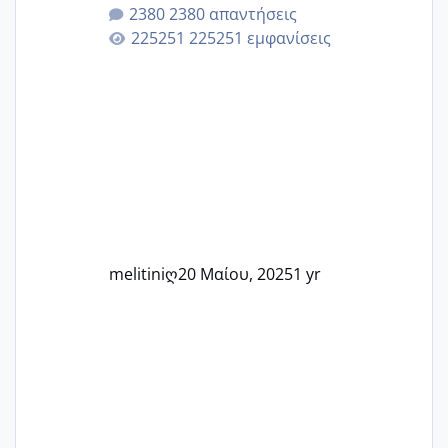
μητρότητα μέσω εξωσωματικής το 2025.
2380 απαντήσεις
Εδώ θα μοιραστούμε αγωνίες, χαρές,
225251 εμφανίσεις
εμπειρίες και κάθε μικρή ή μεγάλη
στιγμή αυτού του ξεχωριστού ταξιδιού.
Καμία δεν είναι μόνη – όλες μαζί
μπορούμε να στηρίξουμε η μία την
άλλη, να δώσουμε κουράγιο στις
δύσκολες στιγμές και να γιορτάσουμε
τις μικρές και μεγάλες νίκες. Είτε είστε
στο στάδιο της προετοιμασίας, είτε
ετοιμάζεστε
melitiniღ
20 Μαίου, 2025
1 yr