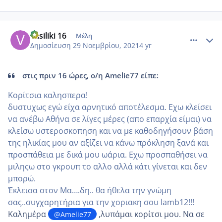
comment_1269130
Author stats
vasiliki 16
Μέλη
Δημοσίευση
29 Νοεμβρίου, 2021
4 yr
στις πριν 16 ώρες, ο/η Amelie77 είπε:
Κορίτσια καλησπερα!
δυστυχως εγώ είχα αρνητικό αποτέλεσμα. Εχω κλείσει
να ανέβω Αθήνα σε λίγες μέρες (απο επαρχία είμαι) να
κλείσω υστεροσκοπηση και να με καθοδηγήσουν βάση
της ηλικίας μου αν αξίζει να κάνω πρόκληση ξανά και
προσπάθεια με δικά μου ωάρια. Εχω προσπαθήσει να
μιληςω στο γκρουπ το αλλο αλλά κάτι γίνεται και δεν
μπορώ.
Έκλεισα στον Μα….δη.. θα ήθελα την γνώμη
σας..συγχαρητήρια για την χοριακη σου lamb12!!!
Καλημέρα
,λυπάμαι κορίτσι μου. Να σε
@Amelie77