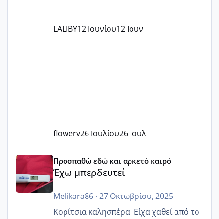
LALIBY
12 Ιουνίου
12 Ιουν
flowerv
26 Ιουλίου
26 Ιουλ
Έχω μπερδευτεί
Προσπαθώ εδώ και αρκετό καιρό
Έχω μπερδευτεί
Melikara86
·
27 Οκτωβρίου, 2025
Κορίτσια καλησπέρα. Είχα χαθεί από το