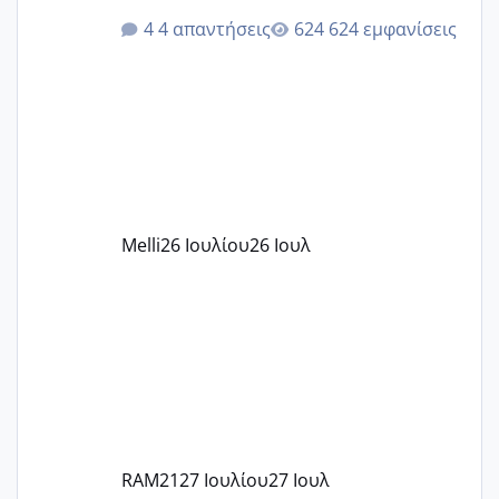
ότι το βαουτσερ καλύπτει όλα τα
4 απαντήσεις
624 εμφανίσεις
δίδακτρα και τα τροφεια του ιδιωτικού
παιδικού σταθμού για όποιον το έχει
πάρει. Οι παιδικοί σταθμοί έχουν
υπογράψει σύμβαση με την ΕΕΤΑΑ ότι
δέχονται παιδιά με βαουτσερ και ότι
αυτό τα καλύπτει όλα εκτός από έξτρα
όπως σχολικό λεωφορείο κτλ. Είναι
παράνομο να χρεώνουν κάτι επιπλέον.
Melli
26 Ιουλίου
26 Ιουλ
Εγώ πήγα σε έναν ιδιωτικό παιδικό στ
RAM21
27 Ιουλίου
27 Ιουλ