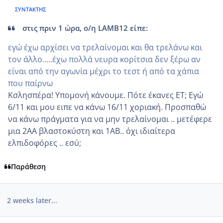
ΣΥΝΤΆΚΤΗΣ
στις πριν 1 ώρα, ο/η LAMB12 είπε:
εγώ έχω αρχίσει να τρελαίνομαι και θα τρελάνω και
τον άλλο.....έχω πολλά νευρα κορίτσια δεν ξέρω αν
είναι από την αγωνία μέχρι το τεστ ή από τα χάπια
που παίρνω
Κσλησπέρα! Υπομονή κάνουμε. Πότε έκανες ΕΤ; Εγώ
6/11 και μου ειπε να κάνω 16/11 χοριακή. Προσπαθώ
να κάνω πράγματα για να μην τρελαίνομαι .. μετέφερε
μια 2ΑΑ βλαστοκύστη και 1ΑΒ.. όχι ιδιαίτερα
ελπιδοφόρες .. εσύ;
Παράθεση
2 weeks later...
comment_1268764
Author stats