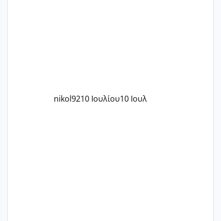
nikol92
10 Ιουλίου
10 Ιουλ