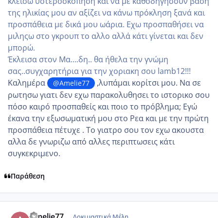
κλείσω υστεροσκοπηση και να με καθοδηγήσουν βάση
της ηλικίας μου αν αξίζει να κάνω πρόκληση ξανά και
προσπάθεια με δικά μου ωάρια. Εχω προσπαθήσει να
μιληςω στο γκρουπ το αλλο αλλά κάτι γίνεται και δεν
μπορώ.
Έκλεισα στον Μα….δη.. θα ήθελα την γνώμη
σας..συγχαρητήρια για την χοριακη σου lamb12!!!
Καλημέρα
,λυπάμαι κορίτσι μου. Να σε
@Amelie77
ρωτησω γιατι δεν εχω παρακολυθησει το ιστορικο σου
πόσο καιρό προσπαθείς και ποιο το πρόβλημα; Εγώ
έκανα την εξωσωματική μου στο Ρεα και με την πρώτη
προσπάθεια πέτυχε . Το γιατρο σου τον εχω ακουστα
αλλα δε γνωριζω από αλλες περιπτωσεις κάτι
συγκεκριμενο.
Παράθεση
comment_1269228
Author stats
Amelie77
Δοκιμαστικά Μέλη