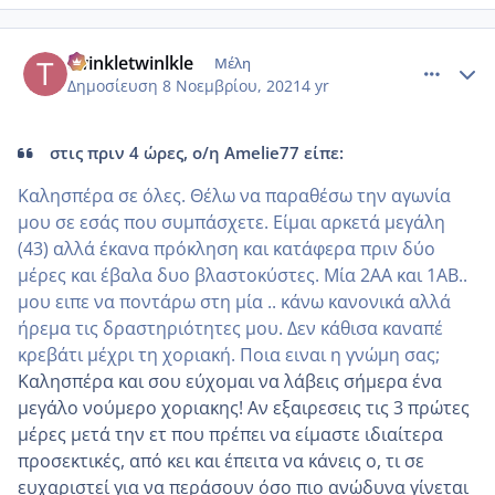
comment_1263021
Author stats
twinkletwinlkle
Μέλη
Δημοσίευση
8 Νοεμβρίου, 2021
4 yr
στις πριν 4 ώρες, ο/η Amelie77 είπε:
Καλησπέρα σε όλες. Θέλω να παραθέσω την αγωνία
μου σε εσάς που συμπάσχετε. Είμαι αρκετά μεγάλη
(43) αλλά έκανα πρόκληση και κατάφερα πριν δύο
μέρες και έβαλα δυο βλαστοκύστες. Μία 2ΑΑ και 1ΑΒ..
μου ειπε να ποντάρω στη μία .. κάνω κανονικά αλλά
ήρεμα τις δραστηριότητες μου. Δεν κάθισα καναπέ
κρεβάτι μέχρι τη χοριακή. Ποια ειναι η γνώμη σας;
Καλησπέρα και σου εύχομαι να λάβεις σήμερα ένα
μεγάλο νούμερο χοριακης! Αν εξαιρεσεις τις 3 πρώτες
μέρες μετά την ετ που πρέπει να είμαστε ιδιαίτερα
προσεκτικές, από κει και έπειτα να κάνεις ο, τι σε
ευχαριστεί για να περάσουν όσο πιο ανώδυνα γίνεται