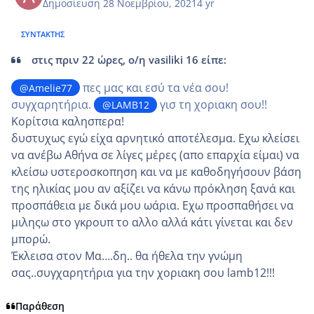
Δημοσίευση
28 Νοεμβρίου, 2021
4 yr
ΣΥΝΤΆΚΤΗΣ
στις πριν 22 ώρες, ο/η vasiliki 16 είπε:
πες μας και εσύ τα νέα σου!
@Amelie77
συγχαρητήρια.
γισ τη χοριακη σου!!
@LAMB12
Κορίτσια καλησπερα!
δυστυχως εγώ είχα αρνητικό αποτέλεσμα. Εχω κλείσει
να ανέβω Αθήνα σε λίγες μέρες (απο επαρχία είμαι) να
κλείσω υστεροσκοπηση και να με καθοδηγήσουν βάση
της ηλικίας μου αν αξίζει να κάνω πρόκληση ξανά και
προσπάθεια με δικά μου ωάρια. Εχω προσπαθήσει να
μιληςω στο γκρουπ το αλλο αλλά κάτι γίνεται και δεν
μπορώ.
Έκλεισα στον Μα….δη.. θα ήθελα την γνώμη
σας..συγχαρητήρια για την χοριακη σου lamb12!!!
Παράθεση