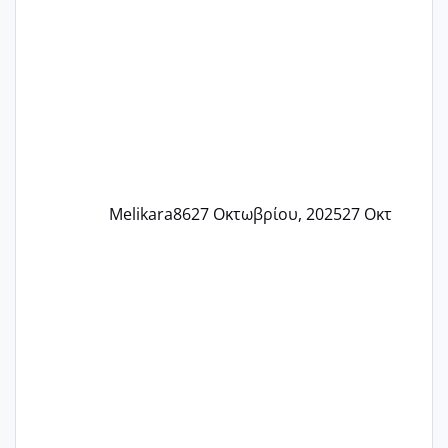
πονάει πολύ το στήθος μου και τα δύο
και βάζω θερμόμετρο και έχω συνεχώς
37 με 37, 3 Έτσι λοιπόν είπα να κάνω
ένα τεστ την παρασ
Melikara86
27 Οκτωβρίου, 2025
27 Οκτ