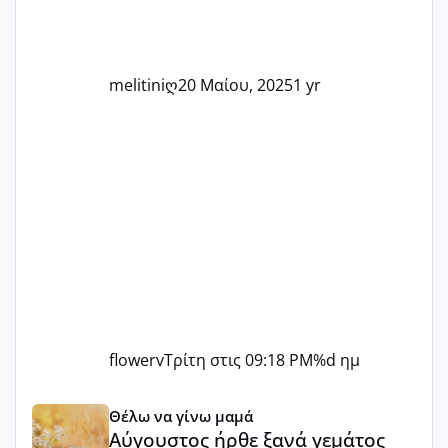
τις μικρές και μεγάλες νίκες. Είτε είστε
στο στάδιο της προετοιμασίας, είτε
ετοιμάζεστε
melitiniღ
20 Μαίου, 2025
1 yr
flowerv
Τρίτη στις 09:18 PM
%d ημ
Αύγουστος ήρθε ξανά γεμάτος γέλια και ανεμελιά μακάρι 
Θέλω να γίνω μαμά
Αύγουστος ήρθε ξανά γεμάτος