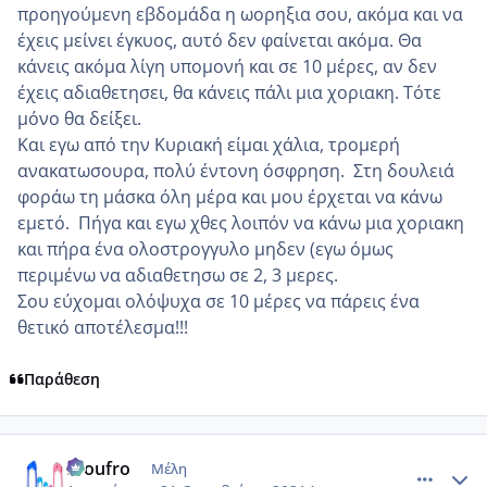
προηγούμενη εβδομάδα η ωορηξια σου, ακόμα και να
έχεις μείνει έγκυος, αυτό δεν φαίνεται ακόμα. Θα
κάνεις ακόμα λίγη υπομονή και σε 10 μέρες, αν δεν
έχεις αδιαθετησει, θα κάνεις πάλι μια χοριακη. Τότε
μόνο θα δείξει.
Και εγω από την Κυριακή είμαι χάλια, τρομερή
ανακατωσουρα, πολύ έντονη όσφρηση. Στη δουλειά
φοράω τη μάσκα όλη μέρα και μου έρχεται να κάνω
εμετό. Πήγα και εγω χθες λοιπόν να κάνω μια χοριακη
και πήρα ένα ολοστρογγυλο μηδεν (εγω όμως
περιμένω να αδιαθετησω σε 2, 3 μερες.
Σου εύχομαι ολόψυχα σε 10 μέρες να πάρεις ένα
θετικό αποτέλεσμα!!!
Παράθεση
comment_1256860
Author stats
Froufro
Μέλη