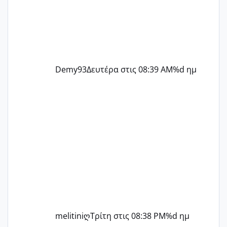
Demy93
Δευτέρα στις 08:39 AM
%d ημ
melitiniღ
Τρίτη στις 08:38 PM
%d ημ