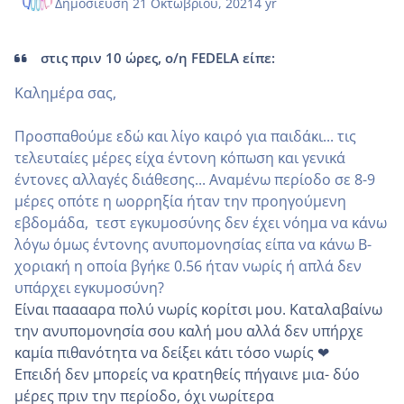
Δημοσίευση
21 Οκτωβρίου, 2021
4 yr
στις πριν 10 ώρες, ο/η FEDELA είπε:
Καλημέρα σας,
Προσπαθούμε εδώ και λίγο καιρό για παιδάκι... τις
τελευταίες μέρες είχα έντονη κόπωση και γενικά
έντονες αλλαγές διάθεσης... Αναμένω περίοδο σε 8-9
μέρες οπότε η ωορρηξία ήταν την προηγούμενη
εβδομάδα, τεστ εγκυμοσύνης δεν έχει νόημα να κάνω
λόγω όμως έντονης ανυπομονησίας είπα να κάνω Β-
χοριακή η οποία βγήκε 0.56 ήταν νωρίς ή απλά δεν
υπάρχει εγκυμοσύνη?
Είναι πααααρα πολύ νωρίς κορίτσι μου. Καταλαβαίνω
την ανυπομονησία σου καλή μου αλλά δεν υπήρχε
καμία πιθανότητα να δείξει κάτι τόσο νωρίς ❤
Επειδή δεν μπορείς να κρατηθείς πήγαινε μια- δύο
μέρες πριν την περίοδο, όχι νωρίτερα