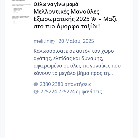
Θέλω να γίνω μαμά
Μελλοντικές Μανούλες
Εξωσωματικής 2025 💫 – Μαζί
στο πιο όμορφο ταξίδι!
melitiniღ
·
20 Μαίου, 2025
Καλωσορίσατε σε αυτόν τον χώρο
αγάπης, ελπίδας και δύναμης,
αφιερωμένο σε όλες τις γυναίκες που
κάνουν το μεγάλο βήμα προς τη
μητρότητα μέσω εξωσωματικής το 2025.
2380 απαντήσεις
Εδώ θα μοιραστούμε αγωνίες, χαρές,
225224 εμφανίσεις
εμπειρίες και κάθε μικρή ή μεγάλη
στιγμή αυτού του ξεχωριστού ταξιδιού.
Καμία δεν είναι μόνη – όλες μαζί
μπορούμε να στηρίξουμε η μία την
άλλη, να δώσουμε κουράγιο στις
δύσκολες στιγμές και να γιορτάσουμε