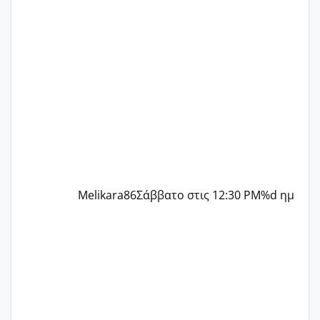
γράψετε όσες κοπέλες είστε σε
παρόμοια φάση;; Αυτή την στιγμή έχω
δύο χαμένους κύκλους δεν έχω έρθει
περίοδο αυτό τον μήνα περίμενα 20 δεν
ήρθα απλά είδα λίγα ροζ έκανα υπέρηχο
την επομενη μέρα και το ενδομήτριό
ήταν 11,1 χιλιοστά πολύ κα
Melikara86
Σάββατο στις 12:30 PM
%d ημ