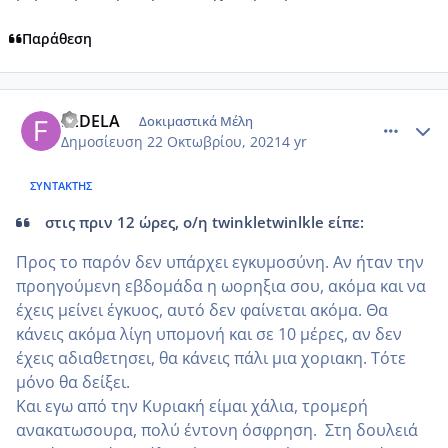
Παράθεση
comment_1256965
Author stats
FEDELA
Δοκιμαστικά Μέλη
Δημοσίευση
22 Οκτωβρίου, 2021
4 yr
ΣΥΝΤΆΚΤΗΣ
στις πριν 12 ώρες, ο/η twinkletwinlkle είπε:
Προς το παρόν δεν υπάρχει εγκυμοσύνη. Αν ήταν την
προηγούμενη εβδομάδα η ωορηξια σου, ακόμα και να
έχεις μείνει έγκυος, αυτό δεν φαίνεται ακόμα. Θα
κάνεις ακόμα λίγη υπομονή και σε 10 μέρες, αν δεν
έχεις αδιαθετησει, θα κάνεις πάλι μια χοριακη. Τότε
μόνο θα δείξει.
Και εγω από την Κυριακή είμαι χάλια, τρομερή
ανακατωσουρα, πολύ έντονη όσφρηση. Στη δουλειά