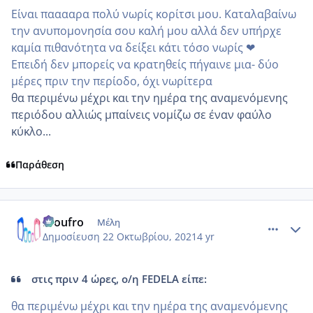
Είναι πααααρα πολύ νωρίς κορίτσι μου. Καταλαβαίνω
την ανυπομονησία σου καλή μου αλλά δεν υπήρχε
καμία πιθανότητα να δείξει κάτι τόσο νωρίς ❤
Επειδή δεν μπορείς να κρατηθείς πήγαινε μια- δύο
μέρες πριν την περίοδο, όχι νωρίτερα
θα περιμένω μέχρι και την ημέρα της αναμενόμενης
περιόδου αλλιώς μπαίνεις νομίζω σε έναν φαύλο
κύκλο...
Παράθεση
comment_1257166
Author stats
Froufro
Μέλη
Δημοσίευση
22 Οκτωβρίου, 2021
4 yr
στις πριν 4 ώρες, ο/η FEDELA είπε:
θα περιμένω μέχρι και την ημέρα της αναμενόμενης