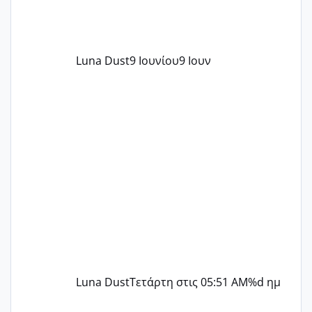
Luna Dust
9 Ιουνίου
9 Ιουν
Luna Dust
Τετάρτη στις 05:51 AM
%d ημ
Μελλοντικές Μανούλες Εξωσωματικής 2025 💫 – Μαζί στο