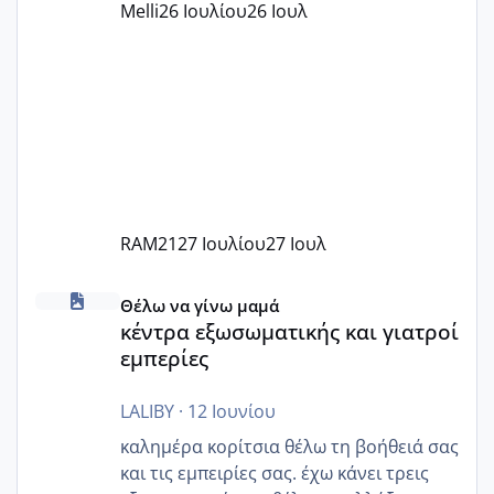
Melli
26 Ιουλίου
26 Ιουλ
Εγώ πήγα σε έναν ιδιωτικό παιδικό στ
RAM21
27 Ιουλίου
27 Ιουλ
κέντρα εξωσωματικής και γιατροί εμπερίες
Θέλω να γίνω μαμά
κέντρα εξωσωματικής και γιατροί
εμπερίες
LALIBY
·
12 Ιουνίου
καλημέρα κορίτσια θέλω τη βοήθειά σας
και τις εμπειρίες σας. έχω κάνει τρεις