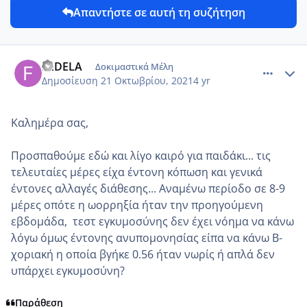
Απαντήστε σε αυτή τη συζήτηση
comment_1256612
Author stats
FEDELA
Δοκιμαστικά Μέλη
Δημοσίευση
21 Οκτωβρίου, 2021
4 yr
Καλημέρα σας,
Προσπαθούμε εδώ και λίγο καιρό για παιδάκι... τις
τελευταίες μέρες είχα έντονη κόπωση και γενικά
έντονες αλλαγές διάθεσης... Αναμένω περίοδο σε 8-9
μέρες οπότε η ωορρηξία ήταν την προηγούμενη
εβδομάδα, τεστ εγκυμοσύνης δεν έχει νόημα να κάνω
λόγω όμως έντονης ανυπομονησίας είπα να κάνω Β-
χοριακή η οποία βγήκε 0.56 ήταν νωρίς ή απλά δεν
υπάρχει εγκυμοσύνη?
Παράθεση