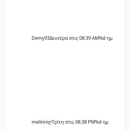
Demy93
Δευτέρα στις 08:39 AM
%d ημ
melitiniღ
Τρίτη στις 08:38 PM
%d ημ