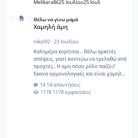
Melikara86
25 Ιουλίου
25 Ιουλ
Χαμηλή άμη
Θέλω να γίνω μαμά
Χαμηλή άμη
nikol92
·
23 Ιουλίου
Καλημέρα κορίτσια... Θέλω αρκετές
απόψεις, γιατί κοντεύω να τρελαθώ από
προχτές.. Η αμη πόσο ρόλο παίζει?
Έκανα ορμονολογικές και είναι χαμηλή
για την ηλικία μου.. Είχα ήδη μια
14 απαντήσεις
εγκυμοσύνη, που έπρεπε να τερματιστεί
1178 εμφανίσεις
στην 27η εβδομάδα και προσπαθώ 7
μήνες ήδη και αρχίζω να αγχώνομαι με
το 1,18... Είμαι 33.. Κάποια που να έμεινε
με χαμηλή άμη???