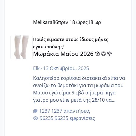
Melikara86
πριν 18 ώρες
18 ωρ
Μωράκια Μαΐου 2026 🌸🌻🌹
Ποιές είμαστε στους ίδιους μήνες
εγκυμοσύνης!
Μωράκια Μαΐου 2026 🌸🌻🌹
Elk
·
13 Οκτωβρίου, 2025
Καλησπέρα κορίτσια διστακτικά είπα να
ανοίξω το θεματάκι για τα μωράκια του
Μαΐου εγώ είμαι 9 εβδ σήμερα πήγα
γιατρό μου είπε μετά της 28/10 να
κλείσω ραντεβού για την αυχενική είναι
1237 απαντήσεις
καμιά άλλη κοπέλα να γεννάει Μάιο ;;
96235 εμφανίσεις