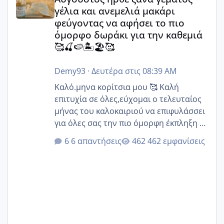
γέλια και ανεμελιά μακάρι
φεύγοντας να αφήσει το πιο
όμορφο δωράκι για την καθεμιά
🥰🍒🍉🏝️🏖️🥰
Demy93
·
Δευτέρα στις 08:39 AM
Καλό.μηνα κορίτσια μου 🥰 Καλή
επιτυχία σε όλες,εύχομαι ο τελευταίος
μήνας του καλοκαιριού να επιφυλάσσει
για όλες σας την πιο όμορφη έκπληξη 🧿
@Elk @Melikara86 @Παρασκευαιδου
6 απαντήσεις
462 εμφανίσεις
@Zenia z @melitiniღ @Christi.D.
@flowerv @Riaa @Ngsofia