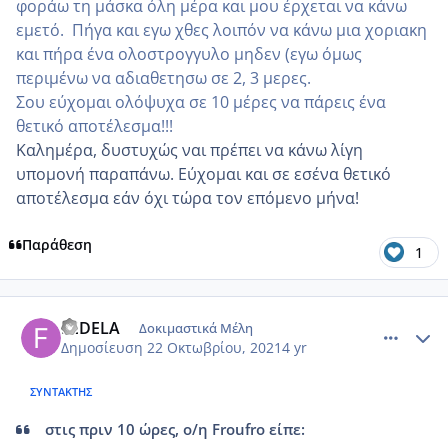
φοράω τη μάσκα όλη μέρα και μου έρχεται να κάνω
εμετό. Πήγα και εγω χθες λοιπόν να κάνω μια χοριακη
και πήρα ένα ολοστρογγυλο μηδεν (εγω όμως
περιμένω να αδιαθετησω σε 2, 3 μερες.
Σου εύχομαι ολόψυχα σε 10 μέρες να πάρεις ένα
θετικό αποτέλεσμα!!!
Καλημέρα, δυστυχώς ναι πρέπει να κάνω λίγη
υπομονή παραπάνω. Εύχομαι και σε εσένα θετικό
αποτέλεσμα εάν όχι τώρα τον επόμενο μήνα!
Παράθεση
1
comment_1256966
Author stats
FEDELA
Δοκιμαστικά Μέλη
Δημοσίευση
22 Οκτωβρίου, 2021
4 yr
ΣΥΝΤΆΚΤΗΣ
στις πριν 10 ώρες, ο/η Froufro είπε: