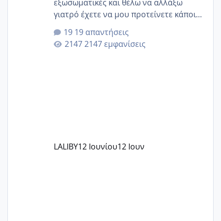
εξωσωματικές και θέλω να αλλάξω
γιατρό έχετε να μου προτείνετε κάποιον
που μείνατε ευχαριστημένες και είχατε
19 απαντήσεις
επιιτυχία? έκανα στο υγεία με τον
2147 εμφανίσεις
ζερβομανωλάκη (δεν το εψαξε καθόλου
το θέμα δεν μου άρεσε καθο΄λου) και
στο γένεσις με τον πάντο
LALIBY
12 Ιουνίου
12 Ιουν