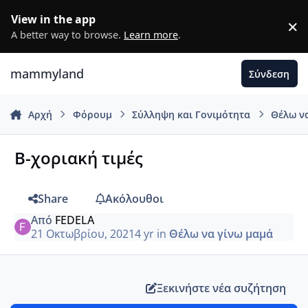
Μετάβαση σε περιεχόμενο
View in the app
×
D
A better way to browse.
Learn more
.
mammyland
Σύνδεση
Αρχή
Φόρουμ
Σύλληψη και Γονιμότητα
Θέλω ν
Β-χοριακή τιμές
Share
Ακόλουθοι
Από
FEDELA
21 Οκτωβρίου, 2021
4 yr
in
Θέλω να γίνω μαμά
Ξεκινήστε νέα συζήτηση