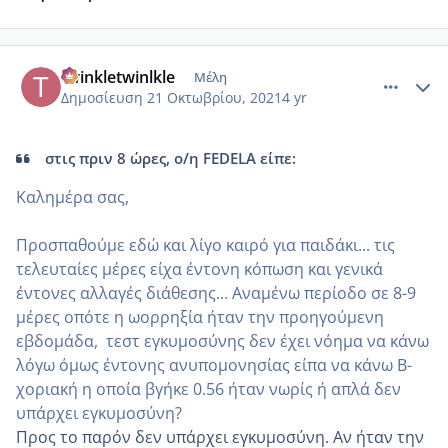
comment_1256804
Author stats
twinkletwinlkle
Μέλη
Δημοσίευση
21 Οκτωβρίου, 2021
4 yr
στις πριν 8 ώρες, ο/η FEDELA είπε:
Καλημέρα σας,
Προσπαθούμε εδώ και λίγο καιρό για παιδάκι... τις
τελευταίες μέρες είχα έντονη κόπωση και γενικά
έντονες αλλαγές διάθεσης... Αναμένω περίοδο σε 8-9
μέρες οπότε η ωορρηξία ήταν την προηγούμενη
εβδομάδα, τεστ εγκυμοσύνης δεν έχει νόημα να κάνω
λόγω όμως έντονης ανυπομονησίας είπα να κάνω Β-
χοριακή η οποία βγήκε 0.56 ήταν νωρίς ή απλά δεν
υπάρχει εγκυμοσύνη?
Προς το παρόν δεν υπάρχει εγκυμοσύνη. Αν ήταν την