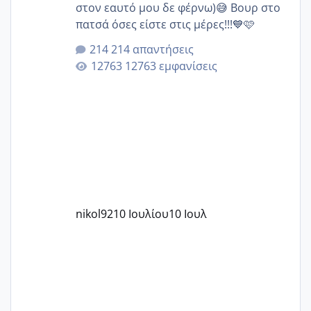
στον εαυτό μου δε φέρνω)😅 Βουρ στο
πατσά όσες είστε στις μέρες!!!💙🩷
214 απαντήσεις
12763 εμφανίσεις
nikol92
10 Ιουλίου
10 Ιουλ