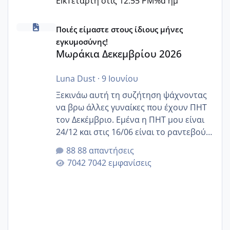
Elk
Τετάρτη στις 12:55 PM
%d ημ
Μωράκια Δεκεμβρίου 2026
Ποιές είμαστε στους ίδιους μήνες
εγκυμοσύνης!
Μωράκια Δεκεμβρίου 2026
Luna Dust
·
9 Ιουνίου
Ξεκινάω αυτή τη συζήτηση ψάχνοντας
να βρω άλλες γυναίκες που έχουν ΠΗΤ
τον Δεκέμβριο. Εμένα η ΠΗΤ μου είναι
24/12 και στις 16/06 είναι το ραντεβού
της αυχενικής διαφάνειας. Έχω αρκετό
88 απαντήσεις
άγχος και οι μέρες δεν φαίνεται να
7042 εμφανίσεις
περνάνε με τίποτα.