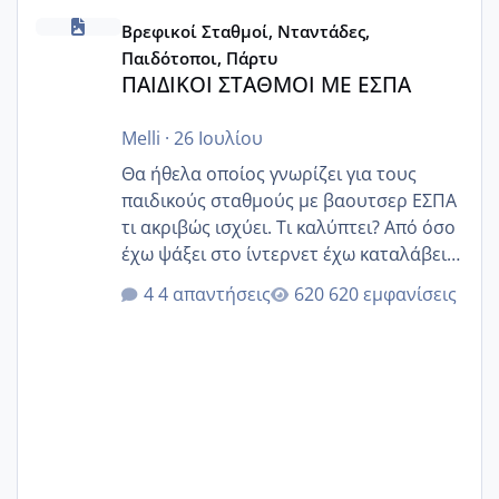
ΠΑΙΔΙΚΟΙ ΣΤΑΘΜΟΙ ΜΕ ΕΣΠΑ
Βρεφικοί Σταθμοί, Νταντάδες,
Παιδότοποι, Πάρτυ
ΠΑΙΔΙΚΟΙ ΣΤΑΘΜΟΙ ΜΕ ΕΣΠΑ
Melli
·
26 Ιουλίου
Θα ήθελα οποίος γνωρίζει για τους
παιδικούς σταθμούς με βαουτσερ ΕΣΠΑ
τι ακριβώς ισχύει. Τι καλύπτει? Από όσο
έχω ψάξει στο ίντερνετ έχω καταλάβει
ότι το βαουτσερ καλύπτει όλα τα
4 απαντήσεις
620 εμφανίσεις
δίδακτρα και τα τροφεια του ιδιωτικού
παιδικού σταθμού για όποιον το έχει
πάρει. Οι παιδικοί σταθμοί έχουν
υπογράψει σύμβαση με την ΕΕΤΑΑ ότι
δέχονται παιδιά με βαουτσερ και ότι
αυτό τα καλύπτει όλα εκτός από έξτρα
όπως σχολικό λεωφορείο κτλ. Είναι
παράνομο να χρεώνουν κάτι επιπλέον.