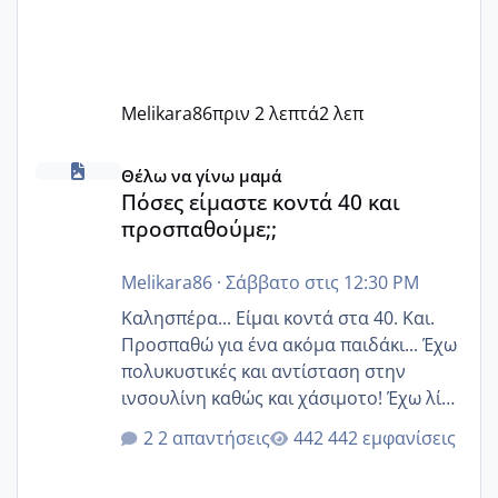
Melikara86
πριν 2 λεπτά
2 λεπ
Πόσες είμαστε κοντά 40 και προσπαθούμε;;
Θέλω να γίνω μαμά
Πόσες είμαστε κοντά 40 και
προσπαθούμε;;
Melikara86
·
Σάββατο στις 12:30 PM
Καλησπέρα... Είμαι κοντά στα 40. Και.
Προσπαθώ για ένα ακόμα παιδάκι... Έχω
πολυκυστικές και αντίσταση στην
ινσουλίνη καθώς και χάσιμοτο! Έχω λίγα
κιλά παραπάνω και όσο κ αν προσπαθώ
2 απαντήσεις
442 εμφανίσεις
δεν χάνω εύκολα! Προσπαθώ για ακόμη
ένα παιδί εδώ και 1,5 χρόνο! Θέλετε να