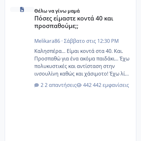
Πόσες είμαστε κοντά 40 και προσπαθούμε;;
Θέλω να γίνω μαμά
Πόσες είμαστε κοντά 40 και
προσπαθούμε;;
Melikara86
·
Σάββατο στις 12:30 PM
Καλησπέρα... Είμαι κοντά στα 40. Και.
Προσπαθώ για ένα ακόμα παιδάκι... Έχω
πολυκυστικές και αντίσταση στην
ινσουλίνη καθώς και χάσιμοτο! Έχω λίγα
κιλά παραπάνω και όσο κ αν προσπαθώ
2 απαντήσεις
442 εμφανίσεις
δεν χάνω εύκολα! Προσπαθώ για ακόμη
ένα παιδί εδώ και 1,5 χρόνο! Θέλετε να
γράψετε όσες κοπέλες είστε σε
παρόμοια φάση;; Αυτή την στιγμή έχω
δύο χαμένους κύκλους δεν έχω έρθει
περίοδο αυτό τον μήνα περίμενα 20 δεν
ήρθα απλά είδα λίγα ροζ έκανα υπέρηχο