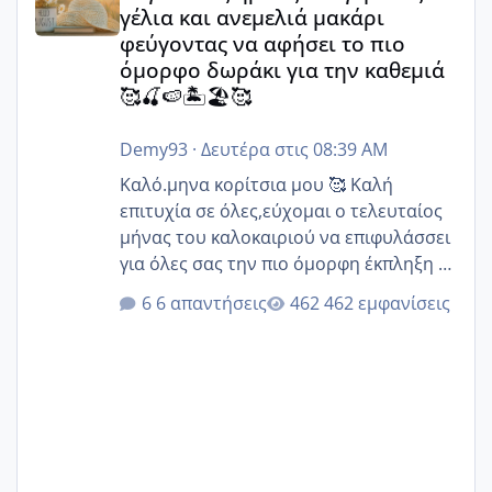
γέλια και ανεμελιά μακάρι
φεύγοντας να αφήσει το πιο
όμορφο δωράκι για την καθεμιά
🥰🍒🍉🏝️🏖️🥰
Demy93
·
Δευτέρα στις 08:39 AM
Καλό.μηνα κορίτσια μου 🥰 Καλή
επιτυχία σε όλες,εύχομαι ο τελευταίος
μήνας του καλοκαιριού να επιφυλάσσει
για όλες σας την πιο όμορφη έκπληξη 🧿
@Elk @Melikara86 @Παρασκευαιδου
6 απαντήσεις
462 εμφανίσεις
@Zenia z @melitiniღ @Christi.D.
@flowerv @Riaa @Ngsofia