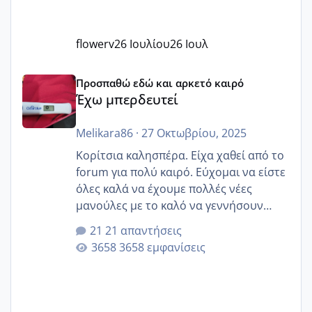
flowerv
26 Ιουλίου
26 Ιουλ
Έχω μπερδευτεί
Προσπαθώ εδώ και αρκετό καιρό
Έχω μπερδευτεί
Melikara86
·
27 Οκτωβρίου, 2025
Κορίτσια καλησπέρα. Είχα χαθεί από το
forum για πολύ καιρό. Εύχομαι να είστε
όλες καλά να έχουμε πολλές νέες
μανούλες με το καλό να γεννήσουν
αυτές που ήδη περιμένουν. Να πάρουν
21 απαντήσεις
γερα μωράκια στην αγκαλίτσα τους
3658 εμφανίσεις
🙏🏼🙏🏼 Ας πάμε λοιπόν στο θέμα μου.
Τελευταία περίοδο 25 σεπτεμβρίου
Εδώ και τέσσερις πέντε μέρες νιώθω
αρρωστη δεν έχω κουράγιο για τίποτα