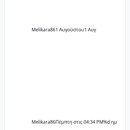
ήρθα απλά είδα λίγα ροζ έκανα υπέρηχο
την επομενη μέρα και το ενδομήτριό
ήταν 11,1 χιλιοστά πολύ κα
Melikara86
1 Αυγούστου
1 Αυγ
Melikara86
Πέμπτη στις 04:34 PM
%d ημ