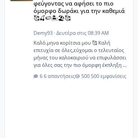
φεύγοντας να αφήσει το πιο
όμορφο δωράκι για την καθεμιά
🥰🍒🍉🏝️🏖️🥰
Demy93
·
Δευτέρα στις 08:39 AM
Καλό.μηνα κορίτσια μου 🥰 Καλή
επιτυχία σε όλες,εύχομαι ο τελευταίος
μήνας του καλοκαιριού να επιφυλάσσει
για όλες σας την πιο όμορφη έκπληξη 🧿
@Elk @Melikara86 @Παρασκευαιδου
6 απαντήσεις
500 εμφανίσεις
@Zenia z @melitiniღ @Christi.D.
@flowerv @Riaa @Ngsofia