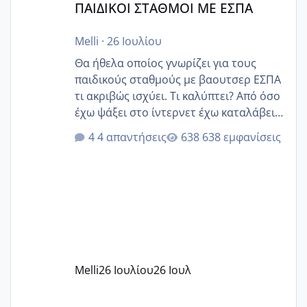
ΠΑΙΔΙΚΟΙ ΣΤΑΘΜΟΙ ΜΕ ΕΣΠΑ
Melli
·
26 Ιουλίου
Θα ήθελα οποίος γνωρίζει για τους
παιδικούς σταθμούς με βαουτσερ ΕΣΠΑ
τι ακριβώς ισχύει. Τι καλύπτει? Από όσο
έχω ψάξει στο ίντερνετ έχω καταλάβει
ότι το βαουτσερ καλύπτει όλα τα
4 απαντήσεις
638 εμφανίσεις
δίδακτρα και τα τροφεια του ιδιωτικού
παιδικού σταθμού για όποιον το έχει
πάρει. Οι παιδικοί σταθμοί έχουν
υπογράψει σύμβαση με την ΕΕΤΑΑ ότι
δέχονται παιδιά με βαουτσερ και ότι
αυτό τα καλύπτει όλα εκτός από έξτρα
όπως σχολικό λεωφορείο κτλ. Είναι
παράνομο να χρεώνουν κάτι επιπλέον.
Melli
26 Ιουλίου
26 Ιουλ
Εγώ πήγα σε έναν ιδιωτικό παιδικό στ