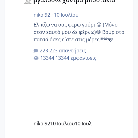
nikol92
·
10 Ιουλίου
Ελπίζω να σας φέρω γούρι 😜 (Μόνο
στον εαυτό μου δε φέρνω)😅 Βουρ στο
πατσά όσες είστε στις μέρες!!!💙🩷
223 απαντήσεις
13344 εμφανίσεις
nikol92
10 Ιουλίου
10 Ιουλ