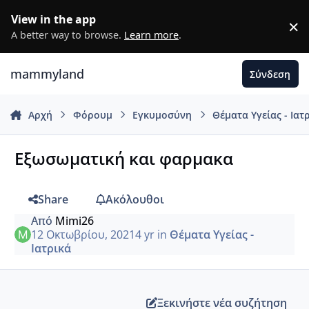
Μετάβαση σε περιεχόμενο
View in the app
×
D
A better way to browse.
Learn more
.
mammyland
Σύνδεση
Αρχή
Φόρουμ
Εγκυμοσύνη
Θέματα Υγείας - Ιατ
Εξωσωματική και φαρμακα
Share
Ακόλουθοι
Από
Mimi26
12 Οκτωβρίου, 2021
4 yr
in
Θέματα Υγείας -
Ιατρικά
Ξεκινήστε νέα συζήτηση