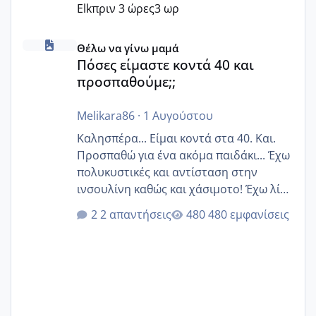
Elk
πριν 3 ώρες
3 ωρ
Πόσες είμαστε κοντά 40 και προσπαθούμε;;
Θέλω να γίνω μαμά
Πόσες είμαστε κοντά 40 και
προσπαθούμε;;
Melikara86
·
1 Αυγούστου
Καλησπέρα... Είμαι κοντά στα 40. Και.
Προσπαθώ για ένα ακόμα παιδάκι... Έχω
πολυκυστικές και αντίσταση στην
ινσουλίνη καθώς και χάσιμοτο! Έχω λίγα
κιλά παραπάνω και όσο κ αν προσπαθώ
2 απαντήσεις
480 εμφανίσεις
δεν χάνω εύκολα! Προσπαθώ για ακόμη
ένα παιδί εδώ και 1,5 χρόνο! Θέλετε να
γράψετε όσες κοπέλες είστε σε
παρόμοια φάση;; Αυτή την στιγμή έχω
δύο χαμένους κύκλους δεν έχω έρθει
περίοδο αυτό τον μήνα περίμενα 20 δεν