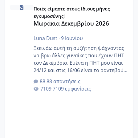
Μωράκια Δεκεμβρίου 2026
Ποιές είμαστε στους ίδιους μήνες
εγκυμοσύνης!
Μωράκια Δεκεμβρίου 2026
Luna Dust
·
9 Ιουνίου
Ξεκινάω αυτή τη συζήτηση ψάχνοντας
να βρω άλλες γυναίκες που έχουν ΠΗΤ
τον Δεκέμβριο. Εμένα η ΠΗΤ μου είναι
24/12 και στις 16/06 είναι το ραντεβού
της αυχενικής διαφάνειας. Έχω αρκετό
88 απαντήσεις
άγχος και οι μέρες δεν φαίνεται να
7109 εμφανίσεις
περνάνε με τίποτα.