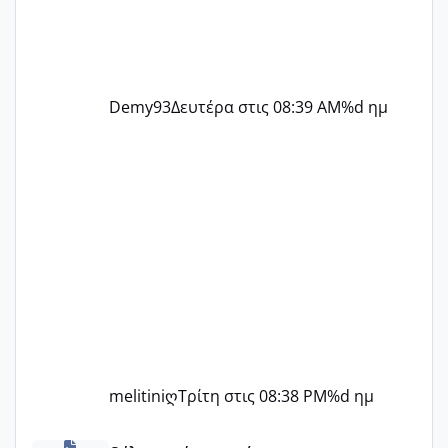
Demy93
Δευτέρα στις 08:39 AM
%d ημ
melitiniღ
Τρίτη στις 08:38 PM
%d ημ
Πόσες είμαστε κοντά 40 και προσπαθούμε;;