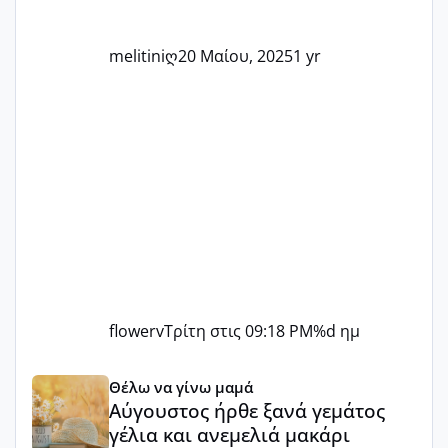
στο στάδιο της προετοιμασίας, είτε
ετοιμάζεστε
melitiniღ
20 Μαίου, 2025
1 yr
flowerv
Τρίτη στις 09:18 PM
%d ημ
Αύγουστος ήρθε ξανά γεμάτος γέλια και ανεμελιά μακάρι 
Θέλω να γίνω μαμά
Αύγουστος ήρθε ξανά γεμάτος
γέλια και ανεμελιά μακάρι