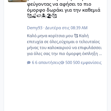
φεύγοντας να αφήσει το πιο
όμορφο δωράκι για την καθεμιά
🥰🍒🍉🏝️🏖️🥰
Demy93
·
Δευτέρα στις 08:39 AM
Καλό.μηνα κορίτσια μου 🥰 Καλή
επιτυχία σε όλες,εύχομαι ο τελευταίος
μήνας του καλοκαιριού να επιφυλάσσει
για όλες σας την πιο όμορφη έκπληξη 🧿
@Elk @Melikara86 @Παρασκευαιδου
6 απαντήσεις
500 εμφανίσεις
@Zenia z @melitiniღ @Christi.D.
@flowerv @Riaa @Ngsofia