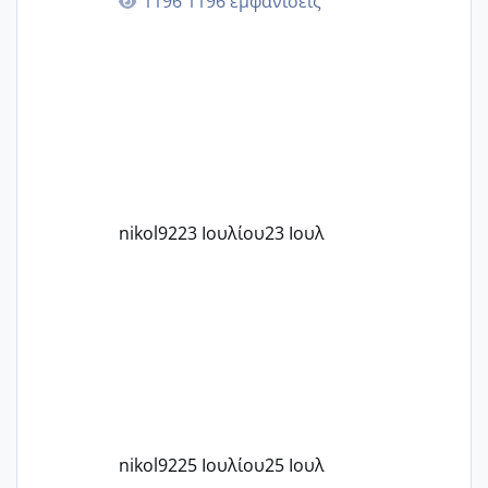
1196 εμφανίσεις
στην 27η εβδομάδα και προσπαθώ 7
μήνες ήδη και αρχίζω να αγχώνομαι με
το 1,18... Είμαι 33.. Κάποια που να έμεινε
με χαμηλή άμη???
nikol92
23 Ιουλίου
23 Ιουλ
nikol92
25 Ιουλίου
25 Ιουλ