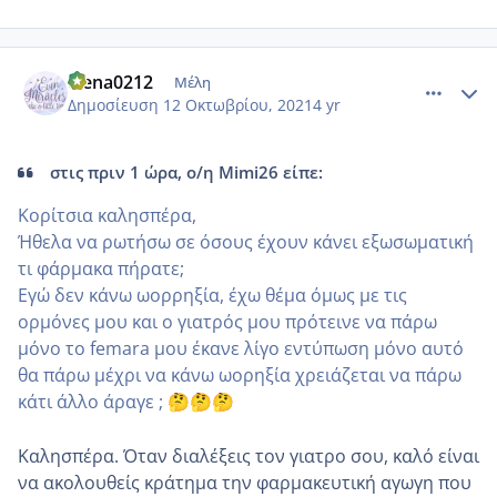
comment_1252993
Author stats
elena0212
Μέλη
Δημοσίευση
12 Οκτωβρίου, 2021
4 yr
στις πριν 1 ώρα, ο/η Mimi26 είπε:
Κορίτσια καλησπέρα,
Ήθελα να ρωτήσω σε όσους έχουν κάνει εξωσωματική
τι φάρμακα πήρατε;
Εγώ δεν κάνω ωορρηξία, έχω θέμα όμως με τις
ορμόνες μου και ο γιατρός μου πρότεινε να πάρω
μόνο το femara μου έκανε λίγο εντύπωση μόνο αυτό
θα πάρω μέχρι να κάνω ωορηξία χρειάζεται να πάρω
κάτι άλλο άραγε ;
🤔
🤔
🤔
Καλησπέρα. Όταν διαλέξεις τον γιατρο σου, καλό είναι
να ακολουθείς κράτημα την φαρμακευτική αγωγη που