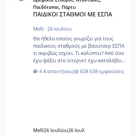
Παιδότοποι, Πάρτυ
ΠΑΙΔΙΚΟΙ ΣΤΑΘΜΟΙ ΜΕ ΕΣΠΑ
Melli
·
26 Ιουλίου
Θα ήθελα οποίος γνωρίζει για τους
παιδικούς σταθμούς με βαουτσερ ΕΣΠΑ
τι ακριβώς ισχύει. Τι καλύπτει? Από όσο
έχω ψάξει στο ίντερνετ έχω καταλάβει
ότι το βαουτσερ καλύπτει όλα τα
4 απαντήσεις
638 εμφανίσεις
δίδακτρα και τα τροφεια του ιδιωτικού
παιδικού σταθμού για όποιον το έχει
πάρει. Οι παιδικοί σταθμοί έχουν
υπογράψει σύμβαση με την ΕΕΤΑΑ ότι
δέχονται παιδιά με βαουτσερ και ότι
αυτό τα καλύπτει όλα εκτός από έξτρα
όπως σχολικό λεωφορείο κτλ. Είναι
παράνομο να χρεώνουν κάτι επιπλέον.
Melli
26 Ιουλίου
26 Ιουλ
Εγώ πήγα σε έναν ιδιωτικό παιδικό στ