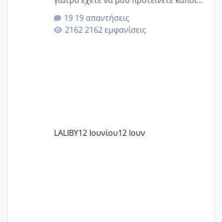
γιατρό έχετε να μου προτείνετε κάποιον
που μείνατε ευχαριστημένες και είχατε
19 απαντήσεις
επιιτυχία? έκανα στο υγεία με τον
2162 εμφανίσεις
ζερβομανωλάκη (δεν το εψαξε καθόλου
το θέμα δεν μου άρεσε καθο΄λου) και
στο γένεσις με τον πάντο
LALIBY
12 Ιουνίου
12 Ιουν