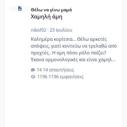
Χαμηλή άμη
Θέλω να γίνω μαμά
Χαμηλή άμη
nikol92
·
23 Ιουλίου
Καλημέρα κορίτσια... Θέλω αρκετές
απόψεις, γιατί κοντεύω να τρελαθώ από
προχτές.. Η αμη πόσο ρόλο παίζει?
Έκανα ορμονολογικές και είναι χαμηλή
για την ηλικία μου.. Είχα ήδη μια
14 απαντήσεις
εγκυμοσύνη, που έπρεπε να τερματιστεί
1196 εμφανίσεις
στην 27η εβδομάδα και προσπαθώ 7
μήνες ήδη και αρχίζω να αγχώνομαι με
το 1,18... Είμαι 33.. Κάποια που να έμεινε
με χαμηλή άμη???