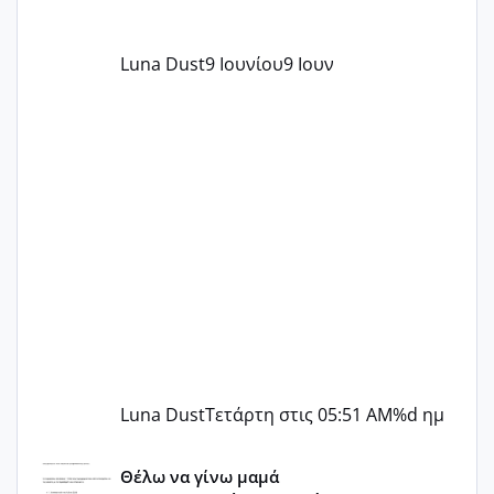
Luna Dust
9 Ιουνίου
9 Ιουν
Luna Dust
Τετάρτη στις 05:51 AM
%d ημ
Μελλοντικές Μανούλες Εξωσωματικής 2025 💫 – Μαζί στο
Θέλω να γίνω μαμά