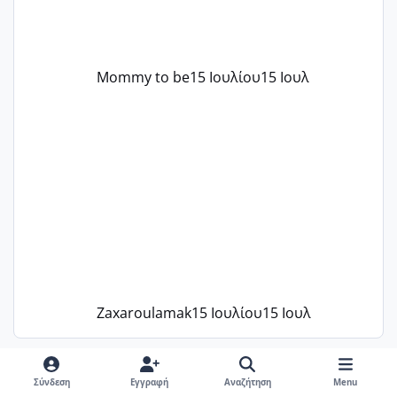
Mommy to be
15 Ιουλίου
15 Ιουλ
Zaxaroulamak
15 Ιουλίου
15 Ιουλ
Ακολουθήστε μας στο Instagram
Σύνδεση
Εγγραφή
Αναζήτηση
Menu