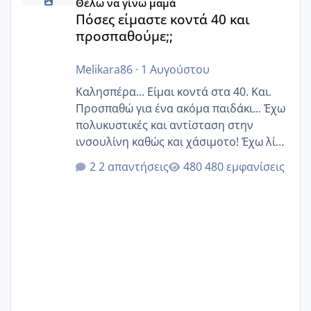
Θέλω να γίνω μαμά
Πόσες είμαστε κοντά 40 και
προσπαθούμε;;
Melikara86
·
1 Αυγούστου
Καλησπέρα... Είμαι κοντά στα 40. Και.
Προσπαθώ για ένα ακόμα παιδάκι... Έχω
πολυκυστικές και αντίσταση στην
ινσουλίνη καθώς και χάσιμοτο! Έχω λίγα
κιλά παραπάνω και όσο κ αν προσπαθώ
2 απαντήσεις
480 εμφανίσεις
δεν χάνω εύκολα! Προσπαθώ για ακόμη
ένα παιδί εδώ και 1,5 χρόνο! Θέλετε να
γράψετε όσες κοπέλες είστε σε
παρόμοια φάση;; Αυτή την στιγμή έχω
δύο χαμένους κύκλους δεν έχω έρθει
περίοδο αυτό τον μήνα περίμενα 20 δεν
ήρθα απλά είδα λίγα ροζ έκανα υπέρηχο
την επομενη μέρα και το ενδομήτριό
ήταν 11,1 χιλιοστά πολύ κα