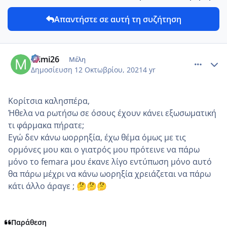
Απαντήστε σε αυτή τη συζήτηση
comment_1252944
Author stats
Mimi26
Μέλη
Δημοσίευση
12 Οκτωβρίου, 2021
4 yr
Κορίτσια καλησπέρα,
Ήθελα να ρωτήσω σε όσους έχουν κάνει εξωσωματική
τι φάρμακα πήρατε;
Εγώ δεν κάνω ωορρηξία, έχω θέμα όμως με τις
ορμόνες μου και ο γιατρός μου πρότεινε να πάρω
μόνο το femara μου έκανε λίγο εντύπωση μόνο αυτό
θα πάρω μέχρι να κάνω ωορηξία χρειάζεται να πάρω
κάτι άλλο άραγε ;
🤔
🤔
🤔
Παράθεση