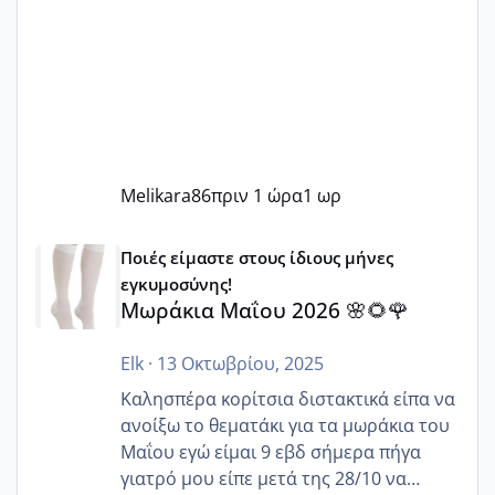
Melikara86
πριν 1 ώρα
1 ωρ
Μωράκια Μαΐου 2026 🌸🌻🌹
Ποιές είμαστε στους ίδιους μήνες
εγκυμοσύνης!
Μωράκια Μαΐου 2026 🌸🌻🌹
Elk
·
13 Οκτωβρίου, 2025
Καλησπέρα κορίτσια διστακτικά είπα να
ανοίξω το θεματάκι για τα μωράκια του
Μαΐου εγώ είμαι 9 εβδ σήμερα πήγα
γιατρό μου είπε μετά της 28/10 να