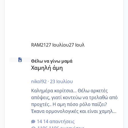
RAM21
27 Ιουλίου
27 Ιουλ
Χαμηλή άμη
Θέλω να γίνω μαμά
Χαμηλή άμη
nikol92
·
23 Ιουλίου
Καλημέρα κορίτσια... Θέλω αρκετές
απόψεις, γιατί κοντεύω να τρελαθώ από
προχτές.. Η αμη πόσο ρόλο παίζει?
Έκανα ορμονολογικές και είναι χαμηλή
για την ηλικία μου.. Είχα ήδη μια
14 απαντήσεις
εγκυμοσύνη, που έπρεπε να τερματιστεί