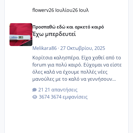
flowerv
26 Ιουλίου
26 Ιουλ
Έχω μπερδευτεί
Προσπαθώ εδώ και αρκετό καιρό
Έχω μπερδευτεί
Melikara86
·
27 Οκτωβρίου, 2025
Κορίτσια καλησπέρα. Είχα χαθεί από το
forum για πολύ καιρό. Εύχομαι να είστε
όλες καλά να έχουμε πολλές νέες
μανούλες με το καλό να γεννήσουν
αυτές που ήδη περιμένουν. Να πάρουν
21 απαντήσεις
γερα μωράκια στην αγκαλίτσα τους
3674 εμφανίσεις
🙏🏼🙏🏼 Ας πάμε λοιπόν στο θέμα μου.
Τελευταία περίοδο 25 σεπτεμβρίου
Εδώ και τέσσερις πέντε μέρες νιώθω
αρρωστη δεν έχω κουράγιο για τίποτα
πονάει πολύ το στήθος μου και τα δύο