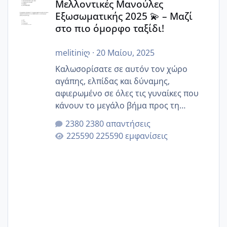
Μελλοντικές Μανούλες
Εξωσωματικής 2025 💫 – Μαζί
στο πιο όμορφο ταξίδι!
melitiniღ
·
20 Μαίου, 2025
Καλωσορίσατε σε αυτόν τον χώρο
αγάπης, ελπίδας και δύναμης,
αφιερωμένο σε όλες τις γυναίκες που
κάνουν το μεγάλο βήμα προς τη
μητρότητα μέσω εξωσωματικής το 2025.
2380 απαντήσεις
Εδώ θα μοιραστούμε αγωνίες, χαρές,
225590 εμφανίσεις
εμπειρίες και κάθε μικρή ή μεγάλη
στιγμή αυτού του ξεχωριστού ταξιδιού.
Καμία δεν είναι μόνη – όλες μαζί
μπορούμε να στηρίξουμε η μία την
άλλη, να δώσουμε κουράγιο στις
δύσκολες στιγμές και να γιορτάσουμε
τις μικρές και μεγάλες νίκες. Είτε είστε