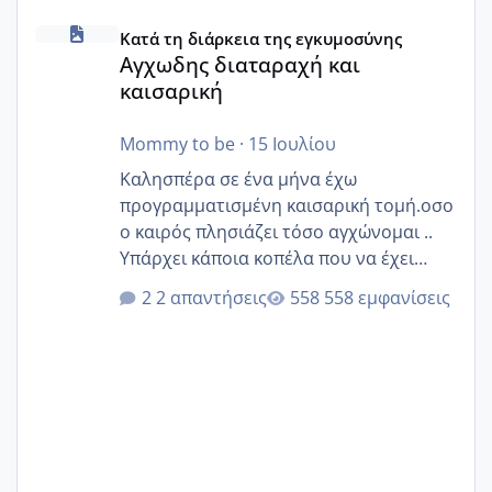
Αγχωδης διαταραχή και καισαρική
Κατά τη διάρκεια της εγκυμοσύνης
Αγχωδης διαταραχή και
καισαρική
Mommy to be
·
15 Ιουλίου
Καλησπέρα σε ένα μήνα έχω
προγραμματισμένη καισαρική τομή.οσο
ο καιρός πλησιάζει τόσο αγχώνομαι ..
Υπάρχει κάποια κοπέλα που να έχει
παρόμοιο ιστορικό να μας πει την
2 απαντήσεις
558 εμφανίσεις
εμπειρία της;Να σημειώσω είναι η
δεύτερη εγκυμοσύνη μου και καισαρική
στην πρώτη είχα κάνει ολική νάρκωση
..βέβαια δεν είχα κανένα άγχος και
στρες ήταν επιλογή για ιατρικούς
λόγους της δεδομένης στιγμής.