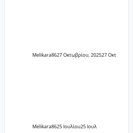
και βάζω θερμόμετρο και έχω συνεχώς
37 με 37, 3 Έτσι λοιπόν είπα να κάνω
ένα τεστ την παρασ
Melikara86
27 Οκτωβρίου, 2025
27 Οκτ
Melikara86
25 Ιουλίου
25 Ιουλ