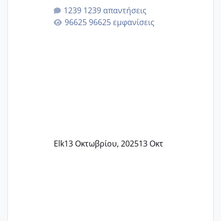
κλείσω ραντεβού για την αυχενική είναι
1239 απαντήσεις
καμιά άλλη κοπέλα να γεννάει Μάιο ;;
96625 εμφανίσεις
Elk
13 Οκτωβρίου, 2025
13 Οκτ