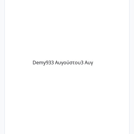
@flowerv @Riaa @Ngsofia
Demy93
3 Αυγούστου
3 Αυγ