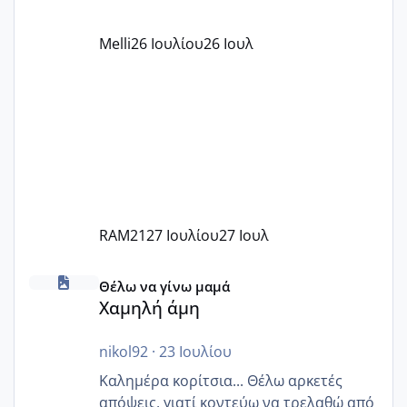
όπως σχολικό λεωφορείο κτλ. Είναι
παράνομο να χρεώνουν κάτι επιπλέον.
Melli
26 Ιουλίου
26 Ιουλ
Εγώ πήγα σε έναν ιδιωτικό παιδικό στ
RAM21
27 Ιουλίου
27 Ιουλ
Χαμηλή άμη
Θέλω να γίνω μαμά
Χαμηλή άμη
nikol92
·
23 Ιουλίου
Καλημέρα κορίτσια... Θέλω αρκετές
απόψεις, γιατί κοντεύω να τρελαθώ από