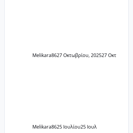
και βάζω θερμόμετρο και έχω συνεχώς
37 με 37, 3 Έτσι λοιπόν είπα να κάνω
ένα τεστ την παρασ
Melikara86
27 Οκτωβρίου, 2025
27 Οκτ
Melikara86
25 Ιουλίου
25 Ιουλ