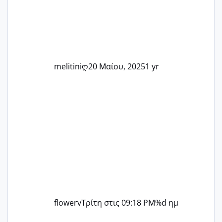
άλλη, να δώσουμε κουράγιο στις
δύσκολες στιγμές και να γιορτάσουμε
τις μικρές και μεγάλες νίκες. Είτε είστε
στο στάδιο της προετοιμασίας, είτε
ετοιμάζεστε
melitiniღ
20 Μαίου, 2025
1 yr
flowerv
Τρίτη στις 09:18 PM
%d ημ
Αύγουστος ήρθε ξανά γεμάτος γέλια και ανεμελιά μακάρι 