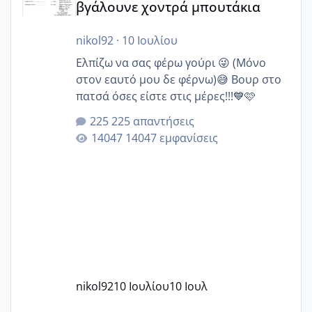
βγάλουνε χοντρά μπουτάκια
nikol92
·
10 Ιουλίου
Ελπίζω να σας φέρω γούρι 😜 (Μόνο
στον εαυτό μου δε φέρνω)😅 Βουρ στο
πατσά όσες είστε στις μέρες!!!💙🩷
225 απαντήσεις
14047 εμφανίσεις
nikol92
10 Ιουλίου
10 Ιουλ