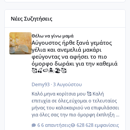
Νέες Συζητήσεις
Αύγουστος ήρθε ξανά γεμάτος γέλια και ανεμελιά μακάρι 
Θέλω να γίνω μαμά
Αύγουστος ήρθε ξανά γεμάτος
γέλια και ανεμελιά μακάρι
φεύγοντας να αφήσει το πιο
όμορφο δωράκι για την καθεμιά
🥰🍒🍉🏝️🏖️🥰
Demy93
·
3 Αυγούστου
Καλό.μηνα κορίτσια μου 🥰 Καλή
επιτυχία σε όλες,εύχομαι ο τελευταίος
μήνας του καλοκαιριού να επιφυλάσσει
για όλες σας την πιο όμορφη έκπληξη 🧿
@Elk @Melikara86 @Παρασκευαιδου
6 απαντήσεις
628 εμφανίσεις
@Zenia z @melitiniღ @Christi.D.