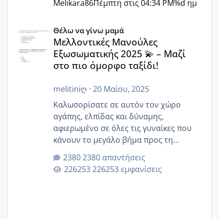
Melikara86
Πέμπτη στις 04:34 PM
%d ημ
Μελλοντικές Μανούλες Εξωσωματικής 2025 💫 – Μαζί στο
Θέλω να γίνω μαμά
Μελλοντικές Μανούλες
Εξωσωματικής 2025 💫 – Μαζί
στο πιο όμορφο ταξίδι!
melitiniღ
·
20 Μαίου, 2025
Καλωσορίσατε σε αυτόν τον χώρο
αγάπης, ελπίδας και δύναμης,
αφιερωμένο σε όλες τις γυναίκες που
κάνουν το μεγάλο βήμα προς τη
μητρότητα μέσω εξωσωματικής το 2025.
2380 απαντήσεις
Εδώ θα μοιραστούμε αγωνίες, χαρές,
226253 εμφανίσεις
εμπειρίες και κάθε μικρή ή μεγάλη
στιγμή αυτού του ξεχωριστού ταξιδιού.
Καμία δεν είναι μόνη – όλες μαζί
μπορούμε να στηρίξουμε η μία την