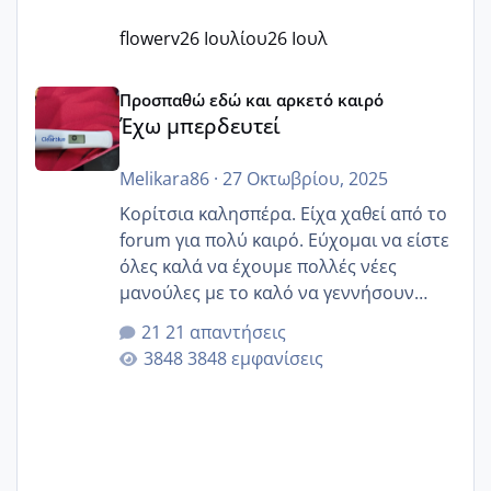
flowerv
26 Ιουλίου
26 Ιουλ
Έχω μπερδευτεί
Προσπαθώ εδώ και αρκετό καιρό
Έχω μπερδευτεί
Melikara86
·
27 Οκτωβρίου, 2025
Κορίτσια καλησπέρα. Είχα χαθεί από το
forum για πολύ καιρό. Εύχομαι να είστε
όλες καλά να έχουμε πολλές νέες
μανούλες με το καλό να γεννήσουν
αυτές που ήδη περιμένουν. Να πάρουν
21 απαντήσεις
γερα μωράκια στην αγκαλίτσα τους
3848 εμφανίσεις
🙏🏼🙏🏼 Ας πάμε λοιπόν στο θέμα μου.
Τελευταία περίοδο 25 σεπτεμβρίου
Εδώ και τέσσερις πέντε μέρες νιώθω
αρρωστη δεν έχω κουράγιο για τίποτα
πονάει πολύ το στήθος μου και τα δύο