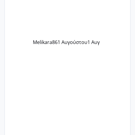
δύο χαμένους κύκλους δεν έχω έρθει
περίοδο αυτό τον μήνα περίμενα 20 δεν
ήρθα απλά είδα λίγα ροζ έκανα υπέρηχο
την επομενη μέρα και το ενδομήτριό
ήταν 11,1 χιλιοστά πολύ κα
Melikara86
1 Αυγούστου
1 Αυγ