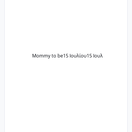
..βέβαια δεν είχα κανένα άγχος και
στρες ήταν επιλογή για ιατρικούς
λόγους της δεδομένης στιγμής.
Mommy to be
15 Ιουλίου
15 Ιουλ