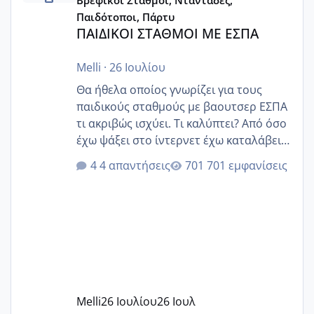
Παιδότοποι, Πάρτυ
ΠΑΙΔΙΚΟΙ ΣΤΑΘΜΟΙ ΜΕ ΕΣΠΑ
Melli
·
26 Ιουλίου
Θα ήθελα οποίος γνωρίζει για τους
παιδικούς σταθμούς με βαουτσερ ΕΣΠΑ
τι ακριβώς ισχύει. Τι καλύπτει? Από όσο
έχω ψάξει στο ίντερνετ έχω καταλάβει
ότι το βαουτσερ καλύπτει όλα τα
4 απαντήσεις
701 εμφανίσεις
δίδακτρα και τα τροφεια του ιδιωτικού
παιδικού σταθμού για όποιον το έχει
πάρει. Οι παιδικοί σταθμοί έχουν
υπογράψει σύμβαση με την ΕΕΤΑΑ ότι
δέχονται παιδιά με βαουτσερ και ότι
αυτό τα καλύπτει όλα εκτός από έξτρα
όπως σχολικό λεωφορείο κτλ. Είναι
παράνομο να χρεώνουν κάτι επιπλέον.
Melli
26 Ιουλίου
26 Ιουλ
Εγώ πήγα σε έναν ιδιωτικό παιδικό στ