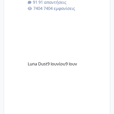
91 απαντήσεις
άγχος και οι μέρες δεν φαίνεται να
7404 εμφανίσεις
περνάνε με τίποτα.
Luna Dust
9 Ιουνίου
9 Ιουν