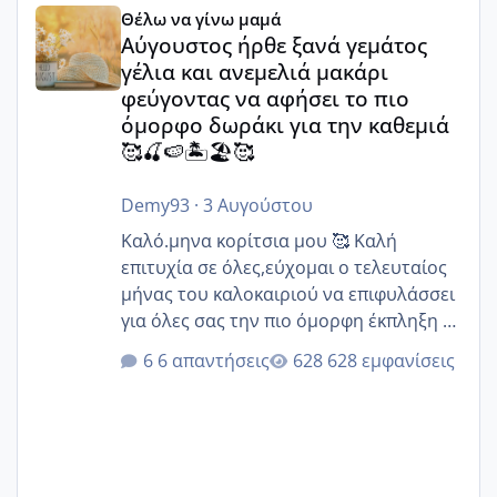
Θέλω να γίνω μαμά
Αύγουστος ήρθε ξανά γεμάτος
γέλια και ανεμελιά μακάρι
φεύγοντας να αφήσει το πιο
όμορφο δωράκι για την καθεμιά
🥰🍒🍉🏝️🏖️🥰
Demy93
·
3 Αυγούστου
Καλό.μηνα κορίτσια μου 🥰 Καλή
επιτυχία σε όλες,εύχομαι ο τελευταίος
μήνας του καλοκαιριού να επιφυλάσσει
για όλες σας την πιο όμορφη έκπληξη 🧿
@Elk @Melikara86 @Παρασκευαιδου
6 απαντήσεις
628 εμφανίσεις
@Zenia z @melitiniღ @Christi.D.
@flowerv @Riaa @Ngsofia