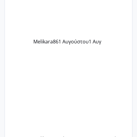
περίοδο αυτό τον μήνα περίμενα 20 δεν
ήρθα απλά είδα λίγα ροζ έκανα υπέρηχο
την επομενη μέρα και το ενδομήτριό
ήταν 11,1 χιλιοστά πολύ κα
Melikara86
1 Αυγούστου
1 Αυγ