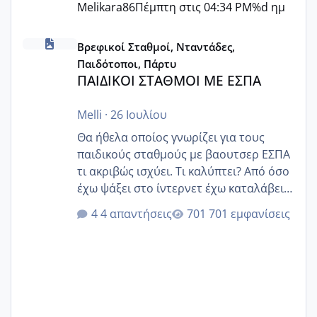
Melikara86
Πέμπτη στις 04:34 PM
%d ημ
ΠΑΙΔΙΚΟΙ ΣΤΑΘΜΟΙ ΜΕ ΕΣΠΑ
Βρεφικοί Σταθμοί, Νταντάδες,
Παιδότοποι, Πάρτυ
ΠΑΙΔΙΚΟΙ ΣΤΑΘΜΟΙ ΜΕ ΕΣΠΑ
Melli
·
26 Ιουλίου
Θα ήθελα οποίος γνωρίζει για τους
παιδικούς σταθμούς με βαουτσερ ΕΣΠΑ
τι ακριβώς ισχύει. Τι καλύπτει? Από όσο
έχω ψάξει στο ίντερνετ έχω καταλάβει
ότι το βαουτσερ καλύπτει όλα τα
4 απαντήσεις
701 εμφανίσεις
δίδακτρα και τα τροφεια του ιδιωτικού
παιδικού σταθμού για όποιον το έχει
πάρει. Οι παιδικοί σταθμοί έχουν
υπογράψει σύμβαση με την ΕΕΤΑΑ ότι
δέχονται παιδιά με βαουτσερ και ότι
αυτό τα καλύπτει όλα εκτός από έξτρα