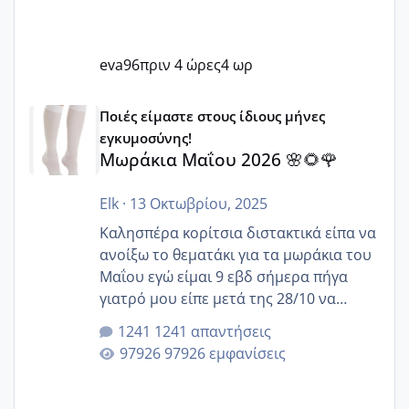
eva96
πριν 4 ώρες
4 ωρ
Μωράκια Μαΐου 2026 🌸🌻🌹
Ποιές είμαστε στους ίδιους μήνες
εγκυμοσύνης!
Μωράκια Μαΐου 2026 🌸🌻🌹
Elk
·
13 Οκτωβρίου, 2025
Καλησπέρα κορίτσια διστακτικά είπα να
ανοίξω το θεματάκι για τα μωράκια του
Μαΐου εγώ είμαι 9 εβδ σήμερα πήγα
γιατρό μου είπε μετά της 28/10 να
κλείσω ραντεβού για την αυχενική είναι
1241 απαντήσεις
καμιά άλλη κοπέλα να γεννάει Μάιο ;;
97926 εμφανίσεις