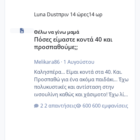
Luna Dust
πριν 14 ώρες
14 ωρ
Πόσες είμαστε κοντά 40 και προσπαθούμε;;
Θέλω να γίνω μαμά
Πόσες είμαστε κοντά 40 και
προσπαθούμε;;
Melikara86
·
1 Αυγούστου
Καλησπέρα... Είμαι κοντά στα 40. Και.
Προσπαθώ για ένα ακόμα παιδάκι... Έχω
πολυκυστικές και αντίσταση στην
ινσουλίνη καθώς και χάσιμοτο! Έχω λίγα
κιλά παραπάνω και όσο κ αν προσπαθώ
2 απαντήσεις
600 εμφανίσεις
δεν χάνω εύκολα! Προσπαθώ για ακόμη
ένα παιδί εδώ και 1,5 χρόνο! Θέλετε να
γράψετε όσες κοπέλες είστε σε
παρόμοια φάση;; Αυτή την στιγμή έχω
δύο χαμένους κύκλους δεν έχω έρθει