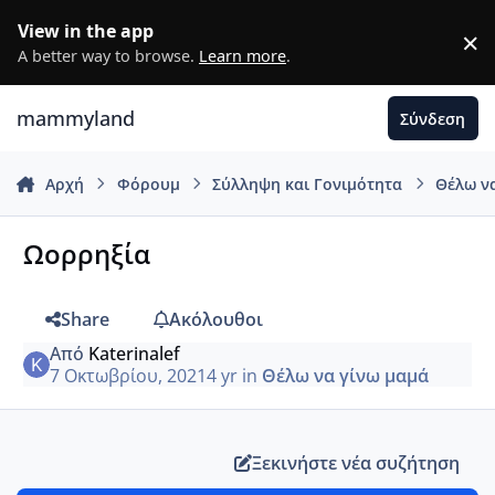
Μετάβαση σε περιεχόμενο
View in the app
×
D
A better way to browse.
Learn more
.
mammyland
Σύνδεση
Αρχή
Φόρουμ
Σύλληψη και Γονιμότητα
Θέλω ν
Ωορρηξία
Share
Ακόλουθοι
Από
Katerinalef
7 Οκτωβρίου, 2021
4 yr
in
Θέλω να γίνω μαμά
Ξεκινήστε νέα συζήτηση