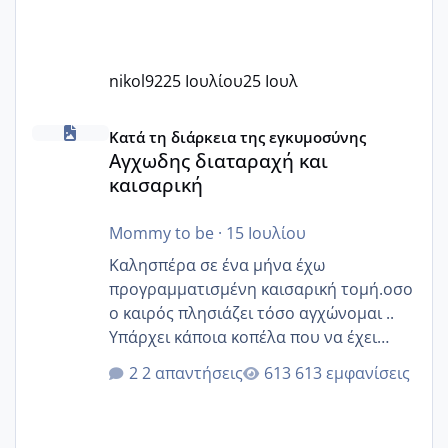
nikol92
25 Ιουλίου
25 Ιουλ
Αγχωδης διαταραχή και καισαρική
Κατά τη διάρκεια της εγκυμοσύνης
Αγχωδης διαταραχή και
καισαρική
Mommy to be
·
15 Ιουλίου
Καλησπέρα σε ένα μήνα έχω
προγραμματισμένη καισαρική τομή.οσο
ο καιρός πλησιάζει τόσο αγχώνομαι ..
Υπάρχει κάποια κοπέλα που να έχει
παρόμοιο ιστορικό να μας πει την
2 απαντήσεις
613 εμφανίσεις
εμπειρία της;Να σημειώσω είναι η
δεύτερη εγκυμοσύνη μου και καισαρική
στην πρώτη είχα κάνει ολική νάρκωση