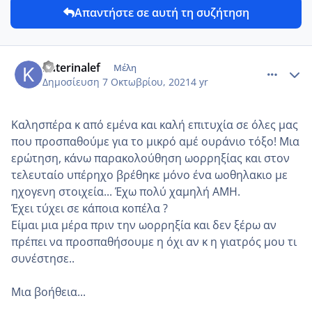
Απαντήστε σε αυτή τη συζήτηση
comment_1251449
Author stats
Katerinalef
Μέλη
Δημοσίευση
7 Οκτωβρίου, 2021
4 yr
Καλησπέρα κ από εμένα και καλή επιτυχία σε όλες μας
που προσπαθούμε για το μικρό αμέ ουράνιο τόξο! Μια
ερώτηση, κάνω παρακολούθηση ωορρηξίας και στον
τελευταίο υπέρηχο βρέθηκε μόνο ένα ωοθηλακιο με
ηχογενη στοιχεία... Έχω πολύ χαμηλή ΑΜΗ.
Έχει τύχει σε κάποια κοπέλα ?
Είμαι μια μέρα πριν την ωορρηξία και δεν ξέρω αν
πρέπει να προσπαθήσουμε η όχι αν κ η γιατρός μου τι
συνέστησε..
Μια βοήθεια...