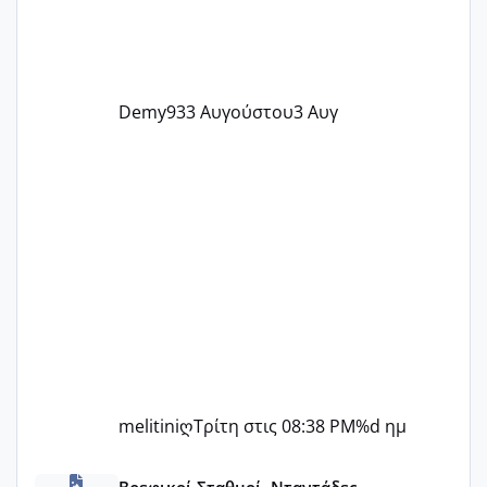
Demy93
3 Αυγούστου
3 Αυγ
melitiniღ
Τρίτη στις 08:38 PM
%d ημ
ΠΑΙΔΙΚΟΙ ΣΤΑΘΜΟΙ ΜΕ ΕΣΠΑ
Βρεφικοί Σταθμοί, Νταντάδες,