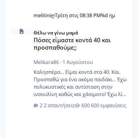
melitiniღ
Τρίτη στις 08:38 PM
%d ημ
Πόσες είμαστε κοντά 40 και προσπαθούμε;;
Θέλω να γίνω μαμά
Πόσες είμαστε κοντά 40 και
προσπαθούμε;;
Melikara86
·
1 Αυγούστου
Καλησπέρα... Είμαι κοντά στα 40. Και.
Προσπαθώ για ένα ακόμα παιδάκι... Έχω
πολυκυστικές και αντίσταση στην
ινσουλίνη καθώς και χάσιμοτο! Έχω λίγα
κιλά παραπάνω και όσο κ αν προσπαθώ
2 απαντήσεις
600 εμφανίσεις
δεν χάνω εύκολα! Προσπαθώ για ακόμη
ένα παιδί εδώ και 1,5 χρόνο! Θέλετε να
γράψετε όσες κοπέλες είστε σε
παρόμοια φάση;; Αυτή την στιγμή έχω