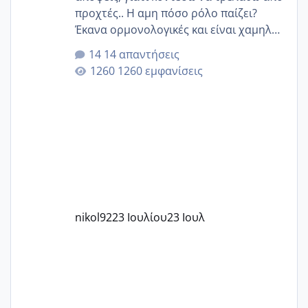
προχτές.. Η αμη πόσο ρόλο παίζει?
Έκανα ορμονολογικές και είναι χαμηλή
για την ηλικία μου.. Είχα ήδη μια
14 απαντήσεις
εγκυμοσύνη, που έπρεπε να τερματιστεί
1260 εμφανίσεις
στην 27η εβδομάδα και προσπαθώ 7
μήνες ήδη και αρχίζω να αγχώνομαι με
το 1,18... Είμαι 33.. Κάποια που να έμεινε
με χαμηλή άμη???
nikol92
23 Ιουλίου
23 Ιουλ