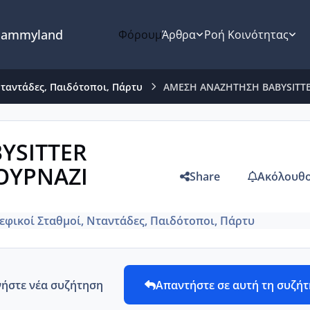
ammyland
Φόρουμ
Άρθρα
Ροή Κοινότητας
Νταντάδες, Παιδότοποι, Πάρτυ
ΑΜΕΣΗ ΑΝΑΖΗΤΗΣΗ BABYSITTE
YSITTER
ΟΥΡΝΑΖΙ
Share
Ακόλουθο
εφικοί Σταθμοί, Νταντάδες, Παιδότοποι, Πάρτυ
νήστε νέα συζήτηση
Απαντήστε σε αυτή τη συζή