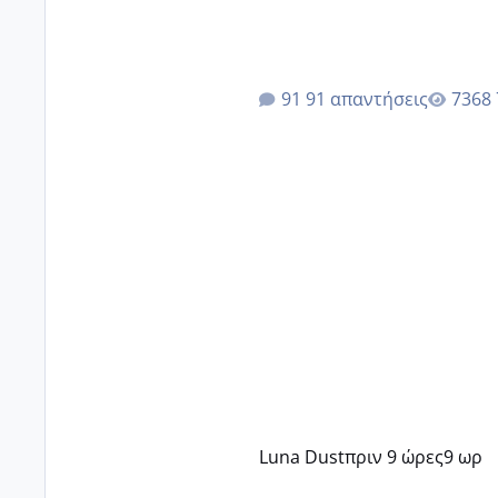
91 απαντήσεις
Luna Dust
πριν 9 ώρες
9 ωρ