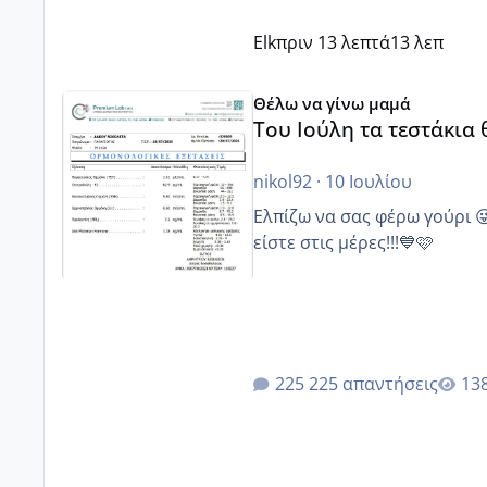
Elk
πριν 13 λεπτά
13 λεπ
Του Ιούλη τα τεστάκια θα βγάλουνε χοντρά μπουτάκι
Θέλω να γίνω μαμά
Του Ιούλη τα τεστάκια
nikol92
·
10 Ιουλίου
Ελπίζω να σας φέρω γούρι 
είστε στις μέρες!!!💙🩷
225 απαντήσεις