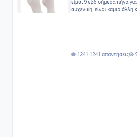
είμαι 9 εβδ σήμερα πήγα για
αυχενική είναι καμιά 
1241 απαντήσεις