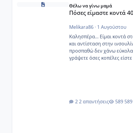
Πόσες είμαστε κοντά 40 και προσπαθούμε;;
Θέλω να γίνω μαμά
Πόσες είμαστε κοντά 4
Melikara86
·
1 Αυγούστου
Καλησπέρα... Είμαι κοντά στα 40. 
και αντίσταση στην ινσουλί
προσπαθώ δεν χάνω εύκολα! Προσπαθώ για ακόμη ένα παιδί εδώ και 1,5 χρόνο! Θέλετε
γράψετε όσες κοπέλες είστε σε παρόμοια φάση;;
κύκλους δεν έχω έρθει περί
έκανα υπέρηχο την επομενη 
2 απαντήσεις
589