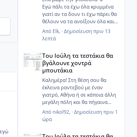
Εγώ πάλι τα έχω όλα κρυμμένα
γιατί αν τα δουν τι έχω πάρει θα
θέλουν να τα ανοίξουν όλα και
δεν θα μείνει τίποτα όρθιο 😂
Από
Elk
, ·
Δημοσίευση
πριν 13
Ωω θα πάτε να γιορτάσεις και τα
λεπτά
γενέθλια σου τι ωραία μια χαρά
Του Ιούλη τα τεστάκια θα βγάλουνε χοντρά μπουτά
🥰 Να τα εκατοστήσεις κορίτσι
Του Ιούλη τα τεστάκια θα
μου να περάσετε καλά !!!
βγάλουνε χοντρά
μπουτάκια
Καλημέρα! Στη θέση σου θα
έκλεινα ραντεβού με έναν
γιατρό, Αθήνα ή σε κάποια άλλη
μεγάλη πόλη και θα πήγαινα
έστω αυθημερόν!! Για δες το
Από
nikol92
, ·
Δημοσίευση
πριν 1
ώρα
Του Ιούλη τα τεστάκια θα βγάλουνε χοντρά μπουτά
Του Ιούλη τα τεστάκια θα