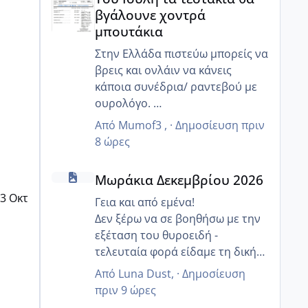
βγάλουνε χοντρά
μπουτάκια
Στην Ελλάδα πιστεύω μπορείς να
βρεις και ονλάιν να κάνεις
κάποια συνέδρια/ ραντεβού με
ουρολόγο.
Ευτυχώς η τεχνολογία βοηθάει
Από
Mumof3
, ·
Δημοσίευση
πριν
☺️
8 ώρες
κ εγώ που μένω Γερμανία και
Μωράκια Δεκεμβρίου 2026
χρειαζόμουν στα ελληνικά μια
Μωράκια Δεκεμβρίου 2026
ειδικότητα μου πρότειναν
3 Οκτ
ονλάιν.
Γεια και από εμένα!
Δεν ξέρω να σε βοηθήσω με την
εξέταση του θυροειδή -
τελευταία φορά είδαμε τη δική
μου τον Μάιο και ήταν εντάξει,
Από
Luna Dust
, ·
Δημοσίευση
δεν την εχει βάλει ο
πριν 9 ώρες
γυναικολόγος μου στις μηνιαίες