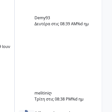
Demy93
Δευτέρα στις 08:39 AM
%d ημ
9 Ιουν
melitiniღ
Τρίτη στις 08:38 PM
%d ημ
Πόσες είμαστε κοντά 40 και προσπαθούμε;;