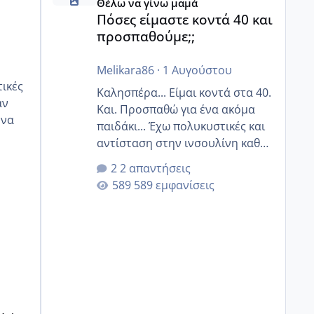
Θέλω να γίνω μαμά
Πόσες είμαστε κοντά 40 και
προσπαθούμε;;
Melikara86
·
1 Αυγούστου
Καλησπέρα... Είμαι κοντά στα 40.
αν
Και. Προσπαθώ για ένα ακόμα
παιδάκι... Έχω πολυκυστικές και
αντίσταση στην ινσουλίνη καθώς
οζ
και χάσιμοτο! Έχω λίγα κιλά
2 απαντήσεις
παραπάνω και όσο κ αν
589 εμφανίσεις
προσπαθώ δεν χάνω εύκολα!
Προσπαθώ για ακόμη ένα παιδί
εδώ και 1,5 χρόνο! Θέλετε να
γράψετε όσες κοπέλες είστε σε
παρόμοια φάση;; Αυτή την
στιγμή έχω δύο χαμένους
κύκλους δεν έχω έρθει περίοδο
αυτό τον μήνα περίμενα 20 δεν