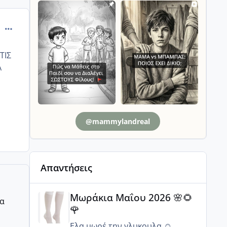
comment_1250601
ΤΙΣ
Α
@mammylandreal
Απαντήσεις
Μωράκια Μαΐου 2026 🌸🌻🌹
Μωράκια Μαΐου 2026 🌸🌻
ρα
🌹
Ελα μωρέ την γλυκουλα ☺️