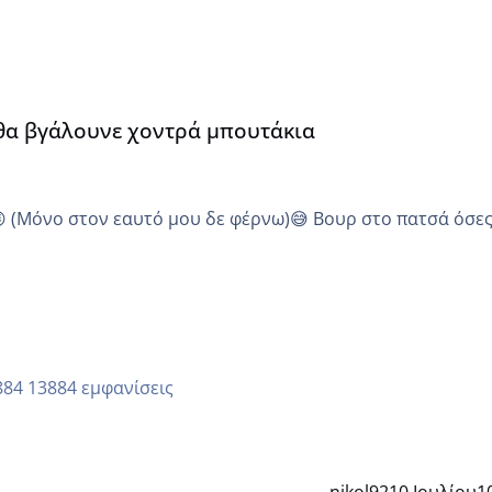
α
 θα βγάλουνε χοντρά μπουτάκια
😜 (Μόνο στον εαυτό μου δε φέρνω)😅 Βουρ στο πατσά όσε
13884 εμφανίσεις
nikol92
10 Ιουλίου
1