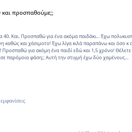
0 και προσπαθούμε;;
Και. Προσπαθώ για ένα ακόμα παιδάκι... Έχω πολυκυστικές
νη καθώς και χάσιμοτο! Έχω λίγα κιλά παραπάνω και όσο κ 
 να
 Αυτή την στιγμή έχω δύο χαμένους
οδο αυτό τον μήνα περίμενα 20 δεν ήρθα απλά είδα λίγα ρ
μέρα και το ενδομήτριό ήταν 11,1 χιλιοστά πολύ κα
 εμφανίσεις