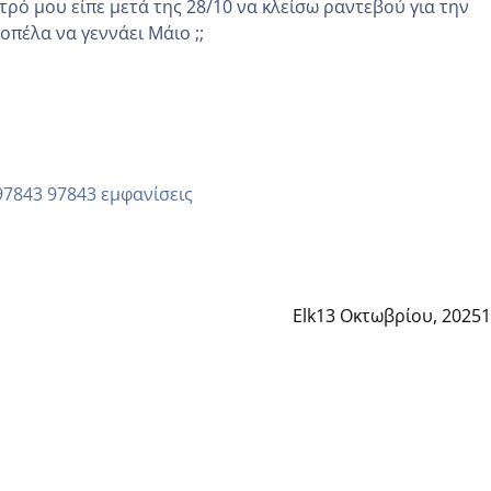
τρό μου είπε μετά της 28/10 να κλείσω ραντεβού για την
άλλη κοπέλα να γεννάει Μάιο ;;
97843 εμφανίσεις
Elk
13 Οκτωβρίου, 2025
1