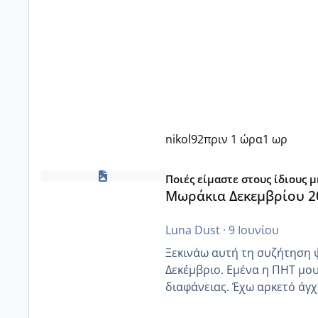
nikol92
πριν 1 ώρα
1 ωρ
Μωράκια Δεκεμβρίου 2026
Ποιές είμαστε στους ίδιους 
Μωράκια Δεκεμβρίου 2
Luna Dust
·
9 Ιουνίου
Ξεκινάω αυτή τη συζήτηση 
Δεκέμβριο. Εμένα η ΠΗΤ μου 
διαφάνειας. Έχω αρκετό άγχο