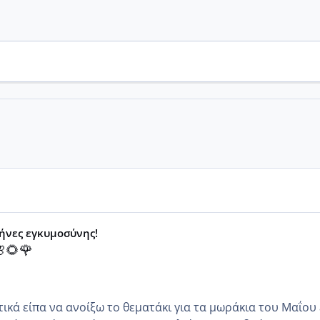
μήνες εγκυμοσύνης!
🌻🌹
κά είπα να ανοίξω το θεματάκι για τα μωράκια του Μαΐου εγώ