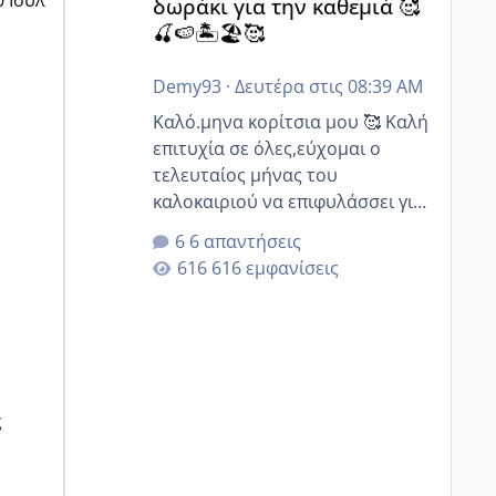
δωράκι για την καθεμιά 🥰
🍒🍉🏝️🏖️🥰
Demy93
·
Δευτέρα στις 08:39 AM
Καλό.μηνα κορίτσια μου 🥰 Καλή
επιτυχία σε όλες,εύχομαι ο
τελευταίος μήνας του
καλοκαιριού να επιφυλάσσει για
όλες σας την πιο όμορφη
6 απαντήσεις
έκπληξη 🧿 @Elk @Melikara86
616 εμφανίσεις
@Παρασκευαιδου @Zenia z
@melitiniღ @Christi.D. @flowerv
@Riaa @Ngsofia
ς