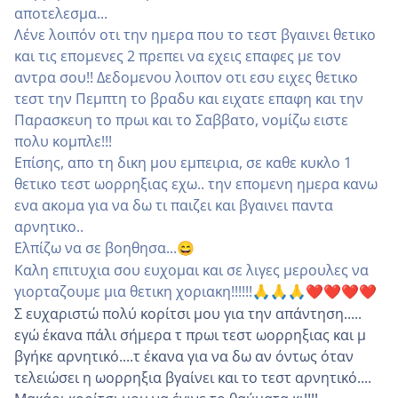
αποτελεσμα...
Λένε λοιπόν οτι την ημερα που το τεστ βγαινει θετικο
και τις επομενες 2 πρεπει να εχεις επαφες με τον
αντρα σου!! Δεδομενου λοιπον οτι εσυ ειχες θετικο
τεστ την Πεμπτη το βραδυ και ειχατε επαφη και την
Παρασκευη το πρωι και το Σαββατο, νομίζω ειστε
πολυ κομπλε!!!
Επίσης, απο τη δικη μου εμπειρια, σε καθε κυκλο 1
θετικο τεστ ωορρηξιας εχω.. την επομενη ημερα κανω
ενα ακομα για να δω τι παιζει και βγαινει παντα
αρνητικο..
Ελπίζω να σε βοηθησα...
😄
Καλη επιτυχια σου ευχομαι και σε λιγες μερουλες να
γιορταζουμε μια θετικη χοριακη!!!!!!
🙏
🙏
🙏
❤️
❤️
❤️
❤️
Σ ευχαριστώ πολύ κορίτσι μου για την απάντηση.....
εγώ έκανα πάλι σήμερα τ πρωι τεστ ωορρηξιας και μ
βγήκε αρνητικό....τ έκανα για να δω αν όντως όταν
τελειώσει η ωορρηξια βγαίνει και το τεστ αρνητικό....