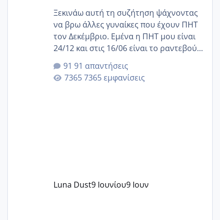
Ξεκινάω αυτή τη συζήτηση ψάχνοντας
να βρω άλλες γυναίκες που έχουν ΠΗΤ
τον Δεκέμβριο. Εμένα η ΠΗΤ μου είναι
24/12 και στις 16/06 είναι το ραντεβού
της αυχενικής διαφάνειας. Έχω αρκετό
91 απαντήσεις
άγχος και οι μέρες δεν φαίνεται να
7365 εμφανίσεις
περνάνε με τίποτα.
Luna Dust
9 Ιουνίου
9 Ιουν