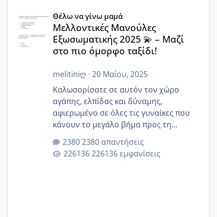
Μελλοντικές Μανούλες Εξωσωματικής 2025 💫 – Μαζί στο
Θέλω να γίνω μαμά
Μελλοντικές Μανούλες
Εξωσωματικής 2025 💫 – Μαζί
στο πιο όμορφο ταξίδι!
melitiniღ
·
20 Μαίου, 2025
Καλωσορίσατε σε αυτόν τον χώρο
αγάπης, ελπίδας και δύναμης,
αφιερωμένο σε όλες τις γυναίκες που
κάνουν το μεγάλο βήμα προς τη
μητρότητα μέσω εξωσωματικής το 2025.
2380 απαντήσεις
Εδώ θα μοιραστούμε αγωνίες, χαρές,
226136 εμφανίσεις
εμπειρίες και κάθε μικρή ή μεγάλη
στιγμή αυτού του ξεχωριστού ταξιδιού.
Καμία δεν είναι μόνη – όλες μαζί
μπορούμε να στηρίξουμε η μία την
άλλη, να δώσουμε κουράγιο στις