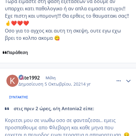
Τωρα ειμαστε στη φαση εξετασεων να δουμε αν
υπαρχει κατι παθολογικο ή αν απλα ειμαστε ατυχοι!!
Εχε πιστη και υπομονη!!! Θα ερθεις το θαυματακι σας!!
🤞
❤️
❤️
❤️
Οσο για το αγχος και αυτη τη σκεψη, ουτε εγω εχω
βρει το κολπο ακομα
😋
Παράθεση
comment_1250660
Author stats
Kate1992
Μέλη
Δημοσίευση
5 Οκτωβρίου, 2021
4 yr
ΣΥΝΤΆΚΤΗΣ
στις πριν 2 ώρες, ο/η Antonia2 είπε:
Κοριτσι μου σε νιωθω οσο σε φανταζεσαι.. εμεις
προσπαθουμε απο Φλεβαρη και καθε μηνα που
ερχεται η περιοδος ειναι τεραστια η απογοητευση..
😔