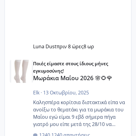
Luna Dust
πριν 8 ώρες
8 ωρ
Μωράκια Μαΐου 2026 🌸🌻🌹
Ποιές είμαστε στους ίδιους μήνες
εγκυμοσύνης!
Μωράκια Μαΐου 2026 🌸🌻🌹
Elk
·
13 Οκτωβρίου, 2025
Καλησπέρα κορίτσια διστακτικά είπα να
ανοίξω το θεματάκι για τα μωράκια του
Μαΐου εγώ είμαι 9 εβδ σήμερα πήγα
γιατρό μου είπε μετά της 28/10 να
κλείσω ραντεβού για την αυχενική είναι
1240 απαντήσεις