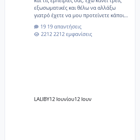
και τις εμπειρίες σας. έχω κάνει τρεις
εξωσωματικές και θέλω να αλλάξω
γιατρό έχετε να μου προτείνετε κάποιον
που μείνατε ευχαριστημένες και είχατε
19 απαντήσεις
επιιτυχία? έκανα στο υγεία με τον
2212 εμφανίσεις
ζερβομανωλάκη (δεν το εψαξε καθόλου
το θέμα δεν μου άρεσε καθο΄λου) και
στο γένεσις με τον πάντο
LALIBY
12 Ιουνίου
12 Ιουν