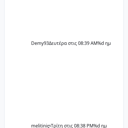
Demy93
Δευτέρα στις 08:39 AM
%d ημ
melitiniღ
Τρίτη στις 08:38 PM
%d ημ