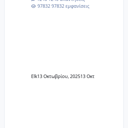
καμιά άλλη κοπέλα να γεννάει Μάιο ;;
97832 εμφανίσεις
Elk
13 Οκτωβρίου, 2025
13 Οκτ