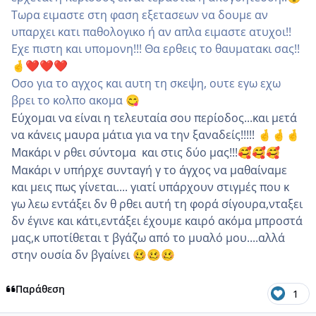
Τωρα ειμαστε στη φαση εξετασεων να δουμε αν
υπαρχει κατι παθολογικο ή αν απλα ειμαστε ατυχοι!!
Εχε πιστη και υπομονη!!! Θα ερθεις το θαυματακι σας!!
🤞
❤️
❤️
❤️
Οσο για το αγχος και αυτη τη σκεψη, ουτε εγω εχω
βρει το κολπο ακομα
😋
Εύχομαι να είναι η τελευταία σου περίοδος...και μετά
να κάνεις μαυρα μάτια για να την ξαναδείς!!!!!
🤞
🤞
🤞
Μακάρι ν ρθει σύντομα και στις δύο μας!!!
🥰
🥰
🥰
Μακάρι ν υπήρχε συνταγή γ το άγχος να μαθαίναμε
και μεις πως γίνεται.... γιατί υπάρχουν στιγμές που κ
γω λεω εντάξει δν θ ρθει αυτή τη φορά σίγουρα,νταξει
δν έγινε και κάτι,εντάξει έχουμε καιρό ακόμα μπροστά
μας,κ υποτίθεται τ βγάζω από το μυαλό μου....αλλά
στην ουσία δν βγαίνει
🥴
🥴
🥴
Παράθεση
1