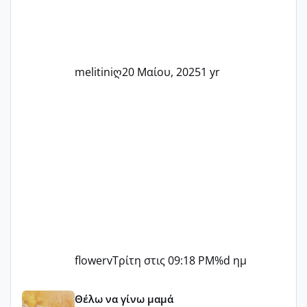
δύσκολες στιγμές και να γιορτάσουμε
τις μικρές και μεγάλες νίκες. Είτε είστε
στο στάδιο της προετοιμασίας, είτε
ετοιμάζεστε
melitiniღ
20 Μαίου, 2025
1 yr
flowerv
Τρίτη στις 09:18 PM
%d ημ
Αύγουστος ήρθε ξανά γεμάτος γέλια και ανεμελιά μακάρι 
Θέλω να γίνω μαμά