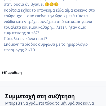
στην ουσία δν βγαίνει
🥴
🥴
🥴
Κορίτσια εχθές το απόγευμα είδα αίμα κόκκινο στο
εσώρουχο.... από εκείνη την ώρα κ μετά τίποτα...
νιώθω κάτι ν τρέχει συνέχεια από κάτω...πηγαίνω
τουαλέτα και είμαι καθαρή.... λέτε ν ήταν αίμα
εμφυτευσης αυτό??
Πότε λέτε ν κάνω τεστ??
Επόμενη περίοδος σύμφωνα με το ημερολόγιο
εφαρμογής 21/10
Παράθεση
Συμμετοχή στη συζήτηση
Μπορείτε να γράψετε τώρα το μήνυμά σας και να