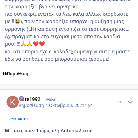
την ωορρηξια βγαινει αρνητικο..
πιο συγκεκριμενα (αν τα λεω καλα αλλιως διορθωστε
με!!!
), πριν την ωορρηξια υπαρχει η αυξηση μιας
😃
ορμονης (LH) και αυτη εντοπιζει το τεστ ωορρηξιας...
Αχ πραγματικα στο ευχομαι μεσα απο την καρδια
μου!!!!!
🙏
🙏
❤️
❤️
και οτι απορια εχεις, καλοδεχουμενη! γι αυτο ειμαστε
εδω να βοηθαμε οσο μπορουμε και ξερουμε!!
Παράθεση
comment_1250456
Author stats
Kate1992
Μέλη
Δημοσίευση
4 Οκτωβρίου, 2021
4 yr
ΣΥΝΤΆΚΤΗΣ
στις πριν 1 ώρα, ο/η Antonia2 είπε: