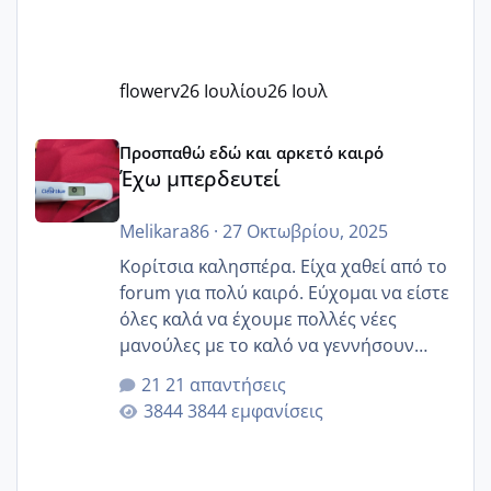
flowerv
26 Ιουλίου
26 Ιουλ
Έχω μπερδευτεί
Προσπαθώ εδώ και αρκετό καιρό
Έχω μπερδευτεί
Melikara86
·
27 Οκτωβρίου, 2025
Κορίτσια καλησπέρα. Είχα χαθεί από το
forum για πολύ καιρό. Εύχομαι να είστε
όλες καλά να έχουμε πολλές νέες
μανούλες με το καλό να γεννήσουν
αυτές που ήδη περιμένουν. Να πάρουν
21 απαντήσεις
γερα μωράκια στην αγκαλίτσα τους
3844 εμφανίσεις
🙏🏼🙏🏼 Ας πάμε λοιπόν στο θέμα μου.
Τελευταία περίοδο 25 σεπτεμβρίου
Εδώ και τέσσερις πέντε μέρες νιώθω