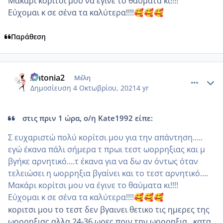
Μακάρι κορίτσι μου να έγινε το θαύματα κι!!!!
Εύχομαι κ σε σένα τα καλύτερα!!!!
🥰
🥰
🥰
Παράθεση
comment_1250413
Author stats
Antonia2
Μέλη
Δημοσίευση
4 Οκτωβρίου, 2021
4 yr
στις πριν 1 ώρα, ο/η Kate1992 είπε:
Σ ευχαριστώ πολύ κορίτσι μου για την απάντηση.....
εγώ έκανα πάλι σήμερα τ πρωι τεστ ωορρηξιας και μ
βγήκε αρνητικό....τ έκανα για να δω αν όντως όταν
τελειώσει η ωορρηξια βγαίνει και το τεστ αρνητικό....
Μακάρι κορίτσι μου να έγινε το θαύματα κι!!!!
Εύχομαι κ σε σένα τα καλύτερα!!!!
🥰
🥰
🥰
κοριτσι μου το τεστ δεν βγαινει θετικο τις ημερες της
ωορρηξιας αλλα 24-36 ωρες πριν την ωορρηξια.. κατα