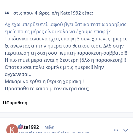
στις πριν 4 ώρες, ο/η Kate1992 είπε:
Αχ έχω μπερδευτεί...αφού βγει θστικο τεστ ωορρηξιας
εμείς ποιες μέρες είναι καλό να έχουμε επαφή?
Το ιδανικο ειναι να εχεις επαφη 3 συνεχομενες ημερες
ξεκινωντας απ την ημερα του θετικου τεστ. Δλδ στην
περιπτωση τη δικη σου πεμπτη-παρασκευη-σαββατο!!!
Η πιο must μερα ειναι η δευτερη (δλδ η παρασκευη)!!!
Οποτε εισαι πολυ κομπλε μ τις ημερες!! Μην
αγχωνεσαι..
Μακαρι να ερθει η θερικη χοριακη!!
Προσπαθειτε καιρο μ τον αντρα σου;;
Παράθεση
comment_1250597
Author stats
Kate1992
Μέλη