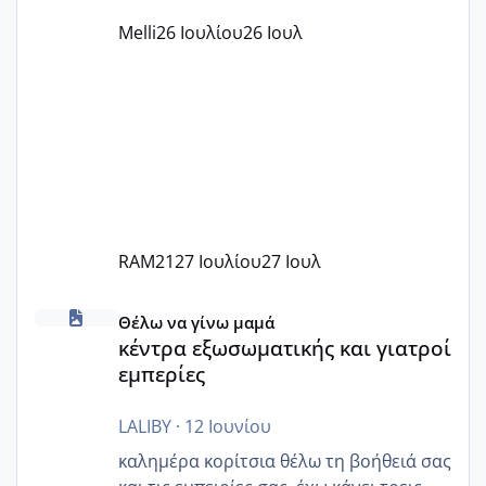
παράνομο να χρεώνουν κάτι επιπλέον.
Melli
26 Ιουλίου
26 Ιουλ
Εγώ πήγα σε έναν ιδιωτικό παιδικό στ
RAM21
27 Ιουλίου
27 Ιουλ
κέντρα εξωσωματικής και γιατροί εμπερίες
Θέλω να γίνω μαμά
κέντρα εξωσωματικής και γιατροί
εμπερίες
LALIBY
·
12 Ιουνίου
καλημέρα κορίτσια θέλω τη βοήθειά σας