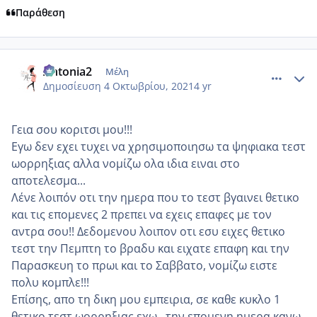
Παράθεση
comment_1250332
Author stats
Antonia2
Μέλη
Δημοσίευση
4 Οκτωβρίου, 2021
4 yr
Γεια σου κοριτσι μου!!!
Εγω δεν εχει τυχει να χρησιμοποιησω τα ψηφιακα τεστ
ωορρηξιας αλλα νομίζω ολα ιδια ειναι στο
αποτελεσμα...
Λένε λοιπόν οτι την ημερα που το τεστ βγαινει θετικο
και τις επομενες 2 πρεπει να εχεις επαφες με τον
αντρα σου!! Δεδομενου λοιπον οτι εσυ ειχες θετικο
τεστ την Πεμπτη το βραδυ και ειχατε επαφη και την
Παρασκευη το πρωι και το Σαββατο, νομίζω ειστε
πολυ κομπλε!!!
Επίσης, απο τη δικη μου εμπειρια, σε καθε κυκλο 1
θετικο τεστ ωορρηξιας εχω.. την επομενη ημερα κανω