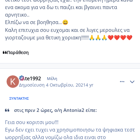
ενα ακομα για να δω τι παιζει και βγαινει παντα
αρνητικο..
Ελπίζω να σε βοηθησα...
😄
Καλη επιτυχια σου ευχομαι και σε λιγες μερουλες να
γιορταζουμε μια θετικη χοριακη!!!!!!
🙏
🙏
🙏
❤️
❤️
❤️
❤️
Παράθεση
comment_1250377
Author stats
Kate1992
Μέλη
Δημοσίευση
4 Οκτωβρίου, 2021
4 yr
ΣΥΝΤΆΚΤΗΣ
στις πριν 2 ώρες, ο/η Antonia2 είπε:
Γεια σου κοριτσι μου!!!
Εγω δεν εχει τυχει να χρησιμοποιησω τα ψηφιακα τεστ
ωορρηξιας αλλα νομίζω ολα ιδια ειναι στο