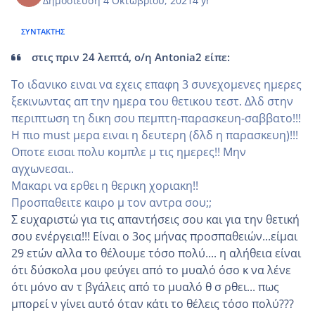
Δημοσίευση
4 Οκτωβρίου, 2021
4 yr
ΣΥΝΤΆΚΤΗΣ
στις πριν 24 λεπτά, ο/η Antonia2 είπε:
Το ιδανικο ειναι να εχεις επαφη 3 συνεχομενες ημερες
ξεκινωντας απ την ημερα του θετικου τεστ. Δλδ στην
περιπτωση τη δικη σου πεμπτη-παρασκευη-σαββατο!!!
Η πιο must μερα ειναι η δευτερη (δλδ η παρασκευη)!!!
Οποτε εισαι πολυ κομπλε μ τις ημερες!! Μην
αγχωνεσαι..
Μακαρι να ερθει η θερικη χοριακη!!
Προσπαθειτε καιρο μ τον αντρα σου;;
Σ ευχαριστώ για τις απαντήσεις σου και για την θετική
σου ενέργεια!!! Είναι ο 3ος μήνας προσπαθειών...είμαι
29 ετών αλλα το θέλουμε τόσο πολύ.... η αλήθεια είναι
ότι δύσκολα μου φεύγει από το μυαλό όσο κ να λένε
ότι μόνο αν τ βγάλεις από το μυαλό θ σ ρθει... πως
μπορεί ν γίνει αυτό όταν κάτι το θέλεις τόσο πολύ???