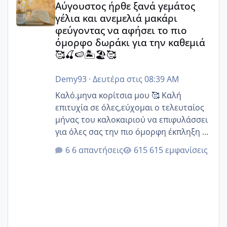
Αύγουστος ήρθε ξανά γεμάτος
γέλια και ανεμελιά μακάρι
φεύγοντας να αφήσει το πιο
όμορφο δωράκι για την καθεμιά
🥰🍒🍉🏝️🏖️🥰
Demy93
·
Δευτέρα στις 08:39 AM
Καλό.μηνα κορίτσια μου 🥰 Καλή
επιτυχία σε όλες,εύχομαι ο τελευταίος
μήνας του καλοκαιριού να επιφυλάσσει
για όλες σας την πιο όμορφη έκπληξη 🧿
@Elk @Melikara86 @Παρασκευαιδου
6 απαντήσεις
615 εμφανίσεις
@Zenia z @melitiniღ @Christi.D.
@flowerv @Riaa @Ngsofia