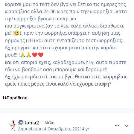
κοριτσι μου το τεστ δεν βγαινει θετικο τις ημερες της
ωορρηξιας αλλα 24-36 ωρες πριν την ωορρηξια.. κατα
την ωορρηξια βγαινει αρνητικο..
πιο συγκεκριμενα (αν τα λεω καλα αλλιως διορθωστε
με!!!
), πριν την ωορρηξια υπαρχει η αυξηση μιας
😃
ορμονης (LH) και αυτη εντοπιζει το τεστ ωορρηξιας...
Αχ πραγματικα στο ευχομαι μεσα απο την καρδια
μου!!!!!
🙏
🙏
❤️
❤️
και οτι απορια εχεις, καλοδεχουμενη! γι αυτο ειμαστε
εδω να βοηθαμε οσο μπορουμε και ξερουμε!!
Αχ έχω μπερδευτεί...αφού βγει θστικο τεστ ωορρηξιας
εμείς ποιες μέρες είναι καλό να έχουμε επαφή?
Παράθεση
comment_1250594
Author stats
Antonia2
Μέλη
Δημοσίευση
4 Οκτωβρίου, 2021
4 yr