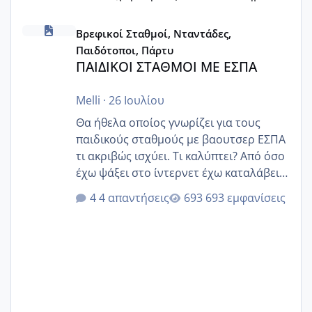
ΠΑΙΔΙΚΟΙ ΣΤΑΘΜΟΙ ΜΕ ΕΣΠΑ
Βρεφικοί Σταθμοί, Νταντάδες,
Παιδότοποι, Πάρτυ
ΠΑΙΔΙΚΟΙ ΣΤΑΘΜΟΙ ΜΕ ΕΣΠΑ
Melli
·
26 Ιουλίου
Θα ήθελα οποίος γνωρίζει για τους
παιδικούς σταθμούς με βαουτσερ ΕΣΠΑ
τι ακριβώς ισχύει. Τι καλύπτει? Από όσο
έχω ψάξει στο ίντερνετ έχω καταλάβει
ότι το βαουτσερ καλύπτει όλα τα
4 απαντήσεις
693 εμφανίσεις
δίδακτρα και τα τροφεια του ιδιωτικού
παιδικού σταθμού για όποιον το έχει
πάρει. Οι παιδικοί σταθμοί έχουν
υπογράψει σύμβαση με την ΕΕΤΑΑ ότι
δέχονται παιδιά με βαουτσερ και ότι
αυτό τα καλύπτει όλα εκτός από έξτρα
όπως σχολικό λεωφορείο κτλ. Είναι