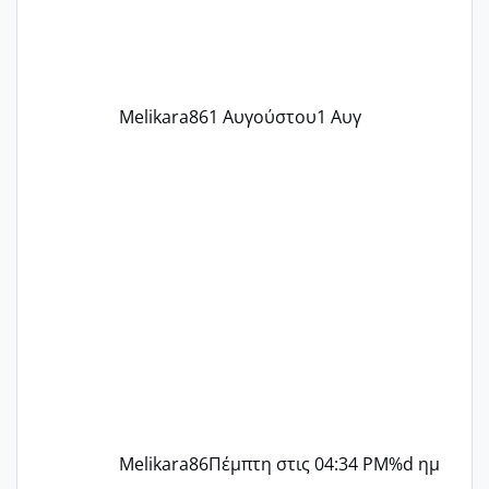
ήρθα απλά είδα λίγα ροζ έκανα υπέρηχο
την επομενη μέρα και το ενδομήτριό
ήταν 11,1 χιλιοστά πολύ κα
Melikara86
1 Αυγούστου
1 Αυγ
Melikara86
Πέμπτη στις 04:34 PM
%d ημ