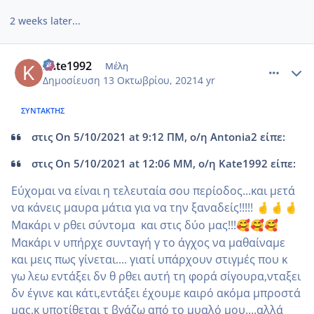
2 weeks later...
comment_1253164
Author stats
Kate1992
Μέλη
Δημοσίευση
13 Οκτωβρίου, 2021
4 yr
ΣΥΝΤΆΚΤΗΣ
στις On 5/10/2021 at 9:12 ΠΜ, ο/η Antonia2 είπε:
στις On 5/10/2021 at 12:06 ΜΜ, ο/η Kate1992 είπε:
Εύχομαι να είναι η τελευταία σου περίοδος...και μετά
να κάνεις μαυρα μάτια για να την ξαναδείς!!!!!
🤞
🤞
🤞
Μακάρι ν ρθει σύντομα και στις δύο μας!!!
🥰
🥰
🥰
Μακάρι ν υπήρχε συνταγή γ το άγχος να μαθαίναμε
και μεις πως γίνεται.... γιατί υπάρχουν στιγμές που κ
γω λεω εντάξει δν θ ρθει αυτή τη φορά σίγουρα,νταξει
δν έγινε και κάτι,εντάξει έχουμε καιρό ακόμα μπροστά
μας,κ υποτίθεται τ βγάζω από το μυαλό μου....αλλά