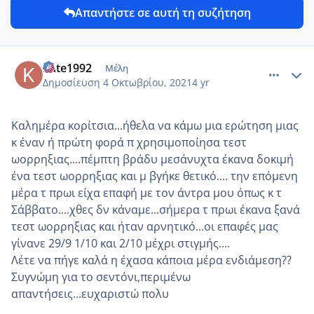
Απαντήστε σε αυτή τη συζήτηση
comment_1250273
Author stats
Kate1992
Μέλη
Δημοσίευση
4 Οκτωβρίου, 2021
4 yr
Καλημέρα κορίτσια...ήθελα να κάμω μια ερώτηση μιας
κ έναν ή πρώτη φορά π χρησιμοποίησα τεστ
ωορρηξιας....πέμπτη βράδυ μεσάνυχτα έκανα δοκιμή
ένα τεστ ωορρηξιας και μ βγήκε θετικό.... την επόμενη
μέρα τ πρωι είχα επαφή με τον άντρα μου όπως κ τ
Σάββατο....χθες δν κάναμε...σήμερα τ πρωι έκανα ξανά
τεστ ωορρηξιας και ήταν αρνητικό...οι επαφές μας
γίνανε 29/9 1/10 και 2/10 μέχρι στιγμής....
Λέτε να πήγε καλά η έχασα κάποια μέρα ενδιάμεση??
Συγνώμη για το σεντόνι,περιμένω
απαντήσεις...ευχαριστώ πολυ