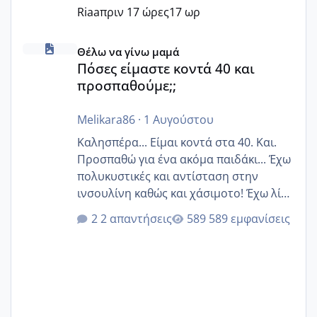
Riaa
πριν 17 ώρες
17 ωρ
Πόσες είμαστε κοντά 40 και προσπαθούμε;;
Θέλω να γίνω μαμά
Πόσες είμαστε κοντά 40 και
προσπαθούμε;;
Melikara86
·
1 Αυγούστου
Καλησπέρα... Είμαι κοντά στα 40. Και.
Προσπαθώ για ένα ακόμα παιδάκι... Έχω
πολυκυστικές και αντίσταση στην
ινσουλίνη καθώς και χάσιμοτο! Έχω λίγα
κιλά παραπάνω και όσο κ αν προσπαθώ
2 απαντήσεις
589 εμφανίσεις
δεν χάνω εύκολα! Προσπαθώ για ακόμη
ένα παιδί εδώ και 1,5 χρόνο! Θέλετε να
γράψετε όσες κοπέλες είστε σε
παρόμοια φάση;; Αυτή την στιγμή έχω
δύο χαμένους κύκλους δεν έχω έρθει
περίοδο αυτό τον μήνα περίμενα 20 δεν