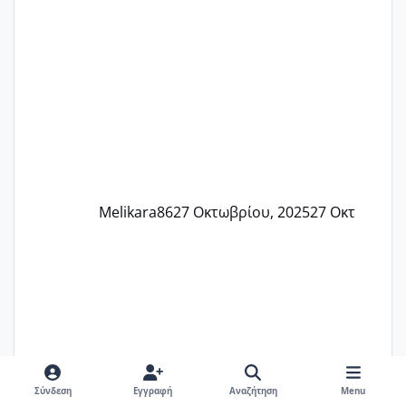
αρρωστη δεν έχω κουράγιο για τίποτα
πονάει πολύ το στήθος μου και τα δύο
και βάζω θερμόμετρο και έχω συνεχώς
37 με 37, 3 Έτσι λοιπόν είπα να κάνω
ένα τεστ την παρασ
Melikara86
27 Οκτωβρίου, 2025
27 Οκτ
Σύνδεση
Εγγραφή
Αναζήτηση
Menu