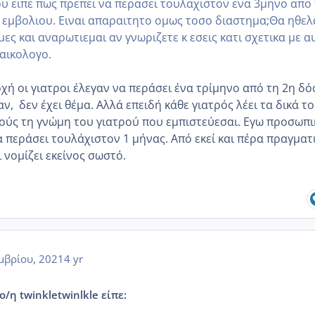
υ ειπε πως πρεπει να περασει τουλαχιστον ενα 3μηνο απο
 εμβολιου. Ειναι απαραιτητο ομως τοσο διαστημα;Θα ηθελ
ες και αναρωτιεμαι αν γνωριζετε κ εσεις κατι σχετικα με α
ναικολογο.
χή οι γιατροι έλεγαν να περάσει ένα τρίμηνο από τη 2η δό
ν, δεν έχει θέμα. Αλλά επειδή κάθε γιατρός λέει τα δικά τ
κούς τη γνώμη του γιατρού που εμπιστεύεσαι. Εγω προσωπι
 περάσει τουλάχιστον 1 μήνας. Από εκεί και πέρα πραγματ
ι νομίζει εκείνος σωστό.
μβρίου, 2021
4 yr
ο/η twinkletwinlkle είπε: