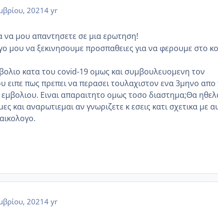
μβρίου, 2021
4 yr
 να μου απαντησετε σε μια ερωτηση!
γο μου να ξεκινησουμε προσπαθειες για να φερουμε στο κ
μβολιο κατα του covid-19 ομως και συμβουλευομενη τον
υ ειπε πως πρεπει να περασει τουλαχιστον ενα 3μηνο απο
 εμβολιου. Ειναι απαραιτητο ομως τοσο διαστημα;Θα ηθελ
ες και αναρωτιεμαι αν γνωριζετε κ εσεις κατι σχετικα με α
ναικολογο.
μβρίου, 2021
4 yr