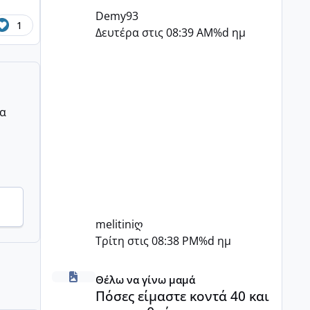
Demy93
1
Δευτέρα στις 08:39 AM
%d ημ
ρα
melitiniღ
Τρίτη στις 08:38 PM
%d ημ
Πόσες είμαστε κοντά 40 και προσπαθούμε;;
Θέλω να γίνω μαμά
Πόσες είμαστε κοντά 40 και