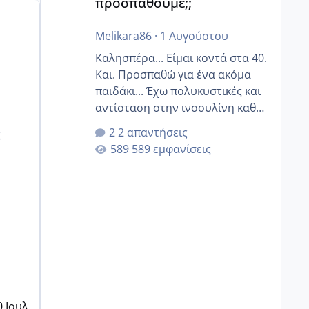
προσπαθούμε;;
Melikara86
·
1 Αυγούστου
Καλησπέρα... Είμαι κοντά στα 40.
Και. Προσπαθώ για ένα ακόμα
παιδάκι... Έχω πολυκυστικές και
αντίσταση στην ινσουλίνη καθώς
και χάσιμοτο! Έχω λίγα κιλά
2 απαντήσεις
ς
παραπάνω και όσο κ αν
589 εμφανίσεις
προσπαθώ δεν χάνω εύκολα!
Προσπαθώ για ακόμη ένα παιδί
εδώ και 1,5 χρόνο! Θέλετε να
γράψετε όσες κοπέλες είστε σε
παρόμοια φάση;; Αυτή την
στιγμή έχω δύο χαμένους
κύκλους δεν έχω έρθει περίοδο
αυτό τον μήνα περίμενα 20 δεν
ήρθα απλά είδα λίγα ροζ έκανα
0 Ιουλ
υπέρηχο την επομενη μέρα και