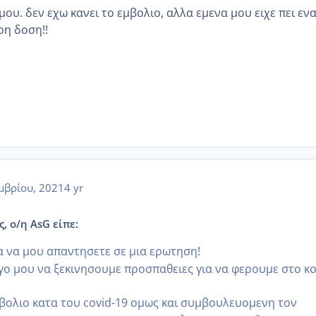
ου. δεν εχω κανει το εμβολιο, αλλα εμενα μου ειχε πει εν
ρη δοση!!
μβρίου, 2021
4 yr
, ο/η AsG είπε:
 να μου απαντησετε σε μια ερωτηση!
γο μου να ξεκινησουμε προσπαθειες για να φερουμε στο κ
μβολιο κατα του covid-19 ομως και συμβουλευομενη τον