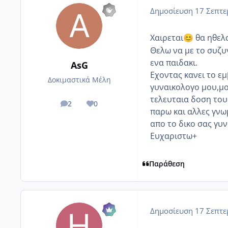
Δημοσίευση
17 Σεπτε
Χαιρεται
θα ηθελα
😊
Θελω να με το συζυ
ενα παιδακι.
AsG
Εχοντας κανει το ε
Δοκιμαστικά Μέλη
γυναικολογο μου,μο
τελευταια δοση του
2
0
posts
Reputation
παρω και αλλες γνωμ
απο το δικο σας γυ
Ευχαριστω+
Παράθεση
Δημοσίευση
17 Σεπτε