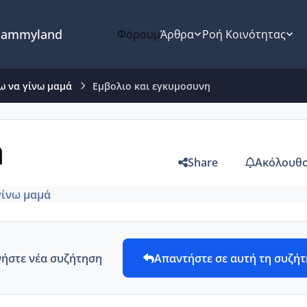
ammyland
Φόρουμ
Άρθρα
Ροή Κοινότητας
ω να γίνω μαμά
Εμβολιο και εγκυμοσυνη
η
Share
Ακόλουθο
γίνω μαμά
νήστε νέα συζήτηση
Απαντήστε σε αυτή τη συζή