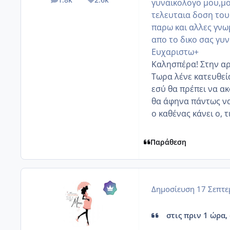
γυναικολογο μου,μο
posts
Reputation
τελευταια δοση του
παρω και αλλες γνωμ
απο το δικο σας γυ
Ευχαριστω+
Καλησπέρα! Στην αρ
Τωρα λένε κατευθεία
εσύ θα πρέπει να α
θα άφηνα πάντως να
ο καθένας κάνει ο, τ
Παράθεση
Δημοσίευση
17 Σεπτε
στις πριν 1 ώρα, 