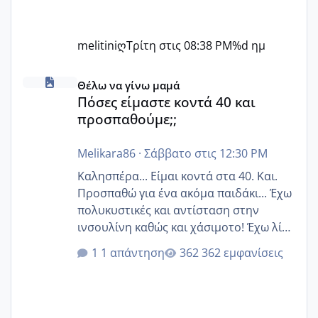
melitiniღ
Τρίτη στις 08:38 PM
%d ημ
Πόσες είμαστε κοντά 40 και προσπαθούμε;;
Θέλω να γίνω μαμά
Πόσες είμαστε κοντά 40 και
προσπαθούμε;;
Melikara86
·
Σάββατο στις 12:30 PM
Καλησπέρα... Είμαι κοντά στα 40. Και.
Προσπαθώ για ένα ακόμα παιδάκι... Έχω
πολυκυστικές και αντίσταση στην
ινσουλίνη καθώς και χάσιμοτο! Έχω λίγα
κιλά παραπάνω και όσο κ αν προσπαθώ
1 απάντηση
362 εμφανίσεις
δεν χάνω εύκολα! Προσπαθώ για ακόμη
ένα παιδί εδώ και 1,5 χρόνο! Θέλετε να
γράψετε όσες κοπέλες είστε σε
παρόμοια φάση;; Αυτή την στιγμή έχω