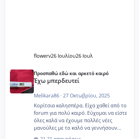
flowerv
26 Ιουλίου
26 Ιουλ
Έχω μπερδευτεί
Προσπαθώ εδώ και αρκετό καιρό
Έχω μπερδευτεί
Melikara86
·
27 Οκτωβρίου, 2025
Κορίτσια καλησπέρα. Είχα χαθεί από το
forum για πολύ καιρό. Εύχομαι να είστε
όλες καλά να έχουμε πολλές νέες
μανούλες με το καλό να γεννήσουν
αυτές που ήδη περιμένουν. Να πάρουν
21 απαντήσεις