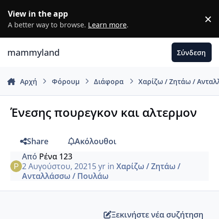
Μετάβαση σε περιεχόμενο
View in the app
×
D
A better way to browse.
Learn more
.
mammyland
Σύνδεση
Αρχή
Φόρουμ
Διάφορα
Χαρίζω / Ζητάω / Αντα
Ένεσης πουρεγκον και αλτερμον
Share
Ακόλουθοι
Από
Ρένα 123
2 Αυγούστου, 2021
5 yr
in
Χαρίζω / Ζητάω /
Ανταλλάσσω / Πουλάω
Ξεκινήστε νέα συζήτηση