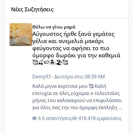
Νέες Συζητήσεις
Αύγουστος ήρθε ξανά γεμάτος γέλια και ανεμελιά μακάρι 
Θέλω να γίνω μαμά
Αύγουστος ήρθε ξανά γεμάτος
γέλια και ανεμελιά μακάρι
φεύγοντας να αφήσει το πιο
όμορφο δωράκι για την καθεμιά
🥰🍒🍉🏝️🏖️🥰
Demy93
·
Δευτέρα στις 08:39 AM
Καλό.μηνα κορίτσια μου 🥰 Καλή
επιτυχία σε όλες,εύχομαι ο τελευταίος
μήνας του καλοκαιριού να επιφυλάσσει
για όλες σας την πιο όμορφη έκπληξη 🧿
@Elk @Melikara86 @Παρασκευαιδου
6 απαντήσεις
418 εμφανίσεις
@Zenia z @melitiniღ @Christi.D.
@flowerv @Riaa @Ngsofia