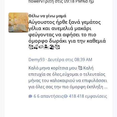
flowerv
Τρίτη στις 09:18 PM
%d ημ
Αύγουστος ήρθε ξανά γεμάτος γέλια και ανεμελιά μακάρι 
Θέλω να γίνω μαμά
Αύγουστος ήρθε ξανά γεμάτος
γέλια και ανεμελιά μακάρι
φεύγοντας να αφήσει το πιο
όμορφο δωράκι για την καθεμιά
🥰🍒🍉🏝️🏖️🥰
Demy93
·
Δευτέρα στις 08:39 AM
Καλό.μηνα κορίτσια μου 🥰 Καλή
επιτυχία σε όλες,εύχομαι ο τελευταίος
μήνας του καλοκαιριού να επιφυλάσσει
για όλες σας την πιο όμορφη έκπληξη 🧿
@Elk @Melikara86 @Παρασκευαιδου
6 απαντήσεις
418 εμφανίσεις
@Zenia z @melitiniღ @Christi.D.
@flowerv @Riaa @Ngsofia