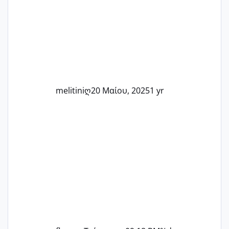
Καμία δεν είναι μόνη – όλες μαζί
μπορούμε να στηρίξουμε η μία την
άλλη, να δώσουμε κουράγιο στις
δύσκολες στιγμές και να γιορτάσουμε
τις μικρές και μεγάλες νίκες. Είτε είστε
στο στάδιο της προετοιμασίας, είτε
ετοιμάζεστε
melitiniღ
20 Μαίου, 2025
1 yr