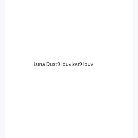
περνάνε με τίποτα.
Luna Dust
9 Ιουνίου
9 Ιουν