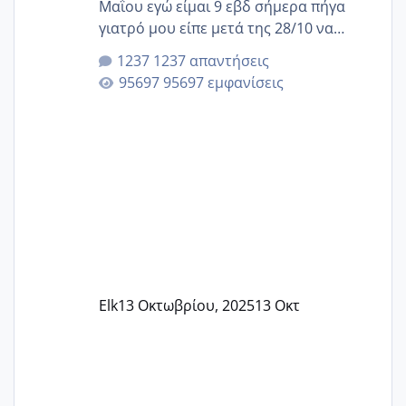
Μαΐου εγώ είμαι 9 εβδ σήμερα πήγα
γιατρό μου είπε μετά της 28/10 να
κλείσω ραντεβού για την αυχενική είναι
1237 απαντήσεις
καμιά άλλη κοπέλα να γεννάει Μάιο ;;
95697 εμφανίσεις
Elk
13 Οκτωβρίου, 2025
13 Οκτ