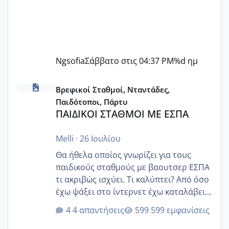
Ngsofia
Σάββατο στις 04:37 PM
%d ημ
ΠΑΙΔΙΚΟΙ ΣΤΑΘΜΟΙ ΜΕ ΕΣΠΑ
Βρεφικοί Σταθμοί, Νταντάδες,
Παιδότοποι, Πάρτυ
ΠΑΙΔΙΚΟΙ ΣΤΑΘΜΟΙ ΜΕ ΕΣΠΑ
Melli
·
26 Ιουλίου
Θα ήθελα οποίος γνωρίζει για τους
παιδικούς σταθμούς με βαουτσερ ΕΣΠΑ
τι ακριβώς ισχύει. Τι καλύπτει? Από όσο
έχω ψάξει στο ίντερνετ έχω καταλάβει
ότι το βαουτσερ καλύπτει όλα τα
4 απαντήσεις
599 εμφανίσεις
δίδακτρα και τα τροφεια του ιδιωτικού
παιδικού σταθμού για όποιον το έχει