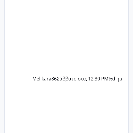
παρόμοια φάση;; Αυτή την στιγμή έχω
δύο χαμένους κύκλους δεν έχω έρθει
περίοδο αυτό τον μήνα περίμενα 20 δεν
ήρθα απλά είδα λίγα ροζ έκανα υπέρηχο
την επομενη μέρα και το ενδομήτριό
ήταν 11,1 χιλιοστά πολύ κα
Melikara86
Σάββατο στις 12:30 PM
%d ημ