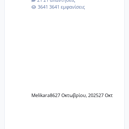
γερα μωράκια στην αγκαλίτσα τους
3641 εμφανίσεις
🙏🏼🙏🏼 Ας πάμε λοιπόν στο θέμα μου.
Τελευταία περίοδο 25 σεπτεμβρίου
Εδώ και τέσσερις πέντε μέρες νιώθω
αρρωστη δεν έχω κουράγιο για τίποτα
πονάει πολύ το στήθος μου και τα δύο
και βάζω θερμόμετρο και έχω συνεχώς
37 με 37, 3 Έτσι λοιπόν είπα να κάνω
ένα τεστ την παρασ
Melikara86
27 Οκτωβρίου, 2025
27 Οκτ