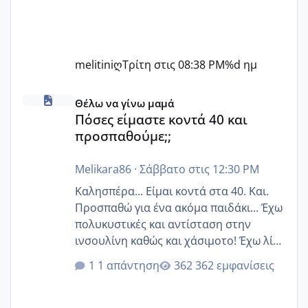
melitiniღ
Τρίτη στις 08:38 PM
%d ημ
Πόσες είμαστε κοντά 40 και προσπαθούμε;;
Θέλω να γίνω μαμά
Πόσες είμαστε κοντά 40 και
προσπαθούμε;;
Melikara86
·
Σάββατο στις 12:30 PM
Καλησπέρα... Είμαι κοντά στα 40. Και.
Προσπαθώ για ένα ακόμα παιδάκι... Έχω
πολυκυστικές και αντίσταση στην
ινσουλίνη καθώς και χάσιμοτο! Έχω λίγα
κιλά παραπάνω και όσο κ αν προσπαθώ
1 απάντηση
362 εμφανίσεις
δεν χάνω εύκολα! Προσπαθώ για ακόμη
ένα παιδί εδώ και 1,5 χρόνο! Θέλετε να
γράψετε όσες κοπέλες είστε σε