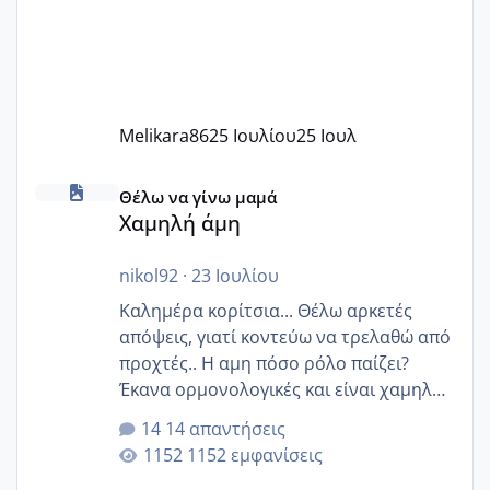
Melikara86
25 Ιουλίου
25 Ιουλ
Χαμηλή άμη
Θέλω να γίνω μαμά
Χαμηλή άμη
nikol92
·
23 Ιουλίου
Καλημέρα κορίτσια... Θέλω αρκετές
απόψεις, γιατί κοντεύω να τρελαθώ από
προχτές.. Η αμη πόσο ρόλο παίζει?
Έκανα ορμονολογικές και είναι χαμηλή
για την ηλικία μου.. Είχα ήδη μια
14 απαντήσεις
εγκυμοσύνη, που έπρεπε να τερματιστεί
1152 εμφανίσεις
στην 27η εβδομάδα και προσπαθώ 7