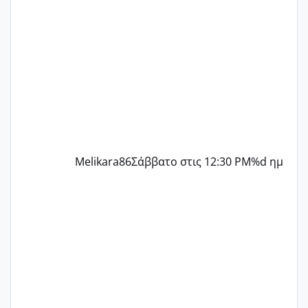
δύο χαμένους κύκλους δεν έχω έρθει
περίοδο αυτό τον μήνα περίμενα 20 δεν
ήρθα απλά είδα λίγα ροζ έκανα υπέρηχο
την επομενη μέρα και το ενδομήτριό
ήταν 11,1 χιλιοστά πολύ κα
Melikara86
Σάββατο στις 12:30 PM
%d ημ