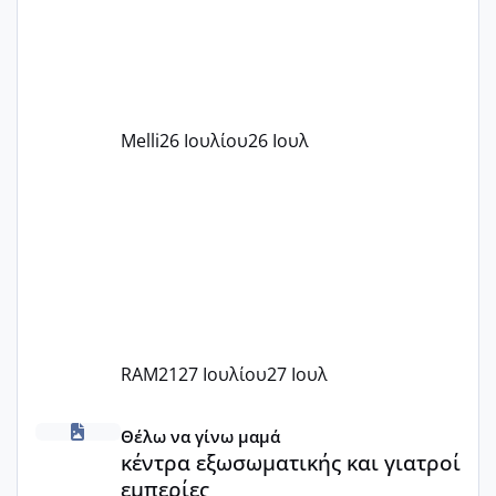
υπογράψει σύμβαση με την ΕΕΤΑΑ ότι
δέχονται παιδιά με βαουτσερ και ότι
αυτό τα καλύπτει όλα εκτός από έξτρα
όπως σχολικό λεωφορείο κτλ. Είναι
παράνομο να χρεώνουν κάτι επιπλέον.
Melli
26 Ιουλίου
26 Ιουλ
Εγώ πήγα σε έναν ιδιωτικό παιδικό στ
RAM21
27 Ιουλίου
27 Ιουλ
κέντρα εξωσωματικής και γιατροί εμπερίες
Θέλω να γίνω μαμά
κέντρα εξωσωματικής και γιατροί
εμπερίες