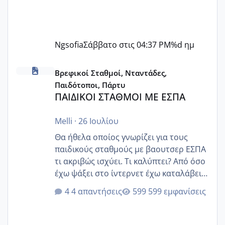
Ngsofia
Σάββατο στις 04:37 PM
%d ημ
ΠΑΙΔΙΚΟΙ ΣΤΑΘΜΟΙ ΜΕ ΕΣΠΑ
Βρεφικοί Σταθμοί, Νταντάδες,
Παιδότοποι, Πάρτυ
ΠΑΙΔΙΚΟΙ ΣΤΑΘΜΟΙ ΜΕ ΕΣΠΑ
Melli
·
26 Ιουλίου
Θα ήθελα οποίος γνωρίζει για τους
παιδικούς σταθμούς με βαουτσερ ΕΣΠΑ
τι ακριβώς ισχύει. Τι καλύπτει? Από όσο
έχω ψάξει στο ίντερνετ έχω καταλάβει
ότι το βαουτσερ καλύπτει όλα τα
4 απαντήσεις
599 εμφανίσεις
δίδακτρα και τα τροφεια του ιδιωτικού
παιδικού σταθμού για όποιον το έχει
πάρει. Οι παιδικοί σταθμοί έχουν