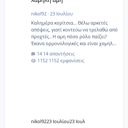
nikol92
·
23 Ιουλίου
Καλημέρα κορίτσια... Θέλω αρκετές
απόψεις, γιατί κοντεύω να τρελαθώ από
προχτές.. Η αμη πόσο ρόλο παίζει?
Έκανα ορμονολογικές και είναι χαμηλή
για την ηλικία μου.. Είχα ήδη μια
14 απαντήσεις
εγκυμοσύνη, που έπρεπε να τερματιστεί
1152 εμφανίσεις
στην 27η εβδομάδα και προσπαθώ 7
μήνες ήδη και αρχίζω να αγχώνομαι με
το 1,18... Είμαι 33.. Κάποια που να έμεινε
με χαμηλή άμη???
nikol92
23 Ιουλίου
23 Ιουλ