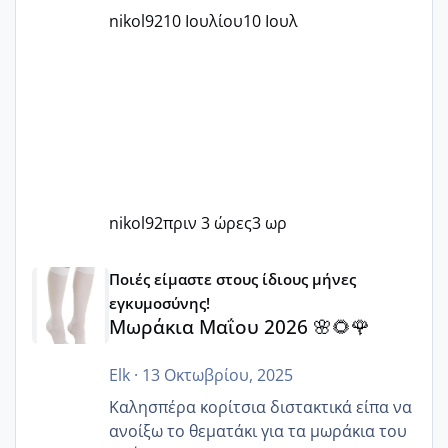
nikol92
10 Ιουλίου
10 Ιουλ
nikol92
πριν 3 ώρες
3 ωρ
Μωράκια Μαΐου 2026 🌸🌻🌹
Ποιές είμαστε στους ίδιους μήνες
εγκυμοσύνης!
Μωράκια Μαΐου 2026 🌸🌻🌹
Elk
·
13 Οκτωβρίου, 2025
Καλησπέρα κορίτσια διστακτικά είπα να
ανοίξω το θεματάκι για τα μωράκια του