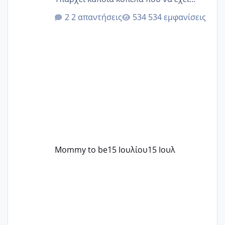
παρόμοιο ιστορικό να μας πει την
2 απαντήσεις
534 εμφανίσεις
εμπειρία της;Να σημειώσω είναι η
δεύτερη εγκυμοσύνη μου και καισαρική
στην πρώτη είχα κάνει ολική νάρκωση
..βέβαια δεν είχα κανένα άγχος και
στρες ήταν επιλογή για ιατρικούς
λόγους της δεδομένης στιγμής.
Mommy to be
15 Ιουλίου
15 Ιουλ