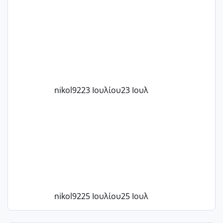
μήνες ήδη και αρχίζω να αγχώνομαι με
το 1,18... Είμαι 33.. Κάποια που να έμεινε
με χαμηλή άμη???
nikol92
23 Ιουλίου
23 Ιουλ
nikol92
25 Ιουλίου
25 Ιουλ