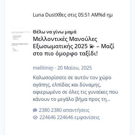
Luna Dust
Χθες στις 05:51 AM
%d ημ
Μελλοντικές Μανούλες Εξωσωματικής 2025 💫 – Μαζί στο
Θέλω να γίνω μαμά
Μελλοντικές Μανούλες
Εξωσωματικής 2025 💫 – Μαζί
στο πιο όμορφο ταξίδι!
melitiniღ
·
20 Μαίου, 2025
Καλωσορίσατε σε αυτόν τον χώρο
αγάπης, ελπίδας και δύναμης,
αφιερωμένο σε όλες τις γυναίκες που
κάνουν το μεγάλο βήμα προς τη
μητρότητα μέσω εξωσωματικής το 2025.
2380 απαντήσεις
Εδώ θα μοιραστούμε αγωνίες, χαρές,
224646 εμφανίσεις
εμπειρίες και κάθε μικρή ή μεγάλη
στιγμή αυτού του ξεχωριστού ταξιδιού.