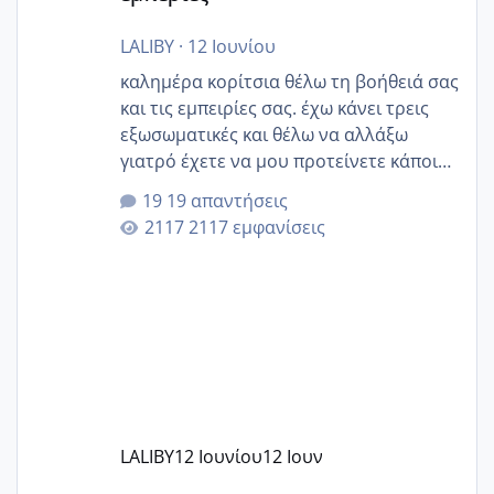
LALIBY
·
12 Ιουνίου
καλημέρα κορίτσια θέλω τη βοήθειά σας
και τις εμπειρίες σας. έχω κάνει τρεις
εξωσωματικές και θέλω να αλλάξω
γιατρό έχετε να μου προτείνετε κάποιον
που μείνατε ευχαριστημένες και είχατε
19 απαντήσεις
επιιτυχία? έκανα στο υγεία με τον
2117 εμφανίσεις
ζερβομανωλάκη (δεν το εψαξε καθόλου
το θέμα δεν μου άρεσε καθο΄λου) και
στο γένεσις με τον πάντο
LALIBY
12 Ιουνίου
12 Ιουν