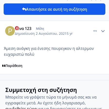
Απαντήστε σε αυτή τη συζήτηση
comment_1236176
Author stats
Ρένα 123
Μέλη
Δημοσίευση
2 Αυγούστου, 2021
5 yr
Άμεση ανάγκη για ένεσης πουρεγκον η αλτερμον
ευχαριστώ πολύ
Παράθεση
Συμμετοχή στη συζήτηση
Μπορείτε να γράψετε τώρα το μήνυμά σας και να
εγγραφείτε μετά. Αν έχετε ήδη λογαριασμό,
συνδεθείτε τώρα
για να δημοσιεύσετε το μήνυμα με