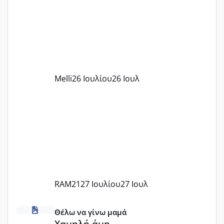
πάρει. Οι παιδικοί σταθμοί έχουν
υπογράψει σύμβαση με την ΕΕΤΑΑ ότι
δέχονται παιδιά με βαουτσερ και ότι
αυτό τα καλύπτει όλα εκτός από έξτρα
όπως σχολικό λεωφορείο κτλ. Είναι
παράνομο να χρεώνουν κάτι επιπλέον.
Melli
26 Ιουλίου
26 Ιουλ
Εγώ πήγα σε έναν ιδιωτικό παιδικό στ
RAM21
27 Ιουλίου
27 Ιουλ
Χαμηλή άμη
Θέλω να γίνω μαμά
Χαμηλή άμη