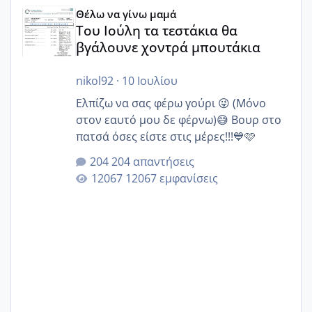
Του Ιούλη τα τεστάκια θα βγάλουνε χοντρά μπουτάκια
Θέλω να γίνω μαμά
Του Ιούλη τα τεστάκια θα
βγάλουνε χοντρά μπουτάκια
nikol92
·
10 Ιουλίου
Ελπίζω να σας φέρω γούρι 😜 (Μόνο
στον εαυτό μου δε φέρνω)😅 Βουρ στο
πατσά όσες είστε στις μέρες!!!💙🩷
204 απαντήσεις
12067 εμφανίσεις