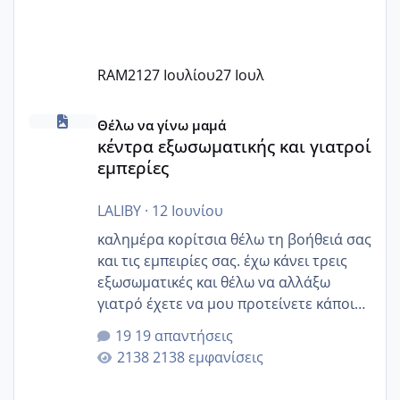
RAM21
27 Ιουλίου
27 Ιουλ
κέντρα εξωσωματικής και γιατροί εμπερίες
Θέλω να γίνω μαμά
κέντρα εξωσωματικής και γιατροί
εμπερίες
LALIBY
·
12 Ιουνίου
καλημέρα κορίτσια θέλω τη βοήθειά σας
και τις εμπειρίες σας. έχω κάνει τρεις
εξωσωματικές και θέλω να αλλάξω
γιατρό έχετε να μου προτείνετε κάποιον
που μείνατε ευχαριστημένες και είχατε
19 απαντήσεις
επιιτυχία? έκανα στο υγεία με τον
2138 εμφανίσεις
ζερβομανωλάκη (δεν το εψαξε καθόλου
το θέμα δεν μου άρεσε καθο΄λου) και