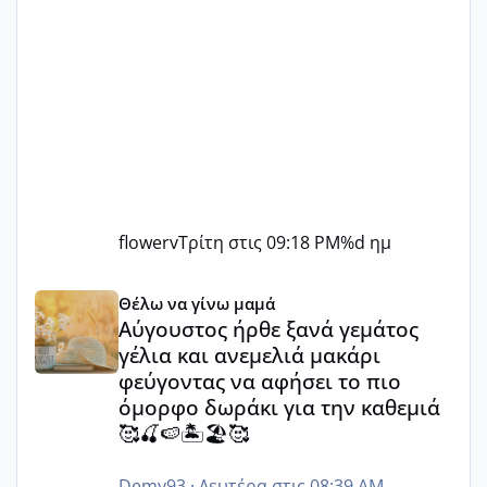
flowerv
Τρίτη στις 09:18 PM
%d ημ
Αύγουστος ήρθε ξανά γεμάτος γέλια και ανεμελιά μακάρι 
Θέλω να γίνω μαμά
Αύγουστος ήρθε ξανά γεμάτος
γέλια και ανεμελιά μακάρι
φεύγοντας να αφήσει το πιο
όμορφο δωράκι για την καθεμιά
🥰🍒🍉🏝️🏖️🥰
Demy93
·
Δευτέρα στις 08:39 AM