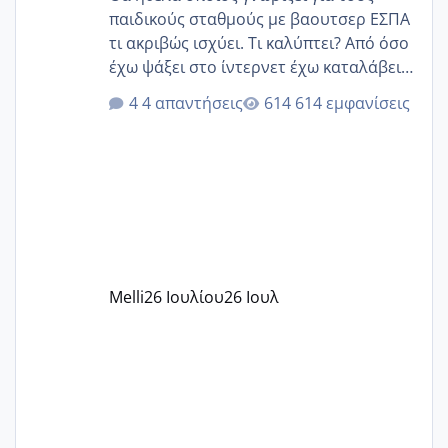
παιδικούς σταθμούς με βαουτσερ ΕΣΠΑ
τι ακριβώς ισχύει. Τι καλύπτει? Από όσο
έχω ψάξει στο ίντερνετ έχω καταλάβει
ότι το βαουτσερ καλύπτει όλα τα
4 απαντήσεις
614 εμφανίσεις
δίδακτρα και τα τροφεια του ιδιωτικού
παιδικού σταθμού για όποιον το έχει
πάρει. Οι παιδικοί σταθμοί έχουν
υπογράψει σύμβαση με την ΕΕΤΑΑ ότι
δέχονται παιδιά με βαουτσερ και ότι
αυτό τα καλύπτει όλα εκτός από έξτρα
όπως σχολικό λεωφορείο κτλ. Είναι
παράνομο να χρεώνουν κάτι επιπλέον.
Melli
26 Ιουλίου
26 Ιουλ
Εγώ πήγα σε έναν ιδιωτικό παιδικό στ