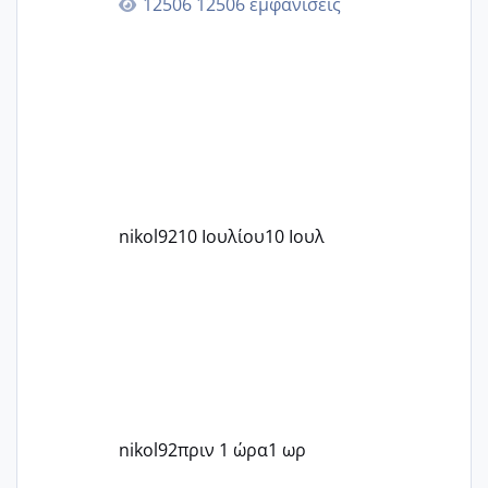
12506 εμφανίσεις
nikol92
10 Ιουλίου
10 Ιουλ
nikol92
πριν 1 ώρα
1 ωρ