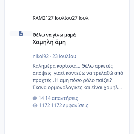
RAM21
27 Ιουλίου
27 Ιουλ
Χαμηλή άμη
Θέλω να γίνω μαμά
Χαμηλή άμη
nikol92
·
23 Ιουλίου
Καλημέρα κορίτσια... Θέλω αρκετές
απόψεις, γιατί κοντεύω να τρελαθώ από
προχτές.. Η αμη πόσο ρόλο παίζει?
Έκανα ορμονολογικές και είναι χαμηλή
για την ηλικία μου.. Είχα ήδη μια
14 απαντήσεις
εγκυμοσύνη, που έπρεπε να τερματιστεί
1172 εμφανίσεις
στην 27η εβδομάδα και προσπαθώ 7
μήνες ήδη και αρχίζω να αγχώνομαι με
το 1,18... Είμαι 33.. Κάποια που να έμεινε
με χαμηλή άμη???