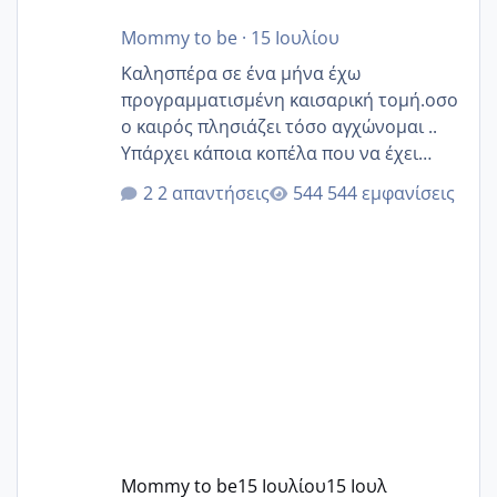
Mommy to be
·
15 Ιουλίου
Καλησπέρα σε ένα μήνα έχω
προγραμματισμένη καισαρική τομή.οσο
ο καιρός πλησιάζει τόσο αγχώνομαι ..
Υπάρχει κάποια κοπέλα που να έχει
παρόμοιο ιστορικό να μας πει την
2 απαντήσεις
544 εμφανίσεις
εμπειρία της;Να σημειώσω είναι η
δεύτερη εγκυμοσύνη μου και καισαρική
στην πρώτη είχα κάνει ολική νάρκωση
..βέβαια δεν είχα κανένα άγχος και
στρες ήταν επιλογή για ιατρικούς
λόγους της δεδομένης στιγμής.
Mommy to be
15 Ιουλίου
15 Ιουλ