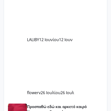
στο γένεσις με τον πάντο
LALIBY
12 Ιουνίου
12 Ιουν
flowerv
26 Ιουλίου
26 Ιουλ
Έχω μπερδευτεί
Προσπαθώ εδώ και αρκετό καιρό