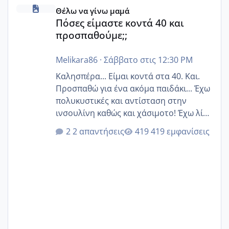
Πόσες είμαστε κοντά 40 και προσπαθούμε;;
Θέλω να γίνω μαμά
Πόσες είμαστε κοντά 40 και
προσπαθούμε;;
Melikara86
·
Σάββατο στις 12:30 PM
Καλησπέρα... Είμαι κοντά στα 40. Και.
Προσπαθώ για ένα ακόμα παιδάκι... Έχω
πολυκυστικές και αντίσταση στην
ινσουλίνη καθώς και χάσιμοτο! Έχω λίγα
κιλά παραπάνω και όσο κ αν προσπαθώ
2 απαντήσεις
419 εμφανίσεις
δεν χάνω εύκολα! Προσπαθώ για ακόμη
ένα παιδί εδώ και 1,5 χρόνο! Θέλετε να
γράψετε όσες κοπέλες είστε σε
παρόμοια φάση;; Αυτή την στιγμή έχω
δύο χαμένους κύκλους δεν έχω έρθει
περίοδο αυτό τον μήνα περίμενα 20 δεν
ήρθα απλά είδα λίγα ροζ έκανα υπέρηχο
την επομενη μέρα και το ενδομήτριό