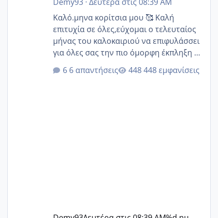
Demy93
·
Δευτέρα στις 08:39 AM
Καλό.μηνα κορίτσια μου 🥰 Καλή
επιτυχία σε όλες,εύχομαι ο τελευταίος
μήνας του καλοκαιριού να επιφυλάσσει
για όλες σας την πιο όμορφη έκπληξη 🧿
@Elk @Melikara86 @Παρασκευαιδου
6 απαντήσεις
448 εμφανίσεις
@Zenia z @melitiniღ @Christi.D.
@flowerv @Riaa @Ngsofia
Demy93
Δευτέρα στις 08:39 AM
%d ημ