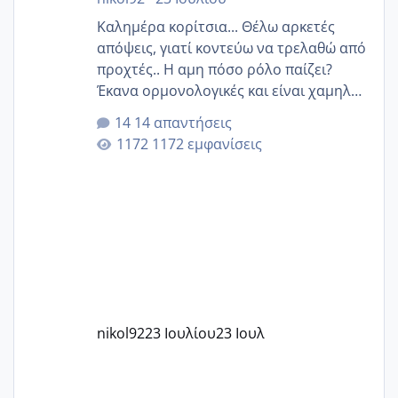
Καλημέρα κορίτσια... Θέλω αρκετές
απόψεις, γιατί κοντεύω να τρελαθώ από
προχτές.. Η αμη πόσο ρόλο παίζει?
Έκανα ορμονολογικές και είναι χαμηλή
για την ηλικία μου.. Είχα ήδη μια
14 απαντήσεις
εγκυμοσύνη, που έπρεπε να τερματιστεί
1172 εμφανίσεις
στην 27η εβδομάδα και προσπαθώ 7
μήνες ήδη και αρχίζω να αγχώνομαι με
το 1,18... Είμαι 33.. Κάποια που να έμεινε
με χαμηλή άμη???
nikol92
23 Ιουλίου
23 Ιουλ