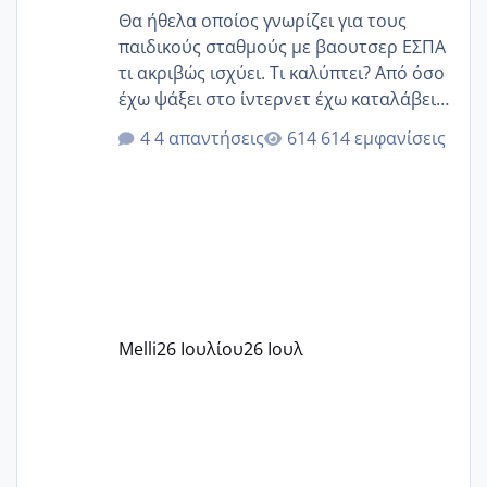
Θα ήθελα οποίος γνωρίζει για τους
παιδικούς σταθμούς με βαουτσερ ΕΣΠΑ
τι ακριβώς ισχύει. Τι καλύπτει? Από όσο
έχω ψάξει στο ίντερνετ έχω καταλάβει
ότι το βαουτσερ καλύπτει όλα τα
4 απαντήσεις
614 εμφανίσεις
δίδακτρα και τα τροφεια του ιδιωτικού
παιδικού σταθμού για όποιον το έχει
πάρει. Οι παιδικοί σταθμοί έχουν
υπογράψει σύμβαση με την ΕΕΤΑΑ ότι
δέχονται παιδιά με βαουτσερ και ότι
αυτό τα καλύπτει όλα εκτός από έξτρα
όπως σχολικό λεωφορείο κτλ. Είναι
παράνομο να χρεώνουν κάτι επιπλέον.
Melli
26 Ιουλίου
26 Ιουλ
Εγώ πήγα σε έναν ιδιωτικό παιδικό στ