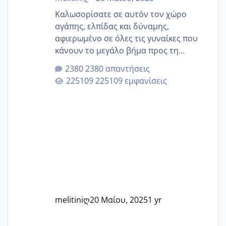
Καλωσορίσατε σε αυτόν τον χώρο
αγάπης, ελπίδας και δύναμης,
αφιερωμένο σε όλες τις γυναίκες που
κάνουν το μεγάλο βήμα προς τη
μητρότητα μέσω εξωσωματικής το 2025.
2380 απαντήσεις
Εδώ θα μοιραστούμε αγωνίες, χαρές,
225109 εμφανίσεις
εμπειρίες και κάθε μικρή ή μεγάλη
στιγμή αυτού του ξεχωριστού ταξιδιού.
Καμία δεν είναι μόνη – όλες μαζί
μπορούμε να στηρίξουμε η μία την
άλλη, να δώσουμε κουράγιο στις
δύσκολες στιγμές και να γιορτάσουμε
τις μικρές και μεγάλες νίκες. Είτε είστε
στο στάδιο της προετοιμασίας, είτε
ετοιμάζεστε
melitiniღ
20 Μαίου, 2025
1 yr