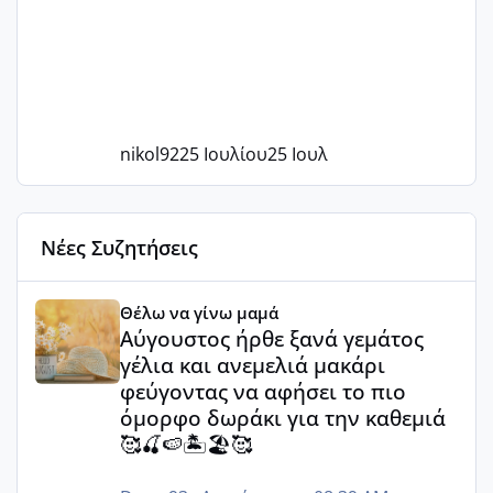
nikol92
25 Ιουλίου
25 Ιουλ
Νέες Συζητήσεις
Αύγουστος ήρθε ξανά γεμάτος γέλια και ανεμελιά μακάρι 
Θέλω να γίνω μαμά
Αύγουστος ήρθε ξανά γεμάτος
γέλια και ανεμελιά μακάρι
φεύγοντας να αφήσει το πιο
όμορφο δωράκι για την καθεμιά
🥰🍒🍉🏝️🏖️🥰