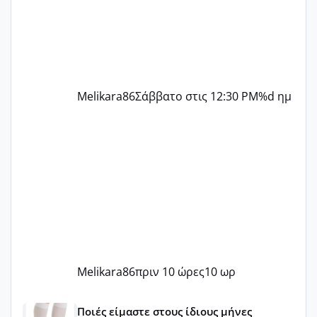
ήταν 11,1 χιλιοστά πολύ κα
Melikara86
Σάββατο στις 12:30 PM
%d ημ
Melikara86
πριν 10 ώρες
10 ωρ
Μωράκια Μαΐου 2026 🌸🌻🌹
Ποιές είμαστε στους ίδιους μήνες