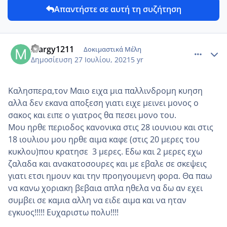
Απαντήστε σε αυτή τη συζήτηση
comment_1234967
Author stats
margy1211
Δοκιμαστικά Μέλη
Δημοσίευση
27 Ιουλίου, 2021
5 yr
Καλησπερα,τον Μαιο ειχα μια παλλινδρομη κυηση
αλλα δεν εκανα αποξεση γιατι ειχε μεινει μονος ο
σακος και ειπε ο γιατρος θα πεσει μονο του.
Μου ηρθε περιοδος κανονικα στις 28 ιουνιου και στις
18 ιουλιου μου ηρθε αιμα καφε (στις 20 μερες του
κυκλου)που κρατησε 3 μερες. Εδω και 2 μερες εχω
ζαλαδα και ανακατοσουρες και με εβαλε σε σκεψεις
γιατι ετσι ημουν και την προηγουμενη φορα. Θα παω
να κανω χοριακη βεβαια απλα ηθελα να δω αν εχει
συμβει σε καμια αλλη να ειδε αιμα και να ηταν
εγκυος!!!!! Ευχαριστω πολυ!!!!