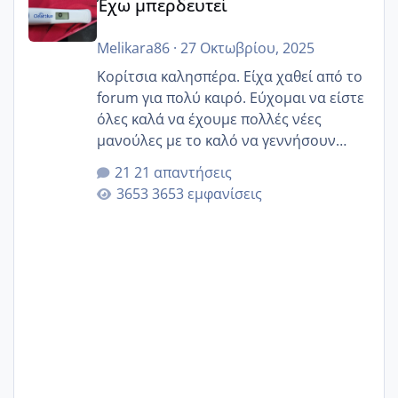
Έχω μπερδευτεί
Melikara86
·
27 Οκτωβρίου, 2025
Κορίτσια καλησπέρα. Είχα χαθεί από το
forum για πολύ καιρό. Εύχομαι να είστε
όλες καλά να έχουμε πολλές νέες
μανούλες με το καλό να γεννήσουν
αυτές που ήδη περιμένουν. Να πάρουν
21 απαντήσεις
γερα μωράκια στην αγκαλίτσα τους
3653 εμφανίσεις
🙏🏼🙏🏼 Ας πάμε λοιπόν στο θέμα μου.
Τελευταία περίοδο 25 σεπτεμβρίου
Εδώ και τέσσερις πέντε μέρες νιώθω
αρρωστη δεν έχω κουράγιο για τίποτα
πονάει πολύ το στήθος μου και τα δύο
και βάζω θερμόμετρο και έχω συνεχώς
37 με 37, 3 Έτσι λοιπόν είπα να κάνω
ένα τεστ την παρασ