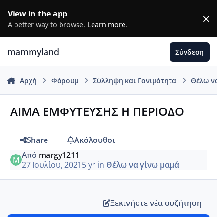
Μετάβαση σε περιεχόμενο
View in the app
×
D
A better way to browse.
Learn more
.
mammyland
Σύνδεση
Αρχή
Φόρουμ
Σύλληψη και Γονιμότητα
Θέλω ν
ΑΙΜΑ ΕΜΦΥΤΕΥΣΗΣ Η ΠΕΡΙΟΔΟ
Share
Ακόλουθοι
Από
margy1211
27 Ιουλίου, 2021
5 yr
in
Θέλω να γίνω μαμά
Ξεκινήστε νέα συζήτηση