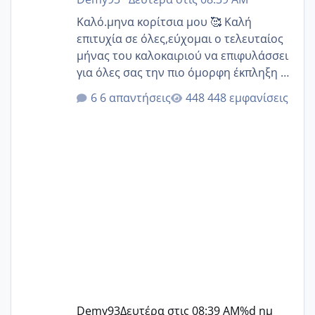
Καλό.μηνα κορίτσια μου 🥰 Καλή
επιτυχία σε όλες,εύχομαι ο τελευταίος
μήνας του καλοκαιριού να επιφυλάσσει
για όλες σας την πιο όμορφη έκπληξη 🧿
@Elk @Melikara86 @Παρασκευαιδου
6 απαντήσεις
448 εμφανίσεις
@Zenia z @melitiniღ @Christi.D.
@flowerv @Riaa @Ngsofia
Demy93
Δευτέρα στις 08:39 AM
%d ημ