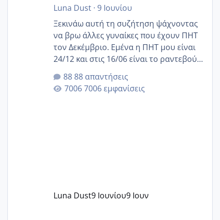
Luna Dust
·
9 Ιουνίου
Ξεκινάω αυτή τη συζήτηση ψάχνοντας
να βρω άλλες γυναίκες που έχουν ΠΗΤ
τον Δεκέμβριο. Εμένα η ΠΗΤ μου είναι
24/12 και στις 16/06 είναι το ραντεβού
της αυχενικής διαφάνειας. Έχω αρκετό
88 απαντήσεις
άγχος και οι μέρες δεν φαίνεται να
7006 εμφανίσεις
περνάνε με τίποτα.
Luna Dust
9 Ιουνίου
9 Ιουν