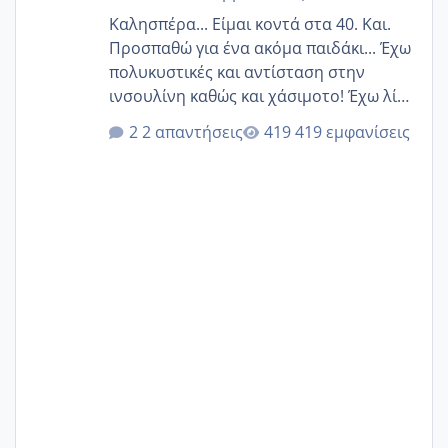
Καλησπέρα... Είμαι κοντά στα 40. Και.
Προσπαθώ για ένα ακόμα παιδάκι... Έχω
πολυκυστικές και αντίσταση στην
ινσουλίνη καθώς και χάσιμοτο! Έχω λίγα
κιλά παραπάνω και όσο κ αν προσπαθώ
2 απαντήσεις
419 εμφανίσεις
δεν χάνω εύκολα! Προσπαθώ για ακόμη
ένα παιδί εδώ και 1,5 χρόνο! Θέλετε να
γράψετε όσες κοπέλες είστε σε
παρόμοια φάση;; Αυτή την στιγμή έχω
δύο χαμένους κύκλους δεν έχω έρθει
περίοδο αυτό τον μήνα περίμενα 20 δεν
ήρθα απλά είδα λίγα ροζ έκανα υπέρηχο
την επομενη μέρα και το ενδομήτριό
ήταν 11,1 χιλιοστά πολύ κα