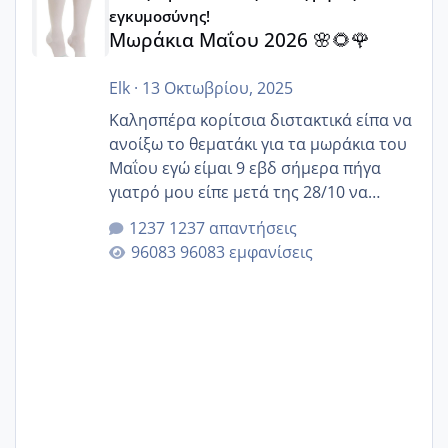
εγκυμοσύνης!
Μωράκια Μαΐου 2026 🌸🌻🌹
Elk
·
13 Οκτωβρίου, 2025
Καλησπέρα κορίτσια διστακτικά είπα να
ανοίξω το θεματάκι για τα μωράκια του
Μαΐου εγώ είμαι 9 εβδ σήμερα πήγα
γιατρό μου είπε μετά της 28/10 να
κλείσω ραντεβού για την αυχενική είναι
1237 απαντήσεις
καμιά άλλη κοπέλα να γεννάει Μάιο ;;
96083 εμφανίσεις