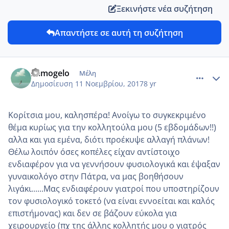
Ξεκινήστε νέα συζήτηση
Απαντήστε σε αυτή τη συζήτηση
comment_996823
Author stats
xamogelo
Μέλη
Δημοσίευση
11 Νοεμβρίου, 2017
8 yr
Κορίτσια μου, καλησπέρα! Ανοίγω το συγκεκριμένο
θέμα κυρίως για την κολλητούλα μου (5 εβδομάδων!!)
αλλα και για εμένα, διότι προέκυψε αλλαγή πλάνων!
Θέλω λοιπόν όσες κοπέλες είχαν αντίστοιχο
ενδιαφέρον για να γεννήσουν φυσιολογικά και έψαξαν
γυναικολόγο στην Πάτρα, να μας βοηθήσουν
λιγάκι......Μας ενδιαφέρουν γιατροί που υποστηρίζουν
τον φυσιολογικό τοκετό (να είναι εννοείται και καλός
επιστήμονας) και δεν σε βάζουν εύκολα για
χειρουργείο (πχ της άλλης κολλητής μου ο γιατρός