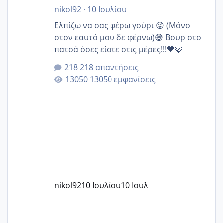
nikol92
·
10 Ιουλίου
Ελπίζω να σας φέρω γούρι 😜 (Μόνο
στον εαυτό μου δε φέρνω)😅 Βουρ στο
πατσά όσες είστε στις μέρες!!!💙🩷
218 απαντήσεις
13050 εμφανίσεις
nikol92
10 Ιουλίου
10 Ιουλ