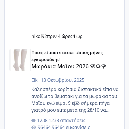
nikol92
πριν 4 ώρες
4 ωρ
Μωράκια Μαΐου 2026 🌸🌻🌹
Ποιές είμαστε στους ίδιους μήνες
εγκυμοσύνης!
Μωράκια Μαΐου 2026 🌸🌻🌹
Elk
·
13 Οκτωβρίου, 2025
Καλησπέρα κορίτσια διστακτικά είπα να
ανοίξω το θεματάκι για τα μωράκια του
Μαΐου εγώ είμαι 9 εβδ σήμερα πήγα
γιατρό μου είπε μετά της 28/10 να
κλείσω ραντεβού για την αυχενική είναι
1238 απαντήσεις
καμιά άλλη κοπέλα να γεννάει Μάιο ;;
96464 εμφανίσεις