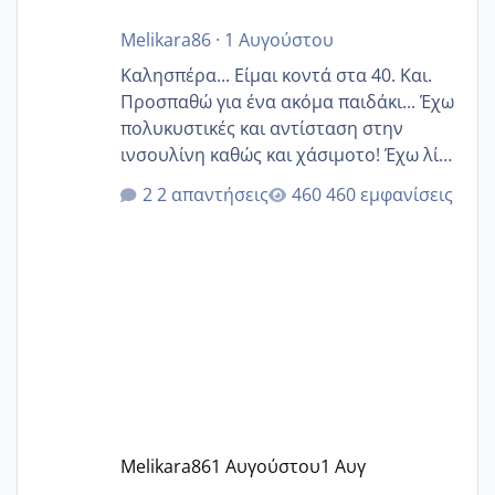
Melikara86
·
1 Αυγούστου
Καλησπέρα... Είμαι κοντά στα 40. Και.
Προσπαθώ για ένα ακόμα παιδάκι... Έχω
πολυκυστικές και αντίσταση στην
ινσουλίνη καθώς και χάσιμοτο! Έχω λίγα
κιλά παραπάνω και όσο κ αν προσπαθώ
2 απαντήσεις
460 εμφανίσεις
δεν χάνω εύκολα! Προσπαθώ για ακόμη
ένα παιδί εδώ και 1,5 χρόνο! Θέλετε να
γράψετε όσες κοπέλες είστε σε
παρόμοια φάση;; Αυτή την στιγμή έχω
δύο χαμένους κύκλους δεν έχω έρθει
περίοδο αυτό τον μήνα περίμενα 20 δεν
ήρθα απλά είδα λίγα ροζ έκανα υπέρηχο
την επομενη μέρα και το ενδομήτριό
ήταν 11,1 χιλιοστά πολύ κα
Melikara86
1 Αυγούστου
1 Αυγ