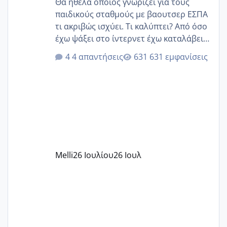
Θα ήθελα οποίος γνωρίζει για τους
παιδικούς σταθμούς με βαουτσερ ΕΣΠΑ
τι ακριβώς ισχύει. Τι καλύπτει? Από όσο
έχω ψάξει στο ίντερνετ έχω καταλάβει
ότι το βαουτσερ καλύπτει όλα τα
4 απαντήσεις
631 εμφανίσεις
δίδακτρα και τα τροφεια του ιδιωτικού
παιδικού σταθμού για όποιον το έχει
πάρει. Οι παιδικοί σταθμοί έχουν
υπογράψει σύμβαση με την ΕΕΤΑΑ ότι
δέχονται παιδιά με βαουτσερ και ότι
αυτό τα καλύπτει όλα εκτός από έξτρα
όπως σχολικό λεωφορείο κτλ. Είναι
παράνομο να χρεώνουν κάτι επιπλέον.
Melli
26 Ιουλίου
26 Ιουλ
Εγώ πήγα σε έναν ιδιωτικό παιδικό στ