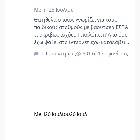
Melli
·
26 Ιουλίου
Θα ήθελα οποίος γνωρίζει για τους
παιδικούς σταθμούς με βαουτσερ ΕΣΠΑ
τι ακριβώς ισχύει. Τι καλύπτει? Από όσο
έχω ψάξει στο ίντερνετ έχω καταλάβει
ότι το βαουτσερ καλύπτει όλα τα
4 απαντήσεις
631 εμφανίσεις
δίδακτρα και τα τροφεια του ιδιωτικού
παιδικού σταθμού για όποιον το έχει
πάρει. Οι παιδικοί σταθμοί έχουν
υπογράψει σύμβαση με την ΕΕΤΑΑ ότι
δέχονται παιδιά με βαουτσερ και ότι
αυτό τα καλύπτει όλα εκτός από έξτρα
όπως σχολικό λεωφορείο κτλ. Είναι
παράνομο να χρεώνουν κάτι επιπλέον.
Melli
26 Ιουλίου
26 Ιουλ
Εγώ πήγα σε έναν ιδιωτικό παιδικό στ