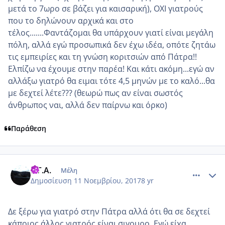
μετά το 7ωρο σε βάζει για καισαρική), ΟΧΙ γιατρούς
που το δηλώνουν αρχικά και στο
τέλος.......Φαντάζομαι θα υπάρχουν γιατί είναι μεγάλη
πόλη, αλλά εγώ προσωπικά δεν έχω ιδέα, οπότε ζητάω
τις εμπειρίες και τη γνώση κοριτσιών από Πάτρα!!
Ελπίζω να έχουμε στην παρέα! Και κάτι ακόμη...εγώ αν
αλλάξω γιατρό θα ειμαι τότε 4,5 μηνών με το καλό...θα
με δεχτεί λέτε??? (θεωρώ πως αν είναι σωστός
άνθρωπος ναι, αλλά δεν παίρνω και όρκο)
Παράθεση
comment_996881
Author stats
Ε.Γ.Α.
Μέλη
Δημοσίευση
11 Νοεμβρίου, 2017
8 yr
Δε ξέρω για γιατρό στην Πάτρα αλλά ότι θα σε δεχτεί
κάποιος άλλος γιατρός είναι σιγουρο. Εγώ είχα