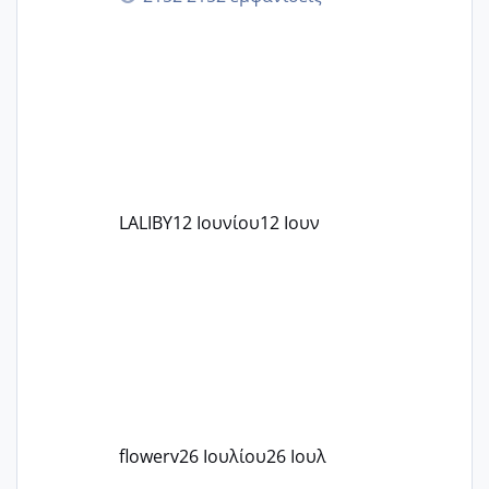
ζερβομανωλάκη (δεν το εψαξε καθόλου
το θέμα δεν μου άρεσε καθο΄λου) και
στο γένεσις με τον πάντο
LALIBY
12 Ιουνίου
12 Ιουν
flowerv
26 Ιουλίου
26 Ιουλ