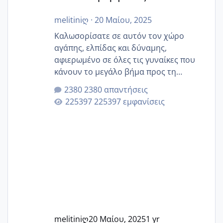
melitiniღ
·
20 Μαίου, 2025
Καλωσορίσατε σε αυτόν τον χώρο
αγάπης, ελπίδας και δύναμης,
αφιερωμένο σε όλες τις γυναίκες που
κάνουν το μεγάλο βήμα προς τη
μητρότητα μέσω εξωσωματικής το 2025.
2380 απαντήσεις
Εδώ θα μοιραστούμε αγωνίες, χαρές,
225397 εμφανίσεις
εμπειρίες και κάθε μικρή ή μεγάλη
στιγμή αυτού του ξεχωριστού ταξιδιού.
Καμία δεν είναι μόνη – όλες μαζί
μπορούμε να στηρίξουμε η μία την
άλλη, να δώσουμε κουράγιο στις
δύσκολες στιγμές και να γιορτάσουμε
τις μικρές και μεγάλες νίκες. Είτε είστε
στο στάδιο της προετοιμασίας, είτε
ετοιμάζεστε
melitiniღ
20 Μαίου, 2025
1 yr