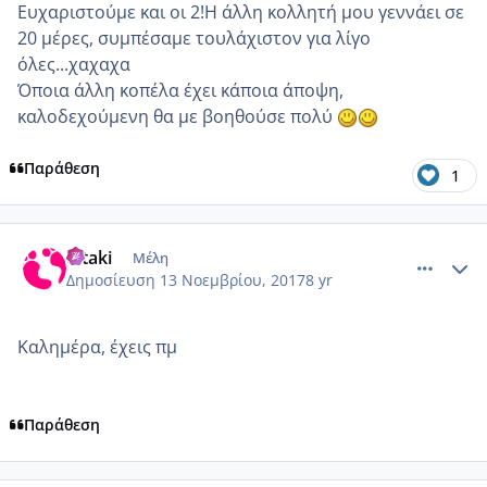
Ευχαριστούμε και οι 2!Η άλλη κολλητή μου γεννάει σε
20 μέρες, συμπέσαμε τουλάχιστον για λίγο
όλες...χαχαχα
Όποια άλλη κοπέλα έχει κάποια άποψη,
καλοδεχούμενη θα με βοηθούσε πολύ
Παράθεση
1
comment_996935
Author stats
ditaki
Μέλη
Δημοσίευση
13 Νοεμβρίου, 2017
8 yr
Καλημέρα, έχεις πμ
Παράθεση