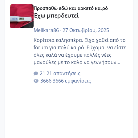
Έχω μπερδευτεί
Προσπαθώ εδώ και αρκετό καιρό
Έχω μπερδευτεί
Melikara86
·
27 Οκτωβρίου, 2025
Κορίτσια καλησπέρα. Είχα χαθεί από το
forum για πολύ καιρό. Εύχομαι να είστε
όλες καλά να έχουμε πολλές νέες
μανούλες με το καλό να γεννήσουν
αυτές που ήδη περιμένουν. Να πάρουν
21 απαντήσεις
γερα μωράκια στην αγκαλίτσα τους
3666 εμφανίσεις
🙏🏼🙏🏼 Ας πάμε λοιπόν στο θέμα μου.
Τελευταία περίοδο 25 σεπτεμβρίου
Εδώ και τέσσερις πέντε μέρες νιώθω
αρρωστη δεν έχω κουράγιο για τίποτα
πονάει πολύ το στήθος μου και τα δύο
και βάζω θερμόμετρο και έχω συνεχώς
37 με 37, 3 Έτσι λοιπόν είπα να κάνω
ένα τεστ την παρασ