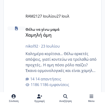
RAM21
27 Ιουλίου
27 Ιουλ
Χαμηλή άμη
Θέλω να γίνω μαμά
Χαμηλή άμη
nikol92
·
23 Ιουλίου
Καλημέρα κορίτσια... Θέλω αρκετές
απόψεις, γιατί κοντεύω να τρελαθώ από
προχτές.. Η αμη πόσο ρόλο παίζει?
Έκανα ορμονολογικές και είναι χαμηλή
για την ηλικία μου.. Είχα ήδη μια
14 απαντήσεις
εγκυμοσύνη, που έπρεπε να τερματιστεί
1186 εμφανίσεις
στην 27η εβδομάδα και προσπαθώ 7
μήνες ήδη και αρχίζω να αγχώνομαι με
το 1,18... Είμαι 33.. Κάποια που να έμεινε
Σύνδεση
Εγγραφή
Αναζήτηση
Menu
με χαμηλή άμη???