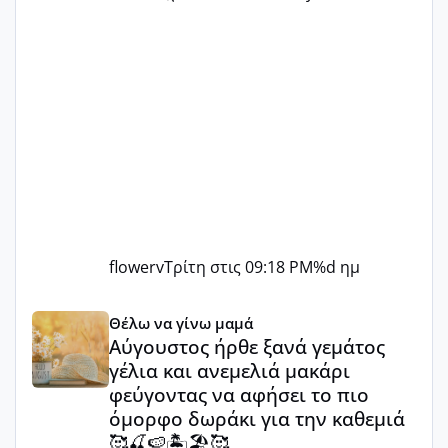
flowerv
Τρίτη στις 09:18 PM
%d ημ
Αύγουστος ήρθε ξανά γεμάτος γέλια και ανεμελιά μακάρι 
Θέλω να γίνω μαμά
Αύγουστος ήρθε ξανά γεμάτος
γέλια και ανεμελιά μακάρι
φεύγοντας να αφήσει το πιο
όμορφο δωράκι για την καθεμιά
🥰🍒🍉🏝️🏖️🥰