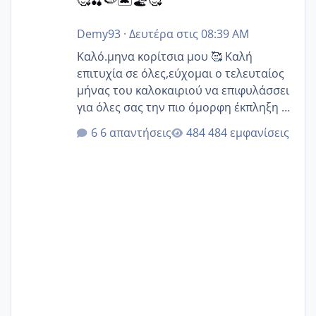
Demy93
·
Δευτέρα στις 08:39 AM
Καλό.μηνα κορίτσια μου 🥰 Καλή
επιτυχία σε όλες,εύχομαι ο τελευταίος
μήνας του καλοκαιριού να επιφυλάσσει
για όλες σας την πιο όμορφη έκπληξη 🧿
@Elk @Melikara86 @Παρασκευαιδου
6 απαντήσεις
484 εμφανίσεις
@Zenia z @melitiniღ @Christi.D.
@flowerv @Riaa @Ngsofia