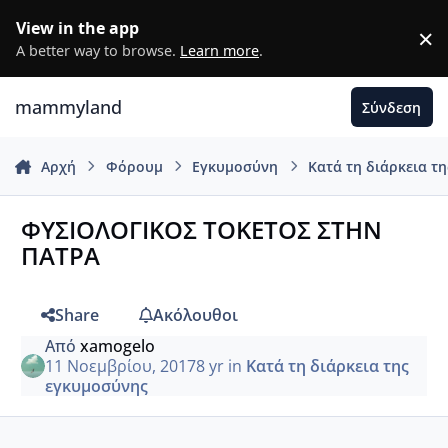
Μετάβαση σε περιεχόμενο
View in the app
×
D
A better way to browse.
Learn more
.
mammyland
Σύνδεση
Αρχή
Φόρουμ
Εγκυμοσύνη
Κατά τη διάρκεια τ
ΦΥΣΙΟΛΟΓΙΚΟΣ ΤΟΚΕΤΟΣ ΣΤΗΝ
ΠΑΤΡΑ
Share
Ακόλουθοι
Από
xamogelo
11 Νοεμβρίου, 2017
8 yr
in
Κατά τη διάρκεια της
εγκυμοσύνης