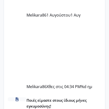
ήταν 11,1 χιλιοστά πολύ κα
Melikara86
1 Αυγούστου
1 Αυγ
Melikara86
Χθες στις 04:34 PM
%d ημ
Μωράκια Δεκεμβρίου 2026
Ποιές είμαστε στους ίδιους μήνες
εγκυμοσύνης!