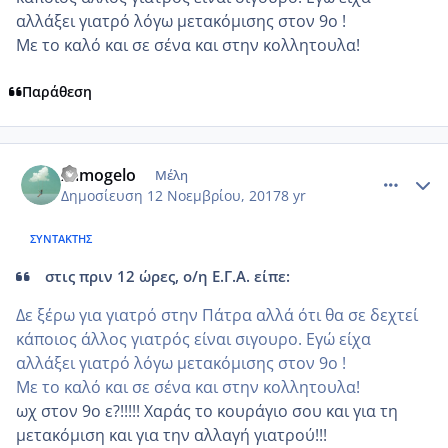
αλλάξει γιατρό λόγω μετακόμισης στον 9ο !
Με το καλό και σε σένα και στην κολλητουλα!
Παράθεση
comment_996891
Author stats
xamogelo
Μέλη
Δημοσίευση
12 Νοεμβρίου, 2017
8 yr
ΣΥΝΤΆΚΤΗΣ
στις πριν 12 ώρες, ο/η Ε.Γ.Α. είπε:
Δε ξέρω για γιατρό στην Πάτρα αλλά ότι θα σε δεχτεί
κάποιος άλλος γιατρός είναι σιγουρο. Εγώ είχα
αλλάξει γιατρό λόγω μετακόμισης στον 9ο !
Με το καλό και σε σένα και στην κολλητουλα!
ωχ στον 9ο ε?!!!!! Χαράς το κουράγιο σου και για τη
μετακόμιση και για την αλλαγή γιατρού!!!