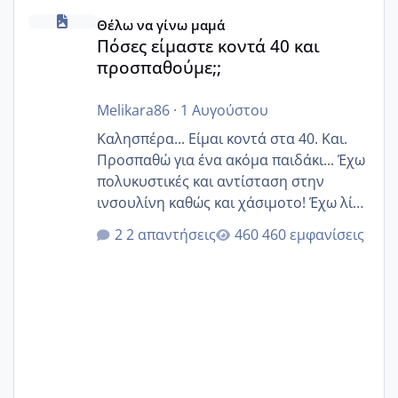
Πόσες είμαστε κοντά 40 και προσπαθούμε;;
Θέλω να γίνω μαμά
Πόσες είμαστε κοντά 40 και
προσπαθούμε;;
Melikara86
·
1 Αυγούστου
Καλησπέρα... Είμαι κοντά στα 40. Και.
Προσπαθώ για ένα ακόμα παιδάκι... Έχω
πολυκυστικές και αντίσταση στην
ινσουλίνη καθώς και χάσιμοτο! Έχω λίγα
κιλά παραπάνω και όσο κ αν προσπαθώ
2 απαντήσεις
460 εμφανίσεις
δεν χάνω εύκολα! Προσπαθώ για ακόμη
ένα παιδί εδώ και 1,5 χρόνο! Θέλετε να
γράψετε όσες κοπέλες είστε σε
παρόμοια φάση;; Αυτή την στιγμή έχω
δύο χαμένους κύκλους δεν έχω έρθει
περίοδο αυτό τον μήνα περίμενα 20 δεν
ήρθα απλά είδα λίγα ροζ έκανα υπέρηχο
την επομενη μέρα και το ενδομήτριό