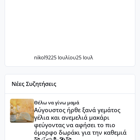
nikol92
25 Ιουλίου
25 Ιουλ
Νέες Συζητήσεις
Αύγουστος ήρθε ξανά γεμάτος γέλια και ανεμελιά μακάρι 
Θέλω να γίνω μαμά
Αύγουστος ήρθε ξανά γεμάτος
γέλια και ανεμελιά μακάρι
φεύγοντας να αφήσει το πιο
όμορφο δωράκι για την καθεμιά
🥰🍒🍉🏝️🏖️🥰