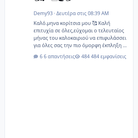
Demy93
·
Δευτέρα στις 08:39 AM
Καλό.μηνα κορίτσια μου 🥰 Καλή
επιτυχία σε όλες,εύχομαι ο τελευταίος
μήνας του καλοκαιριού να επιφυλάσσει
για όλες σας την πιο όμορφη έκπληξη 🧿
@Elk @Melikara86 @Παρασκευαιδου
6 απαντήσεις
484 εμφανίσεις
@Zenia z @melitiniღ @Christi.D.
@flowerv @Riaa @Ngsofia