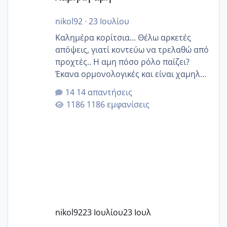
nikol92
·
23 Ιουλίου
Καλημέρα κορίτσια... Θέλω αρκετές
απόψεις, γιατί κοντεύω να τρελαθώ από
προχτές.. Η αμη πόσο ρόλο παίζει?
Έκανα ορμονολογικές και είναι χαμηλή
για την ηλικία μου.. Είχα ήδη μια
14 απαντήσεις
εγκυμοσύνη, που έπρεπε να τερματιστεί
1186 εμφανίσεις
στην 27η εβδομάδα και προσπαθώ 7
μήνες ήδη και αρχίζω να αγχώνομαι με
το 1,18... Είμαι 33.. Κάποια που να έμεινε
με χαμηλή άμη???
nikol92
23 Ιουλίου
23 Ιουλ