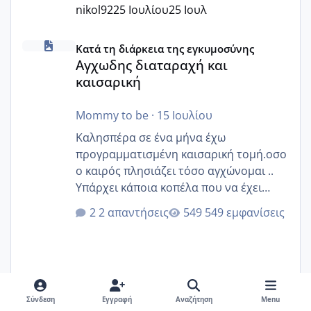
nikol92
25 Ιουλίου
25 Ιουλ
Αγχωδης διαταραχή και καισαρική
Κατά τη διάρκεια της εγκυμοσύνης
Αγχωδης διαταραχή και
καισαρική
Mommy to be
·
15 Ιουλίου
Καλησπέρα σε ένα μήνα έχω
προγραμματισμένη καισαρική τομή.οσο
ο καιρός πλησιάζει τόσο αγχώνομαι ..
Υπάρχει κάποια κοπέλα που να έχει
παρόμοιο ιστορικό να μας πει την
2 απαντήσεις
549 εμφανίσεις
εμπειρία της;Να σημειώσω είναι η
δεύτερη εγκυμοσύνη μου και καισαρική
στην πρώτη είχα κάνει ολική νάρκωση
..βέβαια δεν είχα κανένα άγχος και
στρες ήταν επιλογή για ιατρικούς
Σύνδεση
Εγγραφή
Αναζήτηση
Menu
λόγους της δεδομένης στιγμής.