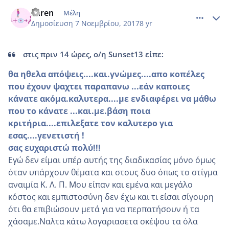
comment_996408
Author stats
karen
Μέλη
Δημοσίευση
7 Νοεμβρίου, 2017
8 yr
στις πριν 14 ώρες, ο/η Sunset13 είπε:
θα ηθελα απόψεις....και.γνώμες....απο κοπέλες
που έχουν ψαχτει παραπανω ...εάν καποιες
κάνατε ακόμα.καλυτερα....με ενδιαφέρει να μάθω
που το κάνατε ...και.με.βάση ποια
κριτήρια....επιλεξατε τον καλυτερο για
εσας....γενετιστή !
σας ευχαριστώ πολύ!!!
Εγώ δεν είμαι υπέρ αυτής της διαδικασίας μόνο όμως
όταν υπάρχουν θέματα και στους δυο όπως το στίγμα
αναιμία Κ. Λ. Π. Μου είπαν και εμένα και μεγάλο
κόστος και εμπιστοσύνη δεν έχω και τι είσαι σίγουρη
ότι θα επιβιώσουν μετά για να περπατήσουν ή τα
χάσαμε.Ναλτα κάτω λογαριασετα σκέψου τα όλα