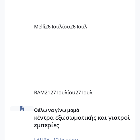
αυτό τα καλύπτει όλα εκτός από έξτρα
όπως σχολικό λεωφορείο κτλ. Είναι
παράνομο να χρεώνουν κάτι επιπλέον.
Melli
26 Ιουλίου
26 Ιουλ
Εγώ πήγα σε έναν ιδιωτικό παιδικό στ
RAM21
27 Ιουλίου
27 Ιουλ
κέντρα εξωσωματικής και γιατροί εμπερίες
Θέλω να γίνω μαμά
κέντρα εξωσωματικής και γιατροί
εμπερίες