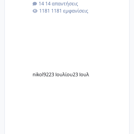
14 απαντήσεις
εγκυμοσύνη, που έπρεπε να τερματιστεί
1181 εμφανίσεις
στην 27η εβδομάδα και προσπαθώ 7
μήνες ήδη και αρχίζω να αγχώνομαι με
το 1,18... Είμαι 33.. Κάποια που να έμεινε
με χαμηλή άμη???
nikol92
23 Ιουλίου
23 Ιουλ