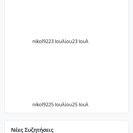
με χαμηλή άμη???
nikol92
23 Ιουλίου
23 Ιουλ
nikol92
25 Ιουλίου
25 Ιουλ
Νέες Συζητήσεις