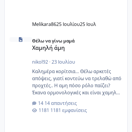
Melikara86
25 Ιουλίου
25 Ιουλ
Χαμηλή άμη
Θέλω να γίνω μαμά
Χαμηλή άμη
nikol92
·
23 Ιουλίου
Καλημέρα κορίτσια... Θέλω αρκετές
απόψεις, γιατί κοντεύω να τρελαθώ από
προχτές.. Η αμη πόσο ρόλο παίζει?
Έκανα ορμονολογικές και είναι χαμηλή
για την ηλικία μου.. Είχα ήδη μια
14 απαντήσεις
εγκυμοσύνη, που έπρεπε να τερματιστεί
1181 εμφανίσεις
στην 27η εβδομάδα και προσπαθώ 7
μήνες ήδη και αρχίζω να αγχώνομαι με
το 1,18... Είμαι 33.. Κάποια που να έμεινε