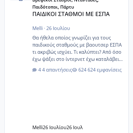
Παιδότοποι, Πάρτυ
ΠΑΙΔΙΚΟΙ ΣΤΑΘΜΟΙ ΜΕ ΕΣΠΑ
Melli
·
26 Ιουλίου
Θα ήθελα οποίος γνωρίζει για τους
παιδικούς σταθμούς με βαουτσερ ΕΣΠΑ
τι ακριβώς ισχύει. Τι καλύπτει? Από όσο
έχω ψάξει στο ίντερνετ έχω καταλάβει
ότι το βαουτσερ καλύπτει όλα τα
4 απαντήσεις
624 εμφανίσεις
δίδακτρα και τα τροφεια του ιδιωτικού
παιδικού σταθμού για όποιον το έχει
πάρει. Οι παιδικοί σταθμοί έχουν
υπογράψει σύμβαση με την ΕΕΤΑΑ ότι
δέχονται παιδιά με βαουτσερ και ότι
αυτό τα καλύπτει όλα εκτός από έξτρα
όπως σχολικό λεωφορείο κτλ. Είναι
παράνομο να χρεώνουν κάτι επιπλέον.
Melli
26 Ιουλίου
26 Ιουλ
Εγώ πήγα σε έναν ιδιωτικό παιδικό στ