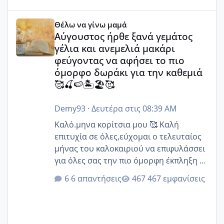
Αύγουστος ήρθε ξανά γεμάτος γέλια και ανεμελιά μακάρι 
Θέλω να γίνω μαμά
Αύγουστος ήρθε ξανά γεμάτος
γέλια και ανεμελιά μακάρι
φεύγοντας να αφήσει το πιο
όμορφο δωράκι για την καθεμιά
🥰🍒🍉🏝️🏖️🥰
Demy93
·
Δευτέρα στις 08:39 AM
Καλό.μηνα κορίτσια μου 🥰 Καλή
επιτυχία σε όλες,εύχομαι ο τελευταίος
μήνας του καλοκαιριού να επιφυλάσσει
για όλες σας την πιο όμορφη έκπληξη 🧿
@Elk @Melikara86 @Παρασκευαιδου
6 απαντήσεις
467 εμφανίσεις
@Zenia z @melitiniღ @Christi.D.
@flowerv @Riaa @Ngsofia