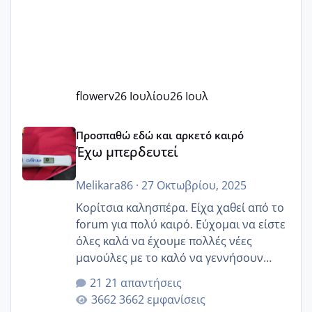
flowerv
26 Ιουλίου
26 Ιουλ
Έχω μπερδευτεί
Προσπαθώ εδώ και αρκετό καιρό
Έχω μπερδευτεί
Melikara86
·
27 Οκτωβρίου, 2025
Κορίτσια καλησπέρα. Είχα χαθεί από το
forum για πολύ καιρό. Εύχομαι να είστε
όλες καλά να έχουμε πολλές νέες
μανούλες με το καλό να γεννήσουν
αυτές που ήδη περιμένουν. Να πάρουν
21 απαντήσεις
γερα μωράκια στην αγκαλίτσα τους
3662 εμφανίσεις
🙏🏼🙏🏼 Ας πάμε λοιπόν στο θέμα μου.