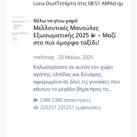
Luna Dust
Τετάρτη στις 08:51 AM
%d ημ
Μελλοντικές Μανούλες Εξωσωματικής 2025 💫 – Μαζί στο
Θέλω να γίνω μαμά
Μελλοντικές Μανούλες
Εξωσωματικής 2025 💫 – Μαζί
στο πιο όμορφο ταξίδι!
melitiniღ
·
20 Μαίου, 2025
Καλωσορίσατε σε αυτόν τον χώρο
αγάπης, ελπίδας και δύναμης,
αφιερωμένο σε όλες τις γυναίκες που
κάνουν το μεγάλο βήμα προς τη
μητρότητα μέσω εξωσωματικής το 2025.
2380 απαντήσεις
Εδώ θα μοιραστούμε αγωνίες, χαρές,
225251 εμφανίσεις
εμπειρίες και κάθε μικρή ή μεγάλη
στιγμή αυτού του ξεχωριστού ταξιδιού.
Καμία δεν είναι μόνη – όλες μαζί
μπορούμε να στηρίξουμε η μία την