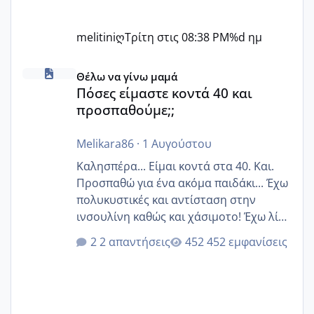
melitiniღ
Τρίτη στις 08:38 PM
%d ημ
Πόσες είμαστε κοντά 40 και προσπαθούμε;;
Θέλω να γίνω μαμά
Πόσες είμαστε κοντά 40 και
προσπαθούμε;;
Melikara86
·
1 Αυγούστου
Καλησπέρα... Είμαι κοντά στα 40. Και.
Προσπαθώ για ένα ακόμα παιδάκι... Έχω
πολυκυστικές και αντίσταση στην
ινσουλίνη καθώς και χάσιμοτο! Έχω λίγα
κιλά παραπάνω και όσο κ αν προσπαθώ
2 απαντήσεις
452 εμφανίσεις
δεν χάνω εύκολα! Προσπαθώ για ακόμη
ένα παιδί εδώ και 1,5 χρόνο! Θέλετε να
γράψετε όσες κοπέλες είστε σε
παρόμοια φάση;; Αυτή την στιγμή έχω