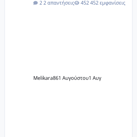
2 απαντήσεις
452 εμφανίσεις
δεν χάνω εύκολα! Προσπαθώ για ακόμη
ένα παιδί εδώ και 1,5 χρόνο! Θέλετε να
γράψετε όσες κοπέλες είστε σε
παρόμοια φάση;; Αυτή την στιγμή έχω
δύο χαμένους κύκλους δεν έχω έρθει
περίοδο αυτό τον μήνα περίμενα 20 δεν
ήρθα απλά είδα λίγα ροζ έκανα υπέρηχο
την επομενη μέρα και το ενδομήτριό
ήταν 11,1 χιλιοστά πολύ κα
Melikara86
1 Αυγούστου
1 Αυγ