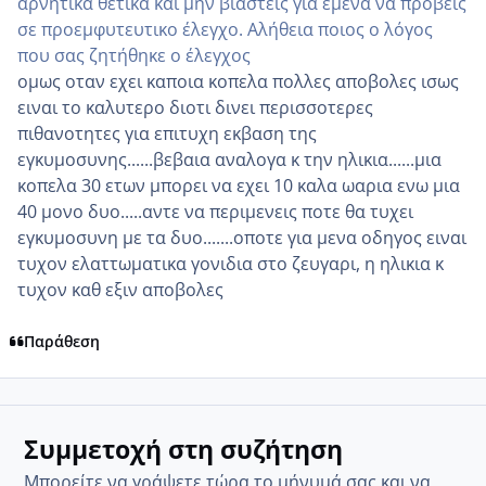
αρνητικά θετικά και μην βιαστείς για εμένα να προβείς
σε προεμφυτευτικο έλεγχο. Αλήθεια ποιος ο λόγος
που σας ζητήθηκε ο έλεγχος
ομως οταν εχει καποια κοπελα πολλες αποβολες ισως
ειναι το καλυτερο διοτι δινει περισσοτερες
πιθανοτητες για επιτυχη εκβαση της
εγκυμοσυνης......βεβαια αναλογα κ την ηλικια......μια
κοπελα 30 ετων μπορει να εχει 10 καλα ωαρια ενω μια
40 μονο δυο.....αντε να περιμενεις ποτε θα τυχει
εγκυμοσυνη με τα δυο.......οποτε για μενα οδηγος ειναι
τυχον ελαττωματικα γονιδια στο ζευγαρι, η ηλικια κ
τυχον καθ εξιν αποβολες
Παράθεση
Συμμετοχή στη συζήτηση
Μπορείτε να γράψετε τώρα το μήνυμά σας και να