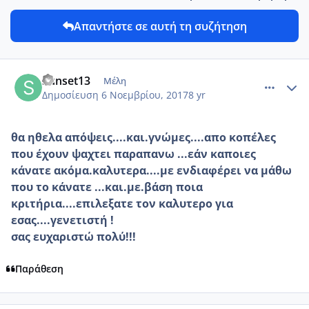
Απαντήστε σε αυτή τη συζήτηση
comment_996351
Author stats
Sunset13
Μέλη
Δημοσίευση
6 Νοεμβρίου, 2017
8 yr
θα ηθελα απόψεις....και.γνώμες....απο κοπέλες
που έχουν ψαχτει παραπανω ...εάν καποιες
κάνατε ακόμα.καλυτερα....με ενδιαφέρει να μάθω
που το κάνατε ...και.με.βάση ποια
κριτήρια....επιλεξατε τον καλυτερο για
εσας....γενετιστή !
σας ευχαριστώ πολύ!!!
Παράθεση