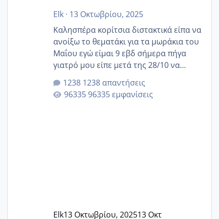
Elk
·
13 Οκτωβρίου, 2025
Καλησπέρα κορίτσια διστακτικά είπα να
ανοίξω το θεματάκι για τα μωράκια του
Μαΐου εγώ είμαι 9 εβδ σήμερα πήγα
γιατρό μου είπε μετά της 28/10 να
κλείσω ραντεβού για την αυχενική είναι
1238 απαντήσεις
καμιά άλλη κοπέλα να γεννάει Μάιο ;;
96335 εμφανίσεις
Elk
13 Οκτωβρίου, 2025
13 Οκτ