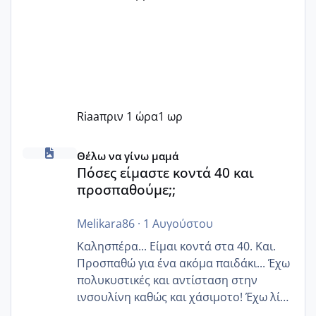
Riaa
πριν 1 ώρα
1 ωρ
Πόσες είμαστε κοντά 40 και προσπαθούμε;;
Θέλω να γίνω μαμά
Πόσες είμαστε κοντά 40 και
προσπαθούμε;;
Melikara86
·
1 Αυγούστου
Καλησπέρα... Είμαι κοντά στα 40. Και.
Προσπαθώ για ένα ακόμα παιδάκι... Έχω
πολυκυστικές και αντίσταση στην
ινσουλίνη καθώς και χάσιμοτο! Έχω λίγα
κιλά παραπάνω και όσο κ αν προσπαθώ