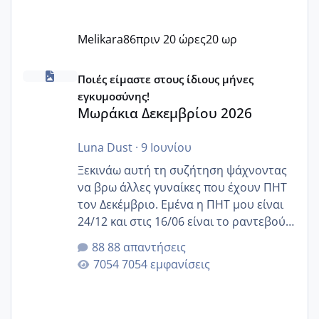
Melikara86
πριν 20 ώρες
20 ωρ
Μωράκια Δεκεμβρίου 2026
Ποιές είμαστε στους ίδιους μήνες
εγκυμοσύνης!
Μωράκια Δεκεμβρίου 2026
Luna Dust
·
9 Ιουνίου
Ξεκινάω αυτή τη συζήτηση ψάχνοντας
να βρω άλλες γυναίκες που έχουν ΠΗΤ
τον Δεκέμβριο. Εμένα η ΠΗΤ μου είναι
24/12 και στις 16/06 είναι το ραντεβού
της αυχενικής διαφάνειας. Έχω αρκετό
88 απαντήσεις
άγχος και οι μέρες δεν φαίνεται να
7054 εμφανίσεις
περνάνε με τίποτα.