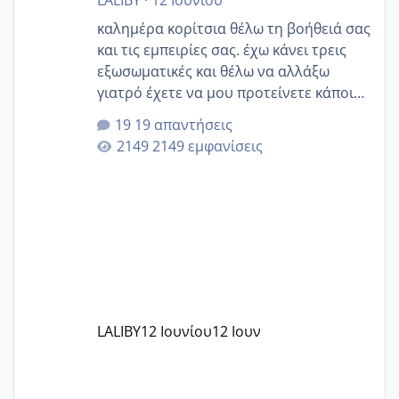
LALIBY
·
12 Ιουνίου
καλημέρα κορίτσια θέλω τη βοήθειά σας
και τις εμπειρίες σας. έχω κάνει τρεις
εξωσωματικές και θέλω να αλλάξω
γιατρό έχετε να μου προτείνετε κάποιον
που μείνατε ευχαριστημένες και είχατε
19 απαντήσεις
επιιτυχία? έκανα στο υγεία με τον
2149 εμφανίσεις
ζερβομανωλάκη (δεν το εψαξε καθόλου
το θέμα δεν μου άρεσε καθο΄λου) και
στο γένεσις με τον πάντο
LALIBY
12 Ιουνίου
12 Ιουν