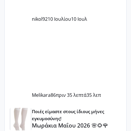
nikol92
10 Ιουλίου
10 Ιουλ
Melikara86
πριν 35 λεπτά
35 λεπ
Μωράκια Μαΐου 2026 🌸🌻🌹
Ποιές είμαστε στους ίδιους μήνες
εγκυμοσύνης!
Μωράκια Μαΐου 2026 🌸🌻🌹