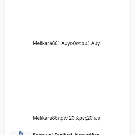
δύο χαμένους κύκλους δεν έχω έρθει
περίοδο αυτό τον μήνα περίμενα 20 δεν
ήρθα απλά είδα λίγα ροζ έκανα υπέρηχο
την επομενη μέρα και το ενδομήτριό
ήταν 11,1 χιλιοστά πολύ κα
Melikara86
1 Αυγούστου
1 Αυγ
Melikara86
πριν 20 ώρες
20 ωρ
ΠΑΙΔΙΚΟΙ ΣΤΑΘΜΟΙ ΜΕ ΕΣΠΑ
Βρεφικοί Σταθμοί, Νταντάδες,