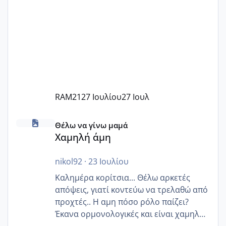
RAM21
27 Ιουλίου
27 Ιουλ
Χαμηλή άμη
Θέλω να γίνω μαμά
Χαμηλή άμη
nikol92
·
23 Ιουλίου
Καλημέρα κορίτσια... Θέλω αρκετές
απόψεις, γιατί κοντεύω να τρελαθώ από
προχτές.. Η αμη πόσο ρόλο παίζει?
Έκανα ορμονολογικές και είναι χαμηλή
για την ηλικία μου.. Είχα ήδη μια