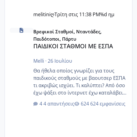
melitiniღ
Τρίτη στις 11:38 PM
%d ημ
ΠΑΙΔΙΚΟΙ ΣΤΑΘΜΟΙ ΜΕ ΕΣΠΑ
Βρεφικοί Σταθμοί, Νταντάδες,
Παιδότοποι, Πάρτυ
ΠΑΙΔΙΚΟΙ ΣΤΑΘΜΟΙ ΜΕ ΕΣΠΑ
Melli
·
26 Ιουλίου
Θα ήθελα οποίος γνωρίζει για τους
παιδικούς σταθμούς με βαουτσερ ΕΣΠΑ
τι ακριβώς ισχύει. Τι καλύπτει? Από όσο
έχω ψάξει στο ίντερνετ έχω καταλάβει
ότι το βαουτσερ καλύπτει όλα τα
4 απαντήσεις
624 εμφανίσεις
δίδακτρα και τα τροφεια του ιδιωτικού
παιδικού σταθμού για όποιον το έχει
πάρει. Οι παιδικοί σταθμοί έχουν
υπογράψει σύμβαση με την ΕΕΤΑΑ ότι
δέχονται παιδιά με βαουτσερ και ότι