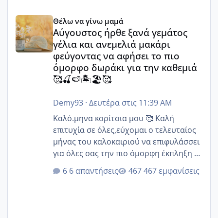
Αύγουστος ήρθε ξανά γεμάτος γέλια και ανεμελιά μακάρι 
Θέλω να γίνω μαμά
Αύγουστος ήρθε ξανά γεμάτος
γέλια και ανεμελιά μακάρι
φεύγοντας να αφήσει το πιο
όμορφο δωράκι για την καθεμιά
🥰🍒🍉🏝️🏖️🥰
Demy93
·
Δευτέρα στις 11:39 AM
Καλό.μηνα κορίτσια μου 🥰 Καλή
επιτυχία σε όλες,εύχομαι ο τελευταίος
μήνας του καλοκαιριού να επιφυλάσσει
για όλες σας την πιο όμορφη έκπληξη 🧿
@Elk @Melikara86 @Παρασκευαιδου
6 απαντήσεις
467 εμφανίσεις
@Zenia z @melitiniღ @Christi.D.
@flowerv @Riaa @Ngsofia