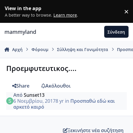
Μετάβαση σε περιεχόμενο
View in the app
×
D
A better way to browse.
Learn more
.
mammyland
Σύνδεση
Αρχή
Φόρουμ
Σύλληψη και Γονιμότητα
Προσπα
Προεμφυτευτικος....
Share
Ακόλουθοι
Από
Sunset13
6 Νοεμβρίου, 2017
8 yr
in
Προσπαθώ εδώ και
αρκετό καιρό
Ξεκινήστε νέα συζήτηση