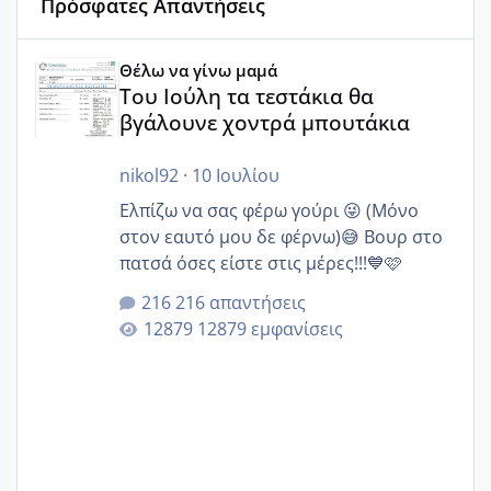
Πρόσφατες Απαντήσεις
Του Ιούλη τα τεστάκια θα βγάλουνε χοντρά μπουτάκια
Θέλω να γίνω μαμά
Του Ιούλη τα τεστάκια θα
βγάλουνε χοντρά μπουτάκια
nikol92
·
10 Ιουλίου
Ελπίζω να σας φέρω γούρι 😜 (Μόνο
στον εαυτό μου δε φέρνω)😅 Βουρ στο
πατσά όσες είστε στις μέρες!!!💙🩷
216 απαντήσεις
12879 εμφανίσεις