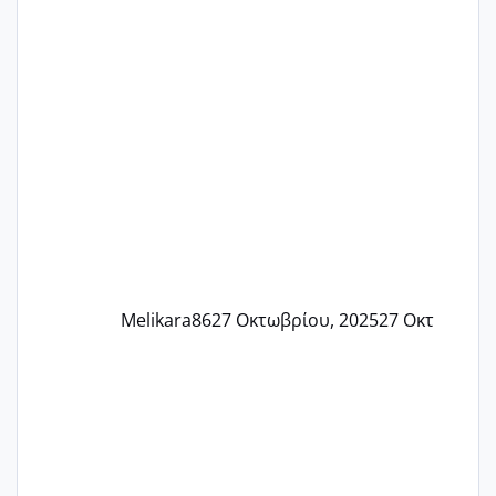
Τελευταία περίοδο 25 σεπτεμβρίου
Εδώ και τέσσερις πέντε μέρες νιώθω
αρρωστη δεν έχω κουράγιο για τίποτα
πονάει πολύ το στήθος μου και τα δύο
και βάζω θερμόμετρο και έχω συνεχώς
37 με 37, 3 Έτσι λοιπόν είπα να κάνω
ένα τεστ την παρασ
Melikara86
27 Οκτωβρίου, 2025
27 Οκτ