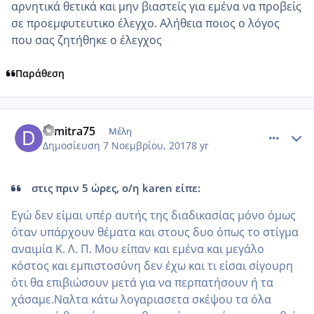
αρνητικά θετικά και μην βιαστείς για εμένα να προβείς
σε προεμφυτευτικο έλεγχο. Αλήθεια ποιος ο λόγος
που σας ζητήθηκε ο έλεγχος
Παράθεση
comment_996460
Author stats
Dimitra75
Μέλη
Δημοσίευση
7 Νοεμβρίου, 2017
8 yr
στις πριν 5 ώρες, ο/η karen είπε:
Εγώ δεν είμαι υπέρ αυτής της διαδικασίας μόνο όμως
όταν υπάρχουν θέματα και στους δυο όπως το στίγμα
αναιμία Κ. Λ. Π. Μου είπαν και εμένα και μεγάλο
κόστος και εμπιστοσύνη δεν έχω και τι είσαι σίγουρη
ότι θα επιβιώσουν μετά για να περπατήσουν ή τα
χάσαμε.Ναλτα κάτω λογαριασετα σκέψου τα όλα