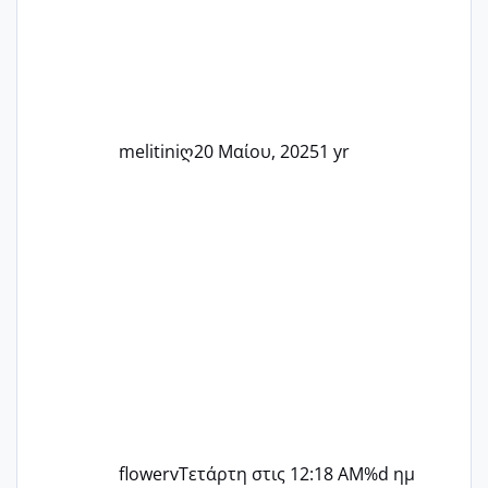
άλλη, να δώσουμε κουράγιο στις
δύσκολες στιγμές και να γιορτάσουμε
τις μικρές και μεγάλες νίκες. Είτε είστε
στο στάδιο της προετοιμασίας, είτε
ετοιμάζεστε
melitiniღ
20 Μαίου, 2025
1 yr
flowerv
Τετάρτη στις 12:18 AM
%d ημ