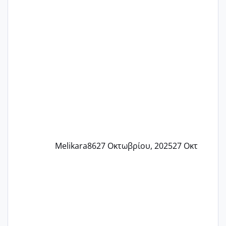
Τελευταία περίοδο 25 σεπτεμβρίου
Εδώ και τέσσερις πέντε μέρες νιώθω
αρρωστη δεν έχω κουράγιο για τίποτα
πονάει πολύ το στήθος μου και τα δύο
και βάζω θερμόμετρο και έχω συνεχώς
37 με 37, 3 Έτσι λοιπόν είπα να κάνω
ένα τεστ την παρασ
Melikara86
27 Οκτωβρίου, 2025
27 Οκτ