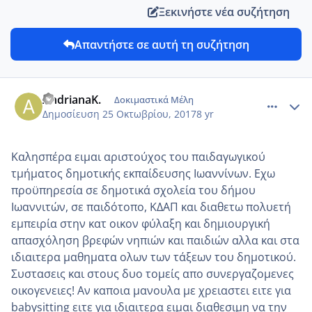
Ξεκινήστε νέα συζήτηση
Απαντήστε σε αυτή τη συζήτηση
comment_994705
Author stats
AndrianaK.
Δοκιμαστικά Μέλη
Δημοσίευση
25 Οκτωβρίου, 2017
8 yr
Καλησπέρα ειμαι αριστούχος του παιδαγωγικού
τμήματος δημοτικής εκπαίδευσης Ιωαννίνων. Εχω
προϋπηρεσία σε δημοτικά σχολεία του δήμου
Ιωαννιτών, σε παιδότοπο, ΚΔΑΠ και διαθετω πολυετή
εμπειρία στην κατ οικον φύλαξη και δημιουργική
απασχόληση βρεφών νηπιών και παιδιών αλλα και στα
ιδιαιτερα μαθηματα ολων των τάξεων του δημοτικού.
Συστασεις και στους δυο τομείς απο συνεργαζομενες
οικογενειες! Αν καποια μανουλα με χρειαστει ειτε για
babysitting ειτε για ιδιαιτερα ειμαι διαθεσιμη να την