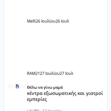
αυτό τα καλύπτει όλα εκτός από έξτρα
όπως σχολικό λεωφορείο κτλ. Είναι
παράνομο να χρεώνουν κάτι επιπλέον.
Melli
26 Ιουλίου
26 Ιουλ
Εγώ πήγα σε έναν ιδιωτικό παιδικό στ
RAM21
27 Ιουλίου
27 Ιουλ
κέντρα εξωσωματικής και γιατροί εμπερίες
Θέλω να γίνω μαμά
κέντρα εξωσωματικής και γιατροί
εμπερίες