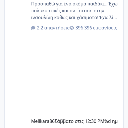
Προσπαθώ για ένα ακόμα παιδάκι... Έχω
πολυκυστικές και αντίσταση στην
ινσουλίνη καθώς και χάσιμοτο! Έχω λίγα
κιλά παραπάνω και όσο κ αν προσπαθώ
2 απαντήσεις
396 εμφανίσεις
δεν χάνω εύκολα! Προσπαθώ για ακόμη
ένα παιδί εδώ και 1,5 χρόνο! Θέλετε να
γράψετε όσες κοπέλες είστε σε
παρόμοια φάση;; Αυτή την στιγμή έχω
δύο χαμένους κύκλους δεν έχω έρθει
περίοδο αυτό τον μήνα περίμενα 20 δεν
ήρθα απλά είδα λίγα ροζ έκανα υπέρηχο
την επομενη μέρα και το ενδομήτριό
ήταν 11,1 χιλιοστά πολύ κα
Melikara86
Σάββατο στις 12:30 PM
%d ημ