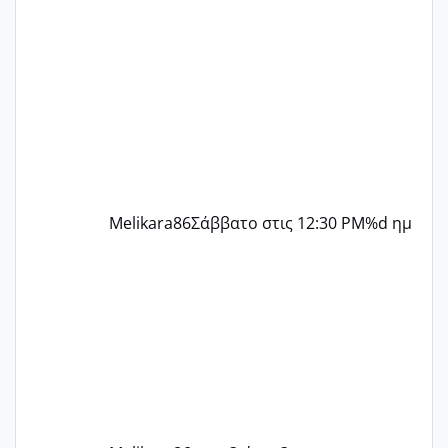
δύο χαμένους κύκλους δεν έχω έρθει
περίοδο αυτό τον μήνα περίμενα 20 δεν
ήρθα απλά είδα λίγα ροζ έκανα υπέρηχο
την επομενη μέρα και το ενδομήτριό
ήταν 11,1 χιλιοστά πολύ κα
Melikara86
Σάββατο στις 12:30 PM
%d ημ