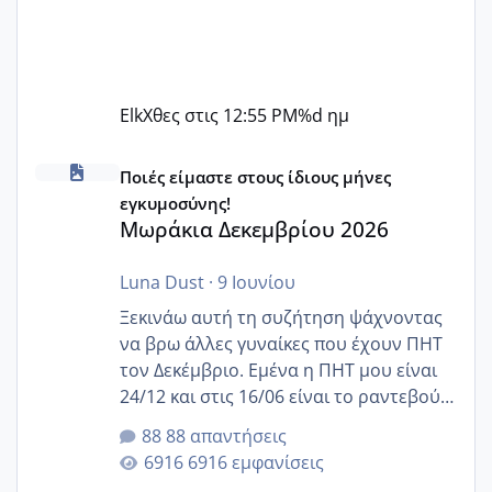
Elk
Χθες στις 12:55 PM
%d ημ
Μωράκια Δεκεμβρίου 2026
Ποιές είμαστε στους ίδιους μήνες
εγκυμοσύνης!
Μωράκια Δεκεμβρίου 2026
Luna Dust
·
9 Ιουνίου
Ξεκινάω αυτή τη συζήτηση ψάχνοντας
να βρω άλλες γυναίκες που έχουν ΠΗΤ
τον Δεκέμβριο. Εμένα η ΠΗΤ μου είναι
24/12 και στις 16/06 είναι το ραντεβού
της αυχενικής διαφάνειας. Έχω αρκετό
88 απαντήσεις
άγχος και οι μέρες δεν φαίνεται να
6916 εμφανίσεις
περνάνε με τίποτα.