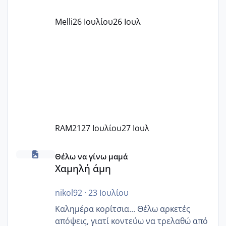
όπως σχολικό λεωφορείο κτλ. Είναι
παράνομο να χρεώνουν κάτι επιπλέον.
Melli
26 Ιουλίου
26 Ιουλ
Εγώ πήγα σε έναν ιδιωτικό παιδικό στ
RAM21
27 Ιουλίου
27 Ιουλ
Χαμηλή άμη
Θέλω να γίνω μαμά
Χαμηλή άμη
nikol92
·
23 Ιουλίου
Καλημέρα κορίτσια... Θέλω αρκετές
απόψεις, γιατί κοντεύω να τρελαθώ από