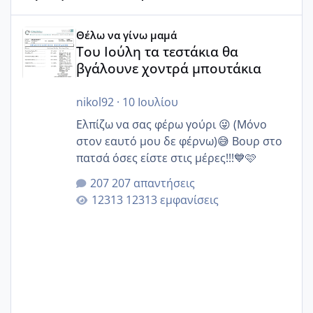
Του Ιούλη τα τεστάκια θα βγάλουνε χοντρά μπουτάκια
Θέλω να γίνω μαμά
Του Ιούλη τα τεστάκια θα
βγάλουνε χοντρά μπουτάκια
nikol92
·
10 Ιουλίου
Ελπίζω να σας φέρω γούρι 😜 (Μόνο
στον εαυτό μου δε φέρνω)😅 Βουρ στο
πατσά όσες είστε στις μέρες!!!💙🩷
207 απαντήσεις
12313 εμφανίσεις