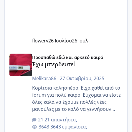
flowerv
26 Ιουλίου
26 Ιουλ
Έχω μπερδευτεί
Προσπαθώ εδώ και αρκετό καιρό
Έχω μπερδευτεί
Melikara86
·
27 Οκτωβρίου, 2025
Κορίτσια καλησπέρα. Είχα χαθεί από το
forum για πολύ καιρό. Εύχομαι να είστε
όλες καλά να έχουμε πολλές νέες
μανούλες με το καλό να γεννήσουν
αυτές που ήδη περιμένουν. Να πάρουν
21 απαντήσεις
γερα μωράκια στην αγκαλίτσα τους
3643 εμφανίσεις
🙏🏼🙏🏼 Ας πάμε λοιπόν στο θέμα μου.