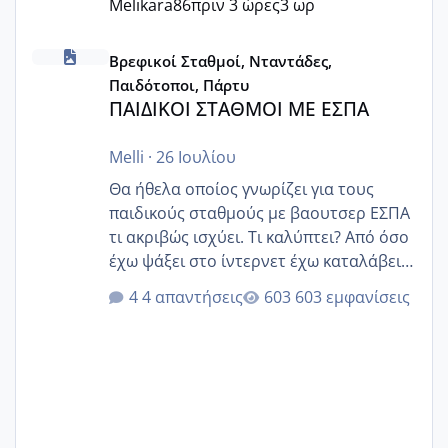
Melikara86
πριν 3 ώρες
3 ωρ
ΠΑΙΔΙΚΟΙ ΣΤΑΘΜΟΙ ΜΕ ΕΣΠΑ
Βρεφικοί Σταθμοί, Νταντάδες,
Παιδότοποι, Πάρτυ
ΠΑΙΔΙΚΟΙ ΣΤΑΘΜΟΙ ΜΕ ΕΣΠΑ
Melli
·
26 Ιουλίου
Θα ήθελα οποίος γνωρίζει για τους
παιδικούς σταθμούς με βαουτσερ ΕΣΠΑ
τι ακριβώς ισχύει. Τι καλύπτει? Από όσο
έχω ψάξει στο ίντερνετ έχω καταλάβει
ότι το βαουτσερ καλύπτει όλα τα
4 απαντήσεις
603 εμφανίσεις
δίδακτρα και τα τροφεια του ιδιωτικού
παιδικού σταθμού για όποιον το έχει
πάρει. Οι παιδικοί σταθμοί έχουν
υπογράψει σύμβαση με την ΕΕΤΑΑ ότι
δέχονται παιδιά με βαουτσερ και ότι
αυτό τα καλύπτει όλα εκτός από έξτρα