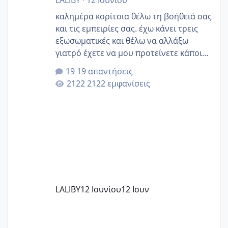
LALIBY
·
12 Ιουνίου
καλημέρα κορίτσια θέλω τη βοήθειά σας
και τις εμπειρίες σας. έχω κάνει τρεις
εξωσωματικές και θέλω να αλλάξω
γιατρό έχετε να μου προτείνετε κάποιον
που μείνατε ευχαριστημένες και είχατε
19 απαντήσεις
επιιτυχία? έκανα στο υγεία με τον
2122 εμφανίσεις
ζερβομανωλάκη (δεν το εψαξε καθόλου
το θέμα δεν μου άρεσε καθο΄λου) και
στο γένεσις με τον πάντο
LALIBY
12 Ιουνίου
12 Ιουν