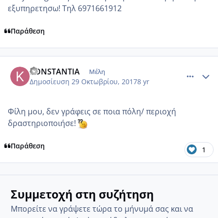
εξυπηρετησω! Τηλ 6971661912
Παράθεση
comment_995131
Author stats
KONSTANTIA
Μέλη
Δημοσίευση
29 Οκτωβρίου, 2017
8 yr
Φίλη μου, δεν γράφεις σε ποια πόλη/ περιοχή
δραστηριοποιήσε!
Παράθεση
1
Συμμετοχή στη συζήτηση
Μπορείτε να γράψετε τώρα το μήνυμά σας και να