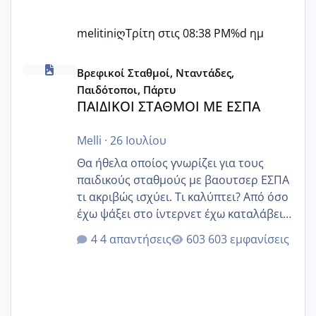
melitiniღ
Τρίτη στις 08:38 PM
%d ημ
ΠΑΙΔΙΚΟΙ ΣΤΑΘΜΟΙ ΜΕ ΕΣΠΑ
Βρεφικοί Σταθμοί, Νταντάδες,
Παιδότοποι, Πάρτυ
ΠΑΙΔΙΚΟΙ ΣΤΑΘΜΟΙ ΜΕ ΕΣΠΑ
Melli
·
26 Ιουλίου
Θα ήθελα οποίος γνωρίζει για τους
παιδικούς σταθμούς με βαουτσερ ΕΣΠΑ
τι ακριβώς ισχύει. Τι καλύπτει? Από όσο
έχω ψάξει στο ίντερνετ έχω καταλάβει
ότι το βαουτσερ καλύπτει όλα τα
4 απαντήσεις
603 εμφανίσεις
δίδακτρα και τα τροφεια του ιδιωτικού
παιδικού σταθμού για όποιον το έχει
πάρει. Οι παιδικοί σταθμοί έχουν
υπογράψει σύμβαση με την ΕΕΤΑΑ ότι
δέχονται παιδιά με βαουτσερ και ότι