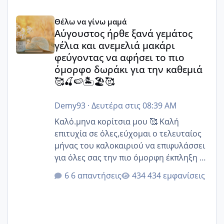
Αύγουστος ήρθε ξανά γεμάτος γέλια και ανεμελιά μακάρι 
Θέλω να γίνω μαμά
Αύγουστος ήρθε ξανά γεμάτος
γέλια και ανεμελιά μακάρι
φεύγοντας να αφήσει το πιο
όμορφο δωράκι για την καθεμιά
🥰🍒🍉🏝️🏖️🥰
Demy93
·
Δευτέρα στις 08:39 AM
Καλό.μηνα κορίτσια μου 🥰 Καλή
επιτυχία σε όλες,εύχομαι ο τελευταίος
μήνας του καλοκαιριού να επιφυλάσσει
για όλες σας την πιο όμορφη έκπληξη 🧿
@Elk @Melikara86 @Παρασκευαιδου
6 απαντήσεις
434 εμφανίσεις
@Zenia z @melitiniღ @Christi.D.
@flowerv @Riaa @Ngsofia