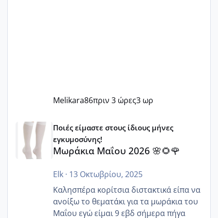
Melikara86
πριν 3 ώρες
3 ωρ
Μωράκια Μαΐου 2026 🌸🌻🌹
Ποιές είμαστε στους ίδιους μήνες
εγκυμοσύνης!
Μωράκια Μαΐου 2026 🌸🌻🌹
Elk
·
13 Οκτωβρίου, 2025
Καλησπέρα κορίτσια διστακτικά είπα να
ανοίξω το θεματάκι για τα μωράκια του
Μαΐου εγώ είμαι 9 εβδ σήμερα πήγα