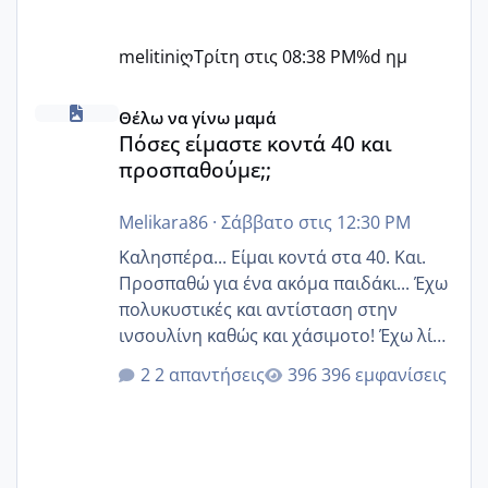
melitiniღ
Τρίτη στις 08:38 PM
%d ημ
Πόσες είμαστε κοντά 40 και προσπαθούμε;;
Θέλω να γίνω μαμά
Πόσες είμαστε κοντά 40 και
προσπαθούμε;;
Melikara86
·
Σάββατο στις 12:30 PM
Καλησπέρα... Είμαι κοντά στα 40. Και.
Προσπαθώ για ένα ακόμα παιδάκι... Έχω
πολυκυστικές και αντίσταση στην
ινσουλίνη καθώς και χάσιμοτο! Έχω λίγα
κιλά παραπάνω και όσο κ αν προσπαθώ
2 απαντήσεις
396 εμφανίσεις
δεν χάνω εύκολα! Προσπαθώ για ακόμη
ένα παιδί εδώ και 1,5 χρόνο! Θέλετε να
γράψετε όσες κοπέλες είστε σε
παρόμοια φάση;; Αυτή την στιγμή έχω