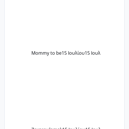
..βέβαια δεν είχα κανένα άγχος και
στρες ήταν επιλογή για ιατρικούς
λόγους της δεδομένης στιγμής.
Mommy to be
15 Ιουλίου
15 Ιουλ