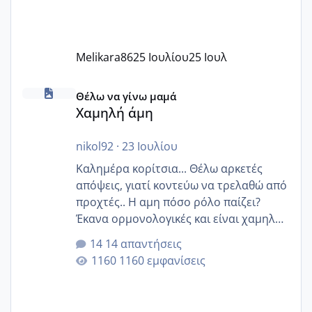
Melikara86
25 Ιουλίου
25 Ιουλ
Χαμηλή άμη
Θέλω να γίνω μαμά
Χαμηλή άμη
nikol92
·
23 Ιουλίου
Καλημέρα κορίτσια... Θέλω αρκετές
απόψεις, γιατί κοντεύω να τρελαθώ από
προχτές.. Η αμη πόσο ρόλο παίζει?
Έκανα ορμονολογικές και είναι χαμηλή
για την ηλικία μου.. Είχα ήδη μια
14 απαντήσεις
εγκυμοσύνη, που έπρεπε να τερματιστεί
1160 εμφανίσεις
στην 27η εβδομάδα και προσπαθώ 7
μήνες ήδη και αρχίζω να αγχώνομαι με
το 1,18... Είμαι 33.. Κάποια που να έμεινε