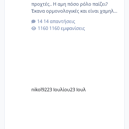
προχτές.. Η αμη πόσο ρόλο παίζει?
Έκανα ορμονολογικές και είναι χαμηλή
για την ηλικία μου.. Είχα ήδη μια
14 απαντήσεις
εγκυμοσύνη, που έπρεπε να τερματιστεί
1160 εμφανίσεις
στην 27η εβδομάδα και προσπαθώ 7
μήνες ήδη και αρχίζω να αγχώνομαι με
το 1,18... Είμαι 33.. Κάποια που να έμεινε
με χαμηλή άμη???
nikol92
23 Ιουλίου
23 Ιουλ