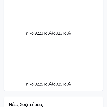
με χαμηλή άμη???
nikol92
23 Ιουλίου
23 Ιουλ
nikol92
25 Ιουλίου
25 Ιουλ
Νέες Συζητήσεις