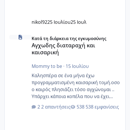
nikol92
25 Ιουλίου
25 Ιουλ
Αγχωδης διαταραχή και καισαρική
Κατά τη διάρκεια της εγκυμοσύνης
Αγχωδης διαταραχή και
καισαρική
Mommy to be
·
15 Ιουλίου
Καλησπέρα σε ένα μήνα έχω
προγραμματισμένη καισαρική τομή.οσο
ο καιρός πλησιάζει τόσο αγχώνομαι ..
Υπάρχει κάποια κοπέλα που να έχει
παρόμοιο ιστορικό να μας πει την
2 απαντήσεις
538 εμφανίσεις
εμπειρία της;Να σημειώσω είναι η
δεύτερη εγκυμοσύνη μου και καισαρική
στην πρώτη είχα κάνει ολική νάρκωση