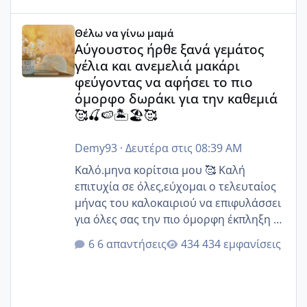
Αύγουστος ήρθε ξανά γεμάτος γέλια και ανεμελιά μακάρι 
Θέλω να γίνω μαμά
Αύγουστος ήρθε ξανά γεμάτος
γέλια και ανεμελιά μακάρι
φεύγοντας να αφήσει το πιο
όμορφο δωράκι για την καθεμιά
🥰🍒🍉🏝️🏖️🥰
Demy93
·
Δευτέρα στις 08:39 AM
Καλό.μηνα κορίτσια μου 🥰 Καλή
επιτυχία σε όλες,εύχομαι ο τελευταίος
μήνας του καλοκαιριού να επιφυλάσσει
για όλες σας την πιο όμορφη έκπληξη 🧿
@Elk @Melikara86 @Παρασκευαιδου
6 απαντήσεις
434 εμφανίσεις
@Zenia z @melitiniღ @Christi.D.
@flowerv @Riaa @Ngsofia