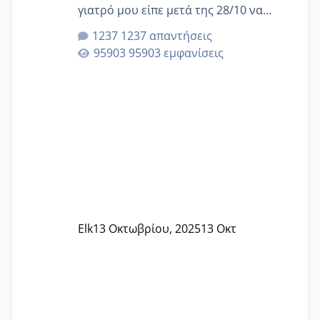
γιατρό μου είπε μετά της 28/10 να
κλείσω ραντεβού για την αυχενική είναι
1237 απαντήσεις
καμιά άλλη κοπέλα να γεννάει Μάιο ;;
95903 εμφανίσεις
Elk
13 Οκτωβρίου, 2025
13 Οκτ