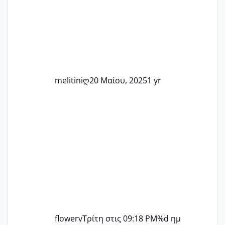
μπορούμε να στηρίξουμε η μία την
άλλη, να δώσουμε κουράγιο στις
δύσκολες στιγμές και να γιορτάσουμε
τις μικρές και μεγάλες νίκες. Είτε είστε
στο στάδιο της προετοιμασίας, είτε
ετοιμάζεστε
melitiniღ
20 Μαίου, 2025
1 yr
flowerv
Τρίτη στις 09:18 PM
%d ημ