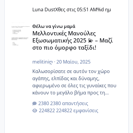
Luna Dust
Χθες στις 05:51 AM
%d ημ
Μελλοντικές Μανούλες Εξωσωματικής 2025 💫 – Μαζί στο
Θέλω να γίνω μαμά
Μελλοντικές Μανούλες
Εξωσωματικής 2025 💫 – Μαζί
στο πιο όμορφο ταξίδι!
melitiniღ
·
20 Μαίου, 2025
Καλωσορίσατε σε αυτόν τον χώρο
αγάπης, ελπίδας και δύναμης,
αφιερωμένο σε όλες τις γυναίκες που
κάνουν το μεγάλο βήμα προς τη
μητρότητα μέσω εξωσωματικής το 2025.
2380 απαντήσεις
Εδώ θα μοιραστούμε αγωνίες, χαρές,
224822 εμφανίσεις
εμπειρίες και κάθε μικρή ή μεγάλη
στιγμή αυτού του ξεχωριστού ταξιδιού.
Καμία δεν είναι μόνη – όλες μαζί