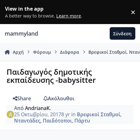
Μετάβαση σε περιεχόμενο
View in the app
×
D
A better way to browse.
Learn more
.
mammyland
Σύνδεση
Αρχή
Φόρουμ
Διάφορα
Βρεφικοί Σταθμοί, Ντα
Παιδαγωγός δημοτικής
εκπαίδευσης -babysitter
Share
Ακόλουθοι
Από
AndrianaK.
25 Οκτωβρίου, 2017
8 yr
in
Βρεφικοί Σταθμοί,
Νταντάδες, Παιδότοποι, Πάρτυ