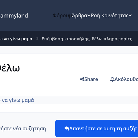
ammyland
Φόρουμ
Άρθρα
Ροή Κοινότητας
ω να γίνω μαμά
Επέμβαση κιρσοκήλης, θέλω πληροφορίες
θέλω
Share
Ακόλουθο
 να γίνω μαμά
νήστε νέα συζήτηση
Απαντήστε σε αυτή τη συζή