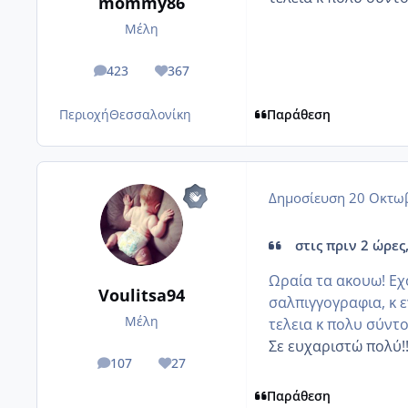
mommy86
Μέλη
423
367
posts
Reputation
Περιοχή
Θεσσαλονίκη
Παράθεση
Δημοσίευση
20 Οκτωβ
στις πριν 2 ώρες
Ωραία τα ακουω! Εχ
Voulitsa94
σαλπιγγογραφια, κ ε
Μέλη
τελεια κ πολυ σύντομ
Σε ευχαριστώ πολύ!!!!!!
107
27
posts
Reputation
Παράθεση