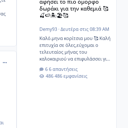
αφήσει το πιο όμορφο
ώρες.
δωράκι για την καθεμιά 🥰
Έχει πάρει ο άντρας μου κάποιες
σας
🍒🍉🏝️🏖️🥰
μέρες άδεια ,και από Σεπτέμβριο
θα πάρει και την 9 μήνη άδεια
Demy93
·
Δευτέρα στις 08:39 AM
του, οπότε θα είμαστε άνετοι.
Καλό.μηνα κορίτσια μου 🥰 Καλή
επιτυχία σε όλες,εύχομαι ο
τελευταίος μήνας του
καλοκαιριού να επιφυλάσσει για
comment_994107
όλες σας την πιο όμορφη
6 απαντήσεις
έκπληξη 🧿 @Elk @Melikara86
486 εμφανίσεις
@Παρασκευαιδου @Zenia z
@melitiniღ @Christi.D. @flowerv
@Riaa @Ngsofia
αι