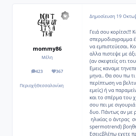
Δημοσίευση
19 Οκτωβ
Γειά σου κορίτσι!!!
σπερμοδιαγραμμα έκ
να εμπιστεύεσαι. Κ
mommy86
αλλα πιστεψε με άξ
Μέλη
(αν σκεφτείς οτι το
Εμεις καναμε τηνεπε
423
367
posts
Reputation
μηνα.. Θα σου πω τι
περίπτωση να βελτιω
Περιοχή
Θεσσαλονίκη
εμείς) ή να παραμεί
και το σπέρμα του χ
σου πει με σιγουριά
δυο. Πάντως αν με ρ
ηλικίας ο άντρας σο
spermotrend) βοηθ
Εσειςβλέπω εχετε π