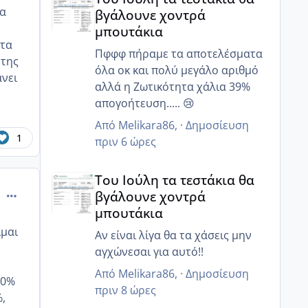
Γι αυτό μας είπε να κάνουμε πιο
ία
βγάλουνε χοντρά
στοχευμένα επαφή..
μπουτάκια
Μετά από κάποιες ώρες πόσα
ετα
ζουν?
Πφφφ πήραμε τα αποτελέσματα
 της
όλα οκ και πολύ μεγάλο αριθμό
ανει
αλλά η Ζωτικότητα χάλια 39%
απογοήτευση..... 😢
Από
Melikara86
, ·
Δημοσίευση
1
πριν 6 ώρες
Του Ιούλη τα τεστάκια θα βγάλουνε χοντρά μπουτά
Του Ιούλη τα τεστάκια θα
comment_994069
βγάλουνε χοντρά
μπουτάκια
ίμαι
Αν είναι λίγα θα τα χάσεις μην
αγχώνεσαι για αυτό!!
Από
Melikara86
, ·
Δημοσίευση
20%
πριν 8 ώρες
,