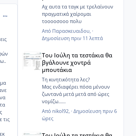
Αχ αυτα τα ταγκ με τρελαίνουν
πραγματικά χαίρομαι
comment_994066
τοοοοσοοο πολυ
Από
Παρασκευαιδου
, ·
Δημοσίευση
πριν 11 λεπτά
εις
Του Ιούλη τα τεστάκια θα βγάλουνε χοντρά μπουτά
ρφών
Του Ιούλη τα τεστάκια θα
ω..
βγάλουνε χοντρά
μπουτάκια
Τη κινητικότητα λες?
εμα
Μας ενδιαφέρει πόσα μένουν
ανε
ζωντανά μετά μετά από ώρες
 να
νομίζω...
 τα
Γιατί ο άντρας μου έχει 85%
Από
nikol92
, ·
Δημοσίευση
πριν 6
ς
κινητικότητα, αλλα 6 ώρες μετά
ώρες
ε τις
μόνο 20% ζουν και 12 ώρες μετά
Του Ιούλη τα τεστάκια θα βγάλουνε χοντρά μπουτά
κανένα..
εκ
Του Ιούλη τα τεστάκια θα