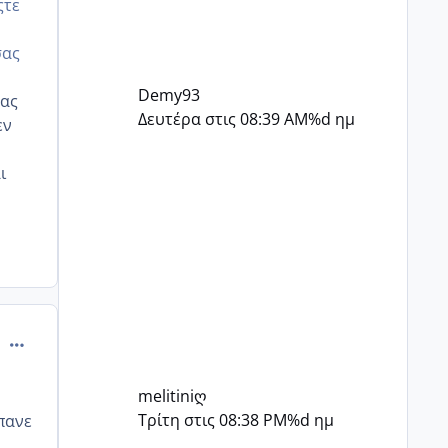
ςτε
σας
Demy93
μας
Δευτέρα στις 08:39 AM
%d ημ
εν
ι
comment_994146
melitiniღ
Τρίτη στις 08:38 PM
%d ημ
 πανε