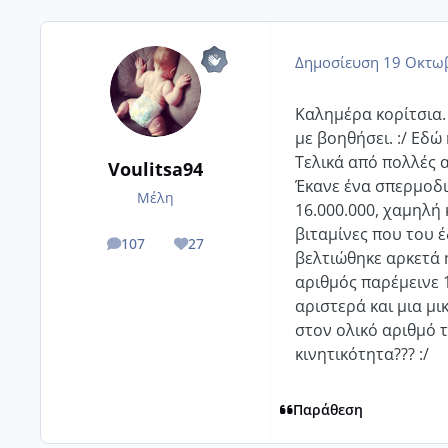
Δημοσίευση
19 Οκτωβ
Καλημέρα κορίτσια.
με βοηθήσει. :/ Εδώ
Τελικά από πολλές 
Voulitsa94
Έκανε ένα σπερμοδ
Μέλη
16.000.000, χαμηλή
βιταμίνες που του 
107
27
posts
Reputation
βελτιώθηκε αρκετά 
αριθμός παρέμεινε 
αριστερά και μια μι
στον ολικό αριθμό 
κινητικότητα??? :/
Παράθεση