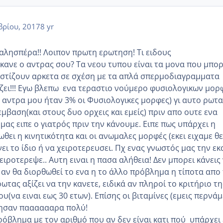
ρίου, 2017
8 yr
 Καλησπέρα!! Λοιπον πρωτη ερωτηση! Τι ειδους
ανε ο αντρας σου? Τα νεου τυπου είναι τα μονα που μπορ
οστίζουν αρκετα σε σχέση με τα απλά σπερμοδιαγραμματα
ιζει!!! Εγω βλεπω ενα τεραστιο νούμερο φυσιολογικων μο
υ αντρα μου ήταν 3% οι Φυσιολογικες μορφες) γι αυτο ρωτα
μβαση(και στους δυο ορχεις και εμείς) πριν απο ουτε ενα
 μας ειπε ο γιατρός πριν την κάνουμε. Ειπε πως υπάρχει η
θει η κινητικότητα και οι ανωμαλες μορφές (εκει ειχαμε θ
νει το ίδιο ή να χειροτερευσει. Πχ ενας γνωστός μας την εκ
ειροτερεψε.. Αυτη ειναι η πασα αλήθεια! Δεν μπορει κάνεις
 αν θα διορθωθεί το ενα η το άλλο πρόβλημα η τίποτα απο
ωτας αξίζει να την κανετε, ειδικά αν πληροί το κριτήριο τη
υ(να ειναι εως 30 ετων). Επίσης οι βιταμίνες (εμεις περνάμ
ησαν πααααααρα πολύ!
ρόβλημα με τον αριθμό που αν δεν είναι κατι πού υπάρχει 