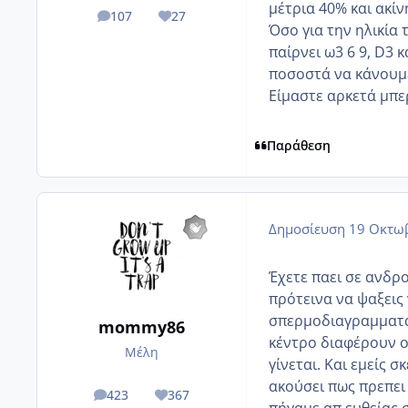
μέτρια 40% και ακίν
107
27
posts
Reputation
Όσο για την ηλικία 
παίρνει ω3 6 9, D3 
ποσοστά να κάνουμε
Είμαστε αρκετά μπερ
Παράθεση
Δημοσίευση
19 Οκτωβ
Έχετε παει σε ανδρ
πρότεινα να ψαξεις
σπερμοδιαγραμματα 
mommy86
κέντρο διαφέρουν οι
Μέλη
γίνεται. Και εμείς
ακούσει πως πρεπει
423
367
posts
Reputation
πήγαμε απ ευθείας 