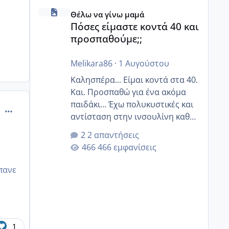
Πόσες είμαστε κοντά 40 και προσπαθούμε;;
Θέλω να γίνω μαμά
Πόσες είμαστε κοντά 40 και
προσπαθούμε;;
Melikara86
·
1 Αυγούστου
Καλησπέρα... Είμαι κοντά στα 40.
Και. Προσπαθώ για ένα ακόμα
παιδάκι... Έχω πολυκυστικές και
comment_994202
αντίσταση στην ινσουλίνη καθώς
και χάσιμοτο! Έχω λίγα κιλά
2 απαντήσεις
παραπάνω και όσο κ αν
466 εμφανίσεις
προσπαθώ δεν χάνω εύκολα!
Προσπαθώ για ακόμη ένα παιδί
 πανε
εδώ και 1,5 χρόνο! Θέλετε να
γράψετε όσες κοπέλες είστε σε
παρόμοια φάση;; Αυτή την
στιγμή έχω δύο χαμένους
1
κύκλους δεν έχω έρθει περίοδο