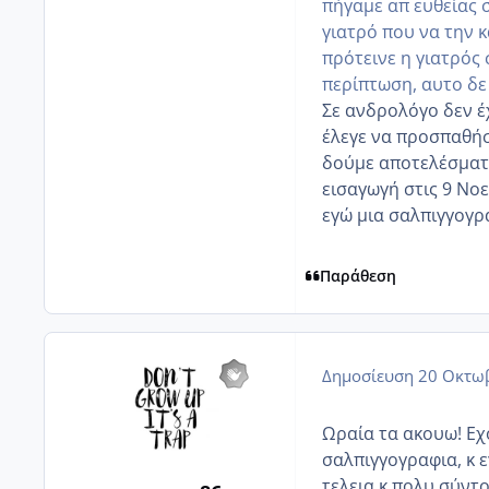
πήγαμε απ ευθείας 
γιατρό που να την κ
πρότεινε η γιατρός
περίπτωση, αυτο δε 
Σε ανδρολόγο δεν έ
έλεγε να προσπαθήσο
δούμε αποτελέσματα
εισαγωγή στις 9 Νοε
εγώ μια σαλπιγγογρ
Παράθεση
Δημοσίευση
20 Οκτωβ
Ωραία τα ακουω! Εχ
σαλπιγγογραφια, κ ε
τελεια κ πολυ σύντομ