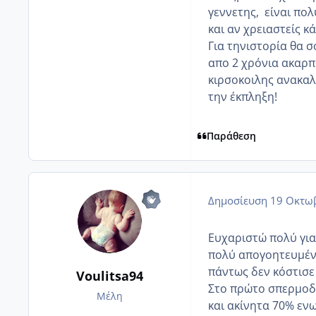
γεννετης, είναι πολ
και αν χρειαστείς 
Για τηνιστορία θα 
απο 2 χρόνια ακαρπ
κιρσοκοιλης ανακαλ
την έκπληξη!
Παράθεση
Δημοσίευση
19 Οκτωβ
Ευχαριστώ πολύ για τ
πολύ απογοητευμένη
πάντως δεν κόστισε
Voulitsa94
Στο πρώτο σπερμοδι
Μέλη
και ακίνητα 70% εν