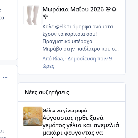
Μωράκια Μαΐου 2026 🌸🌻🌹
Μωράκια Μαΐου 2026 🌸🌻
ς
🌹
τα
Καλέ @Elk τι όμορφα ονόματα
έχουν τα κορίτσια σου!
Πραγματικά υπέροχα.
Μπράβο στην παιδίατρο που σε
συμβούλευσε να συνεχίσεις με
Από
Riaa
, ·
Δημοσίευση
πριν 9
αποκλειστικό θηλασμό γιατί
ώρες
συνήθως οι περισσότεροι λένε
comment_994095
δώσε και ξένο να ξεμπερδευεις.
Με το καλό να μπορέσει να
Νέες συζητήσεις
οδηγήσει ο μπαμπάς σου και να
σας επισκεφτούν 🙂 ευχαριστώ
Αύγουστος ήρθε ξανά γεμάτος γέλια και ανεμελιά μ
για τις ευχές για τον πεθερό μου.
Θέλω να γίνω μαμά
@Eirin σε ευχαριστώ και εσένα
Αύγουστος ήρθε ξανά
για τις ευχές!
γεμάτος γέλια και ανεμελιά
Τώρα είναι πιο χαλαρά στη
αι
μακάρι φεύγοντας να
δουλειά και δεν λείπω πολλές
ςτε