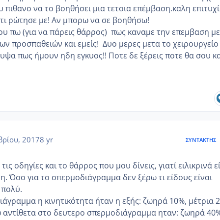
υ πιθανο να το βοηθήσει μια τετοια επέμβαση.καλη επιτυχ
κάτι ρώτησε με! Αν μπορω να σε βοηθήσω!
σου πω (για να πάρεις θάρρος) πως καναμε την επεμβαση μ
ων προσπαθειών και εμείς! Δυο μερες μετα το χειρουργείο
υψα πως ήμουν ηδη εγκυος!! Ποτε δε ξέρεις ποτε θα σου κ
ρίου, 2017
8 yr
ΣΥΝΤΆΚΤΗΣ
ις οδηγίες και το θάρρος που μου δίνεις, γιατί ειλικρινά ε
. Όσο για το σπερμοδιάγραμμα δεν ξέρω τι είδους είναι
 πολύ.
άγραμμα η κινητικότητα ήταν η εξής: ζωηρά 10%, μέτρια 
ω αντίθετα στο δευτερο σπερμοδιάγραμμα ηταν: ζωηρά 40%