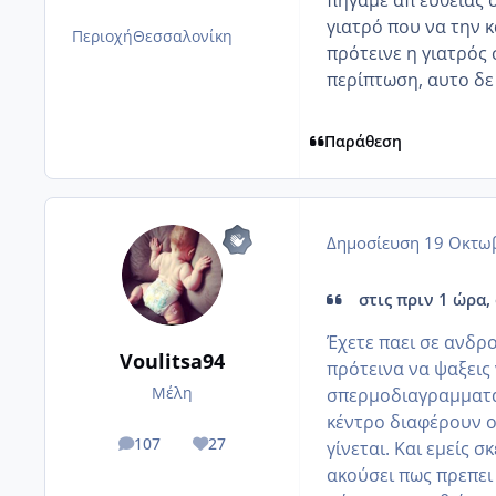
γιατρό που να την κ
Περιοχή
Θεσσαλονίκη
πρότεινε η γιατρός
περίπτωση, αυτο δε 
Παράθεση
Δημοσίευση
19 Οκτωβ
στις πριν 1 ώρα
Έχετε παει σε ανδρ
Voulitsa94
πρότεινα να ψαξεις
Μέλη
σπερμοδιαγραμματα 
κέντρο διαφέρουν οι
107
27
γίνεται. Και εμείς
posts
Reputation
ακούσει πως πρεπει