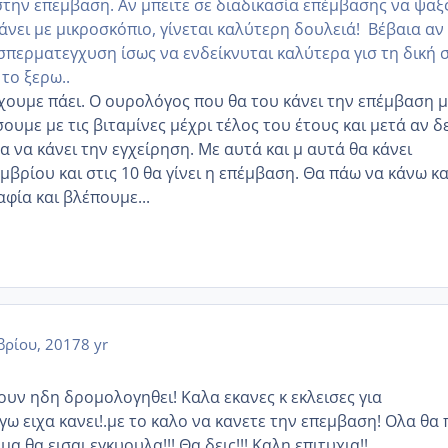
στην επεμβαση. Αν μπειτε σε διαδικασία επέμβασης να ψαξ
άνει με μικροσκόπιο, γίνεται καλύτερη δουλειά! Βέβαια αν
 σπερματεγχυση ίσως να ενδείκνυται καλύτερα γισ τη δική 
το ξερω..
χουμε πάει. Ο ουρολόγος που θα του κάνει την επέμβαση 
υμε με τις βιταμίνες μέχρι τέλος του έτους και μετά αν δ
 να κάνει την εγχείρηση. Με αυτά και μ αυτά θα κάνει
μβρίου και στις 10 θα γίνει η επέμβαση. Θα πάω να κάνω κα
αφία και βλέπουμε...
ρίου, 2017
8 yr
ουν ηδη δρομολογηθει! Καλα εκανες κ εκλεισες για
γω ειχα κανει!.με το καλο να κανετε την επεμβαση! Ολα θα
α θα εισαι εγκυουλα!!! Θα δεις!!! Καλη επιτυχια!!