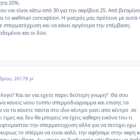
ητα 20%.
του ναι είναι κάτω από 30 για την ακρίβεια 25. Από βιταμίνε
και το wellman conception. Η γιατρός μας πρότεινε με αυτά 
 σπερματέγχυση και να κάνει αργότερα την επέμβαση.
δεμένοι και οι δύο.
ρίου, 2017
8 yr
ολογο? Και αν ναι εχετε παρει δεύτερη γνωμη? Θα σου
 να κανεις νεου τυππυ σπερμοδιαγραμμα και επισης τα
να τα κανετε παντα στο ιδιο κέντρο γιατι απο κέντρο σε
 τιμες και δεν θα μπορεις να έχεις καθαρη εικόνα του τι
 σκεφτομασταν την σπερματεγχυση αλλα για να πετύχει εχω
 κυριως το σπέρμα να ειναι καλό, την αφήσαμε στην ακρη κ
στην επεμβαση. Αν μπειτε σε διαδικασία επέμβασης να ψαξ