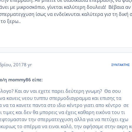
άνει με μικροσκόπιο, γίνεται καλύτερη δουλειά! Βέβαια αν
 σπερματεγχυση ίσως να ενδείκνυται καλύτερα γισ τη δική 
το ξερω..
ρίου, 2017
8 yr
ΣΥΝΤΆΚΤΗΣ
, ο/η mommy86 είπε:
ολογο? Και αν ναι εχετε παρει δεύτερη γνωμη? Θα σου
 να κανεις νεου τυππυ σπερμοδιαγραμμα και επισης τα
να τα κανετε παντα στο ιδιο κέντρο γιατι απο κέντρο σε
 τιμες και δεν θα μπορεις να έχεις καθαρη εικόνα του τι
 σκεφτομασταν την σπερματεγχυση αλλα για να πετύχει εχω
 κυριως το σπέρμα να ειναι καλό, την αφήσαμε στην ακρη κ