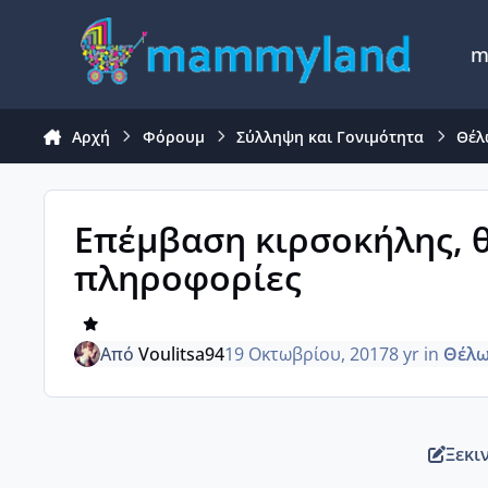
Μετάβαση σε περιεχόμενο
m
Αρχή
Φόρουμ
Σύλληψη και Γονιμότητα
Θέλ
Επέμβαση κιρσοκήλης, 
πληροφορίες
Από
Voulitsa94
19 Οκτωβρίου, 2017
8 yr
in
Θέλω
Ξεκι