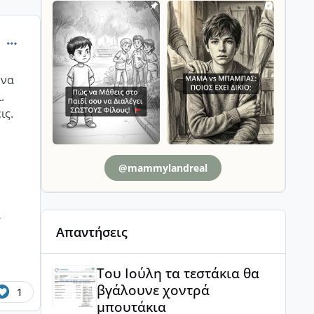
comment_994054
 να
.
ις.
@mammylandreal
α
Απαντήσεις
Του Ιούλη τα τεστάκια θα βγάλουνε χοντρά μπουτά
Του Ιούλη τα τεστάκια θα
βγάλουνε χοντρά
1
μπουτάκια