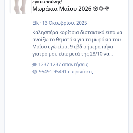
εγκυμοσύνης!
Μωράκια Μαΐου 2026 🌸🌻🌹
Elk
·
13 Οκτωβρίου, 2025
Καλησπέρα κορίτσια διστακτικά είπα να
ανοίξω το θεματάκι για τα μωράκια του
Μαΐου εγώ είμαι 9 εβδ σήμερα πήγα
γιατρό μου είπε μετά της 28/10 να
κλείσω ραντεβού για την αυχενική είναι
1237 απαντήσεις
καμιά άλλη κοπέλα να γεννάει Μάιο ;;
95491 εμφανίσεις