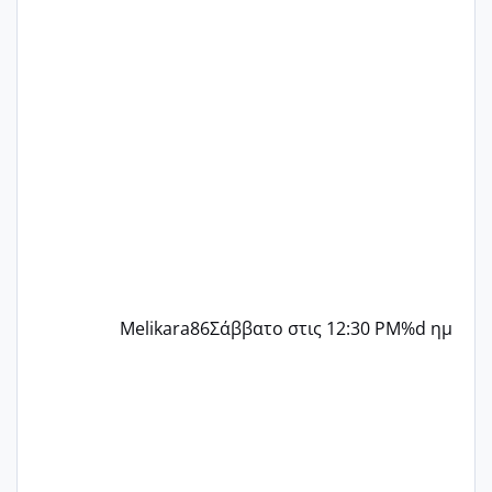
ένα παιδί εδώ και 1,5 χρόνο! Θέλετε να
γράψετε όσες κοπέλες είστε σε
παρόμοια φάση;; Αυτή την στιγμή έχω
δύο χαμένους κύκλους δεν έχω έρθει
περίοδο αυτό τον μήνα περίμενα 20 δεν
ήρθα απλά είδα λίγα ροζ έκανα υπέρηχο
την επομενη μέρα και το ενδομήτριό
ήταν 11,1 χιλιοστά πολύ κα
Melikara86
Σάββατο στις 12:30 PM
%d ημ