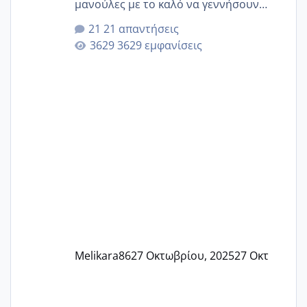
μανούλες με το καλό να γεννήσουν
αυτές που ήδη περιμένουν. Να πάρουν
21 απαντήσεις
γερα μωράκια στην αγκαλίτσα τους
3629 εμφανίσεις
🙏🏼🙏🏼 Ας πάμε λοιπόν στο θέμα μου.
Τελευταία περίοδο 25 σεπτεμβρίου
Εδώ και τέσσερις πέντε μέρες νιώθω
αρρωστη δεν έχω κουράγιο για τίποτα
πονάει πολύ το στήθος μου και τα δύο
και βάζω θερμόμετρο και έχω συνεχώς
37 με 37, 3 Έτσι λοιπόν είπα να κάνω
ένα τεστ την παρασ
Melikara86
27 Οκτωβρίου, 2025
27 Οκτ