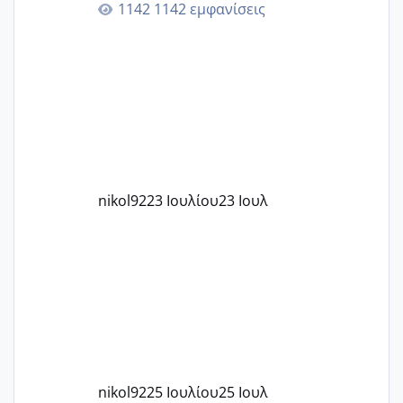
1142 εμφανίσεις
στην 27η εβδομάδα και προσπαθώ 7
μήνες ήδη και αρχίζω να αγχώνομαι με
το 1,18... Είμαι 33.. Κάποια που να έμεινε
με χαμηλή άμη???
nikol92
23 Ιουλίου
23 Ιουλ
nikol92
25 Ιουλίου
25 Ιουλ