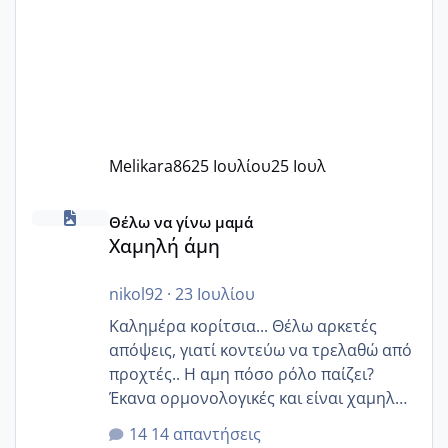
Melikara86
25 Ιουλίου
25 Ιουλ
Χαμηλή άμη
Θέλω να γίνω μαμά
Χαμηλή άμη
nikol92
·
23 Ιουλίου
Καλημέρα κορίτσια... Θέλω αρκετές
απόψεις, γιατί κοντεύω να τρελαθώ από
προχτές.. Η αμη πόσο ρόλο παίζει?
Έκανα ορμονολογικές και είναι χαμηλή
για την ηλικία μου.. Είχα ήδη μια
14 απαντήσεις
εγκυμοσύνη, που έπρεπε να τερματιστεί