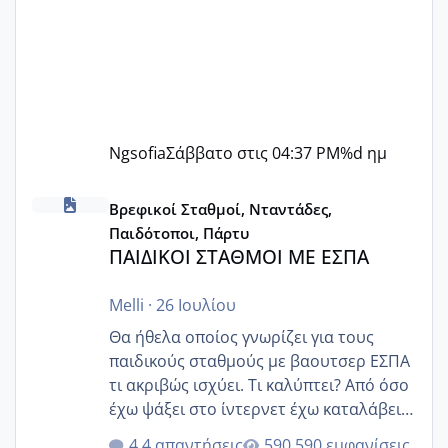
Ngsofia
Σάββατο στις 04:37 PM
%d ημ
ΠΑΙΔΙΚΟΙ ΣΤΑΘΜΟΙ ΜΕ ΕΣΠΑ
Βρεφικοί Σταθμοί, Νταντάδες,
Παιδότοποι, Πάρτυ
ΠΑΙΔΙΚΟΙ ΣΤΑΘΜΟΙ ΜΕ ΕΣΠΑ
Melli
·
26 Ιουλίου
Θα ήθελα οποίος γνωρίζει για τους
παιδικούς σταθμούς με βαουτσερ ΕΣΠΑ
τι ακριβώς ισχύει. Τι καλύπτει? Από όσο
έχω ψάξει στο ίντερνετ έχω καταλάβει
ότι το βαουτσερ καλύπτει όλα τα
4 απαντήσεις
590 εμφανίσεις