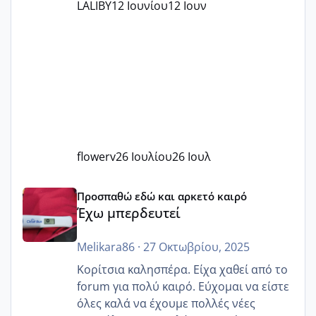
LALIBY
12 Ιουνίου
12 Ιουν
flowerv
26 Ιουλίου
26 Ιουλ
Έχω μπερδευτεί
Προσπαθώ εδώ και αρκετό καιρό
Έχω μπερδευτεί
Melikara86
·
27 Οκτωβρίου, 2025
Κορίτσια καλησπέρα. Είχα χαθεί από το
forum για πολύ καιρό. Εύχομαι να είστε
όλες καλά να έχουμε πολλές νέες