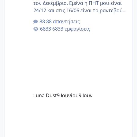
τον Δεκέμβριο. Εμένα η ΠΗΤ μου είναι
24/12 και στις 16/06 είναι το ραντεβού
της αυχενικής διαφάνειας. Έχω αρκετό
88 απαντήσεις
άγχος και οι μέρες δεν φαίνεται να
6833 εμφανίσεις
περνάνε με τίποτα.
Luna Dust
9 Ιουνίου
9 Ιουν