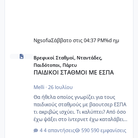
Ngsofia
Σάββατο στις 04:37 PM
%d ημ
ΠΑΙΔΙΚΟΙ ΣΤΑΘΜΟΙ ΜΕ ΕΣΠΑ
Βρεφικοί Σταθμοί, Νταντάδες,
Παιδότοποι, Πάρτυ
ΠΑΙΔΙΚΟΙ ΣΤΑΘΜΟΙ ΜΕ ΕΣΠΑ
Melli
·
26 Ιουλίου
Θα ήθελα οποίος γνωρίζει για τους
παιδικούς σταθμούς με βαουτσερ ΕΣΠΑ
τι ακριβώς ισχύει. Τι καλύπτει? Από όσο
έχω ψάξει στο ίντερνετ έχω καταλάβει
ότι το βαουτσερ καλύπτει όλα τα
4 απαντήσεις
590 εμφανίσεις
δίδακτρα και τα τροφεια του ιδιωτικού