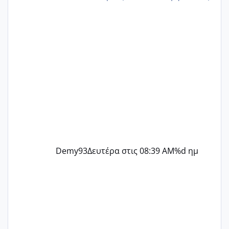
@Zenia z @melitiniღ @Christi.D.
@flowerv @Riaa @Ngsofia
Demy93
Δευτέρα στις 08:39 AM
%d ημ