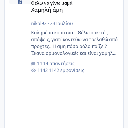
Θέλω να γίνω μαμά
Χαμηλή άμη
nikol92
·
23 Ιουλίου
Καλημέρα κορίτσια... Θέλω αρκετές
απόψεις, γιατί κοντεύω να τρελαθώ από
προχτές.. Η αμη πόσο ρόλο παίζει?
Έκανα ορμονολογικές και είναι χαμηλή
για την ηλικία μου.. Είχα ήδη μια
14 απαντήσεις
εγκυμοσύνη, που έπρεπε να τερματιστεί
1142 εμφανίσεις
στην 27η εβδομάδα και προσπαθώ 7
μήνες ήδη και αρχίζω να αγχώνομαι με
το 1,18... Είμαι 33.. Κάποια που να έμεινε
με χαμηλή άμη???