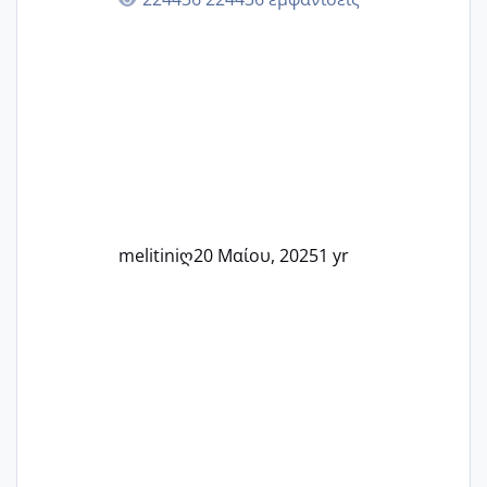
εμπειρίες και κάθε μικρή ή μεγάλη
στιγμή αυτού του ξεχωριστού ταξιδιού.
Καμία δεν είναι μόνη – όλες μαζί
μπορούμε να στηρίξουμε η μία την
άλλη, να δώσουμε κουράγιο στις
δύσκολες στιγμές και να γιορτάσουμε
τις μικρές και μεγάλες νίκες. Είτε είστε
στο στάδιο της προετοιμασίας, είτε
ετοιμάζεστε
melitiniღ
20 Μαίου, 2025
1 yr