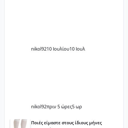
nikol92
10 Ιουλίου
10 Ιουλ
nikol92
πριν 5 ώρες
5 ωρ
Μωράκια Μαΐου 2026 🌸🌻🌹
Ποιές είμαστε στους ίδιους μήνες