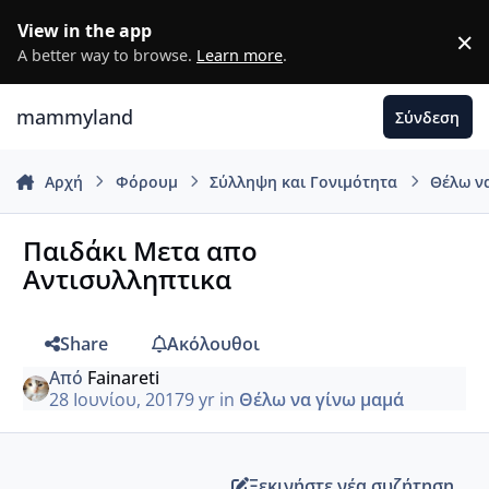
Μετάβαση σε περιεχόμενο
View in the app
×
D
A better way to browse.
Learn more
.
mammyland
Σύνδεση
Αρχή
Φόρουμ
Σύλληψη και Γονιμότητα
Θέλω ν
Παιδάκι Μετα απο
Αντισυλληπτικα
Share
Ακόλουθοι
Από
Fainareti
28 Ιουνίου, 2017
9 yr
in
Θέλω να γίνω μαμά
Ξεκινήστε νέα συζήτηση