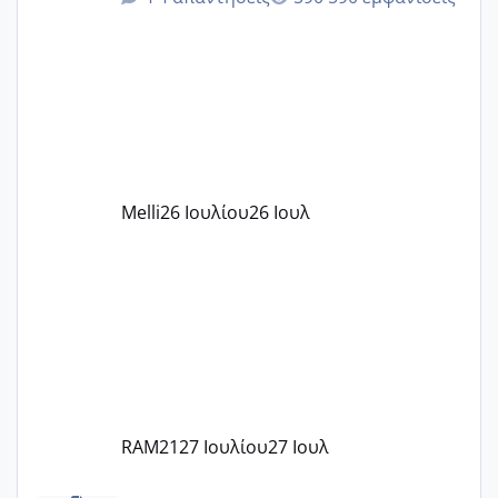
δίδακτρα και τα τροφεια του ιδιωτικού
παιδικού σταθμού για όποιον το έχει
πάρει. Οι παιδικοί σταθμοί έχουν
υπογράψει σύμβαση με την ΕΕΤΑΑ ότι
δέχονται παιδιά με βαουτσερ και ότι
αυτό τα καλύπτει όλα εκτός από έξτρα
όπως σχολικό λεωφορείο κτλ. Είναι
παράνομο να χρεώνουν κάτι επιπλέον.
Melli
26 Ιουλίου
26 Ιουλ
Εγώ πήγα σε έναν ιδιωτικό παιδικό στ
RAM21
27 Ιουλίου
27 Ιουλ
Χαμηλή άμη