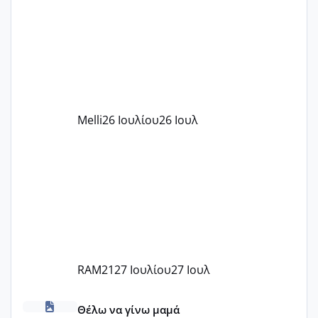
παιδικού σταθμού για όποιον το έχει
πάρει. Οι παιδικοί σταθμοί έχουν
υπογράψει σύμβαση με την ΕΕΤΑΑ ότι
δέχονται παιδιά με βαουτσερ και ότι
αυτό τα καλύπτει όλα εκτός από έξτρα
όπως σχολικό λεωφορείο κτλ. Είναι
παράνομο να χρεώνουν κάτι επιπλέον.
Melli
26 Ιουλίου
26 Ιουλ
Εγώ πήγα σε έναν ιδιωτικό παιδικό στ
RAM21
27 Ιουλίου
27 Ιουλ
κέντρα εξωσωματικής και γιατροί εμπερίες
Θέλω να γίνω μαμά