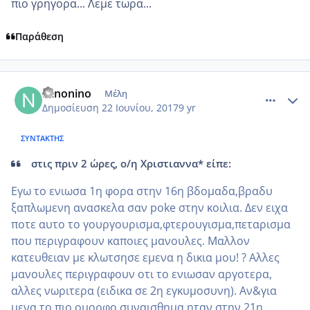
πιο γρηγορα... Λεμε τωρα...
Παράθεση
comment_985394
Author stats
Ninonino
Μέλη
Δημοσίευση
22 Ιουνίου, 2017
9 yr
ΣΥΝΤΆΚΤΗΣ
στις πριν 2 ώρες, ο/η Χριστιαννα* είπε:
Εγω το ενιωσα 1η φορα στην 16η βδομαδα,βραδυ
ξαπλωμενη ανασκελα σαν poke στην κοιλια. Δεν ειχα
ποτε αυτο το γουργουρισμα,φτερουγισμα,πεταρισμα
που περιγραφουν καποιες μανουλες. Μαλλον
κατευθειαν με κλωτσησε εμενα η δικια μου! ? Αλλες
μανουλες περιγραφουν οτι το ενιωσαν αργοτερα,
αλλες νωριτερα (ειδικα σε 2η εγκυμοσυνη). Αν&για
μενα το πιο ομορφο συναισθημα ηταν στην 21η