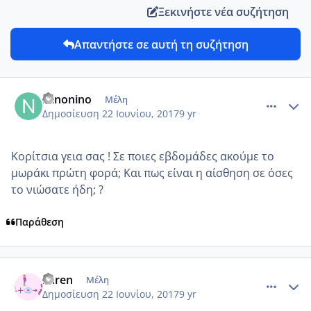
Ξεκινήστε νέα συζήτηση
Απαντήστε σε αυτή τη συζήτηση
comment_985379
Author stats
Ninonino
Μέλη
Δημοσίευση
22 Ιουνίου, 2017
9 yr
Κορίτσια γεια σας ! Σε ποιες εβδομάδες ακούμε το
μωράκι πρώτη φορά; Και πως είναι η αίσθηση σε όσες
το νιώσατε ήδη; ?
Παράθεση
comment_985382
Author stats
karen
Μέλη
Δημοσίευση
22 Ιουνίου, 2017
9 yr