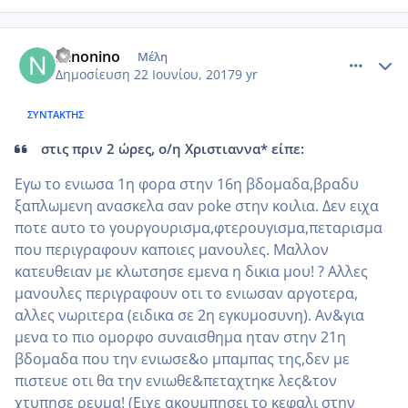
comment_985395
Author stats
Ninonino
Μέλη
Δημοσίευση
22 Ιουνίου, 2017
9 yr
ΣΥΝΤΆΚΤΗΣ
στις πριν 2 ώρες, ο/η Χριστιαννα* είπε:
Εγω το ενιωσα 1η φορα στην 16η βδομαδα,βραδυ
ξαπλωμενη ανασκελα σαν poke στην κοιλια. Δεν ειχα
ποτε αυτο το γουργουρισμα,φτερουγισμα,πεταρισμα
που περιγραφουν καποιες μανουλες. Μαλλον
κατευθειαν με κλωτσησε εμενα η δικια μου! ? Αλλες
μανουλες περιγραφουν οτι το ενιωσαν αργοτερα,
αλλες νωριτερα (ειδικα σε 2η εγκυμοσυνη). Αν&για
μενα το πιο ομορφο συναισθημα ηταν στην 21η
βδομαδα που την ενιωσε&ο μπαμπας της,δεν με
πιστευε οτι θα την ενιωθε&πεταχτηκε λες&τον
χτυπησε ρευμα! (Ειχε ακουμπησει το κεφαλι στην