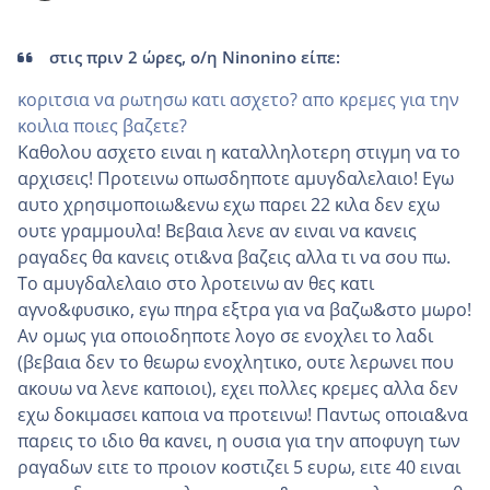
στις πριν 2 ώρες, ο/η Ninonino είπε:
κοριτσια να ρωτησω κατι ασχετο? απο κρεμες για την
κοιλια ποιες βαζετε?
Καθολου ασχετο ειναι η καταλληλοτερη στιγμη να το
αρχισεις! Προτεινω οπωσδηποτε αμυγδαλελαιο! Εγω
αυτο χρησιμοποιω&ενω εχω παρει 22 κιλα δεν εχω
ουτε γραμμουλα! Βεβαια λενε αν ειναι να κανεις
ραγαδες θα κανεις οτι&να βαζεις αλλα τι να σου πω.
Το αμυγδαλελαιο στο λροτεινω αν θες κατι
αγνο&φυσικο, εγω πηρα εξτρα για να βαζω&στο μωρο!
Αν ομως για οποιοδηποτε λογο σε ενοχλει το λαδι
(βεβαια δεν το θεωρω ενοχλητικο, ουτε λερωνει που
ακουω να λενε καποιοι), εχει πολλες κρεμες αλλα δεν
εχω δοκιμασει καποια να προτεινω! Παντως οποια&να
παρεις το ιδιο θα κανει, η ουσια για την αποφυγη των
ραγαδων ειτε το προιον κοστιζει 5 ευρω, ειτε 40 ειναι