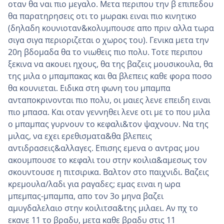
οταν θα ναι πιο μεγαλο. Μετα περιπου την β επιπεδου
θα παρατηρησεις οτι το μωρακι ειναι πιο κινητικο
(δηλαδη κουνιοταν&κολυμπουσε απο πριν αλλα τωρα
σιγα σιγα περιοριζεται ο χωρος του). Γενικα μετα την
20η βδομαδα θα το νιωθεις πιο πολυ. Τοτε περιπου
ξεκινα να ακουει ηχους, θα της βαζεις μουσικουλα, θα
της μιλα ο μπαμπακας και θα βλεπεις καθε φορα ποσο
θα κουνιεται. Ειδικα στη φωνη του μπαμπα
ανταποκρινονται πιο πολυ, οι μαιες λενε επειδη ειναι
πιο μπασα. Και οταν γεννηθει λενε οτι με το που μιλα
ο μπαμπας γυρνουν το κεφαλι&τον ψαχνουν. Να της
μιλας, να εχει ερεθισματα&θα βλεπεις
αντιδρασεις&αλλαγες. Επισης εμενα ο αντρας μου
ακουμπουσε το κεφαλι του στην κοιλια&αμεσως τον
σκουντουσε η πιτσιρικα. Βαλτον στο παιχνιδι. Βαζεις
κρεμουλα/λαδι για ραγαδες; εμας ειναι η ωρα
μπεμπας-μπαμπα, απο τον 3ο μηνα βαζει
αμυγδαλελαιο στην κοιλιτσα&της μιλαει. Αν πχ το
εκανε 11 το βραδυ, μετα καθε βραδυ στις 11