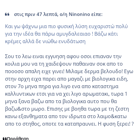
στις πριν 47 λεπτά, ο/η Ninonino είπε:
Και γω ψάχνω μια πιο φυσική λύση ευχαριστώ πολύ
για την ιδέα θα πάρω αμυγδαλεαιαο ! Βάζω κάτι
κρέμες αλλά δε νιώθω ενυδάτωση
Σου το λεω ειναι εγγυηση αφου οσοι επιαναν την
κοιλια μου να τη χαιδεψουν παθαιναν σοκ απο το
ποοοσο απαλη ειχε γινει! Μιλαμε δερμα βελουδο! Εγω
στην αρχη ειχα παρει απο μαγαζι με βιολογικα ειδη,
στον 7ο μηνα πηρα για λιγο ενα απο καταστημα
καλλυντικων ετσι για να χει λιγο αρωματακι, τωρα 1
μηνα ξανα βαζω απο τα βιολογικα αυτο που θα
βαζω&στο μωρο. Επισης με βοηθα τωρα με τη ζεστη
κανω εξανθηματα απο τον ιδρωτα στο λαιμο&κατω
απο το στηθος, οποτε τα καταπραυνει. Η φυση ξερει! ?
Παράθεση