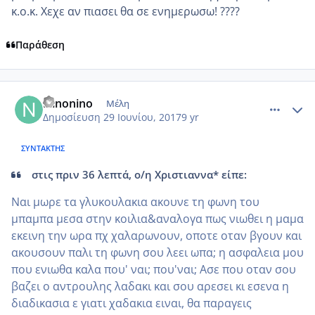
κ.ο.κ. Χεχε αν πιασει θα σε ενημερωσω! ????
Παράθεση
comment_985701
Author stats
Ninonino
Μέλη
Δημοσίευση
29 Ιουνίου, 2017
9 yr
ΣΥΝΤΆΚΤΗΣ
στις πριν 36 λεπτά, ο/η Χριστιαννα* είπε:
Ναι μωρε τα γλυκουλακια ακουνε τη φωνη του
μπαμπα μεσα στην κοιλια&αναλογα πως νιωθει η μαμα
εκεινη την ωρα πχ χαλαρωνουν, οποτε οταν βγουν και
ακουσουν παλι τη φωνη σου λεει ωπα; η ασφαλεια μου
που ενιωθα καλα που' ναι; που'ναι; Ασε που οταν σου
βαζει ο αντρουλης λαδακι και σου αρεσει κι εσενα η
διαδικασια ε γιατι χαδακια ειναι, θα παραγεις