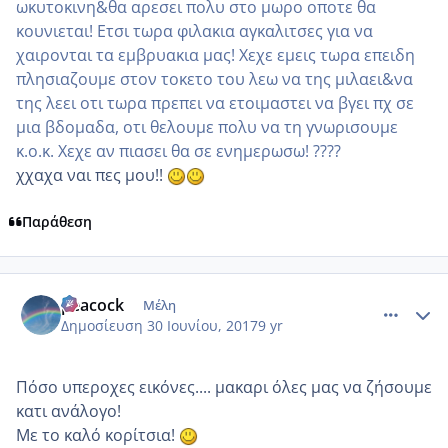
ωκυτοκινη&θα αρεσει πολυ στο μωρο οποτε θα
κουνιεται! Ετσι τωρα φιλακια αγκαλιτσες για να
χαιρονται τα εμβρυακια μας! Χεχε εμεις τωρα επειδη
πλησιαζουμε στον τοκετο του λεω να της μιλαει&να
της λεει οτι τωρα πρεπει να ετοιμαστει να βγει πχ σε
μια βδομαδα, οτι θελουμε πολυ να τη γνωρισουμε
κ.ο.κ. Χεχε αν πιασει θα σε ενημερωσω! ????
χχαχα ναι πες μου!!
Παράθεση
comment_985728
Author stats
peacock
Μέλη
Δημοσίευση
30 Ιουνίου, 2017
9 yr
Πόσο υπεροχες εικόνες.... μακαρι όλες μας να ζήσουμε
κατι ανάλογο!
Με το καλό κορίτσια!