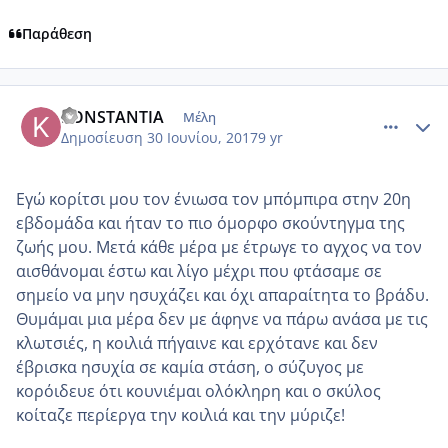
Παράθεση
comment_985748
Author stats
KONSTANTIA
Μέλη
Δημοσίευση
30 Ιουνίου, 2017
9 yr
Εγώ κορίτσι μου τον ένιωσα τον μπόμπιρα στην 20η
εβδομάδα και ήταν το πιο όμορφο σκούντηγμα της
ζωής μου. Μετά κάθε μέρα με έτρωγε το αγχος να τον
αισθάνομαι έστω και λίγο μέχρι που φτάσαμε σε
σημείο να μην ησυχάζει και όχι απαραίτητα το βράδυ.
Θυμάμαι μια μέρα δεν με άφηνε να πάρω ανάσα με τις
κλωτσιές, η κοιλιά πήγαινε και ερχότανε και δεν
έβρισκα ησυχία σε καμία στάση, ο σύζυγος με
κορόιδευε ότι κουνιέμαι ολόκληρη και ο σκύλος
κοίταζε περίεργα την κοιλιά και την μύριζε!