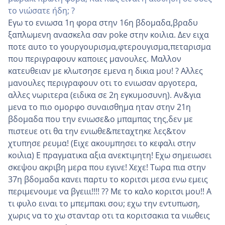
το νιώσατε ήδη; ?
Εγω το ενιωσα 1η φορα στην 16η βδομαδα,βραδυ
ξαπλωμενη ανασκελα σαν poke στην κοιλια. Δεν ειχα
ποτε αυτο το γουργουρισμα,φτερουγισμα,πεταρισμα
που περιγραφουν καποιες μανουλες. Μαλλον
κατευθειαν με κλωτσησε εμενα η δικια μου! ? Αλλες
μανουλες περιγραφουν οτι το ενιωσαν αργοτερα,
αλλες νωριτερα (ειδικα σε 2η εγκυμοσυνη). Αν&για
μενα το πιο ομορφο συναισθημα ηταν στην 21η
βδομαδα που την ενιωσε&ο μπαμπας της,δεν με
πιστευε οτι θα την ενιωθε&πεταχτηκε λες&τον
χτυπησε ρευμα! (Ειχε ακουμπησει το κεφαλι στην
κοιλια) Ε πραγματικα αξια ανεκτιμητη! Εχω σημειωσει
σκεψου ακριβη μερα που εγινε! Χεχε! Τωρα πια στην
37η βδομαδα κανει παρτυ το κοριτσι μεσα ενω εμεις
περιμενουμε να βγειιι!!!! ?? Με το καλο κοριτσι μου!! Α
τι φυλο ειναι το μπεμπακι σου; εχω την εντυπωση,
χωρις να το χω στανταρ οτι τα κοριτσακια τα νιωθεις