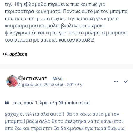
την 18η εβδομαδα περιμενω πως και πως για
περισσοτερα κουνηματα! Παντως αυτο με τον μπαμπα
που σου ειπε η μαια ισχυει. Την κυριακη γεννησε η
κουμπαρα μου και μολις βγαλανε το μωρακι
ψιλογκρινιαζε και τη στιγμη που το μιλησε ο μπαμπασ
του σταματησε αμεσως και τον κοιταξε!
Παράθεση
comment_985693
Author stats
Χριστιαννα*
Μέλη
Δημοσίευση
29 Ιουνίου, 2017
9 yr
στις πριν 1 ώρα, ο/η Ninonino είπε:
χαχαχ τι τελεια ολα αυτα!! θα το κανω αυτο με τον
μπαμπα!! βαζω αλλα δε το σκεφτηκα να το κανω ετσι
απο δω και περα ετσι θα δοκιμασω! εγω τωρα διανυω