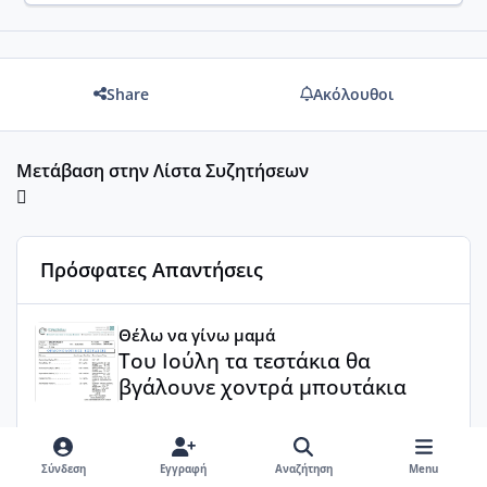
Share
Ακόλουθοι
Μετάβαση στην Λίστα Συζητήσεων
Πρόσφατες Απαντήσεις
Του Ιούλη τα τεστάκια θα βγάλουνε χοντρά μπουτάκια
Θέλω να γίνω μαμά
Του Ιούλη τα τεστάκια θα
βγάλουνε χοντρά μπουτάκια
nikol92
·
10 Ιουλίου
Ελπίζω να σας φέρω γούρι 😜 (Μόνο
Σύνδεση
Εγγραφή
Αναζήτηση
Menu