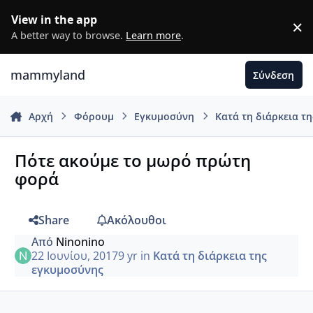
Μετάβαση σε περιεχόμενο
View in the app
×
D
A better way to browse.
Learn more
.
mammyland
Σύνδεση
Αρχή
Φόρουμ
Εγκυμοσύνη
Κατά τη διάρκεια τ
Πότε ακούμε το μωρό πρώτη
φορά
Share
Ακόλουθοι
Από
Ninonino
22 Ιουνίου, 2017
9 yr
in
Κατά τη διάρκεια της
εγκυμοσύνης