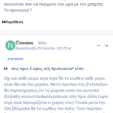
κουνιοταν σαν να περιμενε την ωρα με τον μπαμπα.
Το προτεινω! ?
Παράθεση
comment_985684
Author stats
Ninonino
Μέλη
Δημοσίευση
29 Ιουνίου, 2017
9 yr
ΣΥΝΤΆΚΤΗΣ
στις πριν 2 ώρες, ο/η Χριστιαννα* είπε:
Οχι και καθε μερα, σιγα σιγα θα το νιωθεις καθε μερα,
οταν θα ναι πιο μεγαλο. Μετα περιπου την β επιπεδου
θα παρατηρησεις οτι το μωρακι ειναι πιο κινητικο
(δηλαδη κουνιοταν&κολυμπουσε απο πριν αλλα τωρα
σιγα σιγα περιοριζεται ο χωρος του). Γενικα μετα την
20η βδομαδα θα το νιωθεις πιο πολυ. Τοτε περιπου