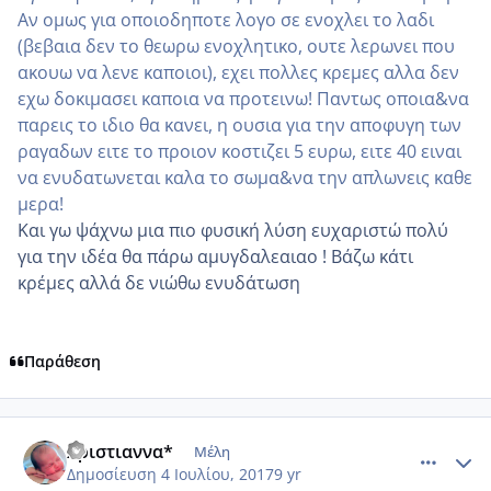
Αν ομως για οποιοδηποτε λογο σε ενοχλει το λαδι
(βεβαια δεν το θεωρω ενοχλητικο, ουτε λερωνει που
ακουω να λενε καποιοι), εχει πολλες κρεμες αλλα δεν
εχω δοκιμασει καποια να προτεινω! Παντως οποια&να
παρεις το ιδιο θα κανει, η ουσια για την αποφυγη των
ραγαδων ειτε το προιον κοστιζει 5 ευρω, ειτε 40 ειναι
να ενυδατωνεται καλα το σωμα&να την απλωνεις καθε
μερα!
Και γω ψάχνω μια πιο φυσική λύση ευχαριστώ πολύ
για την ιδέα θα πάρω αμυγδαλεαιαο ! Βάζω κάτι
κρέμες αλλά δε νιώθω ενυδάτωση
Παράθεση
comment_985851
Author stats
Χριστιαννα*
Μέλη
Δημοσίευση
4 Ιουλίου, 2017
9 yr