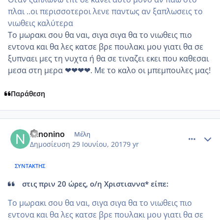
πλαι ..οι περισσοτεροι λενε παντως αν ξαπλωσεις το
νιωθεις καλύτερα
Το μωρακι σου θα ναι, σιγα σιγα θα το νιωθεις πιο
εντονα και θα λες κατσε βρε πουλακι μου γιατι θα σε
ξυπναει μες τη νυχτα ή θα σε τιναζει εκει που καθεσαι
μεσα στη μερα ❤❤❤❤. Με το καλο οι μπεμπουλες μας!
Παράθεση
comment_985646
Author stats
Ninonino
Μέλη
Δημοσίευση
29 Ιουνίου, 2017
9 yr
ΣΥΝΤΆΚΤΗΣ
στις πριν 20 ώρες, ο/η Χριστιαννα* είπε:
Το μωρακι σου θα ναι, σιγα σιγα θα το νιωθεις πιο
εντονα και θα λες κατσε βρε πουλακι μου γιατι θα σε