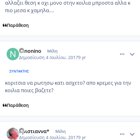
αλλαζει θεση κ οχι μονο στην κοιλια μπροστα αλλα κ
πιο μεσα κ χαμηλα....
Παράθεση
comment_985819
Author stats
Ninonino
Μέλη
Δημοσίευση
4 Ιουλίου, 2017
9 yr
ΣΥΝΤΆΚΤΗΣ
κοριτσια να ρωτησω κατι ασχετο? απο κρεμες για την
κοιλια ποιες βαζετε?
Παράθεση
comment_985828
Author stats
Χριστιαννα*
Μέλη
Δημοσίευση
4 Ιουλίου, 2017
9 yr