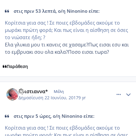
στις πριν 53 λεπτά, ο/η Ninonino είπε:
Κορίτσια γεια σας ! Σε ποιες εβδομάδες ακούμε το
μωράκι πρώτη φορά; Και πως είναι η αίσθηση σε όσες
το νιώσατε ήδη; ?
Ελα γλυκια μου τι κανεις σε χασαμε?Πως εισαι εσυ και
το εμβρυακι σου ολα καλα?Ποσο εισαι τωρα?
Παράθεση
comment_985389
Author stats
Χριστιαννα*
Μέλη
Δημοσίευση
22 Ιουνίου, 2017
9 yr
στις πριν 5 ώρες, ο/η Ninonino είπε:
Κορίτσια γεια σας ! Σε ποιες εβδομάδες ακούμε το
μωράκι πρώτη φορά; Και πως είναι η αίσθηση σε όσες