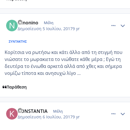
comment_985891
Author stats
Ninonino
Μέλη
Δημοσίευση
5 Ιουλίου, 2017
9 yr
ΣΥΝΤΆΚΤΗΣ
Κορίτσια να ρωτήσω και κάτι άλλο από τη στιγμή που
νιώσατε το μωρακιετα το νιώθατε κάθε μέρα ; Εγώ τη
δευτέρα το ένιωθα αρκετά αλλά από χθες και σήμερα
νομίζω τίποτα και ανησυχώ λίγο ...
Παράθεση
comment_985924
Author stats
KONSTANTIA
Μέλη
Δημοσίευση
6 Ιουλίου, 2017
9 yr