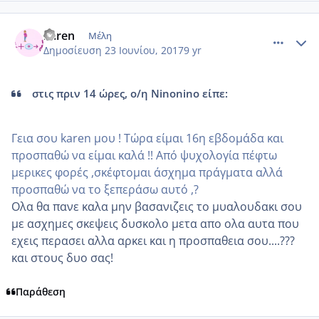
comment_985439
Author stats
karen
Μέλη
Δημοσίευση
23 Ιουνίου, 2017
9 yr
στις πριν 14 ώρες, ο/η Ninonino είπε:
Γεια σου karen μου ! Τώρα είμαι 16η εβδομάδα και
προσπαθώ να είμαι καλά !! Από ψυχολογία πέφτω
μερικες φορές ,σκέφτομαι άσχημα πράγματα αλλά
προσπαθώ να το ξεπεράσω αυτό ,?
Ολα θα πανε καλα μην βασανιζεις το μυαλουδακι σου
με ασχημες σκεψεις δυσκολο μετα απο ολα αυτα που
εχεις περασει αλλα αρκει και η προσπαθεια σου....???
και στους δυο σας!
Παράθεση