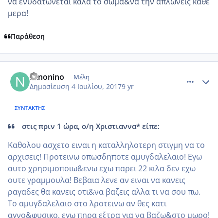
να ενυδατωνεται καλα το σωμα&να την απλωνεις καθε
μερα!
Παράθεση
comment_985839
Author stats
Ninonino
Μέλη
Δημοσίευση
4 Ιουλίου, 2017
9 yr
ΣΥΝΤΆΚΤΗΣ
στις πριν 1 ώρα, ο/η Χριστιαννα* είπε:
Καθολου ασχετο ειναι η καταλληλοτερη στιγμη να το
αρχισεις! Προτεινω οπωσδηποτε αμυγδαλελαιο! Εγω
αυτο χρησιμοποιω&ενω εχω παρει 22 κιλα δεν εχω
ουτε γραμμουλα! Βεβαια λενε αν ειναι να κανεις
ραγαδες θα κανεις οτι&να βαζεις αλλα τι να σου πω.
Το αμυγδαλελαιο στο λροτεινω αν θες κατι
αγνο&φυσικο, εγω πηρα εξτρα για να βαζω&στο μωρο!