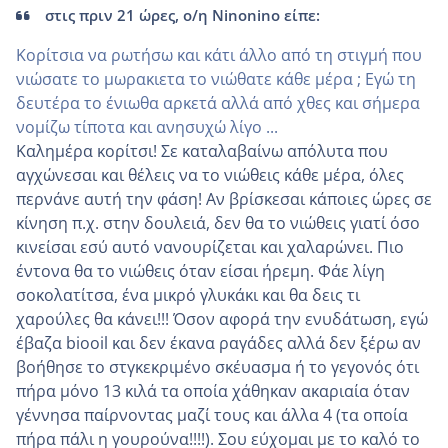
στις πριν 21 ώρες, ο/η Ninonino είπε:
Κορίτσια να ρωτήσω και κάτι άλλο από τη στιγμή που
νιώσατε το μωρακιετα το νιώθατε κάθε μέρα ; Εγώ τη
δευτέρα το ένιωθα αρκετά αλλά από χθες και σήμερα
νομίζω τίποτα και ανησυχώ λίγο ...
Καλημέρα κορίτσι! Σε καταλαβαίνω απόλυτα που
αγχώνεσαι και θέλεις να το νιώθεις κάθε μέρα, όλες
περνάνε αυτή την φάση! Αν βρίσκεσαι κάποιες ώρες σε
κίνηση π.χ. στην δουλειά, δεν θα το νιώθεις γιατί όσο
κινείσαι εσύ αυτό νανουρίζεται και χαλαρώνει. Πιο
έντονα θα το νιώθεις όταν είσαι ήρεμη. Φάε λίγη
σοκολατίτσα, ένα μικρό γλυκάκι και θα δεις τι
χαρούλες θα κάνει!!! Όσον αφορά την ενυδάτωση, εγώ
έβαζα biooil και δεν έκανα ραγάδες αλλά δεν ξέρω αν
βοήθησε το στγκεκριμένο σκέυασμα ή το γεγονός ότι
πήρα μόνο 13 κιλά τα οποία χάθηκαν ακαριαία όταν
γέννησα παίρνοντας μαζί τους και άλλα 4 (τα οποία
πήρα πάλι η γουρούνα!!!!). Σου εύχομαι με το καλό το