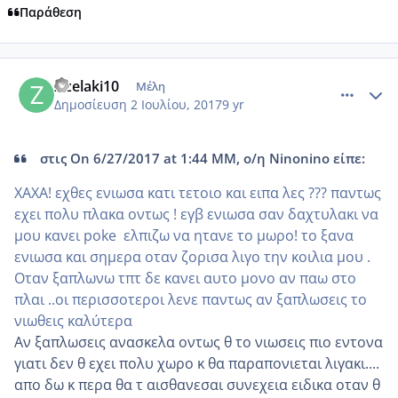
Παράθεση
comment_985772
Author stats
zizelaki10
Μέλη
Δημοσίευση
2 Ιουλίου, 2017
9 yr
στις On 6/27/2017 at 1:44 ΜΜ, ο/η Ninonino είπε:
XAXA! εχθες ενιωσα κατι τετοιο και ειπα λες ??? παντως
εχει πολυ πλακα οντως ! εγβ ενιωσα σαν δαχτυλακι να
μου κανει poke ελπιζω να ητανε το μωρο! το ξανα
ενιωσα και σημερα οταν ζορισα λιγο την κοιλια μου .
Οταν ξαπλωνω τπτ δε κανει αυτο μονο αν παω στο
πλαι ..οι περισσοτεροι λενε παντως αν ξαπλωσεις το
νιωθεις καλύτερα
Αν ξαπλωσεις ανασκελα οντως θ το νιωσεις πιο εντονα
γιατι δεν θ εχει πολυ χωρο κ θα παραπονιεται λιγακι....
απο δω κ περα θα τ αισθανεσαι συνεχεια ειδικα οταν θ