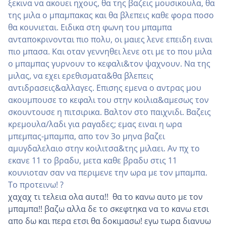
ξεκινα να ακουει ηχους, θα της βαζεις μουσικουλα, θα
της μιλα ο μπαμπακας και θα βλεπεις καθε φορα ποσο
θα κουνιεται. Ειδικα στη φωνη του μπαμπα
ανταποκρινονται πιο πολυ, οι μαιες λενε επειδη ειναι
πιο μπασα. Και οταν γεννηθει λενε οτι με το που μιλα
ο μπαμπας γυρνουν το κεφαλι&τον ψαχνουν. Να της
μιλας, να εχει ερεθισματα&θα βλεπεις
αντιδρασεις&αλλαγες. Επισης εμενα ο αντρας μου
ακουμπουσε το κεφαλι του στην κοιλια&αμεσως τον
σκουντουσε η πιτσιρικα. Βαλτον στο παιχνιδι. Βαζεις
κρεμουλα/λαδι για ραγαδες; εμας ειναι η ωρα
μπεμπας-μπαμπα, απο τον 3ο μηνα βαζει
αμυγδαλελαιο στην κοιλιτσα&της μιλαει. Αν πχ το
εκανε 11 το βραδυ, μετα καθε βραδυ στις 11
κουνιοταν σαν να περιμενε την ωρα με τον μπαμπα.
Το προτεινω! ?
χαχαχ τι τελεια ολα αυτα!! θα το κανω αυτο με τον
μπαμπα!! βαζω αλλα δε το σκεφτηκα να το κανω ετσι
απο δω και περα ετσι θα δοκιμασω! εγω τωρα διανυω