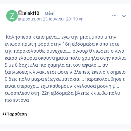
comment_985501
Author stats
zizelaki10
Μέλη
Δημοσίευση
25 Ιουνίου, 2017
9 yr
Καλησπερα κ απο μενα... εγω την μπουμπου μ την
ενιωσα πρωτη φορα στην 16η εβδομαδα κ απο τοτε
την παρακολουθω συνεχεια.... σιγουρ θ νιωσεις σ λιγο
καιρο ελαφρια σκουντηματα πολυ χαμηλα στην κοιλια
5 με 6 δαχτυλα πιο χαμηλα απ τον αφαλο.... αν
ξαπλωσεις κ λιγακι ετσι ωστε ν βλεπεις εκεινο τ σημειο
θ δεις πολυ μικρα εξωγκωματακια.... παρακολουθησε τ
ειναι τπεροχο... εχω καθομουν κ γελουσα μοονη μ...
τωραπλεον στη 22η εβδομαδα βλεπω κ νιωθω πολυ
πιο εντονα
Παράθεση