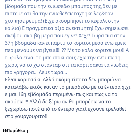
βδομαδα που την ενιωσε&ο μπαμπας της,δεν με
πιστευε οτι θα την ενιωθε&πεταχτηκε λες&τον
χτυπησε ρευμα! (Ειχε ακουμπησει το κεφαλι στην
κοιλια) Ε πραγματικα αξια ανεκτιμητη! Εχω σημειωσει
σκεψου ακριβη μερα που εγινε! Χεχε! Τωρα πια στην
37η βδομαδα κανει παρτυ το κοριτσι μεσα ενω εμεις
περιμενουμε να βγειιι!!!! ?? Με το καλο κοριτσι μου!! Α
τι φυλο ειναι το μπεμπακι σου; εχω την εντυπωση,
χωρις να το χω στανταρ οτι τα κοριτσακια τα νιωθεις
πιο γρηγορα... Λεμε τωρα...
Είναι κοριτσάκι! Αλλά ακόμη τίποτα δεν μπορώ να
καταλάβω εκτός και αν το μπερδεύω με τα έντερα χιχι
είμαι 16η εβδομάδα περιμένω πως και πως να το
ακούσω !!! Αλλά δε ξέρω αν θα μπορέσω να το
ξεχωρίσω ποτέ από το έντερο γιατί έχουνε τρελαθεί
στο γουργουριτο!!!
Παράθεση