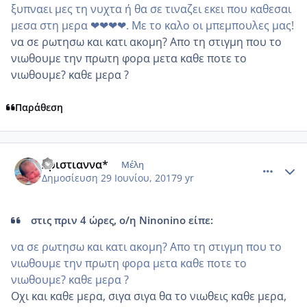
ξυπναει μες τη νυχτα ή θα σε τιναζει εκει που καθεσαι
μεσα στη μερα ❤❤❤❤. Με το καλο οι μπεμπουλες μας!
να σε ρωτησω και κατι ακομη? Απο τη στιγμη που το
νιωθουμε την πρωτη φορα μετα καθε ποτε το
νιωθουμε? καθε μερα ?
Παράθεση
comment_985661
Author stats
Χριστιαννα*
Μέλη
Δημοσίευση
29 Ιουνίου, 2017
9 yr
στις πριν 4 ώρες, ο/η Ninonino είπε:
να σε ρωτησω και κατι ακομη? Απο τη στιγμη που το
νιωθουμε την πρωτη φορα μετα καθε ποτε το
νιωθουμε? καθε μερα ?
Οχι και καθε μερα, σιγα σιγα θα το νιωθεις καθε μερα,