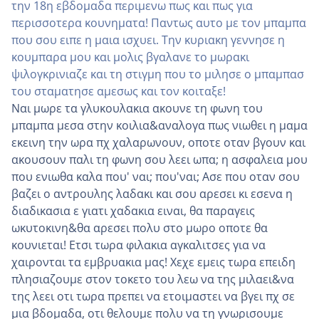
την 18η εβδομαδα περιμενω πως και πως για
περισσοτερα κουνηματα! Παντως αυτο με τον μπαμπα
που σου ειπε η μαια ισχυει. Την κυριακη γεννησε η
κουμπαρα μου και μολις βγαλανε το μωρακι
ψιλογκρινιαζε και τη στιγμη που το μιλησε ο μπαμπασ
του σταματησε αμεσως και τον κοιταξε!
Ναι μωρε τα γλυκουλακια ακουνε τη φωνη του
μπαμπα μεσα στην κοιλια&αναλογα πως νιωθει η μαμα
εκεινη την ωρα πχ χαλαρωνουν, οποτε οταν βγουν και
ακουσουν παλι τη φωνη σου λεει ωπα; η ασφαλεια μου
που ενιωθα καλα που' ναι; που'ναι; Ασε που οταν σου
βαζει ο αντρουλης λαδακι και σου αρεσει κι εσενα η
διαδικασια ε γιατι χαδακια ειναι, θα παραγεις
ωκυτοκινη&θα αρεσει πολυ στο μωρο οποτε θα
κουνιεται! Ετσι τωρα φιλακια αγκαλιτσες για να
χαιρονται τα εμβρυακια μας! Χεχε εμεις τωρα επειδη
πλησιαζουμε στον τοκετο του λεω να της μιλαει&να
της λεει οτι τωρα πρεπει να ετοιμαστει να βγει πχ σε
μια βδομαδα, οτι θελουμε πολυ να τη γνωρισουμε