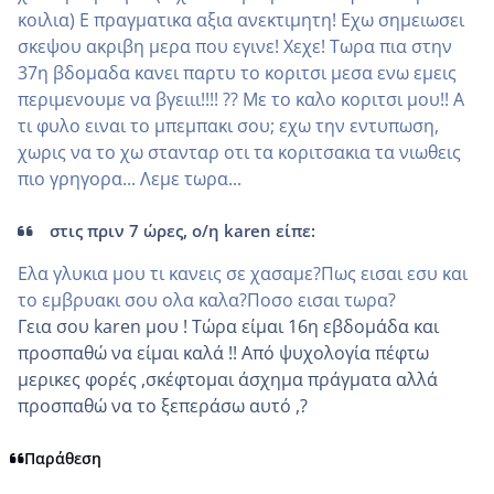
κοιλια) Ε πραγματικα αξια ανεκτιμητη! Εχω σημειωσει
σκεψου ακριβη μερα που εγινε! Χεχε! Τωρα πια στην
37η βδομαδα κανει παρτυ το κοριτσι μεσα ενω εμεις
περιμενουμε να βγειιι!!!! ?? Με το καλο κοριτσι μου!! Α
τι φυλο ειναι το μπεμπακι σου; εχω την εντυπωση,
χωρις να το χω στανταρ οτι τα κοριτσακια τα νιωθεις
πιο γρηγορα... Λεμε τωρα...
στις πριν 7 ώρες, ο/η karen είπε:
Ελα γλυκια μου τι κανεις σε χασαμε?Πως εισαι εσυ και
το εμβρυακι σου ολα καλα?Ποσο εισαι τωρα?
Γεια σου karen μου ! Τώρα είμαι 16η εβδομάδα και
προσπαθώ να είμαι καλά !! Από ψυχολογία πέφτω
μερικες φορές ,σκέφτομαι άσχημα πράγματα αλλά
προσπαθώ να το ξεπεράσω αυτό ,?
Παράθεση