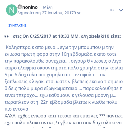
comment_985535
Author stats
Ninonino
Μέλη
Δημοσίευση
27 Ιουνίου, 2017
9 yr
ΣΥΝΤΆΚΤΗΣ
στις On 6/25/2017 at 10:33 ΜΜ, ο/η zizelaki10 είπε:
Καλησπερα κ απο μενα... εγω την μπουμπου μ την
ενιωσα πρωτη φορα στην 16η εβδομαδα κ απο τοτε
την παρακολουθω συνεχεια.... σιγουρ θ νιωσεις σ λιγο
καιρο ελαφρια σκουντηματα πολυ χαμηλα στην κοιλια
5 με 6 δαχτυλα πιο χαμηλα απ τον αφαλο.... αν
ξαπλωσεις κ λιγακι ετσι ωστε ν βλεπεις εκεινο τ σημειο
θ δεις πολυ μικρα εξωγκωματακια.... παρακολουθησε τ
ειναι τπεροχο... εχω καθομουν κ γελουσα μοονη μ...
τωραπλεον στη 22η εβδομαδα βλεπω κ νιωθω πολυ
πιο εντονα
XAXA! εχθες ενιωσα κατι τετοιο και ειπα λες ??? παντως
εχει πολυ πλακα οντως ! εγβ ενιωσα σαν δαχτυλακι να