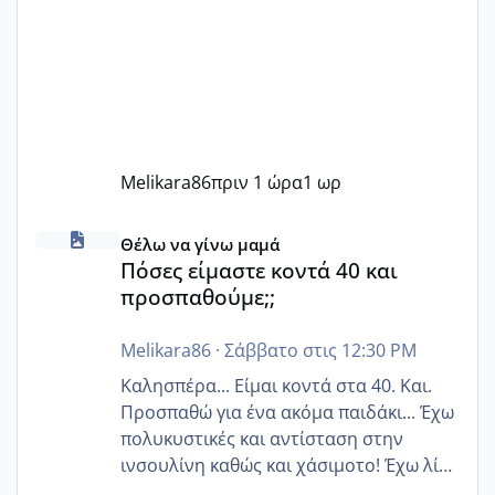
Melikara86
πριν 1 ώρα
1 ωρ
Πόσες είμαστε κοντά 40 και προσπαθούμε;;
Θέλω να γίνω μαμά
Πόσες είμαστε κοντά 40 και
προσπαθούμε;;
Melikara86
·
Σάββατο στις 12:30 PM
Καλησπέρα... Είμαι κοντά στα 40. Και.
Προσπαθώ για ένα ακόμα παιδάκι... Έχω
πολυκυστικές και αντίσταση στην
ινσουλίνη καθώς και χάσιμοτο! Έχω λίγα
κιλά παραπάνω και όσο κ αν προσπαθώ