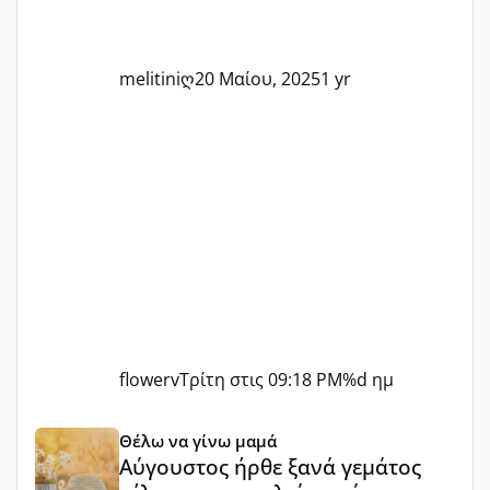
στο στάδιο της προετοιμασίας, είτε
ετοιμάζεστε
melitiniღ
20 Μαίου, 2025
1 yr
flowerv
Τρίτη στις 09:18 PM
%d ημ
Αύγουστος ήρθε ξανά γεμάτος γέλια και ανεμελιά μακάρι 
Θέλω να γίνω μαμά
Αύγουστος ήρθε ξανά γεμάτος