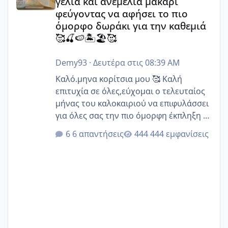
γέλια και ανεμελιά μακάρι
φεύγοντας να αφήσει το πιο
όμορφο δωράκι για την καθεμιά
🥰🍒🍉🏝️🏖️🥰
Demy93
·
Δευτέρα στις 08:39 AM
Καλό.μηνα κορίτσια μου 🥰 Καλή
επιτυχία σε όλες,εύχομαι ο τελευταίος
μήνας του καλοκαιριού να επιφυλάσσει
για όλες σας την πιο όμορφη έκπληξη 🧿
@Elk @Melikara86 @Παρασκευαιδου
6 απαντήσεις
444 εμφανίσεις
@Zenia z @melitiniღ @Christi.D.
@flowerv @Riaa @Ngsofia