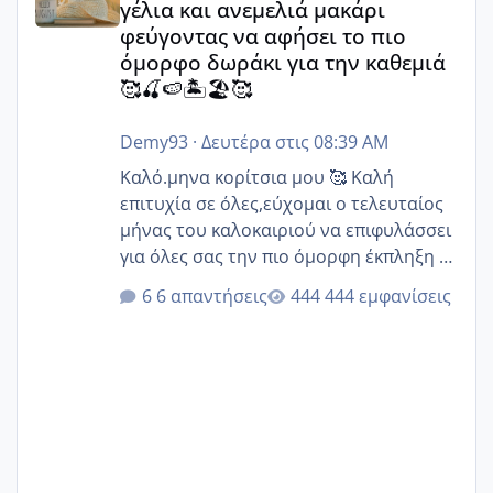
γέλια και ανεμελιά μακάρι
φεύγοντας να αφήσει το πιο
όμορφο δωράκι για την καθεμιά
🥰🍒🍉🏝️🏖️🥰
Demy93
·
Δευτέρα στις 08:39 AM
Καλό.μηνα κορίτσια μου 🥰 Καλή
επιτυχία σε όλες,εύχομαι ο τελευταίος
μήνας του καλοκαιριού να επιφυλάσσει
για όλες σας την πιο όμορφη έκπληξη 🧿
@Elk @Melikara86 @Παρασκευαιδου
6 απαντήσεις
444 εμφανίσεις
@Zenia z @melitiniღ @Christi.D.
@flowerv @Riaa @Ngsofia