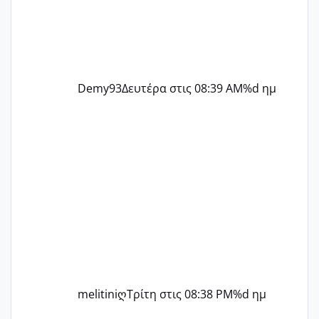
Demy93
Δευτέρα στις 08:39 AM
%d ημ
melitiniღ
Τρίτη στις 08:38 PM
%d ημ