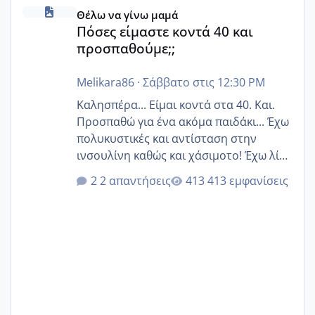
Πόσες είμαστε κοντά 40 και προσπαθούμε;;
Θέλω να γίνω μαμά
Πόσες είμαστε κοντά 40 και
προσπαθούμε;;
Melikara86
·
Σάββατο στις 12:30 PM
Καλησπέρα... Είμαι κοντά στα 40. Και.
Προσπαθώ για ένα ακόμα παιδάκι... Έχω
πολυκυστικές και αντίσταση στην
ινσουλίνη καθώς και χάσιμοτο! Έχω λίγα
κιλά παραπάνω και όσο κ αν προσπαθώ
2 απαντήσεις
413 εμφανίσεις
δεν χάνω εύκολα! Προσπαθώ για ακόμη
ένα παιδί εδώ και 1,5 χρόνο! Θέλετε να
γράψετε όσες κοπέλες είστε σε
παρόμοια φάση;; Αυτή την στιγμή έχω
δύο χαμένους κύκλους δεν έχω έρθει
περίοδο αυτό τον μήνα περίμενα 20 δεν
ήρθα απλά είδα λίγα ροζ έκανα υπέρηχο
την επομενη μέρα και το ενδομήτριό