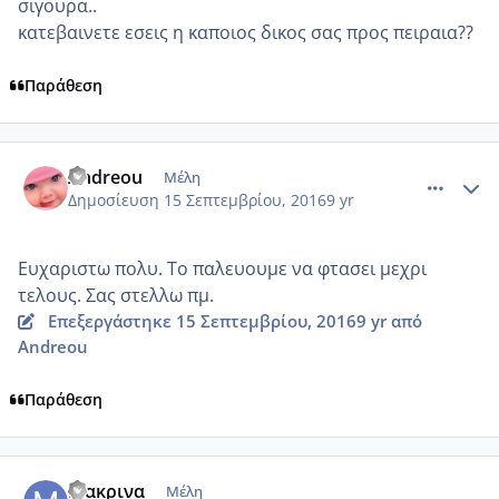
σιγουρα..
κατεβαινετε εσεις η καποιος δικος σας προς πειραια??
Παράθεση
comment_968835
Author stats
Andreou
Μέλη
Δημοσίευση
15 Σεπτεμβρίου, 2016
9 yr
Ευχαριστω πολυ. Το παλευουμε να φτασει μεχρι
τελους. Σας στελλω πμ.
Επεξεργάστηκε
15 Σεπτεμβρίου, 2016
9 yr
από
Andreou
Παράθεση
comment_968888
Author stats
Μακρινα
Μέλη