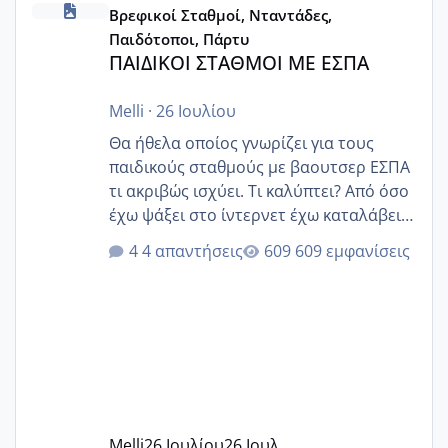
Βρεφικοί Σταθμοί, Νταντάδες,
Παιδότοποι, Πάρτυ
ΠΑΙΔΙΚΟΙ ΣΤΑΘΜΟΙ ΜΕ ΕΣΠΑ
Melli
·
26 Ιουλίου
Θα ήθελα οποίος γνωρίζει για τους
παιδικούς σταθμούς με βαουτσερ ΕΣΠΑ
τι ακριβώς ισχύει. Τι καλύπτει? Από όσο
έχω ψάξει στο ίντερνετ έχω καταλάβει
ότι το βαουτσερ καλύπτει όλα τα
4 απαντήσεις
609 εμφανίσεις
δίδακτρα και τα τροφεια του ιδιωτικού
παιδικού σταθμού για όποιον το έχει
πάρει. Οι παιδικοί σταθμοί έχουν
υπογράψει σύμβαση με την ΕΕΤΑΑ ότι
δέχονται παιδιά με βαουτσερ και ότι
αυτό τα καλύπτει όλα εκτός από έξτρα
όπως σχολικό λεωφορείο κτλ. Είναι
παράνομο να χρεώνουν κάτι επιπλέον.
Melli
26 Ιουλίου
26 Ιουλ