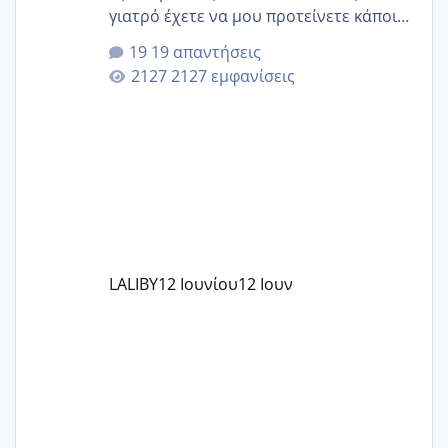
γιατρό έχετε να μου προτείνετε κάποιον
που μείνατε ευχαριστημένες και είχατε
19 απαντήσεις
επιιτυχία? έκανα στο υγεία με τον
2127 εμφανίσεις
ζερβομανωλάκη (δεν το εψαξε καθόλου
το θέμα δεν μου άρεσε καθο΄λου) και
στο γένεσις με τον πάντο
LALIBY
12 Ιουνίου
12 Ιουν