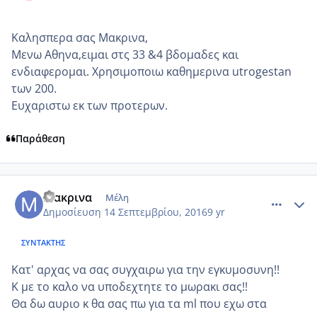
Καλησπερα σας Μακρινα,
Μενω Αθηνα,ειμαι στς 33 &4 βδομαδες και
ενδιαφερομαι. Χρησιμοποιω καθημερινα utrogestan
των 200.
Ευχαριστω εκ των προτερων.
Παράθεση
comment_968832
Author stats
Μακρινα
Μέλη
Δημοσίευση
14 Σεπτεμβρίου, 2016
9 yr
ΣΥΝΤΆΚΤΗΣ
Κατ' αρχας να σας συγχαιρω για την εγκυμοσυνη!!
Κ με το καλο να υποδεχτητε το μωρακι σας!!
Θα δω αυριο κ θα σας πω για τα ml που εχω στα