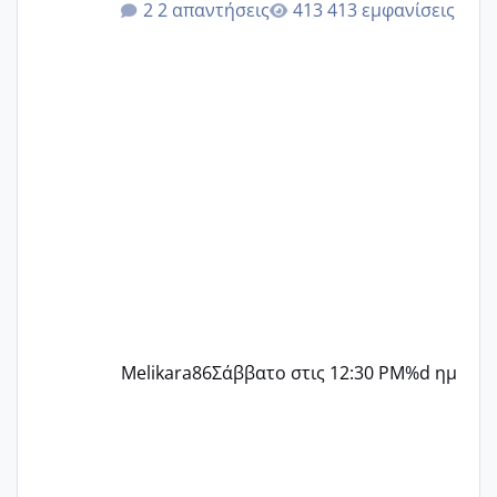
2 απαντήσεις
413 εμφανίσεις
δεν χάνω εύκολα! Προσπαθώ για ακόμη
ένα παιδί εδώ και 1,5 χρόνο! Θέλετε να
γράψετε όσες κοπέλες είστε σε
παρόμοια φάση;; Αυτή την στιγμή έχω
δύο χαμένους κύκλους δεν έχω έρθει
περίοδο αυτό τον μήνα περίμενα 20 δεν
ήρθα απλά είδα λίγα ροζ έκανα υπέρηχο
την επομενη μέρα και το ενδομήτριό
ήταν 11,1 χιλιοστά πολύ κα
Melikara86
Σάββατο στις 12:30 PM
%d ημ