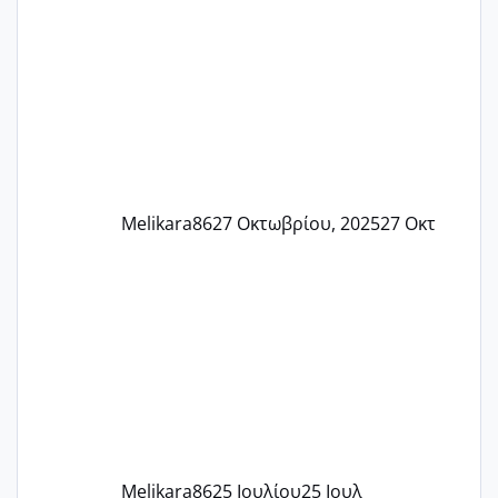
πονάει πολύ το στήθος μου και τα δύο
και βάζω θερμόμετρο και έχω συνεχώς
37 με 37, 3 Έτσι λοιπόν είπα να κάνω
ένα τεστ την παρασ
Melikara86
27 Οκτωβρίου, 2025
27 Οκτ
Melikara86
25 Ιουλίου
25 Ιουλ