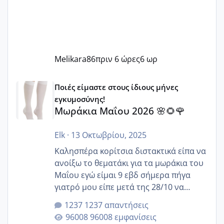
Melikara86
πριν 6 ώρες
6 ωρ
Μωράκια Μαΐου 2026 🌸🌻🌹
Ποιές είμαστε στους ίδιους μήνες
εγκυμοσύνης!
Μωράκια Μαΐου 2026 🌸🌻🌹
Elk
·
13 Οκτωβρίου, 2025
Καλησπέρα κορίτσια διστακτικά είπα να
ανοίξω το θεματάκι για τα μωράκια του
Μαΐου εγώ είμαι 9 εβδ σήμερα πήγα
γιατρό μου είπε μετά της 28/10 να
κλείσω ραντεβού για την αυχενική είναι
1237 απαντήσεις
καμιά άλλη κοπέλα να γεννάει Μάιο ;;
96008 εμφανίσεις