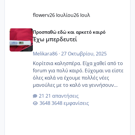
flowerv
26 Ιουλίου
26 Ιουλ
Έχω μπερδευτεί
Προσπαθώ εδώ και αρκετό καιρό
Έχω μπερδευτεί
Melikara86
·
27 Οκτωβρίου, 2025
Κορίτσια καλησπέρα. Είχα χαθεί από το
forum για πολύ καιρό. Εύχομαι να είστε
όλες καλά να έχουμε πολλές νέες
μανούλες με το καλό να γεννήσουν
αυτές που ήδη περιμένουν. Να πάρουν
21 απαντήσεις
γερα μωράκια στην αγκαλίτσα τους
3648 εμφανίσεις
🙏🏼🙏🏼 Ας πάμε λοιπόν στο θέμα μου.
Τελευταία περίοδο 25 σεπτεμβρίου
Εδώ και τέσσερις πέντε μέρες νιώθω
αρρωστη δεν έχω κουράγιο για τίποτα