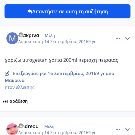
Απαντήστε σε αυτή τη συζήτηση
comment_968822
Author stats
Μακρινα
Μέλη
Δημοσίευση
14 Σεπτεμβρίου, 2016
9 yr
χαριζω utrogestan χαπια 200ml περιοχη πειραιας
Επεξεργάστηκε
16 Σεπτεμβρίου, 2016
9 yr
από
Μακρινα
ηταν ελλειπης
Παράθεση
comment_968823
Author stats
Andreou
Μέλη
Δημοσίευση
14 Σεπτεμβρίου, 2016
9 yr