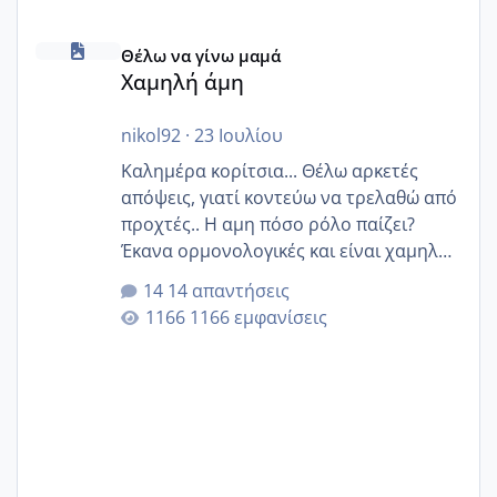
Χαμηλή άμη
Θέλω να γίνω μαμά
Χαμηλή άμη
nikol92
·
23 Ιουλίου
Καλημέρα κορίτσια... Θέλω αρκετές
απόψεις, γιατί κοντεύω να τρελαθώ από
προχτές.. Η αμη πόσο ρόλο παίζει?
Έκανα ορμονολογικές και είναι χαμηλή
για την ηλικία μου.. Είχα ήδη μια
14 απαντήσεις
εγκυμοσύνη, που έπρεπε να τερματιστεί
1166 εμφανίσεις
στην 27η εβδομάδα και προσπαθώ 7
μήνες ήδη και αρχίζω να αγχώνομαι με
το 1,18... Είμαι 33.. Κάποια που να έμεινε
με χαμηλή άμη???