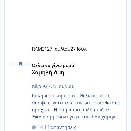
RAM21
27 Ιουλίου
27 Ιουλ
Χαμηλή άμη
Θέλω να γίνω μαμά
Χαμηλή άμη
nikol92
·
23 Ιουλίου
Καλημέρα κορίτσια... Θέλω αρκετές
απόψεις, γιατί κοντεύω να τρελαθώ από
προχτές.. Η αμη πόσο ρόλο παίζει?
Έκανα ορμονολογικές και είναι χαμηλή
για την ηλικία μου.. Είχα ήδη μια
14 απαντήσεις
εγκυμοσύνη, που έπρεπε να τερματιστεί