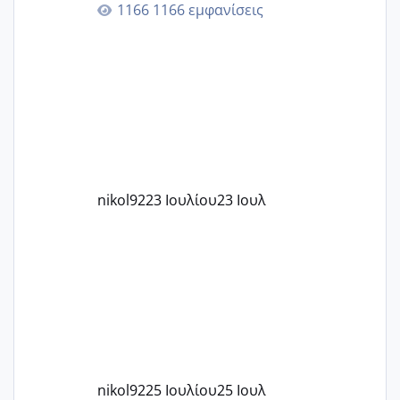
1166 εμφανίσεις
στην 27η εβδομάδα και προσπαθώ 7
μήνες ήδη και αρχίζω να αγχώνομαι με
το 1,18... Είμαι 33.. Κάποια που να έμεινε
με χαμηλή άμη???
nikol92
23 Ιουλίου
23 Ιουλ
nikol92
25 Ιουλίου
25 Ιουλ