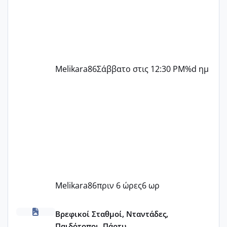
ήταν 11,1 χιλιοστά πολύ κα
Melikara86
Σάββατο στις 12:30 PM
%d ημ
Melikara86
πριν 6 ώρες
6 ωρ
ΠΑΙΔΙΚΟΙ ΣΤΑΘΜΟΙ ΜΕ ΕΣΠΑ
Βρεφικοί Σταθμοί, Νταντάδες,
Παιδότοποι, Πάρτυ