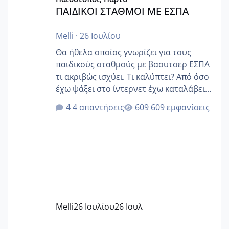
ΠΑΙΔΙΚΟΙ ΣΤΑΘΜΟΙ ΜΕ ΕΣΠΑ
Melli
·
26 Ιουλίου
Θα ήθελα οποίος γνωρίζει για τους
παιδικούς σταθμούς με βαουτσερ ΕΣΠΑ
τι ακριβώς ισχύει. Τι καλύπτει? Από όσο
έχω ψάξει στο ίντερνετ έχω καταλάβει
ότι το βαουτσερ καλύπτει όλα τα
4 απαντήσεις
609 εμφανίσεις
δίδακτρα και τα τροφεια του ιδιωτικού
παιδικού σταθμού για όποιον το έχει
πάρει. Οι παιδικοί σταθμοί έχουν
υπογράψει σύμβαση με την ΕΕΤΑΑ ότι
δέχονται παιδιά με βαουτσερ και ότι
αυτό τα καλύπτει όλα εκτός από έξτρα
όπως σχολικό λεωφορείο κτλ. Είναι
παράνομο να χρεώνουν κάτι επιπλέον.
Melli
26 Ιουλίου
26 Ιουλ
Εγώ πήγα σε έναν ιδιωτικό παιδικό στ