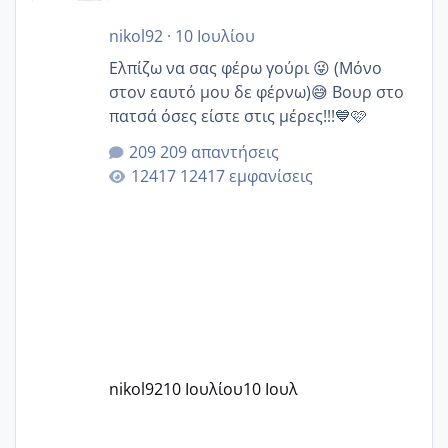
nikol92
·
10 Ιουλίου
Ελπίζω να σας φέρω γούρι 😜 (Μόνο
στον εαυτό μου δε φέρνω)😅 Βουρ στο
πατσά όσες είστε στις μέρες!!!💙🩷
209 απαντήσεις
12417 εμφανίσεις
nikol92
10 Ιουλίου
10 Ιουλ