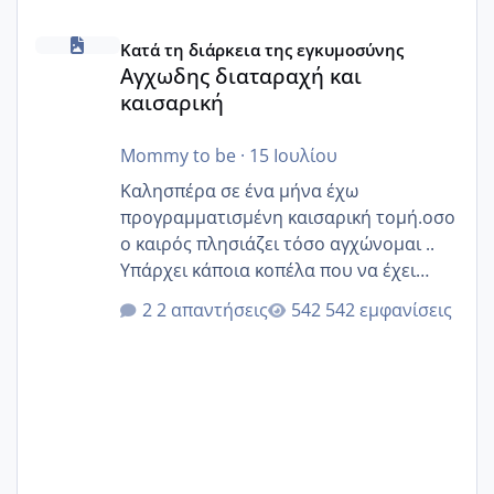
Αγχωδης διαταραχή και καισαρική
Κατά τη διάρκεια της εγκυμοσύνης
Αγχωδης διαταραχή και
καισαρική
Mommy to be
·
15 Ιουλίου
Καλησπέρα σε ένα μήνα έχω
προγραμματισμένη καισαρική τομή.οσο
ο καιρός πλησιάζει τόσο αγχώνομαι ..
Υπάρχει κάποια κοπέλα που να έχει
παρόμοιο ιστορικό να μας πει την
2 απαντήσεις
542 εμφανίσεις
εμπειρία της;Να σημειώσω είναι η
δεύτερη εγκυμοσύνη μου και καισαρική
στην πρώτη είχα κάνει ολική νάρκωση
..βέβαια δεν είχα κανένα άγχος και
στρες ήταν επιλογή για ιατρικούς
λόγους της δεδομένης στιγμής.