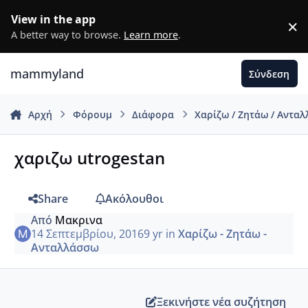
Μετάβαση σε περιεχόμενο
View in the app
×
D
A better way to browse.
Learn more
.
mammyland
Σύνδεση
Αρχή
Φόρουμ
Διάφορα
Χαρίζω / Ζητάω / Αντα
χαριζω utrogestan
Share
Ακόλουθοι
Από
Μακρινα
14 Σεπτεμβρίου, 2016
9 yr
in
Χαρίζω - Ζητάω -
Ανταλλάσσω
Ξεκινήστε νέα συζήτηση