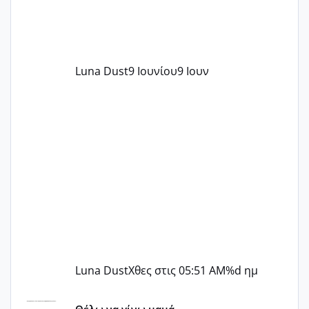
Luna Dust
9 Ιουνίου
9 Ιουν
Luna Dust
Χθες στις 05:51 AM
%d ημ
Μελλοντικές Μανούλες Εξωσωματικής 2025 💫 – Μαζί στο