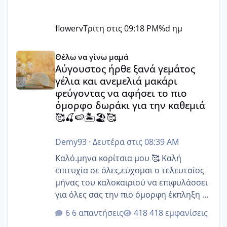
flowerv
Τρίτη στις 09:18 PM
%d ημ
Αύγουστος ήρθε ξανά γεμάτος γέλια και ανεμελιά μακάρι 
Θέλω να γίνω μαμά
Αύγουστος ήρθε ξανά γεμάτος
γέλια και ανεμελιά μακάρι
φεύγοντας να αφήσει το πιο
όμορφο δωράκι για την καθεμιά
🥰🍒🍉🏝️🏖️🥰
Demy93
·
Δευτέρα στις 08:39 AM
Καλό.μηνα κορίτσια μου 🥰 Καλή
επιτυχία σε όλες,εύχομαι ο τελευταίος
μήνας του καλοκαιριού να επιφυλάσσει
για όλες σας την πιο όμορφη έκπληξη 🧿
@Elk @Melikara86 @Παρασκευαιδου
6 απαντήσεις
418 εμφανίσεις
@Zenia z @melitiniღ @Christi.D.