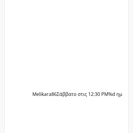
δεν χάνω εύκολα! Προσπαθώ για ακόμη
ένα παιδί εδώ και 1,5 χρόνο! Θέλετε να
γράψετε όσες κοπέλες είστε σε
παρόμοια φάση;; Αυτή την στιγμή έχω
δύο χαμένους κύκλους δεν έχω έρθει
περίοδο αυτό τον μήνα περίμενα 20 δεν
ήρθα απλά είδα λίγα ροζ έκανα υπέρηχο
την επομενη μέρα και το ενδομήτριό
ήταν 11,1 χιλιοστά πολύ κα
Melikara86
Σάββατο στις 12:30 PM
%d ημ