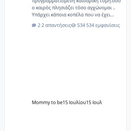
προγραμματισμένη καισαρική τομή.οσο
ο καιρός πλησιάζει τόσο αγχώνομαι ..
Υπάρχει κάποια κοπέλα που να έχει
παρόμοιο ιστορικό να μας πει την
2 απαντήσεις
534 εμφανίσεις
εμπειρία της;Να σημειώσω είναι η
δεύτερη εγκυμοσύνη μου και καισαρική
στην πρώτη είχα κάνει ολική νάρκωση
..βέβαια δεν είχα κανένα άγχος και
στρες ήταν επιλογή για ιατρικούς
λόγους της δεδομένης στιγμής.
Mommy to be
15 Ιουλίου
15 Ιουλ