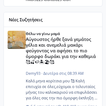
Νέες Συζητήσεις
Αύγουστος ήρθε ξανά γεμάτος γέλια και ανεμελιά μακάρι 
Θέλω να γίνω μαμά
Αύγουστος ήρθε ξανά γεμάτος
γέλια και ανεμελιά μακάρι
φεύγοντας να αφήσει το πιο
όμορφο δωράκι για την καθεμιά
🥰🍒🍉🏝️🏖️🥰
Demy93
·
Δευτέρα στις 08:39 AM
Καλό.μηνα κορίτσια μου 🥰 Καλή
επιτυχία σε όλες,εύχομαι ο τελευταίος
μήνας του καλοκαιριού να επιφυλάσσει
για όλες σας την πιο όμορφη έκπληξη 🧿
@Elk @Melikara86 @Παρασκευαιδου