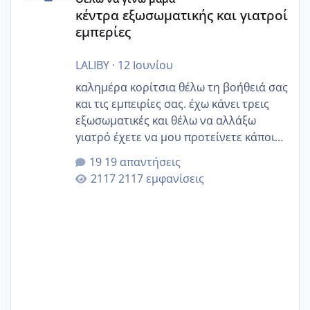
κέντρα εξωσωματικής και γιατροί
εμπερίες
LALIBY
·
12 Ιουνίου
καλημέρα κορίτσια θέλω τη βοήθειά σας
και τις εμπειρίες σας. έχω κάνει τρεις
εξωσωματικές και θέλω να αλλάξω
γιατρό έχετε να μου προτείνετε κάποιον
που μείνατε ευχαριστημένες και είχατε
19 απαντήσεις
επιιτυχία? έκανα στο υγεία με τον
2117 εμφανίσεις
ζερβομανωλάκη (δεν το εψαξε καθόλου
το θέμα δεν μου άρεσε καθο΄λου) και
στο γένεσις με τον πάντο