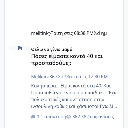
melitiniღ
Τρίτη στις 08:38 PM
%d ημ
Πόσες είμαστε κοντά 40 και προσπαθούμε;;
Θέλω να γίνω μαμά
Πόσες είμαστε κοντά 40 και
προσπαθούμε;;
Melikara86
·
Σάββατο στις 12:30 PM
Καλησπέρα... Είμαι κοντά στα 40. Και.
Προσπαθώ για ένα ακόμα παιδάκι... Έχω
πολυκυστικές και αντίσταση στην
ινσουλίνη καθώς και χάσιμοτο! Έχω λίγα
κιλά παραπάνω και όσο κ αν προσπαθώ
1 απάντηση
362 εμφανίσεις
δεν χάνω εύκολα! Προσπαθώ για ακόμη
ένα παιδί εδώ και 1,5 χρόνο! Θέλετε να