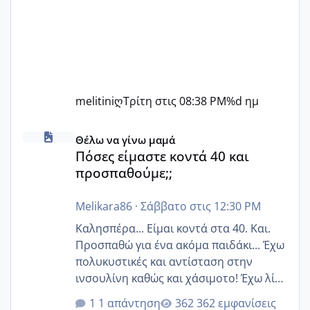
melitiniღ
Τρίτη στις 08:38 PM
%d ημ
Πόσες είμαστε κοντά 40 και προσπαθούμε;;
Θέλω να γίνω μαμά
Πόσες είμαστε κοντά 40 και
προσπαθούμε;;
Melikara86
·
Σάββατο στις 12:30 PM
Καλησπέρα... Είμαι κοντά στα 40. Και.
Προσπαθώ για ένα ακόμα παιδάκι... Έχω
πολυκυστικές και αντίσταση στην
ινσουλίνη καθώς και χάσιμοτο! Έχω λίγα
κιλά παραπάνω και όσο κ αν προσπαθώ
1 απάντηση
362 εμφανίσεις