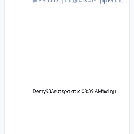
6 απαντήσεις
418 εμφανίσεις
@Zenia z @melitiniღ @Christi.D.
@flowerv @Riaa @Ngsofia
Demy93
Δευτέρα στις 08:39 AM
%d ημ