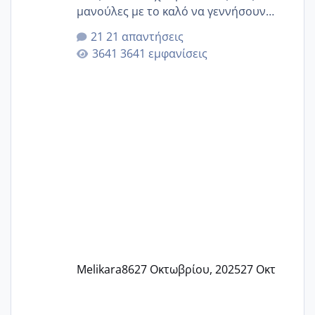
μανούλες με το καλό να γεννήσουν
αυτές που ήδη περιμένουν. Να πάρουν
21 απαντήσεις
γερα μωράκια στην αγκαλίτσα τους
3641 εμφανίσεις
🙏🏼🙏🏼 Ας πάμε λοιπόν στο θέμα μου.
Τελευταία περίοδο 25 σεπτεμβρίου
Εδώ και τέσσερις πέντε μέρες νιώθω
αρρωστη δεν έχω κουράγιο για τίποτα
πονάει πολύ το στήθος μου και τα δύο
και βάζω θερμόμετρο και έχω συνεχώς
37 με 37, 3 Έτσι λοιπόν είπα να κάνω
ένα τεστ την παρασ
Melikara86
27 Οκτωβρίου, 2025
27 Οκτ