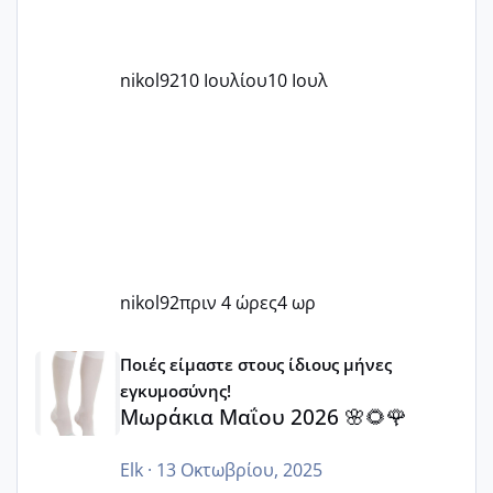
nikol92
10 Ιουλίου
10 Ιουλ
nikol92
πριν 4 ώρες
4 ωρ
Μωράκια Μαΐου 2026 🌸🌻🌹
Ποιές είμαστε στους ίδιους μήνες
εγκυμοσύνης!
Μωράκια Μαΐου 2026 🌸🌻🌹
Elk
·
13 Οκτωβρίου, 2025