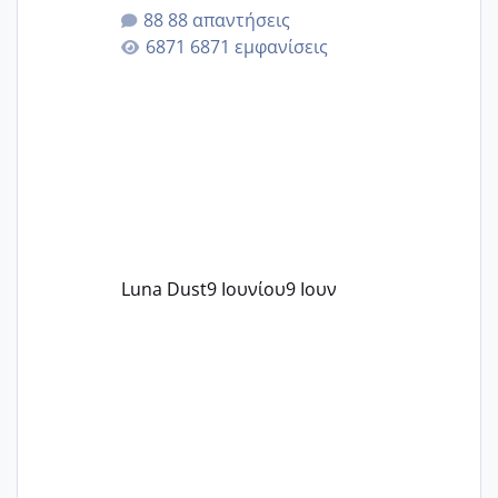
της αυχενικής διαφάνειας. Έχω αρκετό
88 απαντήσεις
άγχος και οι μέρες δεν φαίνεται να
6871 εμφανίσεις
περνάνε με τίποτα.
Luna Dust
9 Ιουνίου
9 Ιουν