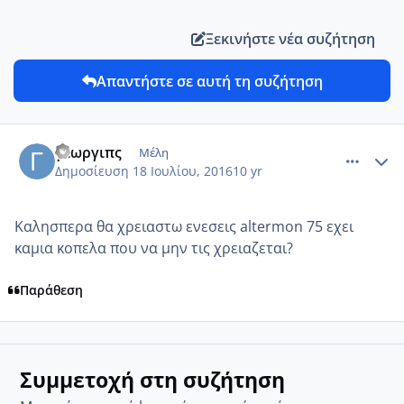
Ξεκινήστε νέα συζήτηση
Απαντήστε σε αυτή τη συζήτηση
comment_966538
Author stats
γεωργιπς
Μέλη
Δημοσίευση
18 Ιουλίου, 2016
10 yr
Καλησπερα θα χρειαστω ενεσεις altermon 75 εχει
καμια κοπελα που να μην τις χρειαζεται?
Παράθεση
Συμμετοχή στη συζήτηση