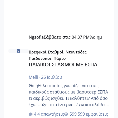
Ngsofia
Σάββατο στις 04:37 PM
%d ημ
ΠΑΙΔΙΚΟΙ ΣΤΑΘΜΟΙ ΜΕ ΕΣΠΑ
Βρεφικοί Σταθμοί, Νταντάδες,
Παιδότοποι, Πάρτυ
ΠΑΙΔΙΚΟΙ ΣΤΑΘΜΟΙ ΜΕ ΕΣΠΑ
Melli
·
26 Ιουλίου
Θα ήθελα οποίος γνωρίζει για τους
παιδικούς σταθμούς με βαουτσερ ΕΣΠΑ
τι ακριβώς ισχύει. Τι καλύπτει? Από όσο
έχω ψάξει στο ίντερνετ έχω καταλάβει
ότι το βαουτσερ καλύπτει όλα τα
4 απαντήσεις
599 εμφανίσεις
δίδακτρα και τα τροφεια του ιδιωτικού