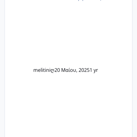
εμπειρίες και κάθε μικρή ή μεγάλη
στιγμή αυτού του ξεχωριστού ταξιδιού.
Καμία δεν είναι μόνη – όλες μαζί
μπορούμε να στηρίξουμε η μία την
άλλη, να δώσουμε κουράγιο στις
δύσκολες στιγμές και να γιορτάσουμε
τις μικρές και μεγάλες νίκες. Είτε είστε
στο στάδιο της προετοιμασίας, είτε
ετοιμάζεστε
melitiniღ
20 Μαίου, 2025
1 yr