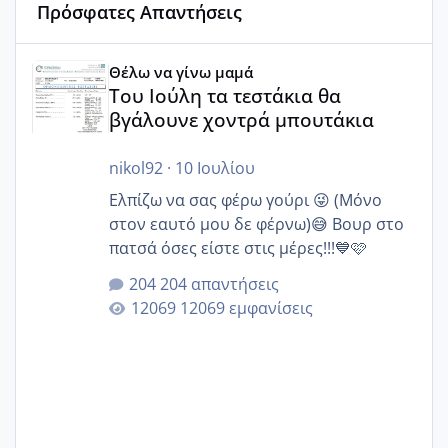
Πρόσφατες Απαντήσεις
Του Ιούλη τα τεστάκια θα βγάλουνε χοντρά μπουτάκια
Θέλω να γίνω μαμά
Του Ιούλη τα τεστάκια θα
βγάλουνε χοντρά μπουτάκια
nikol92
·
10 Ιουλίου
Ελπίζω να σας φέρω γούρι 😜 (Μόνο
στον εαυτό μου δε φέρνω)😅 Βουρ στο
πατσά όσες είστε στις μέρες!!!💙🩷
204 απαντήσεις
12069 εμφανίσεις