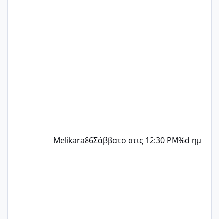
γράψετε όσες κοπέλες είστε σε
παρόμοια φάση;; Αυτή την στιγμή έχω
δύο χαμένους κύκλους δεν έχω έρθει
περίοδο αυτό τον μήνα περίμενα 20 δεν
ήρθα απλά είδα λίγα ροζ έκανα υπέρηχο
την επομενη μέρα και το ενδομήτριό
ήταν 11,1 χιλιοστά πολύ κα
Melikara86
Σάββατο στις 12:30 PM
%d ημ