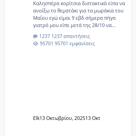
Καλησπέρα κορίτσια διστακτικά είπα να
ανοίξω το θεματάκι για τα μωράκια του
Μαΐου εγώ είμαι 9 εβδ σήμερα πήγα
γιατρό μου είπε μετά της 28/10 να
κλείσω ραντεβού για την αυχενική είναι
1237 απαντήσεις
καμιά άλλη κοπέλα να γεννάει Μάιο ;;
95701 εμφανίσεις
Elk
13 Οκτωβρίου, 2025
13 Οκτ