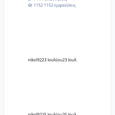
εγκυμοσύνη, που έπρεπε να τερματιστεί
1152 εμφανίσεις
στην 27η εβδομάδα και προσπαθώ 7
μήνες ήδη και αρχίζω να αγχώνομαι με
το 1,18... Είμαι 33.. Κάποια που να έμεινε
με χαμηλή άμη???
nikol92
23 Ιουλίου
23 Ιουλ
nikol92
25 Ιουλίου
25 Ιουλ