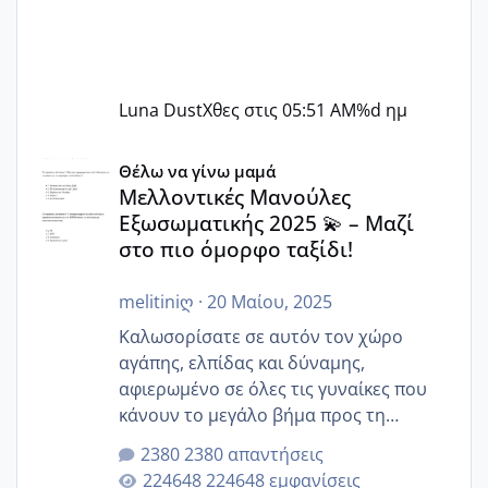
Luna Dust
Χθες στις 05:51 AM
%d ημ
Μελλοντικές Μανούλες Εξωσωματικής 2025 💫 – Μαζί στο
Θέλω να γίνω μαμά
Μελλοντικές Μανούλες
Εξωσωματικής 2025 💫 – Μαζί
στο πιο όμορφο ταξίδι!
melitiniღ
·
20 Μαίου, 2025
Καλωσορίσατε σε αυτόν τον χώρο
αγάπης, ελπίδας και δύναμης,
αφιερωμένο σε όλες τις γυναίκες που
κάνουν το μεγάλο βήμα προς τη
μητρότητα μέσω εξωσωματικής το 2025.
2380 απαντήσεις
Εδώ θα μοιραστούμε αγωνίες, χαρές,
224648 εμφανίσεις