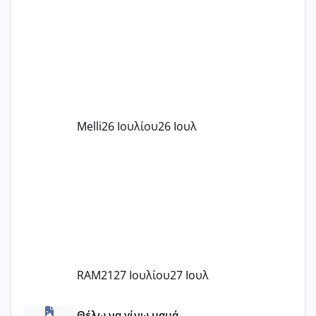
παιδικού σταθμού για όποιον το έχει
πάρει. Οι παιδικοί σταθμοί έχουν
υπογράψει σύμβαση με την ΕΕΤΑΑ ότι
δέχονται παιδιά με βαουτσερ και ότι
αυτό τα καλύπτει όλα εκτός από έξτρα
όπως σχολικό λεωφορείο κτλ. Είναι
παράνομο να χρεώνουν κάτι επιπλέον.
Melli
26 Ιουλίου
26 Ιουλ
Εγώ πήγα σε έναν ιδιωτικό παιδικό στ
RAM21
27 Ιουλίου
27 Ιουλ
κέντρα εξωσωματικής και γιατροί εμπερίες
Θέλω να γίνω μαμά