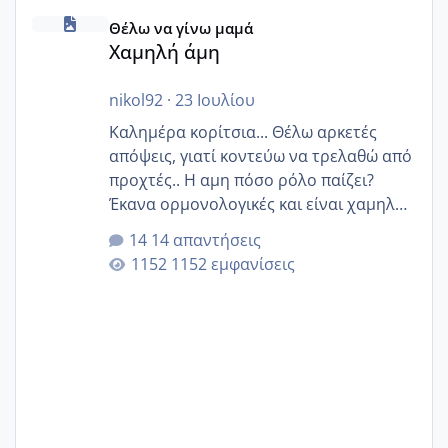
Χαμηλή άμη
Θέλω να γίνω μαμά
Χαμηλή άμη
nikol92
·
23 Ιουλίου
Καλημέρα κορίτσια... Θέλω αρκετές
απόψεις, γιατί κοντεύω να τρελαθώ από
προχτές.. Η αμη πόσο ρόλο παίζει?
Έκανα ορμονολογικές και είναι χαμηλή
για την ηλικία μου.. Είχα ήδη μια
14 απαντήσεις
εγκυμοσύνη, που έπρεπε να τερματιστεί
1152 εμφανίσεις
στην 27η εβδομάδα και προσπαθώ 7
μήνες ήδη και αρχίζω να αγχώνομαι με
το 1,18... Είμαι 33.. Κάποια που να έμεινε
με χαμηλή άμη???