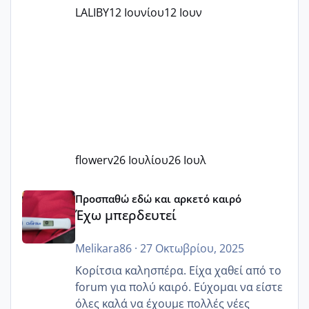
LALIBY
12 Ιουνίου
12 Ιουν
flowerv
26 Ιουλίου
26 Ιουλ
Έχω μπερδευτεί
Προσπαθώ εδώ και αρκετό καιρό
Έχω μπερδευτεί
Melikara86
·
27 Οκτωβρίου, 2025
Κορίτσια καλησπέρα. Είχα χαθεί από το
forum για πολύ καιρό. Εύχομαι να είστε
όλες καλά να έχουμε πολλές νέες