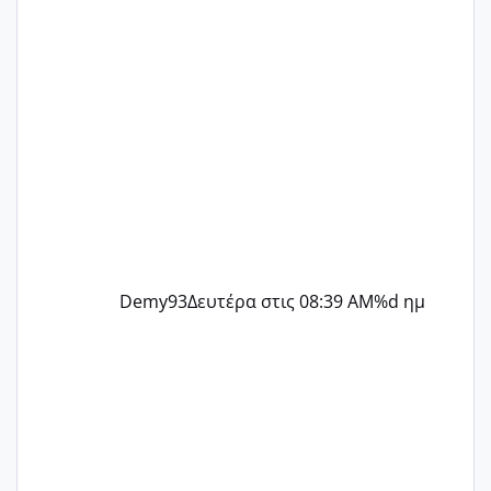
@flowerv @Riaa @Ngsofia
Demy93
Δευτέρα στις 08:39 AM
%d ημ