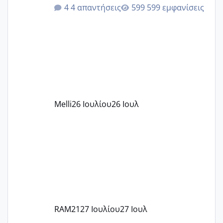
ότι το βαουτσερ καλύπτει όλα τα
4 απαντήσεις
599 εμφανίσεις
δίδακτρα και τα τροφεια του ιδιωτικού
παιδικού σταθμού για όποιον το έχει
πάρει. Οι παιδικοί σταθμοί έχουν
υπογράψει σύμβαση με την ΕΕΤΑΑ ότι
δέχονται παιδιά με βαουτσερ και ότι
αυτό τα καλύπτει όλα εκτός από έξτρα
όπως σχολικό λεωφορείο κτλ. Είναι
παράνομο να χρεώνουν κάτι επιπλέον.
Melli
26 Ιουλίου
26 Ιουλ
Εγώ πήγα σε έναν ιδιωτικό παιδικό στ
RAM21
27 Ιουλίου
27 Ιουλ