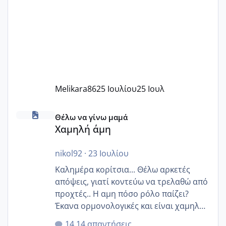
Melikara86
25 Ιουλίου
25 Ιουλ
Χαμηλή άμη
Θέλω να γίνω μαμά
Χαμηλή άμη
nikol92
·
23 Ιουλίου
Καλημέρα κορίτσια... Θέλω αρκετές
απόψεις, γιατί κοντεύω να τρελαθώ από
προχτές.. Η αμη πόσο ρόλο παίζει?
Έκανα ορμονολογικές και είναι χαμηλή
για την ηλικία μου.. Είχα ήδη μια
14 απαντήσεις