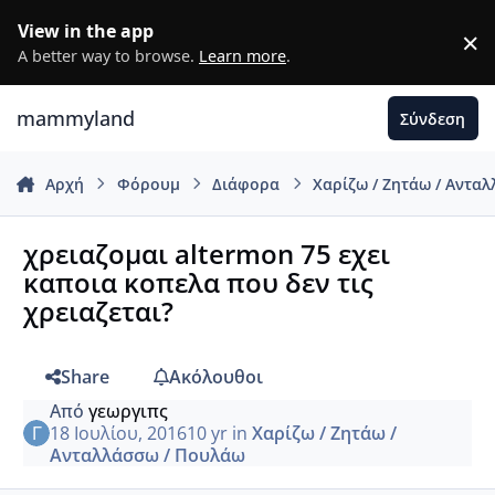
Μετάβαση σε περιεχόμενο
View in the app
×
D
A better way to browse.
Learn more
.
mammyland
Σύνδεση
Αρχή
Φόρουμ
Διάφορα
Χαρίζω / Ζητάω / Αντα
χρειαζομαι altermon 75 εχει
καποια κοπελα που δεν τις
χρειαζεται?
Share
Ακόλουθοι
Από
γεωργιπς
18 Ιουλίου, 2016
10 yr
in
Χαρίζω / Ζητάω /
Ανταλλάσσω / Πουλάω