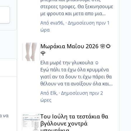
στερεες τροφες. Θα ξεκινησουμε
με φρουτα και μετα απο μια
εβδομαδα θα βαλουμε τα
Από
eva96
, ·
Δημοσίευση
πριν 1
λαχανικα και το κρεας.
ώρα
Μωράκια Μαΐου 2026 🌸🌻🌹
Μωράκια Μαΐου 2026 🌸🌻
🌹
Ελα μωρέ την γλυκουλα ☺️
Εγώ πάλι τα έχω όλα κρυμμένα
γιατί αν τα δουν τι έχω πάρει θα
θέλουν να τα ανοίξουν όλα και
δεν θα μείνει τίποτα όρθιο 😂
Από
Elk
, ·
Δημοσίευση
πριν 2
Ωω θα πάτε να γιορτάσεις και τα
ώρες
γενέθλια σου τι ωραία μια χαρά
Του Ιούλη τα τεστάκια θα βγάλουνε χοντρά μπουτά
🥰 Να τα εκατοστήσεις κορίτσι
Του Ιούλη τα τεστάκια θα
μου να περάσετε καλά !!!
βγάλουνε χοντρά
μπουτάκια