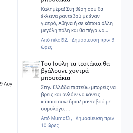
Καλημέρα! Στη θέση σου θα
έκλεινα ραντεβού με έναν
γιατρό, Αθήνα ή σε κάποια άλλη
μεγάλη πόλη και θα πήγαινα
έστω αυθημερόν!! Για δες το
Από
nikol92
, ·
Δημοσίευση
πριν 3
ώρες
Του Ιούλη τα τεστάκια θα βγάλουνε χοντρά μπουτά
Του Ιούλη τα τεστάκια θα
βγάλουνε χοντρά
μπουτάκια
9 Αυγ
Στην Ελλάδα πιστεύω μπορείς να
βρεις και ονλάιν να κάνεις
κάποια συνέδρια/ ραντεβού με
ουρολόγο.
Ευτυχώς η τεχνολογία βοηθάει
Από
Mumof3
, ·
Δημοσίευση
πριν
☺️
10 ώρες
κ εγώ που μένω Γερμανία και