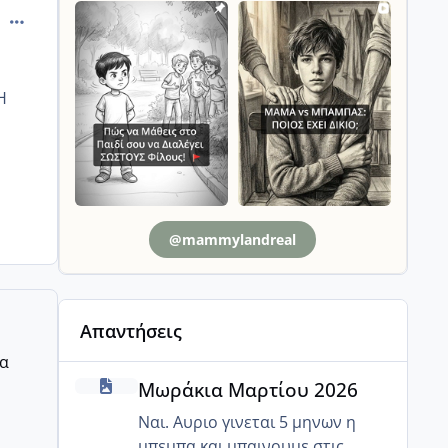
comment_966288
Η
@mammylandreal
Απαντήσεις
ρα
Μωράκια Μαρτίου 2026
Μωράκια Μαρτίου 2026
Ναι. Αυριο γινεται 5 μηνων η
μπεμπα και μπαινουμε στις