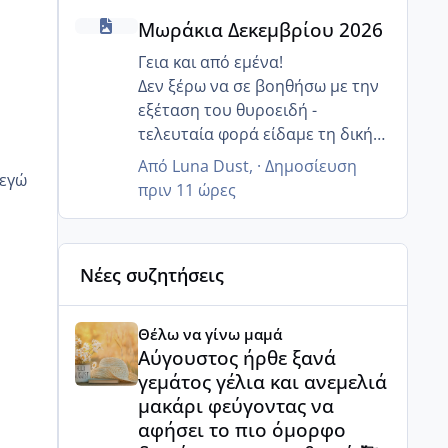
Μωράκια Δεκεμβρίου 2026
χρειαζόμουν στα ελληνικά μια
Μωράκια Δεκεμβρίου 2026
ειδικότητα μου πρότειναν
ονλάιν.
Γεια και από εμένα!
Δεν ξέρω να σε βοηθήσω με την
εξέταση του θυροειδή -
τελευταία φορά είδαμε τη δική
μου τον Μάιο και ήταν εντάξει,
Από
Luna Dust
, ·
Δημοσίευση
δεν την εχει βάλει ο
πριν 11 ώρες
γυναικολόγος μου στις μηνιαίες
αιματολογικές μου. Το
σημαντικό όμως είναι ότι το
Νέες συζητήσεις
εντοπίσατε και θα σε
καθοδηγήσει η ενδοκρινολογος
Αύγουστος ήρθε ξανά γεμάτος γέλια και ανεμελιά μ
και η γυναικολόγος.
Θέλω να γίνω μαμά
Για τα κιλά νομίζω ότι οι γιατροί
Αύγουστος ήρθε ξανά
δεν θέλουν να παίρνουμε πολύ
γεμάτος γέλια και ανεμελιά
βάρος έτσι κι αλλιώς, δεν ξέρω
μακάρι φεύγοντας να
βέβαια πώς το εννοείς το πολύ. Κ
αφήσει το πιο όμορφο
εγώ έχω φίλη που πήρε 7 κιλά, το