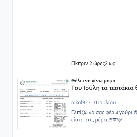
Elk
πριν 2 ώρες
2 ωρ
Του Ιούλη τα τεστάκια θα βγάλουνε χοντρά μπουτάκι
Θέλω να γίνω μαμά
Του Ιούλη τα τεστάκια
nikol92
·
10 Ιουλίου
Ελπίζω να σας φέρω γούρι 
είστε στις μέρες!!!💙🩷