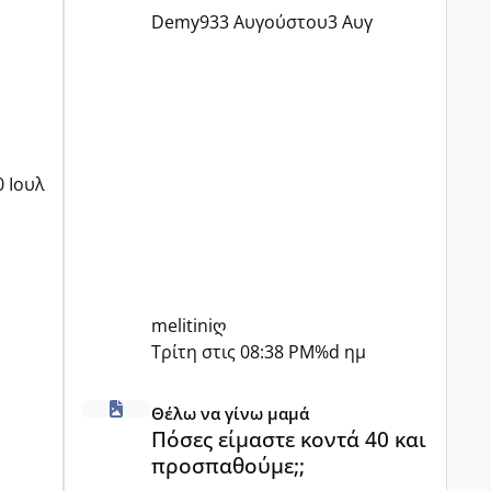
Demy93
3 Αυγούστου
3 Αυγ
0 Ιουλ
melitiniღ
Τρίτη στις 08:38 PM
%d ημ
Πόσες είμαστε κοντά 40 και προσπαθούμε;;
Θέλω να γίνω μαμά
Πόσες είμαστε κοντά 40 και
προσπαθούμε;;