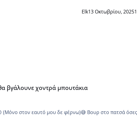
Elk
13 Οκτωβρίου, 2025
1
α
 θα βγάλουνε χοντρά μπουτάκια
😜 (Μόνο στον εαυτό μου δε φέρνω)😅 Βουρ στο πατσά όσε