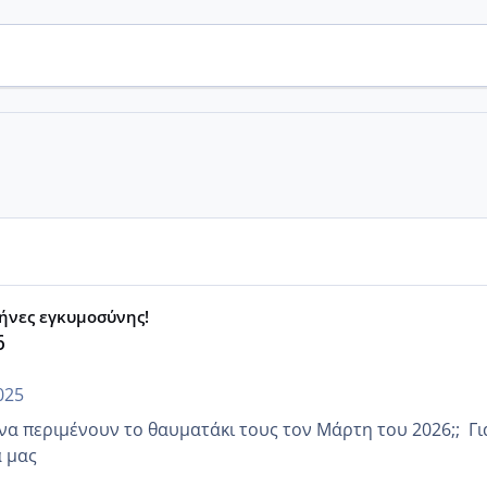
μήνες εγκυμοσύνης!
6
025
 περιμένουν το θαυματάκι τους τον Μάρτη του 2026;; Για να
α μας