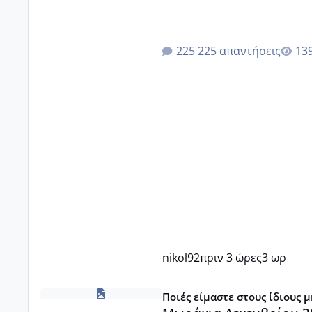
225 απαντήσεις
nikol92
πριν 3 ώρες
3 ωρ
Μωράκια Δεκεμβρίου 2026
Ποιές είμαστε στους ίδιους 