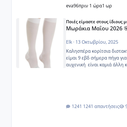
eva96
πριν 1 ώρα
1 ωρ
Μωράκια Μαΐου 2026 🌸🌻🌹
Ποιές είμαστε στους ίδιους 
Μωράκια Μαΐου 2026 
Elk
·
13 Οκτωβρίου, 2025
Καλησπέρα κορίτσια διστακτι
είμαι 9 εβδ σήμερα πήγα για
αυχενική είναι καμιά 
1241 απαντήσεις