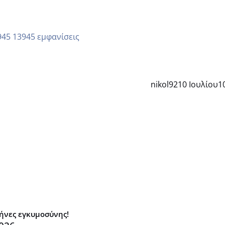
13945 εμφανίσεις
nikol92
10 Ιουλίου
1
μήνες εγκυμοσύνης!