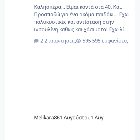
Καλησπέρα... Είμαι κοντά στα 40. Και.
Προσπαθώ για ένα ακόμα παιδάκι... Έχω
πολυκυστικές και αντίσταση στην
ινσουλίνη καθώς και χάσιμοτο! Έχω λίγα
κιλά παραπάνω και όσο κ αν προσπαθώ
2 απαντήσεις
595 εμφανίσεις
δεν χάνω εύκολα! Προσπαθώ για ακόμη
ένα παιδί εδώ και 1,5 χρόνο! Θέλετε να
γράψετε όσες κοπέλες είστε σε
παρόμοια φάση;; Αυτή την στιγμή έχω
δύο χαμένους κύκλους δεν έχω έρθει
περίοδο αυτό τον μήνα περίμενα 20 δεν
ήρθα απλά είδα λίγα ροζ έκανα υπέρηχο
την επομενη μέρα και το ενδομήτριό
ήταν 11,1 χιλιοστά πολύ κα
Melikara86
1 Αυγούστου
1 Αυγ