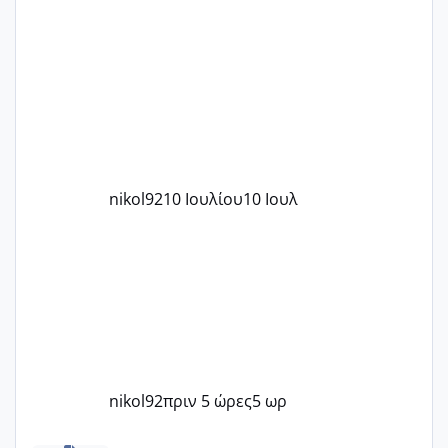
nikol92
10 Ιουλίου
10 Ιουλ
nikol92
πριν 5 ώρες
5 ωρ
Μωράκια Δεκεμβρίου 2026