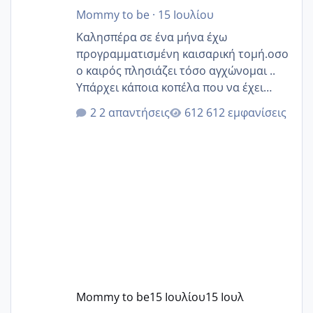
Mommy to be
·
15 Ιουλίου
Καλησπέρα σε ένα μήνα έχω
προγραμματισμένη καισαρική τομή.οσο
ο καιρός πλησιάζει τόσο αγχώνομαι ..
Υπάρχει κάποια κοπέλα που να έχει
παρόμοιο ιστορικό να μας πει την
2 απαντήσεις
612 εμφανίσεις
εμπειρία της;Να σημειώσω είναι η
δεύτερη εγκυμοσύνη μου και καισαρική
στην πρώτη είχα κάνει ολική νάρκωση
..βέβαια δεν είχα κανένα άγχος και
στρες ήταν επιλογή για ιατρικούς
λόγους της δεδομένης στιγμής.
Mommy to be
15 Ιουλίου
15 Ιουλ