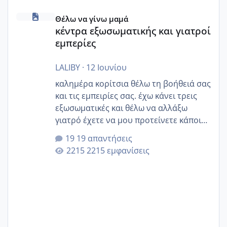
κέντρα εξωσωματικής και γιατροί εμπερίες
Θέλω να γίνω μαμά
κέντρα εξωσωματικής και γιατροί
εμπερίες
LALIBY
·
12 Ιουνίου
καλημέρα κορίτσια θέλω τη βοήθειά σας
και τις εμπειρίες σας. έχω κάνει τρεις
εξωσωματικές και θέλω να αλλάξω
γιατρό έχετε να μου προτείνετε κάποιον
που μείνατε ευχαριστημένες και είχατε
19 απαντήσεις
επιιτυχία? έκανα στο υγεία με τον
2215 εμφανίσεις
ζερβομανωλάκη (δεν το εψαξε καθόλου
το θέμα δεν μου άρεσε καθο΄λου) και
στο γένεσις με τον πάντο