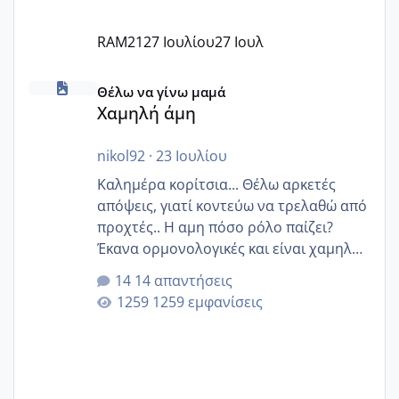
RAM21
27 Ιουλίου
27 Ιουλ
Χαμηλή άμη
Θέλω να γίνω μαμά
Χαμηλή άμη
nikol92
·
23 Ιουλίου
Καλημέρα κορίτσια... Θέλω αρκετές
απόψεις, γιατί κοντεύω να τρελαθώ από
προχτές.. Η αμη πόσο ρόλο παίζει?
Έκανα ορμονολογικές και είναι χαμηλή
για την ηλικία μου.. Είχα ήδη μια
14 απαντήσεις
εγκυμοσύνη, που έπρεπε να τερματιστεί
1259 εμφανίσεις
στην 27η εβδομάδα και προσπαθώ 7
μήνες ήδη και αρχίζω να αγχώνομαι με
το 1,18... Είμαι 33.. Κάποια που να έμεινε
με χαμηλή άμη???