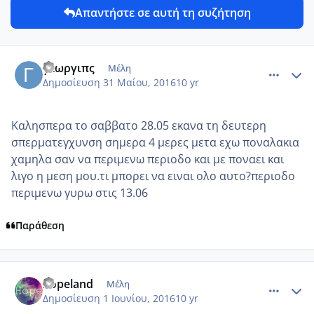
Απαντήστε σε αυτή τη συζήτηση
comment_965394
Author stats
γεωργιπς
Μέλη
Δημοσίευση
31 Μαίου, 2016
10 yr
Καλησπερα το σαββατο 28.05 εκανα τη δευτερη
σπερματεγχυνση σημερα 4 μερες μετα εχω ποναλακια
χαμηλα σαν να περιμενω περιοδο και με ποναει και
λιγο η μεση μου.τι μπορει να ειναι ολο αυτο?περιοδο
περιμενω γυρω στις 13.06
Παράθεση
comment_965400
Author stats
hopeland
Μέλη
Δημοσίευση
1 Ιουνίου, 2016
10 yr