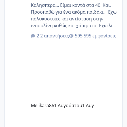
Καλησπέρα... Είμαι κοντά στα 40. Και.
Προσπαθώ για ένα ακόμα παιδάκι... Έχω
πολυκυστικές και αντίσταση στην
ινσουλίνη καθώς και χάσιμοτο! Έχω λίγα
κιλά παραπάνω και όσο κ αν προσπαθώ
2 απαντήσεις
595 εμφανίσεις
δεν χάνω εύκολα! Προσπαθώ για ακόμη
ένα παιδί εδώ και 1,5 χρόνο! Θέλετε να
γράψετε όσες κοπέλες είστε σε
παρόμοια φάση;; Αυτή την στιγμή έχω
δύο χαμένους κύκλους δεν έχω έρθει
περίοδο αυτό τον μήνα περίμενα 20 δεν
ήρθα απλά είδα λίγα ροζ έκανα υπέρηχο
την επομενη μέρα και το ενδομήτριό
ήταν 11,1 χιλιοστά πολύ κα
Melikara86
1 Αυγούστου
1 Αυγ