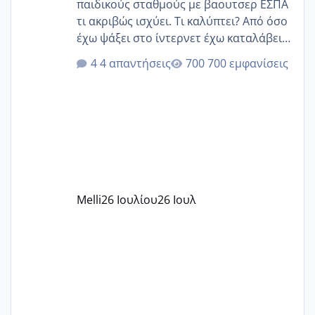
παιδικούς σταθμούς με βαουτσερ ΕΣΠΑ
τι ακριβώς ισχύει. Τι καλύπτει? Από όσο
έχω ψάξει στο ίντερνετ έχω καταλάβει
ότι το βαουτσερ καλύπτει όλα τα
4 απαντήσεις
700 εμφανίσεις
δίδακτρα και τα τροφεια του ιδιωτικού
παιδικού σταθμού για όποιον το έχει
πάρει. Οι παιδικοί σταθμοί έχουν
υπογράψει σύμβαση με την ΕΕΤΑΑ ότι
δέχονται παιδιά με βαουτσερ και ότι
αυτό τα καλύπτει όλα εκτός από έξτρα
όπως σχολικό λεωφορείο κτλ. Είναι
παράνομο να χρεώνουν κάτι επιπλέον.
Melli
26 Ιουλίου
26 Ιουλ
Εγώ πήγα σε έναν ιδιωτικό παιδικό στ