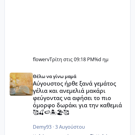
flowerv
Τρίτη στις 09:18 PM
%d ημ
Αύγουστος ήρθε ξανά γεμάτος γέλια και ανεμελιά μακάρι 
Θέλω να γίνω μαμά
Αύγουστος ήρθε ξανά γεμάτος
γέλια και ανεμελιά μακάρι
φεύγοντας να αφήσει το πιο
όμορφο δωράκι για την καθεμιά
🥰🍒🍉🏝️🏖️🥰
Demy93
·
3 Αυγούστου