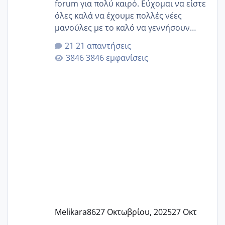
forum για πολύ καιρό. Εύχομαι να είστε
όλες καλά να έχουμε πολλές νέες
μανούλες με το καλό να γεννήσουν
αυτές που ήδη περιμένουν. Να πάρουν
21 απαντήσεις
γερα μωράκια στην αγκαλίτσα τους
3846 εμφανίσεις
🙏🏼🙏🏼 Ας πάμε λοιπόν στο θέμα μου.
Τελευταία περίοδο 25 σεπτεμβρίου
Εδώ και τέσσερις πέντε μέρες νιώθω
αρρωστη δεν έχω κουράγιο για τίποτα
πονάει πολύ το στήθος μου και τα δύο
και βάζω θερμόμετρο και έχω συνεχώς
37 με 37, 3 Έτσι λοιπόν είπα να κάνω
ένα τεστ την παρασ
Melikara86
27 Οκτωβρίου, 2025
27 Οκτ