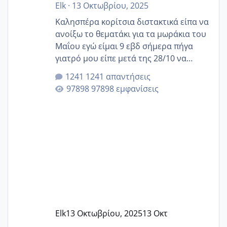
Elk
·
13 Οκτωβρίου, 2025
Καλησπέρα κορίτσια διστακτικά είπα να
ανοίξω το θεματάκι για τα μωράκια του
Μαΐου εγώ είμαι 9 εβδ σήμερα πήγα
γιατρό μου είπε μετά της 28/10 να
κλείσω ραντεβού για την αυχενική είναι
1241 απαντήσεις
καμιά άλλη κοπέλα να γεννάει Μάιο ;;
97898 εμφανίσεις
Elk
13 Οκτωβρίου, 2025
13 Οκτ