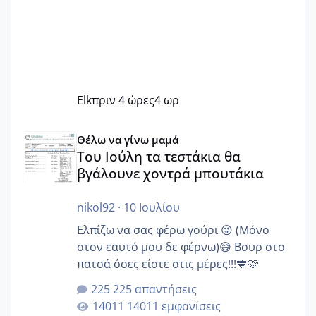
Elk
πριν 4 ώρες
4 ωρ
Του Ιούλη τα τεστάκια θα βγάλουνε χοντρά μπουτάκια
Θέλω να γίνω μαμά
Του Ιούλη τα τεστάκια θα
βγάλουνε χοντρά μπουτάκια
nikol92
·
10 Ιουλίου
Ελπίζω να σας φέρω γούρι 😜 (Μόνο
στον εαυτό μου δε φέρνω)😅 Βουρ στο
πατσά όσες είστε στις μέρες!!!💙🩷
225 απαντήσεις
14011 εμφανίσεις