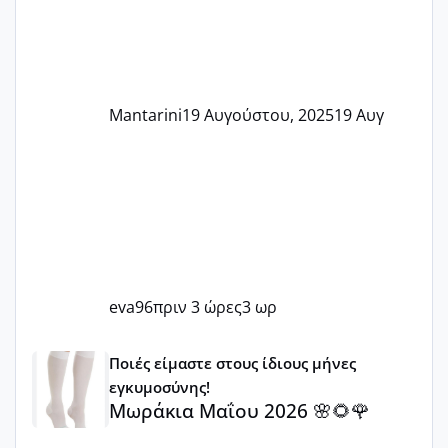
Mantarini
19 Αυγούστου, 2025
19 Αυγ
eva96
πριν 3 ώρες
3 ωρ
Μωράκια Μαΐου 2026 🌸🌻🌹
Ποιές είμαστε στους ίδιους μήνες
εγκυμοσύνης!
Μωράκια Μαΐου 2026 🌸🌻🌹