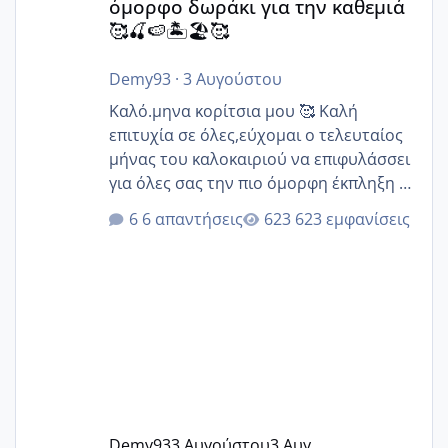
όμορφο δωράκι για την καθεμιά
🥰🍒🍉🏝️🏖️🥰
Demy93
·
3 Αυγούστου
Καλό.μηνα κορίτσια μου 🥰 Καλή
επιτυχία σε όλες,εύχομαι ο τελευταίος
μήνας του καλοκαιριού να επιφυλάσσει
για όλες σας την πιο όμορφη έκπληξη 🧿
@Elk @Melikara86 @Παρασκευαιδου
6 απαντήσεις
623 εμφανίσεις
@Zenia z @melitiniღ @Christi.D.
@flowerv @Riaa @Ngsofia
Demy93
3 Αυγούστου
3 Αυγ