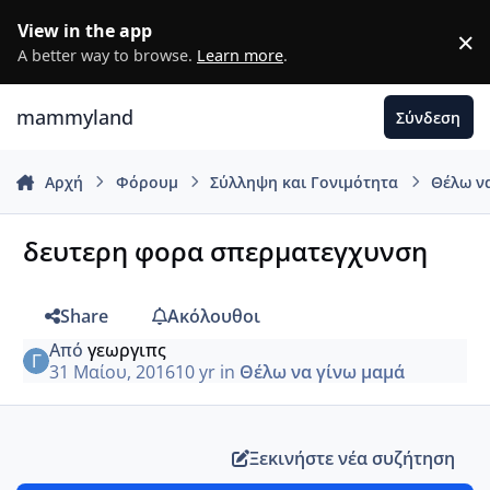
Μετάβαση σε περιεχόμενο
View in the app
×
D
A better way to browse.
Learn more
.
mammyland
Σύνδεση
Αρχή
Φόρουμ
Σύλληψη και Γονιμότητα
Θέλω ν
δευτερη φορα σπερματεγχυνση
Share
Ακόλουθοι
Από
γεωργιπς
31 Μαίου, 2016
10 yr
in
Θέλω να γίνω μαμά
Ξεκινήστε νέα συζήτηση