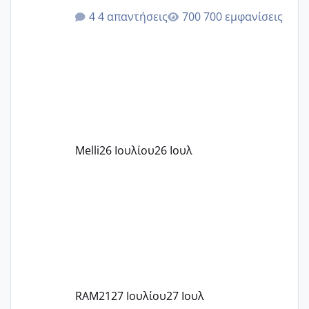
ότι το βαουτσερ καλύπτει όλα τα
4 απαντήσεις
700 εμφανίσεις
δίδακτρα και τα τροφεια του ιδιωτικού
παιδικού σταθμού για όποιον το έχει
πάρει. Οι παιδικοί σταθμοί έχουν
υπογράψει σύμβαση με την ΕΕΤΑΑ ότι
δέχονται παιδιά με βαουτσερ και ότι
αυτό τα καλύπτει όλα εκτός από έξτρα
όπως σχολικό λεωφορείο κτλ. Είναι
παράνομο να χρεώνουν κάτι επιπλέον.
Melli
26 Ιουλίου
26 Ιουλ
Εγώ πήγα σε έναν ιδιωτικό παιδικό στ
RAM21
27 Ιουλίου
27 Ιουλ