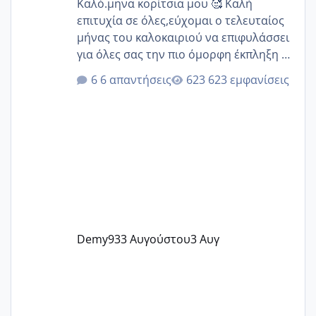
Καλό.μηνα κορίτσια μου 🥰 Καλή
επιτυχία σε όλες,εύχομαι ο τελευταίος
μήνας του καλοκαιριού να επιφυλάσσει
για όλες σας την πιο όμορφη έκπληξη 🧿
@Elk @Melikara86 @Παρασκευαιδου
6 απαντήσεις
623 εμφανίσεις
@Zenia z @melitiniღ @Christi.D.
@flowerv @Riaa @Ngsofia
Demy93
3 Αυγούστου
3 Αυγ