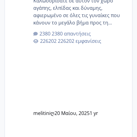
Καλωσορίσατε σε αυτόν τον χώρο
αγάπης, ελπίδας και δύναμης,
αφιερωμένο σε όλες τις γυναίκες που
κάνουν το μεγάλο βήμα προς τη
μητρότητα μέσω εξωσωματικής το 2025.
2380 απαντήσεις
Εδώ θα μοιραστούμε αγωνίες, χαρές,
226202 εμφανίσεις
εμπειρίες και κάθε μικρή ή μεγάλη
στιγμή αυτού του ξεχωριστού ταξιδιού.
Καμία δεν είναι μόνη – όλες μαζί
μπορούμε να στηρίξουμε η μία την
άλλη, να δώσουμε κουράγιο στις
δύσκολες στιγμές και να γιορτάσουμε
τις μικρές και μεγάλες νίκες. Είτε είστε
στο στάδιο της προετοιμασίας, είτε
ετοιμάζεστε
melitiniღ
20 Μαίου, 2025
1 yr