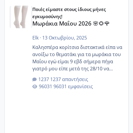
Μωράκια Μαΐου 2026 🌸🌻🌹
Ποιές είμαστε στους ίδιους μήνες
εγκυμοσύνης!
Μωράκια Μαΐου 2026 🌸🌻🌹
Elk
·
13 Οκτωβρίου, 2025
Καλησπέρα κορίτσια διστακτικά είπα να
ανοίξω το θεματάκι για τα μωράκια του
Μαΐου εγώ είμαι 9 εβδ σήμερα πήγα
γιατρό μου είπε μετά της 28/10 να
κλείσω ραντεβού για την αυχενική είναι
1237 απαντήσεις
καμιά άλλη κοπέλα να γεννάει Μάιο ;;
96031 εμφανίσεις