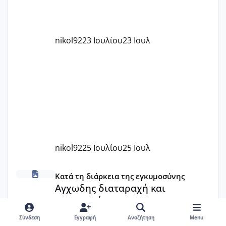
nikol92
23 Ιουλίου
23 Ιουλ
nikol92
25 Ιουλίου
25 Ιουλ
Αγχωδης διαταραχή και καισαρική
Κατά τη διάρκεια της εγκυμοσύνης
Αγχωδης διαταραχή και
καισαρική
Σύνδεση
Εγγραφή
Αναζήτηση
Menu
Mommy to be
·
15 Ιουλίου