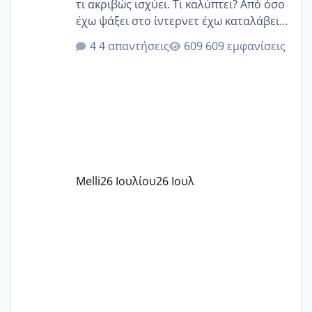
τι ακριβώς ισχύει. Τι καλύπτει? Από όσο
έχω ψάξει στο ίντερνετ έχω καταλάβει
ότι το βαουτσερ καλύπτει όλα τα
4 απαντήσεις
609 εμφανίσεις
δίδακτρα και τα τροφεια του ιδιωτικού
παιδικού σταθμού για όποιον το έχει
πάρει. Οι παιδικοί σταθμοί έχουν
υπογράψει σύμβαση με την ΕΕΤΑΑ ότι
δέχονται παιδιά με βαουτσερ και ότι
αυτό τα καλύπτει όλα εκτός από έξτρα
όπως σχολικό λεωφορείο κτλ. Είναι
παράνομο να χρεώνουν κάτι επιπλέον.
Melli
26 Ιουλίου
26 Ιουλ
Εγώ πήγα σε έναν ιδιωτικό παιδικό στ