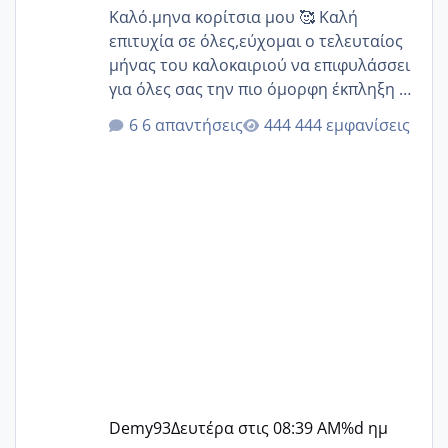
Καλό.μηνα κορίτσια μου 🥰 Καλή
επιτυχία σε όλες,εύχομαι ο τελευταίος
μήνας του καλοκαιριού να επιφυλάσσει
για όλες σας την πιο όμορφη έκπληξη 🧿
@Elk @Melikara86 @Παρασκευαιδου
6 απαντήσεις
444 εμφανίσεις
@Zenia z @melitiniღ @Christi.D.
@flowerv @Riaa @Ngsofia
Demy93
Δευτέρα στις 08:39 AM
%d ημ