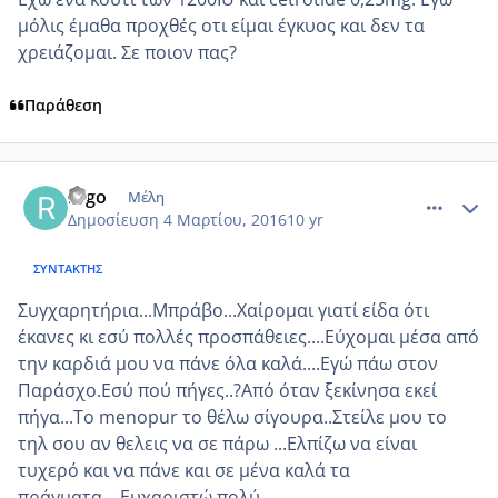
μόλις έμαθα προχθές οτι είμαι έγκυος και δεν τα
χρειάζομαι. Σε ποιον πας?
Παράθεση
comment_959730
Author stats
rago
Μέλη
Δημοσίευση
4 Μαρτίου, 2016
10 yr
ΣΥΝΤΆΚΤΗΣ
Συγχαρητήρια...Μπράβο...Χαίρομαι γιατί είδα ότι
έκανες κι εσύ πολλές προσπάθειες....Εύχομαι μέσα από
την καρδιά μου να πάνε όλα καλά....Εγώ πάω στον
Παράσχο.Εσύ πού πήγες..?Από όταν ξεκίνησα εκεί
πήγα...Το menopur το θέλω σίγουρα..Στείλε μου το
τηλ σου αν θελεις να σε πάρω ...Ελπίζω να είναι
τυχερό και να πάνε και σε μένα καλά τα
πράγματα....Ευχαριστώ πολύ.