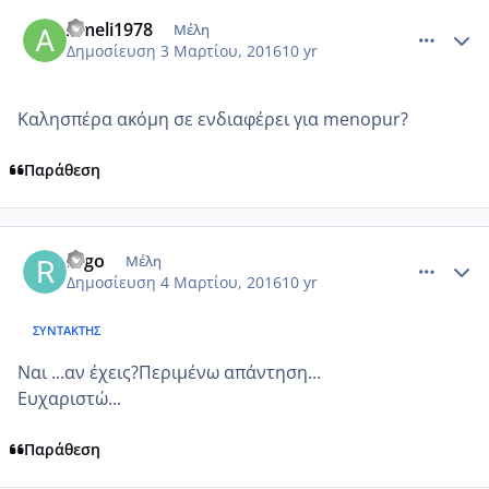
comment_959616
Author stats
Ameli1978
Μέλη
Δημοσίευση
3 Μαρτίου, 2016
10 yr
Καλησπέρα ακόμη σε ενδιαφέρει για menopur?
Παράθεση
comment_959633
Author stats
rago
Μέλη
Δημοσίευση
4 Μαρτίου, 2016
10 yr
ΣΥΝΤΆΚΤΗΣ
Ναι ...αν έχεις?Περιμένω απάντηση...
Ευχαριστώ...
Παράθεση