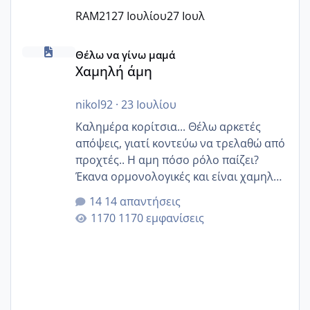
RAM21
27 Ιουλίου
27 Ιουλ
Χαμηλή άμη
Θέλω να γίνω μαμά
Χαμηλή άμη
nikol92
·
23 Ιουλίου
Καλημέρα κορίτσια... Θέλω αρκετές
απόψεις, γιατί κοντεύω να τρελαθώ από
προχτές.. Η αμη πόσο ρόλο παίζει?
Έκανα ορμονολογικές και είναι χαμηλή
για την ηλικία μου.. Είχα ήδη μια
14 απαντήσεις
εγκυμοσύνη, που έπρεπε να τερματιστεί
1170 εμφανίσεις
στην 27η εβδομάδα και προσπαθώ 7
μήνες ήδη και αρχίζω να αγχώνομαι με
το 1,18... Είμαι 33.. Κάποια που να έμεινε
με χαμηλή άμη???