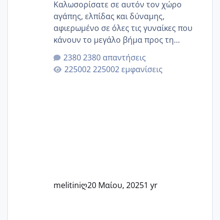
Καλωσορίσατε σε αυτόν τον χώρο
αγάπης, ελπίδας και δύναμης,
αφιερωμένο σε όλες τις γυναίκες που
κάνουν το μεγάλο βήμα προς τη
μητρότητα μέσω εξωσωματικής το 2025.
2380 απαντήσεις
Εδώ θα μοιραστούμε αγωνίες, χαρές,
225002 εμφανίσεις
εμπειρίες και κάθε μικρή ή μεγάλη
στιγμή αυτού του ξεχωριστού ταξιδιού.
Καμία δεν είναι μόνη – όλες μαζί
μπορούμε να στηρίξουμε η μία την
άλλη, να δώσουμε κουράγιο στις
δύσκολες στιγμές και να γιορτάσουμε
τις μικρές και μεγάλες νίκες. Είτε είστε
στο στάδιο της προετοιμασίας, είτε
ετοιμάζεστε
melitiniღ
20 Μαίου, 2025
1 yr