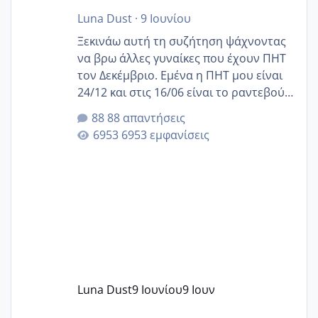
Luna Dust
·
9 Ιουνίου
Ξεκινάω αυτή τη συζήτηση ψάχνοντας
να βρω άλλες γυναίκες που έχουν ΠΗΤ
τον Δεκέμβριο. Εμένα η ΠΗΤ μου είναι
24/12 και στις 16/06 είναι το ραντεβού
της αυχενικής διαφάνειας. Έχω αρκετό
88 απαντήσεις
άγχος και οι μέρες δεν φαίνεται να
6953 εμφανίσεις
περνάνε με τίποτα.
Luna Dust
9 Ιουνίου
9 Ιουν