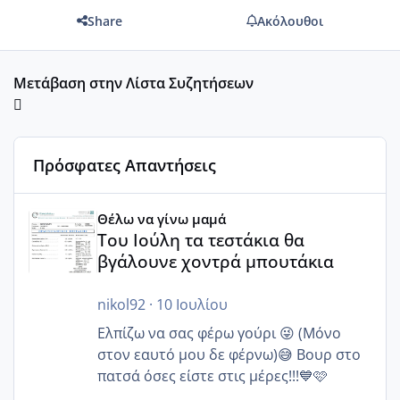
Share
Ακόλουθοι
Μετάβαση στην Λίστα Συζητήσεων
Πρόσφατες Απαντήσεις
Του Ιούλη τα τεστάκια θα βγάλουνε χοντρά μπουτάκια
Θέλω να γίνω μαμά
Του Ιούλη τα τεστάκια θα
βγάλουνε χοντρά μπουτάκια
nikol92
·
10 Ιουλίου
Ελπίζω να σας φέρω γούρι 😜 (Μόνο
στον εαυτό μου δε φέρνω)😅 Βουρ στο
πατσά όσες είστε στις μέρες!!!💙🩷