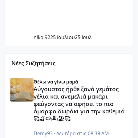
nikol92
25 Ιουλίου
25 Ιουλ
Νέες Συζητήσεις
Αύγουστος ήρθε ξανά γεμάτος γέλια και ανεμελιά μακάρι 
Θέλω να γίνω μαμά
Αύγουστος ήρθε ξανά γεμάτος
γέλια και ανεμελιά μακάρι
φεύγοντας να αφήσει το πιο
όμορφο δωράκι για την καθεμιά
🥰🍒🍉🏝️🏖️🥰
Demy93
·
Δευτέρα στις 08:39 AM