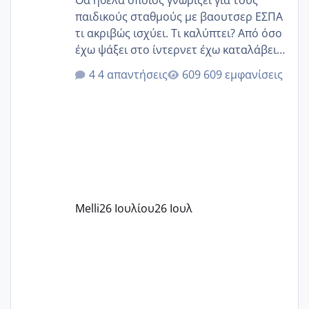
παιδικούς σταθμούς με βαουτσερ ΕΣΠΑ
τι ακριβώς ισχύει. Τι καλύπτει? Από όσο
έχω ψάξει στο ίντερνετ έχω καταλάβει
ότι το βαουτσερ καλύπτει όλα τα
4 απαντήσεις
609 εμφανίσεις
δίδακτρα και τα τροφεια του ιδιωτικού
παιδικού σταθμού για όποιον το έχει
πάρει. Οι παιδικοί σταθμοί έχουν
υπογράψει σύμβαση με την ΕΕΤΑΑ ότι
δέχονται παιδιά με βαουτσερ και ότι
αυτό τα καλύπτει όλα εκτός από έξτρα
όπως σχολικό λεωφορείο κτλ. Είναι
παράνομο να χρεώνουν κάτι επιπλέον.
Melli
26 Ιουλίου
26 Ιουλ
Εγώ πήγα σε έναν ιδιωτικό παιδικό στ