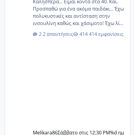
Καλησπέρα... Είμαι κοντά στα 40. Και.
Προσπαθώ για ένα ακόμα παιδάκι... Έχω
πολυκυστικές και αντίσταση στην
ινσουλίνη καθώς και χάσιμοτο! Έχω λίγα
κιλά παραπάνω και όσο κ αν προσπαθώ
2 απαντήσεις
414 εμφανίσεις
δεν χάνω εύκολα! Προσπαθώ για ακόμη
ένα παιδί εδώ και 1,5 χρόνο! Θέλετε να
γράψετε όσες κοπέλες είστε σε
παρόμοια φάση;; Αυτή την στιγμή έχω
δύο χαμένους κύκλους δεν έχω έρθει
περίοδο αυτό τον μήνα περίμενα 20 δεν
ήρθα απλά είδα λίγα ροζ έκανα υπέρηχο
την επομενη μέρα και το ενδομήτριό
ήταν 11,1 χιλιοστά πολύ κα
Melikara86
Σάββατο στις 12:30 PM
%d ημ