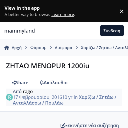
Μετάβαση σε περιεχόμενο
View in the app
×
D
A better way to browse.
Learn more
.
mammyland
Σύνδεση
Αρχή
Φόρουμ
Διάφορα
Χαρίζω / Ζητάω / Αντα
ΖΗΤΑΩ MENOPUR 1200iu
Share
Ακόλουθοι
Από
rago
17 Φεβρουαρίου, 2016
10 yr
in
Χαρίζω / Ζητάω /
Ανταλλάσσω / Πουλάω
Ξεκινήστε νέα συζήτηση