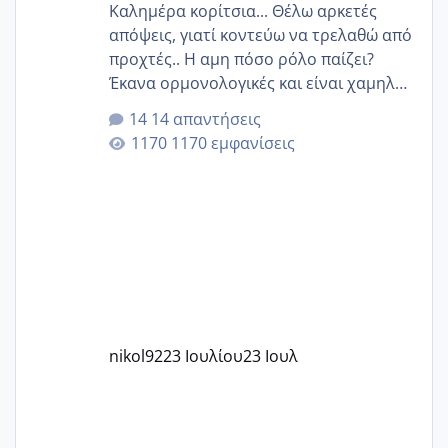
Καλημέρα κορίτσια... Θέλω αρκετές
απόψεις, γιατί κοντεύω να τρελαθώ από
προχτές.. Η αμη πόσο ρόλο παίζει?
Έκανα ορμονολογικές και είναι χαμηλή
για την ηλικία μου.. Είχα ήδη μια
14 απαντήσεις
εγκυμοσύνη, που έπρεπε να τερματιστεί
1170 εμφανίσεις
στην 27η εβδομάδα και προσπαθώ 7
μήνες ήδη και αρχίζω να αγχώνομαι με
το 1,18... Είμαι 33.. Κάποια που να έμεινε
με χαμηλή άμη???
nikol92
23 Ιουλίου
23 Ιουλ