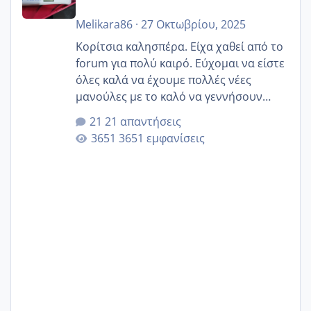
Melikara86
·
27 Οκτωβρίου, 2025
Κορίτσια καλησπέρα. Είχα χαθεί από το
forum για πολύ καιρό. Εύχομαι να είστε
όλες καλά να έχουμε πολλές νέες
μανούλες με το καλό να γεννήσουν
αυτές που ήδη περιμένουν. Να πάρουν
21 απαντήσεις
γερα μωράκια στην αγκαλίτσα τους
3651 εμφανίσεις
🙏🏼🙏🏼 Ας πάμε λοιπόν στο θέμα μου.
Τελευταία περίοδο 25 σεπτεμβρίου
Εδώ και τέσσερις πέντε μέρες νιώθω
αρρωστη δεν έχω κουράγιο για τίποτα
πονάει πολύ το στήθος μου και τα δύο
και βάζω θερμόμετρο και έχω συνεχώς
37 με 37, 3 Έτσι λοιπόν είπα να κάνω
ένα τεστ την παρασ