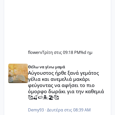
flowerv
Τρίτη στις 09:18 PM
%d ημ
Αύγουστος ήρθε ξανά γεμάτος γέλια και ανεμελιά μακάρι 
Θέλω να γίνω μαμά
Αύγουστος ήρθε ξανά γεμάτος
γέλια και ανεμελιά μακάρι
φεύγοντας να αφήσει το πιο
όμορφο δωράκι για την καθεμιά
🥰🍒🍉🏝️🏖️🥰
Demy93
·
Δευτέρα στις 08:39 AM