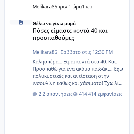
Melikara86
πριν 1 ώρα
1 ωρ
Πόσες είμαστε κοντά 40 και προσπαθούμε;;
Θέλω να γίνω μαμά
Πόσες είμαστε κοντά 40 και
προσπαθούμε;;
Melikara86
·
Σάββατο στις 12:30 PM
Καλησπέρα... Είμαι κοντά στα 40. Και.
Προσπαθώ για ένα ακόμα παιδάκι... Έχω
πολυκυστικές και αντίσταση στην
ινσουλίνη καθώς και χάσιμοτο! Έχω λίγα
κιλά παραπάνω και όσο κ αν προσπαθώ
2 απαντήσεις
414 εμφανίσεις
δεν χάνω εύκολα! Προσπαθώ για ακόμη
ένα παιδί εδώ και 1,5 χρόνο! Θέλετε να
γράψετε όσες κοπέλες είστε σε
παρόμοια φάση;; Αυτή την στιγμή έχω
δύο χαμένους κύκλους δεν έχω έρθει
περίοδο αυτό τον μήνα περίμενα 20 δεν