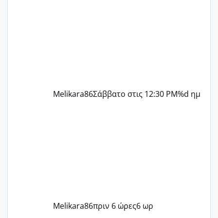
ήρθα απλά είδα λίγα ροζ έκανα υπέρηχο
την επομενη μέρα και το ενδομήτριό
ήταν 11,1 χιλιοστά πολύ κα
Melikara86
Σάββατο στις 12:30 PM
%d ημ
Melikara86
πριν 6 ώρες
6 ωρ