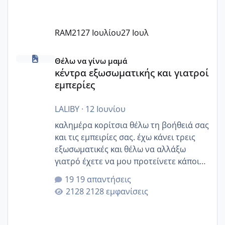
RAM21
27 Ιουλίου
27 Ιουλ
κέντρα εξωσωματικής και γιατροί εμπερίες
Θέλω να γίνω μαμά
κέντρα εξωσωματικής και γιατροί
εμπερίες
LALIBY
·
12 Ιουνίου
καλημέρα κορίτσια θέλω τη βοήθειά σας
και τις εμπειρίες σας. έχω κάνει τρεις
εξωσωματικές και θέλω να αλλάξω
γιατρό έχετε να μου προτείνετε κάποιον
που μείνατε ευχαριστημένες και είχατε
19 απαντήσεις
επιιτυχία? έκανα στο υγεία με τον
2128 εμφανίσεις
ζερβομανωλάκη (δεν το εψαξε καθόλου
το θέμα δεν μου άρεσε καθο΄λου) και
στο γένεσις με τον πάντο