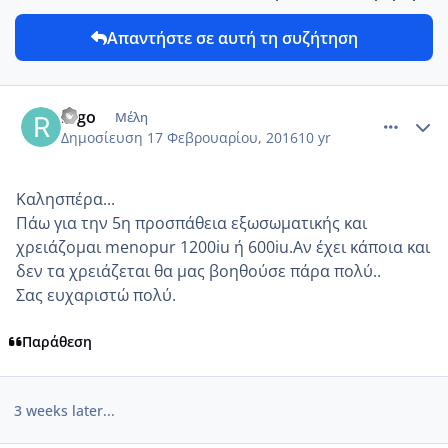
Απαντήστε σε αυτή τη συζήτηση
comment_957397
Author stats
rago
Μέλη
Δημοσίευση
17 Φεβρουαρίου, 2016
10 yr
Καλησπέρα...
Πάω για την 5η προσπάθεια εξωσωματικής και
χρειάζομαι menopur 1200iu ή 600iu.Αν έχει κάποια και
δεν τα χρειάζεται θα μας βοηθούσε πάρα πολύ..
Σας ευχαριστώ πολύ.
Παράθεση
3 weeks later...