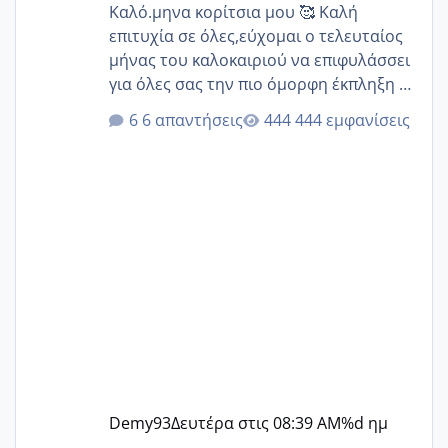
Καλό.μηνα κορίτσια μου 🥰 Καλή
επιτυχία σε όλες,εύχομαι ο τελευταίος
μήνας του καλοκαιριού να επιφυλάσσει
για όλες σας την πιο όμορφη έκπληξη 🧿
@Elk @Melikara86 @Παρασκευαιδου
6 απαντήσεις
444 εμφανίσεις
@Zenia z @melitiniღ @Christi.D.
@flowerv @Riaa @Ngsofia
Demy93
Δευτέρα στις 08:39 AM
%d ημ