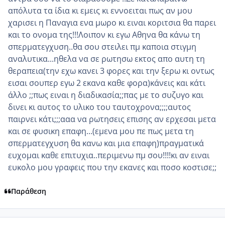
απόλυτα τα ίδια κι εμεις κι εννοειται πως αν μου
χαρισει η Παναγια ενα μωρο κι ειναι κοριτσια θα παρει
και το ονομα της!!!Λοιπον κι εγω Αθηνα θα κάνω τη
σπερματεγχυση..θα σου στειλει πμ καποια στιγμη
αναλυτικα...ηθελα να σε ρωτησω εκτος απο αυτη τη
θεραπεια(την εχω κανει 3 φορες και την ξερω κι οντως
εισαι σουπερ εγω 2 εκανα καθε φορα)κάνεις και κάτι
άλλο ;;πως ειναι η διαδικασία;;πας με το συζυγο και
δινει κι αυτος το υλικο του ταυτοχρονα;;;;αυτος
παιρνει κάτι;;;ααα να ρωτησεις επισης αν ερχεσαι μετα
και σε φυσικη επαφη...(εμενα μου πε πως μετα τη
σπερματεγχυση θα κανω και μια επαφη)πραγματικά
ευχομαι καθε επιτυχια..περιμενω πμ σου!!!!κι αν ειναι
ευκολο μου γραφεις που την εκανες και ποσο κοστισε;;
Παράθεση
comment_926044
Author stats