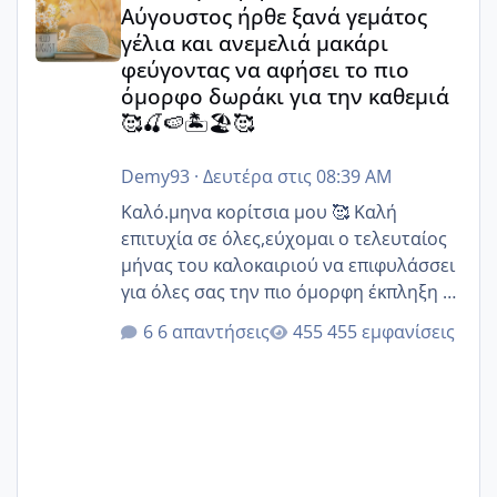
Αύγουστος ήρθε ξανά γεμάτος
γέλια και ανεμελιά μακάρι
φεύγοντας να αφήσει το πιο
όμορφο δωράκι για την καθεμιά
🥰🍒🍉🏝️🏖️🥰
Demy93
·
Δευτέρα στις 08:39 AM
Καλό.μηνα κορίτσια μου 🥰 Καλή
επιτυχία σε όλες,εύχομαι ο τελευταίος
μήνας του καλοκαιριού να επιφυλάσσει
για όλες σας την πιο όμορφη έκπληξη 🧿
@Elk @Melikara86 @Παρασκευαιδου
6 απαντήσεις
455 εμφανίσεις
@Zenia z @melitiniღ @Christi.D.
@flowerv @Riaa @Ngsofia