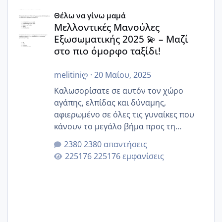
Μελλοντικές Μανούλες Εξωσωματικής 2025 💫 – Μαζί στο
Θέλω να γίνω μαμά
Μελλοντικές Μανούλες
Εξωσωματικής 2025 💫 – Μαζί
στο πιο όμορφο ταξίδι!
melitiniღ
·
20 Μαίου, 2025
Καλωσορίσατε σε αυτόν τον χώρο
αγάπης, ελπίδας και δύναμης,
αφιερωμένο σε όλες τις γυναίκες που
κάνουν το μεγάλο βήμα προς τη
μητρότητα μέσω εξωσωματικής το 2025.
2380 απαντήσεις
Εδώ θα μοιραστούμε αγωνίες, χαρές,
225176 εμφανίσεις
εμπειρίες και κάθε μικρή ή μεγάλη
στιγμή αυτού του ξεχωριστού ταξιδιού.
Καμία δεν είναι μόνη – όλες μαζί
μπορούμε να στηρίξουμε η μία την
άλλη, να δώσουμε κουράγιο στις
δύσκολες στιγμές και να γιορτάσουμε