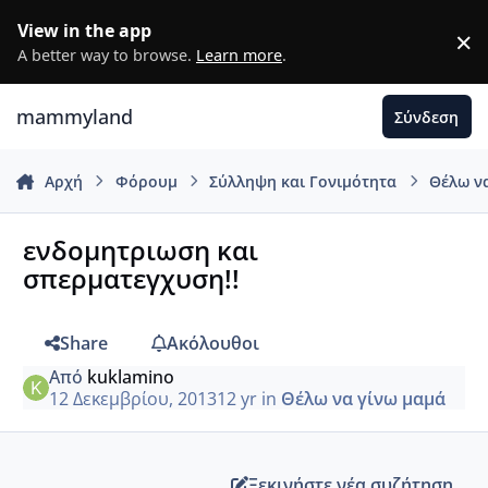
Μετάβαση σε περιεχόμενο
View in the app
×
D
A better way to browse.
Learn more
.
mammyland
Σύνδεση
Αρχή
Φόρουμ
Σύλληψη και Γονιμότητα
Θέλω ν
ενδομητριωση και
σπερματεγχυση!!
Share
Ακόλουθοι
Από
kuklamino
12 Δεκεμβρίου, 2013
12 yr
in
Θέλω να γίνω μαμά
Ξεκινήστε νέα συζήτηση