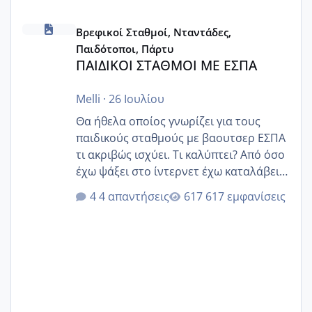
ΠΑΙΔΙΚΟΙ ΣΤΑΘΜΟΙ ΜΕ ΕΣΠΑ
Βρεφικοί Σταθμοί, Νταντάδες,
Παιδότοποι, Πάρτυ
ΠΑΙΔΙΚΟΙ ΣΤΑΘΜΟΙ ΜΕ ΕΣΠΑ
Melli
·
26 Ιουλίου
Θα ήθελα οποίος γνωρίζει για τους
παιδικούς σταθμούς με βαουτσερ ΕΣΠΑ
τι ακριβώς ισχύει. Τι καλύπτει? Από όσο
έχω ψάξει στο ίντερνετ έχω καταλάβει
ότι το βαουτσερ καλύπτει όλα τα
4 απαντήσεις
617 εμφανίσεις
δίδακτρα και τα τροφεια του ιδιωτικού
παιδικού σταθμού για όποιον το έχει
πάρει. Οι παιδικοί σταθμοί έχουν
υπογράψει σύμβαση με την ΕΕΤΑΑ ότι
δέχονται παιδιά με βαουτσερ και ότι
αυτό τα καλύπτει όλα εκτός από έξτρα
όπως σχολικό λεωφορείο κτλ. Είναι