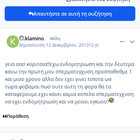
Απαντήστε σε αυτή τη συζήτηση
comment_925980
Author stats
kuklamino
Μέλη
Δημοσίευση
12 Δεκεμβρίου, 2013
12 yr
γεια σασ κοριτσια!!εχω ενδομητριωση και την δευτερα
κανω την πρωτη μου σπερματεγχυση.προσπαθοθμε 1
και μισο χρονο αλλα δεν εχει γινει τιποτα ωσ
τωρα.φοβαμαι πωσ ουτε αυτη τη φορα θα τα
καταφερουμε.εχει κανει καμια κοπελα σπερματεγχυση
να εχει ενδομητριωση και να μεινει εγκυοσ?
Παράθεση
comment_925986
Author stats