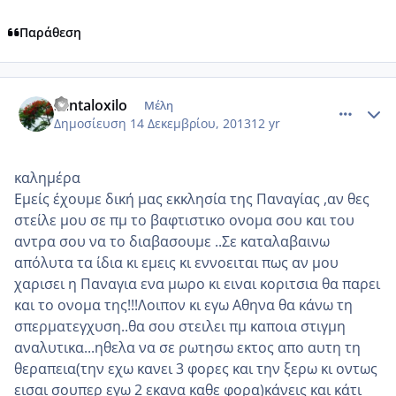
Παράθεση
comment_926042
Author stats
santaloxilo
Μέλη
Δημοσίευση
14 Δεκεμβρίου, 2013
12 yr
καλημέρα
Εμείς έχουμε δική μας εκκλησία της Παναγίας ,αν θες
στείλε μου σε πμ το βαφτιστικο ονομα σου και του
αντρα σου να το διαβασουμε ..Σε καταλαβαινω
απόλυτα τα ίδια κι εμεις κι εννοειται πως αν μου
χαρισει η Παναγια ενα μωρο κι ειναι κοριτσια θα παρει
και το ονομα της!!!Λοιπον κι εγω Αθηνα θα κάνω τη
σπερματεγχυση..θα σου στειλει πμ καποια στιγμη
αναλυτικα...ηθελα να σε ρωτησω εκτος απο αυτη τη
θεραπεια(την εχω κανει 3 φορες και την ξερω κι οντως
εισαι σουπερ εγω 2 εκανα καθε φορα)κάνεις και κάτι