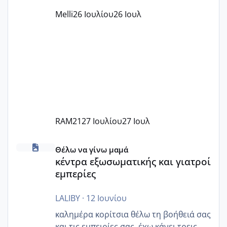
παράνομο να χρεώνουν κάτι επιπλέον.
Melli
26 Ιουλίου
26 Ιουλ
Εγώ πήγα σε έναν ιδιωτικό παιδικό στ
RAM21
27 Ιουλίου
27 Ιουλ
κέντρα εξωσωματικής και γιατροί εμπερίες
Θέλω να γίνω μαμά
κέντρα εξωσωματικής και γιατροί
εμπερίες
LALIBY
·
12 Ιουνίου
καλημέρα κορίτσια θέλω τη βοήθειά σας
και τις εμπειρίες σας. έχω κάνει τρεις