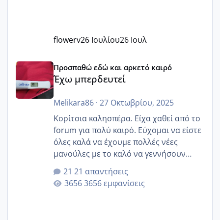
flowerv
26 Ιουλίου
26 Ιουλ
Έχω μπερδευτεί
Προσπαθώ εδώ και αρκετό καιρό
Έχω μπερδευτεί
Melikara86
·
27 Οκτωβρίου, 2025
Κορίτσια καλησπέρα. Είχα χαθεί από το
forum για πολύ καιρό. Εύχομαι να είστε
όλες καλά να έχουμε πολλές νέες
μανούλες με το καλό να γεννήσουν
αυτές που ήδη περιμένουν. Να πάρουν
21 απαντήσεις
γερα μωράκια στην αγκαλίτσα τους
3656 εμφανίσεις
🙏🏼🙏🏼 Ας πάμε λοιπόν στο θέμα μου.
Τελευταία περίοδο 25 σεπτεμβρίου
Εδώ και τέσσερις πέντε μέρες νιώθω