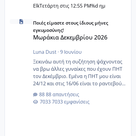
Elk
Τετάρτη στις 12:55 PM
%d ημ
Μωράκια Δεκεμβρίου 2026
Ποιές είμαστε στους ίδιους μήνες
εγκυμοσύνης!
Μωράκια Δεκεμβρίου 2026
Luna Dust
·
9 Ιουνίου
Ξεκινάω αυτή τη συζήτηση ψάχνοντας
να βρω άλλες γυναίκες που έχουν ΠΗΤ
τον Δεκέμβριο. Εμένα η ΠΗΤ μου είναι
24/12 και στις 16/06 είναι το ραντεβού
της αυχενικής διαφάνειας. Έχω αρκετό
88 απαντήσεις
άγχος και οι μέρες δεν φαίνεται να
7033 εμφανίσεις
περνάνε με τίποτα.