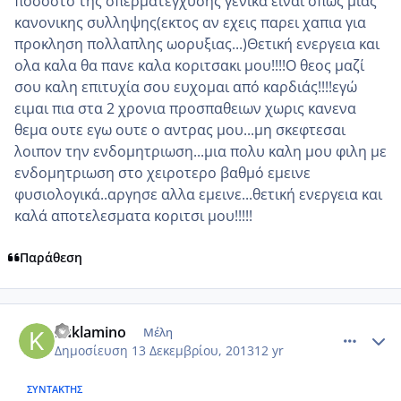
ποσοστο της σπερματεγχυσης γενικα ειναι οπως μιας
κανονικης συλληψης(εκτος αν εχεις παρει χαπια για
προκληση πολλαπλης ωορυξιας...)Θετική ενεργεια και
ολα καλα θα πανε καλα κοριτσακι μου!!!!Ο θεος μαζί
σου καλη επιτυχία σου ευχομαι από καρδιάς!!!!εγώ
ειμαι πια στα 2 χρονια προσπαθειων χωρις κανενα
θεμα ουτε εγω ουτε ο αντρας μου...μη σκεφτεσαι
λοιπον την ενδομητριωση...μια πολυ καλη μου φιλη με
ενδομητριωση στο χειροτερο βαθμό εμεινε
φυσιολογικά..αργησε αλλα εμεινε...θετική ενεργεια και
καλά αποτελεσματα κοριτσι μου!!!!!
Παράθεση
comment_926015
Author stats
kuklamino
Μέλη
Δημοσίευση
13 Δεκεμβρίου, 2013
12 yr
ΣΥΝΤΆΚΤΗΣ