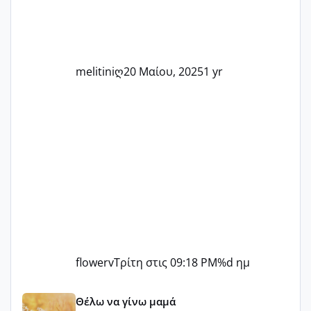
τις μικρές και μεγάλες νίκες. Είτε είστε
στο στάδιο της προετοιμασίας, είτε
ετοιμάζεστε
melitiniღ
20 Μαίου, 2025
1 yr
flowerv
Τρίτη στις 09:18 PM
%d ημ
Αύγουστος ήρθε ξανά γεμάτος γέλια και ανεμελιά μακάρι 
Θέλω να γίνω μαμά