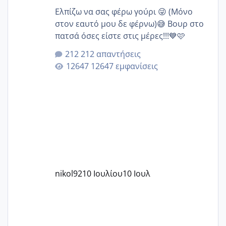
Ελπίζω να σας φέρω γούρι 😜 (Μόνο
στον εαυτό μου δε φέρνω)😅 Βουρ στο
πατσά όσες είστε στις μέρες!!!💙🩷
212 απαντήσεις
12647 εμφανίσεις
nikol92
10 Ιουλίου
10 Ιουλ