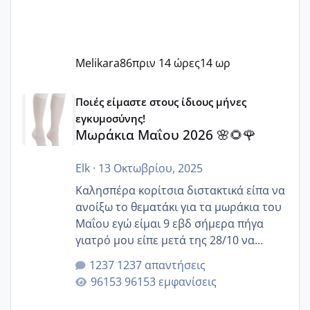
Melikara86
πριν 14 ώρες
14 ωρ
Μωράκια Μαΐου 2026 🌸🌻🌹
Ποιές είμαστε στους ίδιους μήνες
εγκυμοσύνης!
Μωράκια Μαΐου 2026 🌸🌻🌹
Elk
·
13 Οκτωβρίου, 2025
Καλησπέρα κορίτσια διστακτικά είπα να
ανοίξω το θεματάκι για τα μωράκια του
Μαΐου εγώ είμαι 9 εβδ σήμερα πήγα
γιατρό μου είπε μετά της 28/10 να
κλείσω ραντεβού για την αυχενική είναι
1237 απαντήσεις
καμιά άλλη κοπέλα να γεννάει Μάιο ;;
96153 εμφανίσεις