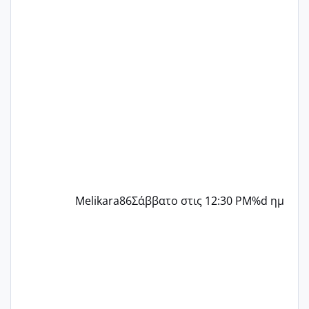
γράψετε όσες κοπέλες είστε σε
παρόμοια φάση;; Αυτή την στιγμή έχω
δύο χαμένους κύκλους δεν έχω έρθει
περίοδο αυτό τον μήνα περίμενα 20 δεν
ήρθα απλά είδα λίγα ροζ έκανα υπέρηχο
την επομενη μέρα και το ενδομήτριό
ήταν 11,1 χιλιοστά πολύ κα
Melikara86
Σάββατο στις 12:30 PM
%d ημ