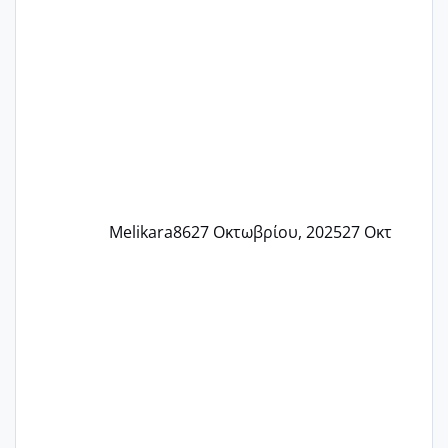
αρρωστη δεν έχω κουράγιο για τίποτα
πονάει πολύ το στήθος μου και τα δύο
και βάζω θερμόμετρο και έχω συνεχώς
37 με 37, 3 Έτσι λοιπόν είπα να κάνω
ένα τεστ την παρασ
Melikara86
27 Οκτωβρίου, 2025
27 Οκτ