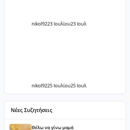
nikol92
23 Ιουλίου
23 Ιουλ
nikol92
25 Ιουλίου
25 Ιουλ
Νέες Συζητήσεις
Αύγουστος ήρθε ξανά γεμάτος γέλια και ανεμελιά μακάρι 
Θέλω να γίνω μαμά