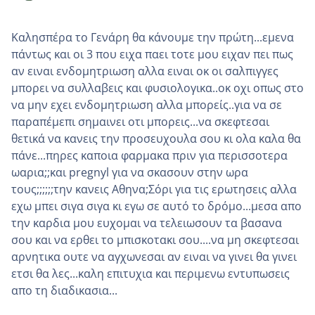
Καλησπέρα το Γενάρη θα κάνουμε την πρώτη...εμενα
πάντως και οι 3 που ειχα παει τοτε μου ειχαν πει πως
αν ειναι ενδομητριωση αλλα ειναι οκ οι σαλπιγγες
μπορει να συλλαβεις και φυσιολογικα..οκ οχι οπως στο
να μην εχει ενδομητριωση αλλα μπορείς..για να σε
παραπέμεπι σημαινει οτι μπορεις...να σκεφτεσαι
θετικά να κανεις την προσευχουλα σου κι ολα καλα θα
πάνε...πηρες καποια φαρμακα πριν για περισσοτερα
ωαρια;;και pregnyl για να σκασουν στην ωρα
τους;;;;;;την κανεις Αθηνα;Σόρι για τις ερωτησεις αλλα
εχω μπει σιγα σιγα κι εγω σε αυτό το δρόμο...μεσα απο
την καρδια μου ευχομαι να τελειωσουν τα βασανα
σου και να ερθει το μπισκοτακι σου....να μη σκεφτεσαι
αρνητικα ουτε να αγχωνεσαι αν ειναι να γινει θα γινει
ετσι θα λες...καλη επιτυχια και περιμενω εντυπωσεις
απο τη διαδικασια...