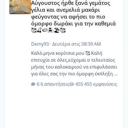
Αύγουστος ήρθε ξανά γεμάτος
γέλια και ανεμελιά μακάρι
φεύγοντας να αφήσει το πιο
όμορφο δωράκι για την καθεμιά
🥰🍒🍉🏝️🏖️🥰
Demy93
·
Δευτέρα στις 08:39 AM
Καλό.μηνα κορίτσια μου 🥰 Καλή
επιτυχία σε όλες,εύχομαι ο τελευταίος
μήνας του καλοκαιριού να επιφυλάσσει
για όλες σας την πιο όμορφη έκπληξη 🧿
@Elk @Melikara86 @Παρασκευαιδου
6 απαντήσεις
455 εμφανίσεις
@Zenia z @melitiniღ @Christi.D.
@flowerv @Riaa @Ngsofia