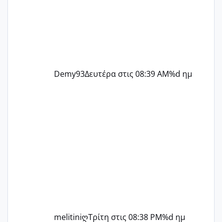
Demy93
Δευτέρα στις 08:39 AM
%d ημ
melitiniღ
Τρίτη στις 08:38 PM
%d ημ