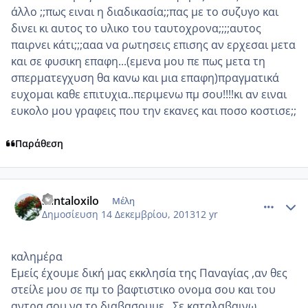
άλλο ;;πως ειναι η διαδικασία;;πας με το συζυγο και
δινει κι αυτος το υλικο του ταυτοχρονα;;;;αυτος
παιρνει κάτι;;;ααα να ρωτησεις επισης αν ερχεσαι μετα
και σε φυσικη επαφη...(εμενα μου πε πως μετα τη
σπερματεγχυση θα κανω και μια επαφη)πραγματικά
ευχομαι καθε επιτυχια..περιμενω πμ σου!!!!κι αν ειναι
ευκολο μου γραφεις που την εκανες και ποσο κοστισε;;
Παράθεση
comment_926043
Author stats
santaloxilo
Μέλη
Δημοσίευση
14 Δεκεμβρίου, 2013
12 yr
καλημέρα
Εμείς έχουμε δική μας εκκλησία της Παναγίας ,αν θες
στείλε μου σε πμ το βαφτιστικο ονομα σου και του
αντρα σου να το διαβασουμε ..Σε καταλαβαινω