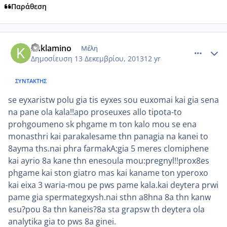
Παράθεση
comment_926036
Author stats
kuklamino
Μέλη
Δημοσίευση
13 Δεκεμβρίου, 2013
12 yr
ΣΥΝΤΆΚΤΗΣ
se eyxaristw polu gia tis eyxes sou euxomai kai gia sena
na pane ola kala!!apo proseuxes allo tipota-to
prohgoumeno sk phgame m ton kalo mou se ena
monasthri kai parakalesame thn panagia na kanei to
8ayma ths.nai phra farmakA:gia 5 meres clomiphene
kai ayrio 8a kane thn enesoula mou:pregnyl!!prox8es
phgame kai ston giatro mas kai kaname ton yperoxo
kai eixa 3 waria-mou pe pws pame kala.kai deytera prwi
pame gia spermategxysh.nai sthn a8hna 8a thn kanw
esu?pou 8a thn kaneis?8a sta grapsw th deytera ola
analytika gia to pws 8a ginei.