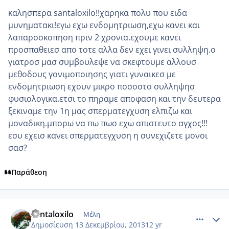
καλησπερα santaloxilo!!χαρηκα πολυ που ειδα
μυνηματακι!εγω εχω ενδομητριωση,εχω κανει και
λαπαροσκοπηση πριν 2 χρονια.εχουμε κανει
προσπαθειεσ απο τοτε αλλα δεν εχει γινει συλληψη.ο
γιατροσ μασ συμβουλεψε να σκεφτουμε αλλουσ
μεθοδους γονιμοποιησης γιατι γυναικεσ με
ενδομητριωση εχουν μικρο ποσοστο συλληψησ
φυσιολογικα.ετσι το πηραμε αποφαση και την δευτερα
ξεκιναμε την 1η μας σπερματεγχυση ελπιζω και
μοναδικη.μπορω να πω πωσ εχω απιστευτο αγχος!!!
εσυ εχεισ κανει σπερματεγχυση η συνεχιζετε μονοι
σασ?
Παράθεση
comment_926032
Author stats
santaloxilo
Μέλη
Δημοσίευση
13 Δεκεμβρίου, 2013
12 yr