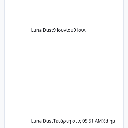
Luna Dust
9 Ιουνίου
9 Ιουν
Luna Dust
Τετάρτη στις 05:51 AM
%d ημ