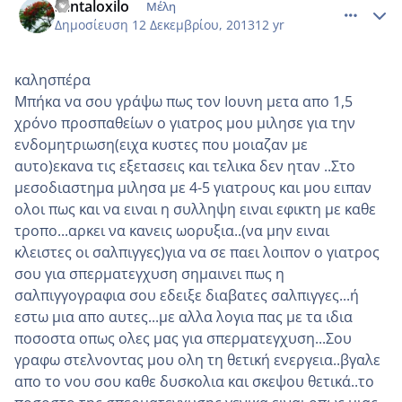
santaloxilo
Μέλη
Δημοσίευση
12 Δεκεμβρίου, 2013
12 yr
καλησπέρα
Μπήκα να σου γράψω πως τον Ιουνη μετα απο 1,5
χρόνο προσπαθείων ο γιατρος μου μιλησε για την
ενδομητριωση(ειχα κυστες που μοιαζαν με
αυτο)εκανα τις εξετασεις και τελικα δεν ηταν ..Στο
μεσοδιαστημα μιλησα με 4-5 γιατρους και μου ειπαν
ολοι πως και να ειναι η συλληψη ειναι εφικτη με καθε
τροπο...αρκει να κανεις ωορυξια..(να μην ειναι
κλειστες οι σαλπιγγες)για να σε παει λοιπον ο γιατρος
σου για σπερματεγχυση σημαινει πως η
σαλπιγγογραφια σου εδειξε διαβατες σαλπιγγες...ή
εστω μια απο αυτες...με αλλα λογια πας με τα ιδια
ποσοστα οπως ολες μας για σπερματεγχυση...Σου
γραφω στελνοντας μου ολη τη θετική ενεργεια..βγαλε
απο το νου σου καθε δυσκολια και σκεψου θετικά..το