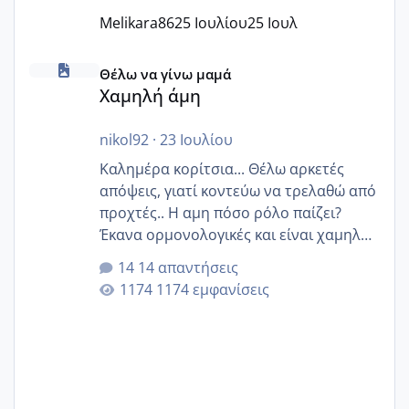
Melikara86
25 Ιουλίου
25 Ιουλ
Χαμηλή άμη
Θέλω να γίνω μαμά
Χαμηλή άμη
nikol92
·
23 Ιουλίου
Καλημέρα κορίτσια... Θέλω αρκετές
απόψεις, γιατί κοντεύω να τρελαθώ από
προχτές.. Η αμη πόσο ρόλο παίζει?
Έκανα ορμονολογικές και είναι χαμηλή
για την ηλικία μου.. Είχα ήδη μια
14 απαντήσεις
εγκυμοσύνη, που έπρεπε να τερματιστεί
1174 εμφανίσεις
στην 27η εβδομάδα και προσπαθώ 7
μήνες ήδη και αρχίζω να αγχώνομαι με
το 1,18... Είμαι 33.. Κάποια που να έμεινε
με χαμηλή άμη???