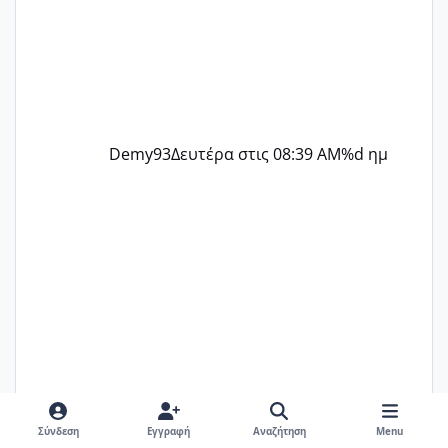
Demy93
Δευτέρα στις 08:39 AM
%d ημ
Σύνδεση
Εγγραφή
Αναζήτηση
Menu
melitiniღ
Τρίτη στις 08:38 PM
%d ημ