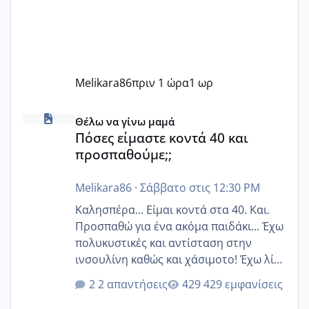
Melikara86
πριν 1 ώρα
1 ωρ
Πόσες είμαστε κοντά 40 και προσπαθούμε;;
Θέλω να γίνω μαμά
Πόσες είμαστε κοντά 40 και
προσπαθούμε;;
Melikara86
·
Σάββατο στις 12:30 PM
Καλησπέρα... Είμαι κοντά στα 40. Και.
Προσπαθώ για ένα ακόμα παιδάκι... Έχω
πολυκυστικές και αντίσταση στην
ινσουλίνη καθώς και χάσιμοτο! Έχω λίγα
κιλά παραπάνω και όσο κ αν προσπαθώ
2 απαντήσεις
429 εμφανίσεις
δεν χάνω εύκολα! Προσπαθώ για ακόμη
ένα παιδί εδώ και 1,5 χρόνο! Θέλετε να