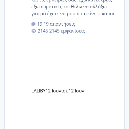
εξωσωματικές και θέλω να αλλάξω
γιατρό έχετε να μου προτείνετε κάποιον
που μείνατε ευχαριστημένες και είχατε
19 απαντήσεις
επιιτυχία? έκανα στο υγεία με τον
2145 εμφανίσεις
ζερβομανωλάκη (δεν το εψαξε καθόλου
το θέμα δεν μου άρεσε καθο΄λου) και
στο γένεσις με τον πάντο
LALIBY
12 Ιουνίου
12 Ιουν